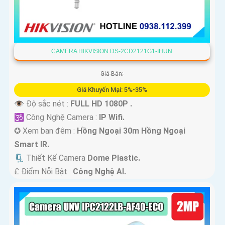
CAMERA HIKVISION DS-2CD2121G1-IHUN
Giá Bán:
Giá Khuyến Mại: 5%-35%
👁 Độ sắc nét :
FULL HD 1080P .
🕉️ Công Nghệ Camera :
IP Wifi.
✪ Xem ban đêm :
Hồng Ngoại 30m Hồng Ngoại
Smart IR.
🗜️ Thiết Kế Camera
Dome Plastic.
️₤ Điểm Nỗi Bật :
Công Nghệ AI.