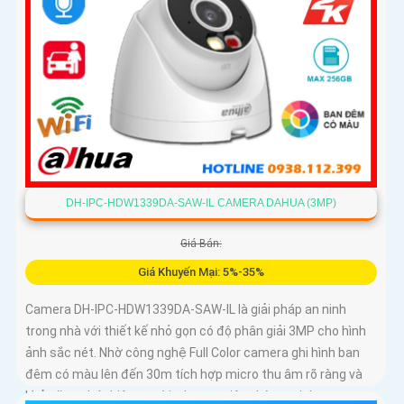
DH-IPC-HDW1339DA-SAW-IL CAMERA DAHUA (3MP)
Giá Bán:
Giá Khuyến Mại: 5%-35%
Camera DH-IPC-HDW1339DA-SAW-IL là giải pháp an ninh
trong nhà với thiết kế nhỏ gọn có độ phân giải 3MP cho hình
ảnh sắc nét. Nhờ công nghệ Full Color camera ghi hình ban
đêm có màu lên đến 30m tích hợp micro thu âm rõ ràng và
khả năng phát hiện người, phương tiện thông minh