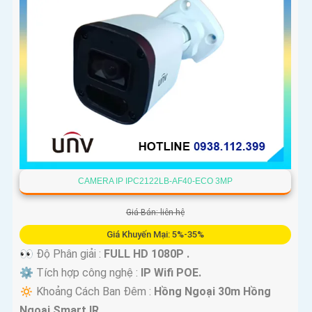
CAMERA IP IPC2122LB-AF40-ECO 3MP
Giá Bán: liên hệ
Giá Khuyến Mại: 5%-35%
👀 Độ Phân giải :
FULL HD 1080P .
⚙ Tích hợp công nghệ :
IP Wifi POE.
🔅 Khoảng Cách Ban Đêm :
Hồng Ngoại 30m Hồng
Ngoại Smart IR.