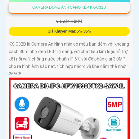
CAMERA DOME ÁNH SÁNG KÉP KX-C32D
Giá Bán: liên hệ
Giá Khuyến Mại: 5%-35%
KX-C32D là Camera An Ninh nhìn có màu ban đêm với khoảng
cách 30m nhờ đèn LEd trợ sáng, với chất liệu kim loại, hỗ trợ
kết nối wifi, chống nước chuẩn IP 67, với độ phân giải 3.0MP
cho ra hình ảnh sắc nét, tích hợp micro và khe cắm thẻ nhớ
265GB