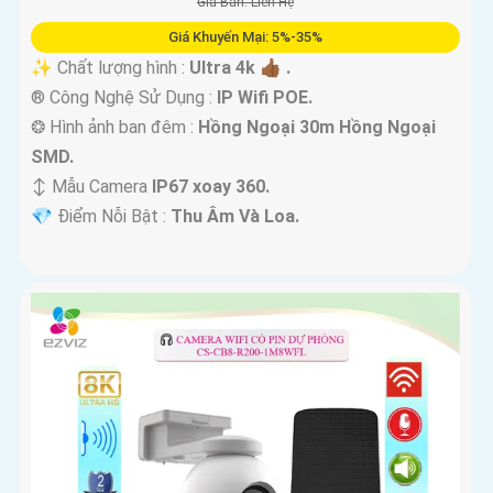
Giá Bán: Liên Hệ
Giá Khuyến Mại: 5%-35%
✨ Chất lượng hình :
Ultra 4k 👍🏾 .
®️ Công Nghệ Sử Dụng :
IP Wifi POE.
❂ Hình ảnh ban đêm :
Hồng Ngoại 30m Hồng Ngoại
SMD.
↕️ Mẫu Camera
IP67 xoay 360.
️💎 Điểm Nỗi Bật :
Thu Âm Và Loa.