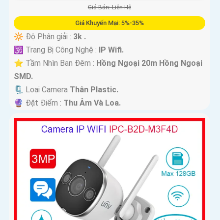
Giá Bán: Liên Hệ
Giá Khuyến Mại: 5%-35%
🔆 Độ Phân giải :
3k .
🕉️ Trang Bị Công Nghệ :
IP Wifi.
⭐ Tầm Nhìn Ban Đêm :
Hồng Ngoại 20m Hồng Ngoại
SMD.
🗜️ Loại Camera
Thân Plastic.
️🔮 Đặt Điểm :
Thu Âm Và Loa.