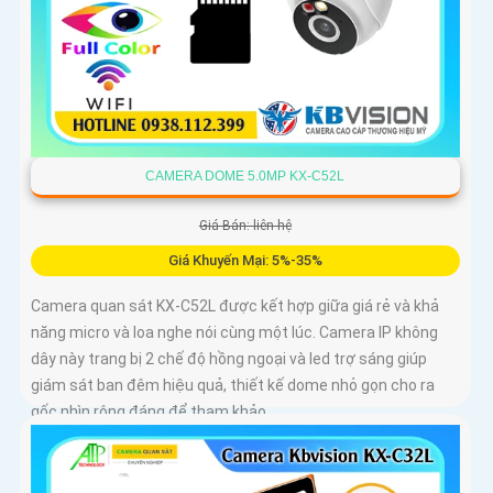
CAMERA DOME 5.0MP KX-C52L
Giá Bán: liên hệ
Giá Khuyến Mại: 5%-35%
Camera quan sát KX-C52L được kết hợp giữa giá rẻ và khả
năng micro và loa nghe nói cùng một lúc. Camera IP không
dây này trang bị 2 chế độ hồng ngoại và led trợ sáng giúp
giám sát ban đêm hiệu quả, thiết kế dome nhỏ gọn cho ra
gốc nhìn rộng đáng để tham khảo