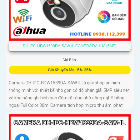
DH-IPC-HDW1539DA-SAW-IL CAMERA DAHUA (5MP)
Giá Bán:
Giá Khuyến Mại: 5%-35%
Camera DH-IPC-HDW1539DA-SAW-IL là giải pháp an ninh
thông minh với thiết kế nhỏ gọn có độ phân giải 5MP siêu nét
và khả năng ghi hình ban đêm rõ ràng nhờ công nghệ hồng
ngoại Full Color 30m. Camera tích hợp micro thu âm, phát
hiện chính xác người và phương tiện, hỗ trợ thẻ nhớ lên đến
256GB, đảm bảo ghi hình liên tục và hiệu quả