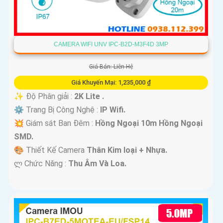
CAMERA WIFI UNV IPC-B2D-M3F4D 3MP
Giá Bán: Liên Hệ
Giá Khuyến Mại: 1,235,000 ₫
✨ Độ Phân giải :
2K Lite .
⚙ Trang Bị Công Nghệ :
IP Wifi.
💥 Giám sát Ban Đêm :
Hồng Ngoại 10m Hồng Ngoại
SMD.
🎨 Thiết Kế Camera
Thân Kim loại + Nhựa.
️ლ Chức Năng :
Thu Âm Và Loa.