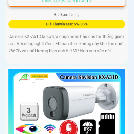
CAMERA KBVISION KX-A51D
Giá Bán: liên hệ
Giá Khuyến Mại: 5%-35%
Camera KX-A51D là sự lựa chọn hoàn hảo cho hệ thống giám
sát. Với công nghệ đèn LED ban đêm không dây khe thẻ nhớ
256GB và chất lượng hình ảnh 5.0 MP hình ảnh sắc nét