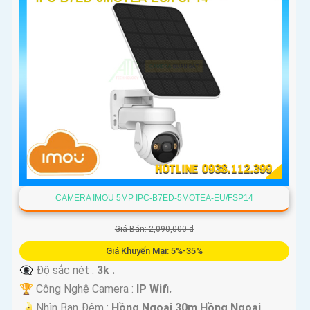
CAMERA IMOU 5MP IPC-B7ED-5MOTEA-EU/FSP14
Giá Bán: 2,090,000 ₫
Giá Khuyến Mại: 5%-35%
👁️‍🗨 Độ sắc nét :
3k .
🏆 Công Nghệ Camera :
IP Wifi.
🌛 Nhìn Ban Đêm :
Hồng Ngoại 30m Hồng Ngoại