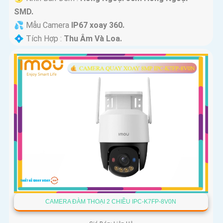
SMD.
💦 Mẫu Camera
IP67 xoay 360.
️💠 Tích Hợp :
Thu Âm Và Loa.
CAMERA ĐÀM THOẠI 2 CHIỀU IPC-K7FP-8V0N