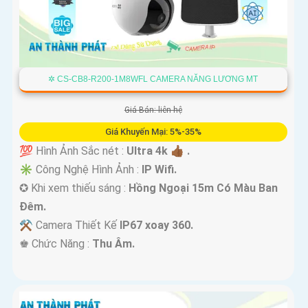
✲ CS-CB8-R200-1M8WFL CAMERA NĂNG LƯƠNG MT
Giá Bán: liên hệ
Giá Khuyến Mại: 5%-35%
💯 Hình Ảnh Sắc nét :
Ultra 4k 👍🏾 .
✳️ Công Nghệ Hình Ảnh :
IP Wifi.
✪ Khi xem thiếu sáng :
Hồng Ngoại 15m Có Màu Ban
Ðêm.
⚒ Camera Thiết Kế
IP67 xoay 360.
️♚ Chức Năng :
Thu Âm.