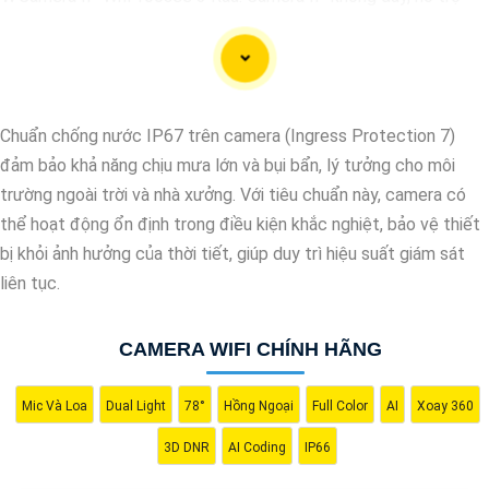
xem qua điện thoại di động, có chất lượng hình ảnh sắc nét, giá
cả phải chăng.
🎬
2:
Camera Vantech VP-C2112CP: Camera dạng dome, chất
lượng Full HD, hỗ trợ xoay 360 độ, phù hợp cho việc lắp đặt
Chuẩn chống nước IP67 trên camera (Ingress Protection 7)
trong nhà hoặc ngoài trời.
đảm bảo khả năng chịu mưa lớn và bụi bẩn, lý tưởng cho môi
🌈
3:
Camera Hikvision DS-2CE56C0T-IRP: Camera thân hồng
trường ngoài trời và nhà xưởng. Với tiêu chuẩn này, camera có
ngoại, chất lượng 1MP, có khả năng quan sát ban đêm tốt, sắc
thể hoạt động ổn định trong điều kiện khắc nghiệt, bảo vệ thiết
nét.
bị khỏi ảnh hưởng của thời tiết, giúp duy trì hiệu suất giám sát
🔖
4:
Camera Dahua HAC-HDBW1200RP-Z: Camera dome chất
liên tục.
lượng 2MP, hỗ trợ các tính năng như chống ngược sáng, chống
nước.
CAMERA WIFI CHÍNH HÃNG
Nhớ kiểm tra kỹ thông số kỹ thuật cũng như nguồn gốc xuất xứ
của sản phẩm trước khi mua nhé để
Hoàn toàn tin cậy
là sản
phẩm chính hãng và đáng tin cậy.
Mic Và Loa
Dual Light
78°
Hồng Ngoại
Full Color
AI
Xoay 360
3D DNR
AI Coding
IP66