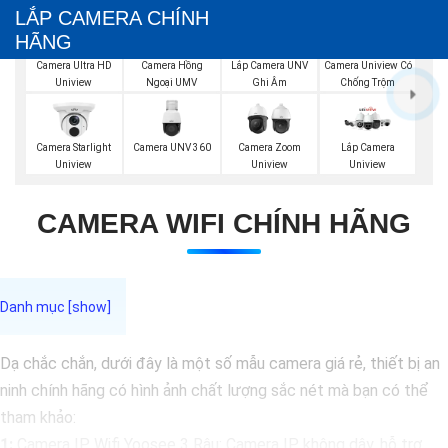
LẮP CAMERA CHÍNH
HÃNG
Lắp Camera UNV
Camera Ultra HD
Camera Hồng
Camera Uniview Có
Ghi Âm
Uniview
Ngoại UMV
Chống Trộm
Camera UNV 360
Camera Starlight
Camera Zoom
Lắp Camera
Uniview
Uniview
Uniview
CAMERA WIFI CHÍNH HÃNG
Dạ chắc chắn, dưới đây là một số mẫu camera giá rẻ, thiết bị an
ninh chính hãng có hình ảnh chất lượng sắc nét mà bạn có thể
tham khảo:
1:
Camera IP Wifi Yoosee 3 Râu: Camera IP không dây, hỗ trợ