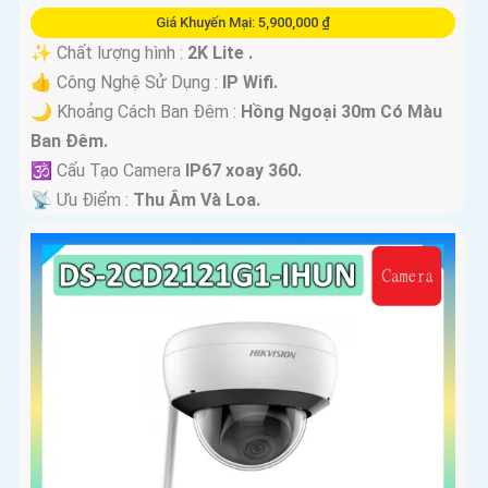
Giá Khuyến Mại: 5,900,000 ₫
✨ Chất lượng hình :
2K Lite .
👍 Công Nghệ Sử Dụng :
IP Wifi.
🌙 Khoảng Cách Ban Đêm :
Hồng Ngoại 30m Có Màu
Ban Ðêm.
🕉️ Cấu Tạo Camera
IP67 xoay 360.
️📡 Ưu Điểm :
Thu Âm Và Loa.