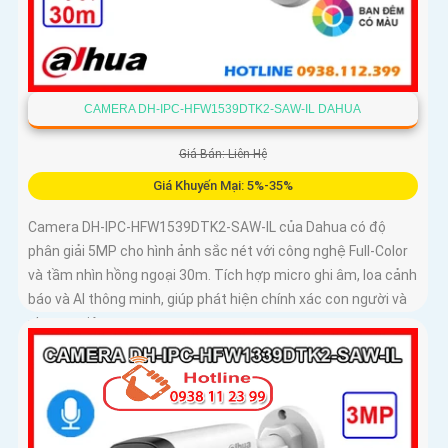
CAMERA DH-IPC-HFW1539DTK2-SAW-IL DAHUA
Giá Bán: Liên Hệ
Giá Khuyến Mại: 5%-35%
Camera DH-IPC-HFW1539DTK2-SAW-IL của Dahua có độ
phân giải 5MP cho hình ảnh sắc nét với công nghệ Full-Color
và tầm nhìn hồng ngoại 30m. Tích hợp micro ghi âm, loa cảnh
báo và AI thông minh, giúp phát hiện chính xác con người và
phương tiện