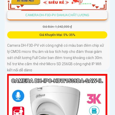
CAMERA DH-F3D-PV DAHUA CHẤT LƯỢNG
Giá Bán: 1,042,000 ₫
Giá Khuyến Mại: 5%-35%
Camera DH-F3D-PV với công nghệ có màu ban đêm chip xử
lý CMOS micro thu âm và loa tích hợp cho đàm thoại giám
sát chất lượng Full Color ban đêm trong khoảng cách 30m.
hổ trợ khe cắm thẻ nhớ Micro SD 256GB công nghệ IP Wifi
kết nối dễ dàng