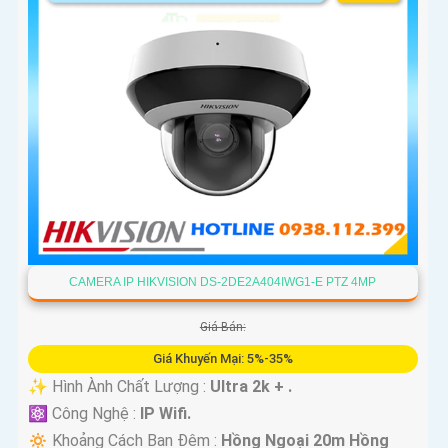
CAMERA IP HIKVISION DS-2DE2A404IWG1-E PTZ 4MP
Giá Bán:
Giá Khuyến Mại: 5%-35%
✨ Hình Ành Chất Lượng :
Ultra 2k + .
⚛️ Công Nghệ :
IP Wifi.
🔅 Khoảng Cách Ban Đêm :
Hồng Ngoại 20m Hồng