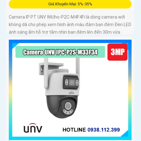
Giá Khuyến Mại: 5%-35%
Camera IP PT UNV WiUho-P2C-M4F4Fi là dòng camera wifi
không dâ cho phép xem hình ảnh màu đậm ban đêm Đèn LED
ánh sáng ấm hỗ trợ tầm nhìn ban đêm lên đến 30m vừa
chiếu sáng vừa cảnh báo với độ phân giải 4