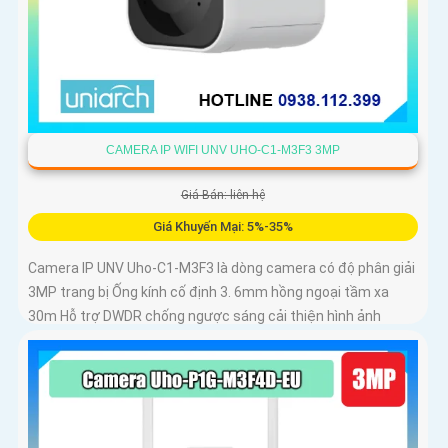
CAMERA IP WIFI UNV UHO-C1-M3F3 3MP
Giá Bán: liên hệ
Giá Khuyến Mại: 5%-35%
Camera IP UNV Uho-C1-M3F3 là dòng camera có độ phân giải
3MP trang bị Ống kính cố định 3. 6mm hồng ngoại tầm xa
30m Hỗ trợ DWDR chống ngược sáng cải thiện hình ảnh