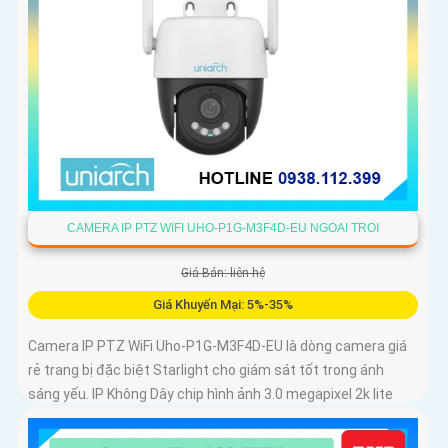
CAMERA IP PTZ WIFI UHO-P1G-M3F4D-EU NGOAI TROI
Giá Bán: liên hệ
Giá Khuyến Mại: 5%-35%
Camera IP PTZ WiFi Uho-P1G-M3F4D-EU là dòng camera giá
rẻ trang bị đặc biệt Starlight cho giám sát tốt trong ánh
sáng yếu. IP Không Dây chip hình ảnh 3.0 megapixel 2k lite