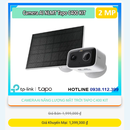
CAMERA AI NĂNG LƯỢNG MẶT TRỜI TAPO C400 KIT
Giá Bán: 1,999,000 ₫
Giá Khuyến Mại: 1,399,300 ₫