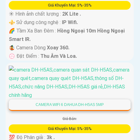
Giá Khuyến Mại: 5%-35%
☀️ Hình ảnh chất lượng :
2K Lite .
⚜️ Sử dụng công nghệ :
IP Wifi.
🌈 Tầm Xa Ban Đêm :
Hồng Ngoại 10m Hồng Ngoại
Smart IR.
🤹 Camera Dòng
Xoay 360.
️💮 Đặt Điểm :
Thu Âm Và Loa.
CAMERA WIFI 6 DAHUA DH-H5AS 5MP
Giá Bán:
Giá Khuyến Mại: 5%-35%
💯 Độ Phân giải :
3k .