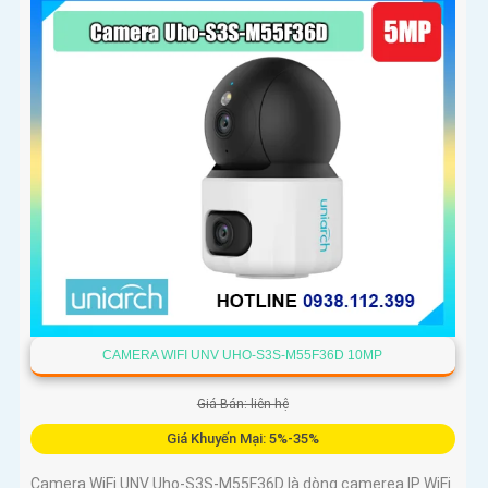
CAMERA WIFI UNV UHO-S3S-M55F36D 10MP
Giá Bán: liên hệ
Giá Khuyến Mại: 5%-35%
Camera WiFi UNV Uho-S3S-M55F36D là dòng camerea IP WiFi