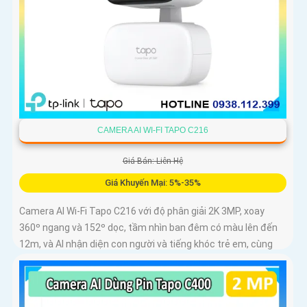
CAMERA AI WI-FI TAPO C216
Giá Bán: Liên Hệ
Giá Khuyến Mại: 5%-35%
Camera AI Wi-Fi Tapo C216 với độ phân giải 2K 3MP, xoay
360º ngang và 152º dọc, tầm nhìn ban đêm có màu lên đến
12m, và AI nhận diện con người và tiếng khóc trẻ em, cùng
khả năng theo dõi chuyển động tự động