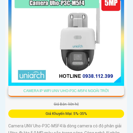
CAMERA IP WIFI UNV UHO-P3C-M5F4 NGOÀI TRỜI
Giá Bán: liên hệ
Giá Khuyến Mại: 5%-35%
Camera UNV Uho-P3C-M5F4 là dòng camera có độ phân giải
Ultra 4k lite 5.0 MP màu sắc trong sáng. Công nghệ AI nhận