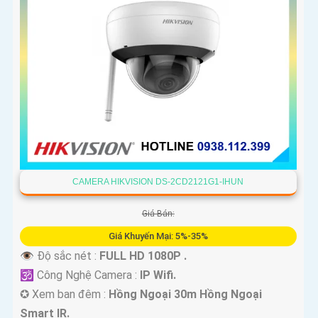
CAMERA HIKVISION DS-2CD2121G1-IHUN
Giá Bán:
Giá Khuyến Mại: 5%-35%
👁 Độ sắc nét :
FULL HD 1080P .
🕉️ Công Nghệ Camera :
IP Wifi.
✪ Xem ban đêm :
Hồng Ngoại 30m Hồng Ngoại
Smart IR.