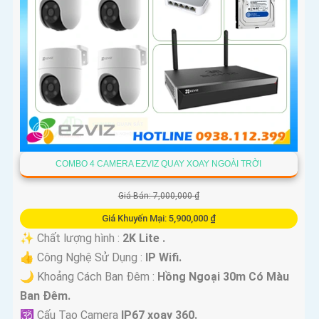
'
COMBO 4 CAMERA EZVIZ QUAY XOAY NGOÀI TRỜI
Giá Bán: 7,000,000 ₫
Giá Khuyến Mại: 5,900,000 ₫
✨ Chất lượng hình :
2K Lite .
👍 Công Nghệ Sử Dụng :
IP Wifi.
🌙 Khoảng Cách Ban Đêm :
Hồng Ngoại 30m Có Màu
Ban Ðêm.
🕉️ Cấu Tạo Camera
IP67 xoay 360.