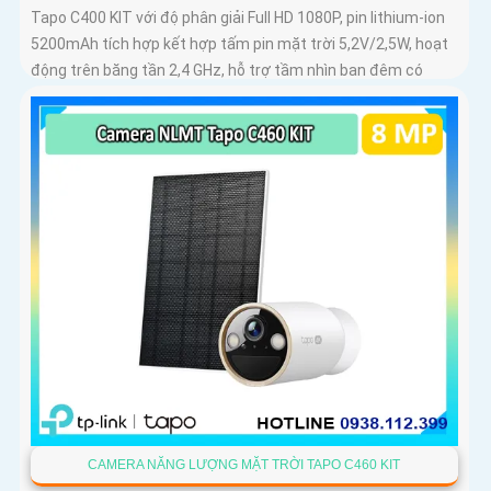
Tapo C400 KIT với độ phân giải Full HD 1080P, pin lithium-ion
5200mAh tích hợp kết hợp tấm pin mặt trời 5,2V/2,5W, hoạt
động trên băng tần 2,4 GHz, hỗ trợ tầm nhìn ban đêm có
màu lên đến 9m, phát hiện chuyển động và con người bằng
AI, đồng thời lưu trữ dữ liệu qua thẻ microSD lên đến 512GB
CAMERA NĂNG LƯỢNG MẶT TRỜI TAPO C460 KIT