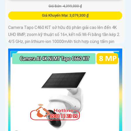
Giá Bán: 4,399,000 ₫
Giá Khuyến Mại: 3,079,300 ₫
Camera Tapo C460 KIT sở hữu độ phân giải cao lên đến 4K
UHD 8MP, zoom kỹ thuật số 16×, kết nối Wi-Fi băng tần kép 2.
4/5 GHz, pin lithium-ion 10000mAh tích hợp cùng tấm pin
năng lượng mặt trời 5