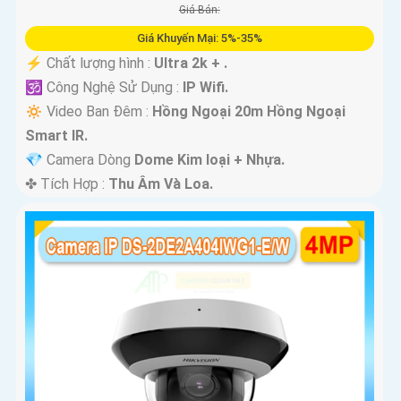
Giá Bán:
Giá Khuyến Mại: 5%-35%
️⚡ Chất lượng hình :
Ultra 2k + .
🕉️ Công Nghệ Sử Dụng :
IP Wifi.
🔅 Video Ban Đêm :
Hồng Ngoại 20m Hồng Ngoại
Smart IR.
💎 Camera Dòng
Dome Kim loại + Nhựa.
️✤ Tích Hợp :
Thu Âm Và Loa.