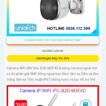
CAMERA WIFI UNV UHO-B2D-M5F4D 5MP
Giá Bán: Liên Hệ
Giá Khuyến Mại: 5%-35%
Camera WiFi UNV Uho-B2D-M5F4D là dòng camera ngoài trời
có độ phân giải 5MP. Hồng ngoại ban đêm tầm xa 20m và đèn
trắng tầm xa 10m, huẩn IP67 chống nước và bụi. Hỗ trợ thẻ
nhớ MicroSD tối đa 128GB