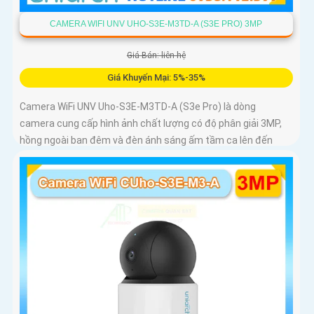
CAMERA WIFI UNV UHO-S3E-M3TD-A (S3E PRO) 3MP
Giá Bán: liên hệ
Giá Khuyến Mại: 5%-35%
Camera WiFi UNV Uho-S3E-M3TD-A (S3e Pro) là dòng
camera cung cấp hình ảnh chất lượng có độ phân giải 3MP,
hồng ngoài ban đêm và đèn ánh sáng ấm tầm ca lên đến
10m