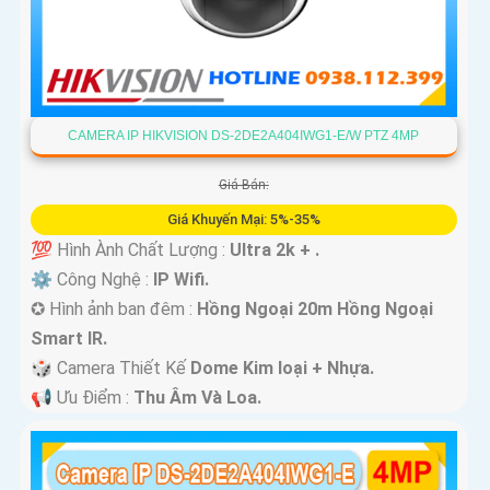
CAMERA IP HIKVISION DS-2DE2A404IWG1-E/W PTZ 4MP
Giá Bán:
Giá Khuyến Mại: 5%-35%
💯 Hình Ành Chất Lượng :
Ultra 2k + .
⚙ Công Nghệ :
IP Wifi.
✪ Hình ảnh ban đêm :
Hồng Ngoại 20m Hồng Ngoại
Smart IR.
🎲 Camera Thiết Kế
Dome Kim loại + Nhựa.
️📢 Ưu Điểm :
Thu Âm Và Loa.