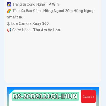
🌠 Trang Bị Công Nghệ :
IP Wifi.
🌈 Tầm Xa Ban Đêm :
Hồng Ngoại 20m Hồng Ngoại
Smart IR.
↕️ Loại Camera
Xoay 360.
️📢 Chức Năng :
Thu Âm Và Loa.