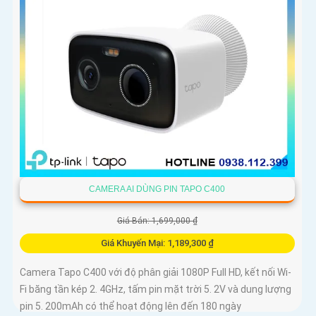
CAMERA AI DÙNG PIN TAPO C400
Giá Bán: 1,699,000 ₫
Giá Khuyến Mại: 1,189,300 ₫
Camera Tapo C400 với độ phân giải 1080P Full HD, kết nối Wi-
Fi băng tần kép 2. 4GHz, tấm pin mặt trời 5. 2V và dung lượng
pin 5. 200mAh có thể hoạt động lên đến 180 ngày