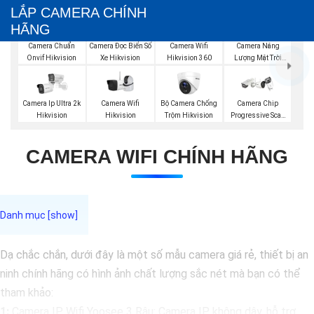
LẮP CAMERA CHÍNH
HÃNG
Camera Wifi
Camera Năng
Camera Chuẩn
Camera Đọc Biển Số
Hikvision 360
Lượng Mặt Trời
Onvif Hikvision
Xe Hikvision
Hikvision
Camera Wifi
Bộ Camera Chống
Camera Ip Ultra 2k
Camera Chip
Hikvision
Trộm Hikvision
Hikvision
Progressive Scan
CMOS Hikvision
CAMERA WIFI CHÍNH HÃNG
Dạ chắc chắn, dưới đây là một số mẫu camera giá rẻ, thiết bị an
ninh chính hãng có hình ảnh chất lượng sắc nét mà bạn có thể
tham khảo:
1:
Camera IP Wifi Yoosee 3 Râu: Camera IP không dây, hỗ trợ