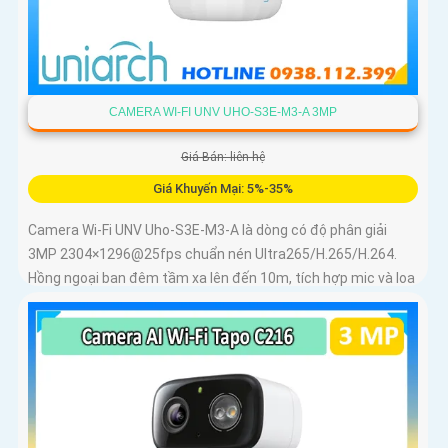
CAMERA WI-FI UNV UHO-S3E-M3-A 3MP
Giá Bán: liên hệ
Giá Khuyến Mại: 5%-35%
Camera Wi-Fi UNV Uho-S3E-M3-A là dòng có độ phân giải
3MP 2304×1296@25fps chuẩn nén Ultra265/H.265/H.264.
Hồng ngoại ban đêm tầm xa lên đến 10m, tích hợp mic và loa
trong phạm vi 3m