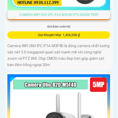
CAMERA WIFI UNV IPC-P1A-M3F4D PTX NGOÀI TRỜI
Giá Bán: Liên Hệ
Giá Khuyến Mại: 1,436,500 ₫
Camera WiFi UNV IPC-P1A-M3F4D là dòng camera chất lượng
sắc nét 3.0 megapixel quan sát mạnh mẽ với công nghệ
zoom và PTZ Wifi. Chip CMOS màu đẹp hơn giúp giám sát
ban đêm hồng ngoại 30m