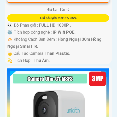
Giá Bán: liên hệ
Giá Khuyến Mại: 5%-35%
👀 Độ Phân giải :
FULL HD 1080P .
⚙ Tích hợp công nghệ :
IP Wifi POE.
🔅 Khoảng Cách Ban Đêm :
Hồng Ngoại 30m Hồng
Ngoại Smart IR.
👑 Cấu Tạo Camera
Thân Plastic.
️💫 Tích Hợp :
Thu Âm.