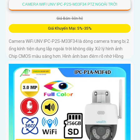
CAMERA WIFI UNV IPC-P2S-M33F34 PTZ NGOÀI TRỜI
Giá Bán: liên hệ
Giá Khuyến Mại: 5%-35%
Camera WiFi UNV IPC-P2S-M33F34 là dòng camera trang bị 2
ống kính tiện dụng lắp ngoài trời không dây. Xử lý hình ảnh
Chip CMOS màu sáng hơn. Hình ảnh ban đêm rõ nhờ Hồng
Ngoại 30m