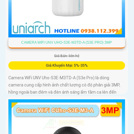
CAMERA WIFI UNV UHO-S3E-M3TD-A (S3E PRO) 3MP
Giá Bán: liên hệ
Giá Khuyến Mại: 5%-35%
Camera WiFi UNV Uho-S3E-M3TD-A (S3e Pro) là dòng
camera cung cấp hình ảnh chất lượng có độ phân giải 3MP,
hồng ngoài ban đêm và đèn ánh sáng ấm tầm ca lên đến
10m