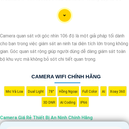
xem qua điện thoại di động, có chất lượng hình ảnh sắc nét, giá
cả phải chăng.
🎬
2:
Camera Vantech VP-C2112CP: Camera dạng dome, chất
lượng Full HD, hỗ trợ xoay 360 độ, phù hợp cho việc lắp đặt
Camera quan sát với góc nhìn 106 độ là một giải pháp tối dành
trong nhà hoặc ngoài trời.
cho bạn trong việc giám sát an ninh tại diện tích lớn trong không
🌈
3:
Camera Hikvision DS-2CE56C0T-IRP: Camera thân hồng
gian. Góc quan sát rộng giúp người dùng dễ dàng giám sát toàn
ngoại, chất lượng 1MP, có khả năng quan sát ban đêm tốt, sắc
bộ khu vực mà không bỏ sót chi tiết quan trọng.
nét.
🔖
4:
Camera Dahua HAC-HDBW1200RP-Z: Camera dome chất
CAMERA WIFI CHÍNH HÃNG
lượng 2MP, hỗ trợ các tính năng như chống ngược sáng, chống
nước.
Nhớ kiểm tra kỹ thông số kỹ thuật cũng như nguồn gốc xuất xứ
Mic Và Loa
Dual Light
78°
Hồng Ngoại
Full Color
AI
Xoay 360
của sản phẩm trước khi mua nhé để
Hoàn toàn tin cậy
là sản
3D DNR
AI Coding
IP66
phẩm chính hãng và đáng tin cậy.
Camera Giá Rẻ Thiết Bị An Ninh Chính Hãng