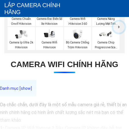
LẮP CAMERA CHÍNH
HÃNG
Camera Wifi
Camera Năng
Camera Chuẩn
Camera Đọc Biển Số
Hikvision 360
Lượng Mặt Trời
Onvif Hikvision
Xe Hikvision
Hikvision
Camera Wifi
Bộ Camera Chống
Camera Ip Ultra 2k
Camera Chip
Hikvision
Trộm Hikvision
Hikvision
Progressive Scan
CMOS Hikvision
CAMERA WIFI CHÍNH HÃNG
Dạ chắc chắn, dưới đây là một số mẫu camera giá rẻ, thiết bị an
ninh chính hãng có hình ảnh chất lượng sắc nét mà bạn có thể
tham khảo:
1:
Camera IP Wifi Yoosee 3 Râu: Camera IP không dây, hỗ trợ