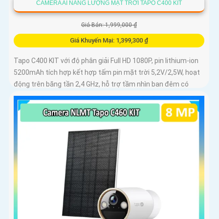
CAMERA AI NĂNG LƯỢNG MẶT TRỜI TAPO C400 KIT
Giá Bán: 1,999,000 ₫
Giá Khuyến Mại: 1,399,300 ₫
Tapo C400 KIT với độ phân giải Full HD 1080P, pin lithium-ion
5200mAh tích hợp kết hợp tấm pin mặt trời 5,2V/2,5W, hoạt
động trên băng tần 2,4 GHz, hỗ trợ tầm nhìn ban đêm có
màu lên đến 9m, phát hiện chuyển động và con người bằng
AI, đồng thời lưu trữ dữ liệu qua thẻ microSD lên đến 512GB