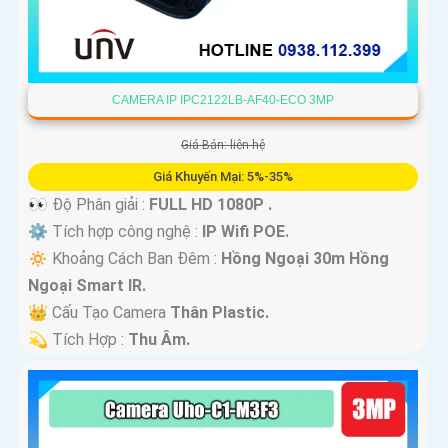
CAMERA IP IPC2122LB-AF40-ECO 3MP
Giá Bán: liên hệ
Giá Khuyến Mại: 5%-35%
👀 Độ Phân giải :
FULL HD 1080P .
⚙ Tích hợp công nghệ :
IP Wifi POE.
🔅 Khoảng Cách Ban Đêm :
Hồng Ngoại 30m Hồng
Ngoại Smart IR.
👑 Cấu Tạo Camera
Thân Plastic.
️💫 Tích Hợp :
Thu Âm.