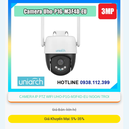
CAMERA IP PTZ WIFI UHO-P1G-M3F4D-EU NGOAI TROI
Giá Bán: liên hệ
Giá Khuyến Mại: 5%-35%