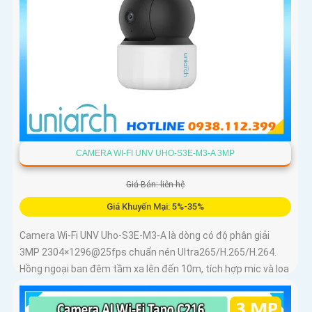
CAMERA WI-FI UNV UHO-S3E-M3-A 3MP
Giá Bán: liên hệ
Giá Khuyến Mại: 5%-35%
Camera Wi-Fi UNV Uho-S3E-M3-A là dòng có độ phân giải
3MP 2304×1296@25fps chuẩn nén Ultra265/H.265/H.264.
Hồng ngoại ban đêm tầm xa lên đến 10m, tích hợp mic và loa
trong phạm vi 3m