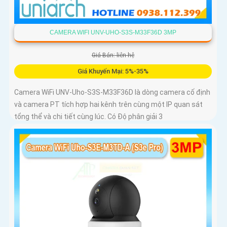
CAMERA WIFI UNV-UHO-S3S-M33F36D 3MP
Giá Bán: liên hệ
Giá Khuyến Mại: 5%-35%
Camera WiFi UNV-Uho-S3S-M33F36D là dòng camera cố định
và camera PT tích hợp hai kênh trên cùng một IP quan sát
tổng thể và chi tiết cùng lúc. Có Độ phân giải 3