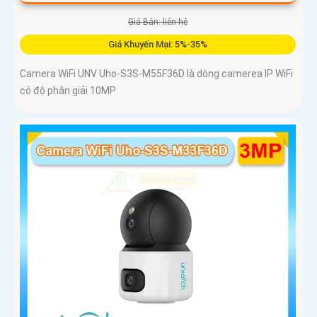
Giá Bán: liên hệ
Giá Khuyến Mại: 5%-35%
Camera WiFi UNV Uho-S3S-M55F36D là dòng camerea IP WiFi
có độ phân giải 10MP