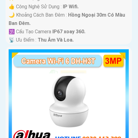
👍 Công Nghệ Sử Dụng :
IP Wifi.
🌙 Khoảng Cách Ban Đêm :
Hồng Ngoại 30m Có Màu
Ban Ðêm.
🕉️ Cấu Tạo Camera
IP67 xoay 360.
️📡 Ưu Điểm :
Thu Âm Và Loa.