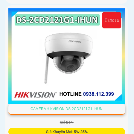
CAMERA HIKVISION DS-2CD2121G1-IHUN
Giá Bán:
Giá Khuyến Mại: 5%-35%