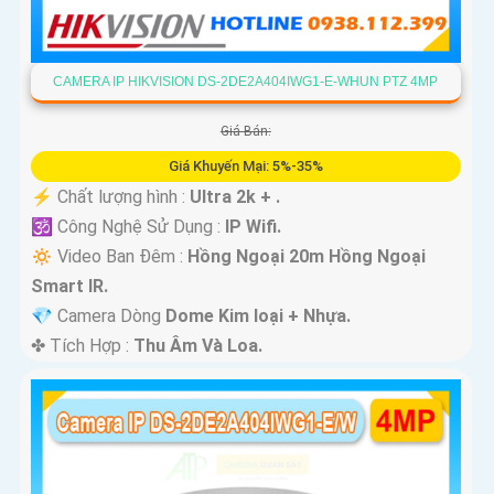
CAMERA IP HIKVISION DS-2DE2A404IWG1-E-WHUN PTZ 4MP
Giá Bán:
Giá Khuyến Mại: 5%-35%
️⚡ Chất lượng hình :
Ultra 2k + .
🕉️ Công Nghệ Sử Dụng :
IP Wifi.
🔅 Video Ban Đêm :
Hồng Ngoại 20m Hồng Ngoại
Smart IR.
💎 Camera Dòng
Dome Kim loại + Nhựa.
️✤ Tích Hợp :
Thu Âm Và Loa.