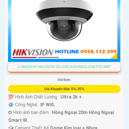
CAMERA IP HIKVISION DS-2DE2A404IWG1-E/W PTZ 4MP
Giá Bán:
Giá Khuyến Mại: 5%-35%
💯 Hình Ành Chất Lượng :
Ultra 2k + .
⚙ Công Nghệ :
IP Wifi.
✪ Hình ảnh ban đêm :
Hồng Ngoại 20m Hồng Ngoại
Smart IR.
🎲 Camera Thiết Kế
Dome Kim loại + Nhựa.