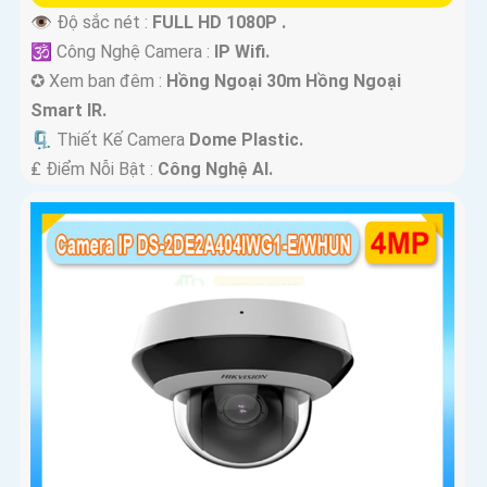
👁 Độ sắc nét :
FULL HD 1080P .
🕉️ Công Nghệ Camera :
IP Wifi.
✪ Xem ban đêm :
Hồng Ngoại 30m Hồng Ngoại
Smart IR.
🗜️ Thiết Kế Camera
Dome Plastic.
️₤ Điểm Nỗi Bật :
Công Nghệ AI.