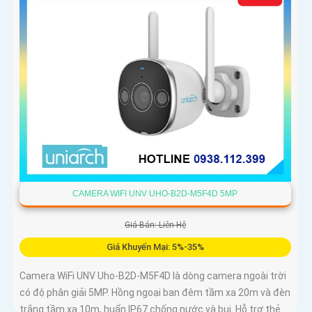
CAMERA WIFI UNV UHO-B2D-M5F4D 5MP
Giá Bán: Liên Hệ
Giá Khuyến Mại: 5%-35%
Camera WiFi UNV Uho-B2D-M5F4D là dòng camera ngoài trời
có độ phân giải 5MP. Hồng ngoại ban đêm tầm xa 20m và đèn
trắng tầm xa 10m, huẩn IP67 chống nước và bụi. Hỗ trợ thẻ