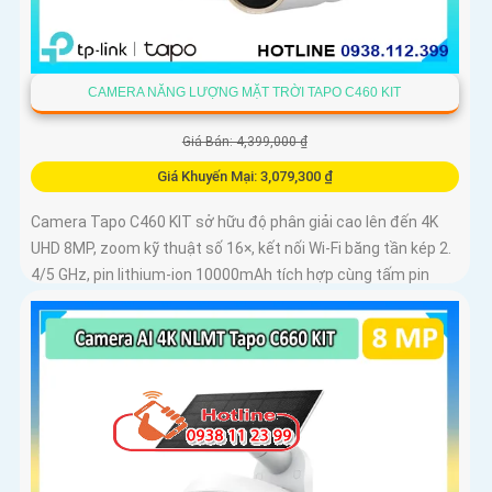
CAMERA NĂNG LƯỢNG MẶT TRỜI TAPO C460 KIT
Giá Bán: 4,399,000 ₫
Giá Khuyến Mại: 3,079,300 ₫
Camera Tapo C460 KIT sở hữu độ phân giải cao lên đến 4K
UHD 8MP, zoom kỹ thuật số 16×, kết nối Wi-Fi băng tần kép 2.
4/5 GHz, pin lithium-ion 10000mAh tích hợp cùng tấm pin
năng lượng mặt trời 5