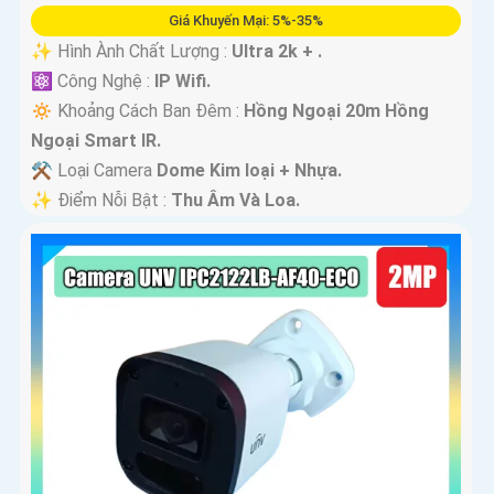
Giá Khuyến Mại: 5%-35%
✨ Hình Ành Chất Lượng :
Ultra 2k + .
⚛️ Công Nghệ :
IP Wifi.
🔅 Khoảng Cách Ban Đêm :
Hồng Ngoại 20m Hồng
Ngoại Smart IR.
⚒ Loại Camera
Dome Kim loại + Nhựa.
️✨ Điểm Nỗi Bật :
Thu Âm Và Loa.