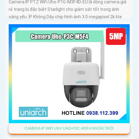
Camera IP PTZ WiFi Uho-P1G-M3F4D-EU là dòng camera giá
rẻ trang bị đặc biệt Starlight cho giám sát tốt trong ánh
sáng yếu. IP Không Dây chip hình ảnh 3.0 megapixel 2k lite
CAMERA IP WIFI UNV UHO-P3C-M5F4 NGOÀI TRỜI