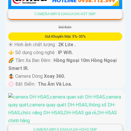
CAMERA WIFI 6 DAHUA DH-H3T 3MP
Giá Bán:
Giá Khuyến Mại: 5%-35%
☀️ Hình ảnh chất lượng :
2K Lite .
⚜️ Sử dụng công nghệ :
IP Wifi.
🌈 Tầm Xa Ban Đêm :
Hồng Ngoại 10m Hồng Ngoại
Smart IR.
🤹 Camera Dòng
Xoay 360.
️💮 Đặt Điểm :
Thu Âm Và Loa.
CAMERA WIFI 6 DAHUA DH-H5AS 5MP