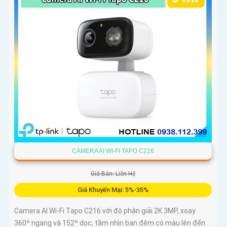
CAMERA AI WI-FI TAPO C216
Giá Bán: Liên Hệ
Giá Khuyến Mại: 5%-35%
Camera AI Wi-Fi Tapo C216 với độ phân giải 2K 3MP, xoay
360º ngang và 152º dọc, tầm nhìn ban đêm có màu lên đến