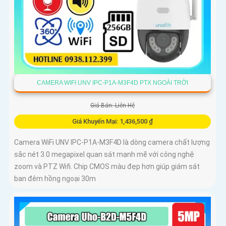
CAMERA WIFI UNV IPC-P1A-M3F4D PTX NGOÀI TRỜI
Giá Bán: Liên Hệ
Giá Khuyến Mại: 1,436,500 ₫
Camera WiFi UNV IPC-P1A-M3F4D là dòng camera chất lượng
sắc nét 3.0 megapixel quan sát mạnh mẽ với công nghệ
zoom và PTZ Wifi. Chip CMOS màu đẹp hơn giúp giám sát
ban đêm hồng ngoại 30m