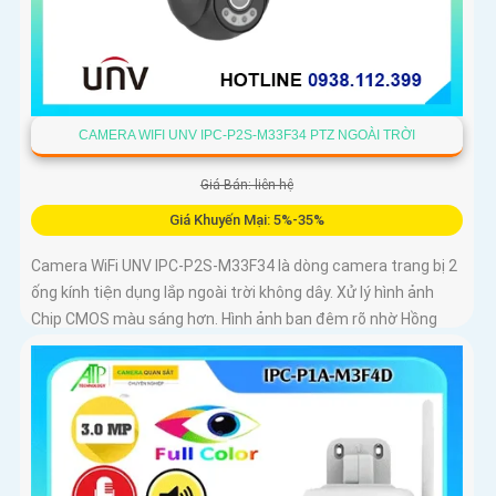
CAMERA WIFI UNV IPC-P2S-M33F34 PTZ NGOÀI TRỜI
Giá Bán: liên hệ
Giá Khuyến Mại: 5%-35%
Camera WiFi UNV IPC-P2S-M33F34 là dòng camera trang bị 2
ống kính tiện dụng lắp ngoài trời không dây. Xử lý hình ảnh
Chip CMOS màu sáng hơn. Hình ảnh ban đêm rõ nhờ Hồng
Ngoại 30m