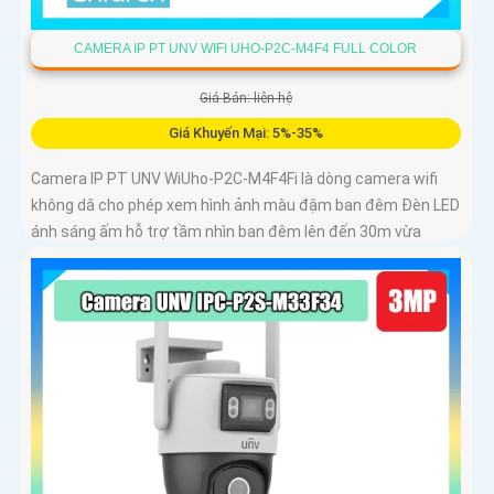
CAMERA IP PT UNV WIFI UHO-P2C-M4F4 FULL COLOR
Giá Bán: liên hệ
Giá Khuyến Mại: 5%-35%
Camera IP PT UNV WiUho-P2C-M4F4Fi là dòng camera wifi
không dâ cho phép xem hình ảnh màu đậm ban đêm Đèn LED
ánh sáng ấm hỗ trợ tầm nhìn ban đêm lên đến 30m vừa
chiếu sáng vừa cảnh báo với độ phân giải 4