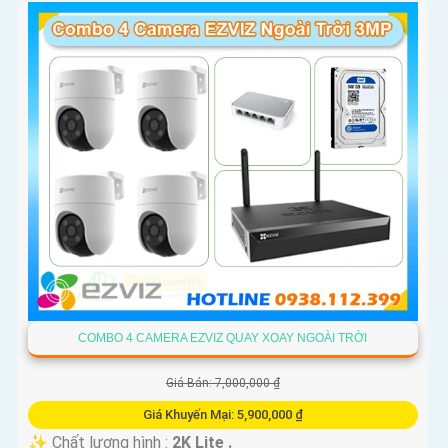
'
COMBO 4 CAMERA EZVIZ QUAY XOAY NGOÀI TRỜI
Giá Bán: 7,000,000 ₫
Giá Khuyến Mại: 5,900,000 ₫
✨ Chất lượng hình :
2K Lite .