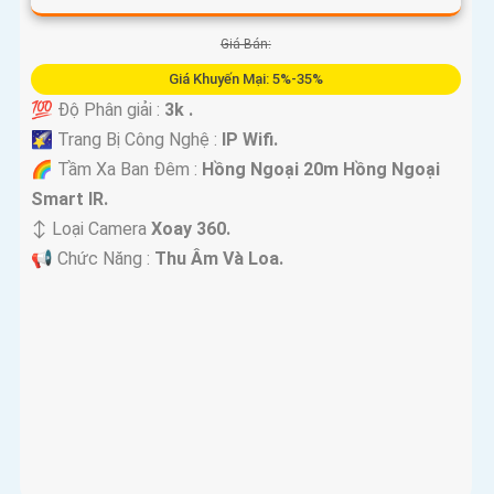
Giá Bán:
Giá Khuyến Mại: 5%-35%
💯 Độ Phân giải :
3k .
🌠 Trang Bị Công Nghệ :
IP Wifi.
🌈 Tầm Xa Ban Đêm :
Hồng Ngoại 20m Hồng Ngoại
Smart IR.
↕️ Loại Camera
Xoay 360.
️📢 Chức Năng :
Thu Âm Và Loa.