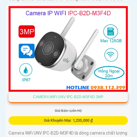
nhớ MicroSD tối đa 128GB
CAMERA WIFI UNV IPC-B2D-M3F4D 3MP
Giá Bán: Liên Hệ
Giá Khuyến Mại: 1,235,000 ₫
Camera WiFi UNV IPC-B2D-M3F4D là dòng camera chất lượng