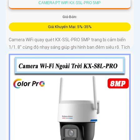
CAMERA PT WIFI KX-S5L-PRO 5MP
Giá Bán:
Giá Khuyến Mại: 5%-35%
Camera WiFi quay quét KX-S5L-PRO 5MP trang bị cảm biến
1/1. 8" cùng độ nhạy sáng giúp ghi hình ban đêm siêu rõ. Tích
hợp Auto Tracking, phát hiện người, phương tiện, quay quét
tự...