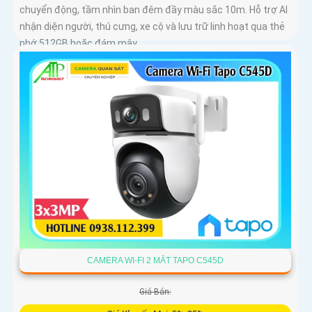
chuyển động, tầm nhìn ban đêm đầy màu sắc 10m. Hỗ trợ AI
nhận diện người, thú cưng, xe cộ và lưu trữ linh hoạt qua thẻ
nhớ 512GB hoặc đám mây
CAMERA WI-FI 2 MẮT TAPO C545D
Giá Bán: