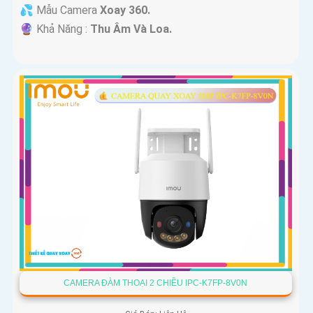
💦 Mẫu Camera
Xoay 360.
️🔮 Khả Năng :
Thu Âm Và Loa.
CAMERA ĐÀM THOẠI 2 CHIỀU IPC-K7FP-8V0N