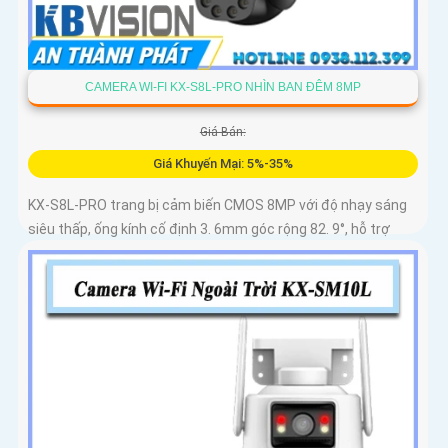
CAMERA WI-FI KX-S8L-PRO NHÌN BAN ĐÊM 8MP
Giá Bán:
Giá Khuyến Mại: 5%-35%
KX-S8L-PRO trang bị cảm biến CMOS 8MP với độ nhạy sáng
siêu thấp, ống kính cố định 3. 6mm góc rộng 82. 9°, hỗ trợ
quay quét tự động, Auto Tracking theo dõi đối tượng