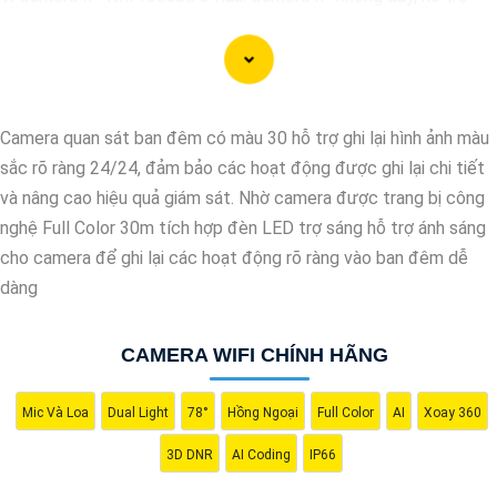
xem qua điện thoại di động, có chất lượng hình ảnh sắc nét, giá
cả phải chăng.
🎬
2:
Camera Vantech VP-C2112CP: Camera dạng dome, chất
lượng Full HD, hỗ trợ xoay 360 độ, phù hợp cho việc lắp đặt
Camera quan sát ban đêm có màu 30 hỗ trợ ghi lại hình ảnh màu
trong nhà hoặc ngoài trời.
sắc rõ ràng 24/24, đảm bảo các hoạt động được ghi lại chi tiết
🌈
3:
Camera Hikvision DS-2CE56C0T-IRP: Camera thân hồng
và nâng cao hiệu quả giám sát. Nhờ camera được trang bị công
ngoại, chất lượng 1MP, có khả năng quan sát ban đêm tốt, sắc
nghệ Full Color 30m tích hợp đèn LED trợ sáng hỗ trợ ánh sáng
nét.
cho camera để ghi lại các hoạt động rõ ràng vào ban đêm dễ
🔖
4:
Camera Dahua HAC-HDBW1200RP-Z: Camera dome chất
dàng
lượng 2MP, hỗ trợ các tính năng như chống ngược sáng, chống
nước.
CAMERA WIFI CHÍNH HÃNG
Nhớ kiểm tra kỹ thông số kỹ thuật cũng như nguồn gốc xuất xứ
của sản phẩm trước khi mua nhé để
Hoàn toàn tin cậy
là sản
phẩm chính hãng và đáng tin cậy.
Mic Và Loa
Dual Light
78°
Hồng Ngoại
Full Color
AI
Xoay 360
3D DNR
AI Coding
IP66