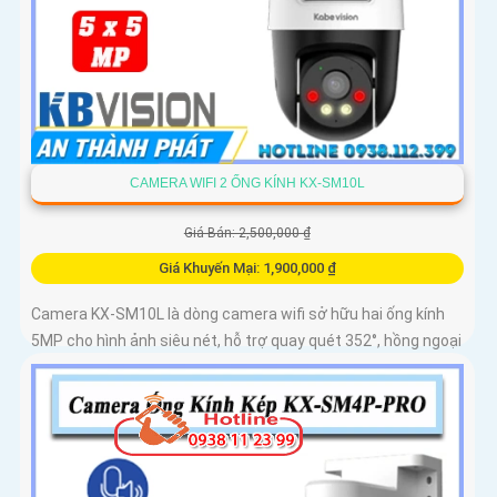
CAMERA WIFI 2 ỐNG KÍNH KX-SM10L
Giá Bán: 2,500,000 ₫
Giá Khuyến Mại: 1,900,000 ₫
Camera KX-SM10L là dòng camera wifi sở hữu hai ống kính
5MP cho hình ảnh siêu nét, hỗ trợ quay quét 352°, hồng ngoại
50m và đèn LED ánh sáng ấm lên đến 40m