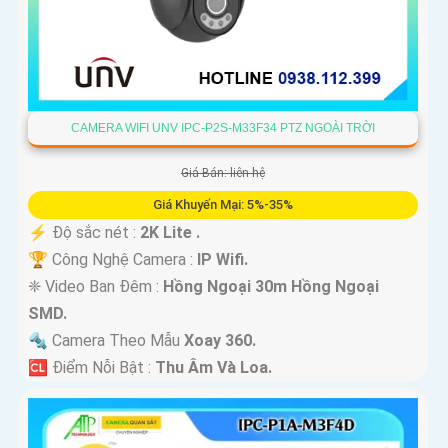
CAMERA WIFI UNV IPC-P2S-M33F34 PTZ NGOÀI TRỜI
Giá Bán: liên hệ
Giá Khuyến Mại: 5%-35%
️⚡ Độ sắc nét :
2K Lite .
🏆 Công Nghệ Camera :
IP Wifi.
❈ Video Ban Đêm :
Hồng Ngoại 30m Hồng Ngoại
SMD.
🔩 Camera Theo Mẫu
Xoay 360.
️🆑 Điểm Nỗi Bật :
Thu Âm Và Loa.