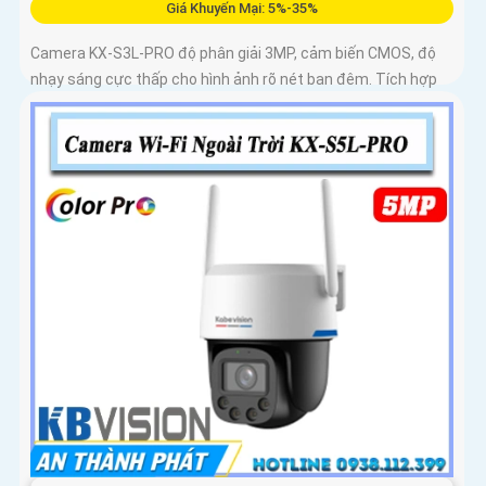
Giá Khuyến Mại: 5%-35%
Camera KX-S3L-PRO độ phân giải 3MP, cảm biến CMOS, độ
nhạy sáng cực thấp cho hình ảnh rõ nét ban đêm. Tích hợp
WiFi 6, hỗ trợ Auto Tracking, phát hiện người và phương tiện,
đàm thoại 2 chiều, báo động còi hú, đèn chớp