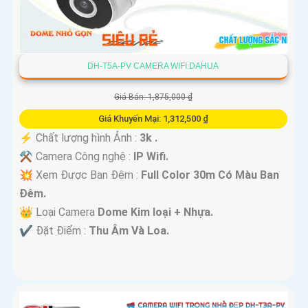
DH-T5A-PV CAMERA WIFI DAHUA
Giá Bán: 1,875,000 ₫
Giá Khuyến Mại: 1,312,500 ₫
️⚡ Chất lượng hình Ảnh :
3k .
⚒ Camera Công nghệ :
IP Wifi.
💥 Xem Được Ban Đêm :
Full Color 30m Có Màu Ban
Ðêm.
👑 Loại Camera
Dome Kim loại + Nhựa.
️✔️ Đặt Điểm :
Thu Âm Và Loa.