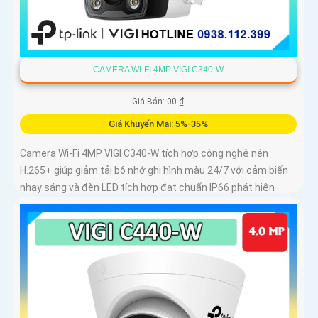
CAMERA WI-FI 4MP VIGI C340-W
Giá Bán: 00 ₫
Giá Khuyến Mại: 5%-35%
Camera Wi-Fi 4MP VIGI C340-W tích hợp công nghệ nén
H.265+ giúp giảm tải bộ nhớ ghi hình màu 24/7 với cảm biến
nhạy sáng và đèn LED tích hợp đạt chuẩn IP66 phát hiện
chuyển động phát hiện con người vượt ranh giới xâm nhập
giả mạo kiểm soát toàn bộ từ xa bằng VIGI App