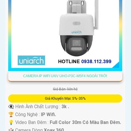
CAMERA IP WIFI UNV UHO-P3C-M5F4 NGOÀI TRỜI
Giá Bán: liên hệ
Giá Khuyến Mại: 5%-35%
👁️‍🗨 Hình Ành Chất Lượng :
3k .
🏆 Công Nghệ :
IP Wifi.
💡 Video Ban Đêm :
Full Color 30m Có Màu Ban Ðêm.
🎲 Camera Dòng
Xoay 360.