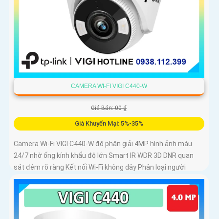
CAMERA WI-FI VIGI C440-W
Giá Bán: 00 ₫
Giá Khuyến Mại: 5%-35%
Camera Wi-Fi VIGI C440-W độ phân giải 4MP hình ảnh màu
24/7 nhờ ống kính khẩu độ lớn Smart IR WDR 3D DNR quan
sát đêm rõ ràng Kết nối Wi-Fi không dây Phân loại người
phương tiện cảnh báo xâm nhập Âm thanh hai chiều Chuẩn
nén H.265+ Lưu trữ microSD 256GB IP66 chống nước