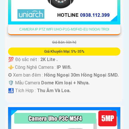
CAMERA IP PTZ WIFI UHO-P1G-M3F4D-EU NGOAI TROI
Giá Bán: liên hệ
Giá Khuyến Mại: 5%-35%
💯 Độ sắc nét :
2K Lite .
⚜️ Công Nghệ Camera :
IP Wifi.
✪ Xem ban đêm :
Hồng Ngoại 30m Hồng Ngoại SMD.
🛡 Mẫu Camera
Dome Kim loại + Nhựa.
️🛃 Tích Hợp :
Thu Âm Và Loa.