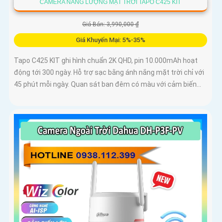
CAMERA NĂNG LƯỢNG MẶT TRỜI TAPO C425 KIT
Giá Bán: 3,990,000 ₫
Giá Khuyến Mại: 5%-35%
Tapo C425 KIT ghi hình chuẩn 2K QHD, pin 10.000mAh hoạt
động tới 300 ngày. Hỗ trợ sạc bằng ánh nắng mặt trời chỉ với
45 phút mỗi ngày. Quan sát ban đêm có màu với cảm biến...