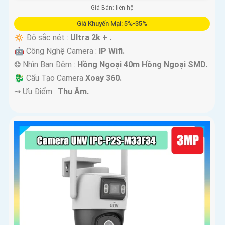
Giá Bán: liên hệ
Giá Khuyến Mại: 5%-35%
🔅 Độ sắc nét :
Ultra 2k + .
🤖️ Công Nghệ Camera :
IP Wifi.
❂ Nhìn Ban Đêm :
Hồng Ngoại 40m Hồng Ngoại SMD.
🐉️ Cấu Tạo Camera
Xoay 360.
️⇝ Ưu Điểm :
Thu Âm.