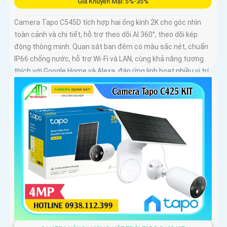
Giá Khuyến Mại: 5%-35%
Camera Tapo C545D tích hợp hai ống kính 2K cho góc nhìn
toàn cảnh và chi tiết, hỗ trợ theo dõi AI 360°, theo dõi kép
động thông minh. Quan sát ban đêm có màu sắc nét, chuẩn
IP66 chống nước, hỗ trợ Wi-Fi và LAN, cùng khả năng tương
thích với Google Home và Alexa, đáp ứng linh hoạt nhiều vị trí
lắp đặt