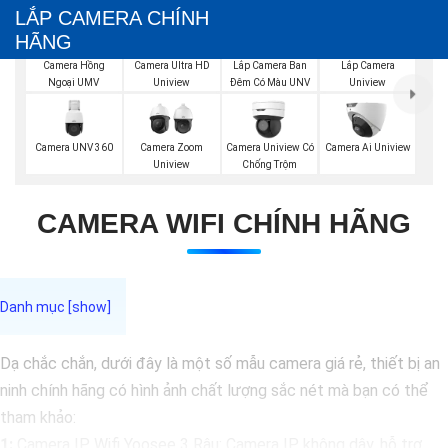
LẮP CAMERA CHÍNH
HÃNG
Lắp Camera Ban
Camera Hồng
Camera Ultra HD
Lắp Camera
Đêm Có Màu UNV
Ngoại UMV
Uniview
Uniview
Camera UNV 360
Camera Zoom
Camera Uniview Có
Camera Ai Uniview
Uniview
Chống Trộm
CAMERA WIFI CHÍNH HÃNG
Dạ chắc chắn, dưới đây là một số mẫu camera giá rẻ, thiết bị an
ninh chính hãng có hình ảnh chất lượng sắc nét mà bạn có thể
tham khảo:
1:
Camera IP Wifi Yoosee 3 Râu: Camera IP không dây, hỗ trợ