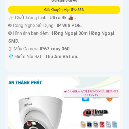
Giá Bán: Liên Hệ
Giá Khuyến Mại: 5%-35%
✨ Chất lượng hình :
Ultra 4k 👍🏾 .
®️ Công Nghệ Sử Dụng :
IP Wifi POE.
❂ Hình ảnh ban đêm :
Hồng Ngoại 30m Hồng Ngoại
SMD.
↕️ Mẫu Camera
IP67 xoay 360.
️💎 Điểm Nỗi Bật :
Thu Âm Và Loa.