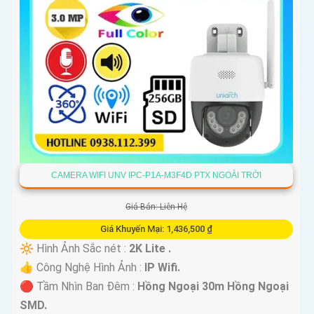
CAMERA WIFI UNV IPC-P1A-M3F4D PTX NGOÀI TRỜI
Giá Bán: Liên Hệ
Giá Khuyến Mại: 1,436,500 ₫
🔆 Hình Ảnh Sắc nét :
2K Lite .
👍 Công Nghệ Hình Ảnh :
IP Wifi.
🔴 Tầm Nhìn Ban Đêm :
Hồng Ngoại 30m Hồng Ngoại
SMD.