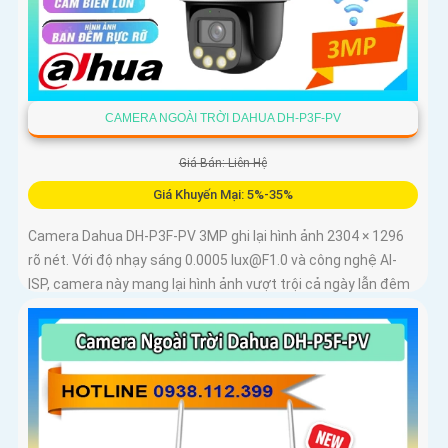
CAMERA NGOÀI TRỜI DAHUA DH-P3F-PV
Giá Bán: Liên Hệ
Giá Khuyến Mại: 5%-35%
Camera Dahua DH-P3F-PV 3MP ghi lại hình ảnh 2304 × 1296
rõ nét. Với độ nhạy sáng 0.0005 lux@F1.0 và công nghệ AI-
ISP, camera này mang lại hình ảnh vượt trội cả ngày lẫn đêm