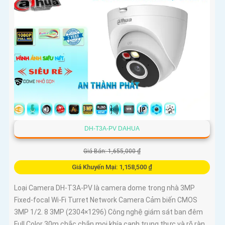
DH-T3A-PV DAHUA
Giá Bán: 1,655,000 ₫
Giá Khuyến Mại: 1,158,500 ₫
Loại Camera DH-T3A-PV là camera dome trong nhà 3MP
Fixed-focal Wi-Fi Turret Network Camera Cảm biến CMOS
3MP 1/2. 8 3MP (2304×1296) Công nghệ giám sát ban đêm
Full Color 30m chắc chắn mọi khía cạnh trung thực và rõ ràn