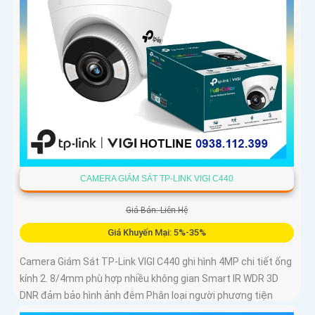
CAMERA GIÁM SÁT TP-LINK VIGI C440
Giá Bán: Liên Hệ
Giá Khuyến Mại: 5%-35%
Camera Giám Sát TP-Link VIGI C440 ghi hình 4MP chi tiết ống
kính 2. 8/4mm phù hợp nhiều không gian Smart IR WDR 3D
DNR đảm bảo hình ảnh đêm Phân loại người phương tiện
phát hiện xâm nhập chính xác Chuẩn nén H