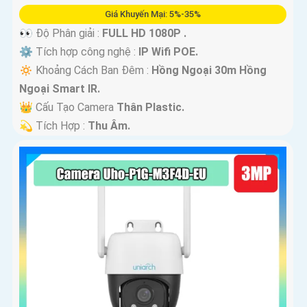
Giá Khuyến Mại: 5%-35%
👀 Độ Phân giải :
FULL HD 1080P .
⚙ Tích hợp công nghệ :
IP Wifi POE.
🔅 Khoảng Cách Ban Đêm :
Hồng Ngoại 30m Hồng
Ngoại Smart IR.
👑 Cấu Tạo Camera
Thân Plastic.
️💫 Tích Hợp :
Thu Âm.