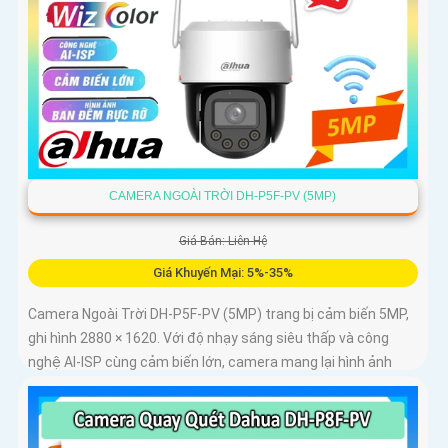
CAMERA NGOÀI TRỜI DH-P5F-PV (5MP)
Giá Bán: Liên Hệ
Giá Khuyến Mại: 5%-35%
Camera Ngoài Trời DH-P5F-PV (5MP) trang bị cảm biến 5MP,
ghi hình 2880 × 1620. Với độ nhạy sáng siêu thấp và công
nghệ AI-ISP cùng cảm biến lớn, camera mang lại hình ảnh
vượt trội cả ngày lẫn đêm