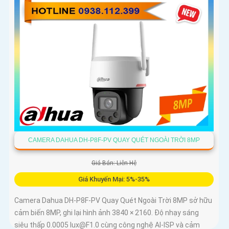
CAMERA DAHUA DH-P8F-PV QUAY QUÉT NGOÀI TRỜI 8MP
Giá Bán: Liên Hệ
Giá Khuyến Mại: 5%-35%
Camera Dahua DH-P8F-PV Quay Quét Ngoài Trời 8MP sở hữu
cảm biến 8MP, ghi lại hình ảnh 3840 × 2160. Độ nhạy sáng
siêu thấp 0.0005 lux@F1.0 cùng công nghệ AI-ISP và cảm