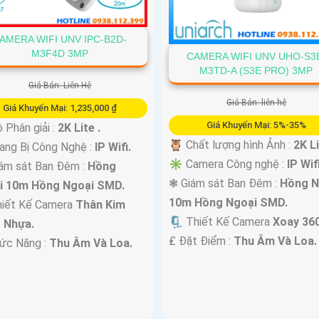
AMERA WIFI UNV IPC-B2D-
M3F4D 3MP
CAMERA WIFI UNV UHO-S3
M3TD-A (S3E PRO) 3MP
Giá Bán: Liên Hệ
Giá Bán: liên hệ
Giá Khuyến Mại: 1,235,000 ₫
Giá Khuyến Mại: 5%-35%
Phân giải :
2K Lite .
🦉 Chất lượng hình Ảnh :
2K Li
ng Bị Công Nghệ :
IP Wifi.
✳️ Camera Công nghệ :
IP Wifi
ám sát Ban Đêm :
Hồng
❃ Giám sát Ban Đêm :
Hồng N
i 10m Hồng Ngoại SMD.
10m Hồng Ngoại SMD.
hiết Kế Camera
Thân Kim
🗜️ Thiết Kế Camera
Xoay 360
+ Nhựa.
️₤ Đặt Điểm :
Thu Âm Và Loa.
ức Năng :
Thu Âm Và Loa.