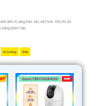
 cậy
là sản phẩm chính hãng và đáng tin cậy.
nh ảnh rõ ràng hơn, sắc nét hơn. Với chỉ số
h sáng phức tạp.
AI Coding
IP66