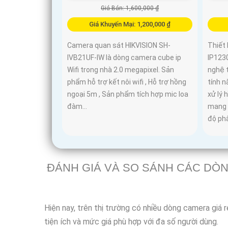
Giá Bán: 1,600,000 ₫
Giá Khuyến Mại: 1,200,000 ₫
Camera quan sát HIKVISION SH-
Thiết
IVB21UF-IW là dòng camera cube ip
IP123
Wifi trong nhà 2.0 megapixel. Sản
nghệ t
phẩm hỗ trợ kết nôi wifi , Hỗ trợ hồng
tính 
ngoại 5m , Sản phẩm tích hợp mic loa
xử lý
đàm...
mang l
độ phâ
ĐÁNH GIÁ VÀ SO SÁNH CÁC DÒN
Hiện nay, trên thị trường có nhiều dòng camera giá 
tiện ích và mức giá phù hợp với đa số người dùng.