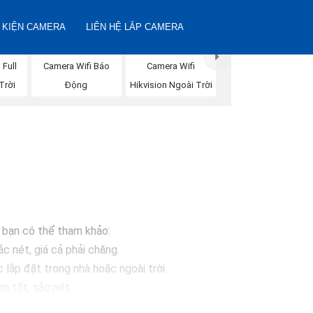
 KIỆN CAMERA
LIÊN HỆ LẮP CAMERA
Full
Camera Wifi
Camera Wifi Báo
Trời
Hikvision Ngoài Trời
Động
à bạn có thể tham khảo:
c nét, giá cả phải chăng.
ắp đặt trong nhà hoặc ngoài trời.
 tốt, sắc nét.
sáng, chống nước.