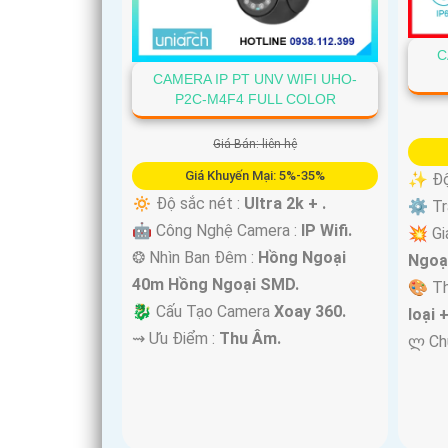
C
CAMERA IP PT UNV WIFI UHO-
P2C-M4F4 FULL COLOR
'
Giá Bán: liên hệ
Giá Khuyến Mại: 5%-35%
✨ Độ 
🔅 Độ sắc nét :
Ultra 2k + .
⚙ Tra
🤖️ Công Nghệ Camera :
IP Wifi.
💥 Gi
❂ Nhìn Ban Đêm :
Hồng Ngoại
Ngoạ
40m Hồng Ngoại SMD.
🎨 T
🐉️ Cấu Tạo Camera
Xoay 360.
loại 
️⇝ Ưu Điểm :
Thu Âm.
️ლ Ch