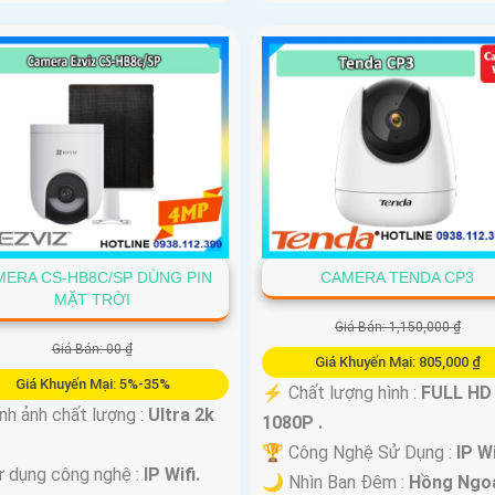
MERA CS-HB8C/SP DÙNG PIN
CAMERA TENDA CP3
MẶT TRỜI
Giá Bán: 1,150,000 ₫
Giá Bán: 00 ₫
Giá Khuyến Mại: 805,000 ₫
Giá Khuyến Mại: 5%-35%
️⚡ Chất lượng hình :
FULL HD
nh ảnh chất lượng :
Ultra 2k
1080P .
🏆 Công Nghệ Sử Dụng :
IP Wi
 dụng công nghệ :
IP Wifi.
🌙 Nhìn Ban Đêm :
Hồng Ngo