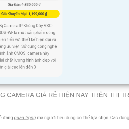
Giá Bán: 1,830,000 ₫
Giá Khuyến Mại: 1,199,000 ₫
 Bị Camera IP Không Dây VSC-
0DS-WF là một sản phẩm công
iên tiến với thiết kế hiện đại và
năng ưu việt. Sử dụng công nghệ
 hình ảnh CMOS, camera này
ại chất lượng hình ảnh đẹp với
n giải cao lên đến 3
G CAMERA GIÁ RẺ HIỆN NAY TRÊN THỊ 
rẻ đáng
quan trọng
mà người tiêu dùng có thể lựa chọn. Các dòng