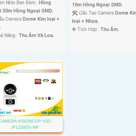
ầm Nhìn Ban Đêm :
Hồng
10m Hồng Ngoại SMD.
i 30m Hồng Ngoại SMD.
⚒ Cấu Tạo Camera
Dome Ki
Mẫu Camera
Dome Kim loại +
loại + Nhựa.
.
️✤ Tích Hợp :
Thu Âm.
hả Năng :
Thu Âm Và Loa.
CAMERA VISIONCOP VSC-
IP1230DS-WF