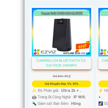
CAMERA LOA BLUETOOTH CS-
CA
S10-R100-1M4WFK
Giá Bán: 00 ₫
Giá Khuyến Mại: 5%-35%
✨ Độ Phân giải :
Ultra 2k + .
️⚡ Hì
🤖️ Trang Bị Công Nghệ :
IP Wifi.
+ .
🔦 Giám sát Ban Đêm :
Hồng
🌠 Sử