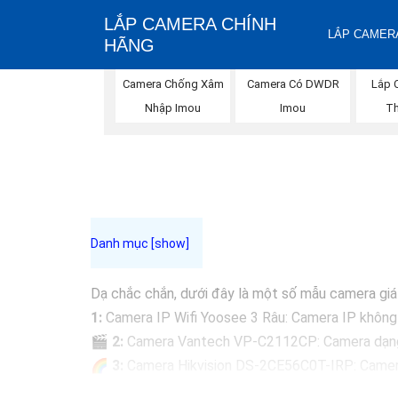
LẮP CAMERA CHÍNH
LẮP CAMERA
HÃNG
Camera Chống Xâm
Camera Có DWDR
Lắp 
Nhập Imou
Imou
Th
Dạ chắc chắn, dưới đây là một số mẫu camera giá r
1:
Camera IP Wifi Yoosee 3 Râu: Camera IP không dâ
🎬
2:
Camera Vantech VP-C2112CP: Camera dạng dom
🌈
3:
Camera Hikvision DS-2CE56C0T-IRP: Camera 
🔖
4:
Camera Dahua HAC-HDBW1200RP-Z: Camera d