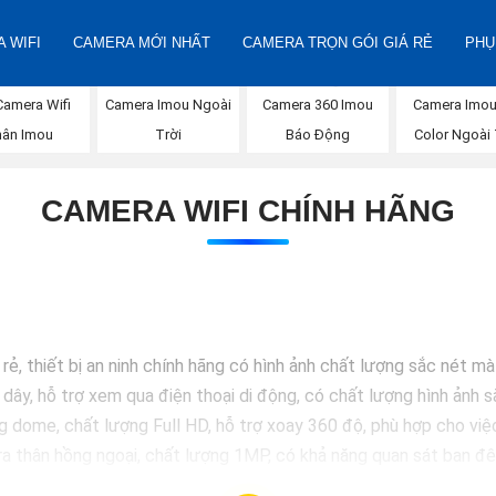
 WIFI
CAMERA MỚI NHẤT
CAMERA TRỌN GÓI GIÁ RẺ
PHỤ
Camera Imou Ngoài
Camera Imou 
Camera Wifi
Camera 360 Imou
Trời
Color Ngoài 
ân Imou
Báo Động
CAMERA WIFI CHÍNH HÃNG
ẻ, thiết bị an ninh chính hãng có hình ảnh chất lượng sắc nét m
y, hỗ trợ xem qua điện thoại di động, có chất lượng hình ảnh sắ
e, chất lượng Full HD, hỗ trợ xoay 360 độ, phù hợp cho việc l
thân hồng ngoại, chất lượng 1MP, có khả năng quan sát ban đêm
ome chất lượng 2MP, hỗ trợ các tính năng như chống ngược 