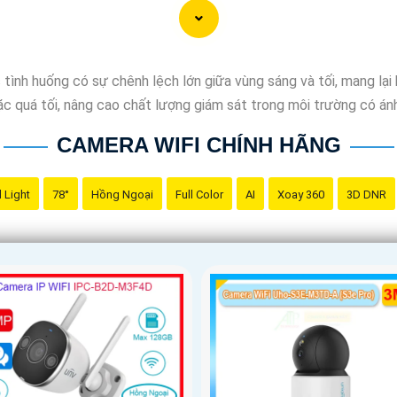
ồn gốc xuất xứ của sản phẩm trước khi mua nhé để
Hoàn toàn tin
h huống có sự chênh lệch lớn giữa vùng sáng và tối, mang lại hì
c quá tối, nâng cao chất lượng giám sát trong môi trường có án
CAMERA WIFI CHÍNH HÃNG
 Light
78°
Hồng Ngoại
Full Color
AI
Xoay 360
3D DNR