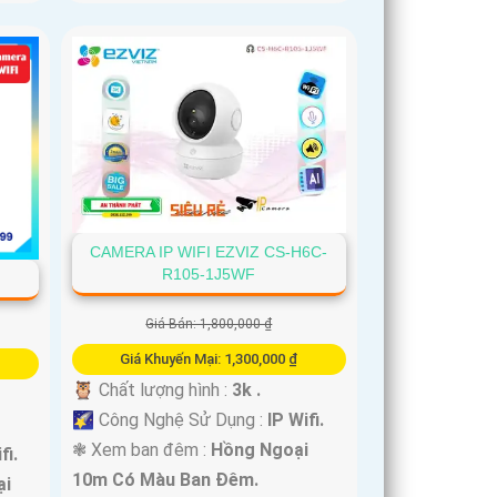
CAMERA IP WIFI EZVIZ CS-H6C-
R105-1J5WF
Giá Bán: 1,800,000 ₫
Giá Khuyến Mại: 1,300,000 ₫
🦉 Chất lượng hình :
3k .
🌠 Công Nghệ Sử Dụng :
IP Wifi.
❃ Xem ban đêm :
Hồng Ngoại
fi.
10m Có Màu Ban Ðêm.
ại