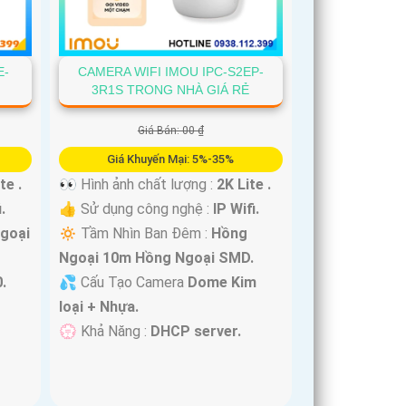
E-
CAMERA WIFI IMOU IPC-S2EP-
3R1S TRONG NHÀ GIÁ RẺ
Giá Bán: 00 ₫
Giá Khuyến Mại: 5%-35%
te .
👀 Hình ảnh chất lượng :
2K Lite .
.
👍 Sử dụng công nghệ :
IP Wifi.
goại
🔅 Tầm Nhìn Ban Đêm :
Hồng
Ngoại 10m Hồng Ngoại SMD.
.
💦 Cấu Tạo Camera
Dome Kim
loại + Nhựa.
️💮 Khả Năng :
DHCP server.