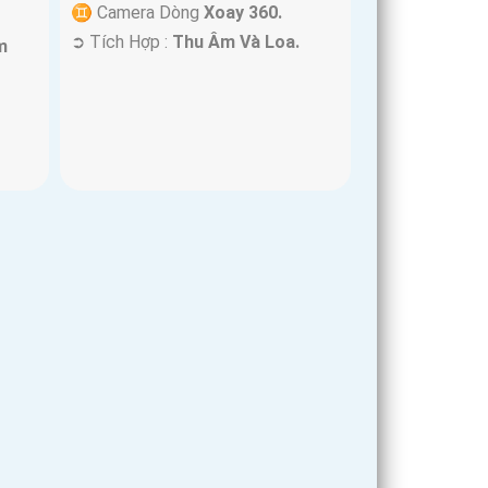
♊ Camera Dòng
Xoay 360.
️➲ Tích Hợp :
Thu Âm Và Loa.
m