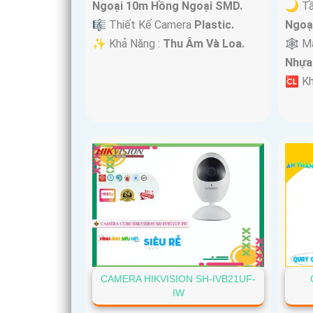
Ngoại 10m Hồng Ngoại SMD.
🌙 T
🎼️ Thiết Kế Camera
Plastic.
Ngoạ
️✨ Khả Năng :
Thu Âm Và Loa.
🕸️ 
Nhựa
️🆑 K
CAMERA HIKVISION SH-IVB21UF-
IW