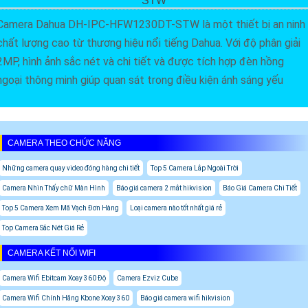
STW
Camera Dahua DH-IPC-HFW1230DT-STW là một thiết bị an ninh
chất lượng cao từ thương hiệu nổi tiếng Dahua. Với độ phân giải
2MP, hình ảnh sắc nét và chi tiết và được tích hợp đèn hồng
ngoại thông minh giúp quan sát trong điều kiện ánh sáng yếu
CAMERA THEO CHỨC NĂNG
Những camera quay video đóng hàng chi tiết
Top 5 Camera Lắp Ngoài Trời
Camera Nhìn Thấy chữ Màn Hình
Báo giá camera 2 mắt hikvision
Báo Giá Camera Chi Tiết
Top 5 Camera Xem Mã Vạch Đơn Hàng
Loại camera nào tốt nhất giá rẻ
Top Camera Sắc Nét Giá Rẻ
CAMERA KẾT NỐI WIFI
Camera Wifi Ebitcam Xoay 360 Độ
Camera Ezviz Cube
Camera Wifi Chính Hãng Kbone Xoay 360
Báo giá camera wifi hikvision