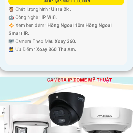
Giá Khuyến Mại: 1,100,000 ₫
🦉 Chất lượng hình :
Ultra 2k .
🤖️ Công Nghệ :
IP Wifi.
🔅 Xem ban đêm :
Hồng Ngoại 10m Hồng Ngoại
Smart IR.
🎼️ Camera Theo Mẫu
Xoay 360.
️👮 Ưu Điểm :
Xoay 360 Thu Âm.