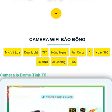
CAMERA WIFI BÁO ĐỘNG
Mic Và Loa
Dual Light
78°
Hồng Ngoại
Full Color
AI
Xoay 360
3D DNR
AI Coding
IP66
Camera Ip Dome Tinh Tế
'