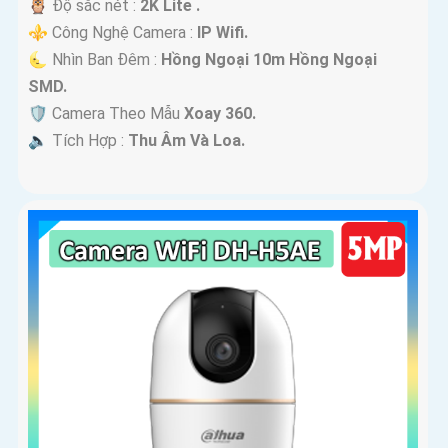
🦉 Độ sắc nét :
2K Lite .
⚜️ Công Nghệ Camera :
IP Wifi.
🌜 Nhìn Ban Đêm :
Hồng Ngoại 10m Hồng Ngoại
SMD.
🛡 Camera Theo Mẫu
Xoay 360.
️🔈 Tích Hợp :
Thu Âm Và Loa.