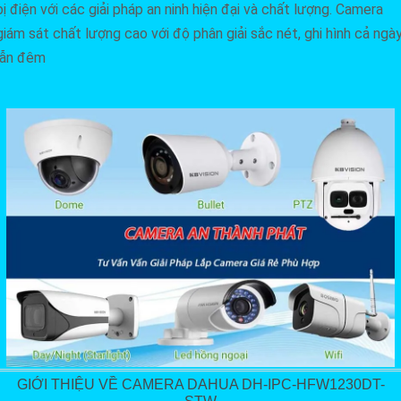
bị điện với các giải pháp an ninh hiện đại và chất lượng. Camera
giám sát chất lượng cao với độ phân giải sắc nét, ghi hình cả ngà
lẫn đêm
GIỚI THIỆU VỀ CAMERA DAHUA DH-IPC-HFW1230DT-