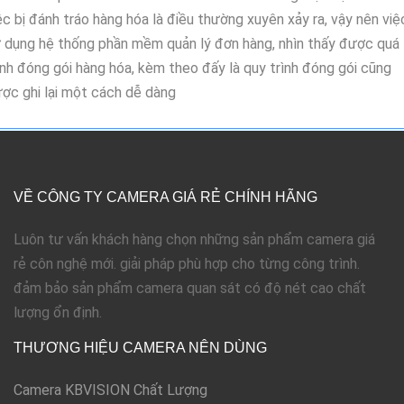
ệc bị đánh tráo hàng hóa là điều thường xuyên xảy ra, vậy nên việ
 dụng hệ thống phần mềm quản lý đơn hàng, nhìn thấy được quá
ình đóng gói hàng hóa, kèm theo đấy là quy trình đóng gói cũng
ợc ghi lại một cách dễ dàng
VỀ CÔNG TY CAMERA GIÁ RẺ CHÍNH HÃNG
Luôn tư vấn khách hàng chọn những sản phẩm camera giá
rẻ côn nghệ mới. giải pháp phù hợp cho từng công trình.
đảm bảo sản phẩm camera quan sát có độ nét cao chất
lượng ổn định.
THƯƠNG HIỆU CAMERA NÊN DÙNG
Camera KBVISION Chất Lượng