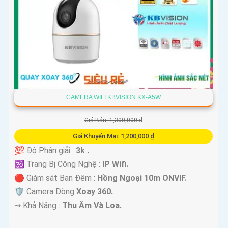
CAMERA WIFI KBVISION KX-A5W
Giá Bán: 1,300,000 ₫
Giá Khuyến Mại: 1,200,000 ₫
💯 Độ Phân giải :
3k .
🕉️ Trang Bị Công Nghệ :
IP Wifi.
🔴 Giám sát Ban Đêm :
Hồng Ngoại 10m ONVIF.
🛡 Camera Dòng
Xoay 360.
️⇝ Khả Năng :
Thu Âm Và Loa.