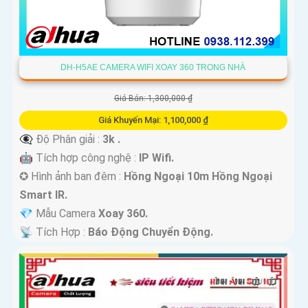
DH-H5AE CAMERA WIFI XOAY 360 TRONG NHÀ
Giá Bán: 1,300,000 ₫
Giá Khuyến Mại: 1,100,000 ₫
👁️‍🗨 Độ Phân giải :
3k .
🤖️ Tích hợp công nghệ :
IP Wifi.
✪ Hình ảnh ban đêm :
Hồng Ngoại 10m Hồng Ngoại
Smart IR.
💎 Mẫu Camera
Xoay 360.
️📡 Tích Hợp :
Báo Động Chuyển Động.