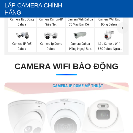
LẮP CAMERA CHÍNH
HÃNG
Camera Báo Động
Camera Dahua 4K
Camera Wifi Dahua
Camera Wifi Báo
Dahua
Siêu Nét
Có Màu Ban Đêm
Động Dahua
Lắp Camera Wifi
Camera IP PoE
Camera Ip Dome
Camera Dahua
360 Dahua Ngoài
Dahua
Dahua
Hồng Ngoại Ban
Trời
Đêm
CAMERA WIFI BÁO ĐỘNG