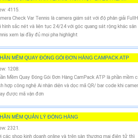
ew: 4115.
mera Check Var Tennis là camera giám sát với độ phân giải Full
i hình sắc nét và liên tục 24/24 với góc quang sát rộng khác sân
nnis xem lại đầy đủ mọi pha highlight
HẦN MỀM QUAY ĐÓNG GÓI ĐƠN HÀNG CAMPACK ATP
ew: 1208.
ần Mềm Quay Đóng Gói Đơn Hàng CamPack ATP là phần mềm c
ch hợp công nghệ Ai nhận diện và dọc mã QR/ bar code khi came
ay được mã vận đơn
HẦN MỀM QUẢN LÝ ĐÓNG HÀNG
ew: 2321.
i các shop kinh doanh online và trên sàn thương mại điện tử thì