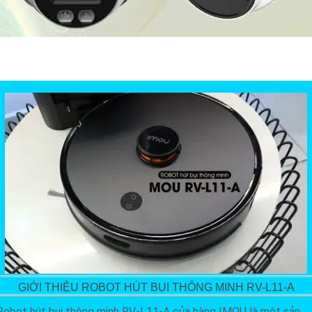
GIỚI THIỆU ROBOT HÚT BỤI THÔNG MINH RV-L11-A
Robot hút bụi thông minh RV-L11-A của hàng IMOU là một sản