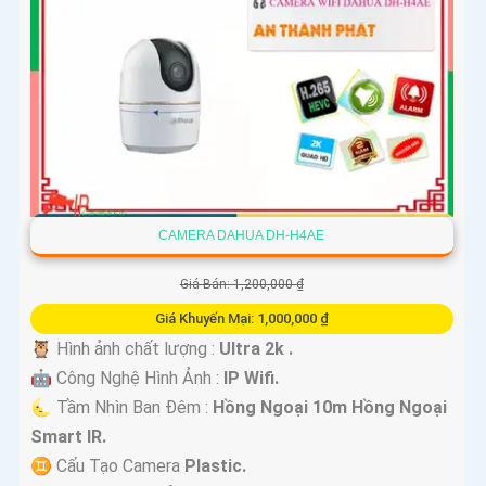
CAMERA DAHUA DH-H4AE
Giá Bán: 1,200,000 ₫
Giá Khuyến Mại: 1,000,000 ₫
🦉 Hình ảnh chất lượng :
Ultra 2k .
🤖️ Công Nghệ Hình Ảnh :
IP Wifi.
🌜 Tầm Nhìn Ban Đêm :
Hồng Ngoại 10m Hồng Ngoại
Smart IR.
♊ Cấu Tạo Camera
Plastic.