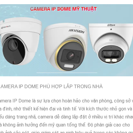
AMERA IP DOME PHÙ HỢP LẮP TRONG NHÀ
mera IP Dome là sự lựa chọn hoàn hảo cho văn phòng, công sở 
a đình, nhờ thiết kế hiện đại và tinh tế. Với kích thước nhỏ gọn và
ểu dáng trang nhã, camera dễ dàng lắp đặt ở nhiều vị trí khác nha
 không ảnh hưởng đến mỹ quan tổng thể. Độ phân giải cao cho
nh ảnh sắc nét, giúp giám sát an ninh hiệu quả trong các không gi