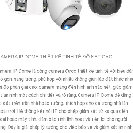
AMERA IP DOME THIẾT KẾ TINH TẾ ĐỘ NÉT CAO
mera IP Dome là dòng camera được thiết kế tinh tế với kiểu dá
ỏ gọn, sang trọng, phù hợp với nhiều không gian lắp đặt khác nha
i độ phân giải cao, camera mang đến hình ảnh sắc nét, giúp giám
t an ninh một cách chi tiết và rõ ràng. Camera IP Dome dễ dàng
p đặt trên trần nhà hoặc tường, thích hợp cho cả trong nhà lẫn
oài trời. Hệ thống kết nối IP cho phép giám sát từ xa qua điện
oại hoặc máy tính, đảm bảo tính linh hoạt và tiện lợi cho người
ng. Đây là giải pháp lý tưởng cho việc bảo vệ và giám sát an ninh