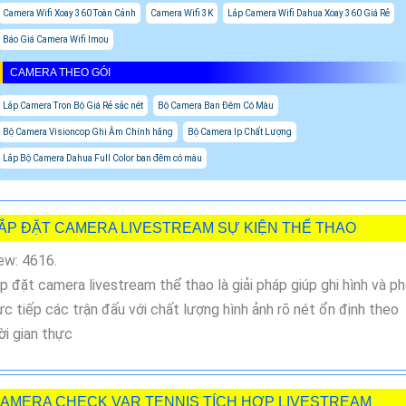
Camera Wifi Xoay 360 Toàn Cảnh
Camera Wifi 3K
Lắp Camera Wifi Dahua Xoay 360 Giá Rẻ
Báo Giá Camera Wifi Imou
CAMERA THEO GÓI
Lắp Camera Trọn Bộ Giá Rẻ sắc nét
Bộ Camera Ban Đêm Có Màu
Bộ Camera Visioncop Ghi Âm Chính hãng
Bộ Camera Ip Chất Lượng
Lắp Bộ Camera Dahua Full Color ban đêm có màu
ẮP ĐẶT CAMERA LIVESTREAM SỰ KIỆN THỂ THAO
ew: 4616.
p đặt camera livestream thể thao là giải pháp giúp ghi hình và p
ực tiếp các trận đấu với chất lượng hình ảnh rõ nét ổn định theo
ời gian thực
AMERA CHECK VAR TENNIS TÍCH HỢP LIVESTREAM