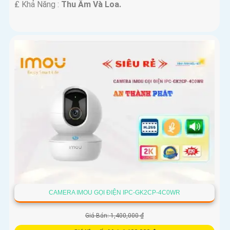
️₤ Khả Năng :
Thu Âm Và Loa.
CAMERA IMOU GỌI ĐIỆN IPC-GK2CP-4C0WR
Giá Bán: 1,400,000 ₫