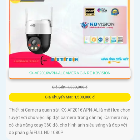
KX-AF2016WPN-ALCAMERA GIÁ RẺ KBVISION
Giá Bán: 1,800,000 ₫
Giá Khuyến Mại: 1,500,000 ₫
Thiết bị Camera quan sát KX-AF2016WPN-AL là một lựa chọn
tuyệt vời cho việc lắp đặt camera trong căn hộ. Camera này
có khả năng xoay 360 độ, cho hình ảnh siêu sáng và đẹp với
độ phân giải FULL HD 1080P