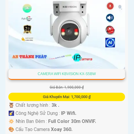
CAMERA WIFI KBVISION KX-S5BW
Giá Bán: 1,900,000 ₫
Giá Khuyến Mại: 1,700,000 ₫
🦉 Chất lượng hình :
3k .
🌠 Công Nghệ Sử Dụng :
IP Wifi.
🔅 Nhìn Ban Đêm :
Full Color 30m ONVIF.
🎨 Cấu Tạo Camera
Xoay 360.