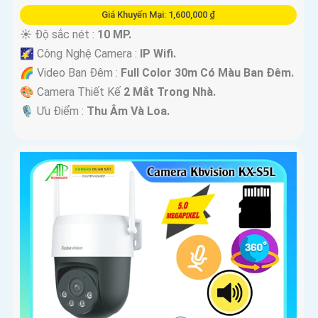
Giá Khuyến Mại: 1,600,000 ₫
☀️ Độ sắc nét :
10 MP.
🌠 Công Nghệ Camera :
IP Wifi.
🌈 Video Ban Đêm :
Full Color 30m Có Màu Ban Ðêm.
🎨 Camera Thiết Kế
2 Mắt Trong Nhà.
️🎙 Ưu Điểm :
Thu Âm Và Loa.