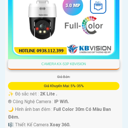
CAMERA KX-S3P KBVISION
Giá Bán:
Giá Khuyến Mại: 5%-35%
✨ Độ sắc nét :
2K Lite .
®️ Công Nghệ Camera :
IP Wifi.
🌙 Hình ảnh ban đêm :
Full Color 30m Có Màu Ban
Ðêm.
🎼️ Thiết Kế Camera
Xoay 360.