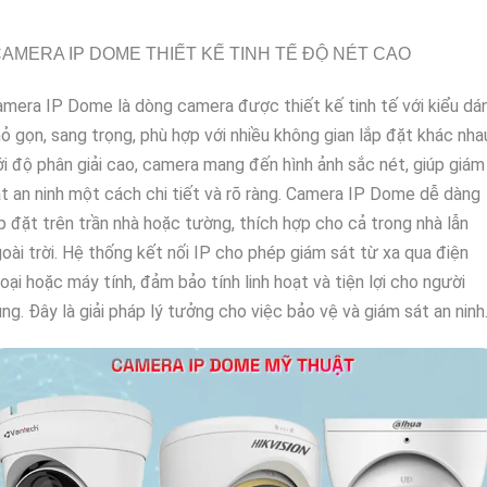
AMERA IP DOME THIẾT KẾ TINH TẾ ĐỘ NÉT CAO
mera IP Dome là dòng camera được thiết kế tinh tế với kiểu dá
ỏ gọn, sang trọng, phù hợp với nhiều không gian lắp đặt khác nha
i độ phân giải cao, camera mang đến hình ảnh sắc nét, giúp giám
t an ninh một cách chi tiết và rõ ràng. Camera IP Dome dễ dàng
p đặt trên trần nhà hoặc tường, thích hợp cho cả trong nhà lẫn
oài trời. Hệ thống kết nối IP cho phép giám sát từ xa qua điện
oại hoặc máy tính, đảm bảo tính linh hoạt và tiện lợi cho người
ng. Đây là giải pháp lý tưởng cho việc bảo vệ và giám sát an ninh