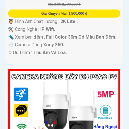
Giá Bán: 2,500,000 ₫
Giá Khuyến Mại: 1,500,000 ₫
🦉 Hình Ành Chất Lượng :
2K Lite .
⚒ Công Nghệ :
IP Wifi.
🔦 Xem ban đêm :
Full Color 30m Có Màu Ban Ðêm.
🌧️ Camera Dòng
Xoay 360.
️➲ Ưu Điểm :
Thu Âm Và Loa.