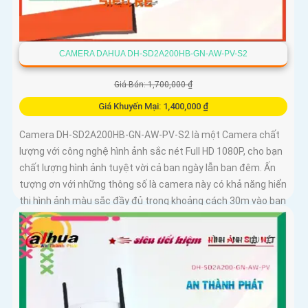
CAMERA DAHUA DH-SD2A200HB-GN-AW-PV-S2
Giá Bán: 1,700,000 ₫
Giá Khuyến Mại: 1,400,000 ₫
Camera DH-SD2A200HB-GN-AW-PV-S2 là một Camera chất
lượng với công nghệ hình ảnh sắc nét Full HD 1080P, cho bạn
chất lượng hình ảnh tuyệt vời cả ban ngày lẫn ban đêm. Ấn
tượng ơn với những thông số là camera này có khả năng hiển
thị hình ảnh màu sắc đầy đủ trong khoảng cách 30m vào ban
đêm