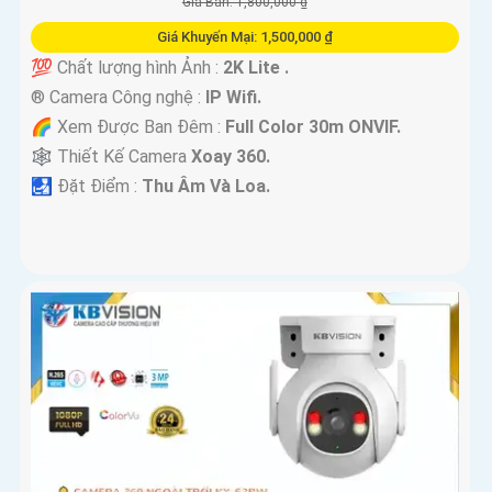
Giá Bán: 1,800,000 ₫
Giá Khuyến Mại: 1,500,000 ₫
💯 Chất lượng hình Ảnh :
2K Lite .
®️ Camera Công nghệ :
IP Wifi.
🌈 Xem Được Ban Đêm :
Full Color 30m ONVIF.
🕸️ Thiết Kế Camera
Xoay 360.
️🛃 Đặt Điểm :
Thu Âm Và Loa.