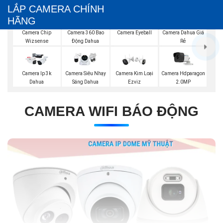
LẮP CAMERA CHÍNH
HÃNG
Camera Chip
Camera 360 Bao
Camera Eyeball
Camera Dahua Giá
Wizsense
Động Dahua
Rẻ
Camera Ip 3k
Camera Siêu Nhạy
Camera Kim Loại
Camera Hdparagon
Dahua
Sáng Dahua
Ezviz
2.0MP
CAMERA WIFI BÁO ĐỘNG