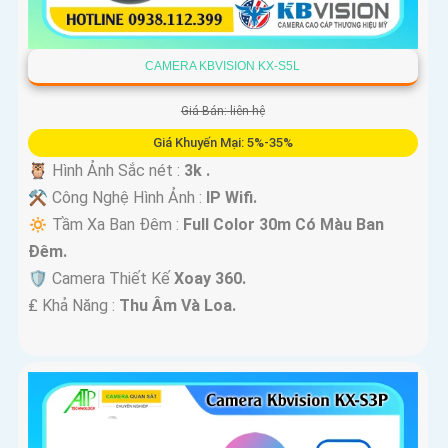
CAMERA KBVISION KX-S5L
Giá Bán: liên hệ
Giá Khuyến Mại: 5%-35%
🦉 Hình Ảnh Sắc nét :
3k .
⚒ Công Nghệ Hình Ảnh :
IP Wifi.
🔅 Tầm Xa Ban Đêm :
Full Color 30m Có Màu Ban
Ðêm.
🛡 Camera Thiết Kế
Xoay 360.
️₤ Khả Năng :
Thu Âm Và Loa.