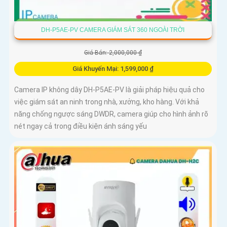
DH-P5AE-PV CAMERA GIÁM SÁT 360 NGOÀI TRỜI
Giá Bán: 2,000,000 ₫
Giá Khuyến Mại: 1,599,000 ₫
Camera IP không dây DH-P5AE-PV là giải pháp hiệu quả cho
việc giám sát an ninh trong nhà, xưởng, kho hàng. Với khả
năng chống ngược sáng DWDR, camera giúp cho hình ảnh rõ
nét ngay cả trong điều kiện ánh sáng yếu