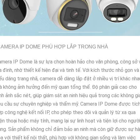
AMERA IP DOME PHÙ HỢP LẮP TRONG NHÀ
mera IP Dome là sự lựa chọn hoàn hảo cho văn phòng, công sở 
a đình, nhờ thiết kế hiện đại và tinh tế. Với kích thước nhỏ gọn và
ểu dáng trang nhã, camera dễ dàng lắp đặt ở nhiều vị trí khác nha
 không ảnh hưởng đến mỹ quan tổng thể. Độ phân giải cao cho
nh ảnh sắc nét, giúp giám sát an ninh hiệu quả trong các không gi
êu cầu sự chuyên nghiệp và thẩm mỹ. Camera IP Dome được tíc
p công nghệ kết nối IP, cho phép theo dõi và quản lý từ xa qua
ện thoại hoặc máy tính, mang lại sự linh hoạt và tiện lợi cho ngườ
ng. Sản phẩm không chỉ đảm bảo an ninh mà còn giữ được sự hà
a với thiết kế nội thất, phù hợp với không gian sống và làm việc