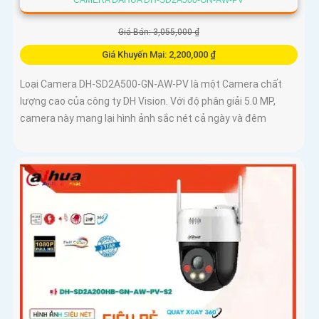
CAMERA DAHUA DH-SD2A500-GN-AW-PV
Giá Bán: 3,055,000 ₫
Giá Khuyến Mại: 2,200,000 ₫
Loại Camera DH-SD2A500-GN-AW-PV là một Camera chất
lượng cao của công ty DH Vision. Với độ phân giải 5.0 MP,
camera này mang lại hình ảnh sắc nét cả ngày và đêm