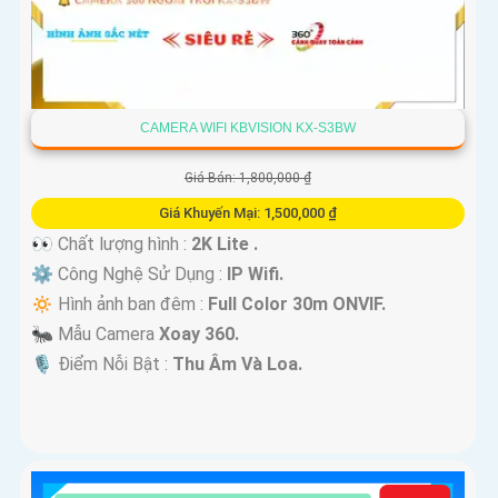
CAMERA WIFI KBVISION KX-S3BW
Giá Bán: 1,800,000 ₫
Giá Khuyến Mại: 1,500,000 ₫
👀 Chất lượng hình :
2K Lite .
⚙ Công Nghệ Sử Dụng :
IP Wifi.
🔅 Hình ảnh ban đêm :
Full Color 30m ONVIF.
🐜 Mẫu Camera
Xoay 360.
️🎙 Điểm Nỗi Bật :
Thu Âm Và Loa.