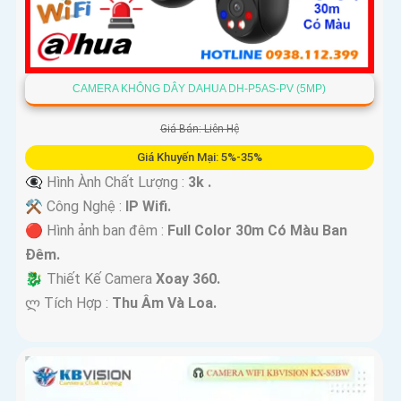
CAMERA KHÔNG DÂY DAHUA DH-P5AS-PV (5MP)
Giá Bán: Liên Hệ
Giá Khuyến Mại: 5%-35%
👁️‍🗨 Hình Ành Chất Lượng :
3k .
⚒ Công Nghệ :
IP Wifi.
🔴 Hình ảnh ban đêm :
Full Color 30m Có Màu Ban
Ðêm.
🐉️ Thiết Kế Camera
Xoay 360.
️ლ Tích Hợp :
Thu Âm Và Loa.