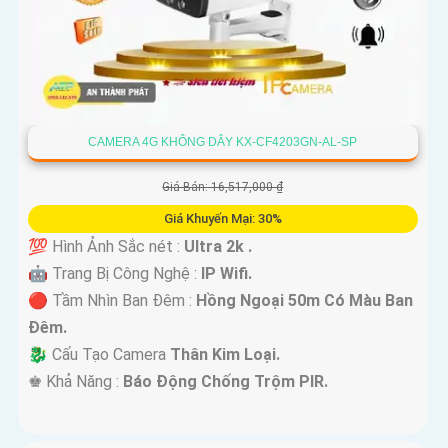
CAMERA 4G KHÔNG DÂY KX-CF4203GN-AL-SP
Giá Bán: 16,517,000 ₫
Giá Khuyến Mại: 30%
💯 Hình Ảnh Sắc nét :
Ultra 2k .
🤖️ Trang Bị Công Nghệ :
IP Wifi.
🔴 Tầm Nhìn Ban Đêm :
Hồng Ngoại 50m Có Màu Ban
Đêm.
🐉️ Cấu Tạo Camera
Thân Kim Loại.
️♚ Khả Năng :
Báo Động Chống Trộm PIR.