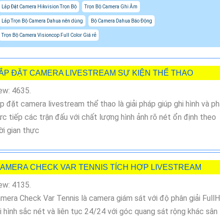
Lắp Đặt Camera Hikvision Trọn Bộ
Trọn Bộ Camera Ghi Âm
Lắp Trọn Bộ Camera Dahua nên dùng
Bộ Camera Dahua Báo Động
Trọn Bộ Camera Visioncop Full Color Giá rẻ
ẮP ĐẶT CAMERA LIVESTREAM SỰ KIỆN THỂ THAO
ew: 4635.
p đặt camera livestream thể thao là giải pháp giúp ghi hình và p
ực tiếp các trận đấu với chất lượng hình ảnh rõ nét ổn định theo
ời gian thực
AMERA CHECK VAR TENNIS TÍCH HỢP LIVESTREAM
ew: 4135.
mera Check Var Tennis là camera giám sát với độ phân giải Full
i hình sắc nét và liên tục 24/24 với góc quang sát rộng khác sân