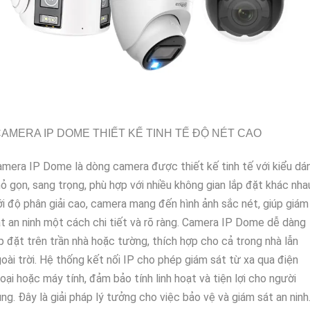
AMERA IP DOME THIẾT KẾ TINH TẾ ĐỘ NÉT CAO
mera IP Dome là dòng camera được thiết kế tinh tế với kiểu dá
ỏ gọn, sang trọng, phù hợp với nhiều không gian lắp đặt khác nha
i độ phân giải cao, camera mang đến hình ảnh sắc nét, giúp giám
t an ninh một cách chi tiết và rõ ràng. Camera IP Dome dễ dàng
p đặt trên trần nhà hoặc tường, thích hợp cho cả trong nhà lẫn
oài trời. Hệ thống kết nối IP cho phép giám sát từ xa qua điện
oại hoặc máy tính, đảm bảo tính linh hoạt và tiện lợi cho người
ng. Đây là giải pháp lý tưởng cho việc bảo vệ và giám sát an ninh