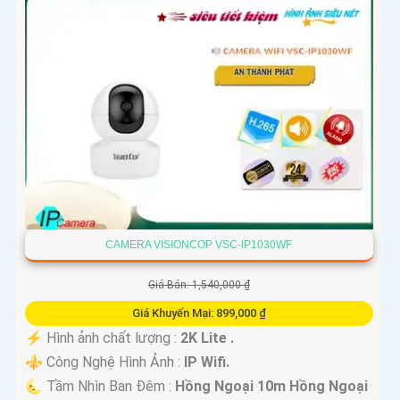
CAMERA VISIONCOP VSC-IP1030WF
Giá Bán: 1,540,000 ₫
Giá Khuyến Mại: 899,000 ₫
️⚡ Hình ảnh chất lượng :
2K Lite .
⚜️ Công Nghệ Hình Ảnh :
IP Wifi.
🌜 Tầm Nhìn Ban Đêm :
Hồng Ngoại 10m Hồng Ngoại