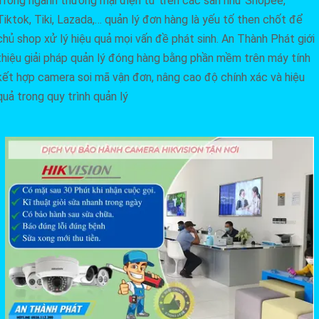
Trong ngành thương mại điện tử trên các sàn như Shopee,
Tiktok, Tiki, Lazada,… quản lý đơn hàng là yếu tố then chốt để
chủ shop xử lý hiệu quả mọi vấn đề phát sinh. An Thành Phát giới
thiệu giải pháp quản lý đóng hàng bằng phần mềm trên máy tính
kết hợp camera soi mã vận đơn, nâng cao độ chính xác và hiệu
quả trong quy trình quản lý