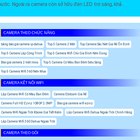
nước. Ngoài ra camera còn sở hữu đèn LED trợ sáng, khả...
CAMERA THEO CHỨC NĂNG
bảng báo giá camera ip dahua
Top 5 Camera 2 Mắt
Top Camera Sắc Nét Giá Rẻ Ổn Định
Top 5 Camera Lắp Công Trình
Top 5 Camera Wifi Cho Gia Đình Nên Dùng
Báo giá camera 2 mắt imou
Top 5 Camera Có Màu Ban Đêm Siêu Sáng
Top 5 Camera Wifi 360 Nên Mua
CAMERA KẾT NỐI WIFI
Lắp Camera Wifi Có Màu Ban Đêm
Camera Ebitcam Giá Rẻ
Camera Full HD Ezviz 1080P 2.0MP
Báo giá camera wifi ezviz
Camera Wifi Ngoài Trời Kbone Giá Tiết Kiệm
Lắp Camera Wifi Dahua Ngoài Trời Chính Hãng
Lắp Camera Wifi 360 Dahua Ngoài Trời
CAMERA THEO GÓI