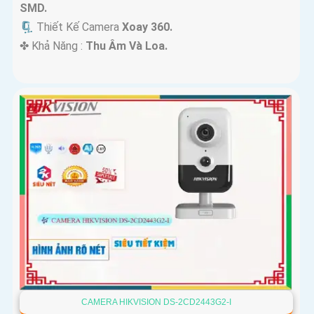
SMD.
🗜️ Thiết Kế Camera
Xoay 360.
️✤ Khả Năng :
Thu Âm Và Loa.
CAMERA HIKVISION DS-2CD2443G2-I