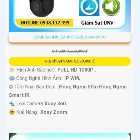
CAMERA UNIVIEW IPC6312LR-AX4W-VG
Giá Bán: 7,800,000 ₫
Giá Khuyến Mại: 5,070,000 ₫
🔅 Hình Ảnh Sắc nét :
FULL HD 1080P .
⚙ Công Nghệ Hình Ảnh :
IP Wifi.
❂ Tầm Nhìn Ban Đêm :
Hồng Ngoại 50m Hồng Ngoại
Smart IR.
🔩 Loại Camera
Xoay 360.
️☣️ Khả Năng :
Xoay Zoom.