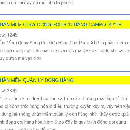
nnis xem lại đầy đủ mọi pha highlight
HẦN MỀM QUAY ĐÓNG GÓI ĐƠN HÀNG CAMPACK ATP
ew: 1245.
ần Mềm Quay Đóng Gói Đơn Hàng CamPack ATP là phần mềm c
ch hợp công nghệ Ai nhận diện và dọc mã QR/ bar code khi came
ay được mã vận đơn
HẦN MỀM QUẢN LÝ ĐÓNG HÀNG
ew: 2349.
i các shop kinh doanh online và trên sàn thương mại điện tử thì
ệc bị đánh tráo hàng hóa là điều thường xuyên xảy ra, vậy nên việ
 dụng hệ thống phần mềm quản lý đơn hàng, nhìn thấy được quá
ình đóng gói hàng hóa, kèm theo đấy là quy trình đóng gói cũng
ợc ghi lại một cách dễ dàng