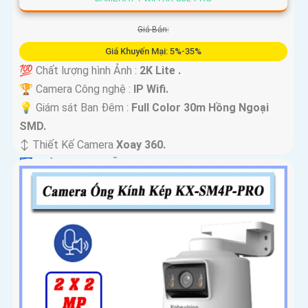
Giá Bán:
Giá Khuyến Mại: 5%-35%
💯 Chất lượng hình Ảnh :
2K Lite .
🏆 Camera Công nghệ :
IP Wifi.
💡 Giám sát Ban Đêm :
Full Color 30m Hồng Ngoại
SMD.
↕️ Thiết Kế Camera
Xoay 360.
️🛃 Khả Năng :
Thu Âm.