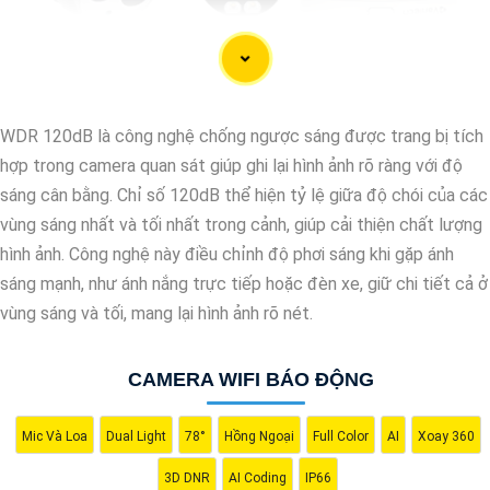
WDR 120dB là công nghệ chống ngược sáng được trang bị tích
hợp trong camera quan sát giúp ghi lại hình ảnh rõ ràng với độ
sáng cân bằng. Chỉ số 120dB thể hiện tỷ lệ giữa độ chói của các
vùng sáng nhất và tối nhất trong cảnh, giúp cải thiện chất lượng
hình ảnh. Công nghệ này điều chỉnh độ phơi sáng khi gặp ánh
sáng mạnh, như ánh nắng trực tiếp hoặc đèn xe, giữ chi tiết cả ở
vùng sáng và tối, mang lại hình ảnh rõ nét.
'
CAMERA WIFI BÁO ĐỘNG
Mic Và Loa
Dual Light
78°
Hồng Ngoại
Full Color
AI
Xoay 360
3D DNR
AI Coding
IP66