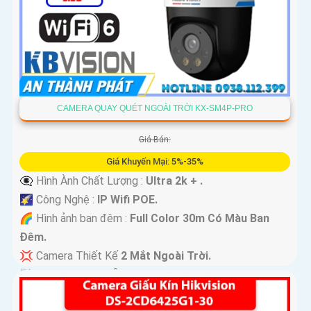
CAMERA QUAY QUÉT NGOÀI TRỜI KX-SM4P-PRO
Giá Bán:
Giá Khuyến Mại: 5%-35%
👁️‍🗨 Hình Ành Chất Lượng :
Ultra 2k + .
🌠 Công Nghệ :
IP Wifi POE.
🌈 Hình ảnh ban đêm :
Full Color 30m Có Màu Ban
Ðêm.
💢 Camera Thiết Kế
2 Mắt Ngoài Trời.
️📡 Tích Hợp :
Thu Âm Và Loa.