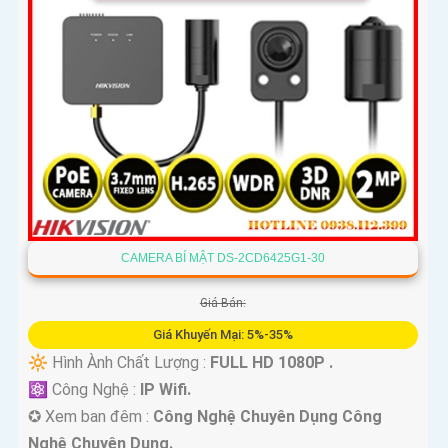
CAMERA BÍ MẬT DS-2CD6425G1-30
Giá Bán:
Giá Khuyến Mại: 5%-35%
🔆 Hình Ành Chất Lượng :
FULL HD 1080P .
⚛️ Công Nghệ :
IP Wifi.
✪ Xem ban đêm :
Công Nghệ Chuyên Dụng Công
Nghệ Chuyên Dụng.