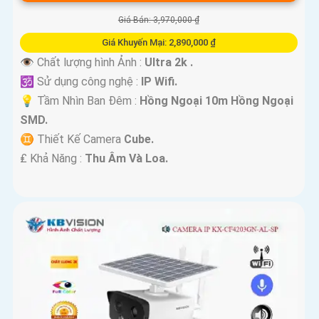
Giá Bán: 3,970,000 ₫
Giá Khuyến Mại: 2,890,000 ₫
👁 Chất lượng hình Ảnh :
Ultra 2k .
🕉️ Sử dụng công nghệ :
IP Wifi.
💡 Tầm Nhìn Ban Đêm :
Hồng Ngoại 10m Hồng Ngoại
SMD.
♊ Thiết Kế Camera
Cube.
️₤ Khả Năng :
Thu Âm Và Loa.