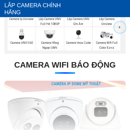
LẮP CAMERA CHÍNH
HÃNG
Lắp Camera UNV
Lắp Camera UNV
Camera Ip Uniview
Lắp Camera
Full Hd 1080P
Ghi Âm
Uniview
Camera UNV 360
Camera Imou Cube
Camera Hồng
Camera Wifi Full
Ngoại UMV
Color Ezviz
CAMERA WIFI BÁO ĐỘNG