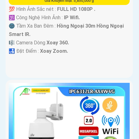
Giá Khuyến Mại: 5,850,000 ₫
💯 Hình Ảnh Sắc nét :
FULL HD 1080P .
🕉️ Công Nghệ Hình Ảnh :
IP Wifi.
🌚 Tầm Xa Ban Đêm :
Hồng Ngoại 30m Hồng Ngoại
Smart IR.
🎼️ Camera Dòng
Xoay 360.
️🛃 Đặt Điểm :
Xoay Zoom.