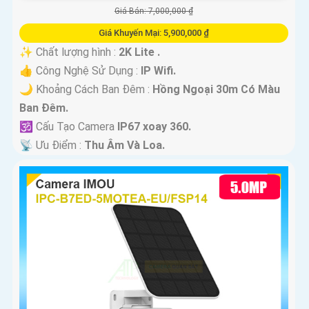
Giá Bán: 7,000,000 ₫
Giá Khuyến Mại: 5,900,000 ₫
✨ Chất lượng hình :
2K Lite .
👍 Công Nghệ Sử Dụng :
IP Wifi.
🌙 Khoảng Cách Ban Đêm :
Hồng Ngoại 30m Có Màu
Ban Ðêm.
🕉️ Cấu Tạo Camera
IP67 xoay 360.
️📡 Ưu Điểm :
Thu Âm Và Loa.