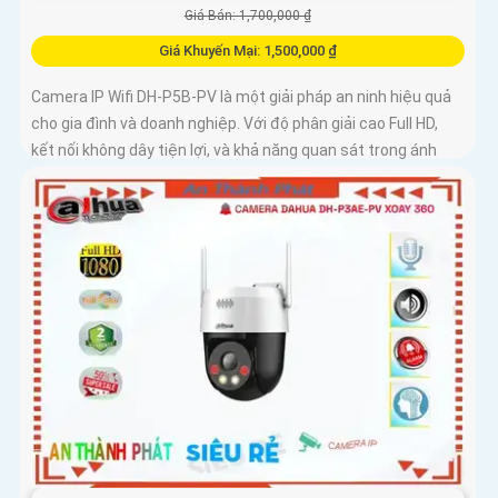
Giá Bán: 1,700,000 ₫
Giá Khuyến Mại: 1,500,000 ₫
Camera IP Wifi DH-P5B-PV là một giải pháp an ninh hiệu quả
cho gia đình và doanh nghiệp. Với độ phân giải cao Full HD,
kết nối không dây tiện lợi, và khả năng quan sát trong ánh
sáng yếu, camera giúp bạn theo dõi mọi góc cạnh một cách
rõ ràng