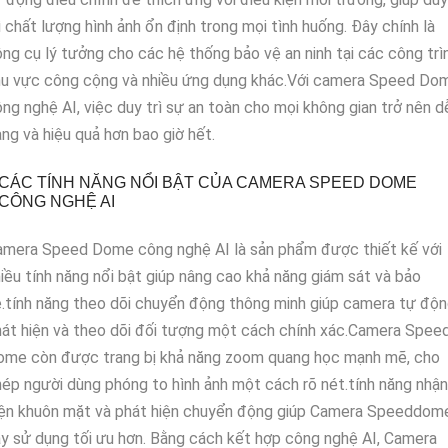
ì chất lượng hình ảnh ổn định trong mọi tình huống. Đây chính là
ng cụ lý tưởng cho các hệ thống bảo vệ an ninh tại các công trìn
hu vực công cộng và nhiều ứng dụng khác.Với camera Speed Do
ng nghệ AI, việc duy trì sự an toàn cho mọi không gian trở nên d
ng và hiệu quả hơn bao giờ hết.
CÁC TÍNH NĂNG NỔI BẬT CỦA CAMERA SPEED DOME
CÔNG NGHỆ AI
amera Speed Dome công nghệ AI là sản phẩm được thiết kế với
iều tính năng nổi bật giúp nâng cao khả năng giám sát và bảo
.tính năng theo dõi chuyển động thông minh giúp camera tự độ
át hiện và theo dõi đối tượng một cách chính xác.Camera Spee
ome còn được trang bị khả năng zoom quang học mạnh mẽ, cho
ép người dùng phóng to hình ảnh một cách rõ nét.tính năng nhận
iện khuôn mặt và phát hiện chuyển động giúp Camera Speeddom
y sử dụng tối ưu hơn. Bằng cách kết hợp công nghệ AI, Camera