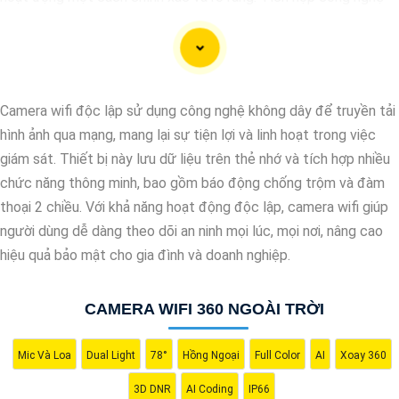
AI, camera này có khả năng nhận diện và phân biệt đối tượng,
giúp tăng cường hiệu quả giám sát và bảo vệ.
Hãy chọn Camera Speed Dome Công Nghệ AI để
nâng cao an
toàn
an toàn cho gia đình, doanh nghiệp của bạn và hãy đầu tư
Camera wifi độc lập sử dụng công nghệ không dây để truyền tải
vào một giải pháp an ninh đáng tin cậy.
hình ảnh qua mạng, mang lại sự tiện lợi và linh hoạt trong việc
giám sát. Thiết bị này lưu dữ liệu trên thẻ nhớ và tích hợp nhiều
chức năng thông minh, bao gồm báo động chống trộm và đàm
thoại 2 chiều. Với khả năng hoạt động độc lập, camera wifi giúp
người dùng dễ dàng theo dõi an ninh mọi lúc, mọi nơi, nâng cao
hiệu quả bảo mật cho gia đình và doanh nghiệp.
CAMERA WIFI 360 NGOÀI TRỜI
Mic Và Loa
Dual Light
78°
Hồng Ngoại
Full Color
AI
Xoay 360
'
3D DNR
AI Coding
IP66