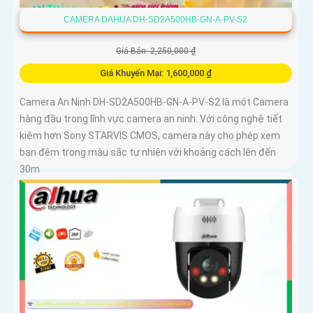
CAMERA DAHUA DH-SD2A500HB-GN-A-PV-S2
Giá Bán: 2,250,000 ₫
Giá Khuyến Mại: 1,600,000 ₫
Camera An Ninh DH-SD2A500HB-GN-A-PV-S2 là một Camera
hàng đầu trong lĩnh vực camera an ninh. Với công nghệ tiết
kiệm hơn Sony STARVIS CMOS, camera này cho phép xem
ban đêm trong màu sắc tự nhiên với khoảng cách lên đến
30m