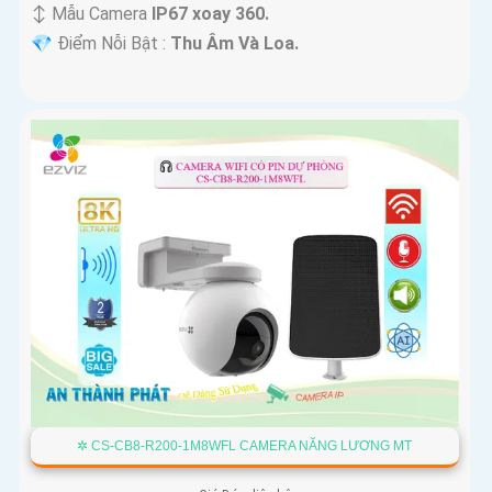
↕️ Mẫu Camera
IP67 xoay 360.
️💎 Điểm Nỗi Bật :
Thu Âm Và Loa.
✲ CS-CB8-R200-1M8WFL CAMERA NĂNG LƯƠNG MT