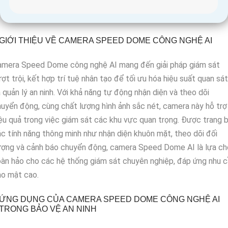
GIỚI THIỆU VỀ CAMERA SPEED DOME CÔNG NGHỆ AI
amera Speed Dome công nghệ AI mang đến giải pháp giám sát
ợt trội, kết hợp trí tuệ nhân tạo để tối ưu hóa hiệu suất quan sát
 quản lý an ninh. Với khả năng tự động nhận diện và theo dõi
uyển động, cùng chất lượng hình ảnh sắc nét, camera này hỗ trợ
ệu quả trong việc giám sát các khu vực quan trọng. Được trang b
c tính năng thông minh như nhận diện khuôn mặt, theo dõi đối
ượng và cảnh báo chuyển động, camera Speed Dome AI là lựa ch
àn hảo cho các hệ thống giám sát chuyên nghiệp, đáp ứng nhu 
ảo mật cao.
ỨNG DỤNG CỦA CAMERA SPEED DOME CÔNG NGHỆ AI
TRONG BẢO VỆ AN NINH