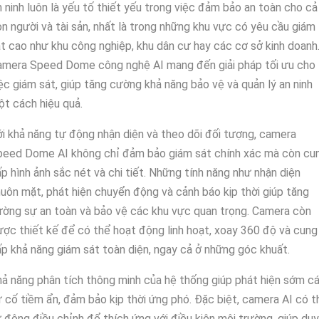
 ninh luôn là yếu tố thiết yếu trong việc đảm bảo an toàn cho cả
n người và tài sản, nhất là trong những khu vực có yêu cầu giám
t cao như khu công nghiệp, khu dân cư hay các cơ sở kinh doanh
amera Speed Dome công nghệ AI mang đến giải pháp tối ưu cho
ệc giám sát, giúp tăng cường khả năng bảo vệ và quản lý an ninh
t cách hiệu quả.
i khả năng tự động nhận diện và theo dõi đối tượng, camera
peed Dome AI không chỉ đảm bảo giám sát chính xác mà còn cu
p hình ảnh sắc nét và chi tiết. Những tính năng như nhận diện
uôn mặt, phát hiện chuyển động và cảnh báo kịp thời giúp tăng
ờng sự an toàn và bảo vệ các khu vực quan trọng. Camera còn
ợc thiết kế để có thể hoạt động linh hoạt, xoay 360 độ và cung
p khả năng giám sát toàn diện, ngay cả ở những góc khuất.
ả năng phân tích thông minh của hệ thống giúp phát hiện sớm c
 cố tiềm ẩn, đảm bảo kịp thời ứng phó. Đặc biệt, camera AI có t
 động điều chỉnh để thích ứng với điều kiện môi trường, giúp duy