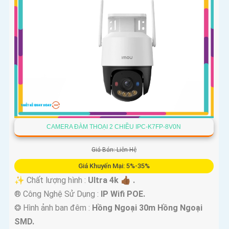
CAMERA ĐÀM THOẠI 2 CHIỀU IPC-K7FP-8V0N
Giá Bán: Liên Hệ
Giá Khuyến Mại: 5%-35%
✨ Chất lượng hình :
Ultra 4k 👍🏾 .
®️ Công Nghệ Sử Dụng :
IP Wifi POE.
❂ Hình ảnh ban đêm :
Hồng Ngoại 30m Hồng Ngoại
SMD.