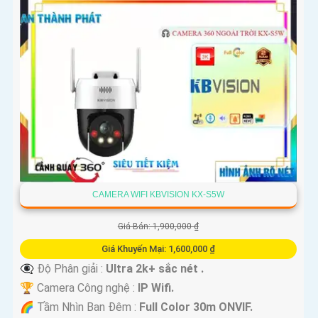
CAMERA WIFI KBVISION KX-S5W
Giá Bán: 1,900,000 ₫
Giá Khuyến Mại: 1,600,000 ₫
👁️‍🗨 Độ Phân giải :
Ultra 2k+ sắc nét .
🏆 Camera Công nghệ :
IP Wifi.
🌈 Tầm Nhìn Ban Đêm :
Full Color 30m ONVIF.