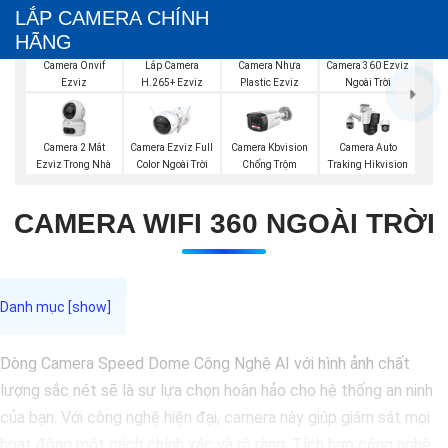
LẮP CAMERA CHÍNH
HÃNG
Camera 360 Ezviz
Camera Onvif
Lắp Camera
Camera Nhựa
Ngoài Trời
Ezviz
H.265+ Ezviz
Plastic Ezviz
Camera 2 Mắt
Camera Ezviz Full
Camera Kbvision
Camera Auto
Ezviz Trong Nhà
Color Ngoài Trời
Chống Trộm
Traking Hikvision
CAMERA WIFI 360 NGOÀI TRỜI
Dòng Camera Speed Dome Công Nghệ AI với hình ảnh chất
lượng sắc nét sẽ là sự lựa chọn hoàn hảo cho hệ thống an ninh
của bạn. Với công nghệ hiện đại, camera này giúp giám sát mọi
hoạt động một cách chính xác và rõ ràng. Tích hợp công nghệ