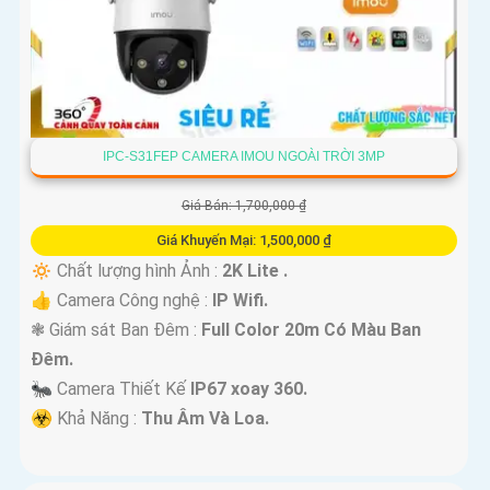
IPC-S31FEP CAMERA IMOU NGOÀI TRỜI 3MP
Giá Bán: 1,700,000 ₫
Giá Khuyến Mại: 1,500,000 ₫
🔅 Chất lượng hình Ảnh :
2K Lite .
👍 Camera Công nghệ :
IP Wifi.
❃ Giám sát Ban Đêm :
Full Color 20m Có Màu Ban
Ðêm.
🐜 Camera Thiết Kế
IP67 xoay 360.
️☣️ Khả Năng :
Thu Âm Và Loa.