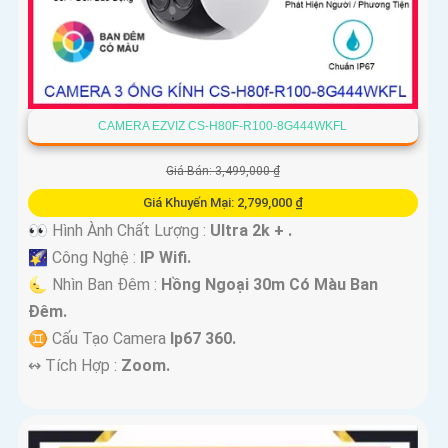
CAMERA EZVIZ CS-H80F-R100-8G444WKFL
Giá Bán: 3,499,000 ₫
Giá Khuyến Mại: 2,799,000 ₫
👀 Hình Ành Chất Lượng :
Ultra 2k + .
🌠 Công Nghệ :
IP Wifi.
🌜 Nhìn Ban Đêm :
Hồng Ngoại 30m Có Màu Ban
Ðêm.
♊ Cấu Tạo Camera
Ip67 360.
️↭ Tích Hợp :
Zoom.