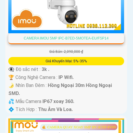
CAMERA IMOU 5MP IPC-B7ED-5MOTEA-EU/FSP14
Giá Bán: 2,090,000 ₫
Giá Khuyến Mại: 5%-35%
👁️‍🗨 Độ sắc nét :
3k .
🏆 Công Nghệ Camera :
IP Wifi.
🌛 Nhìn Ban Đêm :
Hồng Ngoại 30m Hồng Ngoại
SMD.
💦 Mẫu Camera
IP67 xoay 360.
️💠 Tích Hợp :
Thu Âm Và Loa.