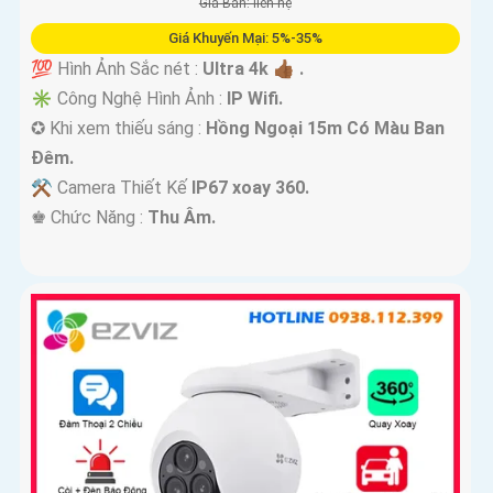
Giá Bán: liên hệ
Giá Khuyến Mại: 5%-35%
💯 Hình Ảnh Sắc nét :
Ultra 4k 👍🏾 .
✳️ Công Nghệ Hình Ảnh :
IP Wifi.
✪ Khi xem thiếu sáng :
Hồng Ngoại 15m Có Màu Ban
Ðêm.
⚒ Camera Thiết Kế
IP67 xoay 360.
️♚ Chức Năng :
Thu Âm.