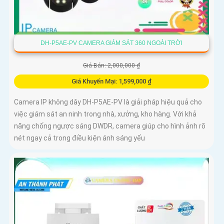
DH-P5AE-PV CAMERA GIÁM SÁT 360 NGOÀI TRỜI
Giá Bán: 2,000,000 ₫
Giá Khuyến Mại: 1,599,000 ₫
Camera IP không dây DH-P5AE-PV là giải pháp hiệu quả cho
việc giám sát an ninh trong nhà, xưởng, kho hàng. Với khả
năng chống ngược sáng DWDR, camera giúp cho hình ảnh rõ
nét ngay cả trong điều kiện ánh sáng yếu