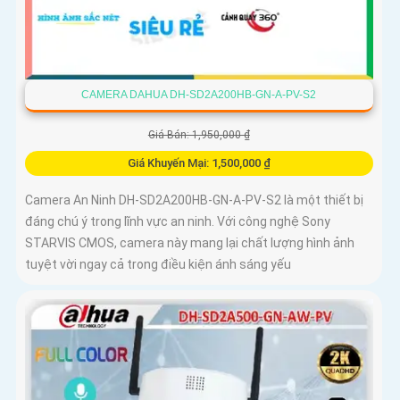
CAMERA DAHUA DH-SD2A200HB-GN-A-PV-S2
Giá Bán: 1,950,000 ₫
Giá Khuyến Mại: 1,500,000 ₫
Camera An Ninh DH-SD2A200HB-GN-A-PV-S2 là một thiết bị
đáng chú ý trong lĩnh vực an ninh. Với công nghệ Sony
STARVIS CMOS, camera này mang lại chất lượng hình ảnh
tuyệt vời ngay cả trong điều kiện ánh sáng yếu