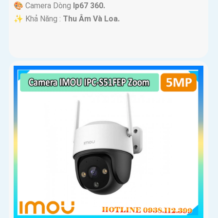
🎨 Camera Dòng
Ip67 360.
️✨ Khả Năng :
Thu Âm Và Loa.