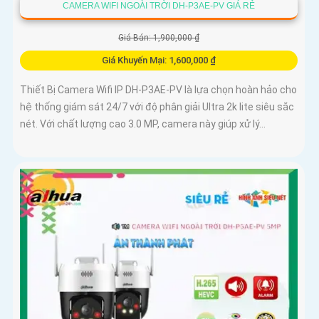
CAMERA WIFI NGOÀI TRỜI DH-P3AE-PV GIÁ RẺ
Giá Bán: 1,900,000 ₫
Giá Khuyến Mại: 1,600,000 ₫
Thiết Bị Camera Wifi IP DH-P3AE-PV là lựa chọn hoàn hảo cho
hệ thống giám sát 24/7 với độ phân giải Ultra 2k lite siêu sắc
nét. Với chất lượng cao 3.0 MP, camera này giúp xử lý...