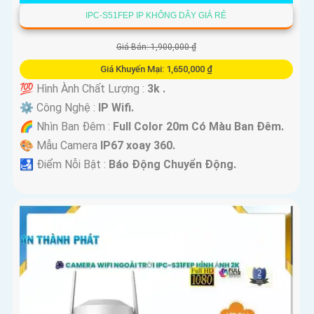
IPC-S51FEP IP KHÔNG DÂY GIÁ RẺ
Giá Bán: 1,900,000 ₫
Giá Khuyến Mại: 1,650,000 ₫
💯 Hình Ành Chất Lượng :
3k .
⚙ Công Nghệ :
IP Wifi.
🌈 Nhìn Ban Đêm :
Full Color 20m Có Màu Ban Ðêm.
🎨 Mẫu Camera
IP67 xoay 360.
️🛃 Điểm Nỗi Bật :
Báo Động Chuyển Động.