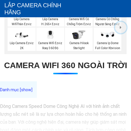
LẮP CAMERA CHÍNH
HÃNG
Lắp Camera
Lắp Camera
Camera Wifi Có
Camera Có Chống
WifiThân Ezviz
H.265+ Ezviz
Chống Trộm Ezviz
Ngược Sáng Ezviz
Camera Wifi Ezviz
Lắp Camera Ezviz
Camera Hilook
Camera Ip Dome
Xoay 360 Độ
2K
Starlight
Full Color Kbvision
CAMERA WIFI 360 NGOÀI TRỜI
Dòng Camera Speed Dome Công Nghệ AI với hình ảnh chất
lượng sắc nét sẽ là sự lựa chọn hoàn hảo cho hệ thống an ninh
của bạn. Với công nghệ hiện đại, camera này giúp giám sát mọi
hoạt động một cách chính xác và rõ ràng. Tích hợp công nghệ