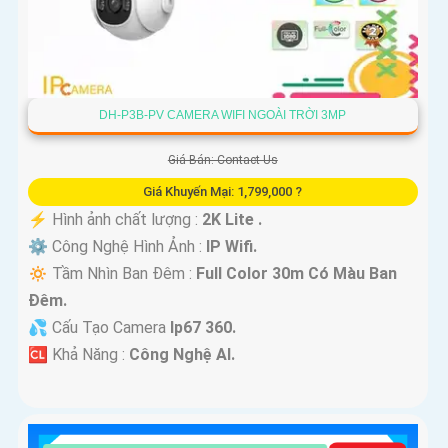
DH-P3B-PV CAMERA WIFI NGOÀI TRỜI 3MP
Giá Bán: Contact Us
Giá Khuyến Mại: 1,799,000 ?
️⚡ Hình ảnh chất lượng :
2K Lite .
⚙ Công Nghệ Hình Ảnh :
IP Wifi.
🔅 Tầm Nhìn Ban Đêm :
Full Color 30m Có Màu Ban
Ðêm.
💦 Cấu Tạo Camera
Ip67 360.
️🆑 Khả Năng :
Công Nghệ AI.