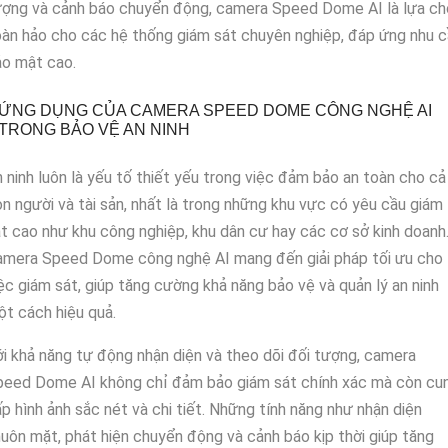
ượng và cảnh báo chuyển động, camera Speed Dome AI là lựa ch
àn hảo cho các hệ thống giám sát chuyên nghiệp, đáp ứng nhu 
ảo mật cao.
ỨNG DỤNG CỦA CAMERA SPEED DOME CÔNG NGHỆ AI
TRONG BẢO VỆ AN NINH
 ninh luôn là yếu tố thiết yếu trong việc đảm bảo an toàn cho cả
n người và tài sản, nhất là trong những khu vực có yêu cầu giám
t cao như khu công nghiệp, khu dân cư hay các cơ sở kinh doanh
amera Speed Dome công nghệ AI mang đến giải pháp tối ưu cho
ệc giám sát, giúp tăng cường khả năng bảo vệ và quản lý an ninh
t cách hiệu quả.
i khả năng tự động nhận diện và theo dõi đối tượng, camera
peed Dome AI không chỉ đảm bảo giám sát chính xác mà còn cu
p hình ảnh sắc nét và chi tiết. Những tính năng như nhận diện
uôn mặt, phát hiện chuyển động và cảnh báo kịp thời giúp tăng