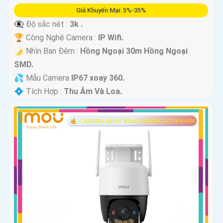
Giá Khuyến Mại: 5%-35%
👁️‍🗨 Độ sắc nét :
3k .
🏆 Công Nghệ Camera :
IP Wifi.
🌛 Nhìn Ban Đêm :
Hồng Ngoại 30m Hồng Ngoại
SMD.
💦 Mẫu Camera
IP67 xoay 360.
️💠 Tích Hợp :
Thu Âm Và Loa.