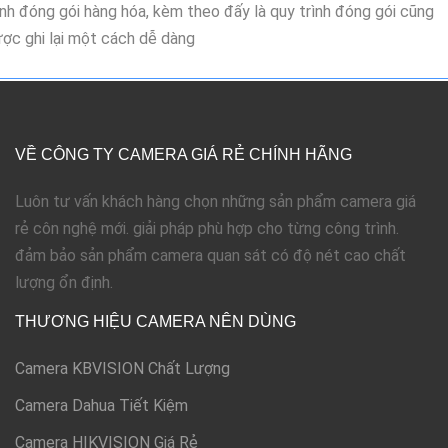
ình đóng gói hàng hóa, kèm theo đấy là quy trình đóng gói cũng
ợc ghi lại một cách dễ dàng
VỀ CÔNG TY CAMERA GIÁ RẺ CHÍNH HÃNG
Luôn tư vấn khách hàng chọn những sản phẩm camera giá
rẻ côn nghệ mới. giải pháp phù hợp cho từng công trình.
đảm bảo sản phẩm camera quan sát có độ nét cao chất
lượng ổn định.
THƯƠNG HIỆU CAMERA NÊN DÙNG
Camera KBVISION Chất Lượng
Camera Dahua Tiết Kiệm
Camera HIKVISION Giá Rẻ