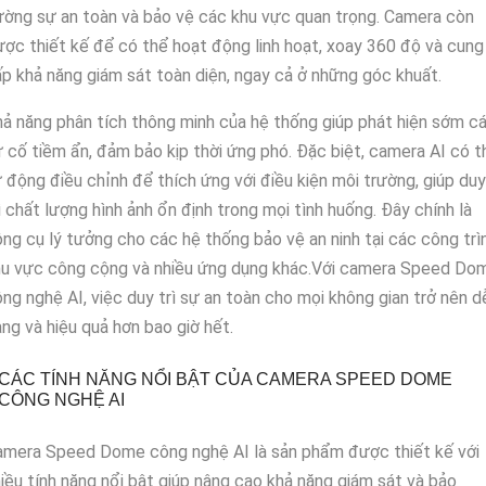
ờng sự an toàn và bảo vệ các khu vực quan trọng. Camera còn
ợc thiết kế để có thể hoạt động linh hoạt, xoay 360 độ và cung
p khả năng giám sát toàn diện, ngay cả ở những góc khuất.
ả năng phân tích thông minh của hệ thống giúp phát hiện sớm c
 cố tiềm ẩn, đảm bảo kịp thời ứng phó. Đặc biệt, camera AI có t
 động điều chỉnh để thích ứng với điều kiện môi trường, giúp duy
ì chất lượng hình ảnh ổn định trong mọi tình huống. Đây chính là
ng cụ lý tưởng cho các hệ thống bảo vệ an ninh tại các công trìn
hu vực công cộng và nhiều ứng dụng khác.Với camera Speed Do
ng nghệ AI, việc duy trì sự an toàn cho mọi không gian trở nên d
ng và hiệu quả hơn bao giờ hết.
CÁC TÍNH NĂNG NỔI BẬT CỦA CAMERA SPEED DOME
CÔNG NGHỆ AI
amera Speed Dome công nghệ AI là sản phẩm được thiết kế với
iều tính năng nổi bật giúp nâng cao khả năng giám sát và bảo