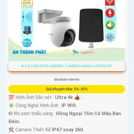
✲ CS-CB8-R200-1M8WFL CAMERA NĂNG LƯƠNG MT
Giá Bán: liên hệ
Giá Khuyến Mại: 5%-35%
💯 Hình Ảnh Sắc nét :
Ultra 4k 👍🏾 .
✳️ Công Nghệ Hình Ảnh :
IP Wifi.
✪ Khi xem thiếu sáng :
Hồng Ngoại 15m Có Màu Ban
Ðêm.
⚒ Camera Thiết Kế
IP67 xoay 360.