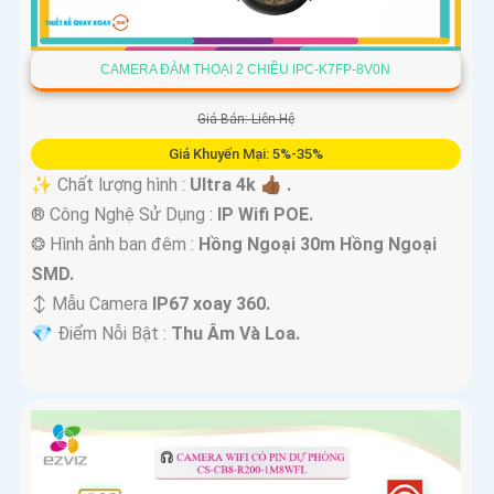
CAMERA ĐÀM THOẠI 2 CHIỀU IPC-K7FP-8V0N
Giá Bán: Liên Hệ
Giá Khuyến Mại: 5%-35%
✨ Chất lượng hình :
Ultra 4k 👍🏾 .
®️ Công Nghệ Sử Dụng :
IP Wifi POE.
❂ Hình ảnh ban đêm :
Hồng Ngoại 30m Hồng Ngoại
SMD.
↕️ Mẫu Camera
IP67 xoay 360.
️💎 Điểm Nỗi Bật :
Thu Âm Và Loa.