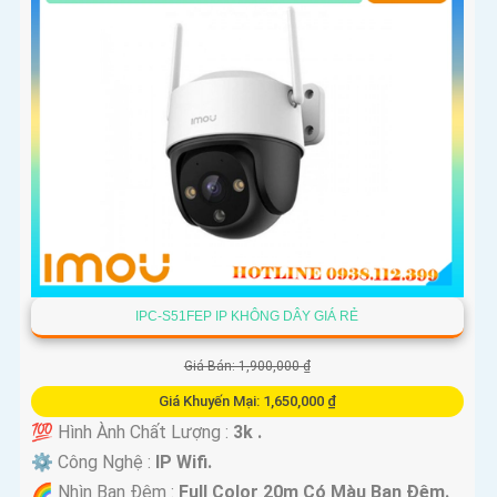
IPC-S51FEP IP KHÔNG DÂY GIÁ RẺ
Giá Bán: 1,900,000 ₫
Giá Khuyến Mại: 1,650,000 ₫
💯 Hình Ành Chất Lượng :
3k .
⚙ Công Nghệ :
IP Wifi.
🌈 Nhìn Ban Đêm :
Full Color 20m Có Màu Ban Ðêm.