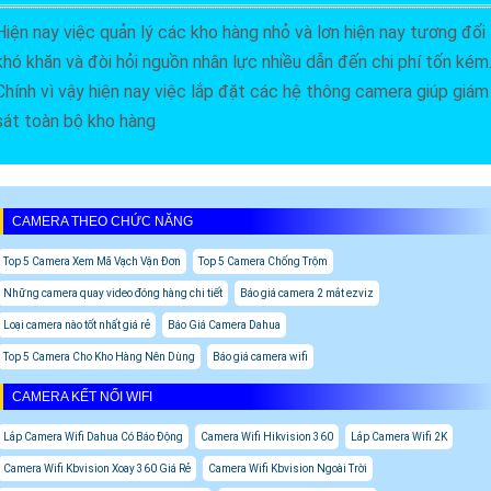
Hiện nay việc quản lý các kho hàng nhỏ và lơn hiện nay tương đối
khó khăn và đòi hỏi nguồn nhân lực nhiều dẫn đến chi phí tốn kém
Chính vì vậy hiện nay việc lắp đặt các hệ thông camera giúp giám
sát toàn bộ kho hàng
CAMERA THEO CHỨC NĂNG
Top 5 Camera Xem Mã Vạch Vận Đơn
Top 5 Camera Chống Trộm
Những camera quay video đóng hàng chi tiết
Báo giá camera 2 mắt ezviz
Loại camera nào tốt nhất giá rẻ
Báo Giá Camera Dahua
Top 5 Camera Cho Kho Hàng Nên Dùng
Báo giá camera wifi
CAMERA KẾT NỐI WIFI
Lắp Camera Wifi Dahua Có Báo Động
Camera Wifi Hikvision 360
Lắp Camera Wifi 2K
Camera Wifi Kbvision Xoay 360 Giá Rẻ
Camera Wifi Kbvision Ngoài Trời