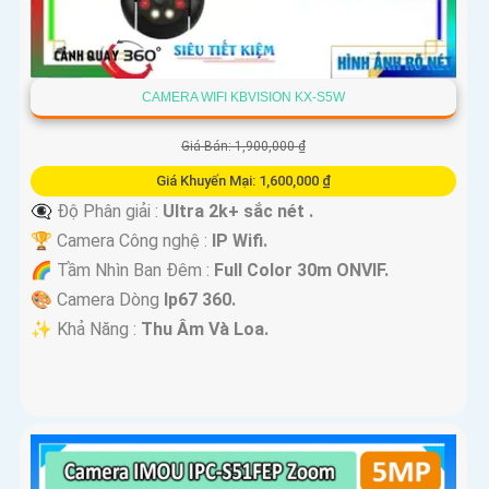
CAMERA WIFI KBVISION KX-S5W
Giá Bán: 1,900,000 ₫
Giá Khuyến Mại: 1,600,000 ₫
👁️‍🗨 Độ Phân giải :
Ultra 2k+ sắc nét .
🏆 Camera Công nghệ :
IP Wifi.
🌈 Tầm Nhìn Ban Đêm :
Full Color 30m ONVIF.
🎨 Camera Dòng
Ip67 360.
️✨ Khả Năng :
Thu Âm Và Loa.