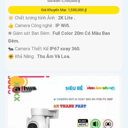
Giá Bán: 1,700,000 ₫
Giá Khuyến Mại: 1,500,000 ₫
🔅 Chất lượng hình Ảnh :
2K Lite .
👍 Camera Công nghệ :
IP Wifi.
❃ Giám sát Ban Đêm :
Full Color 20m Có Màu Ban
Ðêm.
🐜 Camera Thiết Kế
IP67 xoay 360.
️☣️ Khả Năng :
Thu Âm Và Loa.