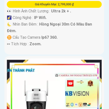
Giá Khuyến Mại: 2,799,000 ₫
👀 Hình Ành Chất Lượng :
Ultra 2k + .
🌠 Công Nghệ :
IP Wifi.
🌜 Nhìn Ban Đêm :
Hồng Ngoại 30m Có Màu Ban
Ðêm.
♊ Cấu Tạo Camera
Ip67 360.
️↭ Tích Hợp :
Zoom.