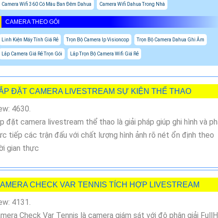
Camera Wifi 360 Có Màu Ban Đêm Dahua
Camera Wifi Dahua Trong Nhà
CAMERA THEO GÓI
Linh Kiện Máy Tính Giá Rẻ
Trọn Bộ Camera Ip Visioncop
Trọn Bộ Camera Dahua Ghi Âm
Lắp Camera Giá Rẻ Trọn Gói
Lắp Trọn Bộ Camera Wifi Giá Rẻ
ẮP ĐẶT CAMERA LIVESTREAM SỰ KIỆN THỂ THAO
ew: 4630.
p đặt camera livestream thể thao là giải pháp giúp ghi hình và p
ực tiếp các trận đấu với chất lượng hình ảnh rõ nét ổn định theo
ời gian thực
AMERA CHECK VAR TENNIS TÍCH HỢP LIVESTREAM
ew: 4131.
mera Check Var Tennis là camera giám sát với độ phân giải Full