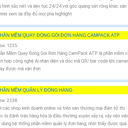
i hình sắc nét và liên tục 24/24 với góc quang sát rộng khác sân
nnis xem lại đầy đủ mọi pha highlight
HẦN MỀM QUAY ĐÓNG GÓI ĐƠN HÀNG CAMPACK ATP
ew: 1235.
ần Mềm Quay Đóng Gói Đơn Hàng CamPack ATP là phần mềm c
ch hợp công nghệ Ai nhận diện và dọc mã QR/ bar code khi came
ay được mã vận đơn
HẦN MỀM QUẢN LÝ ĐÓNG HÀNG
ew: 2338.
i các shop kinh doanh online và trên sàn thương mại điện tử thì
ệc bị đánh tráo hàng hóa là điều thường xuyên xảy ra, vậy nên việ
 dụng hệ thống phần mềm quản lý đơn hàng, nhìn thấy được quá