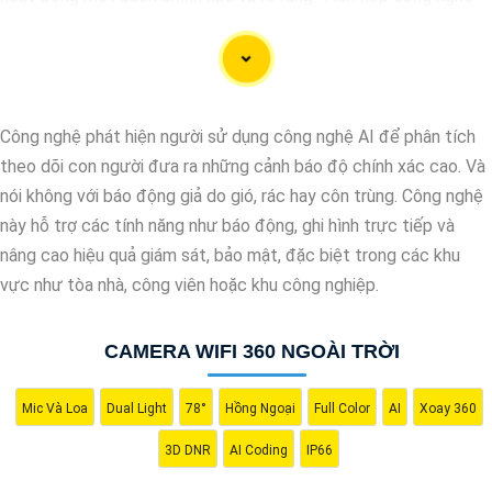
AI, camera này có khả năng nhận diện và phân biệt đối tượng,
giúp tăng cường hiệu quả giám sát và bảo vệ.
Hãy chọn Camera Speed Dome Công Nghệ AI để
nâng cao an
toàn
an toàn cho gia đình, doanh nghiệp của bạn và hãy đầu tư
Công nghệ phát hiện người sử dụng công nghệ AI để phân tích
vào một giải pháp an ninh đáng tin cậy.
theo dõi con người đưa ra những cảnh báo độ chính xác cao. Và
nói không với báo động giả do gió, rác hay côn trùng. Công nghệ
này hỗ trợ các tính năng như báo động, ghi hình trực tiếp và
nâng cao hiệu quả giám sát, bảo mật, đặc biệt trong các khu
vực như tòa nhà, công viên hoặc khu công nghiệp.
CAMERA WIFI 360 NGOÀI TRỜI
Mic Và Loa
Dual Light
78°
Hồng Ngoại
Full Color
AI
Xoay 360
3D DNR
AI Coding
IP66
'