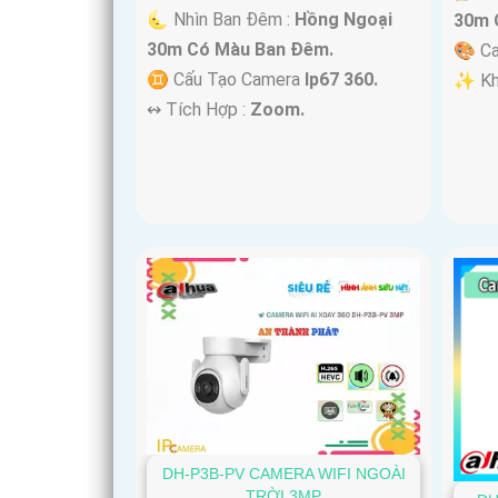
🌜 Nhìn Ban Đêm :
Hồng Ngoại
30m 
30m Có Màu Ban Ðêm.
🎨 C
♊ Cấu Tạo Camera
Ip67 360.
️✨ Kh
️↭ Tích Hợp :
Zoom.
DH-P3B-PV CAMERA WIFI NGOÀI
TRỜI 3MP