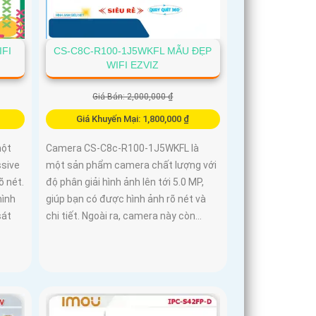
FI
CS-C8C-R100-1J5WKFL MẪU ĐẸP
WIFI EZVIZ
Giá Bán: 2,000,000 ₫
Giá Khuyến Mại: 1,800,000 ₫
một
Camera CS-C8c-R100-1J5WKFL là
ssive
một sản phẩm camera chất lượng với
 nét.
độ phân giải hình ảnh lên tới 5.0 MP,
hình
giúp bạn có được hình ảnh rõ nét và
sát
chi tiết. Ngoài ra, camera này còn...