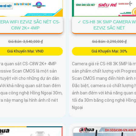
ERA WIFI EZVIZ SẮC NÉT CS-
✓ CS-H8 3K 5MP CAMERA WI
C8W 2K+ 4MP
EZVIZ SẮC NÉT
Giá Bán: 3,540,000 ₫
Giá Bán: 3,290,000 ₫
Giá Khuyến Mại: VNĐ
Giá Khuyến Mại: 30%
a quan sát CS-C8W 2K+ 4MP
Camera giá rẻ CS-H8 3K 5MP là 
essive Scan CMOS là một sản
sản phẩm chất lượng với Progre
tuyệt vời cho những dự án dân
Scan CMOS mang đến hình ảnh rõ
 Với khả năng quan sát ban đêm
Đặc biệt, camera có chất lượng 
 qua công nghệ Hồng Ngoại 30m,
ảnh ban đêm với khả năng quan 
 này mang lại hình ảnh rõ nét
tối đa 30m bằng công nghệ Hồng
Ngoại