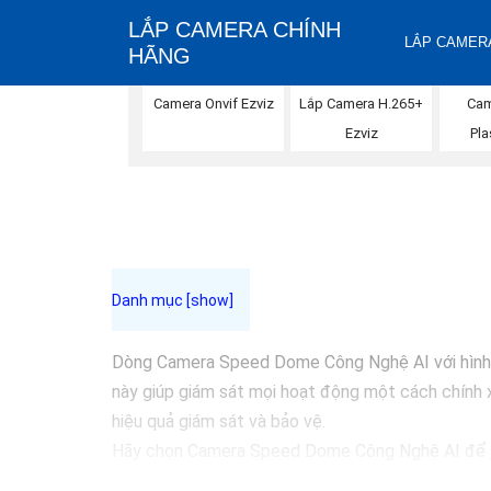
LẮP CAMERA CHÍNH
LẮP CAMERA
HÃNG
Camera Onvif Ezviz
Lắp Camera H.265+
Cam
Ezviz
Pla
Dòng Camera Speed Dome Công Nghệ AI với hình ản
này giúp giám sát mọi hoạt động một cách chính x
hiệu quả giám sát và bảo vệ.
Hãy chọn Camera Speed Dome Công Nghệ AI để
cậy.