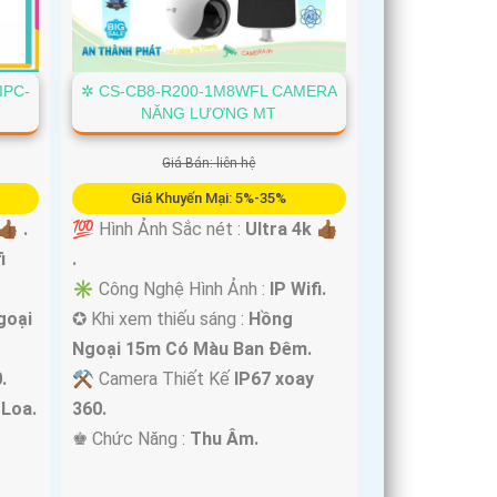
IPC-
✲ CS-CB8-R200-1M8WFL CAMERA
NĂNG LƯƠNG MT
Giá Bán: liên hệ
Giá Khuyến Mại: 5%-35%
🏾 .
💯 Hình Ảnh Sắc nét :
Ultra 4k 👍🏾
i
.
✳️ Công Nghệ Hình Ảnh :
IP Wifi.
goại
✪ Khi xem thiếu sáng :
Hồng
Ngoại 15m Có Màu Ban Ðêm.
.
⚒ Camera Thiết Kế
IP67 xoay
Loa.
360.
️♚ Chức Năng :
Thu Âm.