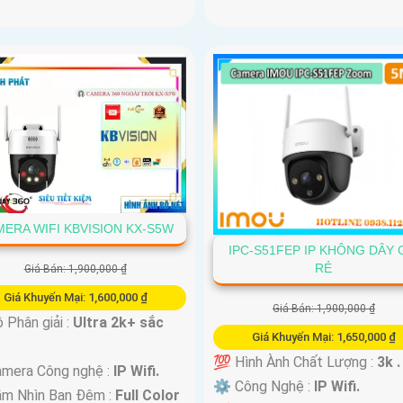
ERA WIFI KBVISION KX-S5W
IPC-S51FEP IP KHÔNG DÂY 
RẺ
Giá Bán: 1,900,000 ₫
Giá Khuyến Mại: 1,600,000 ₫
Giá Bán: 1,900,000 ₫
 Độ Phân giải :
Ultra 2k+ sắc
Giá Khuyến Mại: 1,650,000 ₫
💯 Hình Ành Chất Lượng :
3k .
mera Công nghệ :
IP Wifi.
⚙ Công Nghệ :
IP Wifi.
ầm Nhìn Ban Đêm :
Full Color