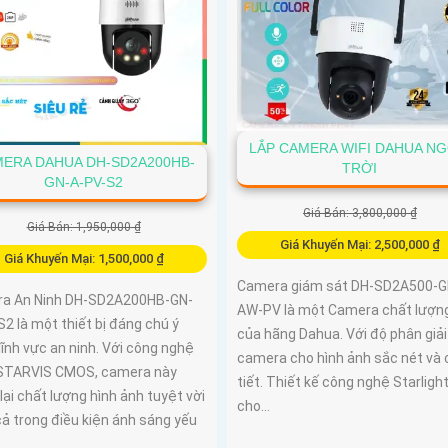
LẮP CAMERA WIFI DAHUA NG
ERA DAHUA DH-SD2A200HB-
TRỜI
GN-A-PV-S2
Giá Bán: 3,800,000 ₫
Giá Bán: 1,950,000 ₫
Giá Khuyến Mại: 2,500,000 ₫
Giá Khuyến Mại: 1,500,000 ₫
Camera giám sát DH-SD2A500-G
a An Ninh DH-SD2A200HB-GN-
AW-PV là một Camera chất lượn
2 là một thiết bị đáng chú ý
của hãng Dahua. Với độ phân giải
lĩnh vực an ninh. Với công nghệ
camera cho hình ảnh sắc nét và 
STARVIS CMOS, camera này
tiết. Thiết kế công nghệ Starligh
ại chất lượng hình ảnh tuyệt vời
cho...
ả trong điều kiện ánh sáng yếu