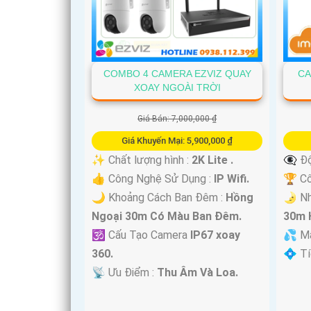
COMBO 4 CAMERA EZVIZ QUAY
CA
XOAY NGOÀI TRỜI
Giá Bán: 7,000,000 ₫
Giá Khuyến Mại: 5,900,000 ₫
✨ Chất lượng hình :
2K Lite .
👁️‍🗨
'
👍 Công Nghệ Sử Dụng :
IP Wifi.
🏆 C
🌙 Khoảng Cách Ban Đêm :
Hồng
🌛 Nh
Ngoại 30m Có Màu Ban Ðêm.
30m 
🕉️ Cấu Tạo Camera
IP67 xoay
💦 M
360.
️💠 T
️📡 Ưu Điểm :
Thu Âm Và Loa.