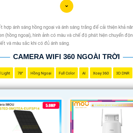
hợp ánh sáng hồng ngoại và ánh sáng trắng để cải thiện khả năn
en (hồng ngoại), hình ảnh có màu và chế độ phát hiện chuyển động
tiết và màu sắc khi có đủ ánh sáng.
CAMERA WIFI 360 NGOÀI TRỜI
 Light
78°
Hồng Ngoại
Full Color
AI
Xoay 360
3D DNR