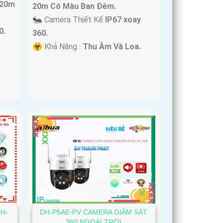
 20m
20m Có Màu Ban Ðêm.
🐜 Camera Thiết Kế
IP67 xoay
0.
360.
️☣️ Khả Năng :
Thu Âm Và Loa.
DH-
DH-P5AE-PV CAMERA GIÁM SÁT
360 NGOÀI TRỜI