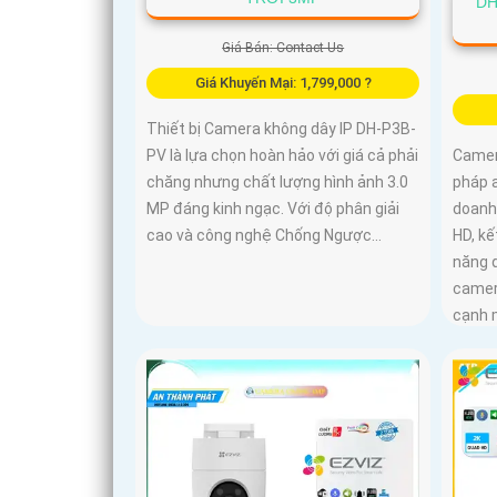
DH
Giá Bán: Contact Us
Giá Khuyến Mại: 1,799,000 ?
Thiết bị Camera không dây IP DH-P3B-
PV là lựa chọn hoàn hảo với giá cả phải
Camera
chăng nhưng chất lượng hình ảnh 3.0
pháp a
MP đáng kinh ngạc. Với độ phân giải
doanh 
cao và công nghệ Chống Ngược...
HD, kế
năng 
camer
cạnh 