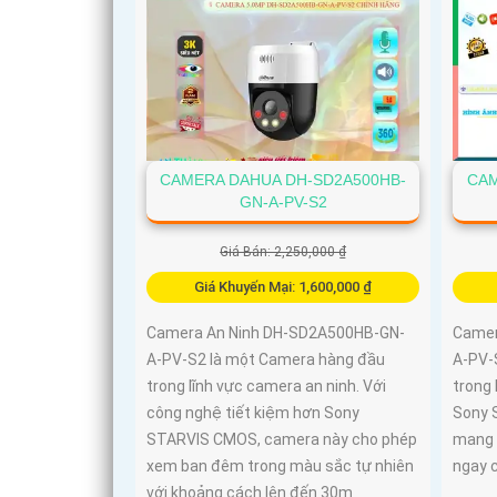
CAMERA DAHUA DH-SD2A500HB-
CAM
GN-A-PV-S2
Giá Bán: 2,250,000 ₫
Giá Khuyến Mại: 1,600,000 ₫
Camera An Ninh DH-SD2A500HB-GN-
Camer
A-PV-S2 là một Camera hàng đầu
A-PV-S
trong lĩnh vực camera an ninh. Với
trong 
công nghệ tiết kiệm hơn Sony
Sony 
STARVIS CMOS, camera này cho phép
mang l
xem ban đêm trong màu sắc tự nhiên
ngay c
với khoảng cách lên đến 30m