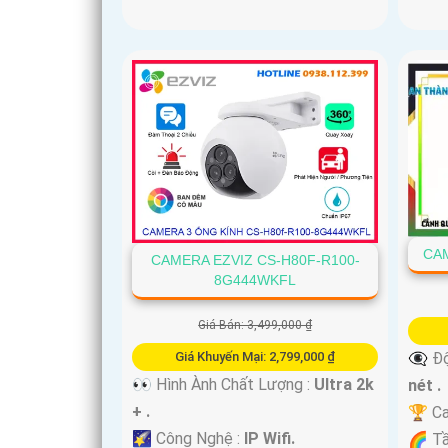
CAM
CAMERA EZVIZ CS-H80F-R100-
8G444WKFL
Giá Bán: 3,499,000 ₫
👁️‍🗨
Giá Khuyến Mại: 2,799,000 ₫
👀 Hình Ành Chất Lượng :
Ultra 2k
nét .
+ .
🏆 Ca
🌠 Công Nghệ :
IP Wifi.
🌈 T