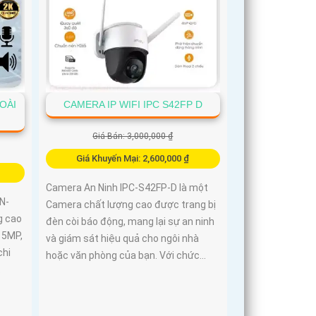
OÀI
CAMERA IP WIFI IPC S42FP D
Giá Bán: 3,000,000 ₫
Giá Khuyến Mại: 2,600,000 ₫
Camera An Ninh IPC-S42FP-D là một
N-
Camera chất lượng cao được trang bị
g cao
đèn còi báo động, mang lại sự an ninh
 5MP,
và giám sát hiệu quả cho ngôi nhà
chi
hoặc văn phòng của bạn. Với chức...
t