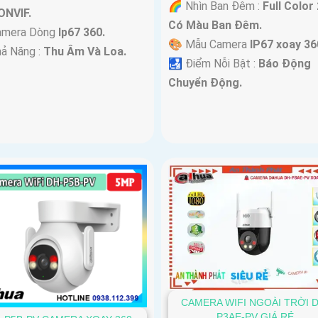
🌈 Nhìn Ban Đêm :
Full Color
ONVIF.
Có Màu Ban Ðêm.
amera Dòng
Ip67 360.
🎨 Mẫu Camera
IP67 xoay 36
ả Năng :
Thu Âm Và Loa.
️🛃 Điểm Nỗi Bật :
Báo Động
Chuyển Động.
CAMERA WIFI NGOÀI TRỜI 
P3AE-PV GIÁ RẺ