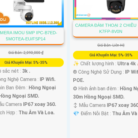
CAMERA ĐÀM THOẠI 2 CHIỀU 
K7FP-8V0N
MERA IMOU 5MP IPC-B7ED-
5MOTEA-EU/FSP14
Giá Bán: Liên Hệ
Giá Bán: 2,090,000 ₫
Giá Khuyến Mại: 5%-35%
Giá Khuyến Mại: 5%-35%
✨ Chất lượng hình :
Ultra 4k 
 Độ sắc nét :
3k .
®️ Công Nghệ Sử Dụng :
IP Wif
ông Nghệ Camera :
IP Wifi.
POE.
ìn Ban Đêm :
Hồng Ngoại
❂ Hình ảnh ban đêm :
Hồng N
Hồng Ngoại SMD.
30m Hồng Ngoại SMD.
ẫu Camera
IP67 xoay 360.
↕️ Mẫu Camera
IP67 xoay 360
ích Hợp :
Thu Âm Và Loa.
️💎 Điểm Nỗi Bật :
Thu Âm Và 