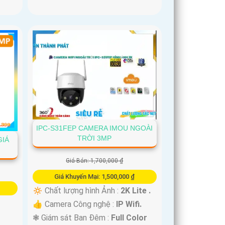
IPC-S31FEP CAMERA IMOU NGOÀI
TRỜI 3MP
GIÁ
Giá Bán: 1,700,000 ₫
Giá Khuyến Mại: 1,500,000 ₫
🔅 Chất lượng hình Ảnh :
2K Lite .
👍 Camera Công nghệ :
IP Wifi.
❃ Giám sát Ban Đêm :
Full Color