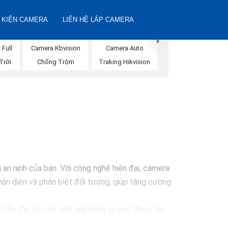
 KIỆN CAMERA
LIÊN HỆ LẮP CAMERA
 Full
Camera Kbvision
Camera Auto
Trời
Chống Trộm
Traking Hikvision
n ninh của bạn. Với công nghệ hiện đại, camera
ận diện và phân biệt đối tượng, giúp tăng cường
 hãy đầu tư vào một giải pháp an ninh đáng tin