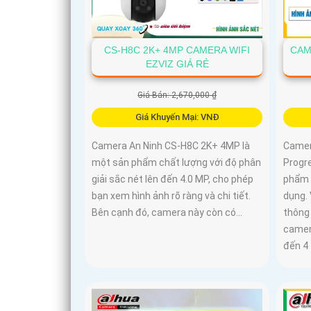
CS-H8C 2K+ 4MP CAMERA WIFI
CAM
EZVIZ GIÁ RẺ
Giá Bán: 2,670,000 ₫
Giá Khuyến Mại: VNĐ
Camera An Ninh CS-H8C 2K+ 4MP là
Camer
một sản phẩm chất lượng với độ phân
Progr
giải sắc nét lên đến 4.0 MP, cho phép
phẩm 
bạn xem hình ảnh rõ ràng và chi tiết.
dụng.
Bên cạnh đó, camera này còn có...
thông
camera
đến 4