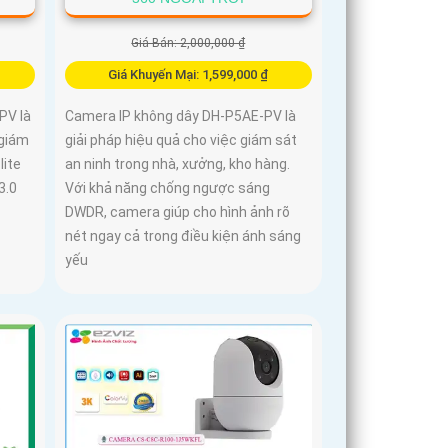
Giá Bán: 2,000,000 ₫
Giá Khuyến Mại: 1,599,000 ₫
PV là
Camera IP không dây DH-P5AE-PV là
 giám
giải pháp hiệu quả cho việc giám sát
lite
an ninh trong nhà, xưởng, kho hàng.
3.0
Với khả năng chống ngược sáng
DWDR, camera giúp cho hình ảnh rõ
nét ngay cả trong điều kiện ánh sáng
yếu