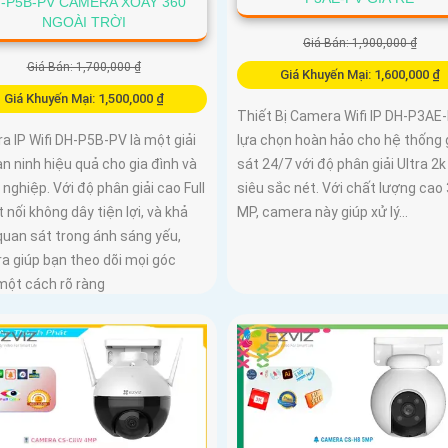
-P5B-PV CAMERA XOAY 360
NGOÀI TRỜI
Giá Bán: 1,900,000 ₫
Giá Bán: 1,700,000 ₫
Giá Khuyến Mại: 1,600,000 ₫
Giá Khuyến Mại: 1,500,000 ₫
Thiết Bị Camera Wifi IP DH-P3AE-
lựa chọn hoàn hảo cho hệ thống
 IP Wifi DH-P5B-PV là một giải
sát 24/7 với độ phân giải Ultra 2k 
n ninh hiệu quả cho gia đình và
siêu sắc nét. Với chất lượng cao 
nghiệp. Với độ phân giải cao Full
MP, camera này giúp xử lý...
t nối không dây tiện lợi, và khả
quan sát trong ánh sáng yếu,
a giúp bạn theo dõi mọi góc
một cách rõ ràng