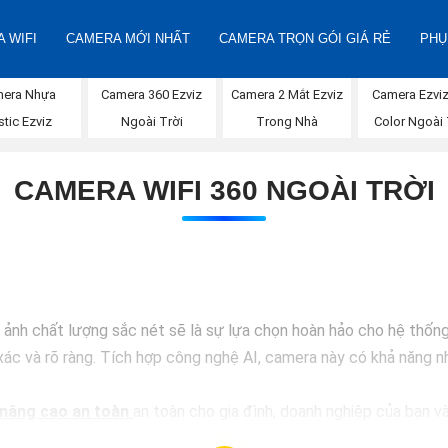
 WIFI
CAMERA MỚI NHẤT
CAMERA TRỌN GÓI GIÁ RẺ
PHỤ
Camera 360 Ezviz
Camera 2 Mắt Ezviz
Camera Ezviz
era Nhựa
Ngoài Trời
Trong Nhà
Color Ngoài 
stic Ezviz
CAMERA WIFI 360 NGOÀI TRỜI
h chất lượng sắc nét sẽ là sự lựa chọn hoàn hảo cho hệ thống a
ác và rõ ràng. Tích hợp công nghệ AI, camera này có khả năng nh
nâng cao an toàn
an toàn cho gia đình, doanh nghiệp của bạn và