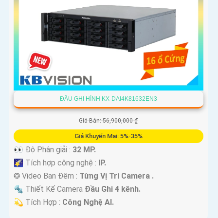
ĐẦU GHI HÌNH KX-DAI4K81632EN3
Giá Bán: 56,900,000 ₫
Giá Khuyến Mại: 5%-35%
👀 Độ Phân giải :
32 MP.
🌠 Tích hợp công nghệ :
IP.
❂ Video Ban Đêm :
Từng Vị Trí Camera .
🔩 Thiết Kế Camera
Đầu Ghi 4 kênh.
️💫 Tích Hợp :
Công Nghệ AI.