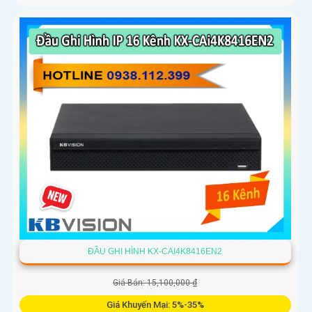
ĐẦU GHI HÌNH KX-CAI4K8416EN2
Giá Bán: 15,100,000 ₫
Giá Khuyến Mại: 5%-35%