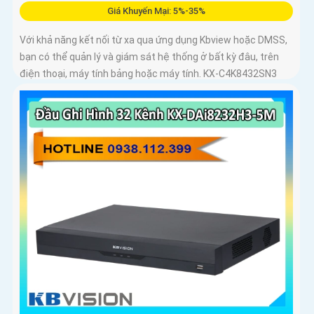
Giá Khuyến Mại: 5%-35%
Với khả năng kết nối từ xa qua ứng dụng Kbview hoặc DMSS,
bạn có thể quản lý và giám sát hệ thống ở bất kỳ đâu, trên
điện thoại, máy tính bảng hoặc máy tính. KX‑C4K8432SN3
thực sự là trung tâm điều khiển an ninh mạnh mẽ, thông
minh, mang lại sự an tâm tuyệt đối cho các công trình lớn và
chuyên nghiệp