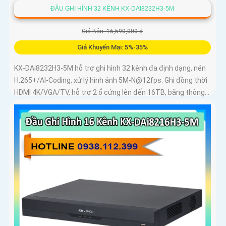
ĐẦU GHI HÌNH 32 KÊNH KX-DAI8232H3-5M
Giá Bán: 16,590,000 ₫
Giá Khuyến Mại: 5%-35%
KX-DAi8232H3-5M hỗ trợ ghi hình 32 kênh đa định dạng, nén
H.265+/AI-Coding, xử lý hình ảnh 5M-N@12fps. Ghi đồng thời
HDMI 4K/VGA/TV, hỗ trợ 2 ổ cứng lên đến 16TB, băng thông...