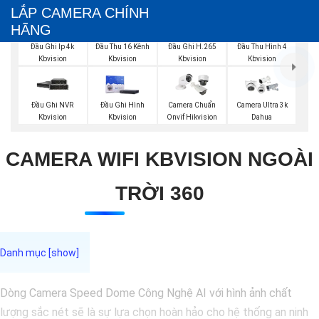
LẮP CAMERA CHÍNH
HÃNG
Đầu Ghi Ip 4k
Đầu Thu 16 Kênh
Đầu Ghi H.265
Đầu Thu Hình 4
Kbvision
Kbvision
Kbvision
Kbvision
Đầu Ghi NVR
Đầu Ghi Hình
Camera Chuẩn
Camera Ultra 3k
Kbvision
Kbvision
Onvif Hikvision
Dahua
CAMERA WIFI KBVISION NGOÀI
TRỜI 360
Dòng Camera Speed Dome Công Nghệ AI với hình ảnh chất
lượng sắc nét sẽ là sự lựa chọn hoàn hảo cho hệ thống an ninh