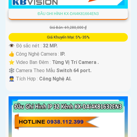
ĐẦU GHI HÌNH KX-DAI4K81664EN3
Giá Bán: 69,280,000 ₫
Giá Khuyến Mại: 5%-35%
👁 Độ sắc nét :
32 MP.
👍 Công Nghệ Camera :
IP.
⭐ Video Ban Đêm :
Từng Vị Trí Camera .
🕸️ Camera Theo Mẫu
Switch 64 port.
️👮 Tích Hợp :
Công Nghệ AI.