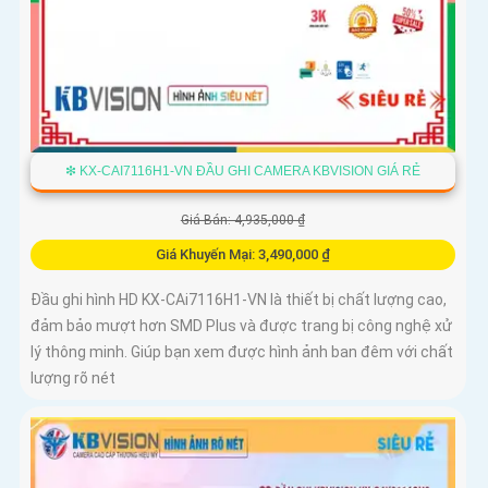
❇ KX-CAI7116H1-VN ĐẦU GHI CAMERA KBVISION GIÁ RẺ
Giá Bán: 4,935,000 ₫
Giá Khuyến Mại: 3,490,000 ₫
Đầu ghi hình HD KX-CAi7116H1-VN là thiết bị chất lượng cao,
đảm bảo mượt hơn SMD Plus và được trang bị công nghệ xử
lý thông minh. Giúp bạn xem được hình ảnh ban đêm với chất
lượng rõ nét