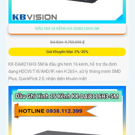
ĐẦU GHI 16 KÊNH KX-DAI8216H3-5M
Giá Bán: 9,750,000 ₫
Giá Khuyến Mại: 5%-35%
KX-DAi8216H3-5M là đầu ghi hình 16 kênh, hỗ trợ đa định
dạng HDCVI/TVI/AHD/IP, nén H.265+, xử lý thông minh SMD
Plus, QuickPick 2.0, nhận diện khuôn mặt