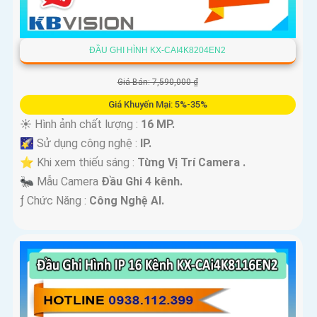
ĐẦU GHI HÌNH KX-CAI4K8204EN2
Giá Bán: 7,590,000 ₫
Giá Khuyến Mại: 5%-35%
☀️ Hình ảnh chất lượng :
16 MP.
🌠 Sử dụng công nghệ :
IP.
⭐ Khi xem thiếu sáng :
Từng Vị Trí Camera .
🐜 Mẫu Camera
Đầu Ghi 4 kênh.
️ƒ Chức Năng :
Công Nghệ AI.