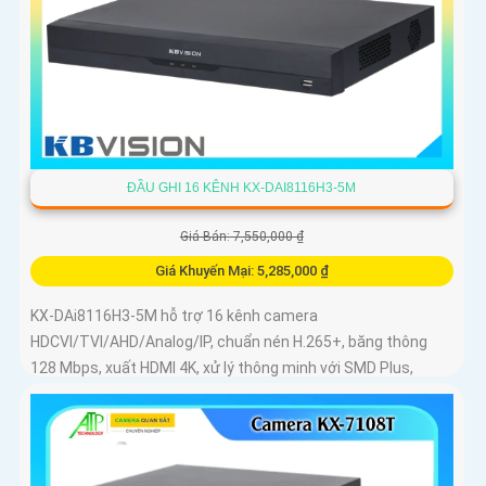
ĐẦU GHI 16 KÊNH KX-DAI8116H3-5M
Giá Bán: 7,550,000 ₫
Giá Khuyến Mại: 5,285,000 ₫
KX-DAi8116H3-5M hỗ trợ 16 kênh camera
HDCVI/TVI/AHD/Analog/IP, chuẩn nén H.265+, băng thông
128 Mbps, xuất HDMI 4K, xử lý thông minh với SMD Plus,
QuickPick 2.0, nhận diện khuôn mặt