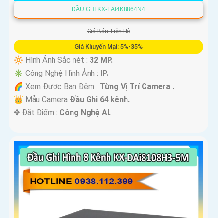
ĐẦU GHI KX-EAI4K8864N4
Giá Bán: Liên Hệ
Giá Khuyến Mại: 5%-35%
🔆 Hình Ảnh Sắc nét :
32 MP.
✳️ Công Nghệ Hình Ảnh :
IP.
🌈 Xem Được Ban Đêm :
Từng Vị Trí Camera .
👑 Mẫu Camera
Đầu Ghi 64 kênh.
️✤ Đặt Điểm :
Công Nghệ AI.