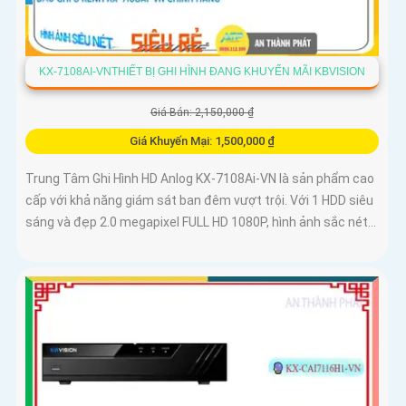
KX-7108AI-VNTHIẾT BỊ GHI HÌNH ĐANG KHUYẾN MÃI KBVISION
Giá Bán: 2,150,000 ₫
Giá Khuyến Mại: 1,500,000 ₫
Trung Tâm Ghi Hình HD Anlog KX-7108Ai-VN là sản phẩm cao
cấp với khả năng giám sát ban đêm vượt trội. Với 1 HDD siêu
sáng và đẹp 2.0 megapixel FULL HD 1080P, hình ảnh sắc nét...