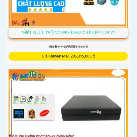
THIẾT BỊ LƯU TRỮ CAMERA KBVISION KX-F256-24-V2
Giá Bán: 290,820,000 ₫
Giá Khuyến Mại: 285,315,000 ₫
Đầu Ghi IP KX-F256-24-V2 sử dụng công nghệ H.265+ giúp
tiết kiệm chi phí. Với độ phân giải 32MP và khả năng giám sát
ban đêm, sản phẩm hỗ trợ công nghệ nổi bật như phát hiện
khuôn mặt