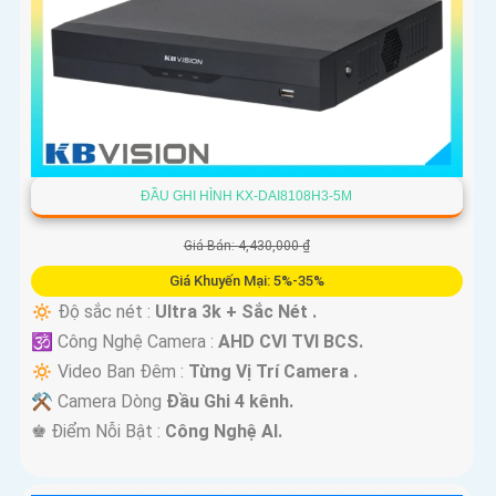
ĐẦU GHI HÌNH KX-DAI8108H3-5M
Giá Bán: 4,430,000 ₫
Giá Khuyến Mại: 5%-35%
🔅 Độ sắc nét :
Ultra 3k + Sắc Nét .
🕉️ Công Nghệ Camera :
AHD CVI TVI BCS.
🔅 Video Ban Đêm :
Từng Vị Trí Camera .
⚒ Camera Dòng
Đầu Ghi 4 kênh.
️♚ Điểm Nỗi Bật :
Công Nghệ AI.