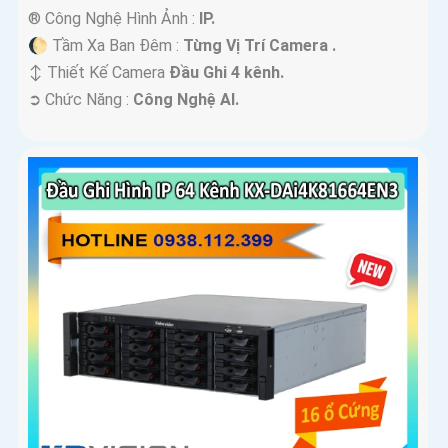
®️ Công Nghệ Hình Ảnh :
IP.
🌔 Tầm Xa Ban Đêm :
Từng Vị Trí Camera .
↕️ Thiết Kế Camera
Đầu Ghi 4 kênh.
️➲ Chức Năng :
Công Nghệ AI.