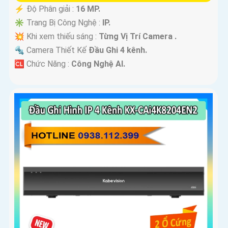
️⚡ Độ Phân giải :
16 MP.
✳️ Trang Bị Công Nghệ :
IP.
💥 Khi xem thiếu sáng :
Từng Vị Trí Camera .
🔩 Camera Thiết Kế
Đầu Ghi 4 kênh.
️🆑 Chức Năng :
Công Nghệ AI.