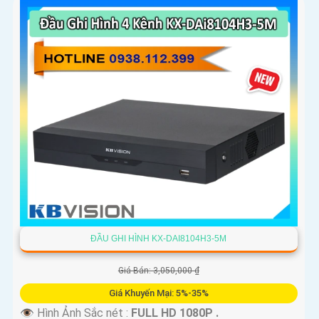
ĐẦU GHI HÌNH KX-DAI8104H3-5M
Giá Bán: 3,050,000 ₫
Giá Khuyến Mại: 5%-35%
👁 Hình Ảnh Sắc nét :
FULL HD 1080P .