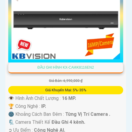
ĐẦU GHI HÌNH KX-CAI4K8116EN2
Giá Bán: 6,990,000 ₫
Giá Khuyến Mại: 5%-35%
👁 Hình Ành Chất Lượng :
16 MP.
🏆 Công Nghệ :
IP.
🌚 Khoảng Cách Ban Đêm :
Từng Vị Trí Camera .
🗜️ Camera Thiết Kế
Đầu Ghi 4 kênh.
️➲ Ưu Điểm :
Công Nghệ AI.