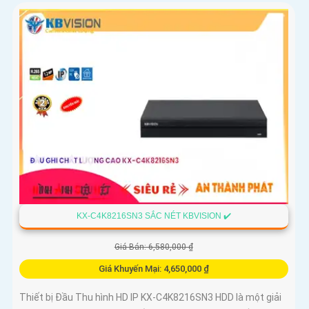
KX-C4K8216SN3 SẮC NÉT KBVISION ✔️
Giá Bán: 6,580,000 ₫
Giá Khuyến Mại: 4,650,000 ₫
Thiết bị Đầu Thu hình HD IP KX-C4K8216SN3 HDD là một giải