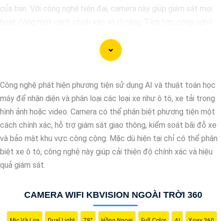
của bạn. Với công nghệ hiện đại, camera này giúp giám sát mọi
hoạt động một cách chính xác và rõ ràng. Tích hợp công nghệ
AI, camera này có khả năng nhận diện và phân biệt đối tượng,
giúp tăng cường hiệu quả giám sát và bảo vệ.
Hãy chọn Camera Speed Dome Công Nghệ AI để
nâng cao an
toàn
an toàn cho gia đình, doanh nghiệp của bạn và hãy đầu tư
Công nghệ phát hiện phương tiện sử dụng AI và thuật toán học
vào một giải pháp an ninh đáng tin cậy.
máy để nhận diện và phân loại các loại xe như ô tô, xe tải trong
hình ảnh hoặc video. Camera có thể phân biệt phương tiện một
cách chính xác, hỗ trợ giám sát giao thông, kiểm soát bãi đỗ xe
và bảo mật khu vực công cộng. Mặc dù hiện tại chỉ có thể phân
biệt xe ô tô, công nghệ này giúp cải thiện độ chính xác và hiệu
quả giám sát.
CAMERA WIFI KBVISION NGOÀI TRỜI 360
Mic Và Loa
Dual Light
78°
Hồng Ngoại
Full Color
AI
Xoay 360