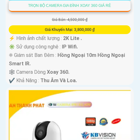
TRỌN BỘ CAMERA GIA ĐÌNH XOAY 360 GIÁ RẺ
Giá Bán: 4,500,000 ₫
Giá Khuyến Mại: 3,800,000 ₫
️⚡ Hình ảnh chất lượng :
2K Lite .
✳️ Sử dụng công nghệ :
IP Wifi.
❈ Giám sát Ban Đêm :
Hồng Ngoại 10m Hồng Ngoại
Smart IR.
🕸️ Camera Dòng
Xoay 360.
️✔️ Khả Năng :
Thu Âm Và Loa.