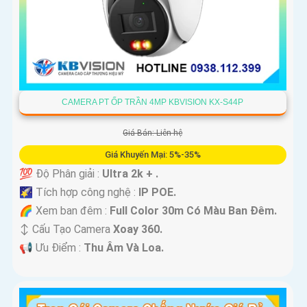
CAMERA PT ỐP TRẦN 4MP KBVISION KX-S44P
Giá Bán: Liên hệ
Giá Khuyến Mại: 5%-35%
💯 Độ Phân giải :
Ultra 2k + .
🌠 Tích hợp công nghệ :
IP POE.
🌈 Xem ban đêm :
Full Color 30m Có Màu Ban Ðêm.
↕️ Cấu Tạo Camera
Xoay 360.
️📢 Ưu Điểm :
Thu Âm Và Loa.