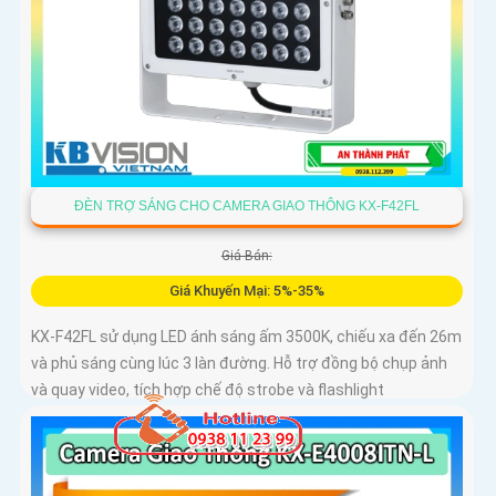
ĐÈN TRỢ SÁNG CHO CAMERA GIAO THÔNG KX-F42FL
Giá Bán:
Giá Khuyến Mại: 5%-35%
KX-F42FL sử dụng LED ánh sáng ấm 3500K, chiếu xa đến 26m
và phủ sáng cùng lúc 3 làn đường. Hỗ trợ đồng bộ chụp ảnh
và quay video, tích hợp chế độ strobe và flashlight