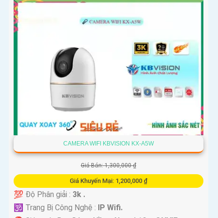
CAMERA WIFI KBVISION KX-A5W
Giá Bán: 1,300,000 ₫
Giá Khuyến Mại: 1,200,000 ₫
💯 Độ Phân giải :
3k .
🕉️ Trang Bị Công Nghệ :
IP Wifi.