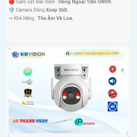
🔴 Giám sát Ban Đêm :
Hồng Ngoại 10m ONVIF.
🛡 Camera Dòng
Xoay 360.
️⇝ Khả Năng :
Thu Âm Và Loa.