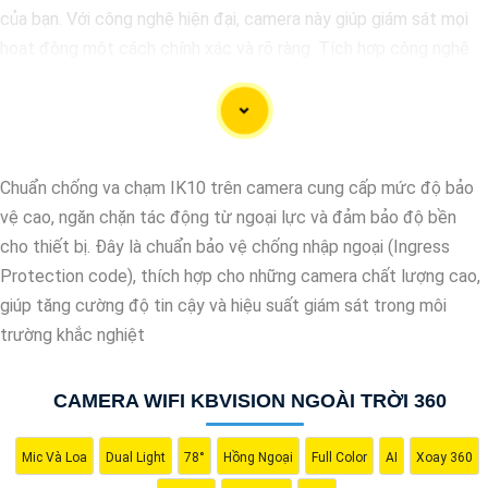
của bạn. Với công nghệ hiện đại, camera này giúp giám sát mọi
hoạt động một cách chính xác và rõ ràng. Tích hợp công nghệ
AI, camera này có khả năng nhận diện và phân biệt đối tượng,
giúp tăng cường hiệu quả giám sát và bảo vệ.
Hãy chọn Camera Speed Dome Công Nghệ AI để
nâng cao an
toàn
an toàn cho gia đình, doanh nghiệp của bạn và hãy đầu tư
Chuẩn chống va chạm IK10 trên camera cung cấp mức độ bảo
vào một giải pháp an ninh đáng tin cậy.
vệ cao, ngăn chặn tác động từ ngoại lực và đảm bảo độ bền
cho thiết bị. Đây là chuẩn bảo vệ chống nhập ngoại (Ingress
Protection code), thích hợp cho những camera chất lượng cao,
giúp tăng cường độ tin cậy và hiệu suất giám sát trong môi
trường khắc nghiệt
CAMERA WIFI KBVISION NGOÀI TRỜI 360
Mic Và Loa
Dual Light
78°
Hồng Ngoại
Full Color
AI
Xoay 360