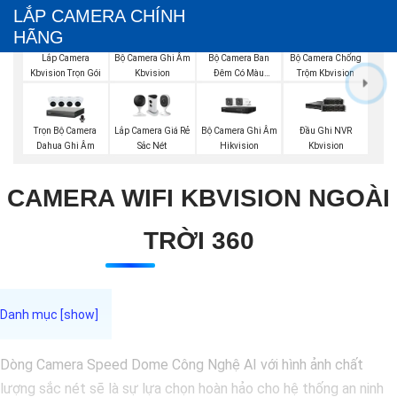
LẮP CAMERA CHÍNH
HÃNG
Bộ Camera Ghi Âm
Bộ Camera Ban
Bộ Camera Chống
Lắp Camera
Kbvision
Đêm Có Màu
Trộm Kbvision
Kbvision Trọn Gói
Kbvision
Trọn Bộ Camera
Lắp Camera Giá Rẻ
Bộ Camera Ghi Âm
Đầu Ghi NVR
Dahua Ghi Âm
Sắc Nét
Hikvision
Kbvision
CAMERA WIFI KBVISION NGOÀI
TRỜI 360
Dòng Camera Speed Dome Công Nghệ AI với hình ảnh chất
lượng sắc nét sẽ là sự lựa chọn hoàn hảo cho hệ thống an ninh