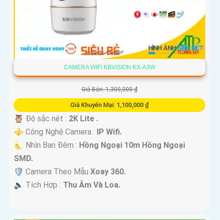
CAMERA WIFI KBVISION KX-A3W
Giá Bán: 1,300,000 ₫
Giá Khuyến Mại: 1,100,000 ₫
🦉 Độ sắc nét :
2K Lite .
⚜️ Công Nghệ Camera :
IP Wifi.
🌜 Nhìn Ban Đêm :
Hồng Ngoại 10m Hồng Ngoại
SMD.
🛡 Camera Theo Mẫu
Xoay 360.
️🔈 Tích Hợp :
Thu Âm Và Loa.