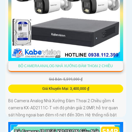
BỘ CAMERA ANALOG NHÀ XƯỞNG ĐÀM THOẠI 2 CHIỀU
Giá Bán: 5,599,000 ₫
Giá Khuyến Mại: 3,400,000 ₫
Bộ Camera Analog Nhà Xưởng Đàm Thoại 2 Chiều gồm 4
camera KX-AD2111C-T với độ phân giải 2.0MP, hỗ trợ quan
sát hồng ngoại ban đêm rõ nét đến 30m. Hệ thống nổi bật
với khả năng...