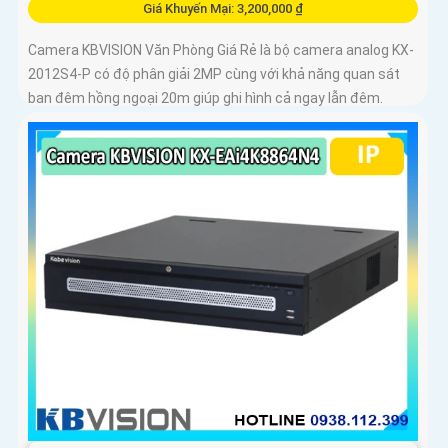
Giá Khuyến Mại: 3,200,000 ₫
Camera KBVISION Văn Phòng Giá Rẻ là bộ camera analog KX-
2012S4-P có độ phân giải 2MP cùng với khả năng quan sát
ban đêm hồng ngoại 20m giúp ghi hình cả ngay lẫn đêm.
Trong bộ camera này còn kèm theo 1 ổ cứng 500GB và 1 đầu
ghi hình analog KX-7104T giúp lưu trữ video giám sát trong 7
ngày cho 4 mắt camera