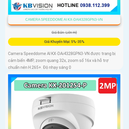
CAMERA SPEEDDOME AI KX-DAI4328GPN3-VN
Giá Bán: Liên Hệ
Giá Khuyến Mại: 5%-35%
Camera Speeddome AI KX-DAi4328GPN3-VN được trang bị
cảm biến 4MP, zoom quang 32x, zoom số 16x và hỗ trợ
chuẩn nén H.265+. Độ nhạy sáng 0