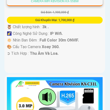
CAMERA WIFI KBVISION KX-S5BW
Giá Bán: 1,900,000 ₫
Giá Khuyến Mại: 1,700,000 ₫
🦉 Chất lượng hình :
3k .
🌠 Công Nghệ Sử Dụng :
IP Wifi.
🔅 Nhìn Ban Đêm :
Full Color 30m ONVIF.
🎨 Cấu Tạo Camera
Xoay 360.
️➲ Tích Hợp :
Thu Âm Và Loa.