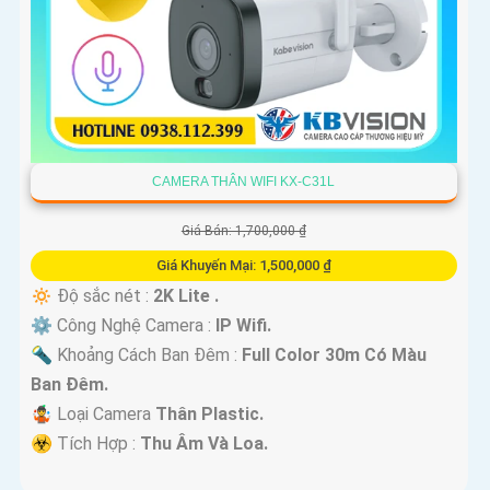
CAMERA THÂN WIFI KX-C31L
Giá Bán: 1,700,000 ₫
Giá Khuyến Mại: 1,500,000 ₫
🔅 Độ sắc nét :
2K Lite .
⚙ Công Nghệ Camera :
IP Wifi.
🔦 Khoảng Cách Ban Đêm :
Full Color 30m Có Màu
Ban Ðêm.
🤹 Loại Camera
Thân Plastic.
️☣️ Tích Hợp :
Thu Âm Và Loa.