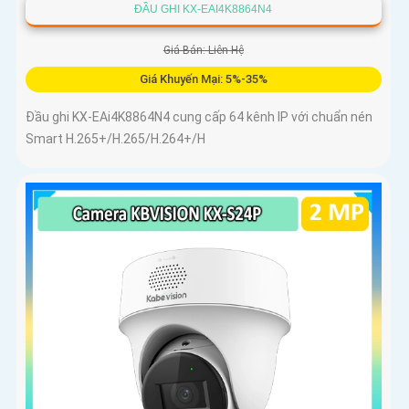
ĐẦU GHI KX-EAI4K8864N4
Giá Bán: Liên Hệ
Giá Khuyến Mại: 5%-35%
Đầu ghi KX-EAi4K8864N4 cung cấp 64 kênh IP với chuẩn nén
Smart H.265+/H.265/H.264+/H