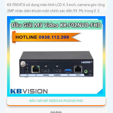
KX-FR04TA sử dụng màn hình LCD 4. 3 inch, camera góc rộng
2MP nhận diện khuôn mặt chính xác đến 99. 9% trong 0. 2
giây
ĐẦU GIẢI MÃ VIDEO KX-F02NVD-FHD
Giá Bán: