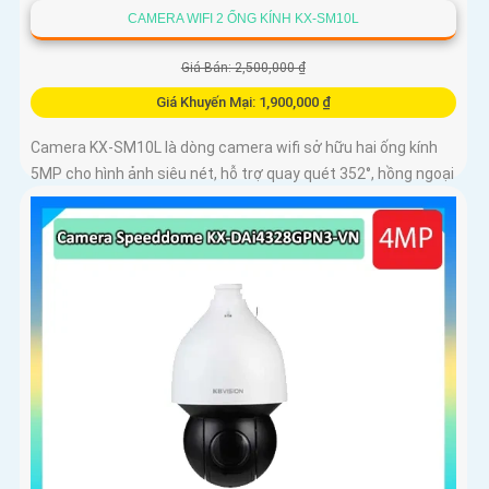
CAMERA WIFI 2 ỐNG KÍNH KX-SM10L
Giá Bán: 2,500,000 ₫
Giá Khuyến Mại: 1,900,000 ₫
Camera KX-SM10L là dòng camera wifi sở hữu hai ống kính
5MP cho hình ảnh siêu nét, hỗ trợ quay quét 352°, hồng ngoại
50m và đèn LED ánh sáng ấm lên đến 40m