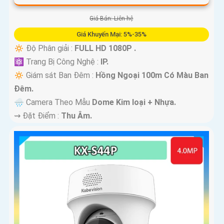
Giá Bán: Liên hệ
Giá Khuyến Mại: 5%-35%
🔅 Độ Phân giải :
FULL HD 1080P .
⚛️ Trang Bị Công Nghệ :
IP.
🔅 Giám sát Ban Đêm :
Hồng Ngoại 100m Có Màu Ban
Ðêm.
🌧️ Camera Theo Mẫu
Dome Kim loại + Nhựa.
️⇝ Đặt Điểm :
Thu Âm.