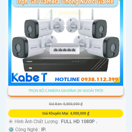
TRỌN BỘ CAMERA GIA ĐÌNH 2K NGOÀI TRỜI
Giá Bán: 5,800,000 ₫
Giá Khuyến Mại: 4,900,000 ₫
☀️ Hình Ành Chất Lượng :
FULL HD 1080P .
⚙ Công Nghệ :
IP.