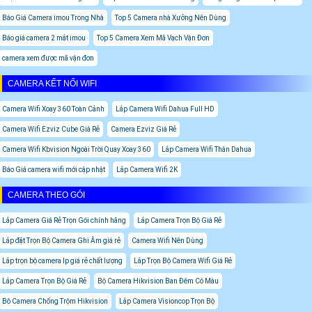
Báo Giá Camera imou Trong Nhà
Top 5 Camera nhà Xưởng Nên Dùng
Báo giá camera 2 mắt imou
Top 5 Camera Xem Mã Vạch Vận Đơn
camera xem được mã vận đơn
CAMERA KẾT NỐI WIFI
Camera Wifi Xoay 360 Toàn Cảnh
Lắp Camera Wifi Dahua Full HD
Camera Wifi Ezviz Cube Giá Rẻ
Camera Ezviz Giá Rẻ
Camera Wifi Kbvision Ngoài Trời Quay Xoay 360
Lắp Camera Wifi Thân Dahua
Báo Giá camera wifi mới cập nhật
Lắp Camera Wifi 2K
CAMERA THEO GÓI
Lắp Camera Giá Rẻ Trọn Gói chính hãng
Lắp Camera Trọn Bộ Giá Rẻ
Lắp đặt Trọn Bộ Camera Ghi Âm giá rẻ
Camera Wifi Nên Dùng
Lắp trọn bộ camera Ip giá rẻ chất lượng
Lắp Trọn Bộ Camera Wifi Giá Rẻ
Lắp Camera Trọn Bộ Giá Rẻ
Bộ Camera Hikvision Ban Đêm Có Màu
Bô Camera Chống Trộm Hikvision
Lắp Camera Visioncop Trọn Bộ