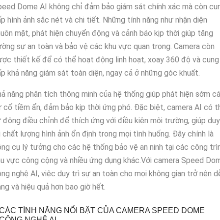
peed Dome AI không chỉ đảm bảo giám sát chính xác mà còn cu
p hình ảnh sắc nét và chi tiết. Những tính năng như nhận diện
uôn mặt, phát hiện chuyển động và cảnh báo kịp thời giúp tăng
ờng sự an toàn và bảo vệ các khu vực quan trọng. Camera còn
ợc thiết kế để có thể hoạt động linh hoạt, xoay 360 độ và cung
p khả năng giám sát toàn diện, ngay cả ở những góc khuất.
ả năng phân tích thông minh của hệ thống giúp phát hiện sớm c
 cố tiềm ẩn, đảm bảo kịp thời ứng phó. Đặc biệt, camera AI có t
 động điều chỉnh để thích ứng với điều kiện môi trường, giúp duy
ì chất lượng hình ảnh ổn định trong mọi tình huống. Đây chính là
ng cụ lý tưởng cho các hệ thống bảo vệ an ninh tại các công trìn
hu vực công cộng và nhiều ứng dụng khác.Với camera Speed Do
ng nghệ AI, việc duy trì sự an toàn cho mọi không gian trở nên d
ng và hiệu quả hơn bao giờ hết.
CÁC TÍNH NĂNG NỔI BẬT CỦA CAMERA SPEED DOME
CÔNG NGHỆ AI