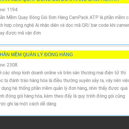
ew: 1194.
ần Mềm Quay Đóng Gói Đơn Hàng CamPack ATP là phần mềm c
ch hợp công nghệ Ai nhận diện và dọc mã QR/ bar code khi came
ay được mã vận đơn
HẦN MỀM QUẢN LÝ ĐÓNG HÀNG
ew: 2308.
i các shop kinh doanh online và trên sàn thương mại điện tử thì
ệc bị đánh tráo hàng hóa là điều thường xuyên xảy ra, vậy nên việ
 dụng hệ thống phần mềm quản lý đơn hàng, nhìn thấy được quá
ình đóng gói hàng hóa, kèm theo đấy là quy trình đóng gói cũng
ợc ghi lại một cách dễ dàng