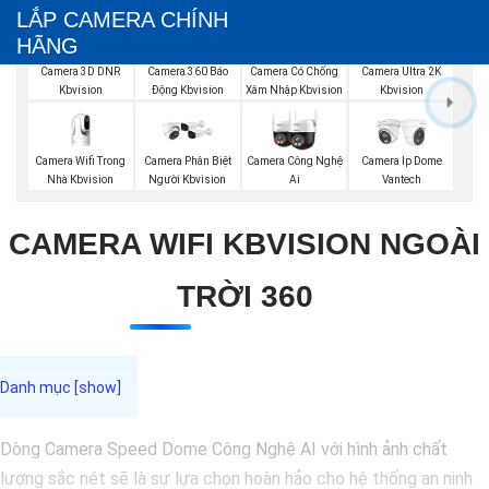
LẮP CAMERA CHÍNH
HÃNG
Camera 3D DNR
Camera 360 Báo
Camera Có Chống
Camera Ultra 2K
Kbvision
Động Kbvision
Xâm Nhập Kbvision
Kbvision
Camera Wifi Trong
Camera Phân Biệt
Camera Công Nghệ
Camera Ip Dome
Nhà Kbvision
Người Kbvision
Ai
Vantech
CAMERA WIFI KBVISION NGOÀI
TRỜI 360
Dòng Camera Speed Dome Công Nghệ AI với hình ảnh chất
lượng sắc nét sẽ là sự lựa chọn hoàn hảo cho hệ thống an ninh