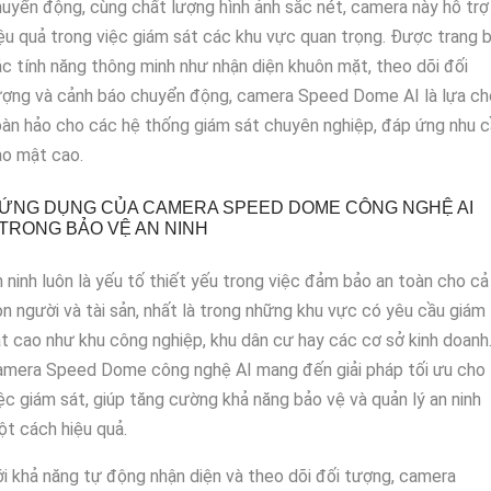
uyển động, cùng chất lượng hình ảnh sắc nét, camera này hỗ trợ
ệu quả trong việc giám sát các khu vực quan trọng. Được trang b
c tính năng thông minh như nhận diện khuôn mặt, theo dõi đối
ượng và cảnh báo chuyển động, camera Speed Dome AI là lựa ch
àn hảo cho các hệ thống giám sát chuyên nghiệp, đáp ứng nhu 
ảo mật cao.
ỨNG DỤNG CỦA CAMERA SPEED DOME CÔNG NGHỆ AI
TRONG BẢO VỆ AN NINH
 ninh luôn là yếu tố thiết yếu trong việc đảm bảo an toàn cho cả
n người và tài sản, nhất là trong những khu vực có yêu cầu giám
t cao như khu công nghiệp, khu dân cư hay các cơ sở kinh doanh
amera Speed Dome công nghệ AI mang đến giải pháp tối ưu cho
ệc giám sát, giúp tăng cường khả năng bảo vệ và quản lý an ninh
t cách hiệu quả.
i khả năng tự động nhận diện và theo dõi đối tượng, camera