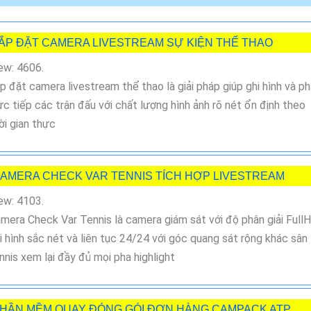
ẮP ĐẶT CAMERA LIVESTREAM SỰ KIỆN THỂ THAO
ew: 4606.
p đặt camera livestream thể thao là giải pháp giúp ghi hình và p
ực tiếp các trận đấu với chất lượng hình ảnh rõ nét ổn định theo
ời gian thực
AMERA CHECK VAR TENNIS TÍCH HỢP LIVESTREAM
ew: 4103.
mera Check Var Tennis là camera giám sát với độ phân giải Full
i hình sắc nét và liên tục 24/24 với góc quang sát rộng khác sân
nnis xem lại đầy đủ mọi pha highlight
HẦN MỀM QUAY ĐÓNG GÓI ĐƠN HÀNG CAMPACK ATP