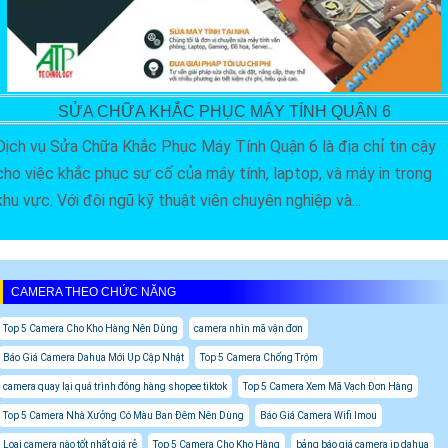
SỬA CHỮA KHẮC PHỤC MÁY TÍNH QUẬN 6
Dịch vụ Sửa Chữa Khắc Phục Máy Tính Quận 6 là địa chỉ tin cậy
cho việc khắc phục sự cố của máy tính, laptop, và máy in trong
khu vực. Với đội ngũ kỹ thuật viên chuyên nghiệp và...
CAMERA THEO CHỨC NĂNG
Top 5 Camera Cho Kho Hàng Nên Dùng
camera nhìn mã vận đơn
Báo Giá Camera Dahua Mới Up Cập Nhật
Top 5 Camera Chống Trộm
camera quay lại quá trình đóng hàng shopee tiktok
Top 5 Camera Xem Mã Vạch Đơn Hàng
Top 5 Camera Nhà Xưởng Có Màu Ban Đêm Nên Dùng
Báo Giá Camera Wifi Imou
Loại camera nào tốt nhất giá rẻ
Top 5 Camera Cho Kho Hàng
bảng báo giá camera ip dahua