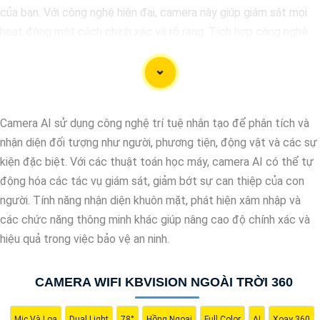
của bạn. Với công nghệ hiện đại, camera này giúp giám sát mọi
hoạt động một cách chính xác và rõ ràng. Tích hợp công nghệ
AI, camera này có khả năng nhận diện và phân biệt đối tượng,
giúp tăng cường hiệu quả giám sát và bảo vệ.
Hãy chọn Camera Speed Dome Công Nghệ AI để
nâng cao an
toàn
an toàn cho gia đình, doanh nghiệp của bạn và hãy đầu tư
Camera AI sử dụng công nghệ trí tuệ nhân tạo để phân tích và
vào một giải pháp an ninh đáng tin cậy.
nhận diện đối tượng như người, phương tiện, động vật và các sự
kiện đặc biệt. Với các thuật toán học máy, camera AI có thể tự
động hóa các tác vụ giám sát, giảm bớt sự can thiệp của con
người. Tính năng nhận diện khuôn mặt, phát hiện xâm nhập và
các chức năng thông minh khác giúp nâng cao độ chính xác và
hiệu quả trong việc bảo vệ an ninh.
CAMERA WIFI KBVISION NGOÀI TRỜI 360
Mic Và Loa
Dual Light
78°
Hồng Ngoại
Full Color
AI
Xoay 360