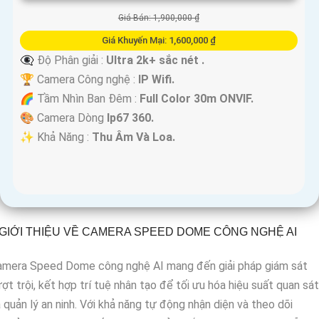
Giá Bán: 1,900,000 ₫
Giá Khuyến Mại: 1,600,000 ₫
👁️‍🗨 Độ Phân giải :
Ultra 2k+ sắc nét .
🏆 Camera Công nghệ :
IP Wifi.
🌈 Tầm Nhìn Ban Đêm :
Full Color 30m ONVIF.
🎨 Camera Dòng
Ip67 360.
️✨ Khả Năng :
Thu Âm Và Loa.
GIỚI THIỆU VỀ CAMERA SPEED DOME CÔNG NGHỆ AI
amera Speed Dome công nghệ AI mang đến giải pháp giám sát
ợt trội, kết hợp trí tuệ nhân tạo để tối ưu hóa hiệu suất quan sát
 quản lý an ninh. Với khả năng tự động nhận diện và theo dõi