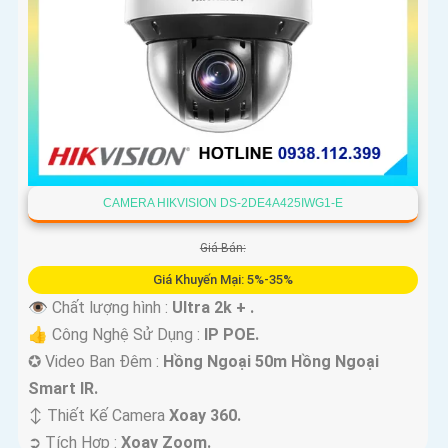
CAMERA HIKVISION DS-2DE4A425IWG1-E
Giá Bán:
Giá Khuyến Mại: 5%-35%
👁 Chất lượng hình :
Ultra 2k + .
👍 Công Nghệ Sử Dụng :
IP POE.
✪ Video Ban Đêm :
Hồng Ngoại 50m Hồng Ngoại
Smart IR.
↕️ Thiết Kế Camera
Xoay 360.
️➲ Tích Hợp :
Xoay Zoom.