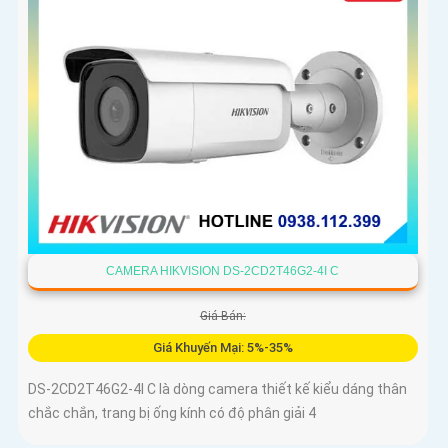
CAMERA HIKVISION DS-2CD2T46G2-4I C
Giá Bán:
Giá Khuyến Mại: 5%-35%
DS-2CD2T46G2-4I C là dòng camera thiết kế kiểu dáng thân
chắc chắn, trang bị ống kính có độ phân giải 4