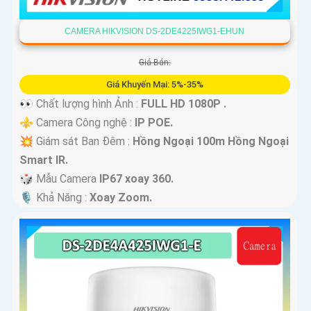
CAMERA HIKVISION DS-2DE4225IWG1-EHUN
Giá Bán:
Giá Khuyến Mại: 5%-35%
👀 Chất lượng hình Ảnh :
FULL HD 1080P .
⚜️ Camera Công nghệ :
IP POE.
💥 Giám sát Ban Đêm :
Hồng Ngoại 100m Hồng Ngoại
Smart IR.
🎲 Mẫu Camera
IP67 xoay 360.
️🎙 Khả Năng :
Xoay Zoom.