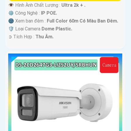
👁 Hình Ành Chất Lượng :
Ultra 2k + .
⚙ Công Nghệ :
IP POE.
🌚 Xem ban đêm :
Full Color 60m Có Màu Ban Ðêm.
🛡 Loại Camera
Dome Plastic.
️➲ Tích Hợp :
Thu Âm.