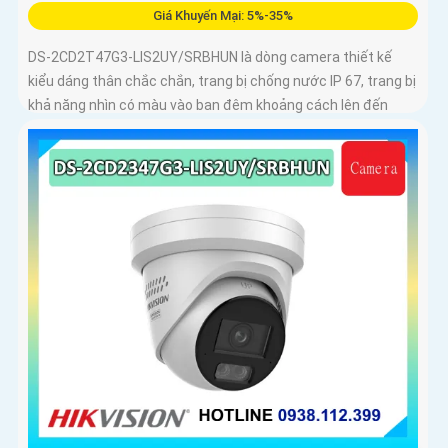
Giá Khuyến Mại: 5%-35%
DS-2CD2T47G3-LIS2UY/SRBHUN là dòng camera thiết kế
kiểu dáng thân chắc chắn, trang bị chống nước IP 67, trang bị
khả năng nhìn có màu vào ban đêm khoảng cách lên đến
60m, phát hiện chuyển động và phân biệt được người và
phương tiện, ống kính 4