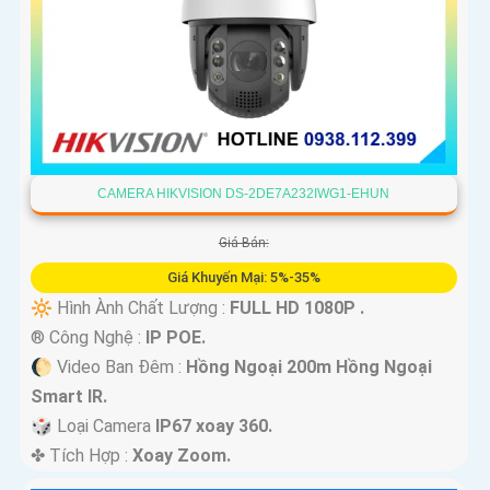
CAMERA HIKVISION DS-2DE7A232IWG1-EHUN
Giá Bán:
Giá Khuyến Mại: 5%-35%
🔆 Hình Ành Chất Lượng :
FULL HD 1080P .
®️ Công Nghệ :
IP POE.
🌔 Video Ban Đêm :
Hồng Ngoại 200m Hồng Ngoại
Smart IR.
🎲 Loại Camera
IP67 xoay 360.
️✤ Tích Hợp :
Xoay Zoom.