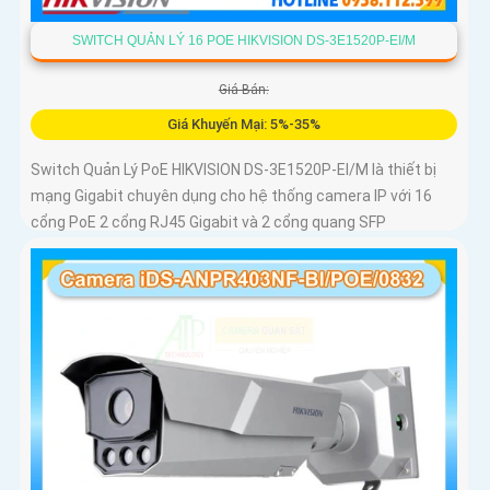
SWITCH QUẢN LÝ 16 POE HIKVISION DS-3E1520P-EI/M
Giá Bán:
Giá Khuyến Mại: 5%-35%
Switch Quản Lý PoE HIKVISION DS-3E1520P-EI/M là thiết bị
mạng Gigabit chuyên dụng cho hệ thống camera IP với 16
cổng PoE 2 cổng RJ45 Gigabit và 2 cổng quang SFP