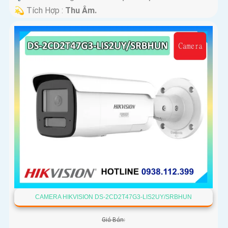
️💫 Tích Hợp :
Thu Âm.
CAMERA HIKVISION DS-2CD2T47G3-LIS2UY/SRBHUN
Giá Bán: