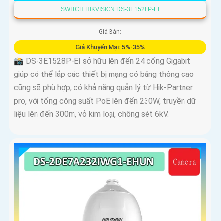
SWITCH HIKVISION DS-3E1528P-EI
Giá Bán:
Giá Khuyến Mại: 5%-35%
📸 DS-3E1528P-EI sở hữu lên đến 24 cổng Gigabit
giúp có thể lắp các thiết bị mạng có băng thông cao
cũng sẽ phù hợp, có khả năng quản lý từ Hik-Partner
pro, với tổng công suất PoE lên đến 230W, truyền dữ
liệu lên đến 300m, vỏ kim loại, chông sét 6kV.