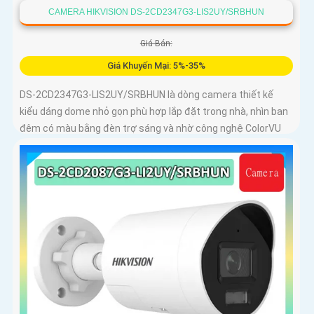
CAMERA HIKVISION DS-2CD2347G3-LIS2UY/SRBHUN
Giá Bán:
Giá Khuyến Mại: 5%-35%
DS-2CD2347G3-LIS2UY/SRBHUN là dòng camera thiết kế
kiểu dáng dome nhỏ gọn phù hợp lắp đặt trong nhà, nhìn ban
đêm có màu bằng đèn trợ sáng và nhờ công nghệ ColorVU
HikAI-ISP, có tính năng AI giúp nhận diện người và phương
tiện, tích hợp micro kép