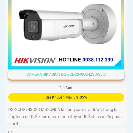
CAMERA HIKVISION DS-2CD2646G2-IZSU/SL C
Giá Bán:
Giá Khuyến Mại: 5%-35%
DS-2CD2743G2-LIZS2UHUN là dòng camera được trang bị
ống kính có thể zoom, kèm theo đấy có thể nhìn với độ phân
giải 4