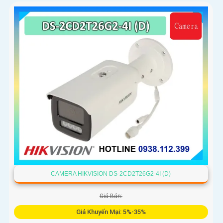
CAMERA HIKVISION DS-2CD2T26G2-4I (D)
Giá Bán:
Giá Khuyến Mại: 5%-35%