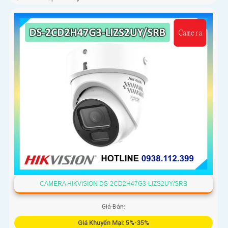
CAMERA HIKVISION DS-2CD2H47G3-LIZS2UY/SRB
Giá Bán:
Giá Khuyến Mại: 5%-35%