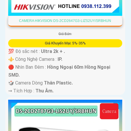
CAMERA HIKVISION DS-2CD2647G3-LIZS2UY/SRBHUN
Giá Bán:
Giá Khuyến Mại: 5%-35%
💯 Độ sắc nét :
Ultra 2k + .
⚜️ Công Nghệ Camera :
IP.
🔴 Nhìn Ban Đêm :
Hồng Ngoại 60m Hồng Ngoại
SMD.
🎲 Camera Dòng
Thân Plastic.
️⇝ Tích Hợp :
Thu Âm.