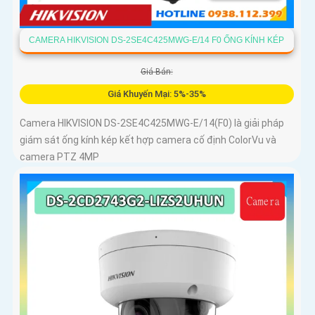
CAMERA HIKVISION DS-2SE4C425MWG-E/14 F0 ỐNG KÍNH KÉP
Giá Bán:
Giá Khuyến Mại: 5%-35%
Camera HIKVISION DS-2SE4C425MWG-E/14(F0) là giải pháp
giám sát ống kính kép kết hợp camera cố định ColorVu và
camera PTZ 4MP