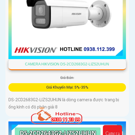
CAMERA HIKVISION DS-2CD2683G2-LIZS2UHUN
Giá Bán:
Giá Khuyến Mại: 5%-35%
DS-2CD2683G2-LIZS2UHUN là dòng camera được trang bị
ống kính có độ phân giải 8