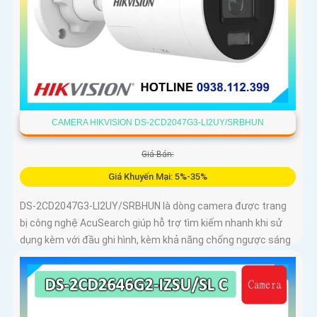
CAMERA HIKVISION DS-2CD2047G3-LI2UY/SRBHUN
Giá Bán:
Giá Khuyến Mại: 5%-35%
DS-2CD2047G3-LI2UY/SRBHUN là dòng camera được trang
bị công nghệ AcuSearch giúp hỗ trợ tìm kiếm nhanh khi sử
dụng kèm với đầu ghi hình, kèm khả năng chống ngược sáng
WDR 130dB, trang bị micro kép và loa hỗ trợ đàm thoại 2
chiều, ống kính 4