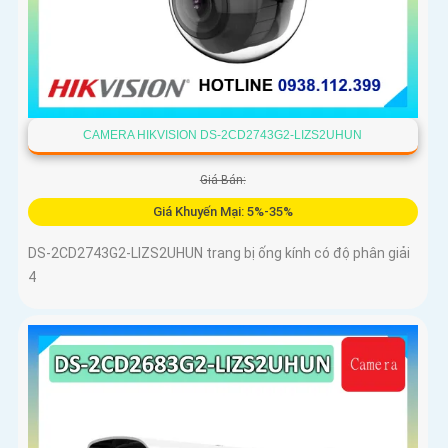
CAMERA HIKVISION DS-2CD2743G2-LIZS2UHUN
Giá Bán:
Giá Khuyến Mại: 5%-35%
DS-2CD2743G2-LIZS2UHUN trang bị ống kính có độ phân giải
4