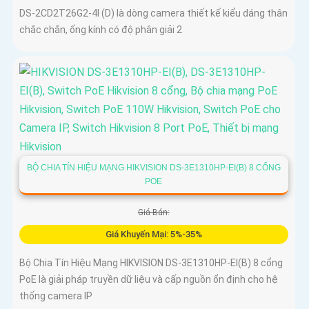
DS-2CD2T26G2-4I (D) là dòng camera thiết kế kiểu dáng thân
chắc chắn, ống kính có độ phân giải 2
BỘ CHIA TÍN HIỆU MẠNG HIKVISION DS-3E1310HP-EI(B) 8 CỔNG
POE
Giá Bán:
Giá Khuyến Mại: 5%-35%
Bộ Chia Tín Hiệu Mạng HIKVISION DS-3E1310HP-EI(B) 8 cổng
PoE là giải pháp truyền dữ liệu và cấp nguồn ổn định cho hệ
thống camera IP