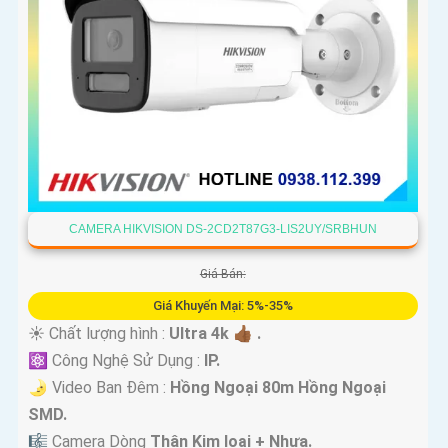
CAMERA HIKVISION DS-2CD2T87G3-LIS2UY/SRBHUN
Giá Bán:
Giá Khuyến Mại: 5%-35%
☀️ Chất lượng hình :
Ultra 4k 👍🏾 .
⚛️ Công Nghệ Sử Dụng :
IP.
🌛 Video Ban Đêm :
Hồng Ngoại 80m Hồng Ngoại
SMD.
🎼️ Camera Dòng
Thân Kim loại + Nhựa.