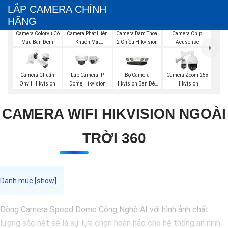
LẮP CAMERA CHÍNH
HÃNG
Camera Phát Hiện
Camera Đàm Thoại
Camera Colorvu Có
Camera Chip
Khuôn Mặt
2 Chiều Hikvision
Màu Ban Đêm
Acusense
Hikvision
Bộ Camera
Camera Chuẩn
Lắp Camera IP
Camera Zoom 25x
Hikvision Ban Đêm
Onvif Hikvision
Dome Hikvision
Hikvision
Có Màu
CAMERA WIFI HIKVISION NGOÀI
TRỜI 360
Dòng Camera Speed Dome Công Nghệ AI với hình ảnh chất
lượng sắc nét sẽ là sự lựa chọn hoàn hảo cho hệ thống an ninh