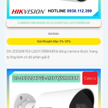
CAMERA HIKVISION DS-2CD2087G3-LI2UY/SRBHUN
Giá Bán:
Giá Khuyến Mại: 5%-35%
DS-2CD2087G3-LI2UY/SRBHUN là dòng camera được trang
bị ống kính có độ phân giải 8