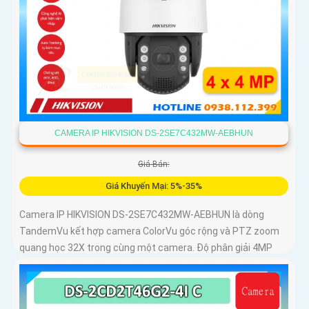
CAMERA IP HIKVISION DS-2SE7C432MW-AEBHUN
Giá Bán:
Giá Khuyến Mại: 5%-35%
Camera IP HIKVISION DS-2SE7C432MW-AEBHUN là dòng
TandemVu kết hợp camera ColorVu góc rộng và PTZ zoom
quang học 32X trong cùng một camera. Độ phân giải 4MP
hồng ngoại 200m chuẩn nén H