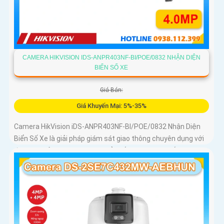
CAMERA HIKVISION IDS-ANPR403NF-BI/POE/0832 NHẬN DIỆN
BIỂN SỐ XE
Giá Bán:
Giá Khuyến Mại: 5%-35%
Camera HikVision iDS-ANPR403NF-BI/POE/0832 Nhận Diện
Biển Số Xe là giải pháp giám sát giao thông chuyên dụng với
độ phân giải 4MP nhận diện biển số phương tiện tốc độ từ 5
đến 120km/h cảm biến 1/1