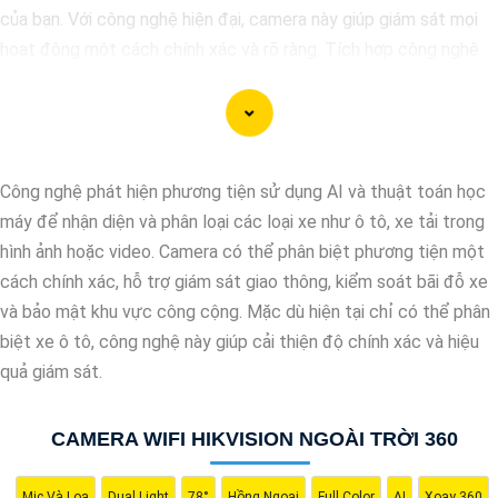
của bạn. Với công nghệ hiện đại, camera này giúp giám sát mọi
hoạt động một cách chính xác và rõ ràng. Tích hợp công nghệ
AI, camera này có khả năng nhận diện và phân biệt đối tượng,
giúp tăng cường hiệu quả giám sát và bảo vệ.
Hãy chọn Camera Speed Dome Công Nghệ AI để
nâng cao an
toàn
an toàn cho gia đình, doanh nghiệp của bạn và hãy đầu tư
Công nghệ phát hiện phương tiện sử dụng AI và thuật toán học
vào một giải pháp an ninh đáng tin cậy.
máy để nhận diện và phân loại các loại xe như ô tô, xe tải trong
hình ảnh hoặc video. Camera có thể phân biệt phương tiện một
cách chính xác, hỗ trợ giám sát giao thông, kiểm soát bãi đỗ xe
và bảo mật khu vực công cộng. Mặc dù hiện tại chỉ có thể phân
biệt xe ô tô, công nghệ này giúp cải thiện độ chính xác và hiệu
quả giám sát.
CAMERA WIFI HIKVISION NGOÀI TRỜI 360
Mic Và Loa
Dual Light
78°
Hồng Ngoại
Full Color
AI
Xoay 360