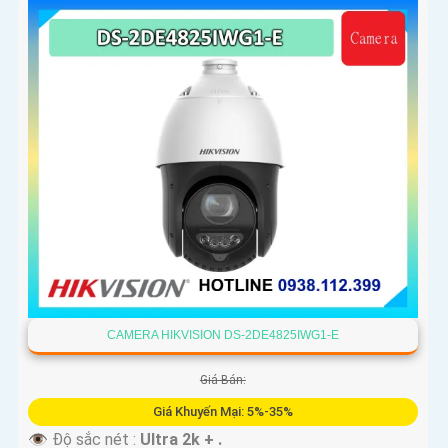
CAMERA HIKVISION DS-2DE4825IWG1-E
Giá Bán:
Giá Khuyến Mại: 5%-35%
👁 Độ sắc nét :
Ultra 2k + .