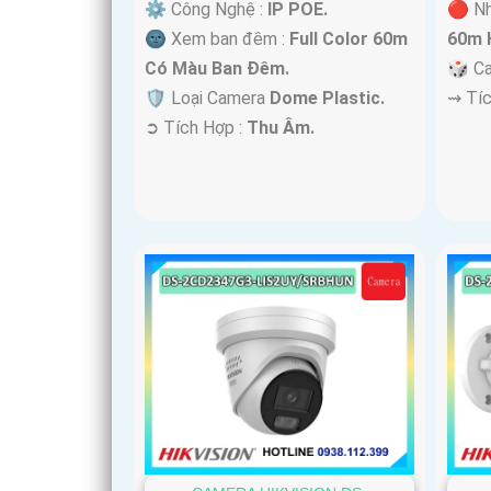
⚙ Công Nghệ :
IP POE.
🔴 Nh
🌚 Xem ban đêm :
Full Color 60m
60m 
Có Màu Ban Ðêm.
🎲 C
🛡 Loại Camera
Dome Plastic.
️⇝ Tí
️➲ Tích Hợp :
Thu Âm.