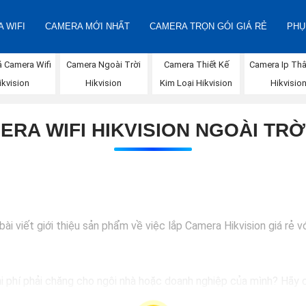
 WIFI
CAMERA MỚI NHẤT
CAMERA TRỌN GÓI GIÁ RẺ
PHỤ
á Camera Wifi
Camera Ngoài Trời
Camera Thiết Kế
Camera Ip Thâ
ikvision
Hikvision
Kim Loại Hikvision
Hikvisio
ERA WIFI HIKVISION NGOÀI TRỜI
i viết giới thiệu sản phẩm về việc lắp Camera Hikvision giá rẻ vớ
hi phí phải chăng cho ngôi nhà hoặc doanh nghiệp của mình? Hãy c
ượng hình ảnh sắc nét và giá cả phải chăng, Camera Hikvision là s