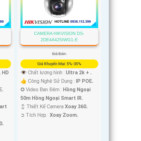
CAMERA HIKVISION DS-
2DE4A425IWG1-E
Giá Bán:
Giá Khuyến Mại: 5%-35%
L HD
👁 Chất lượng hình :
Ultra 2k + .
👍 Công Nghệ Sử Dụng :
IP POE.
E.
✪ Video Ban Đêm :
Hồng Ngoại
50m Hồng Ngoại Smart IR.
art
↕️ Thiết Kế Camera
Xoay 360.
️➲ Tích Hợp :
Xoay Zoom.
0.