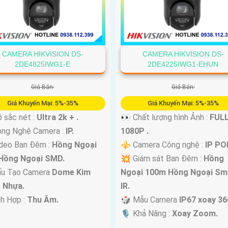
CAMERA HIKVISION DS-
CAMERA HIKVISION DS-
2DE4825IWG1-E
2DE4225IWG1-EHUN
Giá Bán:
Giá Bán:
Giá Khuyến Mại: 5%-35%
Giá Khuyến Mại: 5%-35%
 sắc nét :
Ultra 2k + .
👀 Chất lượng hình Ảnh :
FUL
ông Nghệ Camera :
IP.
1080P .
deo Ban Đêm :
Hồng Ngoại
⚜️ Camera Công nghệ :
IP PO
Hồng Ngoại SMD.
💥 Giám sát Ban Đêm :
Hồng
ấu Tạo Camera
Dome Kim
Ngoại 100m Hồng Ngoại Sm
+ Nhựa.
IR.
ch Hợp :
Thu Âm.
🎲 Mẫu Camera
IP67 xoay 36
️🎙 Khả Năng :
Xoay Zoom.