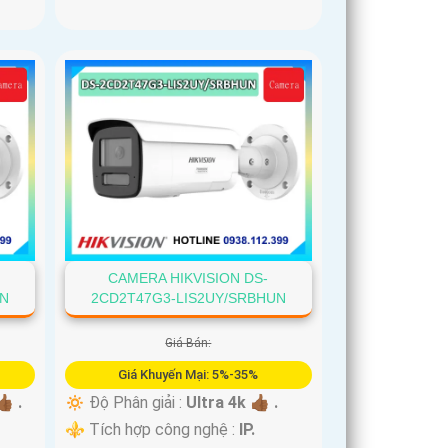
CAMERA HIKVISION DS-
UN
2CD2T47G3-LIS2UY/SRBHUN
Giá Bán:
Giá Khuyến Mại: 5%-35%
🏾 .
🔅 Độ Phân giải :
Ultra 4k 👍🏾 .
⚜️ Tích hợp công nghệ :
IP.