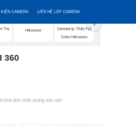
 KIỆN CAMERA
LIÊN HỆ LẮP CAMERA
Camera IP Full Color
n Trụ
Camera Ip Thân Full
Hikvision
n
Color Hikvision
 360
i hình ảnh chất lượng sắc nét:
ân nhắc lắp đặt Camera Hikvision, giải pháp hàng
ự lựa chọn lý tưởng cho việc bảo vệ tài sản và an