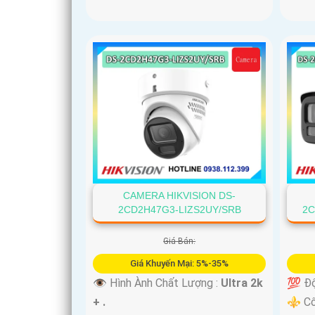
'
CAMERA HIKVISION DS-
2CD2H47G3-LIZS2UY/SRB
2C
Giá Bán:
Giá Khuyến Mại: 5%-35%
👁 Hình Ành Chất Lượng :
Ultra 2k
💯 Độ
+ .
⚜️ C