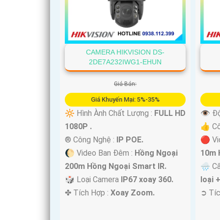
CAMERA HIKVISION DS-
2DE7A232IWG1-EHUN
Giá Bán:
Giá Khuyến Mại: 5%-35%
🔆 Hình Ành Chất Lượng :
FULL HD
👁 Độ
1080P .
👍 C
®️ Công Nghệ :
IP POE.
🔴 Vi
🌔 Video Ban Đêm :
Hồng Ngoại
10m 
200m Hồng Ngoại Smart IR.
🌧️ C
🎲 Loại Camera
IP67 xoay 360.
loại 
️✤ Tích Hợp :
Xoay Zoom.
️➲ Tí