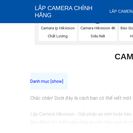
LẮP CAMERA CHÍNH
LẮP CAMERA
HÃNG
Báo Gi
Camera Ip Hikvision
Camera Hikvision 4K
H
Chất Lượng
Siêu Nét
CAM
Chắc chắn! Dưới đây là cách bạn có thể viết một bà
Lắp Camera Hikvision - Giải pháp an ninh hoàn hảo
Bạn đang tìm kiếm giải pháp an ninh hiệu quả và c
đầu trong lĩnh vực an ninh và giám sát. Với chất l