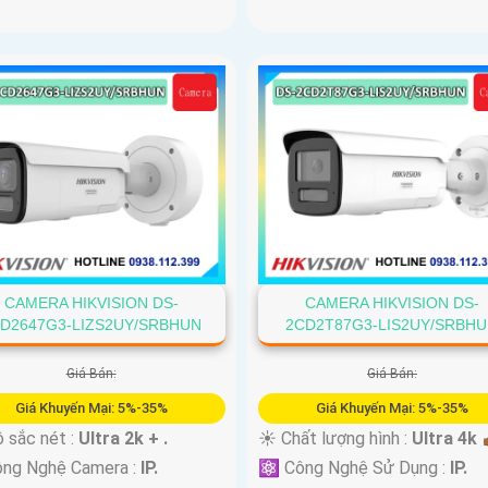
CAMERA HIKVISION DS-
CAMERA HIKVISION DS-
D2647G3-LIZS2UY/SRBHUN
2CD2T87G3-LIS2UY/SRBH
Giá Bán:
Giá Bán:
Giá Khuyến Mại: 5%-35%
Giá Khuyến Mại: 5%-35%
 sắc nét :
Ultra 2k + .
☀️ Chất lượng hình :
Ultra 4k 👍
ông Nghệ Camera :
IP.
⚛️ Công Nghệ Sử Dụng :
IP.