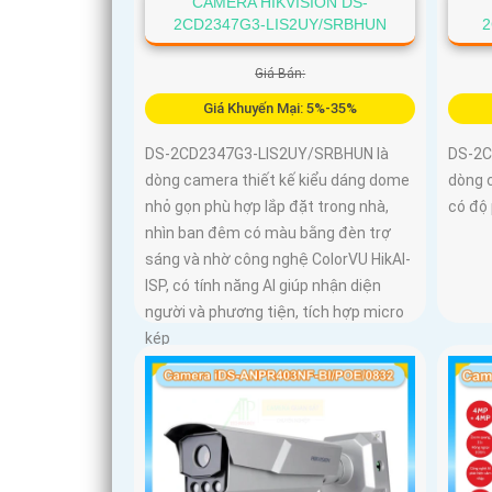
CAMERA HIKVISION DS-
2CD2347G3-LIS2UY/SRBHUN
2
Giá Bán:
Giá Khuyến Mại: 5%-35%
DS-2CD2347G3-LIS2UY/SRBHUN là
DS-2C
dòng camera thiết kế kiểu dáng dome
dòng 
nhỏ gọn phù hợp lắp đặt trong nhà,
có độ 
nhìn ban đêm có màu bằng đèn trợ
sáng và nhờ công nghệ ColorVU HikAI-
ISP, có tính năng AI giúp nhận diện
người và phương tiện, tích hợp micro
kép