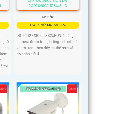
CAMERA HIKVISION DS-
N
2CD2646G2-IZSU/SL C
Giá Bán:
Giá Khuyến Mại: 5%-35%
à
DS-2CD2743G2-LIZS2UHUN là dòng
 nghệ
camera được trang bị ống kính có thể
nhanh
zoom, kèm theo đấy có thể nhìn với
, kèm
độ phân giải 4
R
hỗ trợ