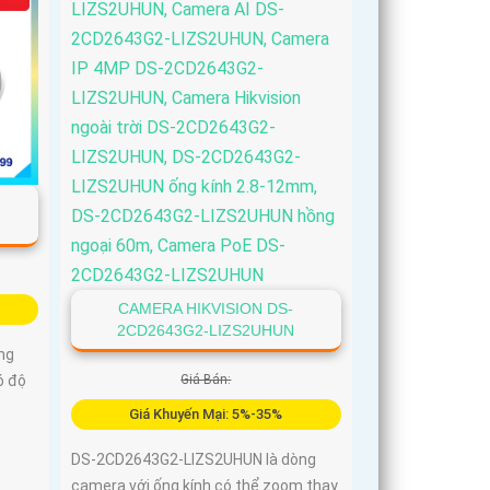
CAMERA HIKVISION DS-
2CD2643G2-LIZS2UHUN
ng
Giá Bán:
ó độ
Giá Khuyến Mại: 5%-35%
DS-2CD2643G2-LIZS2UHUN là dòng
camera với ống kính có thể zoom thay