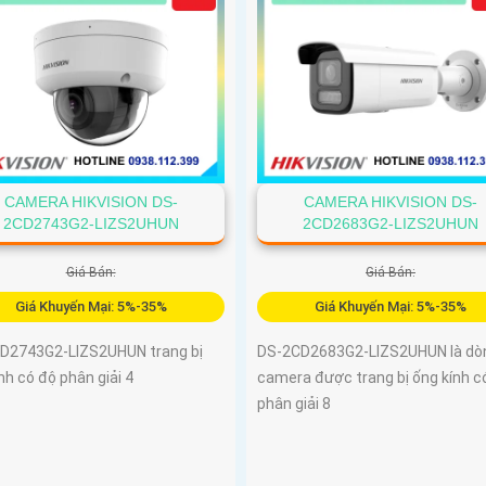
CAMERA HIKVISION DS-
CAMERA HIKVISION DS-
2CD2743G2-LIZS2UHUN
2CD2683G2-LIZS2UHUN
Giá Bán:
Giá Bán:
Giá Khuyến Mại: 5%-35%
Giá Khuyến Mại: 5%-35%
D2743G2-LIZS2UHUN trang bị
DS-2CD2683G2-LIZS2UHUN là dò
nh có độ phân giải 4
camera được trang bị ống kính c
phân giải 8