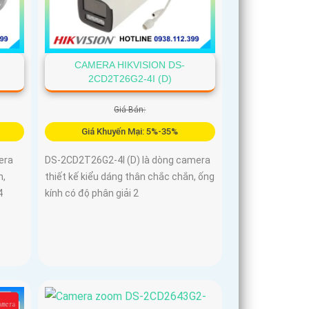
CAMERA HIKVISION DS-
2CD2T26G2-4I (D)
Giá Bán:
Giá Khuyến Mại: 5%-35%
era
DS-2CD2T26G2-4I (D) là dòng camera
n,
thiết kế kiểu dáng thân chắc chắn, ống
4
kính có độ phân giải 2