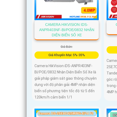
CAMERA HIKVISION IDS-
ANPR403NF-BI/POE/0832 NHẬN
DIỆN BIỂN SỐ XE
Giá Bán:
Giá Khuyến Mại: 5%-35%
Camer
Camera HikVision iDS-ANPR403NF-
2SE7C
BI/POE/0832 Nhận Diện Biển Số Xe là
Tande
giải pháp giám sát giao thông chuyên
góc r
dụng với độ phân giải 4MP nhận diện
trong
biển số phương tiện tốc độ từ 5 đến
4MP h
120km/h cảm biến 1/1