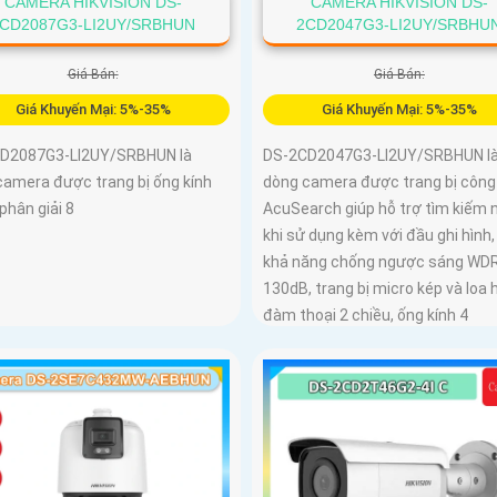
CAMERA HIKVISION DS-
CAMERA HIKVISION DS-
CD2087G3-LI2UY/SRBHUN
2CD2047G3-LI2UY/SRBHU
Giá Bán:
Giá Bán:
Giá Khuyến Mại: 5%-35%
Giá Khuyến Mại: 5%-35%
D2087G3-LI2UY/SRBHUN là
DS-2CD2047G3-LI2UY/SRBHUN l
camera được trang bị ống kính
dòng camera được trang bị công
phân giải 8
AcuSearch giúp hỗ trợ tìm kiếm 
khi sử dụng kèm với đầu ghi hình
khả năng chống ngược sáng WD
130dB, trang bị micro kép và loa 
đàm thoại 2 chiều, ống kính 4