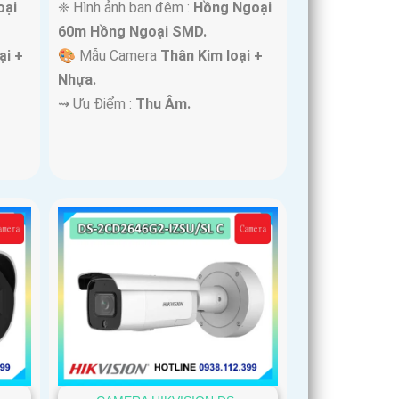
oại
❈ Hình ảnh ban đêm :
Hồng Ngoại
60m Hồng Ngoại SMD.
ại +
🎨 Mẫu Camera
Thân Kim loại +
Nhựa.
️⇝ Ưu Điểm :
Thu Âm.