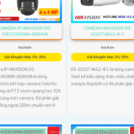
CAMERA IP HIKVISION DS-
CAMERA HIKVISION DS-
2SE7C432MW-AEBHUN
2CD2T46G2-4I C
Giá Bán:
Giá Bán:
Giá Khuyến Mại: 5%-35%
Giá Khuyến Mại: 5%-35%
a IP HIKVISION DS-
DS-2CD2T46G2-4I C là dòng cam
432MW-AEBHUN là dòng
thiết kế kiểu dáng thân chắc chắ
mVu kết hợp camera ColorVu
trang bị ống kính có độ phân giải 
ộng và PTZ zoom quang học 32X
 cùng một camera. Độ phân giải
ồng ngoại 200m chuẩn nén H