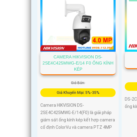
CAMERA HIKVISION DS-
2SE4C425MWG-E/14 F0 ỐNG KÍNH
KÉP
Giá Bán:
Giá Khuyến Mại: 5%-35%
DS-2C
Camera HIKVISION DS-
ống kí
2SE4C425MWG-E/14(F0) là giải pháp
giám sát ống kính kép kết hợp camera
cố định ColorVu và camera PTZ 4MP