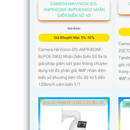
CAMERA HIKVISION IDS-
ANPR403NF-BI/POE/0832 NHẬN
DIỆN BIỂN SỐ XE
Giá Bán:
Giá Khuyến Mại: 5%-35%
Camer
Camera HikVision iDS-ANPR403NF-
2SE7C
BI/POE/0832 Nhận Diện Biển Số Xe là
Tande
giải pháp giám sát giao thông chuyên
góc r
dụng với độ phân giải 4MP nhận diện
trong
biển số phương tiện tốc độ từ 5 đến
4MP h
120km/h cảm biến 1/1