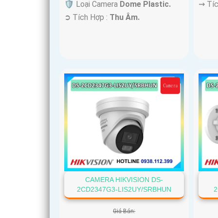
🛡 Loại Camera
Dome Plastic.
️⇝ Tí
️➲ Tích Hợp :
Thu Âm.
CAMERA HIKVISION DS-
2CD2347G3-LIS2UY/SRBHUN
2
Giá Bán: