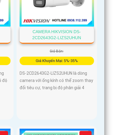
CAMERA HIKVISION DS-
2CD2643G2-LIZS2UHUN
Giá Bán:
Giá Khuyến Mại: 5%-35%
ng
DS-2CD2643G2-LIZS2UHUN là dòng
ó độ
camera với ống kính có thể zoom thay
đổi tiêu cự, trang bị độ phân giải 4