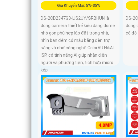
Giá Khuyến Mại: 5%-35%
DS-2CD2347G3-LIS2UY/SRBHUN là
DS-2C
dòng camera thiết kế kiểu dáng dome
dòng 
nhỏ gọn phù hợp lắp đặt trong nhà,
có độ 
nhìn ban đêm có màu bằng đèn trợ
sáng và nhờ công nghệ ColorVU HikAI-
ISP, có tính năng AI giúp nhận diện
người và phương tiện, tích hợp micro
kép