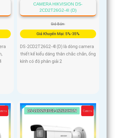
CAMERA HIKVISION DS-
2CD2T26G2-4I (D)
Giá Bán:
Giá Khuyến Mại: 5%-35%
era
DS-2CD2T26G2-4I (D) là dòng camera
n,
thiết kế kiểu dáng thân chắc chắn, ống
4
kính có độ phân giải 2