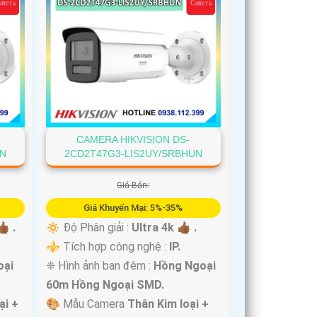
CAMERA HIKVISION DS-
UN
2CD2T47G3-LIS2UY/SRBHUN
Giá Bán:
Giá Khuyến Mại: 5%-35%
🏾 .
🔅 Độ Phân giải :
Ultra 4k 👍🏾 .
⚜️ Tích hợp công nghệ :
IP.
oại
❈ Hình ảnh ban đêm :
Hồng Ngoại
60m Hồng Ngoại SMD.
ại +
🎨 Mẫu Camera
Thân Kim loại +