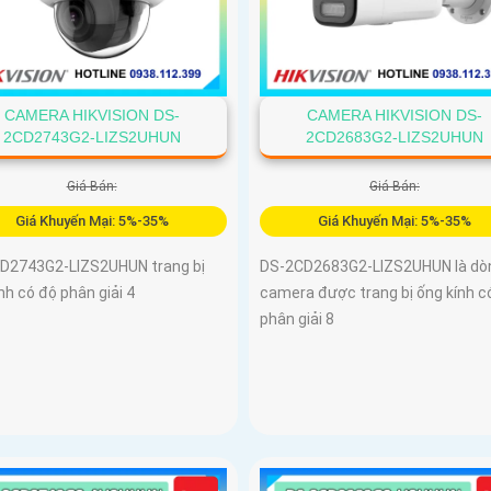
CAMERA HIKVISION DS-
CAMERA HIKVISION DS-
2CD2743G2-LIZS2UHUN
2CD2683G2-LIZS2UHUN
Giá Bán:
Giá Bán:
Giá Khuyến Mại: 5%-35%
Giá Khuyến Mại: 5%-35%
D2743G2-LIZS2UHUN trang bị
DS-2CD2683G2-LIZS2UHUN là dò
nh có độ phân giải 4
camera được trang bị ống kính c
phân giải 8