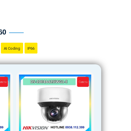
60
AI Coding
IP66