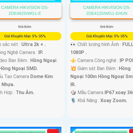
CAMERA HIKVISION DS-
CAMERA HIKVISION DS-
2DE4825IWG1-E
2DE4225IWG1-EHUN
Giá Bán:
Giá Bán:
Giá Khuyến Mại: 5%-35%
Giá Khuyến Mại: 5%-35%
 sắc nét :
Ultra 2k + .
👀 Chất lượng hình Ảnh :
FUL
ông Nghệ Camera :
IP.
1080P .
deo Ban Đêm :
Hồng Ngoại
⚜️ Camera Công nghệ :
IP PO
Hồng Ngoại SMD.
💥 Giám sát Ban Đêm :
Hồng
ấu Tạo Camera
Dome Kim
Ngoại 100m Hồng Ngoại Sm
+ Nhựa.
IR.
ch Hợp :
Thu Âm.
🎲 Mẫu Camera
IP67 xoay 36
️🎙 Khả Năng :
Xoay Zoom.