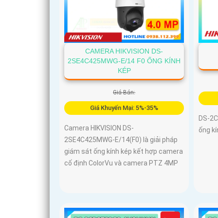
CAMERA HIKVISION DS-
2SE4C425MWG-E/14 F0 ỐNG KÍNH
KÉP
Giá Bán:
Giá Khuyến Mại: 5%-35%
DS-2C
Camera HIKVISION DS-
ống kí
2SE4C425MWG-E/14(F0) là giải pháp
giám sát ống kính kép kết hợp camera
cố định ColorVu và camera PTZ 4MP