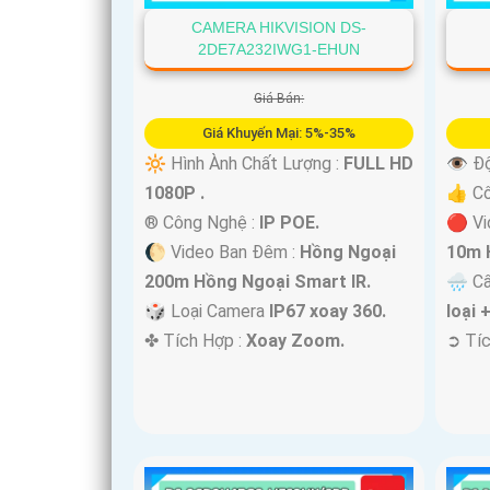
CAMERA HIKVISION DS-
2DE7A232IWG1-EHUN
Giá Bán:
Giá Khuyến Mại: 5%-35%
🔆 Hình Ành Chất Lượng :
FULL HD
👁 Độ
1080P .
👍 C
®️ Công Nghệ :
IP POE.
🔴 Vi
🌔 Video Ban Đêm :
Hồng Ngoại
10m 
200m Hồng Ngoại Smart IR.
🌧️ C
🎲 Loại Camera
IP67 xoay 360.
loại 
️✤ Tích Hợp :
Xoay Zoom.
️➲ Tí
'