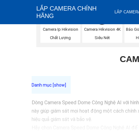
LẮP CAMERA CHÍNH
LẮP CAMERA
HÃNG
Báo Gi
Camera Ip Hikvision
Camera Hikvision 4K
H
Chất Lượng
Siêu Nét
CAM
Dòng Camera Speed Dome Công Nghệ AI với hình ản
này giúp giám sát mọi hoạt động một cách chính x
hiệu quả giám sát và bảo vệ.
Hãy chọn Camera Speed Dome Công Nghệ AI để
cậy.