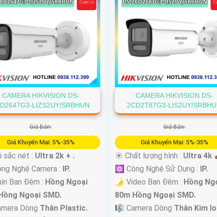
CAMERA HIKVISION DS-
CAMERA HIKVISION DS-
D2647G3-LIZS2UY/SRBHUN
2CD2T87G3-LIS2UY/SRBH
Giá Bán:
Giá Bán:
Giá Khuyến Mại: 5%-35%
Giá Khuyến Mại: 5%-35%
 sắc nét :
Ultra 2k + .
☀️ Chất lượng hình :
Ultra 4k 👍
ông Nghệ Camera :
IP.
⚛️ Công Nghệ Sử Dụng :
IP.
ìn Ban Đêm :
Hồng Ngoại
🌛 Video Ban Đêm :
Hồng Ng
Hồng Ngoại SMD.
80m Hồng Ngoại SMD.
amera Dòng
Thân Plastic.
🎼️ Camera Dòng
Thân Kim lo