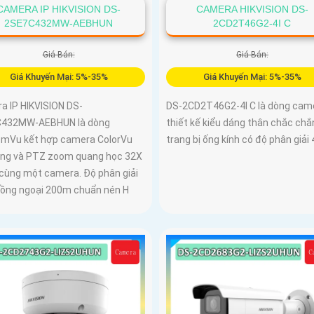
CAMERA IP HIKVISION DS-
CAMERA HIKVISION DS-
2SE7C432MW-AEBHUN
2CD2T46G2-4I C
Giá Bán:
Giá Bán:
Giá Khuyến Mại: 5%-35%
Giá Khuyến Mại: 5%-35%
a IP HIKVISION DS-
DS-2CD2T46G2-4I C là dòng cam
432MW-AEBHUN là dòng
thiết kế kiểu dáng thân chắc chắ
mVu kết hợp camera ColorVu
trang bị ống kính có độ phân giải 
ộng và PTZ zoom quang học 32X
 cùng một camera. Độ phân giải
ồng ngoại 200m chuẩn nén H