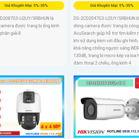
Giá Khuyến Mại: 5%-35%
Giá Khuyến Mại: 5%-35%
D2087G3-LI2UY/SRBHUN là
DS-2CD2047G3-LI2UY/SRBHUN l
camera được trang bị ống kính
dòng camera được trang bị công
phân giải 8
AcuSearch giúp hỗ trợ tìm kiếm 
khi sử dụng kèm với đầu ghi hình
khả năng chống ngược sáng WD
130dB, trang bị micro kép và loa 
đàm thoại 2 chiều, ống kính 4