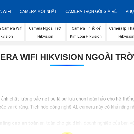
 WIFI
CAMERA MỚI NHẤT
CAMERA TRỌN GÓI GIÁ RẺ
PHỤ
á Camera Wifi
Camera Ngoài Trời
Camera Thiết Kế
Camera Ip Thâ
ikvision
Hikvision
Kim Loại Hikvision
Hikvisio
ERA WIFI HIKVISION NGOÀI TRỜI
h chất lượng sắc nét sẽ là sự lựa chọn hoàn hảo cho hệ thống a
ác và rõ ràng. Tích hợp công nghệ AI, camera này có khả năng nh
nâng cao an toàn
an toàn cho gia đình, doanh nghiệp của bạn và