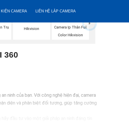
 KIỆN CAMERA
LIÊN HỆ LẮP CAMERA
Camera IP Full Color
n Trụ
Camera Ip Thân Full
Hikvision
n
Color Hikvision
 360
n ninh của bạn. Với công nghệ hiện đại, camera
ận diện và phân biệt đối tượng, giúp tăng cường
 hãy đầu tư vào một giải pháp an ninh đáng tin