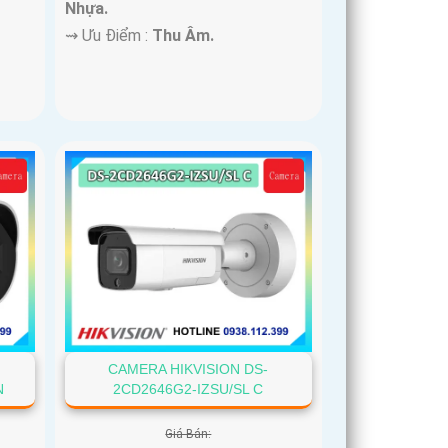
Nhựa.
️⇝ Ưu Điểm :
Thu Âm.
CAMERA HIKVISION DS-
N
2CD2646G2-IZSU/SL C
Giá Bán: