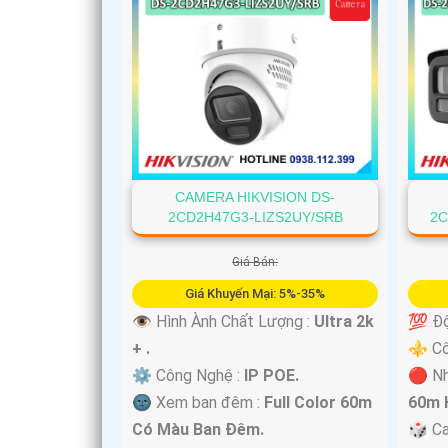
CAMERA HIKVISION DS-
2CD2H47G3-LIZS2UY/SRB
2C
Giá Bán:
Giá Khuyến Mại: 5%-35%
👁 Hình Ành Chất Lượng :
Ultra 2k
💯 Độ
+ .
⚜️ C
⚙ Công Nghệ :
IP POE.
🔴 Nh
🌚 Xem ban đêm :
Full Color 60m
60m 
Có Màu Ban Ðêm.
🎲 C