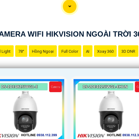
AMERA WIFI HIKVISION NGOÀI TRỜI 3
 Light
78°
Hồng Ngoại
Full Color
AI
Xoay 360
3D DNR