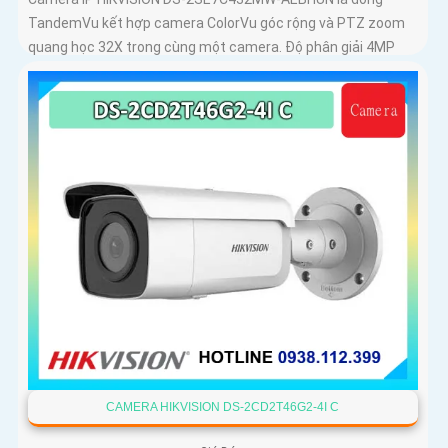
TandemVu kết hợp camera ColorVu góc rộng và PTZ zoom
quang học 32X trong cùng một camera. Độ phân giải 4MP
hồng ngoại 200m chuẩn nén H
CAMERA HIKVISION DS-2CD2T46G2-4I C