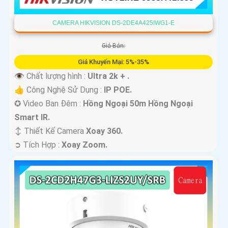
CAMERA HIKVISION DS-2DE4A425IWG1-E
Giá Bán:
Giá Khuyến Mại: 5%-35%
👁 Chất lượng hình :
Ultra 2k + .
👍 Công Nghệ Sử Dụng :
IP POE.
✪ Video Ban Đêm :
Hồng Ngoại 50m Hồng Ngoại
Smart IR.
↕️ Thiết Kế Camera
Xoay 360.
️➲ Tích Hợp :
Xoay Zoom.