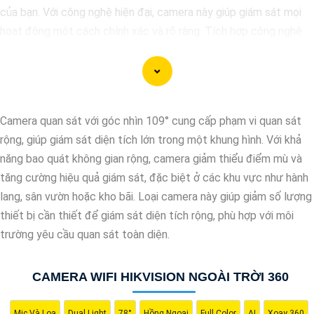
của bạn. Với công nghệ hiện đại, camera này giúp giám sát mọi
hoạt động một cách chính xác và rõ ràng. Tích hợp công nghệ
AI, camera này có khả năng nhận diện và phân biệt đối tượng,
giúp tăng cường hiệu quả giám sát và bảo vệ.
Hãy chọn Camera Speed Dome Công Nghệ AI để
nâng cao an
toàn
an toàn cho gia đình, doanh nghiệp của bạn và hãy đầu tư
Camera quan sát với góc nhìn 109° cung cấp phạm vi quan sát
vào một giải pháp an ninh đáng tin cậy.
rộng, giúp giám sát diện tích lớn trong một khung hình. Với khả
năng bao quát không gian rộng, camera giảm thiểu điểm mù và
tăng cường hiệu quả giám sát, đặc biệt ở các khu vực như hành
lang, sân vườn hoặc kho bãi. Loại camera này giúp giảm số lượng
thiết bị cần thiết để giám sát diện tích rộng, phù hợp với môi
trường yêu cầu quan sát toàn diện.
CAMERA WIFI HIKVISION NGOÀI TRỜI 360
Mic Và Loa
Dual Light
78°
Hồng Ngoại
Full Color
AI
Xoay 360