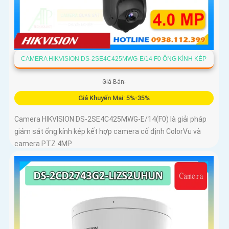
CAMERA HIKVISION DS-2SE4C425MWG-E/14 F0 ỐNG KÍNH KÉP
Giá Bán:
Giá Khuyến Mại: 5%-35%
Camera HIKVISION DS-2SE4C425MWG-E/14(F0) là giải pháp
giám sát ống kính kép kết hợp camera cố định ColorVu và
camera PTZ 4MP