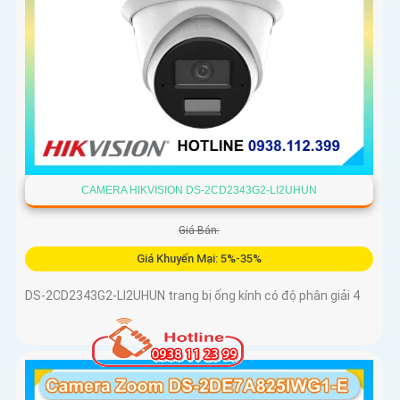
CAMERA HIKVISION DS-2CD2343G2-LI2UHUN
Giá Bán:
Giá Khuyến Mại: 5%-35%
DS-2CD2343G2-LI2UHUN trang bị ống kính có độ phân giải 4