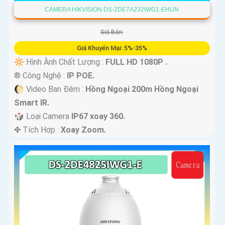
CAMERA HIKVISION DS-2DE7A232IWG1-EHUN
Giá Bán:
Giá Khuyến Mại: 5%-35%
🔆 Hình Ành Chất Lượng :
FULL HD 1080P .
®️ Công Nghệ :
IP POE.
🌔 Video Ban Đêm :
Hồng Ngoại 200m Hồng Ngoại
Smart IR.
🎲 Loại Camera
IP67 xoay 360.
️✤ Tích Hợp :
Xoay Zoom.