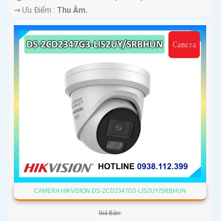
️⇝ Ưu Điểm :
Thu Âm.
CAMERA HIKVISION DS-2CD2347G3-LIS2UY/SRBHUN
Giá Bán: