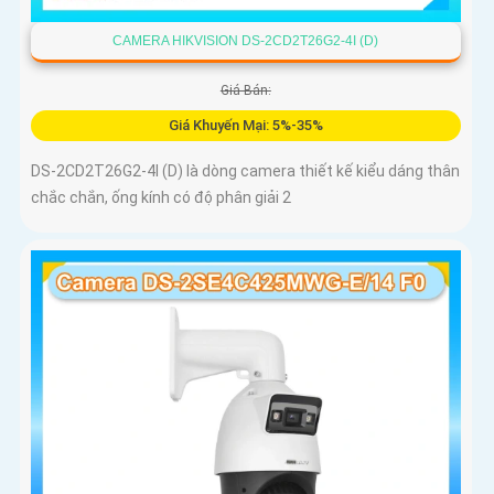
CAMERA HIKVISION DS-2CD2T26G2-4I (D)
Giá Bán:
Giá Khuyến Mại: 5%-35%
DS-2CD2T26G2-4I (D) là dòng camera thiết kế kiểu dáng thân
chắc chắn, ống kính có độ phân giải 2