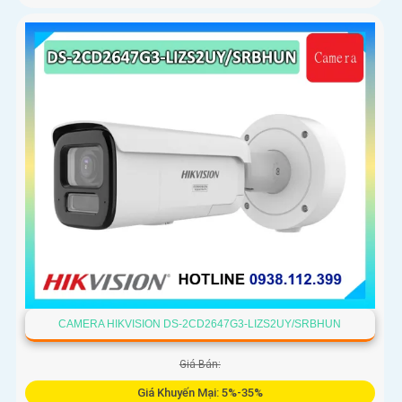
CAMERA HIKVISION DS-2CD2647G3-LIZS2UY/SRBHUN
Giá Bán:
Giá Khuyến Mại: 5%-35%