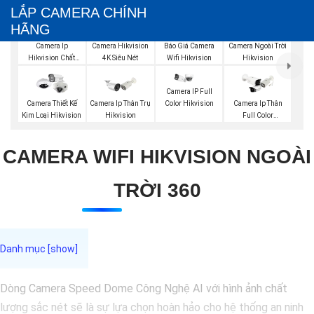
LẮP CAMERA CHÍNH
HÃNG
Báo Giá Camera
Camera Ip
Camera Hikvision
Camera Ngoài Trời
Wifi Hikvision
Hikvision Chất
4K Siêu Nét
Hikvision
Lượng
Camera IP Full
Color Hikvision
Camera Thiết Kế
Camera Ip Thân Trụ
Camera Ip Thân
Kim Loại Hikvision
Hikvision
Full Color
Hikvision
CAMERA WIFI HIKVISION NGOÀI
TRỜI 360
Dòng Camera Speed Dome Công Nghệ AI với hình ảnh chất
lượng sắc nét sẽ là sự lựa chọn hoàn hảo cho hệ thống an ninh