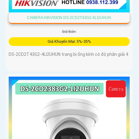
CAMERA HIKVISION DS-2CD2T43G2-4LI2UHUN
Giá Bán:
Giá Khuyến Mại: 5%-35%
DS-2CD2T43G2-4LI2UHUN trang bị ống kính có độ phân giải 4