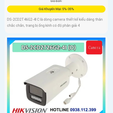
Giá Bán:
Giá Khuyến Mại: 5%-35%
DS-2CD2T46G2-4I C là dòng camera thiết kế kiểu dáng thân
chắc chắn, trang bị ống kính có độ phân giải 4