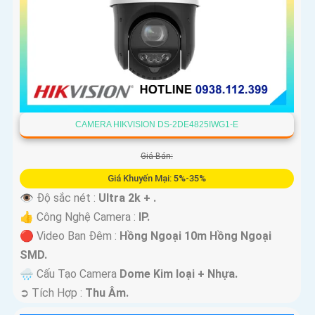
CAMERA HIKVISION DS-2DE4825IWG1-E
Giá Bán:
Giá Khuyến Mại: 5%-35%
👁 Độ sắc nét :
Ultra 2k + .
👍 Công Nghệ Camera :
IP.
🔴 Video Ban Đêm :
Hồng Ngoại 10m Hồng Ngoại
SMD.
🌧️ Cấu Tạo Camera
Dome Kim loại + Nhựa.
️➲ Tích Hợp :
Thu Âm.