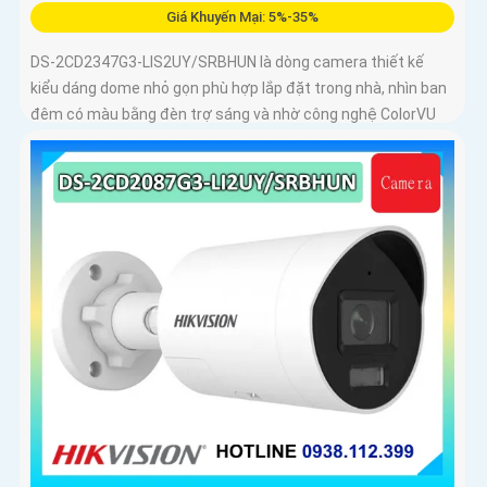
Giá Khuyến Mại: 5%-35%
DS-2CD2347G3-LIS2UY/SRBHUN là dòng camera thiết kế
kiểu dáng dome nhỏ gọn phù hợp lắp đặt trong nhà, nhìn ban
đêm có màu bằng đèn trợ sáng và nhờ công nghệ ColorVU
HikAI-ISP, có tính năng AI giúp nhận diện người và phương
tiện, tích hợp micro kép