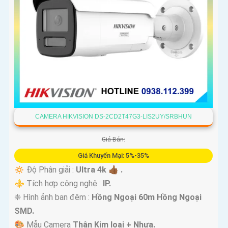
CAMERA HIKVISION DS-2CD2T47G3-LIS2UY/SRBHUN
Giá Bán:
Giá Khuyến Mại: 5%-35%
🔅 Độ Phân giải :
Ultra 4k 👍🏾 .
⚜️ Tích hợp công nghệ :
IP.
❈ Hình ảnh ban đêm :
Hồng Ngoại 60m Hồng Ngoại
SMD.
🎨 Mẫu Camera
Thân Kim loại + Nhựa.