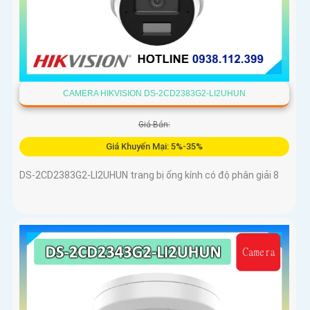
CAMERA HIKVISION DS-2CD2383G2-LI2UHUN
Giá Bán:
Giá Khuyến Mại: 5%-35%
DS-2CD2383G2-LI2UHUN trang bị ống kính có độ phân giải 8