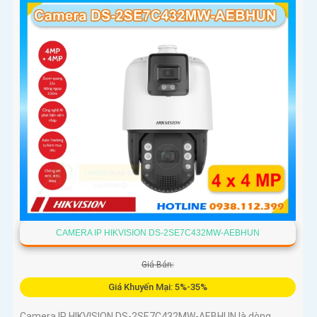
đến 120km/h cảm biến 1/1
CAMERA IP HIKVISION DS-2SE7C432MW-AEBHUN
Giá Bán:
Giá Khuyến Mại: 5%-35%
Camera IP HIKVISION DS-2SE7C432MW-AEBHUN là dòng