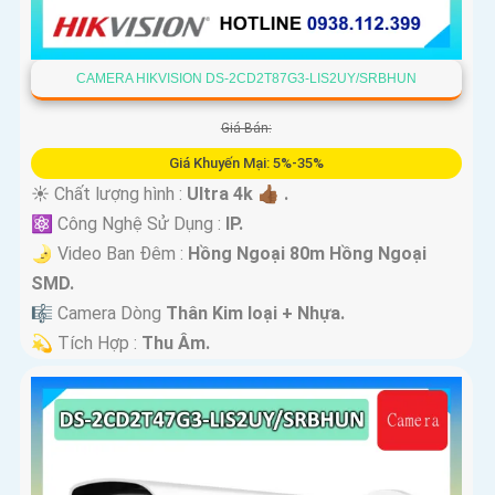
CAMERA HIKVISION DS-2CD2T87G3-LIS2UY/SRBHUN
Giá Bán:
Giá Khuyến Mại: 5%-35%
☀️ Chất lượng hình :
Ultra 4k 👍🏾 .
⚛️ Công Nghệ Sử Dụng :
IP.
🌛 Video Ban Đêm :
Hồng Ngoại 80m Hồng Ngoại
SMD.
🎼️ Camera Dòng
Thân Kim loại + Nhựa.
️💫 Tích Hợp :
Thu Âm.