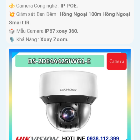
⚜️ Camera Công nghệ :
IP POE.
💥 Giám sát Ban Đêm :
Hồng Ngoại 100m Hồng Ngoại
Smart IR.
🎲 Mẫu Camera
IP67 xoay 360.
️🎙 Khả Năng :
Xoay Zoom.