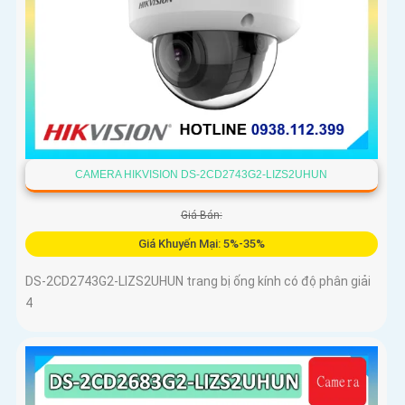
CAMERA HIKVISION DS-2CD2743G2-LIZS2UHUN
Giá Bán:
Giá Khuyến Mại: 5%-35%
DS-2CD2743G2-LIZS2UHUN trang bị ống kính có độ phân giải
4