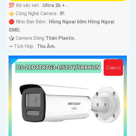
💯 Độ sắc nét :
Ultra 2k + .
⚜️ Công Nghệ Camera :
IP.
🔴 Nhìn Ban Đêm :
Hồng Ngoại 60m Hồng Ngoại
SMD.
🎲 Camera Dòng
Thân Plastic.
️⇝ Tích Hợp :
Thu Âm.