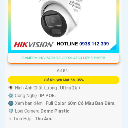
CAMERA HIKVISION DS-2CD2H47G3-LIZS2UY/SRB
Giá Bán:
Giá Khuyến Mại: 5%-35%
👁 Hình Ành Chất Lượng :
Ultra 2k + .
⚙ Công Nghệ :
IP POE.
🌚 Xem ban đêm :
Full Color 60m Có Màu Ban Ðêm.
🛡 Loại Camera
Dome Plastic.
️➲ Tích Hợp :
Thu Âm.