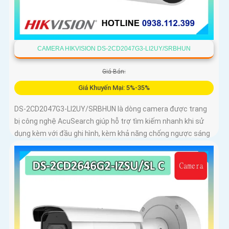
CAMERA HIKVISION DS-2CD2047G3-LI2UY/SRBHUN
Giá Bán:
Giá Khuyến Mại: 5%-35%
DS-2CD2047G3-LI2UY/SRBHUN là dòng camera được trang
bị công nghệ AcuSearch giúp hỗ trợ tìm kiếm nhanh khi sử
dụng kèm với đầu ghi hình, kèm khả năng chống ngược sáng
WDR 130dB, trang bị micro kép và loa hỗ trợ đàm thoại 2
chiều, ống kính 4