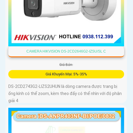
CAMERA HIKVISION DS-2CD2646G2-IZSU/SL C
Giá Bán:
Giá Khuyến Mại: 5%-35%
DS-2CD2743G2-LIZS2UHUN là dòng camera được trang bị
ống kính có thể zoom, kèm theo đấy có thể nhìn với độ phân
giải 4