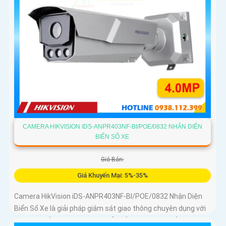
CAMERA HIKVISION IDS-ANPR403NF-BI/POE/0832 NHẬN DIỆN
BIỂN SỐ XE
Giá Bán:
Giá Khuyến Mại: 5%-35%
Camera HikVision iDS-ANPR403NF-BI/POE/0832 Nhận Diện
Biển Số Xe là giải pháp giám sát giao thông chuyên dụng với
độ phân giải 4MP nhận diện biển số phương tiện tốc độ từ 5