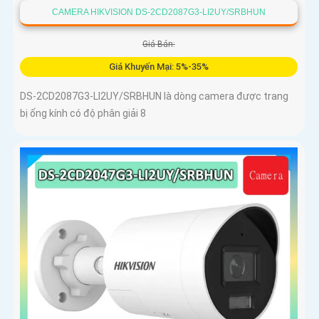
CAMERA HIKVISION DS-2CD2087G3-LI2UY/SRBHUN
Giá Bán:
Giá Khuyến Mại: 5%-35%
DS-2CD2087G3-LI2UY/SRBHUN là dòng camera được trang
bị ống kính có độ phân giải 8