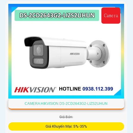
CAMERA HIKVISION DS-2CD2643G2-LIZS2UHUN
Giá Bán:
Giá Khuyến Mại: 5%-35%