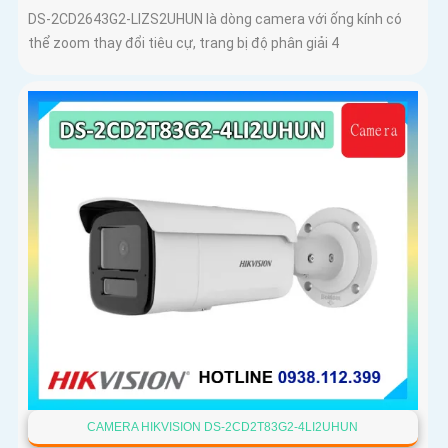
DS-2CD2643G2-LIZS2UHUN là dòng camera với ống kính có
thể zoom thay đổi tiêu cự, trang bị độ phân giải 4
CAMERA HIKVISION DS-2CD2T83G2-4LI2UHUN