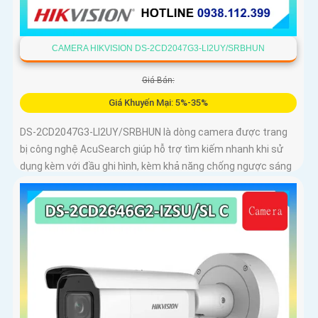
CAMERA HIKVISION DS-2CD2047G3-LI2UY/SRBHUN
Giá Bán:
Giá Khuyến Mại: 5%-35%
DS-2CD2047G3-LI2UY/SRBHUN là dòng camera được trang
bị công nghệ AcuSearch giúp hỗ trợ tìm kiếm nhanh khi sử
dụng kèm với đầu ghi hình, kèm khả năng chống ngược sáng
WDR 130dB, trang bị micro kép và loa hỗ trợ đàm thoại 2
chiều, ống kính 4