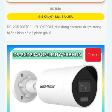
Giá Bán:
Giá Khuyến Mại: 5%-35%
DS-2CD2087G3-LI2UY/SRBHUN là dòng camera được trang
bị ống kính có độ phân giải 8