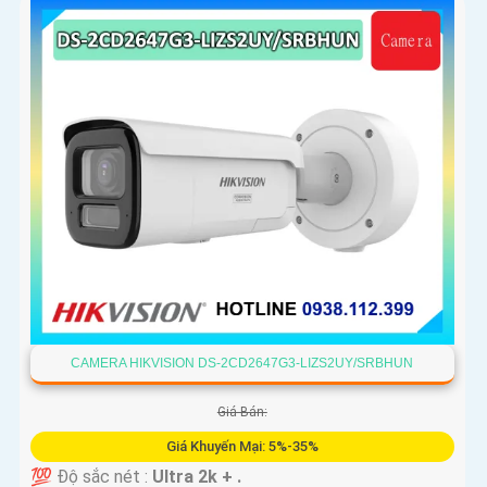
CAMERA HIKVISION DS-2CD2647G3-LIZS2UY/SRBHUN
Giá Bán:
Giá Khuyến Mại: 5%-35%
💯 Độ sắc nét :
Ultra 2k + .