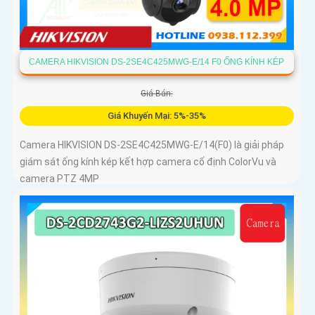
CAMERA HIKVISION DS-2SE4C425MWG-E/14 F0 ỐNG KÍNH KÉP
Giá Bán:
Giá Khuyến Mại: 5%-35%
Camera HIKVISION DS-2SE4C425MWG-E/14(F0) là giải pháp
giám sát ống kính kép kết hợp camera cố định ColorVu và
camera PTZ 4MP