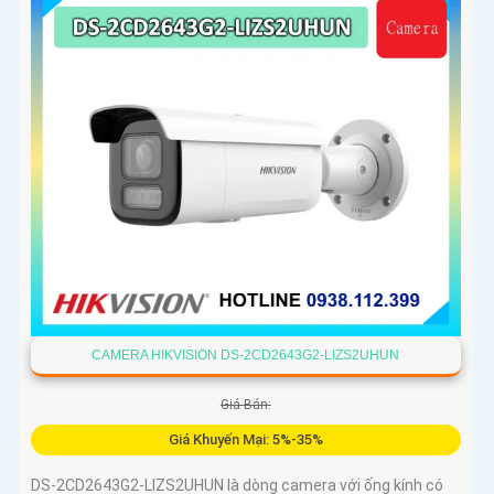
CAMERA HIKVISION DS-2CD2643G2-LIZS2UHUN
Giá Bán:
Giá Khuyến Mại: 5%-35%
DS-2CD2643G2-LIZS2UHUN là dòng camera với ống kính có