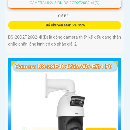
CAMERA HIKVISION DS-2CD2T26G2-4I (D)
Giá Bán:
Giá Khuyến Mại: 5%-35%
DS-2CD2T26G2-4I (D) là dòng camera thiết kế kiểu dáng thân
chắc chắn, ống kính có độ phân giải 2