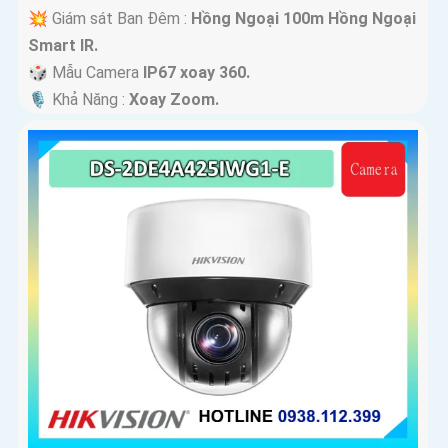
💥 Giám sát Ban Đêm :
Hồng Ngoại 100m Hồng Ngoại
Smart IR.
🎲 Mẫu Camera
IP67 xoay 360.
️🎙 Khả Năng :
Xoay Zoom.