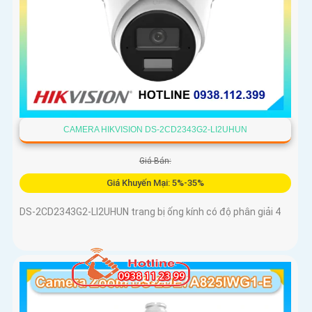
CAMERA HIKVISION DS-2CD2343G2-LI2UHUN
Giá Bán:
Giá Khuyến Mại: 5%-35%
DS-2CD2343G2-LI2UHUN trang bị ống kính có độ phân giải 4