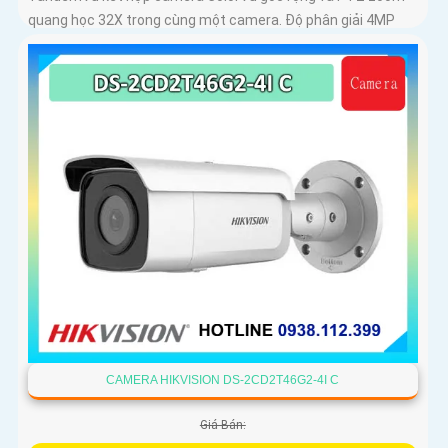
quang học 32X trong cùng một camera. Độ phân giải 4MP
hồng ngoại 200m chuẩn nén H
CAMERA HIKVISION DS-2CD2T46G2-4I C
Giá Bán: