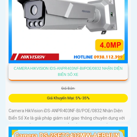
CAMERA HIKVISION IDS-ANPR403NF-BI/POE/0832 NHẬN DIỆN
BIỂN SỐ XE
Giá Bán:
Giá Khuyến Mại: 5%-35%
Camera HikVision iDS-ANPR403NF-BI/POE/0832 Nhận Diện
Biển Số Xe là giải pháp giám sát giao thông chuyên dụng với
độ phân giải 4MP nhận diện biển số phương tiện tốc độ từ 5
đến 120km/h cảm biến 1/1