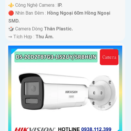
⚜️ Công Nghệ Camera :
IP.
🔴 Nhìn Ban Đêm :
Hồng Ngoại 60m Hồng Ngoại
SMD.
🎲 Camera Dòng
Thân Plastic.
️⇝ Tích Hợp :
Thu Âm.