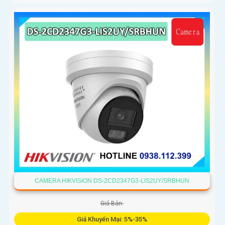
CAMERA HIKVISION DS-2CD2347G3-LIS2UY/SRBHUN
Giá Bán:
Giá Khuyến Mại: 5%-35%