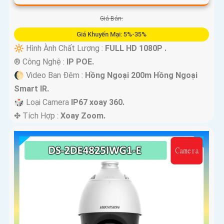
Giá Bán:
Giá Khuyến Mại: 5%-35%
🔆 Hình Ành Chất Lượng :
FULL HD 1080P .
®️ Công Nghệ :
IP POE.
🌔 Video Ban Đêm :
Hồng Ngoại 200m Hồng Ngoại
Smart IR.
🎲 Loại Camera
IP67 xoay 360.
️✤ Tích Hợp :
Xoay Zoom.