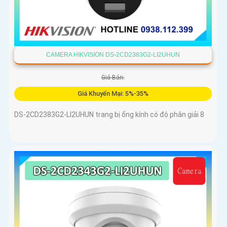
CAMERA HIKVISION DS-2CD2383G2-LI2UHUN
Giá Bán:
Giá Khuyến Mại: 5%-35%
DS-2CD2383G2-LI2UHUN trang bị ống kính có độ phân giải 8