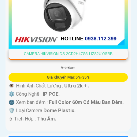
CAMERA HIKVISION DS-2CD2H47G3-LIZS2UY/SRB
Giá Bán:
Giá Khuyến Mại: 5%-35%
👁 Hình Ành Chất Lượng :
Ultra 2k + .
⚙ Công Nghệ :
IP POE.
🌚 Xem ban đêm :
Full Color 60m Có Màu Ban Ðêm.
🛡 Loại Camera
Dome Plastic.
️➲ Tích Hợp :
Thu Âm.