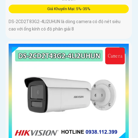
Giá Khuyến Mại: 5%-35%
DS-2CD2T83G2-4LI2UHUN là dòng camera có độ nét siêu
cao với ống kính có độ phân giải 8