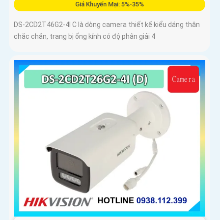
Giá Khuyến Mại: 5%-35%
DS-2CD2T46G2-4I C là dòng camera thiết kế kiểu dáng thân
chắc chắn, trang bị ống kính có độ phân giải 4