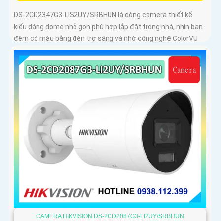
DS-2CD2347G3-LIS2UY/SRBHUN là dòng camera thiết kế
kiểu dáng dome nhỏ gọn phù hợp lắp đặt trong nhà, nhìn ban
đêm có màu bằng đèn trợ sáng và nhờ công nghệ ColorVU
HikAI-ISP, có tính năng AI giúp nhận diện người và phương
tiện, tích hợp micro kép
CAMERA HIKVISION DS-2CD2087G3-LI2UY/SRBHUN