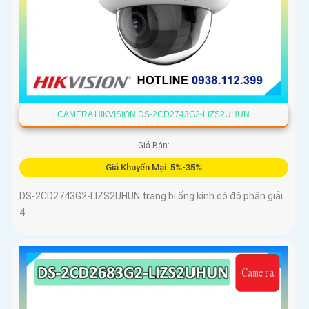
CAMERA HIKVISION DS-2CD2743G2-LIZS2UHUN
Giá Bán:
Giá Khuyến Mại: 5%-35%
DS-2CD2743G2-LIZS2UHUN trang bị ống kính có độ phân giải
4