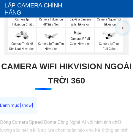
LẮP CAMERA CHÍNH
HÃNG
Báo Giá Camera
Camera Ip
Camera Hikvision
Camera Ngoài Trời
Wifi Hikvision
Hikvision Chất
4K Siêu Nét
Hikvision
Lượng
Camera IP Full
Color Hikvision
Camera Thiết Kế
Camera Ip Thân Trụ
Camera Ip Thân
Kim Loại Hikvision
Hikvision
Full Color
Hikvision
CAMERA WIFI HIKVISION NGOÀI
TRỜI 360
Dòng Camera Speed Dome Công Nghệ AI với hình ảnh chất
lượng sắc nét sẽ là sự lựa chọn hoàn hảo cho hệ thống an ninh