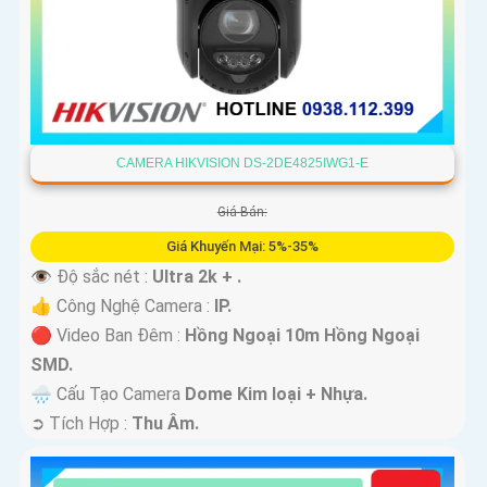
CAMERA HIKVISION DS-2DE4825IWG1-E
Giá Bán:
Giá Khuyến Mại: 5%-35%
👁 Độ sắc nét :
Ultra 2k + .
👍 Công Nghệ Camera :
IP.
🔴 Video Ban Đêm :
Hồng Ngoại 10m Hồng Ngoại
SMD.
🌧️ Cấu Tạo Camera
Dome Kim loại + Nhựa.
️➲ Tích Hợp :
Thu Âm.