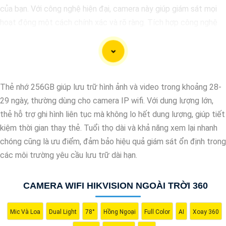
của bạn. Với công nghệ hiện đại, camera này giúp giám sát mọi
hoạt động một cách chính xác và rõ ràng. Tích hợp công nghệ
AI, camera này có khả năng nhận diện và phân biệt đối tượng,
giúp tăng cường hiệu quả giám sát và bảo vệ.
Hãy chọn Camera Speed Dome Công Nghệ AI để
nâng cao an
toàn
an toàn cho gia đình, doanh nghiệp của bạn và hãy đầu tư
Thẻ nhớ 256GB giúp lưu trữ hình ảnh và video trong khoảng 28-
vào một giải pháp an ninh đáng tin cậy.
29 ngày, thường dùng cho camera IP wifi. Với dung lượng lớn,
thẻ hỗ trợ ghi hình liên tục mà không lo hết dung lượng, giúp tiết
kiệm thời gian thay thẻ. Tuổi thọ dài và khả năng xem lại nhanh
chóng cũng là ưu điểm, đảm bảo hiệu quả giám sát ổn định trong
các môi trường yêu cầu lưu trữ dài hạn.
CAMERA WIFI HIKVISION NGOÀI TRỜI 360
Mic Và Loa
Dual Light
78°
Hồng Ngoại
Full Color
AI
Xoay 360