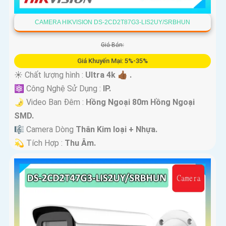
CAMERA HIKVISION DS-2CD2T87G3-LIS2UY/SRBHUN
Giá Bán:
Giá Khuyến Mại: 5%-35%
☀️ Chất lượng hình :
Ultra 4k 👍🏾 .
⚛️ Công Nghệ Sử Dụng :
IP.
🌛 Video Ban Đêm :
Hồng Ngoại 80m Hồng Ngoại
SMD.
🎼️ Camera Dòng
Thân Kim loại + Nhựa.
️💫 Tích Hợp :
Thu Âm.