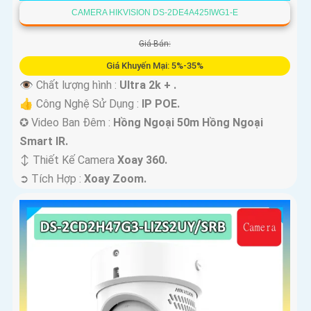
CAMERA HIKVISION DS-2DE4A425IWG1-E
Giá Bán:
Giá Khuyến Mại: 5%-35%
👁 Chất lượng hình :
Ultra 2k + .
👍 Công Nghệ Sử Dụng :
IP POE.
✪ Video Ban Đêm :
Hồng Ngoại 50m Hồng Ngoại
Smart IR.
↕️ Thiết Kế Camera
Xoay 360.
️➲ Tích Hợp :
Xoay Zoom.