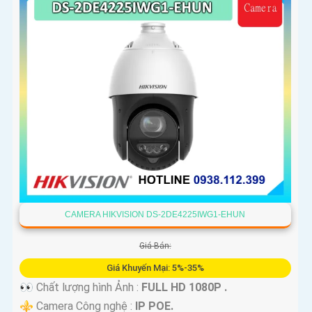
CAMERA HIKVISION DS-2DE4225IWG1-EHUN
Giá Bán:
Giá Khuyến Mại: 5%-35%
👀 Chất lượng hình Ảnh :
FULL HD 1080P .
⚜️ Camera Công nghệ :
IP POE.