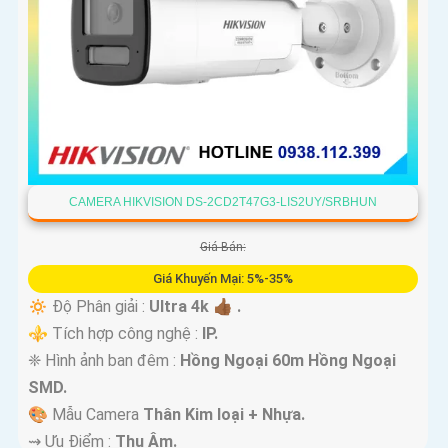
CAMERA HIKVISION DS-2CD2T47G3-LIS2UY/SRBHUN
Giá Bán:
Giá Khuyến Mại: 5%-35%
🔅 Độ Phân giải :
Ultra 4k 👍🏾 .
⚜️ Tích hợp công nghệ :
IP.
❈ Hình ảnh ban đêm :
Hồng Ngoại 60m Hồng Ngoại
SMD.
🎨 Mẫu Camera
Thân Kim loại + Nhựa.
️⇝ Ưu Điểm :
Thu Âm.