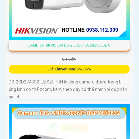
CAMERA HIKVISION DS-2CD2646G2-IZSU/SL C
Giá Bán:
Giá Khuyến Mại: 5%-35%
DS-2CD2743G2-LIZS2UHUN là dòng camera được trang bị
ống kính có thể zoom, kèm theo đấy có thể nhìn với độ phân
giải 4