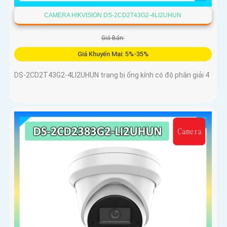
CAMERA HIKVISION DS-2CD2T43G2-4LI2UHUN
Giá Bán:
Giá Khuyến Mại: 5%-35%
DS-2CD2T43G2-4LI2UHUN trang bị ống kính có độ phân giải 4