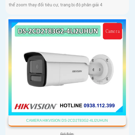
thể zoom thay đổi tiêu cự, trang bị độ phân giải 4
CAMERA HIKVISION DS-2CD2T83G2-4LI2UHUN
Giá Bán: