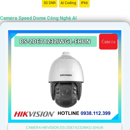
3D DNR
AI Coding
IP66
'
Camera Speed Dome Công Nghệ AI
CAMERA HIKVISION DS-2DE7A232IWG1-EHUN