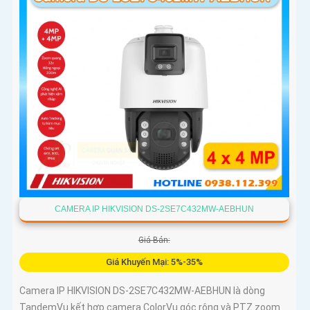
CAMERA IP HIKVISION DS-2SE7C432MW-AEBHUN
Giá Bán:
Giá Khuyến Mại: 5%-35%
Camera IP HIKVISION DS-2SE7C432MW-AEBHUN là dòng
TandemVu kết hợp camera ColorVu góc rộng và PTZ zoom