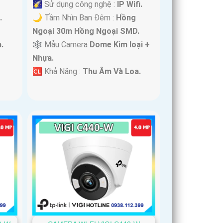
🌠 Sử dụng công nghệ :
IP Wifi.
.
🌙 Tầm Nhìn Ban Đêm :
Hồng
Ngoại 30m Hồng Ngoại SMD.
.
🕸️ Mẫu Camera
Dome Kim loại +
Nhựa.
️🆑 Khả Năng :
Thu Âm Và Loa.