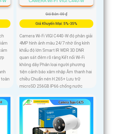
0-W
CAMERA WI-FI VIGI C440-W
Giá Bán: 00 ₫
Giá Khuyến Mại: 5%-35%
ch
Camera Wi-Fi VIGI C440-W độ phân giải
giảm
4MP hình ảnh màu 24/7 nhờ ống kính
 cảm
khẩu độ lớn Smart IR WDR 3D DNR
hợp
quan sát đêm rõ ràng Kết nối Wi-Fi
không dây Phân loại người phương
anh
tiện cảnh báo xâm nhập Âm thanh hai
 toàn
chiều Chuẩn nén H.265+ Lưu trữ
microSD 256GB IP66 chống nước