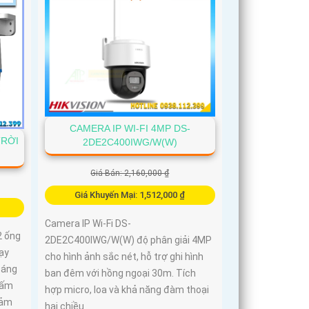
CAMERA IP WI-FI 4MP DS-
TRỜI
2DE2C400IWG/W(W)
Giá Bán: 2,160,000 ₫
Giá Khuyến Mại: 1,512,000 ₫
Camera IP Wi-Fi DS-
2 ống
2DE2C400IWG/W(W) độ phân giải 4MP
hạy
cho hình ảnh sắc nét, hỗ trợ ghi hình
sáng
ban đêm với hồng ngoại 30m. Tích
 ấm
hợp micro, loa và khả năng đàm thoại
cảm
hai chiều