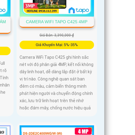
IÁM
CAMERA WIFI TAPO C425 4MP
Giá Bán: 3,390,000 ₫
Giá Khuyến Mại: 5%-35%
Camera WiFi Tapo C425 ghi hình sắc
ull
nét với độ phân giải 4MP, kết nối không
t rõ
dây linh hoạt, dễ dàng lắp đặt ở bất kỳ
 Tính
vị trí nào. Công nghệ quan sát ban
 nhận
đêm có màu, cảm biến thông minh
che
phát hiện người và chuyển động chính
xác, lưu trữ linh hoạt trên thẻ nhớ
hoặc đám mây, chống nước hiệu quả