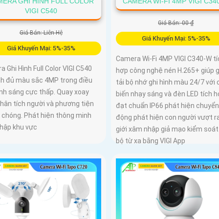
MERA GHI HÌNH FULL COLOR
CAMERA WI-FI 4MP VIGI C34
VIGI C540
Giá Bán: 00 ₫
Giá Bán: Liên Hệ
Giá Khuyến Mại: 5%-35%
Giá Khuyến Mại: 5%-35%
Camera Wi-Fi 4MP VIGI C340-W tí
 Ghi Hình Full Color VIGI C540
hợp công nghệ nén H.265+ giúp 
ình đủ màu sắc 4MP trong điều
tải bộ nhớ ghi hình màu 24/7 với
ánh sáng cực thấp. Quay xoay
biến nhạy sáng và đèn LED tích 
phân tích người và phương tiện
đạt chuẩn IP66 phát hiện chuyển
 chóng. Phát hiện thông minh
động phát hiện con người vượt r
hập khu vực
giới xâm nhập giả mạo kiểm soát
bộ từ xa bằng VIGI App