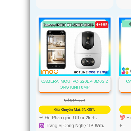
CAMERA IMOU IPC-S20EP-8M0S 2
CA
ỐNG KÍNH 8MP
Giá Bán: 00 ₫
Giá Khuyến Mại: 5%-35%
☀️ Độ Phân giải :
Ultra 2k + .
💯 Hì
🕉️ Trang Bị Công Nghệ :
IP Wifi.
+ .