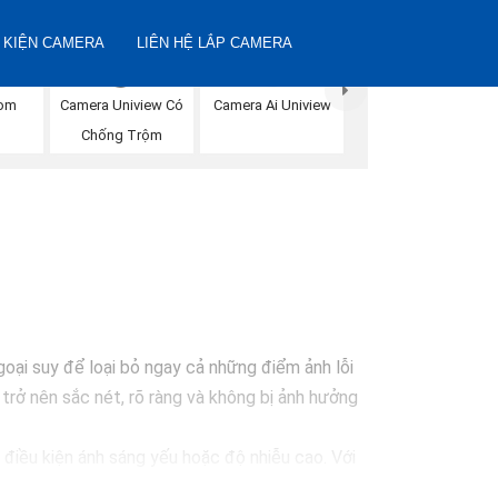
 KIỆN CAMERA
LIÊN HỆ LẮP CAMERA
oom
Camera Uniview Có
Camera Ai Uniview
Chống Trộm
ại suy để loại bỏ ngay cả những điểm ảnh lỗi
rở nên sắc nét, rõ ràng và không bị ảnh hưởng
điều kiện ánh sáng yếu hoặc độ nhiễu cao. Với