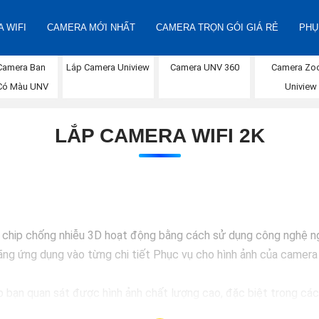
 WIFI
CAMERA MỚI NHẤT
CAMERA TRỌN GÓI GIÁ RẺ
PHỤ
Camera Ban
Camera UNV 360
Lắp Camera Uniview
Camera Z
Có Màu UNV
Uniview
LẮP CAMERA WIFI 2K
chip chống nhiễu 3D hoạt động bằng cách sử dụng công nghệ ngo
g ứng dụng vào từng chi tiết Phục vụ cho hình ảnh của camera t
bạn quan sát được hình ảnh chất lượng cao, đặc biệt trong các 
an sát trở nên dễ dàng và chính xác hơn.