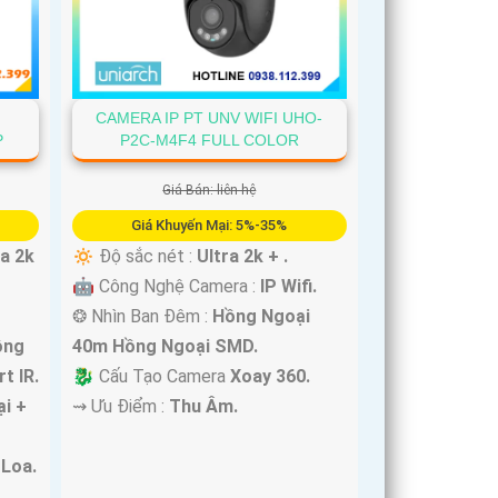
CAMERA IP PT UNV WIFI UHO-
-
P2C-M4F4 FULL COLOR
P
Giá Bán: liên hệ
Giá Khuyến Mại: 5%-35%
🔅 Độ sắc nét :
Ultra 2k + .
ra 2k
🤖️ Công Nghệ Camera :
IP Wifi.
❂ Nhìn Ban Đêm :
Hồng Ngoại
40m Hồng Ngoại SMD.
ồng
🐉️ Cấu Tạo Camera
Xoay 360.
t IR.
️⇝ Ưu Điểm :
Thu Âm.
i +
Loa.