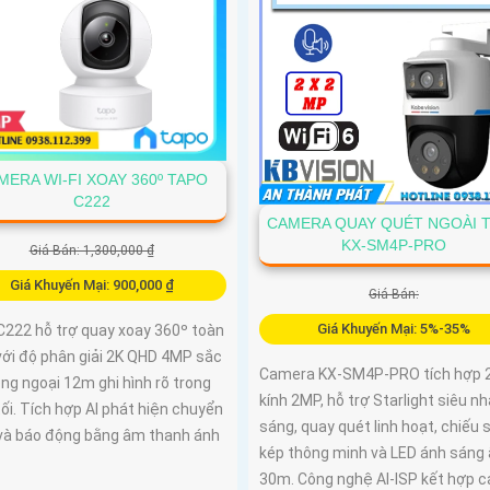
MERA WI-FI XOAY 360º TAPO
C222
CAMERA QUAY QUÉT NGOÀI 
KX-SM4P-PRO
Giá Bán: 1,300,000 ₫
Giá Khuyến Mại: 900,000 ₫
Giá Bán:
Giá Khuyến Mại: 5%-35%
C222 hỗ trợ quay xoay 360º toàn
với độ phân giải 2K QHD 4MP sắc
Camera KX-SM4P-PRO tích hợp 
ng ngoại 12m ghi hình rõ trong
kính 2MP, hỗ trợ Starlight siêu n
ối. Tích hợp AI phát hiện chuyển
sáng, quay quét linh hoạt, chiếu 
và báo động bằng âm thanh ánh
kép thông minh và LED ánh sáng
30m. Công nghệ AI-ISP kết hợp 