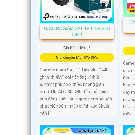
CA
CAMERA GIÁM SÁT TP-LINK VIGI
C440
Giá Bán: Liên Hệ
Giá Khuyến Mại: 5%-35%
Camer
Camera Giám Sát TP-Link VIGI C440
sắc né
ghi hình 4MP chi tiết ống kính 2.
đèn c
8/4mm phù hợp nhiều không gian
hoạt 
Smart IR WDR 3D DNR đảm bảo hình
đầy m
ảnh đêm Phân loại người phương tiện
người,
phát hiện xâm nhập chính xác Chuẩn
hoạt 
nén H
mây