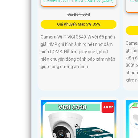
CAMERA WI-FI VIGI C540-W (4MP)
CA
Giá Bán: 00 ₫
Giá Khuyến Mại: 5%-35%
Camera Wi-Fi VIGI C540-W với độ phân
Camera
giải 4MP ghi hình ảnh rõ nét nhờ cảm
ghi h
biến COMS. Hỗ trợ quay quét, phát
kiện 
hiện chuyển động cảnh báo xâm nhập
360° 
giúp tăng cường an ninh
nhanh
xâm n