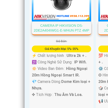
CAMERA IP HIKVISION DS-
2DE2A404IWG1-E-WHUN PTZ 4MP
2
Giá Bán:
'
Giá Khuyến Mại: 5%-35%
️⚡ Chất lượng hình :
Ultra 2k + .
💯 Hì
🕉️ Công Nghệ Sử Dụng :
IP Wifi.
+ .
🔅 Video Ban Đêm :
Hồng Ngoại
⚙ Cô
20m Hồng Ngoại Smart IR.
✪ Hìn
💎 Camera Dòng
Dome Kim loại +
20m 
Nhựa.
🎲 C
️✤ Tích Hợp :
Thu Âm Và Loa.
loại 
️📢 Ư