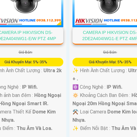
CAMERA IP HIKVISION DS-
CAMERA IP HIKVISION DS
DE2A404IWG1-E/W PTZ 4MP
2DE2A404IWG1-E PTZ 4M
Giá Bán:
Giá Bán:
Giá Khuyến Mại: 5%-35%
Giá Khuyến Mại: 5%-35%
nh Ành Chất Lượng :
Ultra 2k
✨ Hình Ành Chất Lượng :
Ult
+ .
ng Nghệ :
IP Wifi.
⚛️ Công Nghệ :
IP Wifi.
h ảnh ban đêm :
Hồng Ngoại
🔅 Khoảng Cách Ban Đêm :
H
Hồng Ngoại Smart IR.
Ngoại 20m Hồng Ngoại Smar
amera Thiết Kế
Dome Kim
⚒ Loại Camera
Dome Kim loạ
+ Nhựa.
Nhựa.
u Điểm :
Thu Âm Và Loa.
️✨ Điểm Nỗi Bật :
Thu Âm Và 