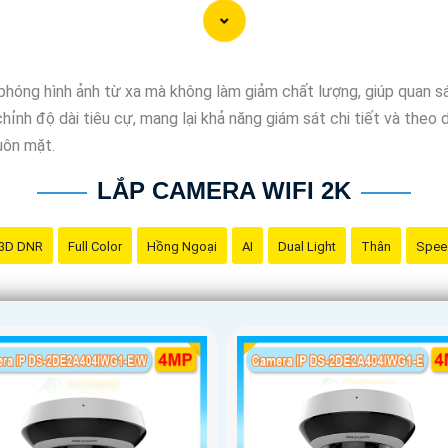
hóng hình ảnh từ xa mà không làm giảm chất lượng, giúp quan sá
nh độ dài tiêu cự, mang lại khả năng giám sát chi tiết và theo 
uôn mặt.
LẮP CAMERA WIFI 2K
3D DNR
Full Color
Hồng Ngoại
AI
Dual Light
Thân
Spee