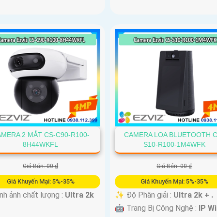
MERA 2 MẮT CS-C90-R100-
CAMERA LOA BLUETOOTH C
8H44WKFL
S10-R100-1M4WFK
Giá Bán: 00 ₫
Giá Bán: 00 ₫
Giá Khuyến Mại: 5%-35%
Giá Khuyến Mại: 5%-35%
nh ảnh chất lượng :
Ultra 2k
✨ Độ Phân giải :
Ultra 2k + .
🤖️ Trang Bị Công Nghệ :
IP Wi