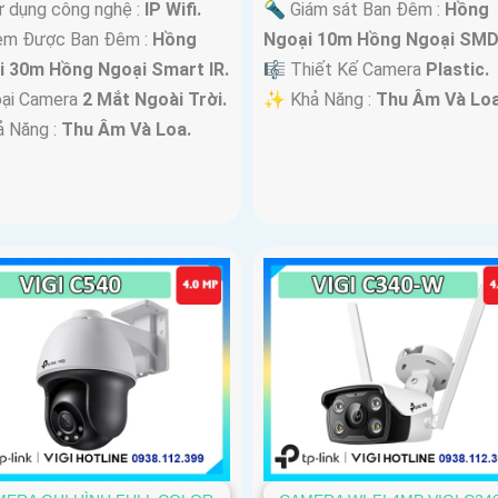
 dụng công nghệ :
IP Wifi.
🔦 Giám sát Ban Đêm :
Hồng
em Được Ban Đêm :
Hồng
Ngoại 10m Hồng Ngoại SMD
i 30m Hồng Ngoại Smart IR.
🎼️ Thiết Kế Camera
Plastic.
oại Camera
2 Mắt Ngoài Trời.
️✨ Khả Năng :
Thu Âm Và Loa
ả Năng :
Thu Âm Và Loa.