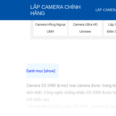
LẮP CAMERA CHÍNH
LẮP CAMERA
HÃNG
Lắp 
Camera Hồng Ngoại
Camera Ultra HD
Đêm 
UMV
Uniview
Camera 3D DNR là một loại camera được trang bị 
nhỏ nhất. Công nghệ chống nhiễu 3D DNR được hãn
bởi nhiễu hạt.
Với tính năng chống nhiễu 3D DNR camera sẽ giúp 
Những Trang bị cao cấp làm cho việc giám sát, qu