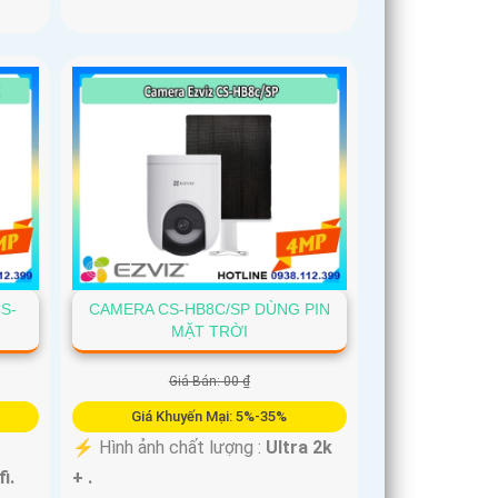
S-
CAMERA CS-HB8C/SP DÙNG PIN
MẶT TRỜI
Giá Bán: 00 ₫
Giá Khuyến Mại: 5%-35%
️⚡ Hình ảnh chất lượng :
Ultra 2k
fi.
+ .