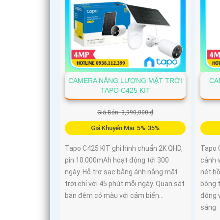
CAMERA NĂNG LƯỢNG MẶT TRỜI
CA
TAPO C425 KIT
Giá Bán: 3,990,000 ₫
Giá Khuyến Mại: 5%-35%
Tapo C425 KIT ghi hình chuẩn 2K QHD,
Tapo 
pin 10.000mAh hoạt động tới 300
cảnh 
ngày. Hỗ trợ sạc bằng ánh nắng mặt
nét hồ
trời chỉ với 45 phút mỗi ngày. Quan sát
bóng t
ban đêm có màu với cảm biến...
động 
sáng