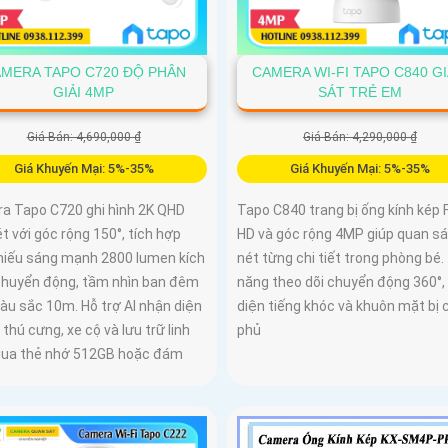
MERA TAPO C720 ĐỘ PHÂN
CAMERA WI-FI TAPO C840 G
GIẢI 4MP
SÁT TRẺ EM
Giá Bán: 4,690,000 ₫
Giá Bán: 4,290,000 ₫
Giá Khuyến Mại: 5%-35%
Giá Khuyến Mại: 5%-35%
a Tapo C720 ghi hình 2K QHD
Tapo C840 trang bị ống kính kép F
t với góc rộng 150°, tích hợp
HD và góc rộng 4MP giúp quan sá
hiếu sáng mạnh 2800 lumen kích
nét từng chi tiết trong phòng bé.
chuyển động, tầm nhìn ban đêm
năng theo dõi chuyển động 360°,
àu sắc 10m. Hỗ trợ AI nhận diện
diện tiếng khóc và khuôn mặt bị 
 thú cưng, xe cộ và lưu trữ linh
phủ
qua thẻ nhớ 512GB hoặc đám