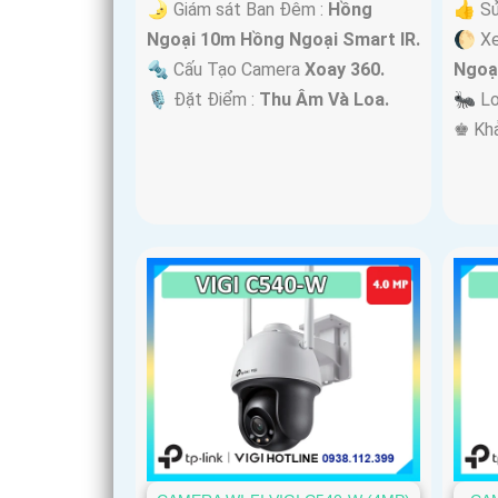
🌛 Giám sát Ban Đêm :
Hồng
👍 Sử
Ngoại 10m Hồng Ngoại Smart IR.
🌔 X
🔩 Cấu Tạo Camera
Xoay 360.
Ngoạ
️🎙 Đặt Điểm :
Thu Âm Và Loa.
🐜 L
️♚ Kh