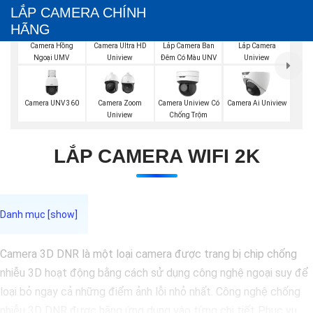
LẮP CAMERA CHÍNH
HÃNG
Lắp Camera Ban
Camera Hồng
Camera Ultra HD
Lắp Camera
Đêm Có Màu UNV
Ngoại UMV
Uniview
Uniview
Camera UNV 360
Camera Zoom
Camera Uniview Có
Camera Ai Uniview
Uniview
Chống Trộm
LẮP CAMERA WIFI 2K
Camera 3D DNR là một loại camera được trang bị chip chống
nhiễu 3D hoạt động bằng cách sử dụng công nghệ ngoại suy để
loại bỏ ngay cả những điểm ảnh lỗi nhỏ nhất. Công nghệ chống
nhiễu 3D DNR được hãng ứng dụng vào từng chi tiết Phục vụ