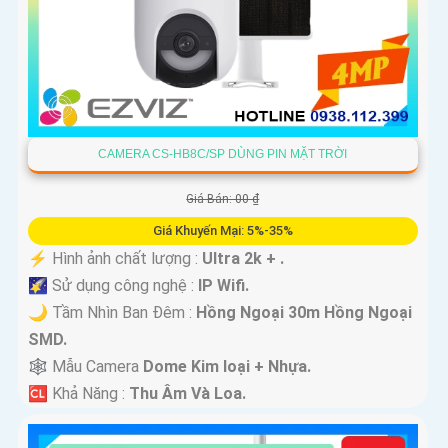
CAMERA CS-HB8C/SP DÙNG PIN MẶT TRỜI
Giá Bán: 00 ₫
Giá Khuyến Mại: 5%-35%
️⚡ Hình ảnh chất lượng :
Ultra 2k + .
🌠 Sử dụng công nghệ :
IP Wifi.
🌙 Tầm Nhìn Ban Đêm :
Hồng Ngoại 30m Hồng Ngoại
SMD.
🕸️ Mẫu Camera
Dome Kim loại + Nhựa.
️🆑 Khả Năng :
Thu Âm Và Loa.