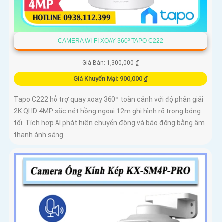
CAMERA WI-FI XOAY 360º TAPO C222
Giá Bán: 1,300,000 ₫
Giá Khuyến Mại: 900,000 ₫
Tapo C222 hỗ trợ quay xoay 360º toàn cảnh với độ phân giải
2K QHD 4MP sắc nét hồng ngoại 12m ghi hình rõ trong bóng
tối. Tích hợp AI phát hiện chuyển động và báo động bằng âm
thanh ánh sáng