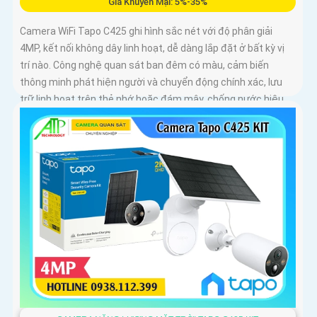
Giá Khuyến Mại: 5%-35%
Camera WiFi Tapo C425 ghi hình sắc nét với độ phân giải
4MP, kết nối không dây linh hoạt, dễ dàng lắp đặt ở bất kỳ vị
trí nào. Công nghệ quan sát ban đêm có màu, cảm biến
thông minh phát hiện người và chuyển động chính xác, lưu
trữ linh hoạt trên thẻ nhớ hoặc đám mây, chống nước hiệu
quả