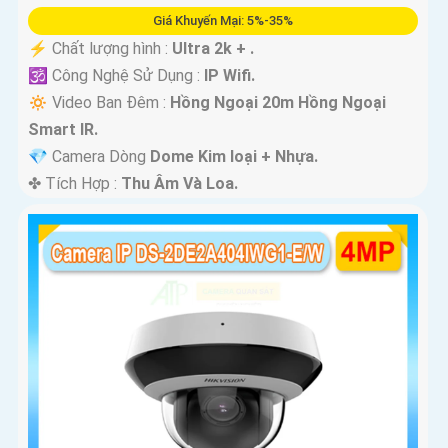
Giá Khuyến Mại: 5%-35%
️⚡ Chất lượng hình :
Ultra 2k + .
🕉️ Công Nghệ Sử Dụng :
IP Wifi.
🔅 Video Ban Đêm :
Hồng Ngoại 20m Hồng Ngoại
Smart IR.
💎 Camera Dòng
Dome Kim loại + Nhựa.
️✤ Tích Hợp :
Thu Âm Và Loa.