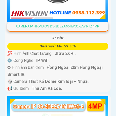
CAMERA IP HIKVISION DS-2DE2A404IWG1-E/W PTZ 4MP
Giá Bán:
Giá Khuyến Mại: 5%-35%
💯 Hình Ành Chất Lượng :
Ultra 2k + .
⚙ Công Nghệ :
IP Wifi.
✪ Hình ảnh ban đêm :
Hồng Ngoại 20m Hồng Ngoại
Smart IR.
🎲 Camera Thiết Kế
Dome Kim loại + Nhựa.
️📢 Ưu Điểm :
Thu Âm Và Loa.