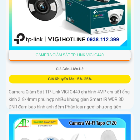
CAMERA GIÁM SÁT TP-LINK VIGI C440
Giá Bán: Liên Hệ
Giá Khuyến Mại: 5%-35%
Camera Giám Sát TP-Link VIGI C440 ghi hình 4MP chi tiết ống
kính 2. 8/4mm phù hợp nhiều không gian Smart IR WDR 3D
DNR đảm bảo hình ảnh đêm Phân loại người phương tiện
phát hiện xâm nhập chính xác Chuẩn nén H