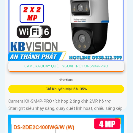
CAMERA QUAY QUÉT NGOÀI TRỜI KX-SM4P-PRO
Giá Bán:
Giá Khuyến Mại: 5%-35%
Camera KX-SM4P-PRO tích hợp 2 ống kính 2MP, hỗ trợ
Starlight siêu nhạy sáng, quay quét linh hoạt, chiếu sáng kép
thông minh và LED ánh sáng ấm 30m. Công nghệ AI-ISP kết
hợp cảm biến lớn tối ưu hình ảnh ban đêm