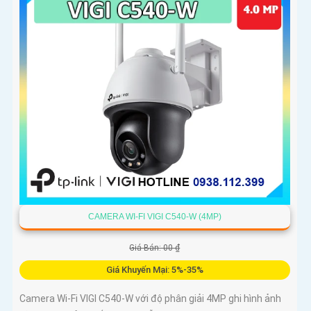
CAMERA WI-FI VIGI C540-W (4MP)
Giá Bán: 00 ₫
Giá Khuyến Mại: 5%-35%
Camera Wi-Fi VIGI C540-W với độ phân giải 4MP ghi hình ảnh