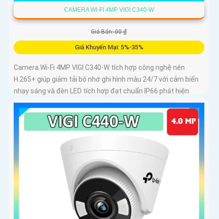
CAMERA WI-FI 4MP VIGI C340-W
Giá Bán: 00 ₫
Giá Khuyến Mại: 5%-35%
Camera Wi-Fi 4MP VIGI C340-W tích hợp công nghệ nén
H.265+ giúp giảm tải bộ nhớ ghi hình màu 24/7 với cảm biến
nhạy sáng và đèn LED tích hợp đạt chuẩn IP66 phát hiện
chuyển động phát hiện con người vượt ranh giới xâm nhập
giả mạo kiểm soát toàn bộ từ xa bằng VIGI App