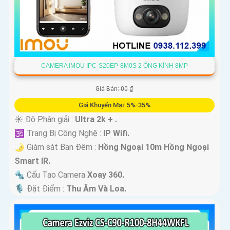
CAMERA IMOU IPC-S20EP-8M0S 2 ỐNG KÍNH 8MP
Giá Bán: 00 ₫
Giá Khuyến Mại: 5%-35%
☀️ Độ Phân giải :
Ultra 2k + .
🕉️ Trang Bị Công Nghệ :
IP Wifi.
🌛 Giám sát Ban Đêm :
Hồng Ngoại 10m Hồng Ngoại
Smart IR.
🔩 Cấu Tạo Camera
Xoay 360.
️🎙 Đặt Điểm :
Thu Âm Và Loa.