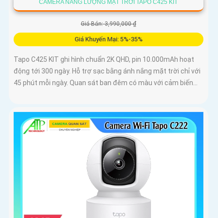
CAMERA NĂNG LƯỢNG MẶT TRỜI TAPO C425 KIT
Giá Bán: 3,990,000 ₫
Giá Khuyến Mại: 5%-35%
Tapo C425 KIT ghi hình chuẩn 2K QHD, pin 10.000mAh hoạt
động tới 300 ngày. Hỗ trợ sạc bằng ánh nắng mặt trời chỉ với
45 phút mỗi ngày. Quan sát ban đêm có màu với cảm biến...