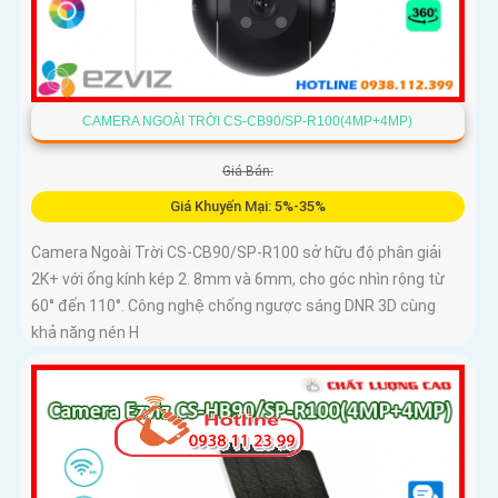
CAMERA NGOÀI TRỜI CS-CB90/SP-R100(4MP+4MP)
Giá Bán:
Giá Khuyến Mại: 5%-35%
Camera Ngoài Trời CS-CB90/SP-R100 sở hữu độ phân giải
2K+ với ống kính kép 2. 8mm và 6mm, cho góc nhìn rộng từ
60° đến 110°. Công nghệ chống ngược sáng DNR 3D cùng
khả năng nén H