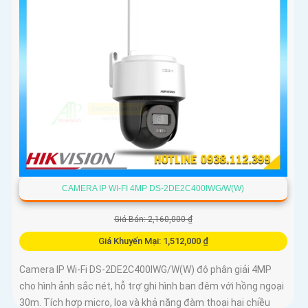
CAMERA IP WI-FI 4MP DS-2DE2C400IWG/W(W)
Giá Bán: 2,160,000 ₫
Giá Khuyến Mại: 1,512,000 ₫
Camera IP Wi-Fi DS-2DE2C400IWG/W(W) độ phân giải 4MP
cho hình ảnh sắc nét, hỗ trợ ghi hình ban đêm với hồng ngoại
30m. Tích hợp micro, loa và khả năng đàm thoại hai chiều