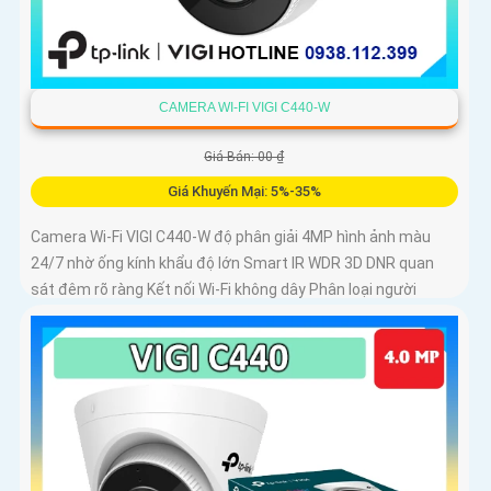
CAMERA WI-FI VIGI C440-W
Giá Bán: 00 ₫
Giá Khuyến Mại: 5%-35%
Camera Wi-Fi VIGI C440-W độ phân giải 4MP hình ảnh màu
24/7 nhờ ống kính khẩu độ lớn Smart IR WDR 3D DNR quan
sát đêm rõ ràng Kết nối Wi-Fi không dây Phân loại người
phương tiện cảnh báo xâm nhập Âm thanh hai chiều Chuẩn
nén H.265+ Lưu trữ microSD 256GB IP66 chống nước