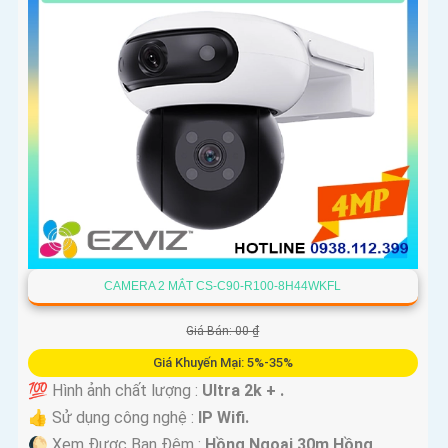
CAMERA 2 MẮT CS-C90-R100-8H44WKFL
Giá Bán: 00 ₫
Giá Khuyến Mại: 5%-35%
💯 Hình ảnh chất lượng :
Ultra 2k + .
👍 Sử dụng công nghệ :
IP Wifi.
🌔 Xem Được Ban Đêm :
Hồng Ngoại 30m Hồng