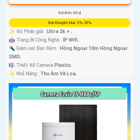
Giá Bán: 00 ₫
Giá Khuyến Mại: 5%-35%
✨ Độ Phân giải :
Ultra 2k + .
🤖️ Trang Bị Công Nghệ :
IP Wifi.
🔦 Giám sát Ban Đêm :
Hồng Ngoại 10m Hồng Ngoại
SMD.
🎼️ Thiết Kế Camera
Plastic.
️✨ Khả Năng :
Thu Âm Và Loa.