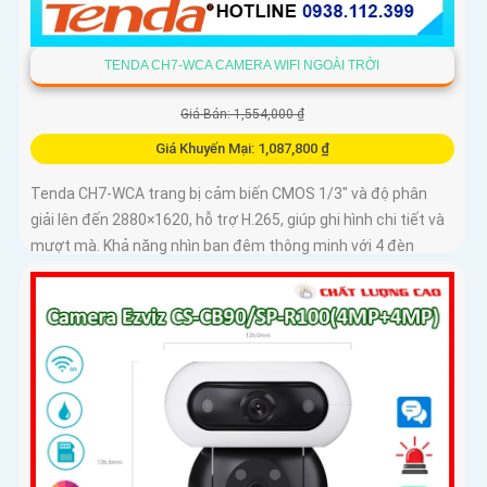
TENDA CH7-WCA CAMERA WIFI NGOÀI TRỜI
Giá Bán: 1,554,000 ₫
Giá Khuyến Mại: 1,087,800 ₫
Tenda CH7-WCA trang bị cảm biến CMOS 1/3" và độ phân
giải lên đến 2880×1620, hỗ trợ H.265, giúp ghi hình chi tiết và
mượt mà. Khả năng nhìn ban đêm thông minh với 4 đèn
hồng...