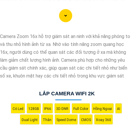
cho hình ảnh của camera trở nên sắc nét, rõ ràng và không bị ảnh
hưởng bởi nhiễu hạt.
Với tính năng chống nhiễu 3D DNR camera sẽ giúp bạn quan sát
được hình ảnh chất lượng cao, đặc biệt trong các điều kiện ánh
Camera Zoom 16x hỗ trợ giám sát an ninh với khả năng phóng to
sáng yếu hoặc độ nhiễu cao. Với Những Trang bị cao cấp làm
và thu nhỏ hình ảnh từ xa. Nhờ vào tính năng zoom quang học
cho việc giám sát, quan sát trở nên dễ dàng và chính xác hơn.
16x, người dùng có thể quan sát các đối tượng ở xa mà không
làm giảm chất lượng hình ảnh. Camera phù hợp cho những yêu
cầu giám sát chính xác, giúp quan sát các chi tiết nhỏ như biển
số xe, khuôn mặt hay các chi tiết nhỏ trong khu vực giám sát
LẮP CAMERA WIFI 2K
Có Led
128GB
IP66
3D DNR
Full Color
Hồng Ngoại
AI
Dual Light
Thân
Speed Dome
CMOS
Xoay 360
'