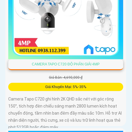
CAMERA TAPO C720 ĐỘ PHÂN GIẢI 4MP
Giá Bán: 4,690,000 ₫
Giá Khuyến Mại: 5%-35%
Camera Tapo C720 ghi hình 2K QHD sắc nét với góc rộng
150°, tích hợp đèn chiếu sáng mạnh 2800 lumen kích hoạt
chuyển động, tầm nhìn ban đêm đầy màu sắc 10m. Hỗ trợ AI
nhận diện người, thú cưng, xe cộ và lưu trữ linh hoạt qua thẻ
nhớ 512GB hoặc đám mây