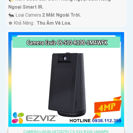
Ngoại Smart IR.
🐜 Loại Camera
2 Mắt Ngoài Trời.
️♚ Khả Năng :
Thu Âm Và Loa.
CAMERA LOA BLUETOOTH CS-S10-R100-1M4WFK