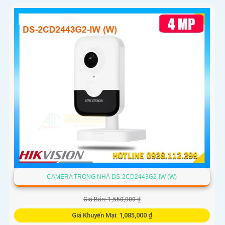
CAMERA TRONG NHÀ DS-2CD2443G2-IW (W)
Giá Bán: 1,550,000 ₫
Giá Khuyến Mại: 1,085,000 ₫