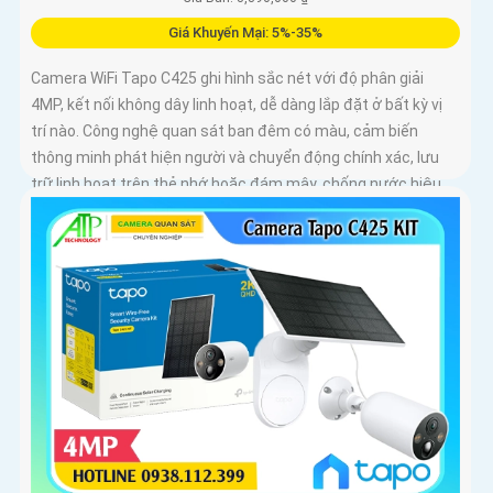
Giá Khuyến Mại: 5%-35%
Camera WiFi Tapo C425 ghi hình sắc nét với độ phân giải
4MP, kết nối không dây linh hoạt, dễ dàng lắp đặt ở bất kỳ vị
trí nào. Công nghệ quan sát ban đêm có màu, cảm biến
thông minh phát hiện người và chuyển động chính xác, lưu
trữ linh hoạt trên thẻ nhớ hoặc đám mây, chống nước hiệu
quả