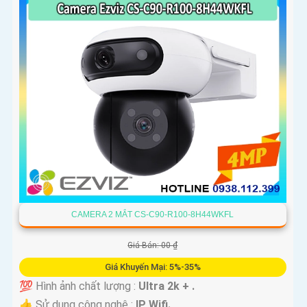
CAMERA 2 MẮT CS-C90-R100-8H44WKFL
Giá Bán: 00 ₫
Giá Khuyến Mại: 5%-35%
💯 Hình ảnh chất lượng :
Ultra 2k + .
👍 Sử dụng công nghệ :
IP Wifi.