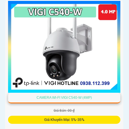
CAMERA WI-FI VIGI C540-W (4MP)
Giá Bán: 00 ₫
Giá Khuyến Mại: 5%-35%