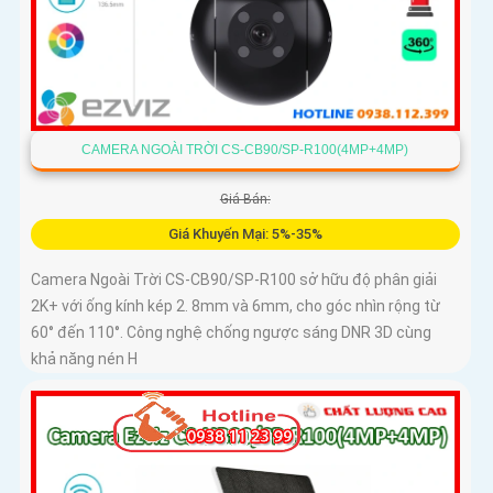
CAMERA NGOÀI TRỜI CS-CB90/SP-R100(4MP+4MP)
Giá Bán:
Giá Khuyến Mại: 5%-35%
Camera Ngoài Trời CS-CB90/SP-R100 sở hữu độ phân giải
2K+ với ống kính kép 2. 8mm và 6mm, cho góc nhìn rộng từ
60° đến 110°. Công nghệ chống ngược sáng DNR 3D cùng
khả năng nén H