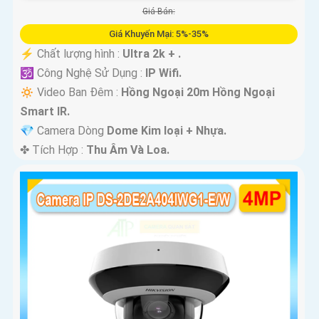
Giá Bán:
Giá Khuyến Mại: 5%-35%
️⚡ Chất lượng hình :
Ultra 2k + .
🕉️ Công Nghệ Sử Dụng :
IP Wifi.
🔅 Video Ban Đêm :
Hồng Ngoại 20m Hồng Ngoại
Smart IR.
💎 Camera Dòng
Dome Kim loại + Nhựa.
️✤ Tích Hợp :
Thu Âm Và Loa.