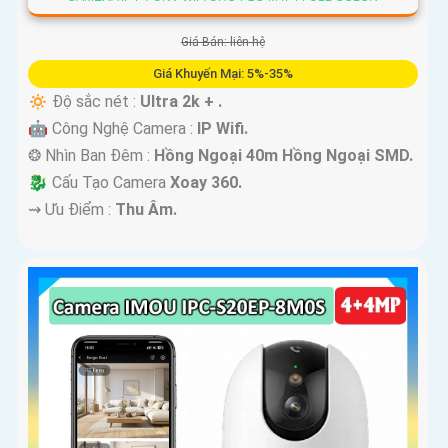
Giá Bán: liên hệ
Giá Khuyến Mại: 5%-35%
🔅 Độ sắc nét :
Ultra 2k + .
🤖️ Công Nghệ Camera :
IP Wifi.
❂ Nhìn Ban Đêm :
Hồng Ngoại 40m Hồng Ngoại SMD.
🐉️ Cấu Tạo Camera
Xoay 360.
️⇝ Ưu Điểm :
Thu Âm.