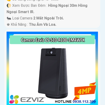
🌔 Xem Được Ban Đêm :
Hồng Ngoại 30m Hồng
Ngoại Smart IR.
🐜 Loại Camera
2 Mắt Ngoài Trời.
️♚ Khả Năng :
Thu Âm Và Loa.