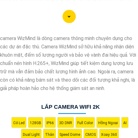
cho hình ảnh của camera trở nên sắc nét, rõ ràng và không bị ảnh
hưởng bởi nhiễu hạt.
Với tính năng chống nhiễu 3D DNR camera sẽ giúp bạn quan sát
được hình ảnh chất lượng cao, đặc biệt trong các điều kiện ánh
camera WizMind là dòng camera thông minh chuyên dụng cho
sáng yếu hoặc độ nhiễu cao. Với Những Trang bị cao cấp làm
các dự án đặc thù. Camera WizMind sở hữu khả năng nhận diện
cho việc giám sát, quan sát trở nên dễ dàng và chính xác hơn.
khuôn mặt, đếm số lượng người và bảo vệ vành đai hiệu quả. Với
chuẩn nén hình H.265+, WizMind giúp tiết kiệm dung lượng lưu
trữ mà vẫn đảm bảo chất lượng hình ảnh cao. Ngoài ra, camera
còn có khả năng bám sát và theo dõi các đối tượng khả nghi, là
giải pháp hoàn hảo cho hệ thống giám sát an ninh.
LẮP CAMERA WIFI 2K
Có Led
128GB
IP66
3D DNR
Full Color
Hồng Ngoại
AI
'
Dual Light
Thân
Speed Dome
CMOS
Xoay 360