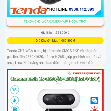
TENDA CH7-WCA CAMERA WIFI NGOÀI TRỜI
Giá Bán: 1,554,000 ₫
Giá Khuyến Mại: 1,087,800 ₫
Tenda CH7-WCA trang bị cảm biến CMOS 1/3" và độ phân
giải lên đến 2880×1620, hỗ trợ H.265, giúp ghi hình chi tiết và
mượt mà. Khả năng nhìn ban đêm thông minh với 4 đèn
hồng...