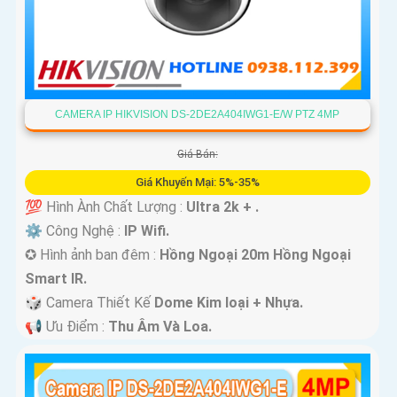
CAMERA IP HIKVISION DS-2DE2A404IWG1-E/W PTZ 4MP
Giá Bán:
Giá Khuyến Mại: 5%-35%
💯 Hình Ành Chất Lượng :
Ultra 2k + .
⚙ Công Nghệ :
IP Wifi.
✪ Hình ảnh ban đêm :
Hồng Ngoại 20m Hồng Ngoại
Smart IR.
🎲 Camera Thiết Kế
Dome Kim loại + Nhựa.
️📢 Ưu Điểm :
Thu Âm Và Loa.