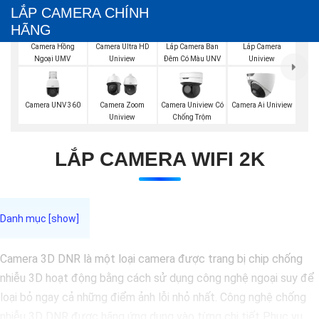
LẮP CAMERA CHÍNH
HÃNG
Lắp Camera Ban
Camera Hồng
Camera Ultra HD
Lắp Camera
Đêm Có Màu UNV
Ngoại UMV
Uniview
Uniview
Camera UNV 360
Camera Zoom
Camera Uniview Có
Camera Ai Uniview
Uniview
Chống Trộm
LẮP CAMERA WIFI 2K
Camera 3D DNR là một loại camera được trang bị chip chống
nhiễu 3D hoạt động bằng cách sử dụng công nghệ ngoại suy để
loại bỏ ngay cả những điểm ảnh lỗi nhỏ nhất. Công nghệ chống
nhiễu 3D DNR được hãng ứng dụng vào từng chi tiết Phục vụ