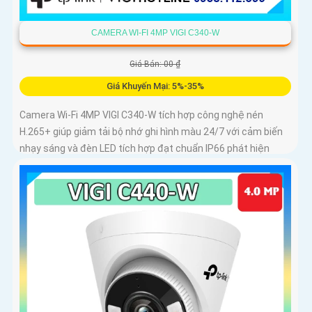
CAMERA WI-FI 4MP VIGI C340-W
Giá Bán: 00 ₫
Giá Khuyến Mại: 5%-35%
Camera Wi-Fi 4MP VIGI C340-W tích hợp công nghệ nén
H.265+ giúp giảm tải bộ nhớ ghi hình màu 24/7 với cảm biến
nhạy sáng và đèn LED tích hợp đạt chuẩn IP66 phát hiện
chuyển động phát hiện con người vượt ranh giới xâm nhập
giả mạo kiểm soát toàn bộ từ xa bằng VIGI App