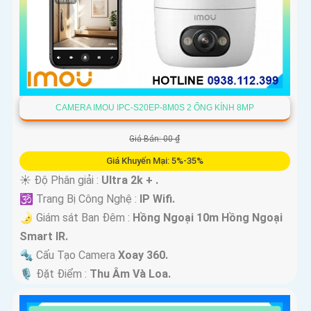
CAMERA IMOU IPC-S20EP-8M0S 2 ỐNG KÍNH 8MP
Giá Bán: 00 ₫
Giá Khuyến Mại: 5%-35%
☀️ Độ Phân giải :
Ultra 2k + .
🕉️ Trang Bị Công Nghệ :
IP Wifi.
🌛 Giám sát Ban Đêm :
Hồng Ngoại 10m Hồng Ngoại
Smart IR.
🔩 Cấu Tạo Camera
Xoay 360.
️🎙 Đặt Điểm :
Thu Âm Và Loa.