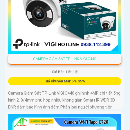
CAMERA GIÁM SÁT TP-LINK VIGI C440
Giá Bán: Liên Hệ
Giá Khuyến Mại: 5%-35%
Camera Giám Sát TP-Link VIGI C440 ghi hình 4MP chi tiết ống
kính 2. 8/4mm phù hợp nhiều không gian Smart IR WDR 3D
DNR đảm bảo hình ảnh đêm Phân loại người phương tiện
phát hiện xâm nhập chính xác Chuẩn nén H