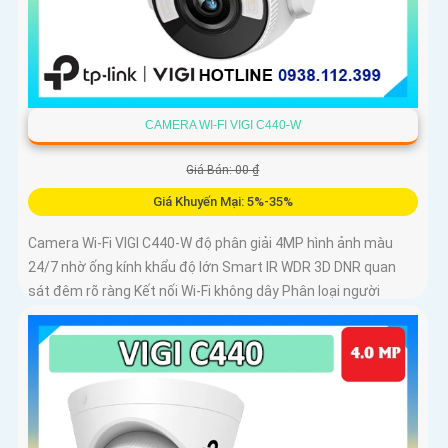
CAMERA WI-FI VIGI C440-W
Giá Bán: 00 ₫
Giá Khuyến Mại: 5%-35%
Camera Wi-Fi VIGI C440-W độ phân giải 4MP hình ảnh màu
24/7 nhờ ống kính khẩu độ lớn Smart IR WDR 3D DNR quan
sát đêm rõ ràng Kết nối Wi-Fi không dây Phân loại người
phương tiện cảnh báo xâm nhập Âm thanh hai chiều Chuẩn
nén H.265+ Lưu trữ microSD 256GB IP66 chống nước