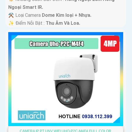
Ngoại Smart IR.
⚒ Loại Camera
Dome Kim loại + Nhựa.
️✨ Điểm Nỗi Bật :
Thu Âm Và Loa.
CAMERA IP PT UNV WIFI UHO-P2C-M4F4 FULL COLOR