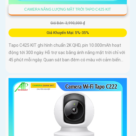
CAMERA NĂNG LƯỢNG MẶT TRỜI TAPO C425 KIT
Giá Bán: 3,990,000 ₫
Giá Khuyến Mại: 5%-35%
Tapo C425 KIT ghi hình chuẩn 2K QHD, pin 10.000mAh hoạt
động tới 300 ngày. Hỗ trợ sạc bằng ánh nắng mặt trời chỉ với
45 phút mỗi ngày. Quan sát ban đêm có màu với cảm biến...