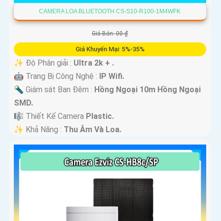
CAMERA LOA BLUETOOTH CS-S10-R100-1M4WFK
Giá Bán: 00 ₫
Giá Khuyến Mại: 5%-35%
✨ Độ Phân giải :
Ultra 2k + .
🤖️ Trang Bị Công Nghệ :
IP Wifi.
🔦 Giám sát Ban Đêm :
Hồng Ngoại 10m Hồng Ngoại
SMD.
🎼️ Thiết Kế Camera
Plastic.
️✨ Khả Năng :
Thu Âm Và Loa.