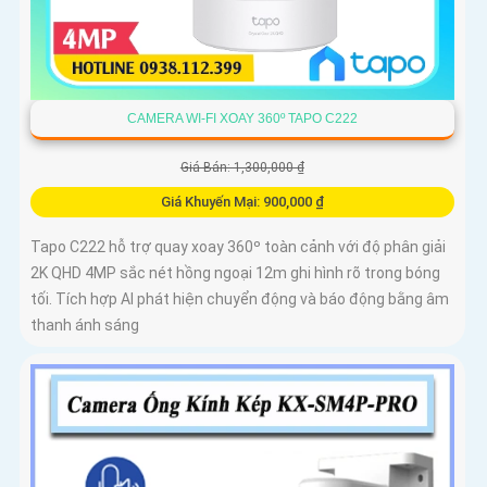
CAMERA WI-FI XOAY 360º TAPO C222
Giá Bán: 1,300,000 ₫
Giá Khuyến Mại: 900,000 ₫
Tapo C222 hỗ trợ quay xoay 360º toàn cảnh với độ phân giải
2K QHD 4MP sắc nét hồng ngoại 12m ghi hình rõ trong bóng
tối. Tích hợp AI phát hiện chuyển động và báo động bằng âm
thanh ánh sáng