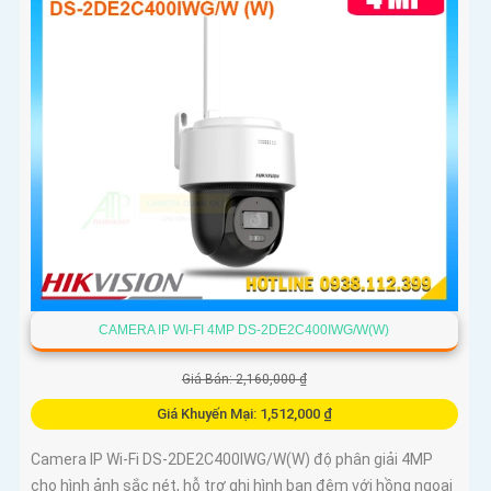
CAMERA IP WI-FI 4MP DS-2DE2C400IWG/W(W)
Giá Bán: 2,160,000 ₫
Giá Khuyến Mại: 1,512,000 ₫
Camera IP Wi-Fi DS-2DE2C400IWG/W(W) độ phân giải 4MP
cho hình ảnh sắc nét, hỗ trợ ghi hình ban đêm với hồng ngoại