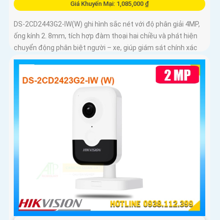
Giá Khuyến Mại: 1,085,000 ₫
DS-2CD2443G2-IW(W) ghi hình sắc nét với độ phân giải 4MP,
ống kính 2. 8mm, tích hợp đàm thoại hai chiều và phát hiện
chuyển động phân biệt người – xe, giúp giám sát chính xác