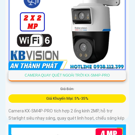
CAMERA QUAY QUÉT NGOÀI TRỜI KX-SM4P-PRO
Giá Bán:
Giá Khuyến Mại: 5%-35%
Camera KX-SM4P-PRO tích hợp 2 ống kính 2MP, hỗ trợ
Starlight siêu nhạy sáng, quay quét linh hoạt, chiếu sáng kép
thông minh và LED ánh sáng ấm 30m. Công nghệ AI-ISP kết
hợp cảm biến lớn tối ưu hình ảnh ban đêm