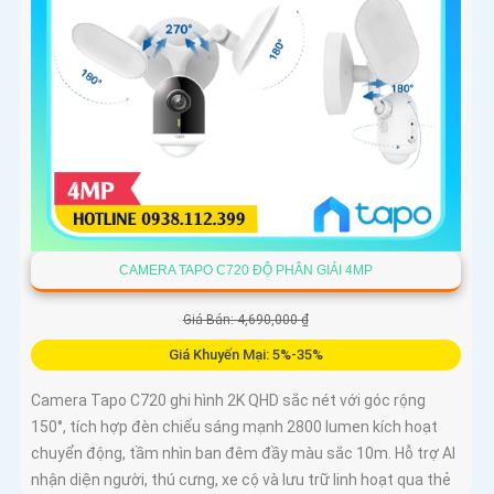
CAMERA TAPO C720 ĐỘ PHÂN GIẢI 4MP
Giá Bán: 4,690,000 ₫
Giá Khuyến Mại: 5%-35%
Camera Tapo C720 ghi hình 2K QHD sắc nét với góc rộng
150°, tích hợp đèn chiếu sáng mạnh 2800 lumen kích hoạt
chuyển động, tầm nhìn ban đêm đầy màu sắc 10m. Hỗ trợ AI
nhận diện người, thú cưng, xe cộ và lưu trữ linh hoạt qua thẻ