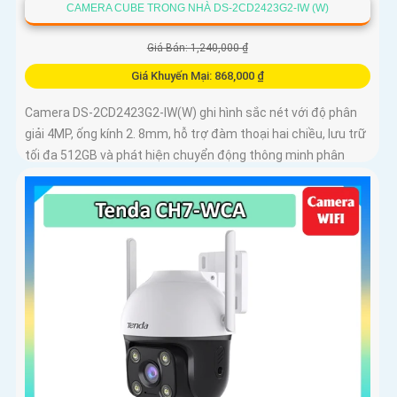
CAMERA CUBE TRONG NHÀ DS-2CD2423G2-IW (W)
Giá Bán: 1,240,000 ₫
Giá Khuyến Mại: 868,000 ₫
Camera DS-2CD2423G2-IW(W) ghi hình sắc nét với độ phân
giải 4MP, ống kính 2. 8mm, hỗ trợ đàm thoại hai chiều, lưu trữ
tối đa 512GB và phát hiện chuyển động thông minh phân
biệt người, phương tiện