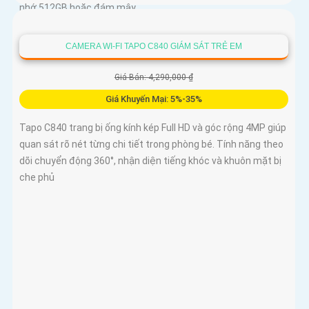
nhớ 512GB hoặc đám mây
CAMERA WI-FI TAPO C840 GIÁM SÁT TRẺ EM
Giá Bán: 4,290,000 ₫
Giá Khuyến Mại: 5%-35%
Tapo C840 trang bị ống kính kép Full HD và góc rộng 4MP giúp
quan sát rõ nét từng chi tiết trong phòng bé. Tính năng theo
dõi chuyển động 360°, nhận diện tiếng khóc và khuôn mặt bị
che phủ