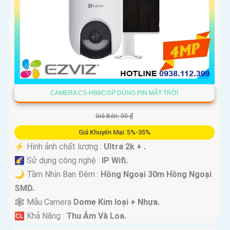
CAMERA CS-HB8C/SP DÙNG PIN MẶT TRỜI
Giá Bán: 00 ₫
Giá Khuyến Mại: 5%-35%
️⚡ Hình ảnh chất lượng :
Ultra 2k + .
🌠 Sử dụng công nghệ :
IP Wifi.
🌙 Tầm Nhìn Ban Đêm :
Hồng Ngoại 30m Hồng Ngoại
SMD.
🕸️ Mẫu Camera
Dome Kim loại + Nhựa.
️🆑 Khả Năng :
Thu Âm Và Loa.