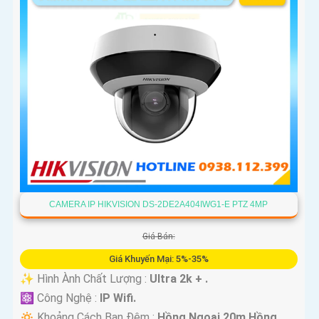
CAMERA IP HIKVISION DS-2DE2A404IWG1-E PTZ 4MP
Giá Bán:
Giá Khuyến Mại: 5%-35%
✨ Hình Ành Chất Lượng :
Ultra 2k + .
⚛️ Công Nghệ :
IP Wifi.
🔅 Khoảng Cách Ban Đêm :
Hồng Ngoại 20m Hồng