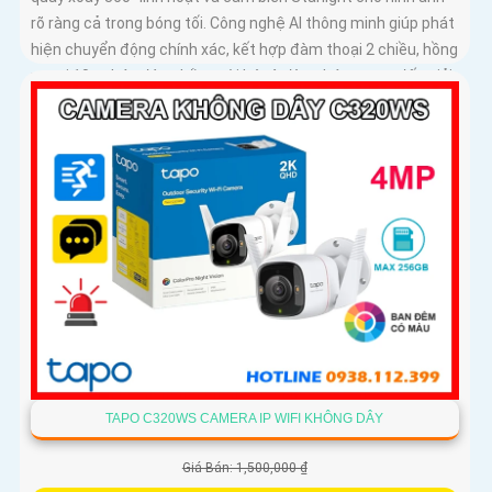
rõ ràng cả trong bóng tối. Công nghệ AI thông minh giúp phát
hiện chuyển động chính xác, kết hợp đàm thoại 2 chiều, hồng
ngoại 10m, báo động bằng còi hú và đèn nháy, mang đến giải
pháp an ninh toàn diện, với khe cắm thẻ nhớ hỗ trợ tới 512GB
lưu trữ lâu dài
TAPO C320WS CAMERA IP WIFI KHÔNG DÂY
Giá Bán: 1,500,000 ₫