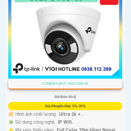
CAMERA WI-FI VIGI C440-W
Giá Bán: 00 ₫
Giá Khuyến Mại: 5%-35%
🔆 Hình ảnh chất lượng :
Ultra 2k + .
✳️ Sử dụng công nghệ :
IP Wifi.
⭐ Khi xem thiếu sáng :
Full Color 30m Hồng Ngoại