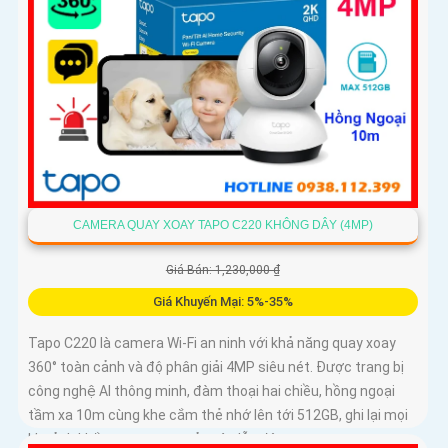
CAMERA QUAY XOAY TAPO C220 KHÔNG DÂY (4MP)
Giá Bán: 1,230,000 ₫
Giá Khuyến Mại: 5%-35%
Tapo C220 là camera Wi-Fi an ninh với khả năng quay xoay
360° toàn cảnh và độ phân giải 4MP siêu nét. Được trang bị
công nghệ AI thông minh, đàm thoại hai chiều, hồng ngoại
tầm xa 10m cùng khe cắm thẻ nhớ lên tới 512GB, ghi lại mọi
khoảnh khắc quan trọng cả ngày lẫn đêm