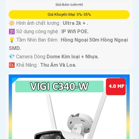
Giá Bán: Liên Hệ
Giá Khuyến Mại: 5%-35%
🔆 Hình ảnh chất lượng :
Ultra 2k + .
🕉️ Sử dụng công nghệ :
IP Wifi POE.
💡 Tầm Nhìn Ban Đêm :
Hồng Ngoại 50m Hồng Ngoại
SMD.
💎 Camera Dòng
Dome Kim loại + Nhựa.
️🆑 Khả Năng :
Thu Âm Và Loa.