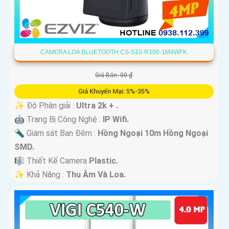
CAMERA LOA BLUETOOTH CS-S10-R100-1M4WFK
Giá Bán: 00 ₫
Giá Khuyến Mại: 5%-35%
✨ Độ Phân giải :
Ultra 2k + .
🤖️ Trang Bị Công Nghệ :
IP Wifi.
🔦 Giám sát Ban Đêm :
Hồng Ngoại 10m Hồng Ngoại
SMD.
🎼️ Thiết Kế Camera
Plastic.
️✨ Khả Năng :
Thu Âm Và Loa.