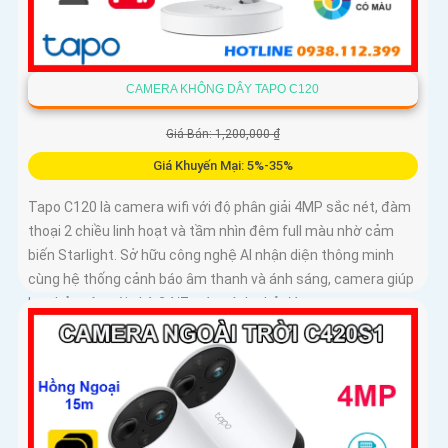
CAMERA KHÔNG DÂY TAPO C120
Giá Bán: 1,200,000 ₫
Giá Khuyến Mại: 5%-35%
Tapo C120 là camera wifi với độ phân giải 4MP sắc nét, đàm
thoại 2 chiều linh hoạt và tầm nhìn đêm full màu nhờ cảm
biến Starlight. Sở hữu công nghệ AI nhận diện thông minh
cùng hệ thống cảnh báo âm thanh và ánh sáng, camera giúp
bạn bảo vệ ngôi nhà 24/7 một cách chủ động