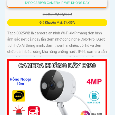
TAPO C325WB CAMERA IP WIFI KHÔNG DÂY
Giá Bán: 3,190,000 ₫
Giá Khuyến Mại: 5%-35%
Tapo C325WB là camera an ninh Wi-Fi 4MP mang đến hình
ảnh sắc nét cả ngày lẫn đêm nhờ công nghệ ColorPro. Được
tích hợp AI thông minh, đàm thoại hai chiều, còi hú và đèn
chớp cảnh báo, cùng khả năng chống nước IP66, camera sẵn
sàng bảo vệ ngôi nhà bạn trong mọi điều kiện thời tiết