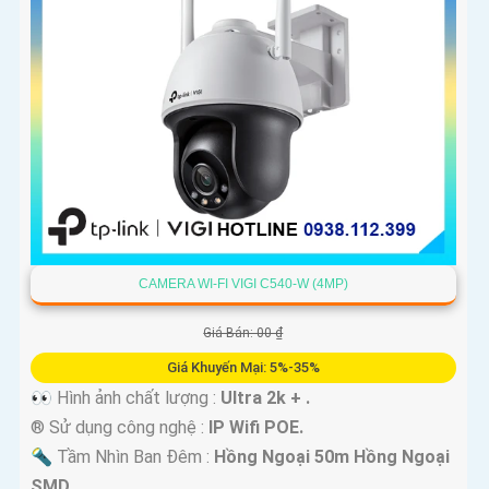
CAMERA WI-FI VIGI C540-W (4MP)
Giá Bán: 00 ₫
Giá Khuyến Mại: 5%-35%
👀 Hình ảnh chất lượng :
Ultra 2k + .
®️ Sử dụng công nghệ :
IP Wifi POE.
🔦 Tầm Nhìn Ban Đêm :
Hồng Ngoại 50m Hồng Ngoại
SMD.