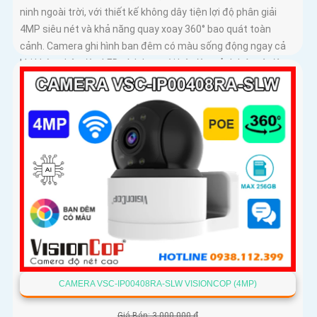
ninh ngoài trời, với thiết kế không dây tiện lợi độ phân giải
4MP siêu nét và khả năng quay xoay 360° bao quát toàn
cảnh. Camera ghi hình ban đêm có màu sống động ngay cả
khi không bật đèn LED, tích hợp còi hú, đèn cảnh báo và đàm
thoại 2 chiều giúp bạn chủ động phát hiện và xử lý mọi tình
huống
CAMERA VSC-IP00408RA-SLW VISIONCOP (4MP)
Giá Bán: 3,000,000 ₫