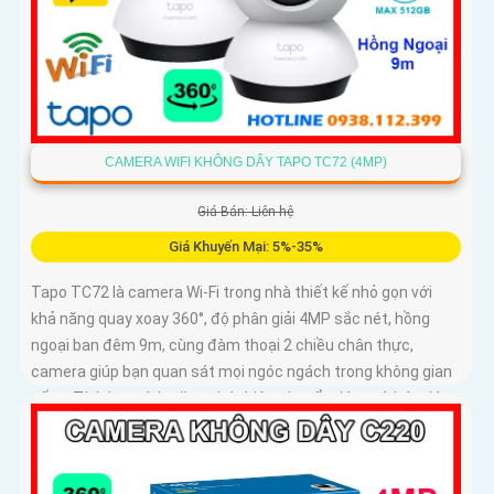
CAMERA WIFI KHÔNG DÂY TAPO TC72 (4MP)
Giá Bán: Liên hệ
Giá Khuyến Mại: 5%-35%
Tapo TC72 là camera Wi-Fi trong nhà thiết kế nhỏ gọn với
khả năng quay xoay 360°, độ phân giải 4MP sắc nét, hồng
ngoại ban đêm 9m, cùng đàm thoại 2 chiều chân thực,
camera giúp bạn quan sát mọi ngóc ngách trong không gian
sống. Tích hợp tính năng phát hiện chuyển động và báo động
thông minh, cùng khe thẻ nhớ hỗ trợ đến 512GB, Tapo TC72
mang đến sự an tâm tuyệt đối cho cả gia đình