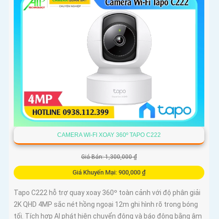
CAMERA WI-FI XOAY 360º TAPO C222
Giá Bán: 1,300,000 ₫
Giá Khuyến Mại: 900,000 ₫
Tapo C222 hỗ trợ quay xoay 360º toàn cảnh với độ phân giải
2K QHD 4MP sắc nét hồng ngoại 12m ghi hình rõ trong bóng
tối. Tích hợp AI phát hiện chuyển động và báo động bằng âm