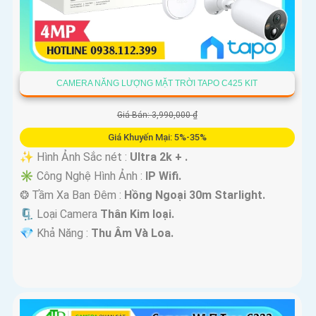
CAMERA NĂNG LƯỢNG MẶT TRỜI TAPO C425 KIT
Giá Bán: 3,990,000 ₫
Giá Khuyến Mại: 5%-35%
✨ Hình Ảnh Sắc nét :
Ultra 2k + .
✳️ Công Nghệ Hình Ảnh :
IP Wifi.
❂ Tầm Xa Ban Đêm :
Hồng Ngoại 30m Starlight.
🗜️ Loại Camera
Thân Kim loại.
️💎 Khả Năng :
Thu Âm Và Loa.