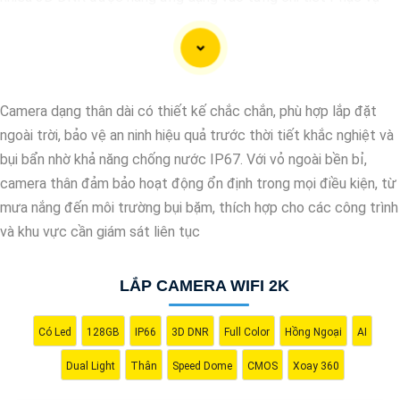
cho hình ảnh của camera trở nên sắc nét, rõ ràng và không bị ảnh
hưởng bởi nhiễu hạt.
Với tính năng chống nhiễu 3D DNR camera sẽ giúp bạn quan sát
được hình ảnh chất lượng cao, đặc biệt trong các điều kiện ánh
Camera dạng thân dài có thiết kế chắc chắn, phù hợp lắp đặt
sáng yếu hoặc độ nhiễu cao. Với Những Trang bị cao cấp làm
ngoài trời, bảo vệ an ninh hiệu quả trước thời tiết khắc nghiệt và
cho việc giám sát, quan sát trở nên dễ dàng và chính xác hơn.
bụi bẩn nhờ khả năng chống nước IP67. Với vỏ ngoài bền bỉ,
camera thân đảm bảo hoạt động ổn định trong mọi điều kiện, từ
mưa nắng đến môi trường bụi bặm, thích hợp cho các công trình
và khu vực cần giám sát liên tục
LẮP CAMERA WIFI 2K
Có Led
128GB
IP66
3D DNR
Full Color
Hồng Ngoại
AI
Dual Light
Thân
Speed Dome
CMOS
Xoay 360
'