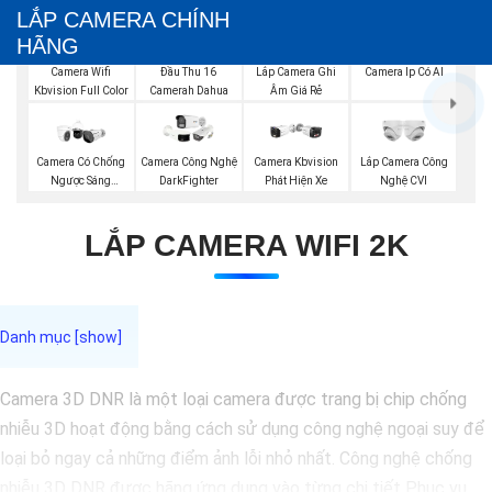
LẮP CAMERA CHÍNH
HÃNG
Camera Wifi
Đầu Thu 16
Lắp Camera Ghi
Camera Ip Có AI
Kbvision Full Color
Camerah Dahua
Âm Giá Rẻ
Lắp Camera Công
Camera Có Chống
Camera Công Nghệ
Camera Kbvision
Nghệ CVI
Ngược Sáng
DarkFighter
Phát Hiện Xe
Vantech
LẮP CAMERA WIFI 2K
Camera 3D DNR là một loại camera được trang bị chip chống
nhiễu 3D hoạt động bằng cách sử dụng công nghệ ngoại suy để
loại bỏ ngay cả những điểm ảnh lỗi nhỏ nhất. Công nghệ chống
nhiễu 3D DNR được hãng ứng dụng vào từng chi tiết Phục vụ