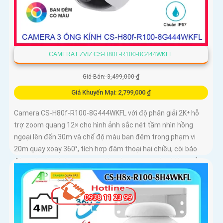
CAMERA EZVIZ CS-H80F-R100-8G444WKFL
Giá Bán: 3,499,000 ₫
Giá Khuyến Mại: 2,799,000 ₫
Camera CS-H80f-R100-8G444WKFL với độ phân giải 2K⁺ hỗ
trợ zoom quang 12× cho hình ảnh sắc nét tầm nhìn hồng
ngoại lên đến 30m và chế độ màu ban đêm trong phạm vi
20m quay xoay 360°, tích hợp đàm thoại hai chiều, còi báo
động và đèn chớp, camera giúp nâng cao an ninh hiệu quả.
Đạt chuẩn IP67 có khả năng chống bụi, nước, đảm bảo hoạt
động ổn định trong mọi điều kiện thời tiết