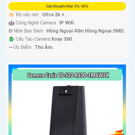
Giá Khuyến Mại: 5%-35%
🔅 Độ sắc nét :
Ultra 2k + .
🤖️ Công Nghệ Camera :
IP Wifi.
❂ Nhìn Ban Đêm :
Hồng Ngoại 40m Hồng Ngoại SMD.
🐉️ Cấu Tạo Camera
Xoay 360.
️⇝ Ưu Điểm :
Thu Âm.