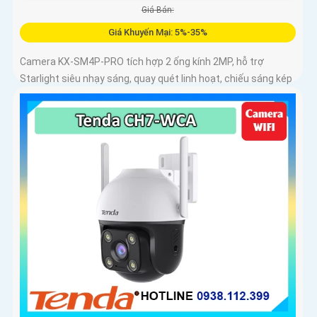
Giá Bán:
Giá Khuyến Mại: 5%-35%
Camera KX-SM4P-PRO tích hợp 2 ống kính 2MP, hỗ trợ
Starlight siêu nhạy sáng, quay quét linh hoạt, chiếu sáng kép
thông minh và LED ánh sáng ấm 30m. Công nghệ AI-ISP kết
hợp cảm biến lớn tối ưu hình ảnh ban đêm