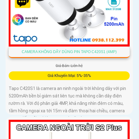
CAMERA KHÔNG DÂY DÙNG PIN TAPO C420S1 (4MP)
Giá Bán: Liên hệ
Giá Khuyến Mại: 5%-35%
Tapo C420S1 là camera an ninh ngoài trời không dây với pin
5200mAh bền bỉ giám sát liên tục mà không cần dây điện
rườm rà. Với độ phân giải 4MP, khả năng nhìn đêm có màu,
tầm hồng ngoại xa tới 15m và đàm thoại hai chiều, camera
mang đến trải nghiệm quan sát rõ nét