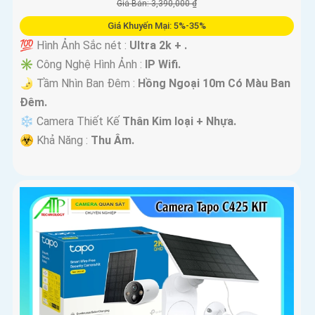
Giá Bán: 3,390,000 ₫
Giá Khuyến Mại: 5%-35%
💯 Hình Ảnh Sắc nét :
Ultra 2k + .
✳️ Công Nghệ Hình Ảnh :
IP Wifi.
🌛 Tầm Nhìn Ban Đêm :
Hồng Ngoại 10m Có Màu Ban
Ðêm.
❄ Camera Thiết Kế
Thân Kim loại + Nhựa.
️☣️ Khả Năng :
Thu Âm.