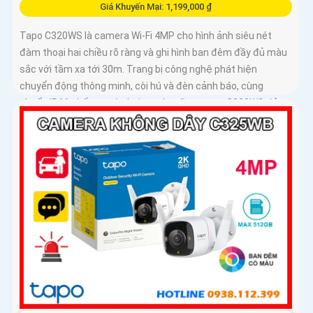
Giá Khuyến Mại: 1,199,000 ₫
Tapo C320WS là camera Wi-Fi 4MP cho hình ảnh siêu nét
đàm thoại hai chiều rõ ràng và ghi hình ban đêm đầy đủ màu
sắc với tầm xa tới 30m. Trang bị công nghệ phát hiện
chuyển động thông minh, còi hú và đèn cảnh báo, cùng
chuẩn IP66 chống nước bụi mạnh mẽ, camera C320WS đảm
bảo an ninh vững chắc trong mọi điều kiện thời tiết độ bền
cao và mức giá cực kỳ ưu đãi