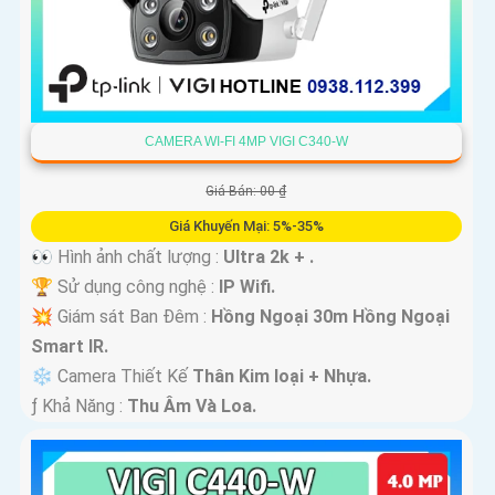
CAMERA WI-FI 4MP VIGI C340-W
Giá Bán: 00 ₫
Giá Khuyến Mại: 5%-35%
👀 Hình ảnh chất lượng :
Ultra 2k + .
🏆 Sử dụng công nghệ :
IP Wifi.
💥 Giám sát Ban Đêm :
Hồng Ngoại 30m Hồng Ngoại
Smart IR.
❄ Camera Thiết Kế
Thân Kim loại + Nhựa.
️ƒ Khả Năng :
Thu Âm Và Loa.