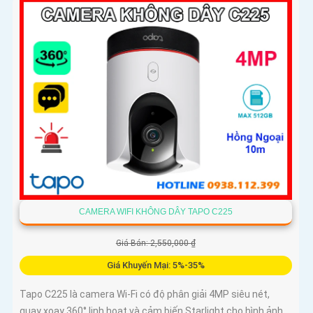
CAMERA WIFI KHÔNG DÂY TAPO C225
Giá Bán: 2,550,000 ₫
Giá Khuyến Mại: 5%-35%
Tapo C225 là camera Wi-Fi có độ phân giải 4MP siêu nét,
quay xoay 360° linh hoạt và cảm biến Starlight cho hình ảnh