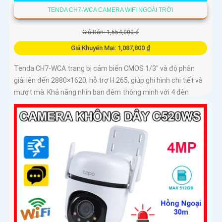
TENDA CH7-WCA CAMERA WIFI NGOÀI TRỜI
Giá Bán: 1,554,000 ₫
Giá Khuyến Mại: 1,087,800 ₫
Tenda CH7-WCA trang bị cảm biến CMOS 1/3" và độ phân
giải lên đến 2880×1620, hỗ trợ H.265, giúp ghi hình chi tiết và
mượt mà. Khả năng nhìn ban đêm thông minh với 4 đèn
hồng...