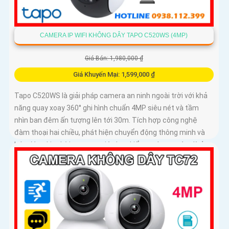
CAMERA IP WIFI KHÔNG DÂY TAPO C520WS (4MP)
Giá Bán: 1,980,000 ₫
Giá Khuyến Mại: 1,599,000 ₫
Tapo C520WS là giải pháp camera an ninh ngoài trời với khả
năng quay xoay 360° ghi hình chuẩn 4MP siêu nét và tầm
nhìn ban đêm ấn tượng lên tới 30m. Tích hợp công nghệ
đàm thoại hai chiều, phát hiện chuyển động thông minh và
báo động kịp thời, camera giúp bạn kiểm soát an toàn dù ở
bất cứ đâu