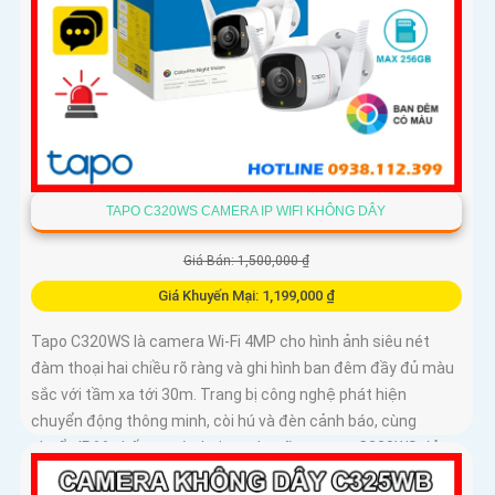
TAPO C320WS CAMERA IP WIFI KHÔNG DÂY
Giá Bán: 1,500,000 ₫
Giá Khuyến Mại: 1,199,000 ₫
Tapo C320WS là camera Wi-Fi 4MP cho hình ảnh siêu nét
đàm thoại hai chiều rõ ràng và ghi hình ban đêm đầy đủ màu
sắc với tầm xa tới 30m. Trang bị công nghệ phát hiện
chuyển động thông minh, còi hú và đèn cảnh báo, cùng
chuẩn IP66 chống nước bụi mạnh mẽ, camera C320WS đảm
bảo an ninh vững chắc trong mọi điều kiện thời tiết độ bền