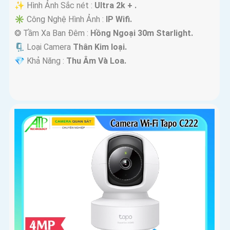
✨ Hình Ảnh Sắc nét :
Ultra 2k + .
✳️ Công Nghệ Hình Ảnh :
IP Wifi.
❂ Tầm Xa Ban Đêm :
Hồng Ngoại 30m Starlight.
🗜️ Loại Camera
Thân Kim loại.
️💎 Khả Năng :
Thu Âm Và Loa.