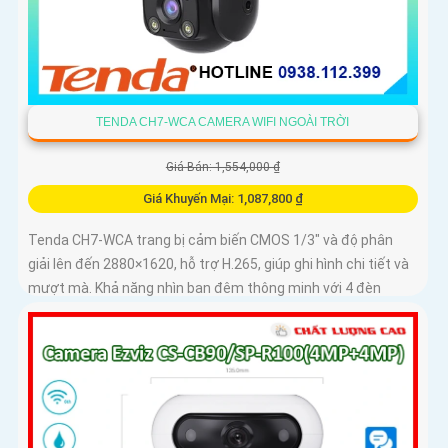
TENDA CH7-WCA CAMERA WIFI NGOÀI TRỜI
Giá Bán: 1,554,000 ₫
Giá Khuyến Mại: 1,087,800 ₫
Tenda CH7-WCA trang bị cảm biến CMOS 1/3" và độ phân
giải lên đến 2880×1620, hỗ trợ H.265, giúp ghi hình chi tiết và
mượt mà. Khả năng nhìn ban đêm thông minh với 4 đèn
hồng...