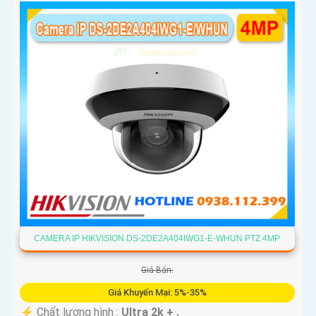
CAMERA IP HIKVISION DS-2DE2A404IWG1-E-WHUN PTZ 4MP
Giá Bán:
Giá Khuyến Mại: 5%-35%
️⚡ Chất lượng hình :
Ultra 2k + .