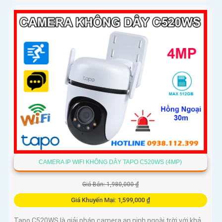
CAMERA IP WIFI KHÔNG DÂY TAPO C520WS (4MP)
Giá Bán: 1,980,000 ₫
Giá Khuyến Mại: 1,599,000 ₫
Tapo C520WS là giải pháp camera an ninh ngoài trời với khả