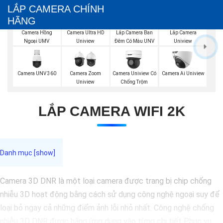
LẮP CAMERA CHÍNH
HÃNG
Lắp Camera Ban
Camera Hồng
Camera Ultra HD
Lắp Camera
Đêm Có Màu UNV
Ngoại UMV
Uniview
Uniview
Camera UNV 360
Camera Zoom
Camera Uniview Có
Camera Ai Uniview
Uniview
Chống Trộm
LẮP CAMERA WIFI 2K
Camera 3D DNR là một loại camera được trang bị chip chống
nhiễu 3D hoạt động bằng cách sử dụng công nghệ ngoại suy để
loại bỏ ngay cả những điểm ảnh lỗi nhỏ nhất. Công nghệ chống
nhiễu 3D DNR được hãng ứng dụng vào từng chi tiết Phục vụ