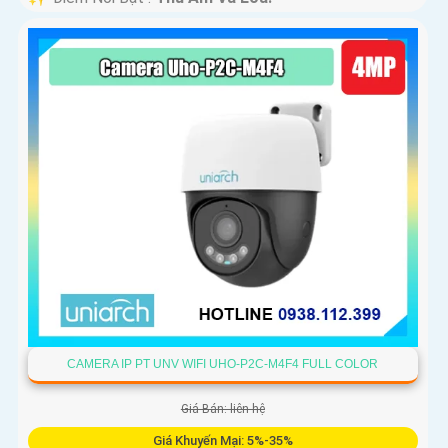
CAMERA IP PT UNV WIFI UHO-P2C-M4F4 FULL COLOR
Giá Bán: liên hệ
Giá Khuyến Mại: 5%-35%