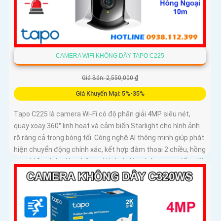
CAMERA WIFI KHÔNG DÂY TAPO C225
Giá Bán: 2,550,000 ₫
Giá Khuyến Mại: 5%-35%
Tapo C225 là camera Wi-Fi có độ phân giải 4MP siêu nét,
quay xoay 360° linh hoạt và cảm biến Starlight cho hình ảnh
rõ ràng cả trong bóng tối. Công nghệ AI thông minh giúp phát
hiện chuyển động chính xác, kết hợp đàm thoại 2 chiều, hồng
ngoại 10m, báo động bằng còi hú và đèn nháy, mang đến giải
pháp an ninh toàn diện, với khe cắm thẻ nhớ hỗ trợ tới 512GB
lưu trữ lâu dài