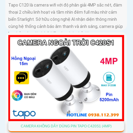
Tapo C120 là camera wifi với độ phân giải 4MP sắc nét, đàm
thoại 2 chiều linh hoạt và tầm nhìn đêm full màu nhờ cảm
biến Starlight. Sở hữu công nghệ AI nhận diện thông minh
cùng hệ thống cảnh báo âm thanh và ánh sáng, camera giúp
bạn bảo vệ ngôi nhà 24/7 một cách chủ động
CAMERA KHÔNG DÂY DÙNG PIN TAPO C420S1 (4MP)