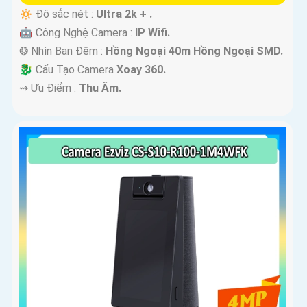
🔅 Độ sắc nét :
Ultra 2k + .
🤖️ Công Nghệ Camera :
IP Wifi.
❂ Nhìn Ban Đêm :
Hồng Ngoại 40m Hồng Ngoại SMD.
🐉️ Cấu Tạo Camera
Xoay 360.
️⇝ Ưu Điểm :
Thu Âm.