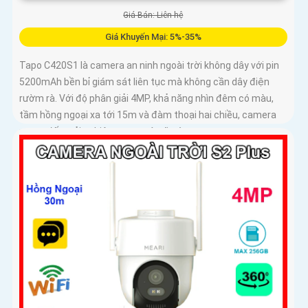
Giá Bán: Liên hệ
Giá Khuyến Mại: 5%-35%
Tapo C420S1 là camera an ninh ngoài trời không dây với pin
5200mAh bền bỉ giám sát liên tục mà không cần dây điện
rườm rà. Với độ phân giải 4MP, khả năng nhìn đêm có màu,
tầm hồng ngoại xa tới 15m và đàm thoại hai chiều, camera
mang đến trải nghiệm quan sát rõ nét