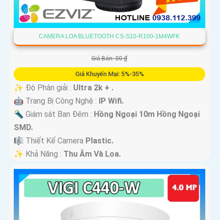
CAMERA LOA BLUETOOTH CS-S10-R100-1M4WFK
Giá Bán: 00 ₫
Giá Khuyến Mại: 5%-35%
✨ Độ Phân giải :
Ultra 2k + .
🤖️ Trang Bị Công Nghệ :
IP Wifi.
🔦 Giám sát Ban Đêm :
Hồng Ngoại 10m Hồng Ngoại
SMD.
🎼️ Thiết Kế Camera
Plastic.
️✨ Khả Năng :
Thu Âm Và Loa.