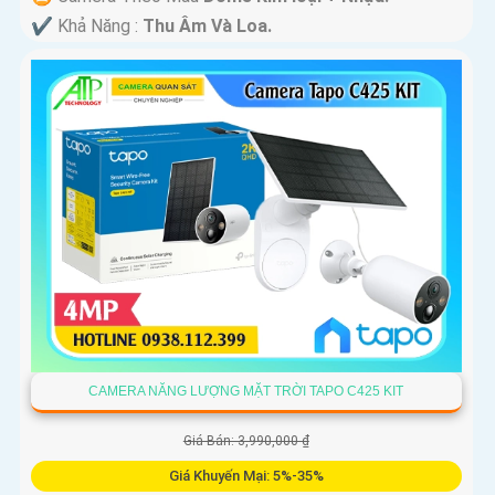
️✔️ Khả Năng :
Thu Âm Và Loa.
CAMERA NĂNG LƯỢNG MẶT TRỜI TAPO C425 KIT
Giá Bán: 3,990,000 ₫
Giá Khuyến Mại: 5%-35%