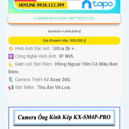
CAMERA WI-FI XOAY 360º TAPO C222
Giá Bán: 1,300,000 ₫
Giá Khuyến Mại: 900,000 ₫
🔅 Hình Ảnh Sắc nét :
Ultra 2k + .
⚛️ Công Nghệ Hình Ảnh :
IP Wifi.
🌜 Giám sát Ban Đêm :
Hồng Ngoại 10m Có Màu Ban
Ðêm.
🗜️ Camera Thiết Kế
Xoay 360.
️📢 Đặt Điểm :
Thu Âm Và Loa.