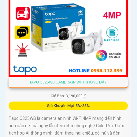
cao và mức giá cực kỳ ưu đãi
TAPO C325WB CAMERA IP WIFI KHÔNG DÂY
Giá Bán: 3,190,000 ₫
Giá Khuyến Mại: 5%-35%
Tapo C325WB là camera an ninh Wi-Fi 4MP mang đến hình
ảnh sắc nét cả ngày lẫn đêm nhờ công nghệ ColorPro. Được
tích hợp AI thông minh, đàm thoại hai chiều, còi hú và đèn