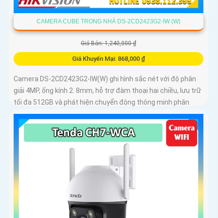
CAMERA CUBE TRONG NHÀ DS-2CD2423G2-IW (W)
Giá Bán: 1,240,000 ₫
Giá Khuyến Mại: 868,000 ₫
Camera DS-2CD2423G2-IW(W) ghi hình sắc nét với độ phân
giải 4MP, ống kính 2. 8mm, hỗ trợ đàm thoại hai chiều, lưu trữ
tối đa 512GB và phát hiện chuyển động thông minh phân
biệt người, phương tiện