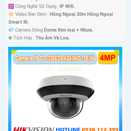
🕉️ Công Nghệ Sử Dụng :
IP Wifi.
🔅 Video Ban Đêm :
Hồng Ngoại 20m Hồng Ngoại
Smart IR.
💎 Camera Dòng
Dome Kim loại + Nhựa.
️✤ Tích Hợp :
Thu Âm Và Loa.