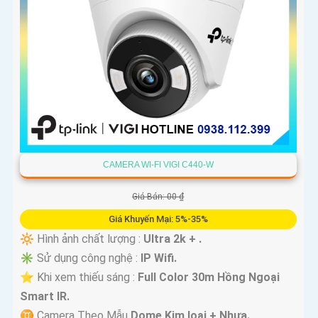
CAMERA WI-FI VIGI C440-W
Giá Bán: 00 ₫
Giá Khuyến Mại: 5%-35%
🔆 Hình ảnh chất lượng :
Ultra 2k + .
✳️ Sử dụng công nghệ :
IP Wifi.
⭐ Khi xem thiếu sáng :
Full Color 30m Hồng Ngoại
Smart IR.
♊ Camera Theo Mẫu
Dome Kim loại + Nhựa.