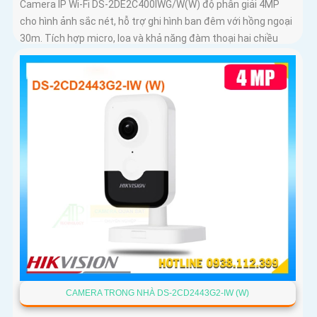
Camera IP Wi-Fi DS-2DE2C400IWG/W(W) độ phân giải 4MP
cho hình ảnh sắc nét, hỗ trợ ghi hình ban đêm với hồng ngoại
30m. Tích hợp micro, loa và khả năng đàm thoại hai chiều
CAMERA TRONG NHÀ DS-2CD2443G2-IW (W)