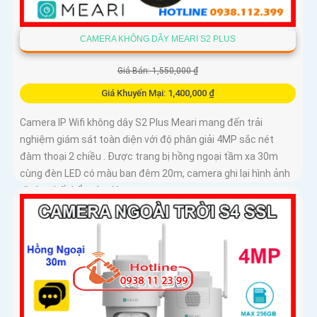
CAMERA KHÔNG DÂY MEARI S2 PLUS
Giá Bán: 1,550,000 ₫
Giá Khuyến Mại: 1,400,000 ₫
Camera IP Wifi không dây S2 Plus Meari mang đến trải
nghiệm giám sát toàn diện với độ phân giải 4MP sắc nét
đàm thoại 2 chiều . Được trang bị hồng ngoại tầm xa 30m
cùng đèn LED có màu ban đêm 20m, camera ghi lại hình ảnh
rõ ràng bất kể ngày đêm