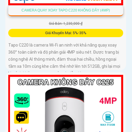
CAMERA QUAY XOAY TAPO C220 KHÔNG DÂY (4MP)
Giá Bán: 1,230,000 ₫
Giá Khuyến Mại: 5%-35%
Tapo C220 là camera Wi-Fi an ninh với khả năng quay xoay
360° toàn cảnh và độ phân giải 4MP siêu nét. Được trang bị
công nghệ AI thông minh, đàm thoại hai chiều, hồng ngoại
tầm xa 10m cùng khe cắm thẻ nhớ lên tới 512GB, ghi lại mọi
khoảnh khắc quan trọng cả ngày lẫn đêm