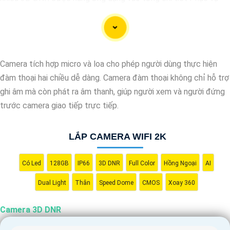
cho hình ảnh của camera trở nên sắc nét, rõ ràng và không bị ảnh
hưởng bởi nhiễu hạt.
Với tính năng chống nhiễu 3D DNR camera sẽ giúp bạn quan sát
được hình ảnh chất lượng cao, đặc biệt trong các điều kiện ánh
Camera tích hợp micro và loa cho phép người dùng thực hiện
sáng yếu hoặc độ nhiễu cao. Với Những Trang bị cao cấp làm
đàm thoại hai chiều dễ dàng. Camera đàm thoại không chỉ hỗ trợ
cho việc giám sát, quan sát trở nên dễ dàng và chính xác hơn.
ghi âm mà còn phát ra âm thanh, giúp người xem và người đứng
trước camera giao tiếp trực tiếp.
LẮP CAMERA WIFI 2K
Có Led
128GB
IP66
3D DNR
Full Color
Hồng Ngoại
AI
Dual Light
Thân
Speed Dome
CMOS
Xoay 360
Camera 3D DNR
'