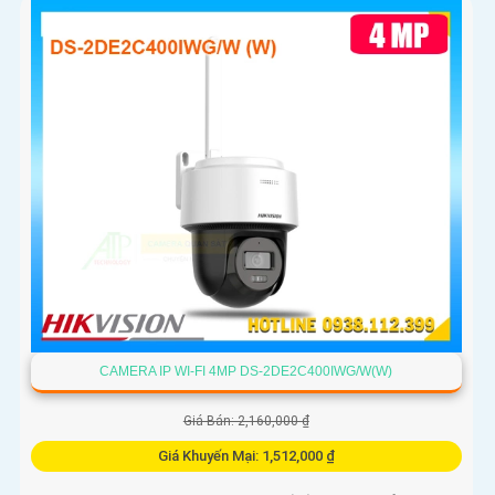
thông minh và LED ánh sáng ấm 30m. Công nghệ AI-ISP kết
hợp cảm biến lớn tối ưu hình ảnh ban đêm
CAMERA IP WI-FI 4MP DS-2DE2C400IWG/W(W)
Giá Bán: 2,160,000 ₫
Giá Khuyến Mại: 1,512,000 ₫