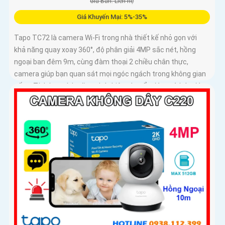
Giá Bán: Liên hệ
Giá Khuyến Mại: 5%-35%
Tapo TC72 là camera Wi-Fi trong nhà thiết kế nhỏ gọn với
khả năng quay xoay 360°, độ phân giải 4MP sắc nét, hồng
ngoại ban đêm 9m, cùng đàm thoại 2 chiều chân thực,
camera giúp bạn quan sát mọi ngóc ngách trong không gian
sống. Tích hợp tính năng phát hiện chuyển động và báo động
thông minh, cùng khe thẻ nhớ hỗ trợ đến 512GB, Tapo TC72
mang đến sự an tâm tuyệt đối cho cả gia đình