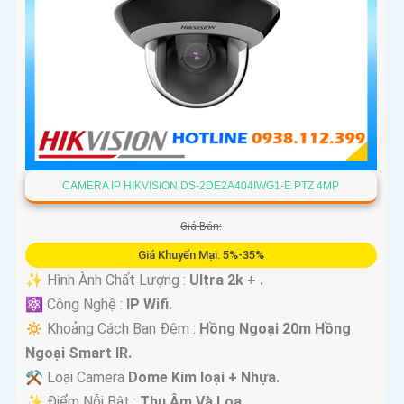
CAMERA IP HIKVISION DS-2DE2A404IWG1-E PTZ 4MP
Giá Bán:
Giá Khuyến Mại: 5%-35%
✨ Hình Ành Chất Lượng :
Ultra 2k + .
⚛️ Công Nghệ :
IP Wifi.
🔅 Khoảng Cách Ban Đêm :
Hồng Ngoại 20m Hồng
Ngoại Smart IR.
⚒ Loại Camera
Dome Kim loại + Nhựa.
️✨ Điểm Nỗi Bật :
Thu Âm Và Loa.