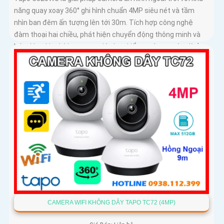
năng quay xoay 360° ghi hình chuẩn 4MP siêu nét và tầm
nhìn ban đêm ấn tượng lên tới 30m. Tích hợp công nghệ
đàm thoại hai chiều, phát hiện chuyển động thông minh và
báo động kịp thời, camera giúp bạn kiểm soát an toàn dù ở
bất cứ đâu
CAMERA WIFI KHÔNG DÂY TAPO TC72 (4MP)