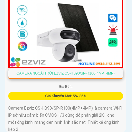
CAMERA NGOÀI TRỜI EZVIZ CS-HB90/SP-R100(4MP+4MP)
Giá Bán:
Giá Khuyến Mại: 5%-35%
Camera Ezviz CS-HB90/SP-R100(4MP+4MP) là camera Wi-Fi
IP sở hữu cảm biến CMOS 1/3 cùng độ phân giải 2K+ cho
một ống kính, mang đến hình ảnh sắc nét. Thiết kế ống kính
kép 2