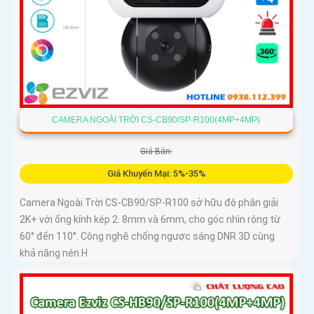
CAMERA NGOÀI TRỜI CS-CB90/SP-R100(4MP+4MP)
Giá Bán:
Giá Khuyến Mại: 5%-35%
Camera Ngoài Trời CS-CB90/SP-R100 sở hữu độ phân giải
2K+ với ống kính kép 2. 8mm và 6mm, cho góc nhìn rộng từ
60° đến 110°. Công nghệ chống ngược sáng DNR 3D cùng
khả năng nén H