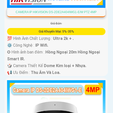
CAMERA IP HIKVISION DS-2DE2A404IWG1-E/W PTZ 4MP
Giá Bán:
Giá Khuyến Mại: 5%-35%
💯 Hình Ành Chất Lượng :
Ultra 2k + .
⚙ Công Nghệ :
IP Wifi.
✪ Hình ảnh ban đêm :
Hồng Ngoại 20m Hồng Ngoại
Smart IR.
🎲 Camera Thiết Kế
Dome Kim loại + Nhựa.
️📢 Ưu Điểm :
Thu Âm Và Loa.