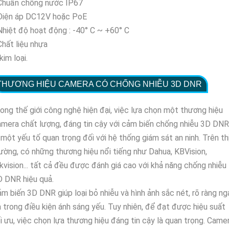
 Chuẩn chống nước IP67
 Điện áp DC12V hoặc PoE
Nhiệt độ hoạt động : -40° C ~ +60° C
Chất liệu nhựa
kim loại.
THƯƠNG HIỆU CAMERA CÓ CHỐNG NHIỄU 3D DNR
ong thế giới công nghệ hiện đại, việc lựa chọn một thương hiệu
mera chất lượng, đáng tin cậy với cảm biến chống nhiễu 3D DNR
 một yếu tố quan trọng đối với hệ thống giám sát an ninh. Trên th
ường, có những thương hiệu nổi tiếng như Dahua, KBVision,
kvision... tất cả đều được đánh giá cao với khả năng chống nhiễu
 DNR hiệu quả.
m biến 3D DNR giúp loại bỏ nhiễu và hình ảnh sắc nét, rõ ràng ng
 trong điều kiện ánh sáng yếu. Tuy nhiên, để đạt được hiệu suất
i ưu, việc chọn lựa thương hiệu đáng tin cậy là quan trọng. Came