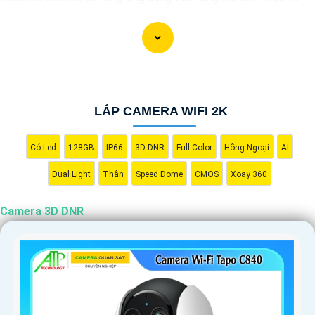
cho hình ảnh của camera trở nên sắc nét, rõ ràng và không bị ảnh
hưởng bởi nhiễu hạt.
Với tính năng chống nhiễu 3D DNR camera sẽ giúp bạn quan sát
được hình ảnh chất lượng cao, đặc biệt trong các điều kiện ánh
sáng yếu hoặc độ nhiễu cao. Với Những Trang bị cao cấp làm
LẮP CAMERA WIFI 2K
cho việc giám sát, quan sát trở nên dễ dàng và chính xác hơn.
Có Led
128GB
IP66
3D DNR
Full Color
Hồng Ngoại
AI
Dual Light
Thân
Speed Dome
CMOS
Xoay 360
Camera 3D DNR
'