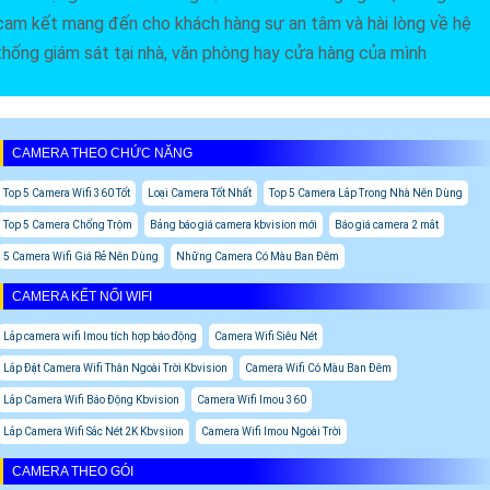
cam kết mang đến cho khách hàng sự an tâm và hài lòng về hệ
thống giám sát tại nhà, văn phòng hay cửa hàng của mình
CAMERA THEO CHỨC NĂNG
Top 5 Camera Wifi 360 Tốt
Loại Camera Tốt Nhất
Top 5 Camera Lắp Trong Nhà Nên Dùng
Top 5 Camera Chống Trộm
Bảng báo giá camera kbvision mới
Báo giá camera 2 mắt
5 Camera Wifi Giá Rẻ Nên Dùng
Những Camera Có Màu Ban Đêm
CAMERA KẾT NỐI WIFI
Lắp camera wifi Imou tích hợp báo động
Camera Wifi Siêu Nét
Lắp Đặt Camera Wifi Thân Ngoài Trời Kbvision
Camera Wifi Có Màu Ban Đêm
Lắp Camera Wifi Báo Động Kbvision
Camera Wifi Imou 360
Lắp Camera Wifi Sắc Nét 2K Kbvsiion
Camera Wifi Imou Ngoài Trời
CAMERA THEO GÓI