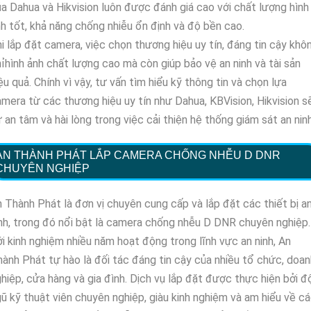
a Dahua và Hikvision luôn được đánh giá cao với chất lượng hình
h tốt, khả năng chống nhiễu ổn định và độ bền cao.
i lắp đặt camera, việc chọn thương hiệu uy tín, đáng tin cậy khô
ỉhình ảnh chất lượng cao mà còn giúp bảo vệ an ninh và tài sản
ệu quả. Chính vì vậy, tư vấn tìm hiểu kỹ thông tin và chọn lựa
mera từ các thương hiệu uy tín như Dahua, KBVision, Hikvision s
 an tâm và hài lòng trong việc cải thiện hệ thống giám sát an ninh
AN THÀNH PHÁT LẮP CAMERA CHỐNG NHỄU D DNR
CHUYÊN NGHIỆP
 Thành Phát là đơn vị chuyên cung cấp và lắp đặt các thiết bị a
nh, trong đó nổi bật là camera chống nhễu D DNR chuyên nghiệp.
i kinh nghiệm nhiều năm hoạt động trong lĩnh vực an ninh, An
ành Phát tự hào là đối tác đáng tin cậy của nhiều tổ chức, doan
hiệp, cửa hàng và gia đình. Dịch vụ lắp đặt được thực hiện bởi đ
ũ kỹ thuật viên chuyên nghiệp, giàu kinh nghiệm và am hiểu về c