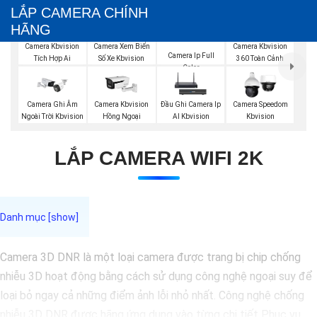
LẮP CAMERA CHÍNH
HÃNG
Camera Kbvision
Camera Xem Biển
Camera Kbvision
Camera Ip Full
Tích Hợp Ai
Số Xe Kbvision
360 Toàn Cảnh
Color
Camera Ghi Âm
Camera Kbvision
Đầu Ghi Camera Ip
Camera Speedom
Ngoài Trời Kbvision
Hồng Ngoại
AI Kbvision
Kbvision
LẮP CAMERA WIFI 2K
Camera 3D DNR là một loại camera được trang bị chip chống
nhiễu 3D hoạt động bằng cách sử dụng công nghệ ngoại suy để
loại bỏ ngay cả những điểm ảnh lỗi nhỏ nhất. Công nghệ chống
nhiễu 3D DNR được hãng ứng dụng vào từng chi tiết Phục vụ