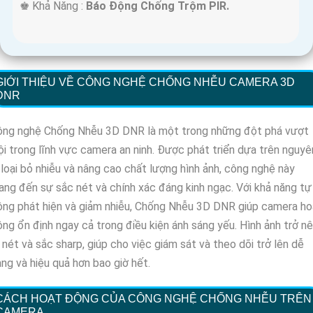
️♚ Khả Năng :
Báo Động Chống Trộm PIR.
GIỚI THIỆU VỀ CÔNG NGHỆ CHỐNG NHỄU CAMERA 3D
DNR
ông nghệ Chống Nhễu 3D DNR là một trong những đột phá vượt
ội trong lĩnh vực camera an ninh. Được phát triển dựa trên nguyê
 loại bỏ nhiễu và nâng cao chất lượng hình ảnh, công nghệ này
ng đến sự sắc nét và chính xác đáng kinh ngạc. Với khả năng tự
ng phát hiện và giảm nhiễu, Chống Nhễu 3D DNR giúp camera ho
ng ổn định ngay cả trong điều kiện ánh sáng yếu. Hình ảnh trở n
 nét và sắc sharp, giúp cho việc giám sát và theo dõi trở lên dễ
ng và hiệu quả hơn bao giờ hết.
CÁCH HOẠT ĐỘNG CỦA CÔNG NGHỆ CHỐNG NHỄU TRÊN
CAMERA