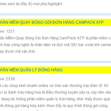
nnis xem lại đầy đủ mọi pha highlight
HẦN MỀM QUAY ĐÓNG GÓI ĐƠN HÀNG CAMPACK ATP
ew: 1231.
ần Mềm Quay Đóng Gói Đơn Hàng CamPack ATP là phần mềm c
ch hợp công nghệ Ai nhận diện và dọc mã QR/ bar code khi came
ay được mã vận đơn
HẦN MỀM QUẢN LÝ ĐÓNG HÀNG
ew: 2338.
i các shop kinh doanh online và trên sàn thương mại điện tử thì
ệc bị đánh tráo hàng hóa là điều thường xuyên xảy ra, vậy nên việ
 dụng hệ thống phần mềm quản lý đơn hàng, nhìn thấy được quá
ình đóng gói hàng hóa, kèm theo đấy là quy trình đóng gói cũng