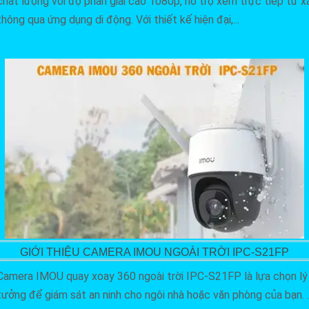
chất lượng với độ phân giải cao 1080p, hỗ trợ xem trực tiếp từ x
thông qua ứng dụng di động. Với thiết kế hiện đại,...
GIỚI THIỆU CAMERA IMOU NGOÀI TRỜI IPC-S21FP
Camera IMOU quay xoay 360 ngoài trời IPC-S21FP là lựa chọn lý
tưởng để giám sát an ninh cho ngôi nhà hoặc văn phòng của bạn. .