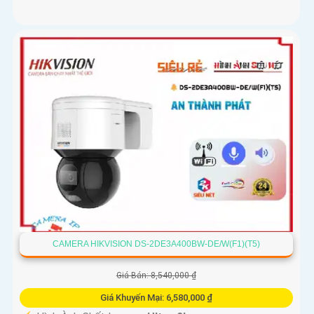
CAMERA HIKVISION DS-2DE3A400BW-DE/W(F1)(T5)
Giá Bán: 8,540,000 ₫
Giá Khuyến Mại: 6,580,000 ₫