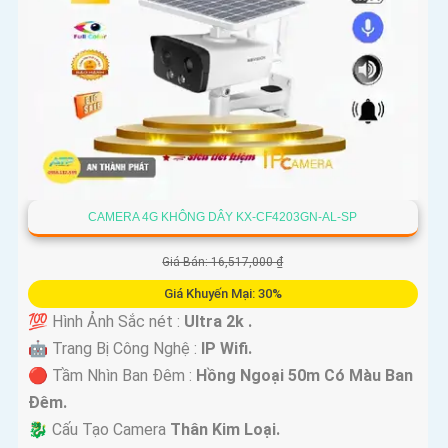
CAMERA 4G KHÔNG DÂY KX-CF4203GN-AL-SP
Giá Bán: 16,517,000 ₫
Giá Khuyến Mại: 30%
💯 Hình Ảnh Sắc nét :
Ultra 2k .
🤖️ Trang Bị Công Nghệ :
IP Wifi.
🔴 Tầm Nhìn Ban Đêm :
Hồng Ngoại 50m Có Màu Ban
Đêm.
🐉️ Cấu Tạo Camera
Thân Kim Loại.