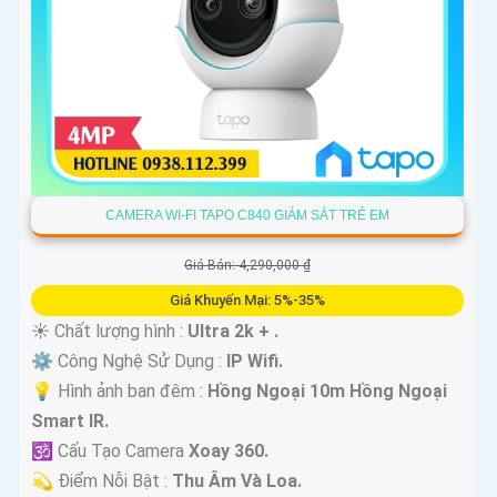
CAMERA WI-FI TAPO C840 GIÁM SÁT TRẺ EM
Giá Bán: 4,290,000 ₫
Giá Khuyến Mại: 5%-35%
☀️ Chất lượng hình :
Ultra 2k + .
⚙ Công Nghệ Sử Dụng :
IP Wifi.
💡 Hình ảnh ban đêm :
Hồng Ngoại 10m Hồng Ngoại
Smart IR.
🕉️ Cấu Tạo Camera
Xoay 360.
️💫 Điểm Nỗi Bật :
Thu Âm Và Loa.