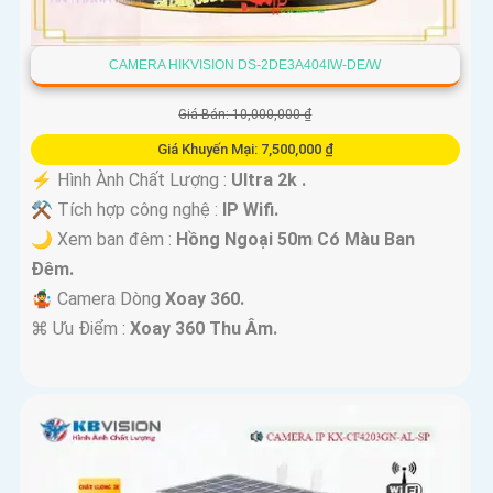
CAMERA HIKVISION DS-2DE3A404IW-DE/W
Giá Bán: 10,000,000 ₫
Giá Khuyến Mại: 7,500,000 ₫
️⚡ Hình Ành Chất Lượng :
Ultra 2k .
⚒ Tích hợp công nghệ :
IP Wifi.
🌙 Xem ban đêm :
Hồng Ngoại 50m Có Màu Ban
Đêm.
🤹 Camera Dòng
Xoay 360.
️⌘ Ưu Điểm :
Xoay 360 Thu Âm.