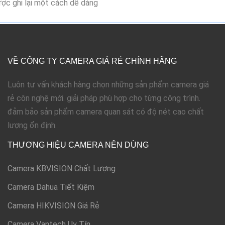
ợc ghi lại một cách dễ dàng
VỀ CÔNG TY CAMERA GIÁ RẺ CHÍNH HÃNG
Luôn tư vấn khách hàng chọn những sản phẩm camera giá
rẻ côn nghệ mới. giải pháp phù hợp cho từng công trình.
đảm bảo sản phẩm camera quan sát có độ nét cao chất
lượng ổn định.
THƯƠNG HIỆU CAMERA NÊN DÙNG
Camera KBVISION Chất Lượng
Camera Dahua Tiết Kiệm
Camera HIKVISION Giá Rẻ
Camera Vantech Uy Tín