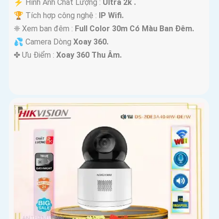
️⚡ Hình Ành Chất Lượng :
Ultra 2k .
🏆 Tích hợp công nghệ :
IP Wifi.
❈ Xem ban đêm :
Full Color 30m Có Màu Ban Đêm.
💦 Camera Dòng
Xoay 360.
️✤ Ưu Điểm :
Xoay 360 Thu Âm.