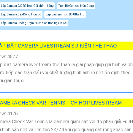
Lắp Camera Giá Rẻ Trọn Gói chính hãng
Trọn Bộ Camera Nên Dùng
Lắp Camera Báo Động Trọn Bộ
Lắp Camera Trọn Bộ Ultra HD
Lắp Camera Chống Trộm Hikvision trọn bộ Giá Rẻ
ẮP ĐẶT CAMERA LIVESTREAM SỰ KIỆN THỂ THAO
ew: 4627.
p đặt camera livestream thể thao là giải pháp giúp ghi hình và p
ực tiếp các trận đấu với chất lượng hình ảnh rõ nét ổn định theo
ời gian thực
AMERA CHECK VAR TENNIS TÍCH HỢP LIVESTREAM
ew: 4126.
mera Check Var Tennis là camera giám sát với độ phân giải Full
i hình sắc nét và liên tục 24/24 với góc quang sát rộng khác sân