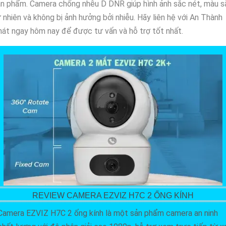
n phẩm. Camera chống nhễu D DNR giúp hình ảnh sắc nét, màu s
 nhiên và không bị ảnh hưởng bởi nhiễu. Hãy liên hệ với An Thành
át ngay hôm nay để được tư vấn và hỗ trợ tốt nhất.
REVIEW CAMERA EZVIZ H7C 2 ỐNG KÍNH
Camera EZVIZ H7C 2 ống kính là một sản phẩm camera an ninh