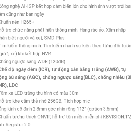
Công nghệ AI-ISP kết hợp cảm biến lớn cho hình ảnh vượt trội ba
êm cũng như ban ngày
 Chuẩn nén H265+
Hỗ trợ chức năng phát hiện thông minh: Hàng rào ảo, Xâm nhập
hân biệt người và xe), SMD Plus
Tìm kiếm thông minh: Tìm kiếm nhanh sự kiện theo từng đối tượ
gười, xe) khi kết hợp NVR
 Chống ngược sáng WDR (120dB)
 Chế độ ngày đêm (ICR), tự động cân bằng trắng (AWB), tự
ộng bù sáng (AGC), chống ngược sáng(BLC), chống nhiễu (3
NR), LDC
Tầm xa LED trắng thu hình có màu 30m
Hỗ trợ khe cắm thẻ nhớ 256GB, Tích hợp mic
Ống kính cố định 2.8mm góc nhìn rộng 112° (option 3.6mm)
Chuẩn tương thích ONVIF, hỗ trợ tên miền miễn phí KBVISION.TV
toRegister 2.0