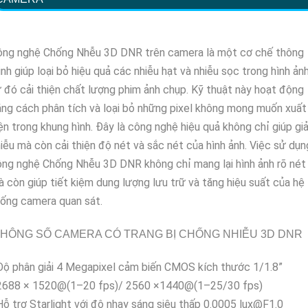
ông nghệ Chống Nhễu 3D DNR trên camera là một cơ chế thông
nh giúp loại bỏ hiệu quả các nhiễu hạt và nhiễu sọc trong hình ảnh
 đó cải thiện chất lượng phim ảnh chụp. Kỹ thuật này hoạt động
ng cách phân tích và loại bỏ những pixel không mong muốn xuất
ện trong khung hình. Đây là công nghệ hiệu quả không chỉ giúp gi
iễu mà còn cải thiện độ nét và sắc nét của hình ảnh. Việc sử dụn
ng nghệ Chống Nhễu 3D DNR không chỉ mang lại hình ảnh rõ nét
 còn giúp tiết kiệm dung lượng lưu trữ và tăng hiệu suất của hệ
ống camera quan sát.
HÔNG SỐ CAMERA CÓ TRANG BỊ CHỐNG NHIỄU 3D DNR
Độ phân giải 4 Megapixel cảm biến CMOS kích thước 1/1.8”
 2688 × 1520@(1–20 fps)/ 2560 ×1440@(1–25/30 fps)
Hỗ trợ Starlight với độ nhạy sáng siêu thấp 0.0005 lux@F1.0