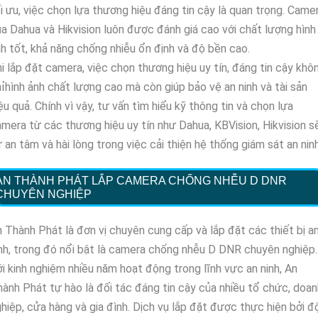
i ưu, việc chọn lựa thương hiệu đáng tin cậy là quan trọng. Came
a Dahua và Hikvision luôn được đánh giá cao với chất lượng hình
h tốt, khả năng chống nhiễu ổn định và độ bền cao.
i lắp đặt camera, việc chọn thương hiệu uy tín, đáng tin cậy khô
ỉhình ảnh chất lượng cao mà còn giúp bảo vệ an ninh và tài sản
ệu quả. Chính vì vậy, tư vấn tìm hiểu kỹ thông tin và chọn lựa
mera từ các thương hiệu uy tín như Dahua, KBVision, Hikvision s
 an tâm và hài lòng trong việc cải thiện hệ thống giám sát an ninh
AN THÀNH PHÁT LẮP CAMERA CHỐNG NHỄU D DNR
CHUYÊN NGHIỆP
 Thành Phát là đơn vị chuyên cung cấp và lắp đặt các thiết bị a
nh, trong đó nổi bật là camera chống nhễu D DNR chuyên nghiệp.
i kinh nghiệm nhiều năm hoạt động trong lĩnh vực an ninh, An
ành Phát tự hào là đối tác đáng tin cậy của nhiều tổ chức, doan
hiệp, cửa hàng và gia đình. Dịch vụ lắp đặt được thực hiện bởi đ