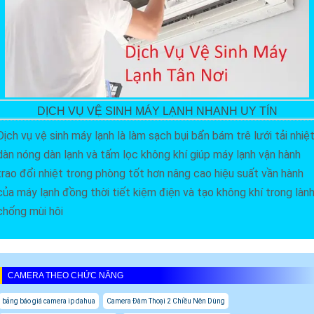
DỊCH VỤ VỆ SINH MÁY LẠNH NHANH UY TÍN
Dịch vụ vệ sinh máy lạnh là làm sạch bụi bẩn bám trê lưới tải nhiệ
dàn nóng dàn lạnh và tấm lọc không khí giúp máy lạnh vận hành
trao đổi nhiệt trong phòng tốt hơn nâng cao hiệu suất vần hành
của máy lạnh đồng thời tiết kiệm điện và tạo không khí trong làn
chống mùi hôi
CAMERA THEO CHỨC NĂNG
bảng báo giá camera ip dahua
Camera Đàm Thoại 2 Chiều Nên Dùng