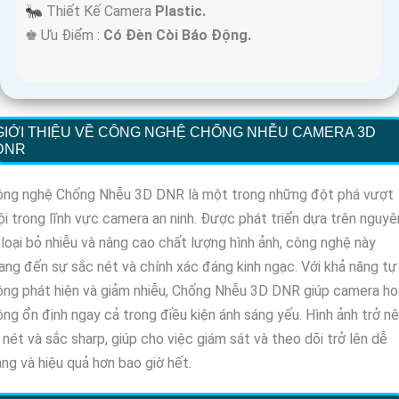
🐜 Thiết Kế Camera
Plastic.
️♚ Ưu Điểm :
Có Đèn Còi Báo Động.
GIỚI THIỆU VỀ CÔNG NGHỆ CHỐNG NHỄU CAMERA 3D
DNR
ông nghệ Chống Nhễu 3D DNR là một trong những đột phá vượt
ội trong lĩnh vực camera an ninh. Được phát triển dựa trên nguyê
 loại bỏ nhiễu và nâng cao chất lượng hình ảnh, công nghệ này
ng đến sự sắc nét và chính xác đáng kinh ngạc. Với khả năng tự
ng phát hiện và giảm nhiễu, Chống Nhễu 3D DNR giúp camera ho
ng ổn định ngay cả trong điều kiện ánh sáng yếu. Hình ảnh trở n
 nét và sắc sharp, giúp cho việc giám sát và theo dõi trở lên dễ
ng và hiệu quả hơn bao giờ hết.