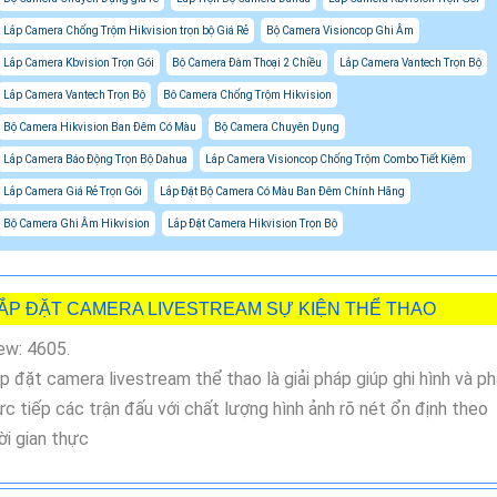
Lắp Camera Chống Trộm Hikvision trọn bộ Giá Rẻ
Bộ Camera Visioncop Ghi Âm
Lắp Camera Kbvision Trọn Gói
Bộ Camera Đàm Thoại 2 Chiều
Lắp Camera Vantech Trọn Bộ
Lắp Camera Vantech Trọn Bộ
Bô Camera Chống Trộm Hikvision
Bộ Camera Hikvision Ban Đêm Có Màu
Bộ Camera Chuyên Dụng
Lắp Camera Báo Động Trọn Bộ Dahua
Lắp Camera Visioncop Chống Trộm Combo Tiết Kiệm
Lắp Camera Giá Rẻ Trọn Gói
Lắp Đặt Bộ Camera Có Màu Ban Đêm Chính Hãng
Bộ Camera Ghi Âm Hikvision
Lắp Đặt Camera Hikvision Trọn Bộ
ẮP ĐẶT CAMERA LIVESTREAM SỰ KIỆN THỂ THAO
ew: 4605.
p đặt camera livestream thể thao là giải pháp giúp ghi hình và p
ực tiếp các trận đấu với chất lượng hình ảnh rõ nét ổn định theo
ời gian thực