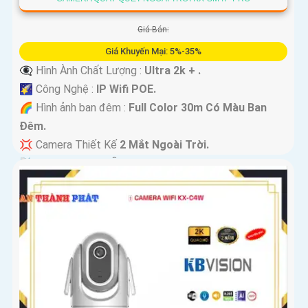
Giá Bán:
Giá Khuyến Mại: 5%-35%
👁️‍🗨 Hình Ành Chất Lượng :
Ultra 2k + .
🌠 Công Nghệ :
IP Wifi POE.
🌈 Hình ảnh ban đêm :
Full Color 30m Có Màu Ban
Ðêm.
💢 Camera Thiết Kế
2 Mắt Ngoài Trời.
️📡 Tích Hợp :
Thu Âm Và Loa.