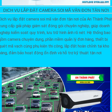
DỊCH VỤ LẮP ĐẶT CAMERA SOI MÃ VẬN ĐƠN TẬN NƠI
Dịch vụ lắp đặt camera soi mã vận đơn tận nơi của An Thành Phá
cung cấp giải pháp giám sát đóng gói chuyên nghiệp, giúp doanh
nghiệp kiểm soát quy trình, lưu trữ hình ảnh rõ nét. Hệ thống bao
gồm camera chuyên dụng, phần mềm quản lý đơn hàng, thiết bị
quét mã vạch cùng phụ kiện thi công, lắp đặt hoàn chỉnh tại kho
hàng, đảm bảo hoạt động ổn định và hỗ trợ kỹ thuật tận nơi