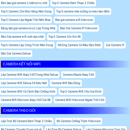
Bản báo giá camera 2 mắt ezviz mới
Top 5 Camera Đàm Thoại 2 Chiều
Top 5 Camera Cho Kho Hàng Nên Dùng
Top 5 camera nhà xưởng có màu ban đêm
Top 5 Camera Lắp Ngoài Trời Nên Mua
Báo giá camera wifi hikvision
Bảng báo giá camera ezviz Lắp Trong Nhà
Báo Giá Camera IP Hikvision
Báo Giá camera wifi mới cập nhật
Top 5 Camera Ghi Âm Rõ
Top 5 Camera Lắp Công Trình Nên Dùng
Những Camera Có Màu Ban Đêm
Gía Camera IP
Báo Giá Camera Dahua
CAMERA KẾT NỐI WIFI
Lắp Camera Wifi Xoay 360 Trong Nhà Dahua
Camera Kbone Xoay 360
Lắp Camera Wifi Dahua 3K Siêu Nét
Camera Wifi Báo Động
Lắp Camera Wifi Có Cảnh Báo Chống trộm
Top 5 Camera Wifi Cho Gia Đình
Camera Wifi Kbvision Xoay 360 Giá Rẻ
Camera Wifi Hikvision Ngoài Trời 360
CAMERA THEO GÓI
Lắp Trọn Bộ Camera Đàm Thoại 2 Chiều
Bô Camera Chống Trộm Hikvision
Bộ Camera Chuyên Dụng giá rẻ
Lắp Trọn Bộ Camera Dahua
Lắp Camera Kbvision Trọn Gói