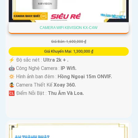
CAMERA WIFI KBVISION KX-C4W
Giá Bán: 1,600,000 ₫
Giá Khuyến Mại: 1,300,000 ₫
️⚡ Độ sắc nét :
Ultra 2k + .
🤖️ Công Nghệ Camera :
IP Wifi.
🔅 Hình ảnh ban đêm :
Hồng Ngoại 15m ONVIF.
🤹 Camera Thiết Kế
Xoay 360.
️🆑 Điểm Nỗi Bật :
Thu Âm Và Loa.