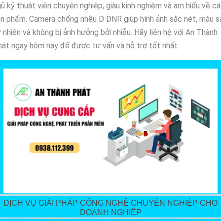
ũ kỹ thuật viên chuyên nghiệp, giàu kinh nghiệm và am hiểu về c
n phẩm. Camera chống nhễu D DNR giúp hình ảnh sắc nét, màu s
 nhiên và không bị ảnh hưởng bởi nhiễu. Hãy liên hệ với An Thành
át ngay hôm nay để được tư vấn và hỗ trợ tốt nhất.
DỊCH VỤ GIẢI PHÁP CÔNG NGHỆ CHUYÊN NGHIỆP CHO
DOANH NGHIỆP