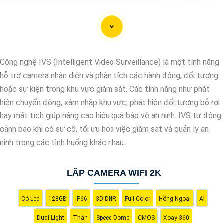
cho hình ảnh của camera trở nên sắc nét, rõ ràng và không bị ảnh
hưởng bởi nhiễu hạt.
Với tính năng chống nhiễu 3D DNR camera sẽ giúp bạn quan sát
được hình ảnh chất lượng cao, đặc biệt trong các điều kiện ánh
Công nghệ IVS (Intelligent Video Surveillance) là một tính năng
sáng yếu hoặc độ nhiễu cao. Với Những Trang bị cao cấp làm
hỗ trợ camera nhận diện và phân tích các hành động, đối tượng
cho việc giám sát, quan sát trở nên dễ dàng và chính xác hơn.
hoặc sự kiện trong khu vực giám sát. Các tính năng như phát
hiện chuyển động, xâm nhập khu vực, phát hiện đối tượng bỏ rơi
hay mất tích giúp nâng cao hiệu quả bảo vệ an ninh. IVS tự động
cảnh báo khi có sự cố, tối ưu hóa việc giám sát và quản lý an
ninh trong các tình huống khác nhau.
LẮP CAMERA WIFI 2K
Có Led
128GB
IP66
3D DNR
Full Color
Hồng Ngoại
AI
'
Dual Light
Thân
Speed Dome
CMOS
Xoay 360