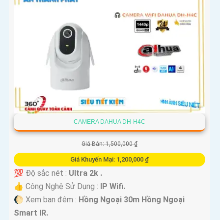
CAMERA DAHUA DH-H4C
Giá Bán: 1,500,000 ₫
Giá Khuyến Mại: 1,200,000 ₫
💯 Độ sắc nét :
Ultra 2k .
👍 Công Nghệ Sử Dụng :
IP Wifi.
🌔 Xem ban đêm :
Hồng Ngoại 30m Hồng Ngoại
Smart IR.