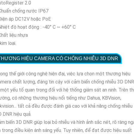
toRegister 2.0
 Chuẩn chống nước IP67
 Điện áp DC12V hoặc PoE
Nhiệt độ hoạt động : -40° C ~ +60° C
Chất liệu nhựa
kim loại.
THƯƠNG HIỆU CAMERA CÓ CHỐNG NHIỄU 3D DNR
ong thế giới công nghệ hiện đại, việc lựa chọn một thương hiệu
mera chất lượng, đáng tin cậy với cảm biến chống nhiễu 3D DNR
 một yếu tố quan trọng đối với hệ thống giám sát an ninh. Trên th
ường, có những thương hiệu nổi tiếng như Dahua, KBVision,
kvision... tất cả đều được đánh giá cao với khả năng chống nhiễu
 DNR hiệu quả.
m biến 3D DNR giúp loại bỏ nhiễu và hình ảnh sắc nét, rõ ràng ng
 trong điều kiện ánh sáng yếu. Tuy nhiên, để đạt được hiệu suất