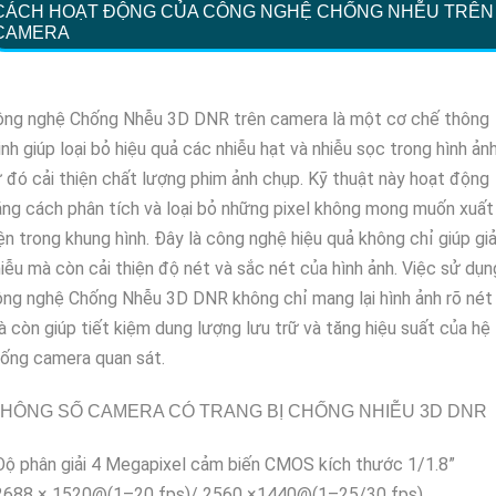
CÁCH HOẠT ĐỘNG CỦA CÔNG NGHỆ CHỐNG NHỄU TRÊN
CAMERA
ông nghệ Chống Nhễu 3D DNR trên camera là một cơ chế thông
nh giúp loại bỏ hiệu quả các nhiễu hạt và nhiễu sọc trong hình ảnh
 đó cải thiện chất lượng phim ảnh chụp. Kỹ thuật này hoạt động
ng cách phân tích và loại bỏ những pixel không mong muốn xuất
ện trong khung hình. Đây là công nghệ hiệu quả không chỉ giúp gi
iễu mà còn cải thiện độ nét và sắc nét của hình ảnh. Việc sử dụn
ng nghệ Chống Nhễu 3D DNR không chỉ mang lại hình ảnh rõ nét
 còn giúp tiết kiệm dung lượng lưu trữ và tăng hiệu suất của hệ
ống camera quan sát.
HÔNG SỐ CAMERA CÓ TRANG BỊ CHỐNG NHIỄU 3D DNR
Độ phân giải 4 Megapixel cảm biến CMOS kích thước 1/1.8”
 2688 × 1520@(1–20 fps)/ 2560 ×1440@(1–25/30 fps)