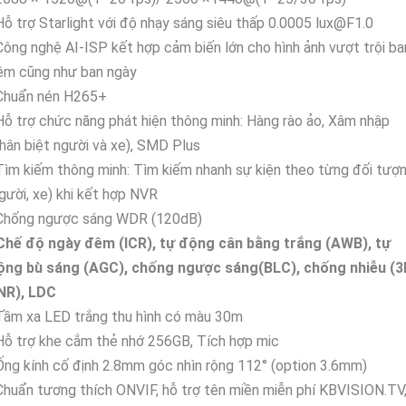
Hỗ trợ Starlight với độ nhạy sáng siêu thấp 0.0005 lux@F1.0
Công nghệ AI-ISP kết hợp cảm biến lớn cho hình ảnh vượt trội ba
êm cũng như ban ngày
 Chuẩn nén H265+
Hỗ trợ chức năng phát hiện thông minh: Hàng rào ảo, Xâm nhập
hân biệt người và xe), SMD Plus
Tìm kiếm thông minh: Tìm kiếm nhanh sự kiện theo từng đối tượ
gười, xe) khi kết hợp NVR
 Chống ngược sáng WDR (120dB)
 Chế độ ngày đêm (ICR), tự động cân bằng trắng (AWB), tự
ộng bù sáng (AGC), chống ngược sáng(BLC), chống nhiễu (3
NR), LDC
Tầm xa LED trắng thu hình có màu 30m
Hỗ trợ khe cắm thẻ nhớ 256GB, Tích hợp mic
Ống kính cố định 2.8mm góc nhìn rộng 112° (option 3.6mm)
Chuẩn tương thích ONVIF, hỗ trợ tên miền miễn phí KBVISION.TV