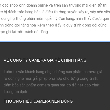
i các shop kinh doanh online và trên sàn thương mại điện tử thì
ệc bị đánh tráo hàng hóa là điều thường xuyên xảy ra, vậy nên việ
 dụng hệ thống phần mềm quản lý đơn hàng, nhìn thấy được quá
ình đóng gói hàng hóa, kèm theo đấy là quy trình đóng gói cũng
ợc ghi lại một cách dễ dàng
VỀ CÔNG TY CAMERA GIÁ RẺ CHÍNH HÃNG
Luôn tư vấn khách hàng chọn những sản phẩm camera giá
rẻ côn nghệ mới. giải pháp phù hợp cho từng công trình.
đảm bảo sản phẩm camera quan sát có độ nét cao chất
lượng ổn định.
THƯƠNG HIỆU CAMERA NÊN DÙNG