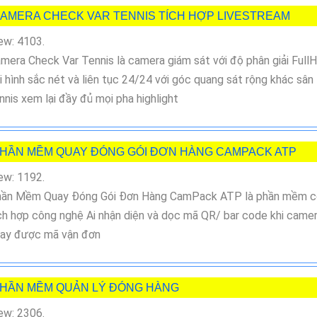
AMERA CHECK VAR TENNIS TÍCH HỢP LIVESTREAM
ew: 4103.
mera Check Var Tennis là camera giám sát với độ phân giải Full
i hình sắc nét và liên tục 24/24 với góc quang sát rộng khác sân
nnis xem lại đầy đủ mọi pha highlight
HẦN MỀM QUAY ĐÓNG GÓI ĐƠN HÀNG CAMPACK ATP
ew: 1192.
ần Mềm Quay Đóng Gói Đơn Hàng CamPack ATP là phần mềm c
ch hợp công nghệ Ai nhận diện và dọc mã QR/ bar code khi came
ay được mã vận đơn
HẦN MỀM QUẢN LÝ ĐÓNG HÀNG
ew: 2306.