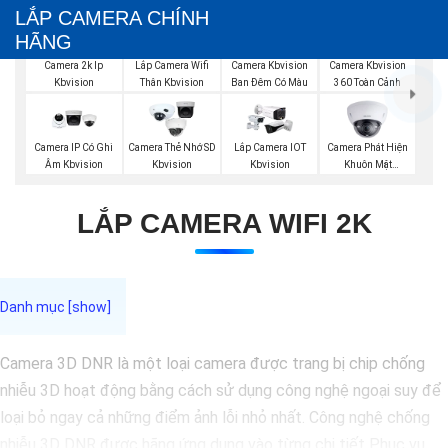
LẮP CAMERA CHÍNH
HÃNG
Camera 2k Ip
Lắp Camera Wifi
Camera Kbvision
Camera Kbvision
Kbvision
Thân Kbvision
Ban Đêm Có Màu
360 Toàn Cảnh
Camera Phát Hiện
Camera IP Có Ghi
Camera Thẻ Nhớ SD
Lắp Camera IOT
Khuôn Mặt
Âm Kbvision
Kbvision
Kbvision
Kbvision
LẮP CAMERA WIFI 2K
Camera 3D DNR là một loại camera được trang bị chip chống
nhiễu 3D hoạt động bằng cách sử dụng công nghệ ngoại suy để
loại bỏ ngay cả những điểm ảnh lỗi nhỏ nhất. Công nghệ chống
nhiễu 3D DNR được hãng ứng dụng vào từng chi tiết Phục vụ