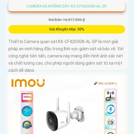
CAMERA 4G KHÔNG DÂY KX-CF4203GN-AL-SP
Giá Bán: 16,517,000 ₫
Giá Khuyến Mại: 30%
Thiết bị Camera quan sát KX-CF4203GN-AL-SP là một giải
pháp an ninh hàng đầu trong lĩnh vực giám sát và bảo vệ. Với
công nghệ tiên tiến, camera này mang đến hình ảnh sắc nét
và chất lượng cao, cho phép người dùng giám sát từ xa một
cách dễ dàng