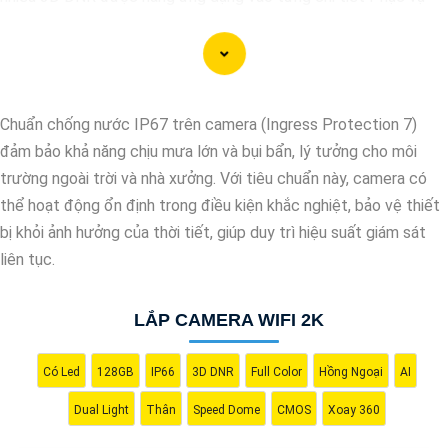
cho hình ảnh của camera trở nên sắc nét, rõ ràng và không bị ảnh
hưởng bởi nhiễu hạt.
Với tính năng chống nhiễu 3D DNR camera sẽ giúp bạn quan sát
được hình ảnh chất lượng cao, đặc biệt trong các điều kiện ánh
Chuẩn chống nước IP67 trên camera (Ingress Protection 7)
sáng yếu hoặc độ nhiễu cao. Với Những Trang bị cao cấp làm
đảm bảo khả năng chịu mưa lớn và bụi bẩn, lý tưởng cho môi
cho việc giám sát, quan sát trở nên dễ dàng và chính xác hơn.
trường ngoài trời và nhà xưởng. Với tiêu chuẩn này, camera có
thể hoạt động ổn định trong điều kiện khắc nghiệt, bảo vệ thiết
bị khỏi ảnh hưởng của thời tiết, giúp duy trì hiệu suất giám sát
liên tục.
LẮP CAMERA WIFI 2K
Có Led
128GB
IP66
3D DNR
Full Color
Hồng Ngoại
AI
Dual Light
Thân
Speed Dome
CMOS
Xoay 360
'