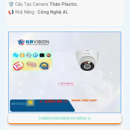
🛡 Cấu Tạo Camera
Thân Plastic.
️📢 Khả Năng :
Công Nghệ AI.
CAMERA KBVISION KX-WD42 ۞