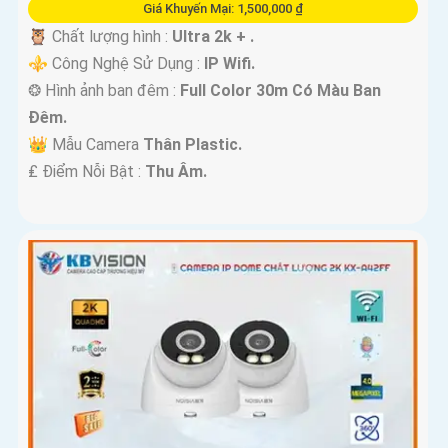
Giá Khuyến Mại: 1,500,000 ₫
🦉 Chất lượng hình :
Ultra 2k + .
⚜️ Công Nghệ Sử Dụng :
IP Wifi.
❂ Hình ảnh ban đêm :
Full Color 30m Có Màu Ban
Ðêm.
👑 Mẫu Camera
Thân Plastic.
️₤ Điểm Nỗi Bật :
Thu Âm.