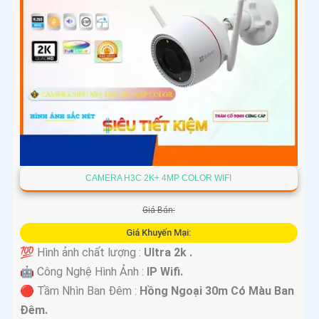
CAMERA H3C 2K+ 4MP COLOR WIFI
Giá Bán:
Giá Khuyến Mại:
💯 Hình ảnh chất lượng :
Ultra 2k .
🤖️ Công Nghệ Hình Ảnh :
IP Wifi.
🔴 Tầm Nhìn Ban Đêm :
Hồng Ngoại 30m Có Màu Ban
Ðêm.