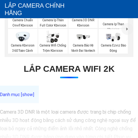
LẮP CAMERA CHÍNH
HÃNG
Camera Chuẩn
Camera Ip Thân
Camera 3D DNR
Camera Ip Than
Onvif Kbvision
Full Color Kbvision
Kbvision
Kbvision
Camera Kbvision
Camera Wifi Chống
Camera Bảo Vệ
Camera Ezviz Báo
360 Toàn Cảnh
Trộm Kbvision
Vành Đai Vantech
Động
LẮP CAMERA WIFI 2K
Camera 3D DNR là một loại camera được trang bị chip chống
nhiễu 3D hoạt động bằng cách sử dụng công nghệ ngoại suy để
loại bỏ ngay cả những điểm ảnh lỗi nhỏ nhất. Công nghệ chống
nhiễu 3D DNR được hãng ứng dụng vào từng chi tiết Phục vụ