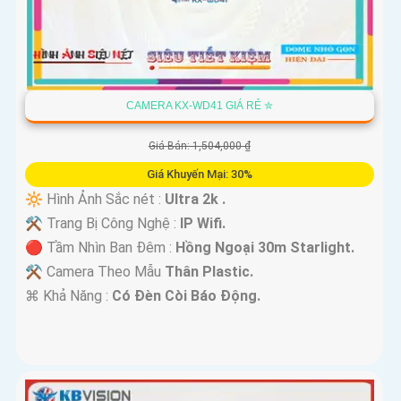
CAMERA KX-WD41 GIÁ RẺ ✮
Giá Bán: 1,504,000 ₫
Giá Khuyến Mại: 30%
🔆 Hình Ảnh Sắc nét :
Ultra 2k .
⚒ Trang Bị Công Nghệ :
IP Wifi.
🔴 Tầm Nhìn Ban Đêm :
Hồng Ngoại 30m Starlight.
⚒ Camera Theo Mẫu
Thân Plastic.
️⌘ Khả Năng :
Có Ðèn Còi Báo Động.