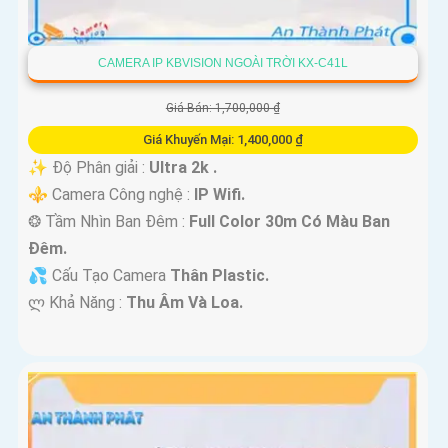
CAMERA IP KBVISION NGOÀI TRỜI KX-C41L
Giá Bán: 1,700,000 ₫
Giá Khuyến Mại: 1,400,000 ₫
✨ Độ Phân giải :
Ultra 2k .
⚜️ Camera Công nghệ :
IP Wifi.
❂ Tầm Nhìn Ban Đêm :
Full Color 30m Có Màu Ban
Ðêm.
💦 Cấu Tạo Camera
Thân Plastic.
️ლ Khả Năng :
Thu Âm Và Loa.