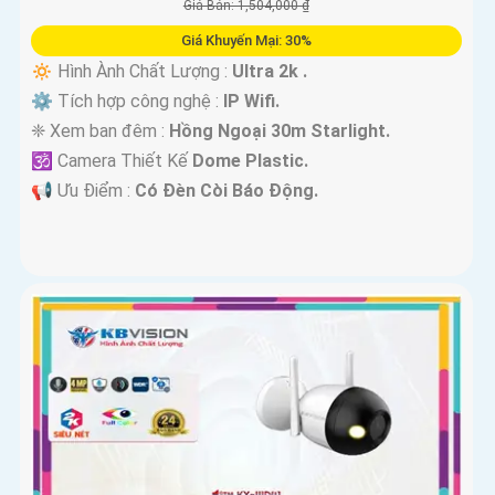
Giá Bán: 1,504,000 ₫
Giá Khuyến Mại: 30%
🔅 Hình Ành Chất Lượng :
Ultra 2k .
⚙ Tích hợp công nghệ :
IP Wifi.
❈ Xem ban đêm :
Hồng Ngoại 30m Starlight.
🕉️ Camera Thiết Kế
Dome Plastic.
️📢 Ưu Điểm :
Có Ðèn Còi Báo Động.