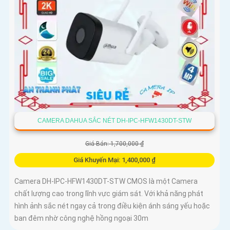
CAMERA DAHUA SẮC NÉT DH-IPC-HFW1430DT-STW
Giá Bán: 1,700,000 ₫
Giá Khuyến Mại: 1,400,000 ₫
Camera DH-IPC-HFW1430DT-STW CMOS là một Camera
chất lượng cao trong lĩnh vực giám sát. Với khả năng phát
hình ảnh sắc nét ngay cả trong điều kiện ánh sáng yếu hoặc
ban đêm nhờ công nghệ hồng ngoại 30m