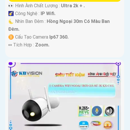
👀 Hình Ành Chất Lượng :
Ultra 2k + .
🌠 Công Nghệ :
IP Wifi.
🌜 Nhìn Ban Đêm :
Hồng Ngoại 30m Có Màu Ban
Ðêm.
♊ Cấu Tạo Camera
Ip67 360.
️↭ Tích Hợp :
Zoom.