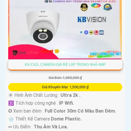
KX-C42L CAMERA GIÁ RẺ LẮP TRONG NHÀ 4MP
Giá Bán: 1,800,000 ₫
Giá Khuyến Mại: 1,500,000 ₫
☀️ Hình Ành Chất Lượng :
Ultra 2k .
🕉️ Tích hợp công nghệ :
IP Wifi.
✪ Xem ban đêm :
Full Color 30m Có Màu Ban Ðêm.
🌧️ Thiết Kế Camera
Dome Plastic.
️↭ Ưu Điểm :
Thu Âm Và Loa.