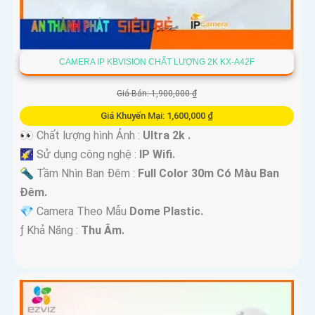
CAMERA IP KBVISION CHẤT LƯỢNG 2K KX-A42F
Giá Bán: 1,900,000 ₫
Giá Khuyến Mại: 1,600,000 ₫
👀 Chất lượng hình Ảnh :
Ultra 2k .
🌠 Sử dụng công nghệ :
IP Wifi.
🔦 Tầm Nhìn Ban Đêm :
Full Color 30m Có Màu Ban
Ðêm.
💎 Camera Theo Mẫu
Dome Plastic.
️ƒ Khả Năng :
Thu Âm.