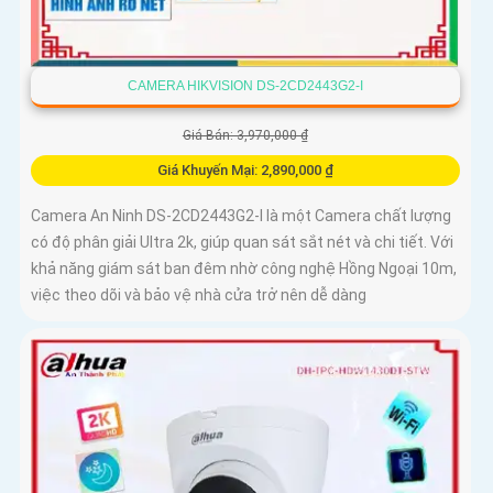
CAMERA HIKVISION DS-2CD2443G2-I
Giá Bán: 3,970,000 ₫
Giá Khuyến Mại: 2,890,000 ₫
Camera An Ninh DS-2CD2443G2-I là một Camera chất lượng
có độ phân giải Ultra 2k, giúp quan sát sắt nét và chi tiết. Với
khả năng giám sát ban đêm nhờ công nghệ Hồng Ngoại 10m,
việc theo dõi và bảo vệ nhà cửa trở nên dễ dàng