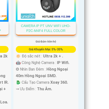
CAMERA IP PT UNV WIFI UHO-
-
P2C-M4F4 FULL COLOR
P
Giá Bán: liên hệ
Giá Khuyến Mại: 5%-35%
🔅 Độ sắc nét :
Ultra 2k + .
ra 2k
🤖️ Công Nghệ Camera :
IP Wifi.
❂ Nhìn Ban Đêm :
Hồng Ngoại
40m Hồng Ngoại SMD.
ồng
🐉️ Cấu Tạo Camera
Xoay 360.
t IR.
️⇝ Ưu Điểm :
Thu Âm.
i +
Loa.