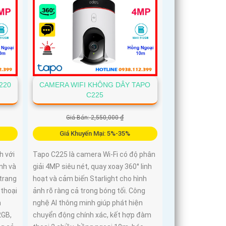
220
CAMERA WIFI KHÔNG DÂY TAPO
C225
Giá Bán: 2,550,000 ₫
Giá Khuyến Mại: 5%-35%
h với
Tapo C225 là camera Wi-Fi có độ phân
nh và
giải 4MP siêu nét, quay xoay 360° linh
trang
hoạt và cảm biến Starlight cho hình
 thoại
ảnh rõ ràng cả trong bóng tối. Công
m
nghệ AI thông minh giúp phát hiện
2GB,
chuyển động chính xác, kết hợp đàm