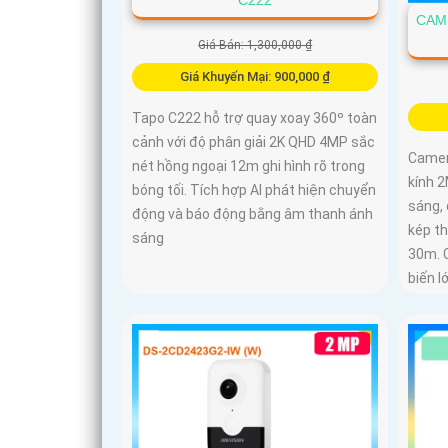
CAM
Giá Bán: 1,300,000 ₫
Giá Khuyến Mại: 900,000 ₫
Tapo C222 hỗ trợ quay xoay 360º toàn
cảnh với độ phân giải 2K QHD 4MP sắc
Camer
nét hồng ngoại 12m ghi hình rõ trong
kính 2
bóng tối. Tích hợp AI phát hiện chuyển
sáng, 
động và báo động bằng âm thanh ánh
kép t
sáng
30m. 
biến l