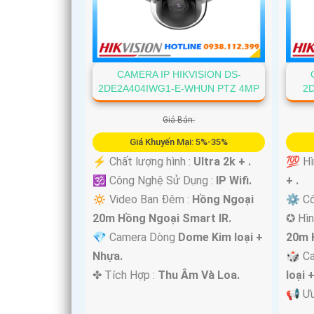
CAMERA IP HIKVISION DS-
2DE2A404IWG1-E-WHUN PTZ 4MP
2
Giá Bán:
'
Giá Khuyến Mại: 5%-35%
️⚡ Chất lượng hình :
Ultra 2k + .
💯 Hì
🕉️ Công Nghệ Sử Dụng :
IP Wifi.
+ .
🔅 Video Ban Đêm :
Hồng Ngoại
⚙ Cô
20m Hồng Ngoại Smart IR.
✪ Hìn
💎 Camera Dòng
Dome Kim loại +
20m 
Nhựa.
🎲 C
️✤ Tích Hợp :
Thu Âm Và Loa.
loại 
️📢 Ư