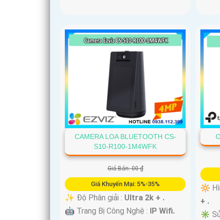
CAMERA LOA BLUETOOTH CS-
C
S10-R100-1M4WFK
Giá Bán: 00 ₫
Giá Khuyến Mại: 5%-35%
🔆 Hì
✨ Độ Phân giải :
Ultra 2k + .
+ .
🤖️ Trang Bị Công Nghệ :
IP Wifi.
✳️ Sử