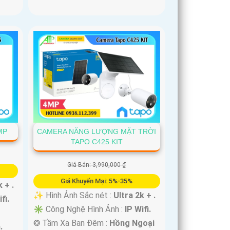
MP
CAMERA NĂNG LƯỢNG MẶT TRỜI
TAPO C425 KIT
Giá Bán: 3,990,000 ₫
Giá Khuyến Mại: 5%-35%
 + .
✨ Hình Ảnh Sắc nét :
Ultra 2k + .
fi.
✳️ Công Nghệ Hình Ảnh :
IP Wifi.
❂ Tầm Xa Ban Đêm :
Hồng Ngoại
.