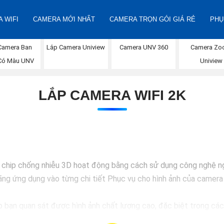
 WIFI
CAMERA MỚI NHẤT
CAMERA TRỌN GÓI GIÁ RẺ
PHỤ
Camera Ban
Camera UNV 360
Lắp Camera Uniview
Camera Z
Có Màu UNV
Uniview
LẮP CAMERA WIFI 2K
chip chống nhiễu 3D hoạt động bằng cách sử dụng công nghệ ngo
g ứng dụng vào từng chi tiết Phục vụ cho hình ảnh của camera t
bạn quan sát được hình ảnh chất lượng cao, đặc biệt trong các 
an sát trở nên dễ dàng và chính xác hơn.