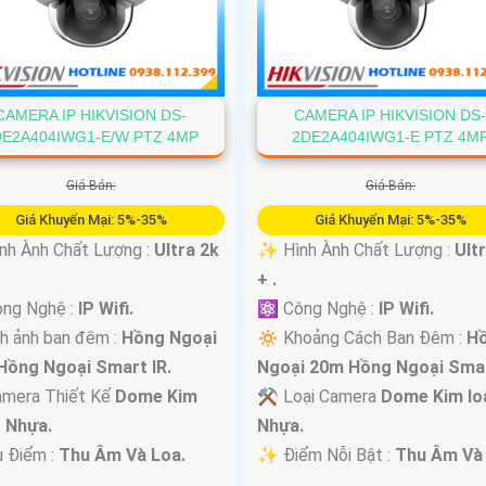
CAMERA IP HIKVISION DS-
CAMERA IP HIKVISION DS
DE2A404IWG1-E/W PTZ 4MP
2DE2A404IWG1-E PTZ 4M
Giá Bán:
Giá Bán:
Giá Khuyến Mại: 5%-35%
Giá Khuyến Mại: 5%-35%
nh Ành Chất Lượng :
Ultra 2k
✨ Hình Ành Chất Lượng :
Ult
+ .
ng Nghệ :
IP Wifi.
⚛️ Công Nghệ :
IP Wifi.
h ảnh ban đêm :
Hồng Ngoại
🔅 Khoảng Cách Ban Đêm :
H
Hồng Ngoại Smart IR.
Ngoại 20m Hồng Ngoại Smar
amera Thiết Kế
Dome Kim
⚒ Loại Camera
Dome Kim loạ
+ Nhựa.
Nhựa.
u Điểm :
Thu Âm Và Loa.
️✨ Điểm Nỗi Bật :
Thu Âm Và 