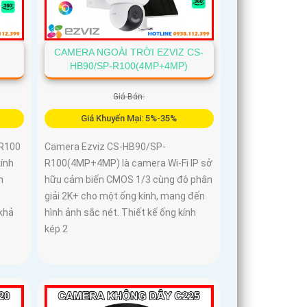
CAMERA NGOÀI TRỜI EZVIZ CS-
HB90/SP-R100(4MP+4MP)
Giá Bán:
Giá Khuyến Mại: 5%-35%
-R100
Camera Ezviz CS-HB90/SP-
kính
R100(4MP+4MP) là camera Wi-Fi IP sở
n
hữu cảm biến CMOS 1/3 cùng độ phân
giải 2K+ cho một ống kính, mang đến
khả
hình ảnh sắc nét. Thiết kế ống kính
kép 2