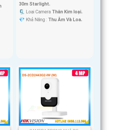
30m Starlight.
m
🗜️ Loại Camera
Thân Kim loại.
️💎 Khả Năng :
Thu Âm Và Loa.