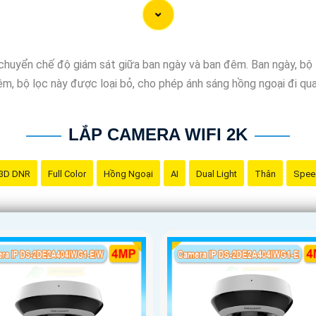
huyển chế độ giám sát giữa ban ngày và ban đêm. Ban ngày, bộ 
m, bộ lọc này được loại bỏ, cho phép ánh sáng hồng ngoại đi qua,
LẮP CAMERA WIFI 2K
3D DNR
Full Color
Hồng Ngoại
AI
Dual Light
Thân
Spee