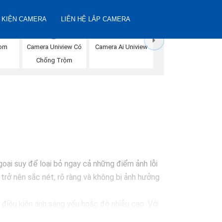
 KIỆN CAMERA
LIÊN HỆ LẮP CAMERA
oom
Camera Uniview Có
Camera Ai Uniview
Chống Trộm
ại suy để loại bỏ ngay cả những điểm ảnh lỗi
rở nên sắc nét, rõ ràng và không bị ảnh hưởng
điều kiện ánh sáng yếu hoặc độ nhiễu cao. Với