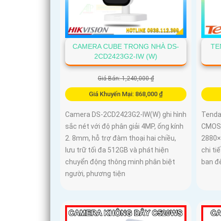
CAMERA CUBE TRONG NHÀ DS-
TE
2CD2423G2-IW (W)
Giá Bán: 1,240,000 ₫
Giá Khuyến Mại: 868,000 ₫
Camera DS-2CD2423G2-IW(W) ghi hình
Tenda
sắc nét với độ phân giải 4MP, ống kính
CMOS 
2. 8mm, hỗ trợ đàm thoại hai chiều,
2880×1
lưu trữ tối đa 512GB và phát hiện
chi ti
chuyển động thông minh phân biệt
ban đ
người, phương tiện