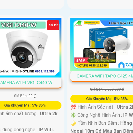
CAMERA WIFI TAPO C425 4
AMERA WI-FI VIGI C440-W
Giá Bán: 3,390,000 ₫
Giá Bán: 00 ₫
Giá Khuyến Mại: 5%-35%
Giá Khuyến Mại: 5%-35%
💯 Hình Ảnh Sắc nét :
Ultra 2k
nh ảnh chất lượng :
Ultra 2k
✳️ Công Nghệ Hình Ảnh :
IP Wi
🌛 Tầm Nhìn Ban Đêm :
Hồng
 dụng công nghệ :
IP Wifi.
Ngoại 10m Có Màu Ban Ðêm