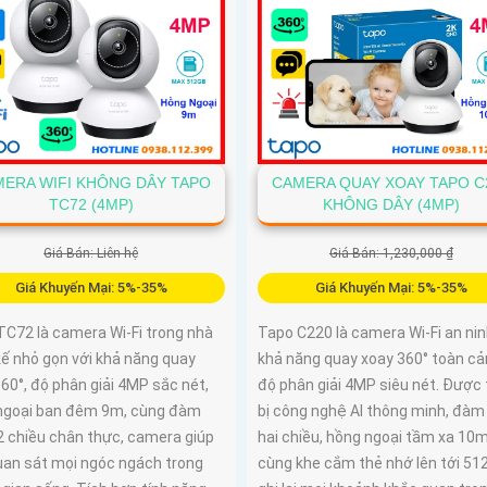
ERA WIFI KHÔNG DÂY TAPO
CAMERA QUAY XOAY TAPO C
TC72 (4MP)
KHÔNG DÂY (4MP)
Giá Bán: Liên hệ
Giá Bán: 1,230,000 ₫
Giá Khuyến Mại: 5%-35%
Giá Khuyến Mại: 5%-35%
TC72 là camera Wi-Fi trong nhà
Tapo C220 là camera Wi-Fi an nin
kế nhỏ gọn với khả năng quay
khả năng quay xoay 360° toàn cả
60°, độ phân giải 4MP sắc nét,
độ phân giải 4MP siêu nét. Được 
ngoại ban đêm 9m, cùng đàm
bị công nghệ AI thông minh, đàm
2 chiều chân thực, camera giúp
hai chiều, hồng ngoại tầm xa 10
uan sát mọi ngóc ngách trong
cùng khe cắm thẻ nhớ lên tới 51