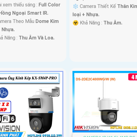
 xem thiếu sáng :
Full Color
❄ Camera Thiết Kế
Thân Ki
Hồng Ngoại Smart IR.
loại + Nhựa.
mera Theo Mẫu
Dome Kim
️☣️ Khả Năng :
Thu Âm.
+ Nhựa.
hả Năng :
Thu Âm Và Loa.