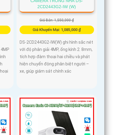
CAMERA TRONG NHÀ DS-
2CD2443G2-IW (W)
Giá Bán: 1,550,000 ₫
Giá Khuyến Mại: 1,085,000 ₫
DS-2CD2443G2-IW(W) ghi hình sắc nét
i 4MP
với độ phân giải 4MP, ống kính 2. 8mm,
hình
tích hợp đàm thoại hai chiều và phát
ch
hiện chuyển động phân biệt người –
thoại
xe, giúp giám sát chính xác