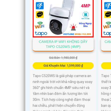
CAMERA IP WIFI KHÔNG DÂY
CAM
TAPO C520WS (4MP)
Giá Bán: 1,980,000 ₫
Giá Khuyến Mại: 1,599,000 ₫
Tapo C520WS là giải pháp camera an
Tapo 
ninh ngoài trời với khả năng quay xoay
thiết 
360° ghi hình chuẩn 4MP siêu nét và
xoay 3
tầm nhìn ban đêm ấn tượng lên tới
hồng 
30m. Tích hợp công nghệ đàm thoại
thoại 
hai chiều, phát hiện chuyển động
bạn q