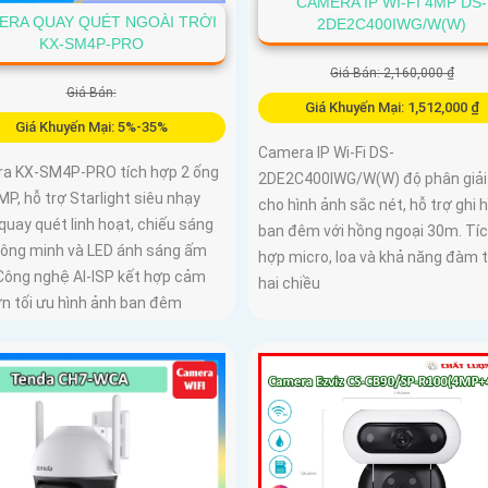
CAMERA IP WI-FI 4MP DS-
ERA QUAY QUÉT NGOÀI TRỜI
2DE2C400IWG/W(W)
KX-SM4P-PRO
Giá Bán: 2,160,000 ₫
Giá Bán:
Giá Khuyến Mại: 1,512,000 ₫
Giá Khuyến Mại: 5%-35%
Camera IP Wi-Fi DS-
a KX-SM4P-PRO tích hợp 2 ống
2DE2C400IWG/W(W) độ phân giả
MP, hỗ trợ Starlight siêu nhạy
cho hình ảnh sắc nét, hỗ trợ ghi 
quay quét linh hoạt, chiếu sáng
ban đêm với hồng ngoại 30m. Tí
hông minh và LED ánh sáng ấm
hợp micro, loa và khả năng đàm 
Công nghệ AI-ISP kết hợp cảm
hai chiều
ớn tối ưu hình ảnh ban đêm