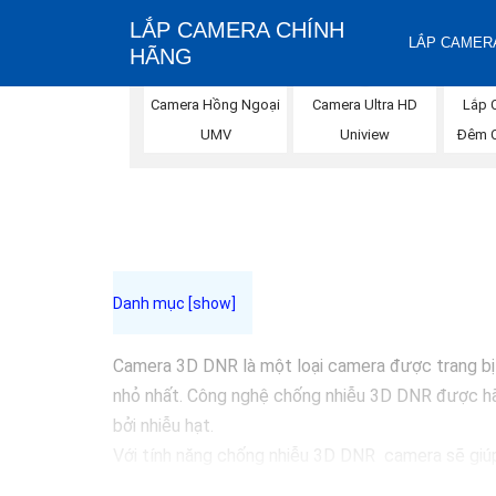
LẮP CAMERA CHÍNH
LẮP CAMERA
HÃNG
Lắp 
Camera Hồng Ngoại
Camera Ultra HD
Đêm 
UMV
Uniview
Camera 3D DNR là một loại camera được trang bị 
nhỏ nhất. Công nghệ chống nhiễu 3D DNR được hãn
bởi nhiễu hạt.
Với tính năng chống nhiễu 3D DNR camera sẽ giúp 
Những Trang bị cao cấp làm cho việc giám sát, qu