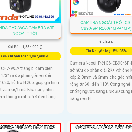
CAMERA NGOÀI TRỜI CS-
NDA CH7-WCA CAMERA WIFI
CB90/SP-R100(4MP+4MP)
NGOÀI TRỜI
Giá Bán:
Giá Bán: 1,554,000 ₫
Giá Khuyến Mại: 5%-35%
Giá Khuyến Mại: 1,087,800 ₫
Camera Ngoài Trời CS-CB90/SP
 CH7-WCA trang bị cảm biến
sở hữu độ phân giải 2K+ với ống 
1/3" và độ phân giải lên đến
kép 2. 8mm và 6mm, cho góc nhì
620, hỗ trợ H.265, giúp ghi hình
rộng từ 60° đến 110°. Công nghệ
ết và mượt mà. Khả năng nhìn
chống ngược sáng DNR 3D cùng 
êm thông minh với 4 đèn hồng...
năng nén H