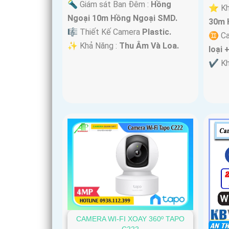
🔦 Giám sát Ban Đêm :
Hồng
⭐ Khi
Ngoại 10m Hồng Ngoại SMD.
30m 
🎼️ Thiết Kế Camera
Plastic.
♊ Ca
️✨ Khả Năng :
Thu Âm Và Loa.
loại 
️✔️ K
CAMERA WI-FI XOAY 360º TAPO
C222