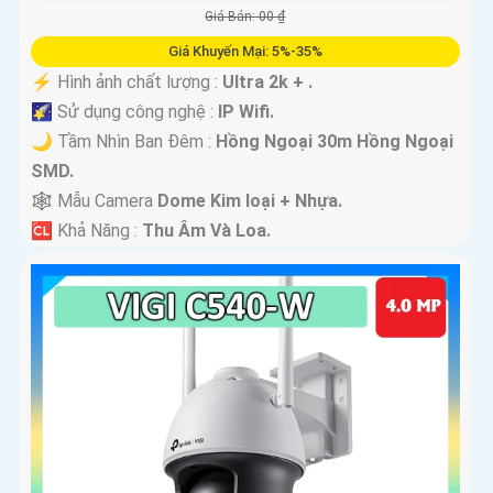
Giá Bán: 00 ₫
Giá Khuyến Mại: 5%-35%
️⚡ Hình ảnh chất lượng :
Ultra 2k + .
🌠 Sử dụng công nghệ :
IP Wifi.
🌙 Tầm Nhìn Ban Đêm :
Hồng Ngoại 30m Hồng Ngoại
SMD.
🕸️ Mẫu Camera
Dome Kim loại + Nhựa.
️🆑 Khả Năng :
Thu Âm Và Loa.