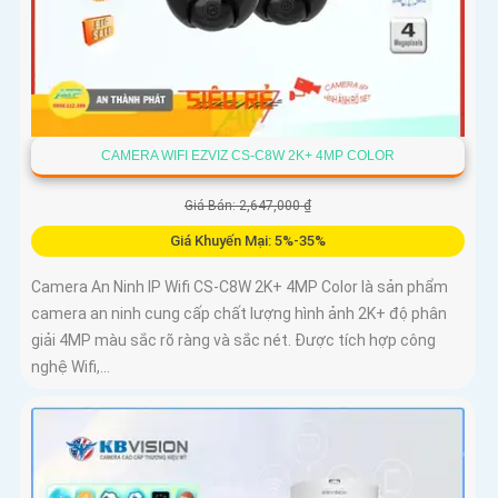
CAMERA WIFI EZVIZ CS-C8W 2K+ 4MP COLOR
Giá Bán: 2,647,000 ₫
Giá Khuyến Mại: 5%-35%
Camera An Ninh IP Wifi CS-C8W 2K+ 4MP Color là sản phẩm
camera an ninh cung cấp chất lượng hình ảnh 2K+ độ phân
giải 4MP màu sắc rõ ràng và sắc nét. Được tích hợp công
nghệ Wifi,...