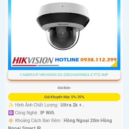
CAMERA IP HIKVISION DS-2DE2A404IWG1-E PTZ 4MP
Giá Bán:
Giá Khuyến Mại: 5%-35%
✨ Hình Ành Chất Lượng :
Ultra 2k + .
⚛️ Công Nghệ :
IP Wifi.
🔅 Khoảng Cách Ban Đêm :
Hồng Ngoại 20m Hồng
Ngoại Smart IR.