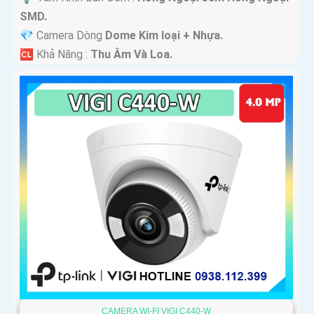
SMD.
💎 Camera Dòng
Dome Kim loại + Nhựa.
️🆑 Khả Năng :
Thu Âm Và Loa.
CAMERA WI-FI VIGI C440-W