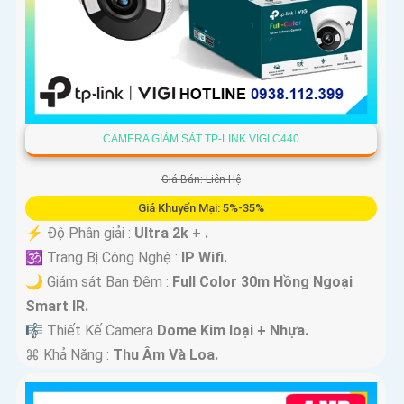
CAMERA GIÁM SÁT TP-LINK VIGI C440
Giá Bán: Liên Hệ
Giá Khuyến Mại: 5%-35%
️⚡ Độ Phân giải :
Ultra 2k + .
🕉️ Trang Bị Công Nghệ :
IP Wifi.
🌙 Giám sát Ban Đêm :
Full Color 30m Hồng Ngoại
Smart IR.
🎼️ Thiết Kế Camera
Dome Kim loại + Nhựa.
️⌘ Khả Năng :
Thu Âm Và Loa.