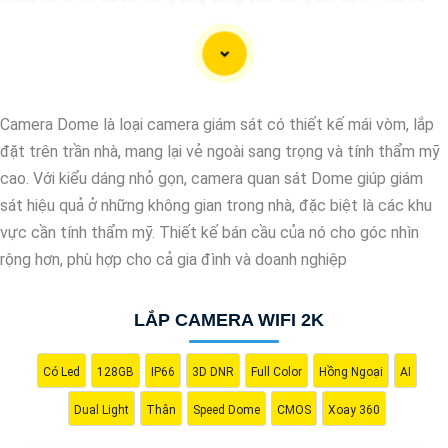
cho hình ảnh của camera trở nên sắc nét, rõ ràng và không bị ảnh
hưởng bởi nhiễu hạt.
Với tính năng chống nhiễu 3D DNR camera sẽ giúp bạn quan sát
được hình ảnh chất lượng cao, đặc biệt trong các điều kiện ánh
Camera Dome là loại camera giám sát có thiết kế mái vòm, lắp
sáng yếu hoặc độ nhiễu cao. Với Những Trang bị cao cấp làm
đặt trên trần nhà, mang lại vẻ ngoài sang trọng và tính thẩm mỹ
cho việc giám sát, quan sát trở nên dễ dàng và chính xác hơn.
cao. Với kiểu dáng nhỏ gọn, camera quan sát Dome giúp giám
sát hiệu quả ở những không gian trong nhà, đặc biệt là các khu
vực cần tính thẩm mỹ. Thiết kế bán cầu của nó cho góc nhìn
rộng hơn, phù hợp cho cả gia đình và doanh nghiệp
LẮP CAMERA WIFI 2K
Có Led
128GB
IP66
3D DNR
Full Color
Hồng Ngoại
AI
Dual Light
Thân
Speed Dome
CMOS
Xoay 360
'