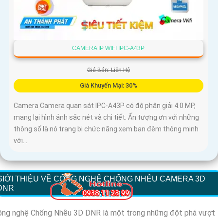
CAMERA IP WIFI IPC-A43P
Giá Bán: Liên Hệ
Giá Khuyến Mại: 30%
Camera Camera quan sát IPC-A43P có độ phân giải 4.0 MP,
mang lại hình ảnh sắc nét và chi tiết. Ấn tượng ơn với những
thông số là nó trang bị chức năng xem ban đêm thông minh
với...
GIỚI THIỆU VỀ CÔNG NGHỆ CHỐNG NHỄU CAMERA 3D
DNR
ông nghệ Chống Nhễu 3D DNR là một trong những đột phá vượt