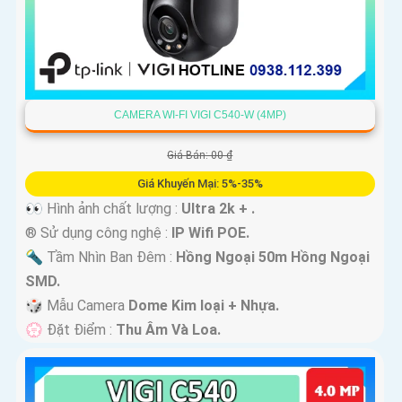
CAMERA WI-FI VIGI C540-W (4MP)
Giá Bán: 00 ₫
Giá Khuyến Mại: 5%-35%
👀 Hình ảnh chất lượng :
Ultra 2k + .
®️ Sử dụng công nghệ :
IP Wifi POE.
🔦 Tầm Nhìn Ban Đêm :
Hồng Ngoại 50m Hồng Ngoại
SMD.
🎲 Mẫu Camera
Dome Kim loại + Nhựa.
️💮 Đặt Điểm :
Thu Âm Và Loa.