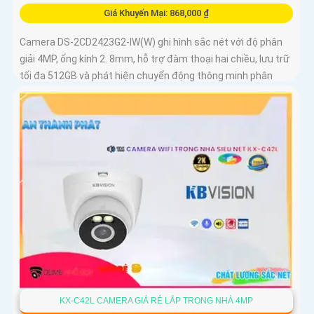
Giá Khuyến Mại: 868,000 ₫
Camera DS-2CD2423G2-IW(W) ghi hình sắc nét với độ phân
giải 4MP, ống kính 2. 8mm, hỗ trợ đàm thoại hai chiều, lưu trữ
tối đa 512GB và phát hiện chuyển động thông minh phân
biệt người, phương tiện
KX-C42L CAMERA GIÁ RẺ LẮP TRONG NHÀ 4MP