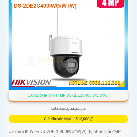
CAMERA IP WI-FI 4MP DS-2DE2C400IWG/W(W)
Giá Bán: 2,160,000 ₫
Giá Khuyến Mại: 1,512,000 ₫
Camera IP Wi-Fi DS-2DE2C400IWG/W(W) độ phân giải 4MP