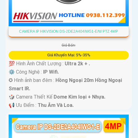
CAMERA IP HIKVISION DS-2DE2A404IWG1-E/W PTZ 4MP
Giá Bán:
Giá Khuyến Mại: 5%-35%
💯 Hình Ành Chất Lượng :
Ultra 2k + .
⚙ Công Nghệ :
IP Wifi.
✪ Hình ảnh ban đêm :
Hồng Ngoại 20m Hồng Ngoại
Smart IR.
🎲 Camera Thiết Kế
Dome Kim loại + Nhựa.
️📢 Ưu Điểm :
Thu Âm Và Loa.