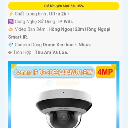
Giá Khuyến Mại: 5%-35%
️⚡ Chất lượng hình :
Ultra 2k + .
🕉️ Công Nghệ Sử Dụng :
IP Wifi.
🔅 Video Ban Đêm :
Hồng Ngoại 20m Hồng Ngoại
Smart IR.
💎 Camera Dòng
Dome Kim loại + Nhựa.
️✤ Tích Hợp :
Thu Âm Và Loa.