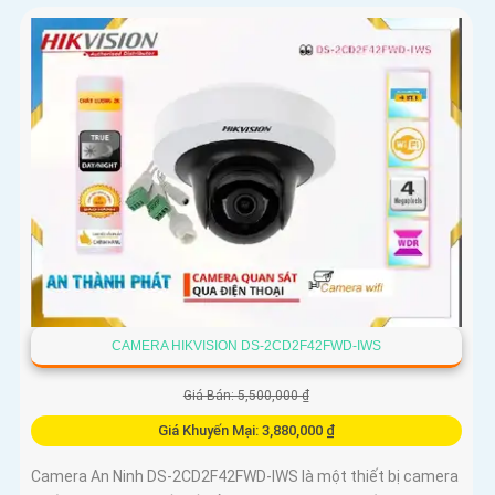
CAMERA HIKVISION DS-2CD2F42FWD-IWS
Giá Bán: 5,500,000 ₫
Giá Khuyến Mại: 3,880,000 ₫
Camera An Ninh DS-2CD2F42FWD-IWS là một thiết bị camera