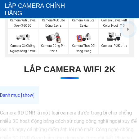
LẮP CAMERA CHÍNH
HÃNG
Camera Wifi Ezviz
Camera Ezviz Full
Camera 360 Báo
Camera Kim Loại
Xoay 360 Độ
Color Ngoài Trời
Động Ezviz
Ezviz
Camera Có Chống
Camera Dùng Pin
Camera Theo Dõi
Camera IP 2K Ultra
Ngược Sáng Ezviz
Ezviz
Đóng Hàng
LẮP CAMERA WIFI 2K
Camera 3D DNR là một loại camera được trang bị chip chống
nhiễu 3D hoạt động bằng cách sử dụng công nghệ ngoại suy để
loại bỏ ngay cả những điểm ảnh lỗi nhỏ nhất. Công nghệ chống
nhiễu 3D DNR được hãng ứng dụng vào từng chi tiết Phục vụ