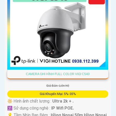
CAMERA GHI HÌNH FULL COLOR VIGI C540
Giá Bán: Liên Hệ
Giá Khuyến Mại: 5%-35%
🔆 Hình ảnh chất lượng :
Ultra 2k + .
🕉️ Sử dụng công nghệ :
IP Wifi POE.
💡 Tầm Nhìn Ban Đêm :
Hồng Ngoại 50m Hồng Ngoại