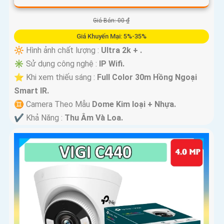
Giá Bán: 00 ₫
Giá Khuyến Mại: 5%-35%
🔆 Hình ảnh chất lượng :
Ultra 2k + .
✳️ Sử dụng công nghệ :
IP Wifi.
⭐ Khi xem thiếu sáng :
Full Color 30m Hồng Ngoại
Smart IR.
♊ Camera Theo Mẫu
Dome Kim loại + Nhựa.
️✔️ Khả Năng :
Thu Âm Và Loa.