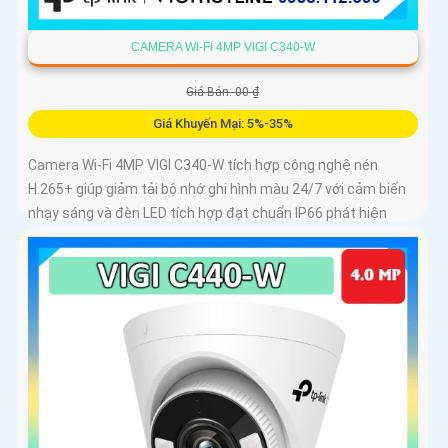
CAMERA WI-FI 4MP VIGI C340-W
Giá Bán: 00 ₫
Giá Khuyến Mại: 5%-35%
Camera Wi-Fi 4MP VIGI C340-W tích hợp công nghệ nén
H.265+ giúp giảm tải bộ nhớ ghi hình màu 24/7 với cảm biến
nhạy sáng và đèn LED tích hợp đạt chuẩn IP66 phát hiện
chuyển động phát hiện con người vượt ranh giới xâm nhập
giả mạo kiểm soát toàn bộ từ xa bằng VIGI App