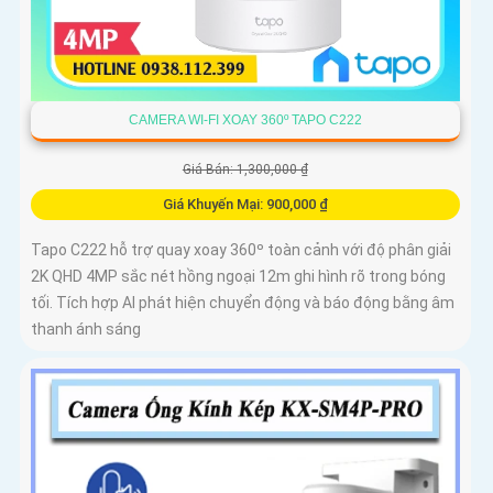
CAMERA WI-FI XOAY 360º TAPO C222
Giá Bán: 1,300,000 ₫
Giá Khuyến Mại: 900,000 ₫
Tapo C222 hỗ trợ quay xoay 360º toàn cảnh với độ phân giải
2K QHD 4MP sắc nét hồng ngoại 12m ghi hình rõ trong bóng
tối. Tích hợp AI phát hiện chuyển động và báo động bằng âm
thanh ánh sáng