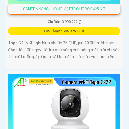
CAMERA NĂNG LƯỢNG MẶT TRỜI TAPO C425 KIT
Giá Bán: 3,990,000 ₫
Giá Khuyến Mại: 5%-35%
Tapo C425 KIT ghi hình chuẩn 2K QHD, pin 10.000mAh hoạt
động tới 300 ngày. Hỗ trợ sạc bằng ánh nắng mặt trời chỉ với
45 phút mỗi ngày. Quan sát ban đêm có màu với cảm biến...