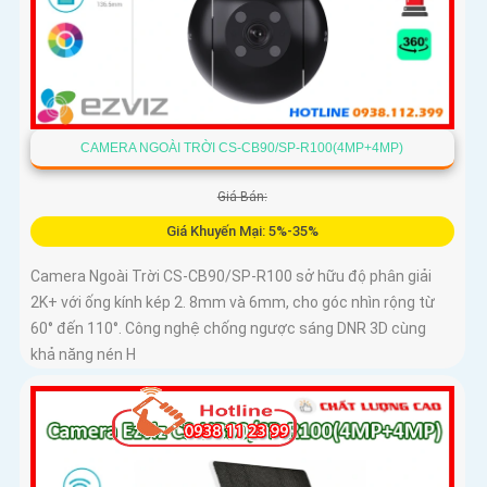
CAMERA NGOÀI TRỜI CS-CB90/SP-R100(4MP+4MP)
Giá Bán:
Giá Khuyến Mại: 5%-35%
Camera Ngoài Trời CS-CB90/SP-R100 sở hữu độ phân giải
2K+ với ống kính kép 2. 8mm và 6mm, cho góc nhìn rộng từ
60° đến 110°. Công nghệ chống ngược sáng DNR 3D cùng
khả năng nén H