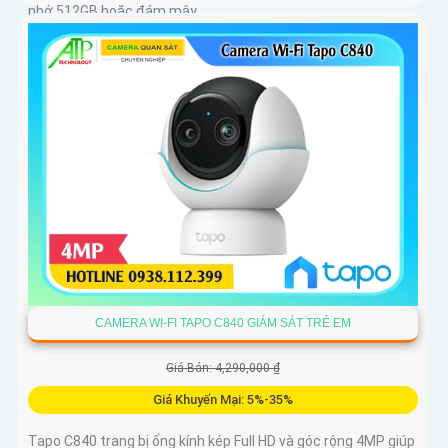
nhớ 512GB hoặc đám mây
CAMERA WI-FI TAPO C840 GIÁM SÁT TRẺ EM
Giá Bán: 4,290,000 ₫
Giá Khuyến Mại: 5%-35%
Tapo C840 trang bị ống kính kép Full HD và góc rộng 4MP giúp