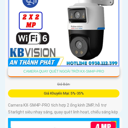
CAMERA QUAY QUÉT NGOÀI TRỜI KX-SM4P-PRO
Giá Bán:
Giá Khuyến Mại: 5%-35%
Camera KX-SM4P-PRO tích hợp 2 ống kính 2MP, hỗ trợ
Starlight siêu nhạy sáng, quay quét linh hoạt, chiếu sáng kép
thông minh và LED ánh sáng ấm 30m. Công nghệ AI-ISP kết
hợp cảm biến lớn tối ưu hình ảnh ban đêm