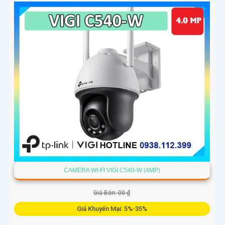
CAMERA WI-FI VIGI C540-W (4MP)
Giá Bán: 00 ₫
Giá Khuyến Mại: 5%-35%