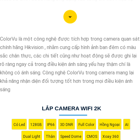
cho hình ảnh của camera trở nên sắc nét, rõ ràng và không bị ảnh
hưởng bởi nhiễu hạt.
Với tính năng chống nhiễu 3D DNR camera sẽ giúp bạn quan sát
được hình ảnh chất lượng cao, đặc biệt trong các điều kiện ánh
ColorVu là một công nghệ được tích hợp trong camera quan sát
sáng yếu hoặc độ nhiễu cao. Với Những Trang bị cao cấp làm
chính hãng Hikvision , nhằm cung cấp hình ảnh ban đêm có màu
cho việc giám sát, quan sát trở nên dễ dàng và chính xác hơn.
sắc chân thực, các chi tiết cũng như hoạt động sẽ được ghi lại
rõ ràng ngay cả trong điều kiện ánh sáng yếu hay thậm chí là
không có ánh sáng. Công nghệ ColorVu trong camera mang lại
khả năng nhận diện đối tượng tốt hơn trong mọi điều kiện ánh
sáng
LẮP CAMERA WIFI 2K
Có Led
128GB
IP66
3D DNR
Full Color
Hồng Ngoại
AI
'
Dual Light
Thân
Speed Dome
CMOS
Xoay 360