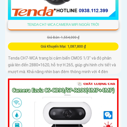
TENDA CH7-WCA CAMERA WIFI NGOÀI TRỜI
Giá Bán: 1,554,000 ₫
Giá Khuyến Mại: 1,087,800 ₫
Tenda CH7-WCA trang bị cảm biến CMOS 1/3" và độ phân
giải lên đến 2880×1620, hỗ trợ H.265, giúp ghi hình chi tiết và
mượt mà. Khả năng nhìn ban đêm thông minh với 4 đèn
hồng...