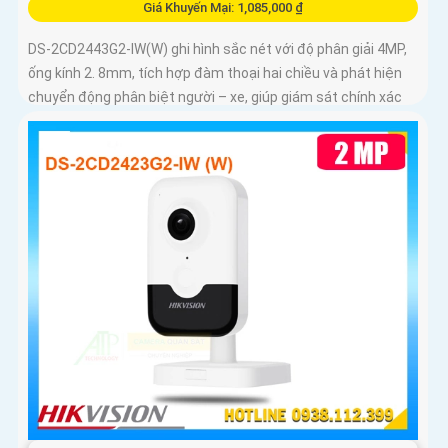
Giá Khuyến Mại: 1,085,000 ₫
DS-2CD2443G2-IW(W) ghi hình sắc nét với độ phân giải 4MP,
ống kính 2. 8mm, tích hợp đàm thoại hai chiều và phát hiện
chuyển động phân biệt người – xe, giúp giám sát chính xác