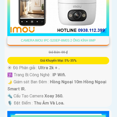
CAMERA IMOU IPC-S20EP-8M0S 2 ỐNG KÍNH 8MP
Giá Bán: 00 ₫
Giá Khuyến Mại: 5%-35%
☀️ Độ Phân giải :
Ultra 2k + .
🕉️ Trang Bị Công Nghệ :
IP Wifi.
🌛 Giám sát Ban Đêm :
Hồng Ngoại 10m Hồng Ngoại
Smart IR.
🔩 Cấu Tạo Camera
Xoay 360.
️🎙 Đặt Điểm :
Thu Âm Và Loa.