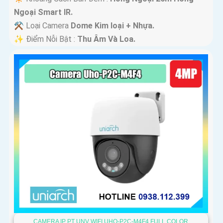
Ngoại Smart IR.
⚒ Loại Camera
Dome Kim loại + Nhựa.
️✨ Điểm Nỗi Bật :
Thu Âm Và Loa.
CAMERA IP PT UNV WIFI UHO-P2C-M4F4 FULL COLOR