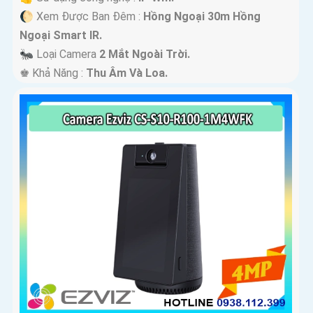
🌔 Xem Được Ban Đêm :
Hồng Ngoại 30m Hồng
Ngoại Smart IR.
🐜 Loại Camera
2 Mắt Ngoài Trời.
️♚ Khả Năng :
Thu Âm Và Loa.