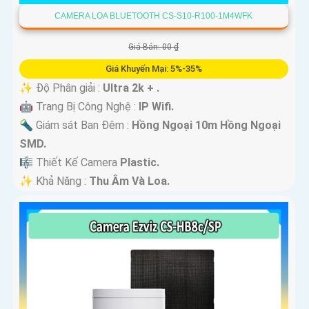
CAMERA LOA BLUETOOTH CS-S10-R100-1M4WFK
Giá Bán: 00 ₫
Giá Khuyến Mại: 5%-35%
✨ Độ Phân giải :
Ultra 2k + .
🤖️ Trang Bị Công Nghệ :
IP Wifi.
🔦 Giám sát Ban Đêm :
Hồng Ngoại 10m Hồng Ngoại
SMD.
🎼️ Thiết Kế Camera
Plastic.
️✨ Khả Năng :
Thu Âm Và Loa.