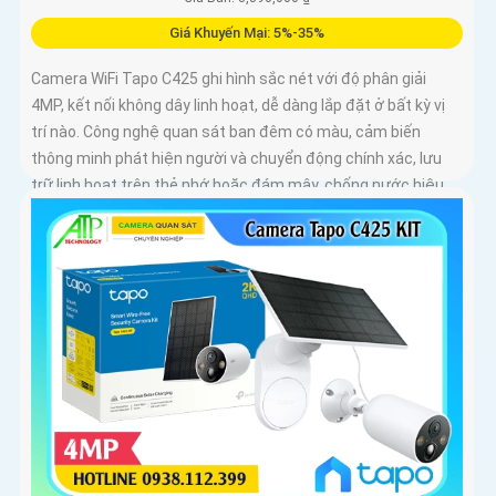
Giá Khuyến Mại: 5%-35%
Camera WiFi Tapo C425 ghi hình sắc nét với độ phân giải
4MP, kết nối không dây linh hoạt, dễ dàng lắp đặt ở bất kỳ vị
trí nào. Công nghệ quan sát ban đêm có màu, cảm biến
thông minh phát hiện người và chuyển động chính xác, lưu
trữ linh hoạt trên thẻ nhớ hoặc đám mây, chống nước hiệu
quả