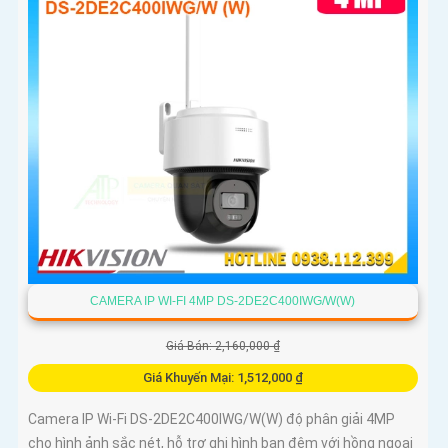
CAMERA IP WI-FI 4MP DS-2DE2C400IWG/W(W)
Giá Bán: 2,160,000 ₫
Giá Khuyến Mại: 1,512,000 ₫
Camera IP Wi-Fi DS-2DE2C400IWG/W(W) độ phân giải 4MP
cho hình ảnh sắc nét, hỗ trợ ghi hình ban đêm với hồng ngoại