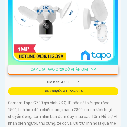
CAMERA TAPO C720 ĐỘ PHÂN GIẢI 4MP
Giá Bán: 4,690,000 ₫
Giá Khuyến Mại: 5%-35%
Camera Tapo C720 ghi hình 2K QHD sắc nét với góc rộng
150°, tích hợp đèn chiếu sáng mạnh 2800 lumen kích hoạt
chuyển động, tầm nhìn ban đêm đầy màu sắc 10m. Hỗ trợ AI
nhận diện người, thú cưng, xe cộ và lưu trữ linh hoạt qua thẻ