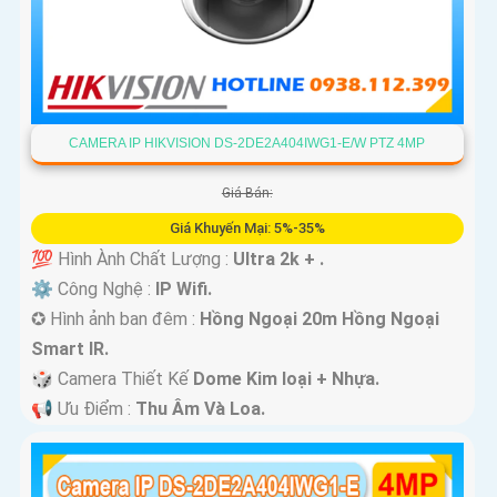
CAMERA IP HIKVISION DS-2DE2A404IWG1-E/W PTZ 4MP
Giá Bán:
Giá Khuyến Mại: 5%-35%
💯 Hình Ành Chất Lượng :
Ultra 2k + .
⚙ Công Nghệ :
IP Wifi.
✪ Hình ảnh ban đêm :
Hồng Ngoại 20m Hồng Ngoại
Smart IR.
🎲 Camera Thiết Kế
Dome Kim loại + Nhựa.
️📢 Ưu Điểm :
Thu Âm Và Loa.