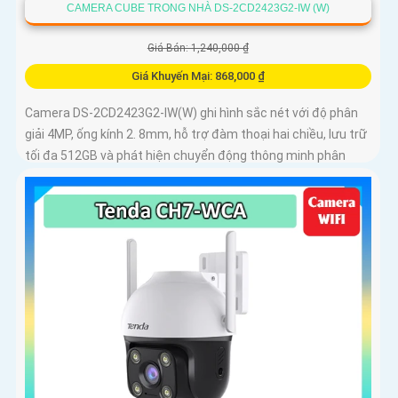
CAMERA CUBE TRONG NHÀ DS-2CD2423G2-IW (W)
Giá Bán: 1,240,000 ₫
Giá Khuyến Mại: 868,000 ₫
Camera DS-2CD2423G2-IW(W) ghi hình sắc nét với độ phân
giải 4MP, ống kính 2. 8mm, hỗ trợ đàm thoại hai chiều, lưu trữ
tối đa 512GB và phát hiện chuyển động thông minh phân
biệt người, phương tiện