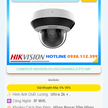
CAMERA IP HIKVISION DS-2DE2A404IWG1-E PTZ 4MP
Giá Bán:
Giá Khuyến Mại: 5%-35%
✨ Hình Ành Chất Lượng :
Ultra 2k + .
⚛️ Công Nghệ :
IP Wifi.
🔅 Khoảng Cách Ban Đêm :
Hồng Ngoại 20m Hồng