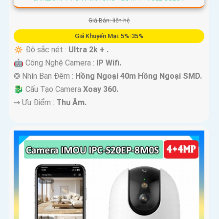
Giá Bán: liên hệ
Giá Khuyến Mại: 5%-35%
🔅 Độ sắc nét :
Ultra 2k + .
🤖️ Công Nghệ Camera :
IP Wifi.
❂ Nhìn Ban Đêm :
Hồng Ngoại 40m Hồng Ngoại SMD.
🐉️ Cấu Tạo Camera
Xoay 360.
️⇝ Ưu Điểm :
Thu Âm.