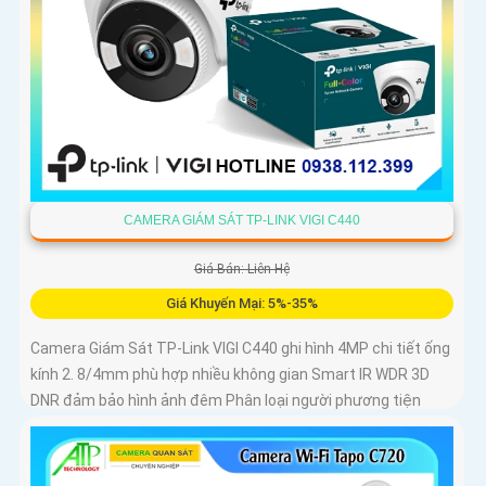
CAMERA GIÁM SÁT TP-LINK VIGI C440
Giá Bán: Liên Hệ
Giá Khuyến Mại: 5%-35%
Camera Giám Sát TP-Link VIGI C440 ghi hình 4MP chi tiết ống
kính 2. 8/4mm phù hợp nhiều không gian Smart IR WDR 3D
DNR đảm bảo hình ảnh đêm Phân loại người phương tiện
phát hiện xâm nhập chính xác Chuẩn nén H