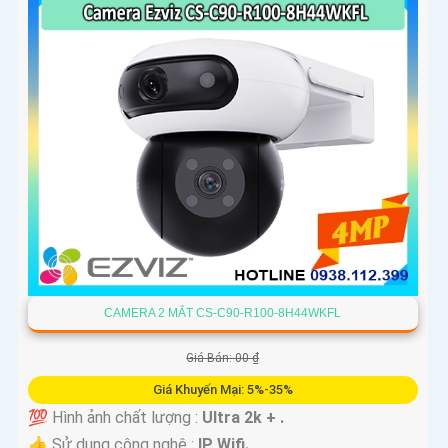
CAMERA 2 MẮT CS-C90-R100-8H44WKFL
Giá Bán: 00 ₫
Giá Khuyến Mại: 5%-35%
💯 Hình ảnh chất lượng :
Ultra 2k + .
👍 Sử dụng công nghệ :
IP Wifi.