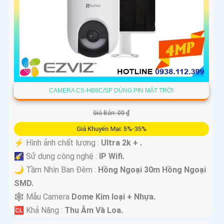
CAMERA CS-HB8C/SP DÙNG PIN MẶT TRỜI
Giá Bán: 00 ₫
Giá Khuyến Mại: 5%-35%
️⚡ Hình ảnh chất lượng :
Ultra 2k + .
🌠 Sử dụng công nghệ :
IP Wifi.
🌙 Tầm Nhìn Ban Đêm :
Hồng Ngoại 30m Hồng Ngoại
SMD.
🕸️ Mẫu Camera
Dome Kim loại + Nhựa.
️🆑 Khả Năng :
Thu Âm Và Loa.