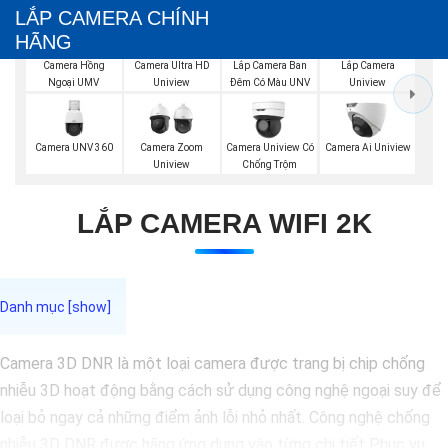
LẮP CAMERA CHÍNH
HÃNG
Lắp Camera Ban
Camera Hồng
Camera Ultra HD
Lắp Camera
Đêm Có Màu UNV
Ngoại UMV
Uniview
Uniview
Camera UNV 360
Camera Zoom
Camera Uniview Có
Camera Ai Uniview
Uniview
Chống Trộm
LẮP CAMERA WIFI 2K
Camera 3D DNR là một loại camera được trang bị chip chống
nhiễu 3D hoạt động bằng cách sử dụng công nghệ ngoại suy để
loại bỏ ngay cả những điểm ảnh lỗi nhỏ nhất. Công nghệ chống
nhiễu 3D DNR được hãng ứng dụng vào từng chi tiết Phục vụ