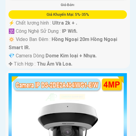
Giá Bán:
Giá Khuyến Mại: 5%-35%
️⚡ Chất lượng hình :
Ultra 2k + .
🕉️ Công Nghệ Sử Dụng :
IP Wifi.
🔅 Video Ban Đêm :
Hồng Ngoại 20m Hồng Ngoại
Smart IR.
💎 Camera Dòng
Dome Kim loại + Nhựa.
️✤ Tích Hợp :
Thu Âm Và Loa.