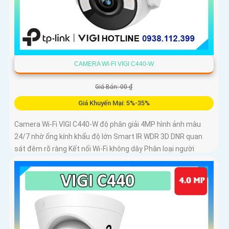
CAMERA WI-FI VIGI C440-W
Giá Bán: 00 ₫
Giá Khuyến Mại: 5%-35%
Camera Wi-Fi VIGI C440-W độ phân giải 4MP hình ảnh màu
24/7 nhờ ống kính khẩu độ lớn Smart IR WDR 3D DNR quan
sát đêm rõ ràng Kết nối Wi-Fi không dây Phân loại người
phương tiện cảnh báo xâm nhập Âm thanh hai chiều Chuẩn
nén H.265+ Lưu trữ microSD 256GB IP66 chống nước