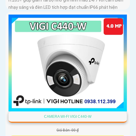
nhạy sáng và đèn LED tích hợp đạt chuẩn IP66 phát hiện
chuyển động phát hiện con người vượt ranh giới xâm nhập
giả mạo kiểm soát toàn bộ từ xa bằng VIGI App
CAMERA WI-FI VIGI C440-W
Giá Bán: 00 ₫