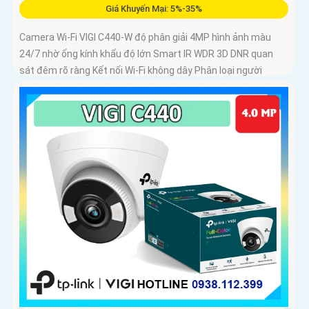
Giá Khuyến Mại: 5%-35%
Camera Wi-Fi VIGI C440-W độ phân giải 4MP hình ảnh màu
24/7 nhờ ống kính khẩu độ lớn Smart IR WDR 3D DNR quan
sát đêm rõ ràng Kết nối Wi-Fi không dây Phân loại người
phương tiện cảnh báo xâm nhập Âm thanh hai chiều Chuẩn
nén H.265+ Lưu trữ microSD 256GB IP66 chống nước