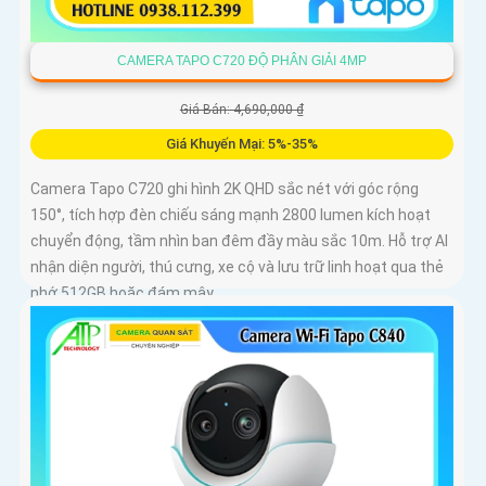
CAMERA TAPO C720 ĐỘ PHÂN GIẢI 4MP
Giá Bán: 4,690,000 ₫
Giá Khuyến Mại: 5%-35%
Camera Tapo C720 ghi hình 2K QHD sắc nét với góc rộng
150°, tích hợp đèn chiếu sáng mạnh 2800 lumen kích hoạt
chuyển động, tầm nhìn ban đêm đầy màu sắc 10m. Hỗ trợ AI
nhận diện người, thú cưng, xe cộ và lưu trữ linh hoạt qua thẻ
nhớ 512GB hoặc đám mây