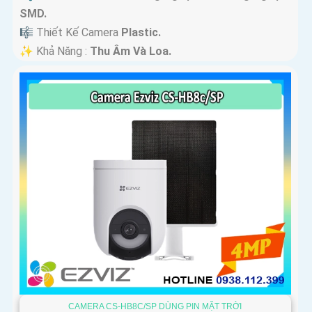
SMD.
🎼️ Thiết Kế Camera
Plastic.
️✨ Khả Năng :
Thu Âm Và Loa.
CAMERA CS-HB8C/SP DÙNG PIN MẶT TRỜI