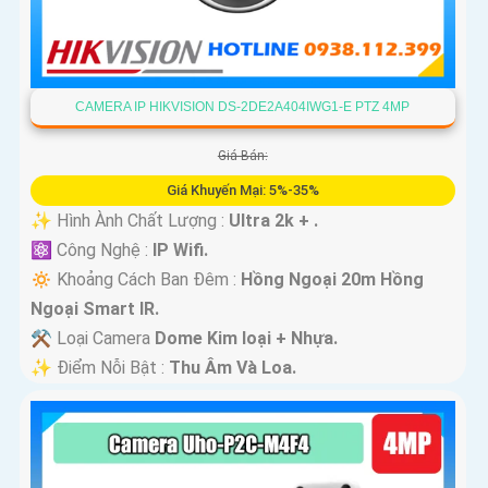
CAMERA IP HIKVISION DS-2DE2A404IWG1-E PTZ 4MP
Giá Bán:
Giá Khuyến Mại: 5%-35%
✨ Hình Ành Chất Lượng :
Ultra 2k + .
⚛️ Công Nghệ :
IP Wifi.
🔅 Khoảng Cách Ban Đêm :
Hồng Ngoại 20m Hồng
Ngoại Smart IR.
⚒ Loại Camera
Dome Kim loại + Nhựa.
️✨ Điểm Nỗi Bật :
Thu Âm Và Loa.