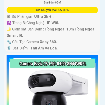
Giá Bán: 00 ₫
Giá Khuyến Mại: 5%-35%
☀️ Độ Phân giải :
Ultra 2k + .
🕉️ Trang Bị Công Nghệ :
IP Wifi.
🌛 Giám sát Ban Đêm :
Hồng Ngoại 10m Hồng Ngoại
Smart IR.
🔩 Cấu Tạo Camera
Xoay 360.
️🎙 Đặt Điểm :
Thu Âm Và Loa.