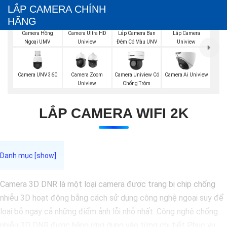
LẮP CAMERA CHÍNH
HÃNG
Lắp Camera Ban
Camera Hồng
Camera Ultra HD
Lắp Camera
Đêm Có Màu UNV
Ngoại UMV
Uniview
Uniview
Camera UNV 360
Camera Zoom
Camera Uniview Có
Camera Ai Uniview
Uniview
Chống Trộm
LẮP CAMERA WIFI 2K
Camera 3D DNR là một loại camera được trang bị chip chống
nhiễu 3D hoạt động bằng cách sử dụng công nghệ ngoại suy để
loại bỏ ngay cả những điểm ảnh lỗi nhỏ nhất. Công nghệ chống
nhiễu 3D DNR được hãng ứng dụng vào từng chi tiết Phục vụ