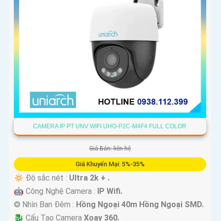
CAMERA IP PT UNV WIFI UHO-P2C-M4F4 FULL COLOR
Giá Bán: liên hệ
Giá Khuyến Mại: 5%-35%
🔅 Độ sắc nét :
Ultra 2k + .
🤖️ Công Nghệ Camera :
IP Wifi.
❂ Nhìn Ban Đêm :
Hồng Ngoại 40m Hồng Ngoại SMD.
🐉️ Cấu Tạo Camera
Xoay 360.