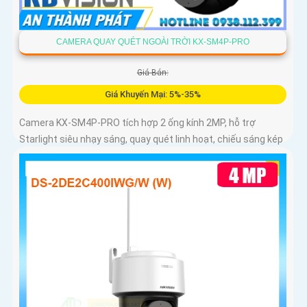
CAMERA QUAY QUÉT NGOÀI TRỜI KX-SM4P-PRO
Giá Bán:
Giá Khuyến Mại: 5%-35%
Camera KX-SM4P-PRO tích hợp 2 ống kính 2MP, hỗ trợ
Starlight siêu nhạy sáng, quay quét linh hoạt, chiếu sáng kép
thông minh và LED ánh sáng ấm 30m. Công nghệ AI-ISP kết
hợp cảm biến lớn tối ưu hình ảnh ban đêm