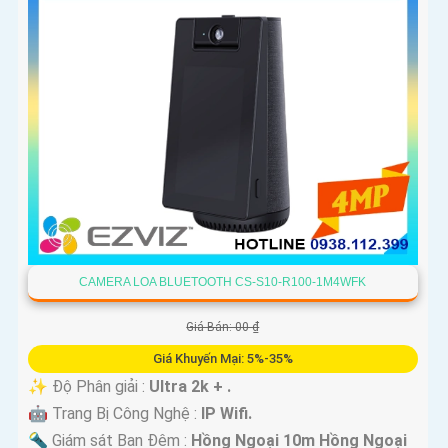
CAMERA LOA BLUETOOTH CS-S10-R100-1M4WFK
Giá Bán: 00 ₫
Giá Khuyến Mại: 5%-35%
✨ Độ Phân giải :
Ultra 2k + .
🤖️ Trang Bị Công Nghệ :
IP Wifi.
🔦 Giám sát Ban Đêm :
Hồng Ngoại 10m Hồng Ngoại