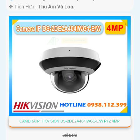
️✤ Tích Hợp :
Thu Âm Và Loa.
CAMERA IP HIKVISION DS-2DE2A404IWG1-E/W PTZ 4MP
Giá Bán: