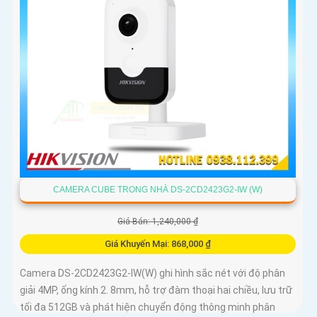
CAMERA CUBE TRONG NHÀ DS-2CD2423G2-IW (W)
Giá Bán: 1,240,000 ₫
Giá Khuyến Mại: 868,000 ₫
Camera DS-2CD2423G2-IW(W) ghi hình sắc nét với độ phân
giải 4MP, ống kính 2. 8mm, hỗ trợ đàm thoại hai chiều, lưu trữ
tối đa 512GB và phát hiện chuyển động thông minh phân