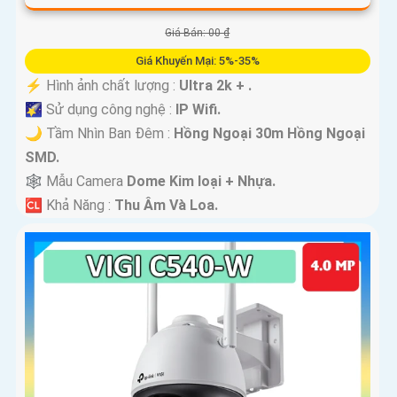
Giá Bán: 00 ₫
Giá Khuyến Mại: 5%-35%
️⚡ Hình ảnh chất lượng :
Ultra 2k + .
🌠 Sử dụng công nghệ :
IP Wifi.
🌙 Tầm Nhìn Ban Đêm :
Hồng Ngoại 30m Hồng Ngoại
SMD.
🕸️ Mẫu Camera
Dome Kim loại + Nhựa.
️🆑 Khả Năng :
Thu Âm Và Loa.