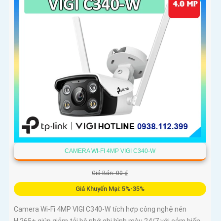
CAMERA WI-FI 4MP VIGI C340-W
Giá Bán: 00 ₫
Giá Khuyến Mại: 5%-35%
Camera Wi-Fi 4MP VIGI C340-W tích hợp công nghệ nén
H.265+ giúp giảm tải bộ nhớ ghi hình màu 24/7 với cảm biến