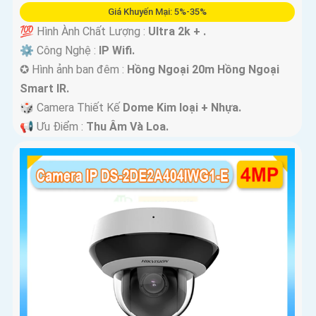
Giá Khuyến Mại: 5%-35%
💯 Hình Ành Chất Lượng :
Ultra 2k + .
⚙ Công Nghệ :
IP Wifi.
✪ Hình ảnh ban đêm :
Hồng Ngoại 20m Hồng Ngoại
Smart IR.
🎲 Camera Thiết Kế
Dome Kim loại + Nhựa.
️📢 Ưu Điểm :
Thu Âm Và Loa.