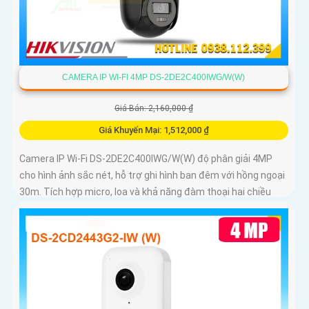
CAMERA IP WI-FI 4MP DS-2DE2C400IWG/W(W)
Giá Bán: 2,160,000 ₫
Giá Khuyến Mại: 1,512,000 ₫
Camera IP Wi-Fi DS-2DE2C400IWG/W(W) độ phân giải 4MP
cho hình ảnh sắc nét, hỗ trợ ghi hình ban đêm với hồng ngoại
30m. Tích hợp micro, loa và khả năng đàm thoại hai chiều