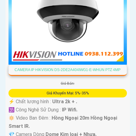
CAMERA IP HIKVISION DS-2DE2A404IWG1-E-WHUN PTZ 4MP
Giá Bán:
Giá Khuyến Mại: 5%-35%
️⚡ Chất lượng hình :
Ultra 2k + .
🕉️ Công Nghệ Sử Dụng :
IP Wifi.
🔅 Video Ban Đêm :
Hồng Ngoại 20m Hồng Ngoại
Smart IR.
💎 Camera Dòng
Dome Kim loại + Nhựa.