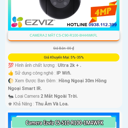
CAMERA 2 MẮT CS-C90-R100-8H44WKFL
Giá Bán: 00 ₫
Giá Khuyến Mại: 5%-35%
💯 Hình ảnh chất lượng :
Ultra 2k + .
👍 Sử dụng công nghệ :
IP Wifi.
🌔 Xem Được Ban Đêm :
Hồng Ngoại 30m Hồng
Ngoại Smart IR.
🐜 Loại Camera
2 Mắt Ngoài Trời.
️♚ Khả Năng :
Thu Âm Và Loa.