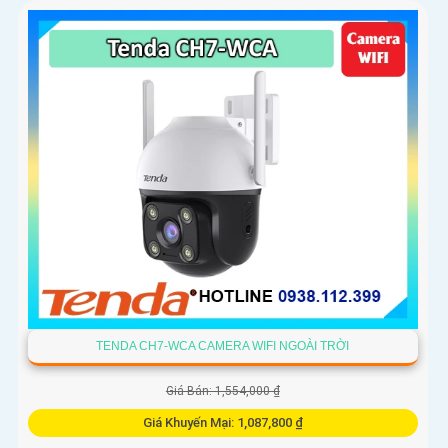
biệt người, phương tiện
TENDA CH7-WCA CAMERA WIFI NGOÀI TRỜI
Giá Bán: 1,554,000 ₫
Giá Khuyến Mại: 1,087,800 ₫