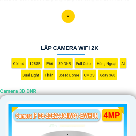
cho hình ảnh của camera trở nên sắc nét, rõ ràng và không bị ảnh
hưởng bởi nhiễu hạt.
Với tính năng chống nhiễu 3D DNR camera sẽ giúp bạn quan sát
được hình ảnh chất lượng cao, đặc biệt trong các điều kiện ánh
sáng yếu hoặc độ nhiễu cao. Với Những Trang bị cao cấp làm
LẮP CAMERA WIFI 2K
cho việc giám sát, quan sát trở nên dễ dàng và chính xác hơn.
Có Led
128GB
IP66
3D DNR
Full Color
Hồng Ngoại
AI
Dual Light
Thân
Speed Dome
CMOS
Xoay 360
Camera 3D DNR
'