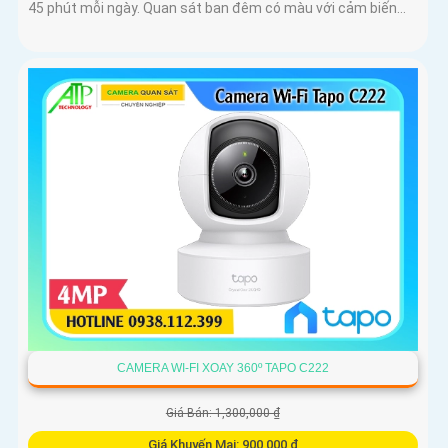
45 phút mỗi ngày. Quan sát ban đêm có màu với cảm biến...
CAMERA WI-FI XOAY 360º TAPO C222
Giá Bán: 1,300,000 ₫
Giá Khuyến Mại: 900,000 ₫