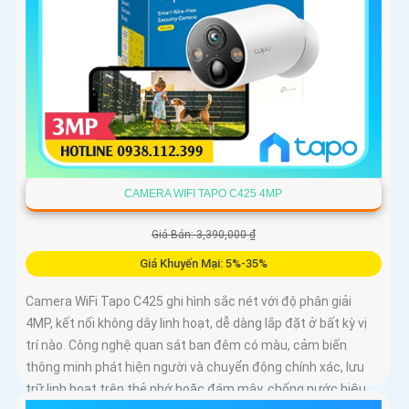
CAMERA WIFI TAPO C425 4MP
Giá Bán: 3,390,000 ₫
Giá Khuyến Mại: 5%-35%
Camera WiFi Tapo C425 ghi hình sắc nét với độ phân giải
4MP, kết nối không dây linh hoạt, dễ dàng lắp đặt ở bất kỳ vị
trí nào. Công nghệ quan sát ban đêm có màu, cảm biến
thông minh phát hiện người và chuyển động chính xác, lưu
trữ linh hoạt trên thẻ nhớ hoặc đám mây, chống nước hiệu