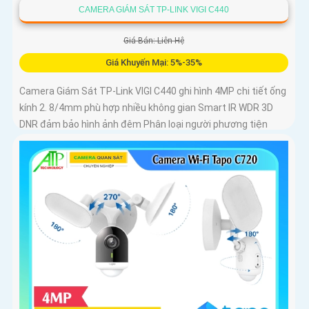
CAMERA GIÁM SÁT TP-LINK VIGI C440
Giá Bán: Liên Hệ
Giá Khuyến Mại: 5%-35%
Camera Giám Sát TP-Link VIGI C440 ghi hình 4MP chi tiết ống
kính 2. 8/4mm phù hợp nhiều không gian Smart IR WDR 3D
DNR đảm bảo hình ảnh đêm Phân loại người phương tiện
phát hiện xâm nhập chính xác Chuẩn nén H