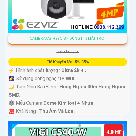
CAMERA CS-HB8C/SP DÙNG PIN MẶT TRỜI
Giá Bán: 00 ₫
Giá Khuyến Mại: 5%-35%
️⚡ Hình ảnh chất lượng :
Ultra 2k + .
🌠 Sử dụng công nghệ :
IP Wifi.
🌙 Tầm Nhìn Ban Đêm :
Hồng Ngoại 30m Hồng Ngoại
SMD.
🕸️ Mẫu Camera
Dome Kim loại + Nhựa.
️🆑 Khả Năng :
Thu Âm Và Loa.