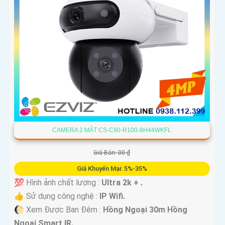
CAMERA 2 MẮT CS-C90-R100-8H44WKFL
Giá Bán: 00 ₫
Giá Khuyến Mại: 5%-35%
💯 Hình ảnh chất lượng :
Ultra 2k + .
👍 Sử dụng công nghệ :
IP Wifi.
🌔 Xem Được Ban Đêm :
Hồng Ngoại 30m Hồng
Ngoại Smart IR.