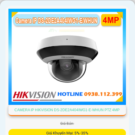
CAMERA IP HIKVISION DS-2DE2A404IWG1-E-WHUN PTZ 4MP
Giá Bán:
Giá Khuyến Mại: 5%-35%