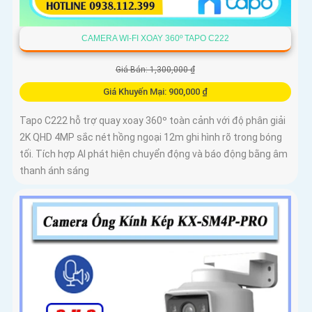
CAMERA WI-FI XOAY 360º TAPO C222
Giá Bán: 1,300,000 ₫
Giá Khuyến Mại: 900,000 ₫
Tapo C222 hỗ trợ quay xoay 360º toàn cảnh với độ phân giải
2K QHD 4MP sắc nét hồng ngoại 12m ghi hình rõ trong bóng
tối. Tích hợp AI phát hiện chuyển động và báo động bằng âm
thanh ánh sáng