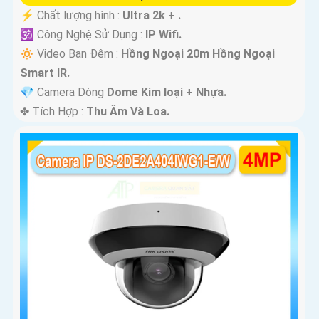
️⚡ Chất lượng hình :
Ultra 2k + .
🕉️ Công Nghệ Sử Dụng :
IP Wifi.
🔅 Video Ban Đêm :
Hồng Ngoại 20m Hồng Ngoại
Smart IR.
💎 Camera Dòng
Dome Kim loại + Nhựa.
️✤ Tích Hợp :
Thu Âm Và Loa.