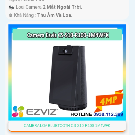
🐜 Loại Camera
2 Mắt Ngoài Trời.
️♚ Khả Năng :
Thu Âm Và Loa.
CAMERA LOA BLUETOOTH CS-S10-R100-1M4WFK