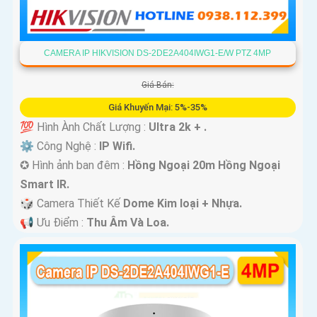
CAMERA IP HIKVISION DS-2DE2A404IWG1-E/W PTZ 4MP
Giá Bán:
Giá Khuyến Mại: 5%-35%
💯 Hình Ành Chất Lượng :
Ultra 2k + .
⚙ Công Nghệ :
IP Wifi.
✪ Hình ảnh ban đêm :
Hồng Ngoại 20m Hồng Ngoại
Smart IR.
🎲 Camera Thiết Kế
Dome Kim loại + Nhựa.
️📢 Ưu Điểm :
Thu Âm Và Loa.