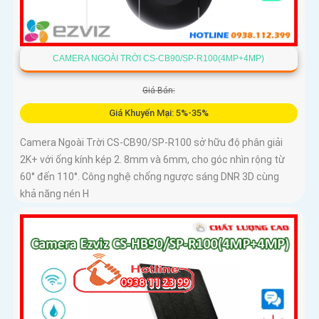
CAMERA NGOÀI TRỜI CS-CB90/SP-R100(4MP+4MP)
Giá Bán:
Giá Khuyến Mại: 5%-35%
Camera Ngoài Trời CS-CB90/SP-R100 sở hữu độ phân giải
2K+ với ống kính kép 2. 8mm và 6mm, cho góc nhìn rộng từ
60° đến 110°. Công nghệ chống ngược sáng DNR 3D cùng
khả năng nén H