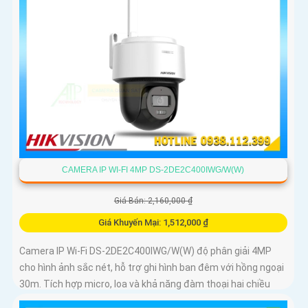
CAMERA IP WI-FI 4MP DS-2DE2C400IWG/W(W)
Giá Bán: 2,160,000 ₫
Giá Khuyến Mại: 1,512,000 ₫
Camera IP Wi-Fi DS-2DE2C400IWG/W(W) độ phân giải 4MP
cho hình ảnh sắc nét, hỗ trợ ghi hình ban đêm với hồng ngoại
30m. Tích hợp micro, loa và khả năng đàm thoại hai chiều