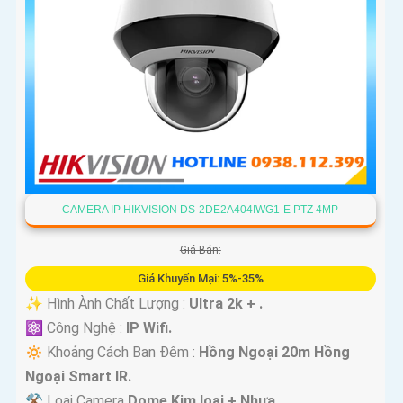
CAMERA IP HIKVISION DS-2DE2A404IWG1-E PTZ 4MP
Giá Bán:
Giá Khuyến Mại: 5%-35%
✨ Hình Ành Chất Lượng :
Ultra 2k + .
⚛️ Công Nghệ :
IP Wifi.
🔅 Khoảng Cách Ban Đêm :
Hồng Ngoại 20m Hồng
Ngoại Smart IR.
⚒ Loại Camera
Dome Kim loại + Nhựa.