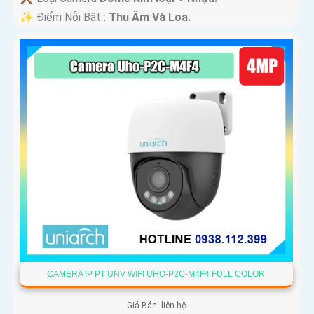
️✨ Điểm Nỗi Bật :
Thu Âm Và Loa.
CAMERA IP PT UNV WIFI UHO-P2C-M4F4 FULL COLOR
Giá Bán: liên hệ