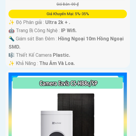
Giá Bán: 00 ₫
Giá Khuyến Mại: 5%-35%
✨ Độ Phân giải :
Ultra 2k + .
🤖️ Trang Bị Công Nghệ :
IP Wifi.
🔦 Giám sát Ban Đêm :
Hồng Ngoại 10m Hồng Ngoại
SMD.
🎼️ Thiết Kế Camera
Plastic.
️✨ Khả Năng :
Thu Âm Và Loa.