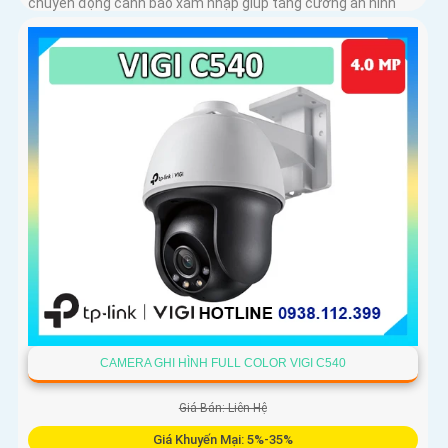
chuyển động cảnh báo xâm nhập giúp tăng cường an ninh
CAMERA GHI HÌNH FULL COLOR VIGI C540
Giá Bán: Liên Hệ
Giá Khuyến Mại: 5%-35%