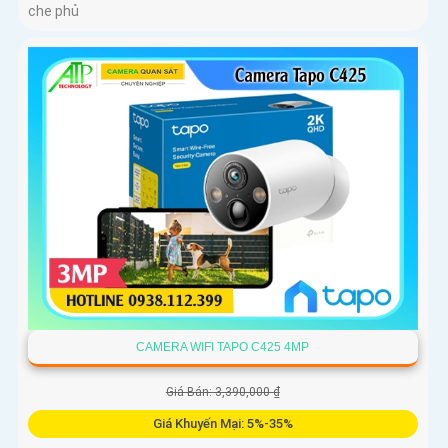
che phủ
CAMERA WIFI TAPO C425 4MP
Giá Bán: 3,390,000 ₫
Giá Khuyến Mại: 5%-35%