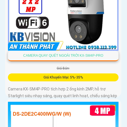
CAMERA QUAY QUÉT NGOÀI TRỜI KX-SM4P-PRO
Giá Bán:
Giá Khuyến Mại: 5%-35%
Camera KX-SM4P-PRO tích hợp 2 ống kính 2MP, hỗ trợ
Starlight siêu nhạy sáng, quay quét linh hoạt, chiếu sáng kép
thông minh và LED ánh sáng ấm 30m. Công nghệ AI-ISP kết
hợp cảm biến lớn tối ưu hình ảnh ban đêm