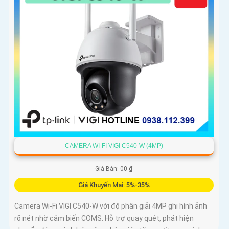
CAMERA WI-FI VIGI C540-W (4MP)
Giá Bán: 00 ₫
Giá Khuyến Mại: 5%-35%
Camera Wi-Fi VIGI C540-W với độ phân giải 4MP ghi hình ảnh
rõ nét nhờ cảm biến COMS. Hỗ trợ quay quét, phát hiện