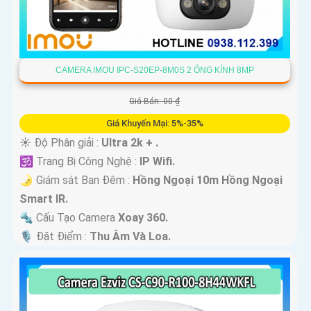
CAMERA IMOU IPC-S20EP-8M0S 2 ỐNG KÍNH 8MP
Giá Bán: 00 ₫
Giá Khuyến Mại: 5%-35%
☀️ Độ Phân giải :
Ultra 2k + .
🕉️ Trang Bị Công Nghệ :
IP Wifi.
🌛 Giám sát Ban Đêm :
Hồng Ngoại 10m Hồng Ngoại
Smart IR.
🔩 Cấu Tạo Camera
Xoay 360.
️🎙 Đặt Điểm :
Thu Âm Và Loa.