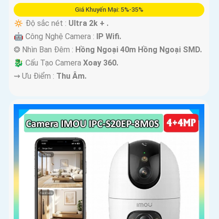
Giá Khuyến Mại: 5%-35%
🔅 Độ sắc nét :
Ultra 2k + .
🤖️ Công Nghệ Camera :
IP Wifi.
❂ Nhìn Ban Đêm :
Hồng Ngoại 40m Hồng Ngoại SMD.
🐉️ Cấu Tạo Camera
Xoay 360.
️⇝ Ưu Điểm :
Thu Âm.