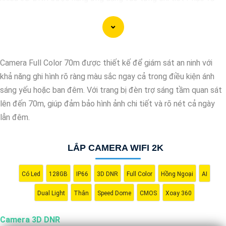
cho hình ảnh của camera trở nên sắc nét, rõ ràng và không bị ảnh
hưởng bởi nhiễu hạt.
Với tính năng chống nhiễu 3D DNR camera sẽ giúp bạn quan sát
được hình ảnh chất lượng cao, đặc biệt trong các điều kiện ánh
Camera Full Color 70m được thiết kế để giám sát an ninh với
sáng yếu hoặc độ nhiễu cao. Với Những Trang bị cao cấp làm
khả năng ghi hình rõ ràng màu sắc ngay cả trong điều kiện ánh
cho việc giám sát, quan sát trở nên dễ dàng và chính xác hơn.
sáng yếu hoặc ban đêm. Với trang bị đèn trợ sáng tầm quan sát
lên đến 70m, giúp đảm bảo hình ảnh chi tiết và rõ nét cả ngày
lẫn đêm.
LẮP CAMERA WIFI 2K
Có Led
128GB
IP66
3D DNR
Full Color
Hồng Ngoại
AI
Dual Light
Thân
Speed Dome
CMOS
Xoay 360
Camera 3D DNR
'