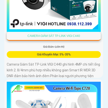
CAMERA GIÁM SÁT TP-LINK VIGI C440
Giá Bán: Liên Hệ
Giá Khuyến Mại: 5%-35%
Camera Giám Sát TP-Link VIGI C440 ghi hình 4MP chi tiết ống
kính 2. 8/4mm phù hợp nhiều không gian Smart IR WDR 3D
DNR đảm bảo hình ảnh đêm Phân loại người phương tiện
phát hiện xâm nhập chính xác Chuẩn nén H