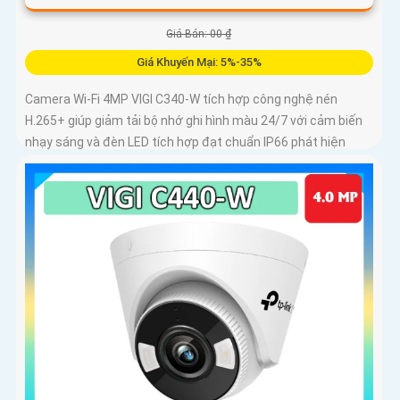
Giá Bán: 00 ₫
Giá Khuyến Mại: 5%-35%
Camera Wi-Fi 4MP VIGI C340-W tích hợp công nghệ nén
H.265+ giúp giảm tải bộ nhớ ghi hình màu 24/7 với cảm biến
nhạy sáng và đèn LED tích hợp đạt chuẩn IP66 phát hiện
chuyển động phát hiện con người vượt ranh giới xâm nhập
giả mạo kiểm soát toàn bộ từ xa bằng VIGI App