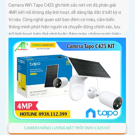
Camera WiFi Tapo C425 ghi hình sắc nét với độ phân giải
4MP, kết nối không dây linh hoạt, dễ dàng lắp đặt ở bất kỳ vị
trí nào. Công nghệ quan sát ban đêm có màu, cảm biến
thông minh phát hiện người và chuyển động chính xác, lưu
trữ linh hoạt trên thẻ nhớ hoặc đám mây, chống nước hiệu
quả
CAMERA NĂNG LƯỢNG MẶT TRỜI TAPO C425 KIT