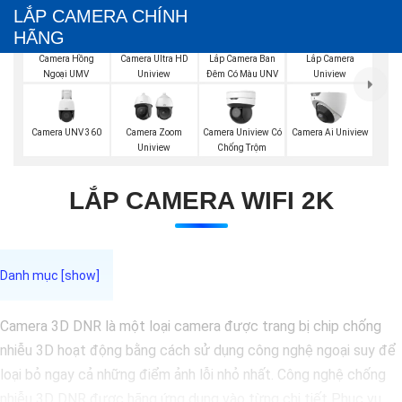
LẮP CAMERA CHÍNH
HÃNG
Lắp Camera Ban
Camera Hồng
Camera Ultra HD
Lắp Camera
Đêm Có Màu UNV
Ngoại UMV
Uniview
Uniview
Camera UNV 360
Camera Zoom
Camera Uniview Có
Camera Ai Uniview
Uniview
Chống Trộm
LẮP CAMERA WIFI 2K
Camera 3D DNR là một loại camera được trang bị chip chống
nhiễu 3D hoạt động bằng cách sử dụng công nghệ ngoại suy để
loại bỏ ngay cả những điểm ảnh lỗi nhỏ nhất. Công nghệ chống
nhiễu 3D DNR được hãng ứng dụng vào từng chi tiết Phục vụ