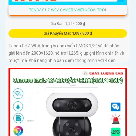
TENDA CH7-WCA CAMERA WIFI NGOÀI TRỜI
Giá Bán: 1,554,000 ₫
Giá Khuyến Mại: 1,087,800 ₫
Tenda CH7-WCA trang bị cảm biến CMOS 1/3" và độ phân
giải lên đến 2880×1620, hỗ trợ H.265, giúp ghi hình chi tiết và
mượt mà. Khả năng nhìn ban đêm thông minh với 4 đèn
hồng...