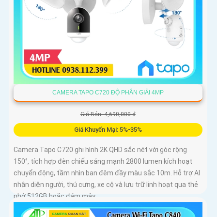
CAMERA TAPO C720 ĐỘ PHÂN GIẢI 4MP
Giá Bán: 4,690,000 ₫
Giá Khuyến Mại: 5%-35%
Camera Tapo C720 ghi hình 2K QHD sắc nét với góc rộng
150°, tích hợp đèn chiếu sáng mạnh 2800 lumen kích hoạt
chuyển động, tầm nhìn ban đêm đầy màu sắc 10m. Hỗ trợ AI
nhận diện người, thú cưng, xe cộ và lưu trữ linh hoạt qua thẻ
nhớ 512GB hoặc đám mây