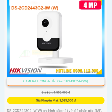
CAMERA TRONG NHÀ DS-2CD2443G2-IW (W)
Giá Bán: 1,550,000 ₫
Giá Khuyến Mại: 1,085,000 ₫
DS-2CD2443G2-IW(W) ghi hình sắc nét với độ phân giải 4MP,