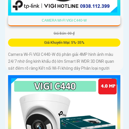
CAMERA WI-FI VIGI C440-W
Giá Bán: 00 ₫
Giá Khuyến Mại: 5%-35%
Camera Wi-Fi VIGI C440-W độ phân giải 4MP hình ảnh màu
24/7 nhờ ống kính khẩu độ lớn Smart IR WDR 3D DNR quan
sát đêm rõ ràng Kết nối Wi-Fi không dây Phân loại người
phương tiện cảnh báo xâm nhập Âm thanh hai chiều Chuẩn
nén H.265+ Lưu trữ microSD 256GB IP66 chống nước