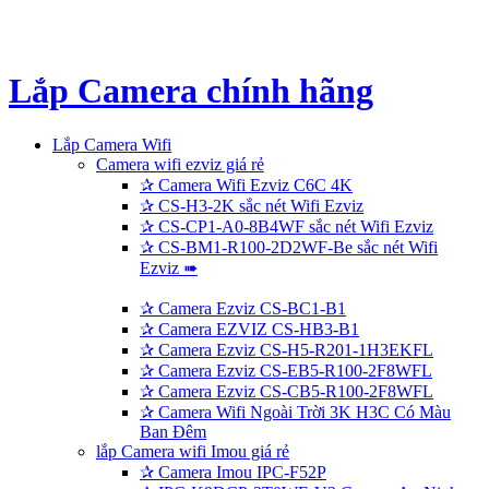
Lắp Camera Wifi
Camera wifi ezviz giá rẻ
✰
Camera Wifi Ezviz C6C 4K
✰
CS-H3-2K sắc nét Wifi Ezviz
✰
CS-CP1-A0-8B4WF sắc nét Wifi Ezviz
✰
CS-BM1-R100-2D2WF-Be sắc nét Wifi
Ezviz ➠
✰
Camera Ezviz CS-BC1-B1
✰
Camera EZVIZ CS-HB3-B1
✰
Camera Ezviz CS-H5-R201-1H3EKFL
✰
Camera Ezviz CS-EB5-R100-2F8WFL
✰
Camera Ezviz CS-CB5-R100-2F8WFL
✰
Camera Wifi Ngoài Trời 3K H3C Có Màu
Ban Đêm
lắp Camera wifi Imou giá rẻ
✰
Camera Imou IPC-F52P
✰
IPC-K9DCP-3T0WE-V2 Camera An Ninh
Công Nghệ Mới ✽
✰
IPC-K9DCP-3T0WE Camera Wifi Imou Sử
Dụng Pin ✮