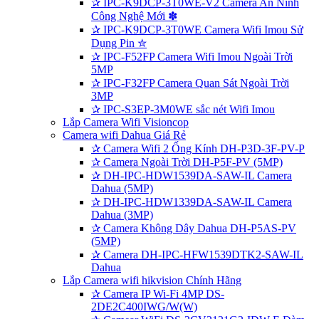
✰
IPC-F52FP Camera Wifi Imou Ngoài Trời
5MP
✰
IPC-F32FP Camera Quan Sát Ngoài Trời
3MP
✰
IPC-S3EP-3M0WE sắc nét Wifi Imou
Lắp Camera Wifi Visioncop
Camera wifi Dahua Giá Rẻ
✰
Camera Wifi 2 Ống Kính DH-P3D-3F-PV-P
✰
Camera Ngoài Trời DH-P5F-PV (5MP)
✰
DH-IPC-HDW1539DA-SAW-IL Camera
Dahua (5MP)
✰
DH-IPC-HDW1339DA-SAW-IL Camera
Dahua (3MP)
✰
Camera Không Dây Dahua DH-P5AS-PV
(5MP)
✰
Camera DH-IPC-HFW1539DTK2-SAW-IL
Dahua
Lắp Camera wifi hikvision Chính Hãng
✰
Camera IP Wi-Fi 4MP DS-
2DE2C400IWG/W(W)
✰
Camear WiFi DS-2CV2121G2-IDW E Đàm
Thoại 2 Chiều
✰
Camera bí mật DS-2CD6425G1-30
✰
Camera Trong Nhà DS-2CD2443G2-IW (W)