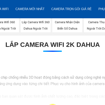
 WIFI
CAMERA MỚI NHẤT
CAMERA TRỌN GÓI GIÁ RẺ
PHỤ
Lắp Camera Wifi 360
ra Wifi 360
Camera Nhận Diện
Camera Thu
Dahua Ngoài Trời
 Ngoài Trời
Biển Số Dahua
Ngoài Trời D
LẮP CAMERA WIFI 2K DAHUA
chip chống nhiễu 3D hoạt động bằng cách sử dụng công nghệ ngo
g ứng dụng vào từng chi tiết Phục vụ cho hình ảnh của camera t
bạn quan sát được hình ảnh chất lượng cao, đặc biệt trong các 
an sát trở nên dễ dàng và chính xác hơn.