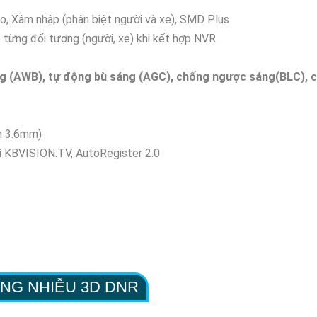
ảo, Xâm nhập (phân biệt người và xe), SMD Plus
 từng đối tượng (người, xe) khi kết hợp NVR
ng (AWB), tự động bù sáng (AGC), chống ngược sáng(BLC), 
on 3.6mm)
hí KBVISION.TV, AutoRegister 2.0
NG NHIỄU 3D DNR