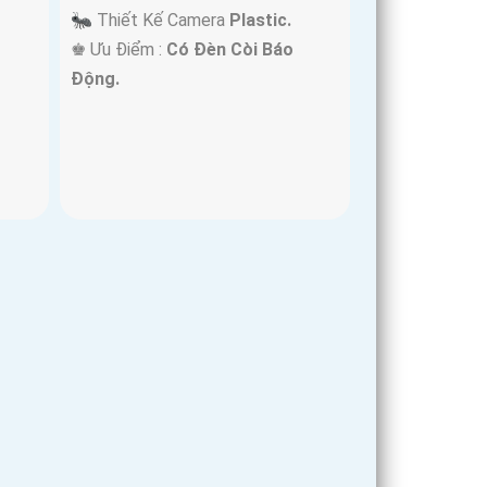
🐜 Thiết Kế Camera
Plastic.
️♚ Ưu Điểm :
Có Đèn Còi Báo
Động.