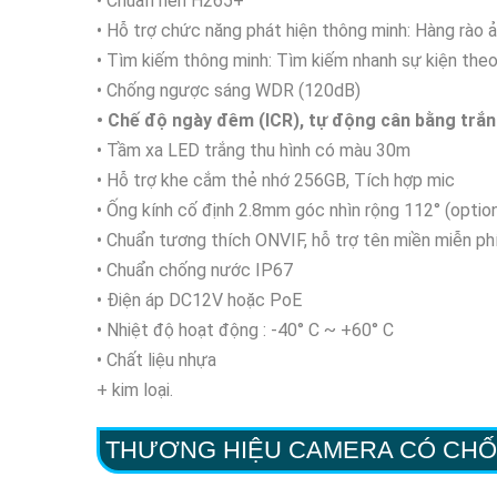
• Chuẩn nén H265+
• Hỗ trợ chức năng phát hiện thông minh: Hàng rào 
• Tìm kiếm thông minh: Tìm kiếm nhanh sự kiện theo
• Chống ngược sáng WDR (120dB)
• Chế độ ngày đêm (ICR), tự động cân bằng trắ
• Tầm xa LED trắng thu hình có màu 30m
• Hỗ trợ khe cắm thẻ nhớ 256GB, Tích hợp mic
• Ống kính cố định 2.8mm góc nhìn rộng 112° (opti
• Chuẩn tương thích ONVIF, hỗ trợ tên miền miễn p
• Chuẩn chống nước IP67
• Điện áp DC12V hoặc PoE
• Nhiệt độ hoạt động : -40° C ~ +60° C
• Chất liệu nhựa
+ kim loại.
THƯƠNG HIỆU CAMERA CÓ CHỐ