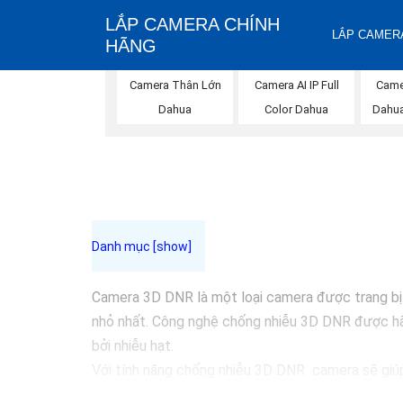
LẮP CAMERA CHÍNH
LẮP CAMERA
HÃNG
Camera Thân Lớn
Camera AI IP Full
Came
Dahua
Color Dahua
Dahua
Camera 3D DNR là một loại camera được trang bị 
nhỏ nhất. Công nghệ chống nhiễu 3D DNR được hãn
bởi nhiễu hạt.
Với tính năng chống nhiễu 3D DNR camera sẽ giúp 
Những Trang bị cao cấp làm cho việc giám sát, qu