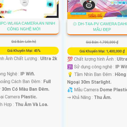
IPC-WL46A CAMERA AN NINH
۞ DH-T4A-PV CAMERA DAH
CÔNG NGHỆ MỚI
MẪU ĐẸP
Giá Bán: Liên hệ
Giá Bán: 1,700,000 ₫
Giá Khuyến Mại: 45%
Giá Khuyến Mại: 1,400,000 ₫
nh Ành Chất Lượng :
Ultra 2k
💯 Chất lượng hình Ảnh :
Ultra
🕉️ Sử dụng công nghệ :
IP Wif
ông Nghệ :
IP Wifi.
💡 Tầm Nhìn Ban Đêm :
Hồng
hoảng Cách Ban Đêm :
Full
Ngoại 30m Starlight.
r 30m Có Màu Ban Ðêm.
💦 Mẫu Camera
Dome Plasti
ại Camera
Plastic.
️⇝ Khả Năng :
Thu Âm.
ch Hợp :
Thu Âm Và Loa.