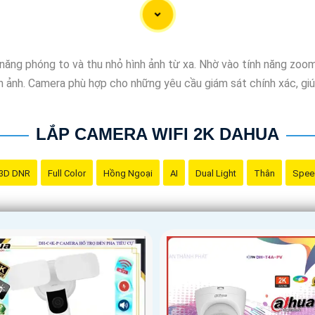
năng phóng to và thu nhỏ hình ảnh từ xa. Nhờ vào tính năng zoo
 ảnh. Camera phù hợp cho những yêu cầu giám sát chính xác, giúp
LẮP CAMERA WIFI 2K DAHUA
3D DNR
Full Color
Hồng Ngoại
AI
Dual Light
Thân
Spee