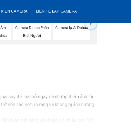
 KIỆN CAMERA
LIÊN HỆ LẮP CAMERA
 Âm
Camera Dahua Phân
Camera Ip AI Dahua
ahua
Biệt Người
ại suy để loại bỏ ngay cả những điểm ảnh lỗi
rở nên sắc nét, rõ ràng và không bị ảnh hưởng
điều kiện ánh sáng yếu hoặc độ nhiễu cao. Với