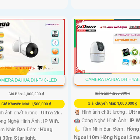
CAMERA DAHUA DH-H4AE
AMERA DAHUA DH-F4C-LED
Giá Bán: 1,200,000 ₫
Giá Bán: 1,800,000 ₫
Giá Khuyến Mại: 1,000,000 ₫
Giá Khuyến Mại: 1,500,000 ₫
🦉 Hình ảnh chất lượng :
Ultra
nh ảnh chất lượng :
Ultra 2k .
🤖️ Công Nghệ Hình Ảnh :
IP Wi
ng Nghệ Hình Ảnh :
IP Wifi.
🌜 Tầm Nhìn Ban Đêm :
Hồng
m Nhìn Ban Đêm :
Hồng
Ngoại 10m Hồng Ngoại Smar
 30m Starlight.