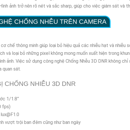
ình ảnh trở nên rõ nét và sắc sharp, giúp cho việc giám sát và th
NGHỆ CHỐNG NHỄU TRÊN CAMERA
chế thông minh giúp loại bỏ hiệu quả các nhiễu hạt và nhiễu sọ
ch và loại bỏ những pixel không mong muốn xuất hiện trong khung
hình ảnh. Việc sử dụng công nghệ Chống Nhễu 3D DNR không chỉ m
a quan sát.
Ị CHỐNG NHIỄU 3D DNR
ớc 1/1.8”
 fps)
5 lux@F1.0
ảnh vượt trội ban đêm cũng như ban ngày