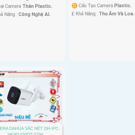
♊ Cấu Tạo Camera
Plastic.
oại Camera
Thân Plastic.
️₤ Khả Năng :
Thu Âm Và Loa.
hả Năng :
Công Nghệ AI.
ERA DAHUA SẮC NÉT DH-IPC-
HFW1430DT-STW