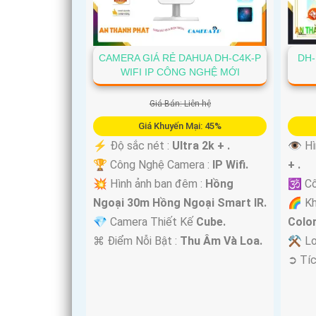
CAMERA GIÁ RẺ DAHUA DH-C4K-P
DH-
WIFI IP CÔNG NGHỆ MỚI
'
Giá Bán: Liên hệ
Giá Khuyến Mại: 45%
️⚡ Độ sắc nét :
Ultra 2k + .
👁 Hì
🏆 Công Nghệ Camera :
IP Wifi.
+ .
💥 Hình ảnh ban đêm :
Hồng
🕉️ C
Ngoại 30m Hồng Ngoại Smart IR.
🌈 K
💎 Camera Thiết Kế
Cube.
Colo
️⌘ Điểm Nỗi Bật :
Thu Âm Và Loa.
⚒ Lo
️➲ Tí