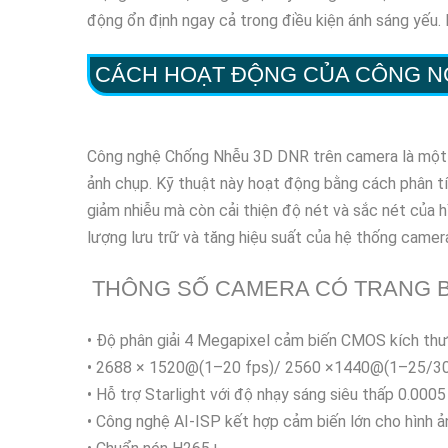
động ổn định ngay cả trong điều kiện ánh sáng yếu. H
CÁCH HOẠT ĐỘNG CỦA CÔNG 
Công nghệ Chống Nhễu 3D DNR trên camera là một cơ 
ảnh chụp. Kỹ thuật này hoạt động bằng cách phân tí
giảm nhiễu mà còn cải thiện độ nét và sắc nét của 
lượng lưu trữ và tăng hiệu suất của hệ thống camer
THÔNG SỐ CAMERA CÓ TRANG B
• Độ phân giải 4 Megapixel cảm biến CMOS kích thư
• 2688 × 1520@(1–20 fps)/ 2560 ×1440@(1–25/30
• Hỗ trợ Starlight với độ nhạy sáng siêu thấp 0.000
• Công nghệ AI-ISP kết hợp cảm biến lớn cho hình 