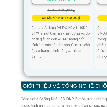
Giá Bán: 1,800,000 ₫
Giá Khuyến Mại: 1,500,000 ₫
Camera An Ninh DH-IPC-HDW1430DT-
Came
STW là một Camera chất lượng với độ
CMOS 
phân giải lên đến 4.0 MP, mang đến
trong 
hình ảnh sắc nét cho bạn. Camera còn
phát h
được trang bị tính năng xem ban
điều 
đêm...
nhờ c
GIỚI THIỆU VỀ CÔNG NGHỆ CH
Công nghệ Chống Nhễu 3D DNR là một trong những đột
lượng hình ảnh, công nghệ này mang đến sự sắc nét