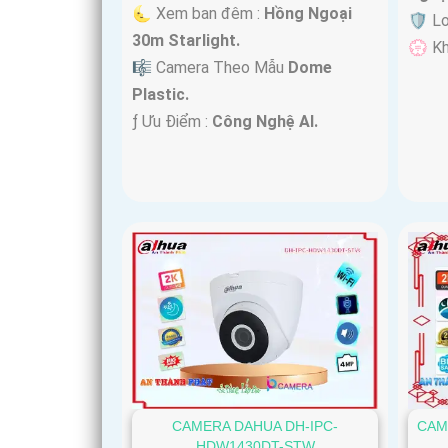
🌜 Xem ban đêm :
Hồng Ngoại
🛡 L
30m Starlight.
️💮 K
🎼️ Camera Theo Mẫu
Dome
Plastic.
️ƒ Ưu Điểm :
Công Nghệ AI.
CAMERA DAHUA DH-IPC-
CAM
HDW1430DT-STW