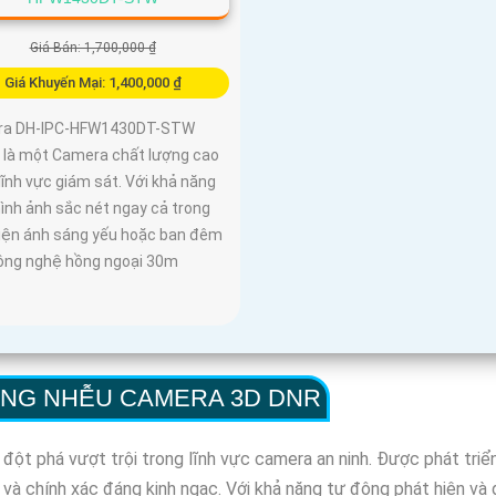
Giá Bán: 1,700,000 ₫
Giá Khuyến Mại: 1,400,000 ₫
ra DH-IPC-HFW1430DT-STW
là một Camera chất lượng cao
lĩnh vực giám sát. Với khả năng
ình ảnh sắc nét ngay cả trong
kiện ánh sáng yếu hoặc ban đêm
ông nghệ hồng ngoại 30m
ỐNG NHỄU CAMERA 3D DNR
 phá vượt trội trong lĩnh vực camera an ninh. Được phát triển 
 và chính xác đáng kinh ngạc. Với khả năng tự động phát hiện v