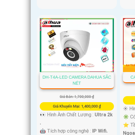
DH-T4A-LED CAMERA DAHUA SẮC
C
NÉT
Giá Bán: 1,700,000 ₫
Giá Khuyến Mại: 1,400,000 ₫
☀️ Hì
👀 Hình Ành Chất Lượng :
Ultra 2k
✳️ Cô
.
⭐ Tầ
🤖️ Tích hợp công nghệ :
IP Wifi.
Ngoại