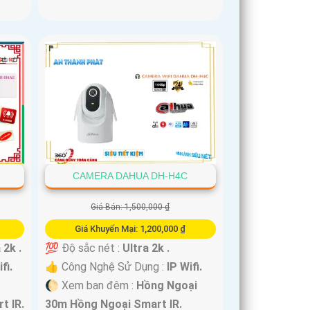
CAMERA DAHUA DH-H4C
Giá Bán: 1,500,000 ₫
Giá Khuyến Mại: 1,200,000 ₫
 2k .
💯 Độ sắc nét :
Ultra 2k .
fi.
👍 Công Nghệ Sử Dụng :
IP Wifi.
🌔 Xem ban đêm :
Hồng Ngoại
t IR.
30m Hồng Ngoại Smart IR.