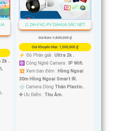
UA
☑ DH-F4C-PV DAHUA SẮC NÉT
Giá Bán: 1,800,000 ₫
Giá Khuyến Mại: 1,500,000 ₫
️⚡ Độ Phân giải :
Ultra 2k .
 2k .
⚛️ Công Nghệ Camera :
IP Wifi.
i.
💥 Xem ban đêm :
Hồng Ngoại
30m Hồng Ngoại Smart IR.
🌧️ Camera Dòng
Thân Plastic.
c.
️✤ Ưu Điểm :
Thu Âm.