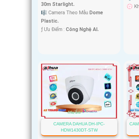
30m Starlight.
️💮 K
🎼️ Camera Theo Mẫu
Dome
Plastic.
️ƒ Ưu Điểm :
Công Nghệ AI.
CAMERA DAHUA DH-IPC-
CAM
HDW1430DT-STW