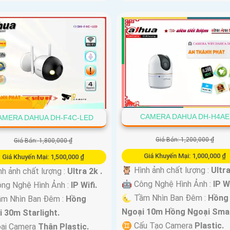
CAMERA DAHUA DH-H4AE
AMERA DAHUA DH-F4C-LED
Giá Bán: 1,200,000 ₫
Giá Bán: 1,800,000 ₫
Giá Khuyến Mại: 1,000,000 ₫
Giá Khuyến Mại: 1,500,000 ₫
🦉 Hình ảnh chất lượng :
Ultra
nh ảnh chất lượng :
Ultra 2k .
🤖️ Công Nghệ Hình Ảnh :
IP Wi
ng Nghệ Hình Ảnh :
IP Wifi.
🌜 Tầm Nhìn Ban Đêm :
Hồng
m Nhìn Ban Đêm :
Hồng
Ngoại 10m Hồng Ngoại Smar
 30m Starlight.
♊ Cấu Tạo Camera
Plastic.
oại Camera
Thân Plastic.