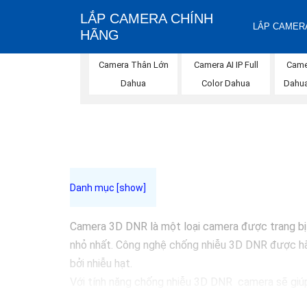
LẮP CAMERA CHÍNH
LẮP CAMERA
HÃNG
Camera Thân Lớn
Camera AI IP Full
Came
Dahua
Color Dahua
Dahua
Camera 3D DNR là một loại camera được trang bị 
nhỏ nhất. Công nghệ chống nhiễu 3D DNR được hãn
bởi nhiễu hạt.
Với tính năng chống nhiễu 3D DNR camera sẽ giúp 
Những Trang bị cao cấp làm cho việc giám sát, qu