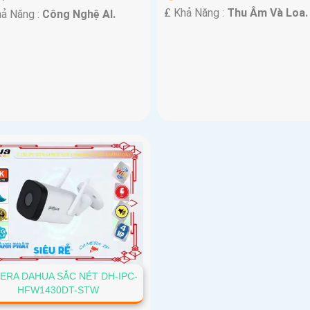
️₤ Khả Năng :
Thu Âm Và Loa.
hả Năng :
Công Nghệ AI.
ERA DAHUA SẮC NÉT DH-IPC-
HFW1430DT-STW