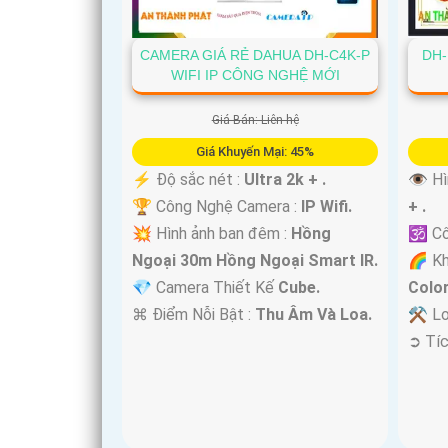
CAMERA GIÁ RẺ DAHUA DH-C4K-P
DH-
WIFI IP CÔNG NGHỆ MỚI
'
Giá Bán: Liên hệ
Giá Khuyến Mại: 45%
️⚡ Độ sắc nét :
Ultra 2k + .
👁 Hì
🏆 Công Nghệ Camera :
IP Wifi.
+ .
💥 Hình ảnh ban đêm :
Hồng
🕉️ C
Ngoại 30m Hồng Ngoại Smart IR.
🌈 K
💎 Camera Thiết Kế
Cube.
Colo
️⌘ Điểm Nỗi Bật :
Thu Âm Và Loa.
⚒ Lo
️➲ Tí