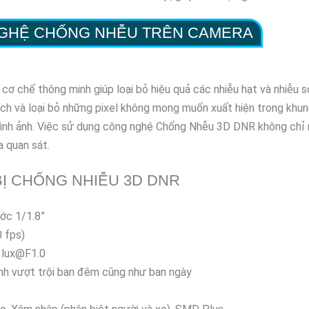
NGHỆ CHỐNG NHỄU TRÊN CAMERA
chế thông minh giúp loại bỏ hiệu quả các nhiễu hạt và nhiễu sọ
ch và loại bỏ những pixel không mong muốn xuất hiện trong khung
hình ảnh. Việc sử dụng công nghệ Chống Nhễu 3D DNR không chỉ m
a quan sát.
Ị CHỐNG NHIỄU 3D DNR
ớc 1/1.8”
 fps)
5 lux@F1.0
ảnh vượt trội ban đêm cũng như ban ngày