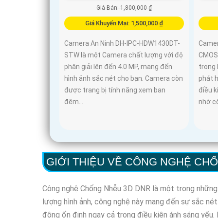
Giá Bán: 1,800,000 ₫
Giá Khuyến Mại: 1,500,000 ₫
Camera An Ninh DH-IPC-HDW1430DT-
Came
STW là một Camera chất lượng với độ
CMOS 
phân giải lên đến 4.0 MP, mang đến
trong 
hình ảnh sắc nét cho bạn. Camera còn
phát h
được trang bị tính năng xem ban
điều 
đêm...
nhờ c
GIỚI THIỆU VỀ CÔNG NGHỆ CH
Công nghệ Chống Nhễu 3D DNR là một trong những đột
lượng hình ảnh, công nghệ này mang đến sự sắc nét
động ổn định ngay cả trong điều kiện ánh sáng yếu. H