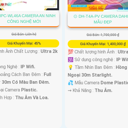
IPC-WL46A CAMERA AN NINH
۞ DH-T4A-PV CAMERA DAH
CÔNG NGHỆ MỚI
MẪU ĐẸP
Giá Bán: Liên hệ
Giá Bán: 1,700,000 ₫
Giá Khuyến Mại: 45%
Giá Khuyến Mại: 1,400,000 ₫
nh Ành Chất Lượng :
Ultra 2k
💯 Chất lượng hình Ảnh :
Ultra
🕉️ Sử dụng công nghệ :
IP Wif
ông Nghệ :
IP Wifi.
💡 Tầm Nhìn Ban Đêm :
Hồng
hoảng Cách Ban Đêm :
Full
Ngoại 30m Starlight.
r 30m Có Màu Ban Ðêm.
💦 Mẫu Camera
Dome Plasti
ại Camera
Plastic.
️⇝ Khả Năng :
Thu Âm.
ch Hợp :
Thu Âm Và Loa.