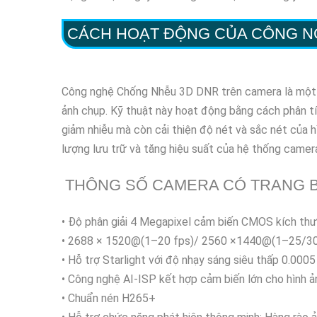
CÁCH HOẠT ĐỘNG CỦA CÔNG 
Công nghệ Chống Nhễu 3D DNR trên camera là một cơ 
ảnh chụp. Kỹ thuật này hoạt động bằng cách phân tí
giảm nhiễu mà còn cải thiện độ nét và sắc nét của 
lượng lưu trữ và tăng hiệu suất của hệ thống camer
THÔNG SỐ CAMERA CÓ TRANG B
• Độ phân giải 4 Megapixel cảm biến CMOS kích thư
• 2688 × 1520@(1–20 fps)/ 2560 ×1440@(1–25/30
• Hỗ trợ Starlight với độ nhạy sáng siêu thấp 0.000
• Công nghệ AI-ISP kết hợp cảm biến lớn cho hình 
• Chuẩn nén H265+