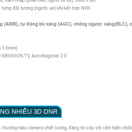
ảo, Xâm nhập (phân biệt người và xe), SMD Plus
 từng đối tượng (người, xe) khi kết hợp NVR
ng (AWB), tự động bù sáng (AGC), chống ngược sáng(BLC), 
on 3.6mm)
hí KBVISION.TV, AutoRegister 2.0
NG NHIỄU 3D DNR
ột thương hiệu camera chất lượng, đáng tin cậy với cảm biến chố