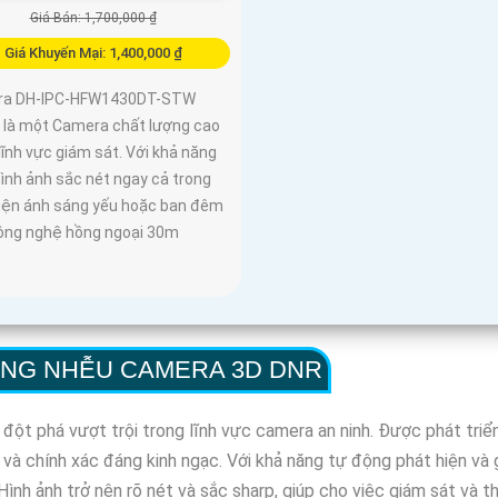
Giá Bán: 1,700,000 ₫
Giá Khuyến Mại: 1,400,000 ₫
ra DH-IPC-HFW1430DT-STW
là một Camera chất lượng cao
lĩnh vực giám sát. Với khả năng
ình ảnh sắc nét ngay cả trong
kiện ánh sáng yếu hoặc ban đêm
ông nghệ hồng ngoại 30m
ỐNG NHỄU CAMERA 3D DNR
 phá vượt trội trong lĩnh vực camera an ninh. Được phát triển 
 và chính xác đáng kinh ngạc. Với khả năng tự động phát hiện v
ình ảnh trở nên rõ nét và sắc sharp, giúp cho việc giám sát và th