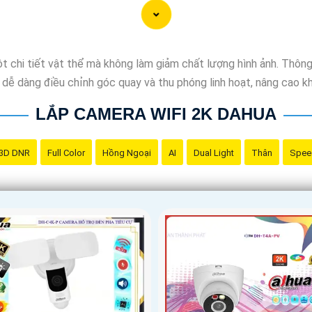
t chi tiết vật thể mà không làm giảm chất lượng hình ảnh. Thô
ễ dàng điều chỉnh góc quay và thu phóng linh hoạt, nâng cao khả
LẮP CAMERA WIFI 2K DAHUA
3D DNR
Full Color
Hồng Ngoại
AI
Dual Light
Thân
Spee