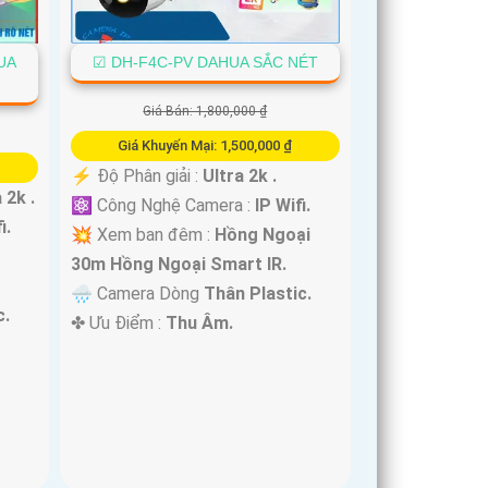
UA
☑ DH-F4C-PV DAHUA SẮC NÉT
Giá Bán: 1,800,000 ₫
Giá Khuyến Mại: 1,500,000 ₫
️⚡ Độ Phân giải :
Ultra 2k .
 2k .
⚛️ Công Nghệ Camera :
IP Wifi.
i.
💥 Xem ban đêm :
Hồng Ngoại
30m Hồng Ngoại Smart IR.
🌧️ Camera Dòng
Thân Plastic.
c.
️✤ Ưu Điểm :
Thu Âm.