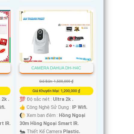
CAMERA DAHUA DH-H4C
Giá Bán: 1,500,000 ₫
Giá Khuyến Mại: 1,200,000 ₫
 2k .
💯 Độ sắc nét :
Ultra 2k .
fi.
👍 Công Nghệ Sử Dụng :
IP Wifi.
🌔 Xem ban đêm :
Hồng Ngoại
t IR.
30m Hồng Ngoại Smart IR.
🐜 Thiết Kế Camera
Plastic.