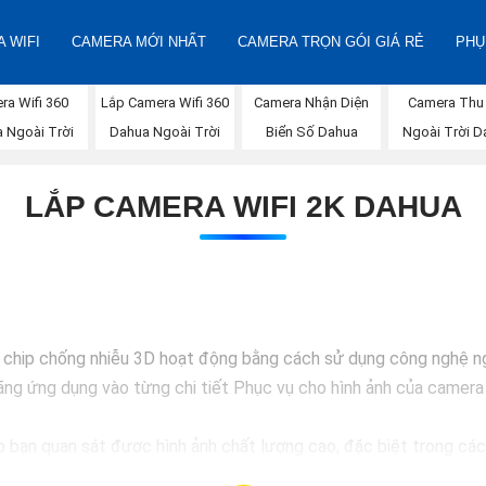
 WIFI
CAMERA MỚI NHẤT
CAMERA TRỌN GÓI GIÁ RẺ
PHỤ
Lắp Camera Wifi 360
ra Wifi 360
Camera Nhận Diện
Camera Thu
Dahua Ngoài Trời
 Ngoài Trời
Biển Số Dahua
Ngoài Trời D
LẮP CAMERA WIFI 2K DAHUA
chip chống nhiễu 3D hoạt động bằng cách sử dụng công nghệ ngo
g ứng dụng vào từng chi tiết Phục vụ cho hình ảnh của camera t
bạn quan sát được hình ảnh chất lượng cao, đặc biệt trong các 
an sát trở nên dễ dàng và chính xác hơn.