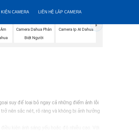
 KIỆN CAMERA
LIÊN HỆ LẮP CAMERA
 Âm
Camera Dahua Phân
Camera Ip AI Dahua
ahua
Biệt Người
ại suy để loại bỏ ngay cả những điểm ảnh lỗi
rở nên sắc nét, rõ ràng và không bị ảnh hưởng
điều kiện ánh sáng yếu hoặc độ nhiễu cao. Với