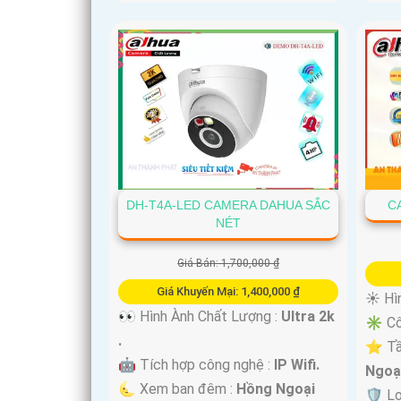
DH-T4A-LED CAMERA DAHUA SẮC
C
NÉT
Giá Bán: 1,700,000 ₫
Giá Khuyến Mại: 1,400,000 ₫
☀️ Hì
👀 Hình Ành Chất Lượng :
Ultra 2k
✳️ Cô
.
⭐ Tầ
🤖️ Tích hợp công nghệ :
IP Wifi.
Ngoại
🌜 Xem ban đêm :
Hồng Ngoại
🛡 L