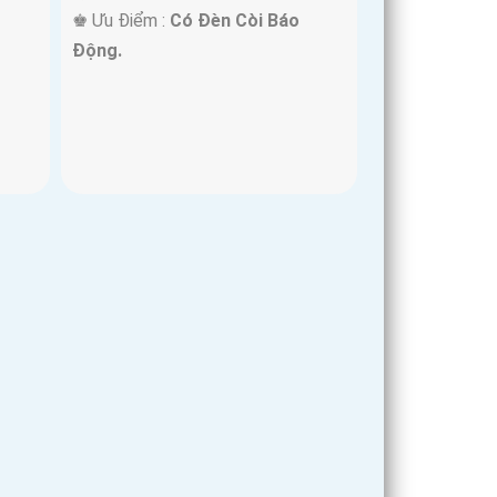
️♚ Ưu Điểm :
Có Đèn Còi Báo
Động.