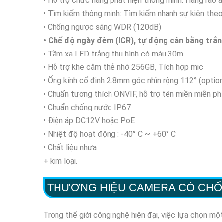
• Hỗ trợ chức năng phát hiện thông minh: Hàng rào 
• Tìm kiếm thông minh: Tìm kiếm nhanh sự kiện theo
• Chống ngược sáng WDR (120dB)
• Chế độ ngày đêm (ICR), tự động cân bằng trắ
• Tầm xa LED trắng thu hình có màu 30m
• Hỗ trợ khe cắm thẻ nhớ 256GB, Tích hợp mic
• Ống kính cố định 2.8mm góc nhìn rộng 112° (opti
• Chuẩn tương thích ONVIF, hỗ trợ tên miền miễn p
• Chuẩn chống nước IP67
• Điện áp DC12V hoặc PoE
• Nhiệt độ hoạt động : -40° C ~ +60° C
• Chất liệu nhựa
+ kim loại.
THƯƠNG HIỆU CAMERA CÓ CHỐ
Trong thế giới công nghệ hiện đại, việc lựa chọn m