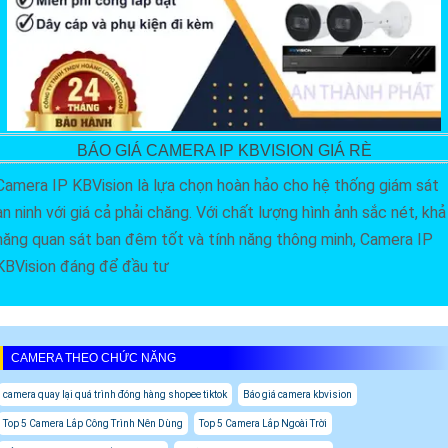
BÁO GIÁ CAMERA IP KBVISION GIÁ RÈ
Camera IP KBVision là lựa chọn hoàn hảo cho hệ thống giám sát
an ninh với giá cả phải chăng. Với chất lượng hình ảnh sắc nét, khả
năng quan sát ban đêm tốt và tính năng thông minh, Camera IP
KBVision đáng để đầu tư
CAMERA THEO CHỨC NĂNG
camera quay lại quá trình đóng hàng shopee tiktok
Báo giá camera kbvision
Top 5 Camera Lắp Công Trình Nên Dùng
Top 5 Camera Lắp Ngoài Trời