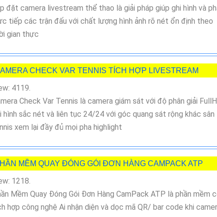
p đặt camera livestream thể thao là giải pháp giúp ghi hình và p
ực tiếp các trận đấu với chất lượng hình ảnh rõ nét ổn định theo
ời gian thực
AMERA CHECK VAR TENNIS TÍCH HỢP LIVESTREAM
ew: 4119.
mera Check Var Tennis là camera giám sát với độ phân giải Full
i hình sắc nét và liên tục 24/24 với góc quang sát rộng khác sân
nnis xem lại đầy đủ mọi pha highlight
HẦN MỀM QUAY ĐÓNG GÓI ĐƠN HÀNG CAMPACK ATP
ew: 1218.
ần Mềm Quay Đóng Gói Đơn Hàng CamPack ATP là phần mềm c
ch hợp công nghệ Ai nhận diện và dọc mã QR/ bar code khi came