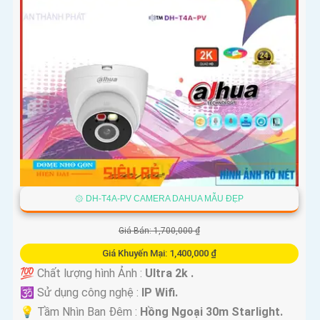
۞ DH-T4A-PV CAMERA DAHUA MẪU ĐẸP
Giá Bán: 1,700,000 ₫
Giá Khuyến Mại: 1,400,000 ₫
💯 Chất lượng hình Ảnh :
Ultra 2k .
🕉️ Sử dụng công nghệ :
IP Wifi.
💡 Tầm Nhìn Ban Đêm :
Hồng Ngoại 30m Starlight.