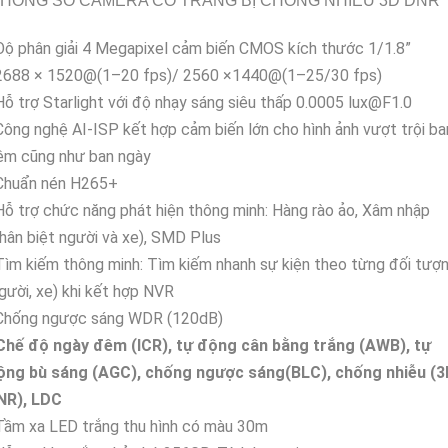
HÔNG SỐ CAMERA CÓ TRANG BỊ CHỐNG NHIỄU 3D DNR
Độ phân giải 4 Megapixel cảm biến CMOS kích thước 1/1.8”
 2688 × 1520@(1–20 fps)/ 2560 ×1440@(1–25/30 fps)
Hỗ trợ Starlight với độ nhạy sáng siêu thấp 0.0005 lux@F1.0
Công nghệ AI-ISP kết hợp cảm biến lớn cho hình ảnh vượt trội ba
êm cũng như ban ngày
 Chuẩn nén H265+
Hỗ trợ chức năng phát hiện thông minh: Hàng rào ảo, Xâm nhập
hân biệt người và xe), SMD Plus
Tìm kiếm thông minh: Tìm kiếm nhanh sự kiện theo từng đối tượ
gười, xe) khi kết hợp NVR
 Chống ngược sáng WDR (120dB)
 Chế độ ngày đêm (ICR), tự động cân bằng trắng (AWB), tự
ộng bù sáng (AGC), chống ngược sáng(BLC), chống nhiễu (3
NR), LDC
Tầm xa LED trắng thu hình có màu 30m