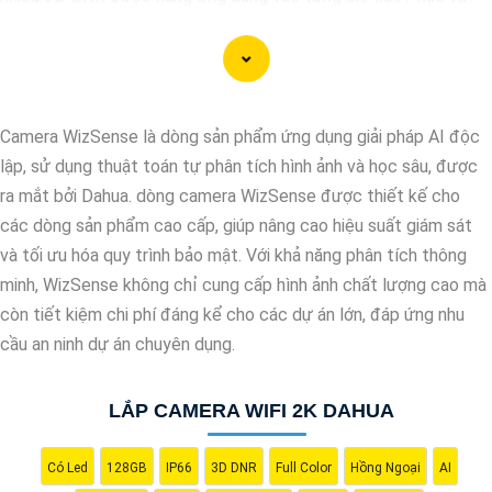
cho hình ảnh của camera trở nên sắc nét, rõ ràng và không bị ảnh
hưởng bởi nhiễu hạt.
Với tính năng chống nhiễu 3D DNR camera sẽ giúp bạn quan sát
được hình ảnh chất lượng cao, đặc biệt trong các điều kiện ánh
Camera WizSense là dòng sản phẩm ứng dụng giải pháp AI độc
sáng yếu hoặc độ nhiễu cao. Với Những Trang bị cao cấp làm
lập, sử dụng thuật toán tự phân tích hình ảnh và học sâu, được
cho việc giám sát, quan sát trở nên dễ dàng và chính xác hơn.
ra mắt bởi Dahua. dòng camera WizSense được thiết kế cho
các dòng sản phẩm cao cấp, giúp nâng cao hiệu suất giám sát
và tối ưu hóa quy trình bảo mật. Với khả năng phân tích thông
minh, WizSense không chỉ cung cấp hình ảnh chất lượng cao mà
còn tiết kiệm chi phí đáng kể cho các dự án lớn, đáp ứng nhu
cầu an ninh dự án chuyên dụng.
LẮP CAMERA WIFI 2K DAHUA
'
Có Led
128GB
IP66
3D DNR
Full Color
Hồng Ngoại
AI