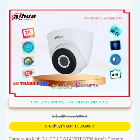
CAMERA DAHUA DH-IPC-HDW1430DT-STW
Giá Bán: 1,800,000 ₫
Giá Khuyến Mại: 1,500,000 ₫
Camera An Ninh DH-IPC-HDW1430DT-STW là một Camera