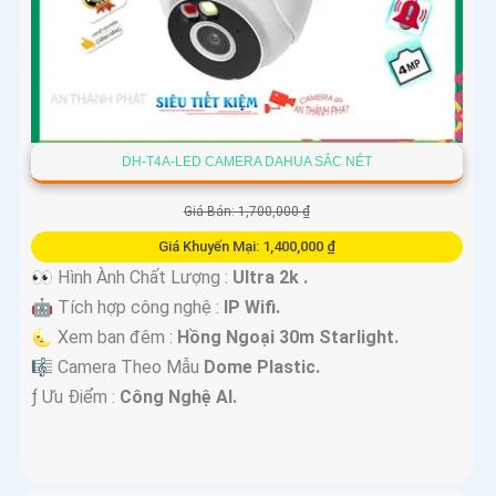
DH-T4A-LED CAMERA DAHUA SẮC NÉT
Giá Bán: 1,700,000 ₫
Giá Khuyến Mại: 1,400,000 ₫
👀 Hình Ành Chất Lượng :
Ultra 2k .
🤖️ Tích hợp công nghệ :
IP Wifi.
🌜 Xem ban đêm :
Hồng Ngoại 30m Starlight.
🎼️ Camera Theo Mẫu
Dome Plastic.
️ƒ Ưu Điểm :
Công Nghệ AI.