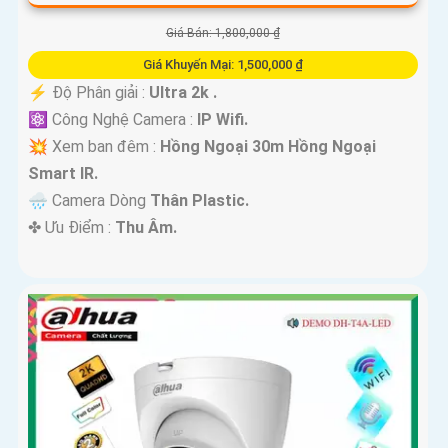
Giá Bán: 1,800,000 ₫
Giá Khuyến Mại: 1,500,000 ₫
️⚡ Độ Phân giải :
Ultra 2k .
⚛️ Công Nghệ Camera :
IP Wifi.
💥 Xem ban đêm :
Hồng Ngoại 30m Hồng Ngoại
Smart IR.
🌧️ Camera Dòng
Thân Plastic.
️✤ Ưu Điểm :
Thu Âm.