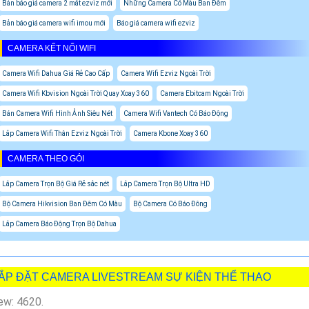
Bản báo giá camera 2 mắt ezviz mới
Những Camera Có Màu Ban Đêm
Bản báo giá camera wifi imou mới
Báo giá camera wifi ezviz
CAMERA KẾT NỐI WIFI
Camera Wifi Dahua Giá Rẻ Cao Cấp
Camera Wifi Ezviz Ngoài Trời
Camera Wifi Kbvision Ngoài Trời Quay Xoay 360
Camera Ebitcam Ngoài Trời
Bán Camera Wifi Hình Ảnh Siêu Nét
Camera Wifi Vantech Có Báo Động
Lắp Camera Wifi Thân Ezviz Ngoài Trời
Camera Kbone Xoay 360
CAMERA THEO GÓI
Lắp Camera Trọn Bộ Giá Rẻ sắc nét
Lắp Camera Trọn Bộ Ultra HD
Bộ Camera Hikvision Ban Đêm Có Màu
Bộ Camera Có Báo Đông
Lắp Camera Báo Động Trọn Bộ Dahua
ẮP ĐẶT CAMERA LIVESTREAM SỰ KIỆN THỂ THAO
ew: 4620.