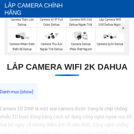
LẮP CAMERA CHÍNH
HÃNG
Lắp Camera Wifi
Camera Thân Lớn
Camera AI IP Full
Camera Wifi 360
360 Dahua Ngoài
Dahua
Color Dahua
Dahua Ngoài Trời
Trời
Camera Nhận Diện
Camera Thu Âm
Camera Dahua
Camera Ip AI Dahua
Biển Số Dahua
Ngoài Trời Dahua
Phân Biệt Người
LẮP CAMERA WIFI 2K DAHUA
Camera 3D DNR là một loại camera được trang bị chip chống
nhiễu 3D hoạt động bằng cách sử dụng công nghệ ngoại suy để
loại bỏ ngay cả những điểm ảnh lỗi nhỏ nhất. Công nghệ chống
nhiễu 3D DNR được hãng ứng dụng vào từng chi tiết Phục vụ