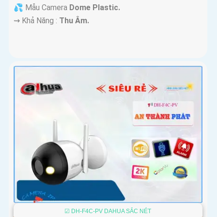
💦 Mẫu Camera
Dome Plastic.
️⇝ Khả Năng :
Thu Âm.
☑ DH-F4C-PV DAHUA SẮC NÉT