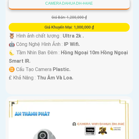
CAMERA DAHUA DH-H4AE
Giá Bán: 1,200,000 ₫
Giá Khuyến Mại: 1,000,000 ₫
🦉 Hình ảnh chất lượng :
Ultra 2k .
🤖️ Công Nghệ Hình Ảnh :
IP Wifi.
🌜 Tầm Nhìn Ban Đêm :
Hồng Ngoại 10m Hồng Ngoại
Smart IR.
♊ Cấu Tạo Camera
Plastic.
️₤ Khả Năng :
Thu Âm Và Loa.