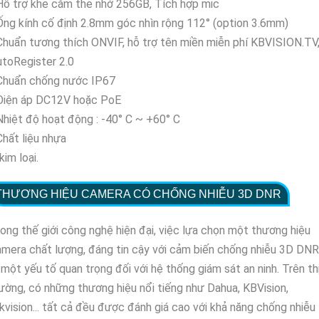
Hỗ trợ khe cắm thẻ nhớ 256GB, Tích hợp mic
Ống kính cố định 2.8mm góc nhìn rộng 112° (option 3.6mm)
Chuẩn tương thích ONVIF, hỗ trợ tên miền miễn phí KBVISION.TV
toRegister 2.0
 Chuẩn chống nước IP67
 Điện áp DC12V hoặc PoE
Nhiệt độ hoạt động : -40° C ~ +60° C
Chất liệu nhựa
kim loại.
THƯƠNG HIỆU CAMERA CÓ CHỐNG NHIỄU 3D DNR
ong thế giới công nghệ hiện đại, việc lựa chọn một thương hiệu
mera chất lượng, đáng tin cậy với cảm biến chống nhiễu 3D DNR
 một yếu tố quan trọng đối với hệ thống giám sát an ninh. Trên th
ường, có những thương hiệu nổi tiếng như Dahua, KBVision,
kvision... tất cả đều được đánh giá cao với khả năng chống nhiễu