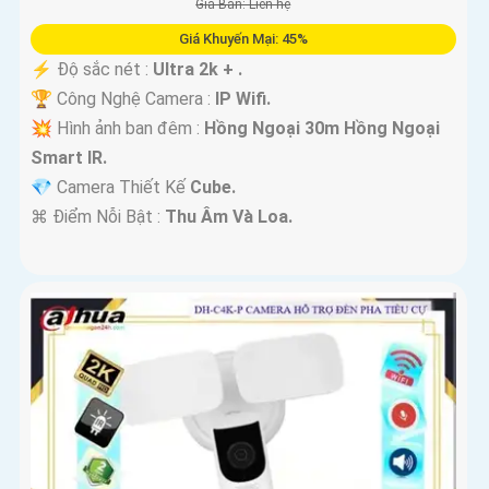
Giá Bán: Liên hệ
Giá Khuyến Mại: 45%
️⚡ Độ sắc nét :
Ultra 2k + .
🏆 Công Nghệ Camera :
IP Wifi.
💥 Hình ảnh ban đêm :
Hồng Ngoại 30m Hồng Ngoại
Smart IR.
💎 Camera Thiết Kế
Cube.
️⌘ Điểm Nỗi Bật :
Thu Âm Và Loa.