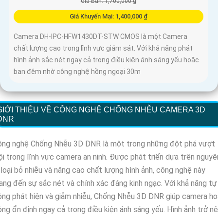
Giá Bán: 1,700,000 ₫
Giá Khuyến Mại: 1,400,000 ₫
Camera DH-IPC-HFW1430DT-STW CMOS là một Camera
chất lượng cao trong lĩnh vực giám sát. Với khả năng phát
hình ảnh sắc nét ngay cả trong điều kiện ánh sáng yếu hoặc
ban đêm nhờ công nghệ hồng ngoại 30m
GIỚI THIỆU VỀ CÔNG NGHỆ CHỐNG NHỄU CAMERA 3D
DNR
ông nghệ Chống Nhễu 3D DNR là một trong những đột phá vượt
ội trong lĩnh vực camera an ninh. Được phát triển dựa trên nguyê
 loại bỏ nhiễu và nâng cao chất lượng hình ảnh, công nghệ này
ng đến sự sắc nét và chính xác đáng kinh ngạc. Với khả năng tự
ng phát hiện và giảm nhiễu, Chống Nhễu 3D DNR giúp camera ho
ng ổn định ngay cả trong điều kiện ánh sáng yếu. Hình ảnh trở n