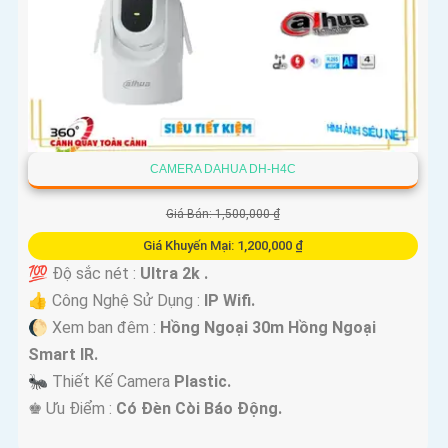
CAMERA DAHUA DH-H4C
Giá Bán: 1,500,000 ₫
Giá Khuyến Mại: 1,200,000 ₫
💯 Độ sắc nét :
Ultra 2k .
👍 Công Nghệ Sử Dụng :
IP Wifi.
🌔 Xem ban đêm :
Hồng Ngoại 30m Hồng Ngoại
Smart IR.
🐜 Thiết Kế Camera
Plastic.
️♚ Ưu Điểm :
Có Đèn Còi Báo Động.