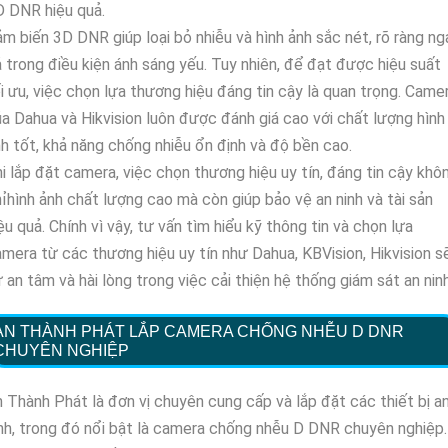
 DNR hiệu quả.
m biến 3D DNR giúp loại bỏ nhiễu và hình ảnh sắc nét, rõ ràng ng
 trong điều kiện ánh sáng yếu. Tuy nhiên, để đạt được hiệu suất
i ưu, việc chọn lựa thương hiệu đáng tin cậy là quan trọng. Came
a Dahua và Hikvision luôn được đánh giá cao với chất lượng hình
h tốt, khả năng chống nhiễu ổn định và độ bền cao.
i lắp đặt camera, việc chọn thương hiệu uy tín, đáng tin cậy khô
ỉhình ảnh chất lượng cao mà còn giúp bảo vệ an ninh và tài sản
ệu quả. Chính vì vậy, tư vấn tìm hiểu kỹ thông tin và chọn lựa
mera từ các thương hiệu uy tín như Dahua, KBVision, Hikvision s
 an tâm và hài lòng trong việc cải thiện hệ thống giám sát an ninh
AN THÀNH PHÁT LẮP CAMERA CHỐNG NHỄU D DNR
CHUYÊN NGHIỆP
 Thành Phát là đơn vị chuyên cung cấp và lắp đặt các thiết bị a
nh, trong đó nổi bật là camera chống nhễu D DNR chuyên nghiệp.