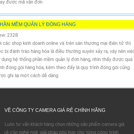
ay được mã vận đơn
HẦN MỀM QUẢN LÝ ĐÓNG HÀNG
ew: 2328.
i các shop kinh doanh online và trên sàn thương mại điện tử thì
ệc bị đánh tráo hàng hóa là điều thường xuyên xảy ra, vậy nên việ
 dụng hệ thống phần mềm quản lý đơn hàng, nhìn thấy được quá
ình đóng gói hàng hóa, kèm theo đấy là quy trình đóng gói cũng
ợc ghi lại một cách dễ dàng
VỀ CÔNG TY CAMERA GIÁ RẺ CHÍNH HÃNG
Luôn tư vấn khách hàng chọn những sản phẩm camera giá
rẻ côn nghệ mới. giải pháp phù hợp cho từng công trình.