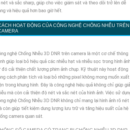
 nét và sắc sharp, giúp cho việc giám sát và theo dõi trở lên dễ
ng và hiệu quả hơn bao giờ hết.
CÁCH HOẠT ĐỘNG CỦA CÔNG NGHỆ CHỐNG NHỄU TRÊN
CAMERA
ông nghệ Chống Nhễu 3D DNR trên camera là một cơ chế thông
nh giúp loại bỏ hiệu quả các nhiễu hạt và nhiễu sọc trong hình ảnh
 đó cải thiện chất lượng phim ảnh chụp. Kỹ thuật này hoạt động
ng cách phân tích và loại bỏ những pixel không mong muốn xuất
ện trong khung hình. Đây là công nghệ hiệu quả không chỉ giúp gi
iễu mà còn cải thiện độ nét và sắc nét của hình ảnh. Việc sử dụn
ng nghệ Chống Nhễu 3D DNR không chỉ mang lại hình ảnh rõ nét
 còn giúp tiết kiệm dung lượng lưu trữ và tăng hiệu suất của hệ
ống camera quan sát.