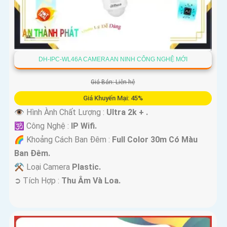
DH-IPC-WL46A CAMERA AN NINH CÔNG NGHỆ MỚI
Giá Bán: Liên hệ
Giá Khuyến Mại: 45%
👁 Hình Ành Chất Lượng :
Ultra 2k + .
🕉️ Công Nghệ :
IP Wifi.
🌈 Khoảng Cách Ban Đêm :
Full Color 30m Có Màu
Ban Ðêm.
⚒ Loại Camera
Plastic.
️➲ Tích Hợp :
Thu Âm Và Loa.