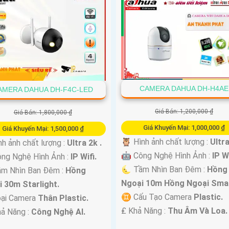
CAMERA DAHUA DH-H4AE
AMERA DAHUA DH-F4C-LED
Giá Bán: 1,200,000 ₫
Giá Bán: 1,800,000 ₫
Giá Khuyến Mại: 1,000,000 ₫
Giá Khuyến Mại: 1,500,000 ₫
🦉 Hình ảnh chất lượng :
Ultra
nh ảnh chất lượng :
Ultra 2k .
🤖️ Công Nghệ Hình Ảnh :
IP Wi
ng Nghệ Hình Ảnh :
IP Wifi.
🌜 Tầm Nhìn Ban Đêm :
Hồng
m Nhìn Ban Đêm :
Hồng
Ngoại 10m Hồng Ngoại Smar
 30m Starlight.
♊ Cấu Tạo Camera
Plastic.
oại Camera
Thân Plastic.
️₤ Khả Năng :
Thu Âm Và Loa.
hả Năng :
Công Nghệ AI.