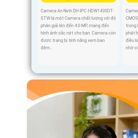
Camera An Ninh DH-IPC-HDW1430DT-
Came
STW là một Camera chất lượng với độ
CMOS 
phân giải lên đến 4.0 MP, mang đến
trong 
hình ảnh sắc nét cho bạn. Camera còn
phát h
được trang bị tính năng xem ban
điều 
đêm...
nhờ c