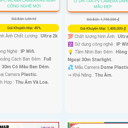
IPC-WL46A CAMERA AN NINH
۞ DH-T4A-PV CAMERA DAH
CÔNG NGHỆ MỚI
MẪU ĐẸP
Giá Bán: Liên hệ
Giá Bán: 1,700,000 ₫
Giá Khuyến Mại: 45%
Giá Khuyến Mại: 1,400,000 ₫
nh Ành Chất Lượng :
Ultra 2k
💯 Chất lượng hình Ảnh :
Ultra
🕉️ Sử dụng công nghệ :
IP Wif
ông Nghệ :
IP Wifi.
💡 Tầm Nhìn Ban Đêm :
Hồng
hoảng Cách Ban Đêm :
Full
Ngoại 30m Starlight.
r 30m Có Màu Ban Ðêm.
💦 Mẫu Camera
Dome Plasti
ại Camera
Plastic.
️⇝ Khả Năng :
Thu Âm.
ch Hợp :
Thu Âm Và Loa.