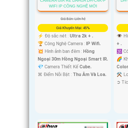
CAMERA GIÁ RẺ DAHUA DH-C4K-P
DH-
WIFI IP CÔNG NGHỆ MỚI
Giá Bán: Liên hệ
'
Giá Khuyến Mại: 45%
️⚡ Độ sắc nét :
Ultra 2k + .
👁 Hì
🏆 Công Nghệ Camera :
IP Wifi.
+ .
💥 Hình ảnh ban đêm :
Hồng
🕉️ C
Ngoại 30m Hồng Ngoại Smart IR.
🌈 K
💎 Camera Thiết Kế
Cube.
Colo
️⌘ Điểm Nỗi Bật :
Thu Âm Và Loa.
⚒ Lo
️➲ Tí