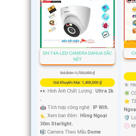
DH-T4A-LED CAMERA DAHUA SẮC
C
NÉT
Giá Bán: 1,700,000 ₫
Giá Khuyến Mại: 1,400,000 ₫
☀️ Hì
👀 Hình Ành Chất Lượng :
Ultra 2k
✳️ Cô
.
⭐ Tầ
🤖️ Tích hợp công nghệ :
IP Wifi.
Ngoại
🌜 Xem ban đêm :
Hồng Ngoại
🛡 L
30m Starlight.
️💮 K
🎼️ Camera Theo Mẫu
Dome