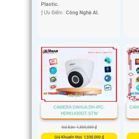
Plastic.
️ƒ Ưu Điểm :
Công Nghệ AI.
CAMERA DAHUA DH-IPC-
CAM
HDW1430DT-STW
Giá Bán: 1,800,000 ₫
Giá Khuyến Mại: 1,500,000 ₫