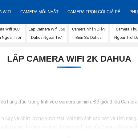
 WIFI
CAMERA MỚI NHẤT
CAMERA TRỌN GÓI GIÁ RẺ
PHỤ
Lắp Camera Wifi 360
ra Wifi 360
Camera Nhận Diện
Camera Thu
Dahua Ngoài Trời
 Ngoài Trời
Biển Số Dahua
Ngoài Trời D
LẮP CAMERA WIFI 2K DAHUA
 hàng đầu trong lĩnh vực camera an ninh. Để giới thiệu Camera D
 cậy và chất lượng vượt trội. Với hình ảnh sắc nét và tính năng 
i nghiệm sự ổn định và chất lượng vượt trội của Camera Dahua ch