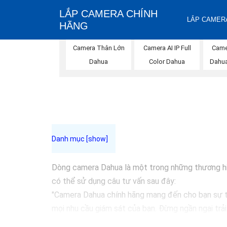
LẮP CAMERA CHÍNH
LẮP CAMERA
HÃNG
Camera Thân Lớn
Camera AI IP Full
Came
Dahua
Color Dahua
Dahua
Dòng camera Dahua là một trong những thương hiệu
có thể sử dụng câu tư vấn sau đây:
"Camera Dahua chính hãng mang đến cho bạn sự tin
mọi nhu cầu giám sát của bạn. Đừng ngần ngại trả