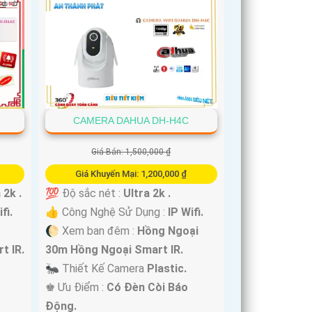
CAMERA DAHUA DH-H4C
Giá Bán: 1,500,000 ₫
Giá Khuyến Mại: 1,200,000 ₫
 2k .
💯 Độ sắc nét :
Ultra 2k .
fi.
👍 Công Nghệ Sử Dụng :
IP Wifi.
🌔 Xem ban đêm :
Hồng Ngoại
t IR.
30m Hồng Ngoại Smart IR.
🐜 Thiết Kế Camera
Plastic.
️♚ Ưu Điểm :
Có Đèn Còi Báo
Động.