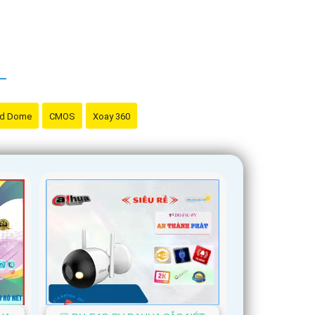
d Dome
CMOS
Xoay 360