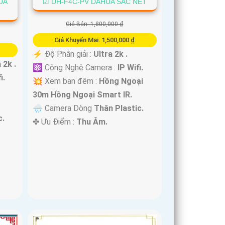
UA
☑ DH-F4C-PV DAHUA SẮC NÉT
Giá Bán: 1,800,000 ₫
Giá Khuyến Mại: 1,500,000 ₫
️⚡ Độ Phân giải :
Ultra 2k .
 2k .
⚛️ Công Nghệ Camera :
IP Wifi.
i.
💥 Xem ban đêm :
Hồng Ngoại
30m Hồng Ngoại Smart IR.
🌧️ Camera Dòng
Thân Plastic.
c.
️✤ Ưu Điểm :
Thu Âm.