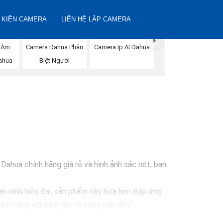
 KIỆN CAMERA
LIÊN HỆ LẮP CAMERA
 Âm
Camera Dahua Phân
Camera Ip AI Dahua
ahua
Biệt Người
ahua chính hãng giá rẻ và hình ảnh sắc nét, bạn
an ninh hiện đại, sản phẩm này hứa hẹn đáp ứng
ính hãng với mức giá vô cùng hấp dẫn."