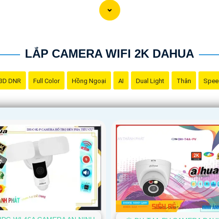
LẮP CAMERA WIFI 2K DAHUA
3D DNR
Full Color
Hồng Ngoại
AI
Dual Light
Thân
Spee