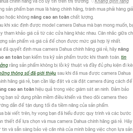
hua chính hãng và có uy tín trên thị trường. ♢
Khẳng định rằng
ng sản phẩm bạn mua là hàng chính hãng, tránh mua phải hàng giả
ạo hoặc không
nâng cao an toàn
chất lượng.
au khi xác định được model camera Dahua mà bạn mong muốn, b
y tham khảo giá cả từ các cửa hàng khác nhau. Cân nhắc giữa c
ợng sản phẩm và giá cả để chọn được mức giá hợp lý nhất.
i đã quyết định mua camera Dahua chính hãng giá rẻ, hãy
nâng
ao an toàn
bạn kiểm tra kỹ sản phẩm trước khi thanh toán.
tin
ưởng
rằng sản phẩm không bị lỗi kỹ thuật và đầy đủ phụ kiện đi k
ững thông số đã giới thiệu
sau khi đã mua được camera Dahua
ính hãng giá rẻ, bạn cần lắp đặt và cài đặt camera đúng cách để
âng cao an toàn
hiệu quả trong việc giám sát an ninh. Đảm bảo
ng bạn sử dụng phần mềm điều khiển và theo dõi camera theo
ớng dẫn để tận dụng tối đa tiềm năng của sản phẩm.
a bài viết trên, hy vọng bạn đã hiểu được quy trình và các bước
n thiết để lựa chọn và mua camera Dahua chính hãng giá rẻ. Hãy
 tin và sẵn sàng bảo vệ căn nhà của mình bằng việc chọn lựa sản