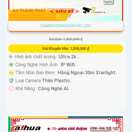
CAMERA DAHUA DH-F4C-LED
Giá Bán: 1,800,000 ₫
Giá Khuyến Mại: 1,500,000 ₫
☀️ Hình ảnh chất lượng :
Ultra 2k .
✳️ Công Nghệ Hình Ảnh :
IP Wifi.
⭐ Tầm Nhìn Ban Đêm :
Hồng Ngoại 30m Starlight.
🛡 Loại Camera
Thân Plastic.
️💮 Khả Năng :
Công Nghệ AI.