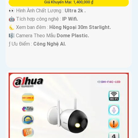
Giá Khuyến Mại: 1,400,000 ₫
👀 Hình Ành Chất Lượng :
Ultra 2k .
🤖️ Tích hợp công nghệ :
IP Wifi.
🌜 Xem ban đêm :
Hồng Ngoại 30m Starlight.
🎼️ Camera Theo Mẫu
Dome Plastic.
️ƒ Ưu Điểm :
Công Nghệ AI.