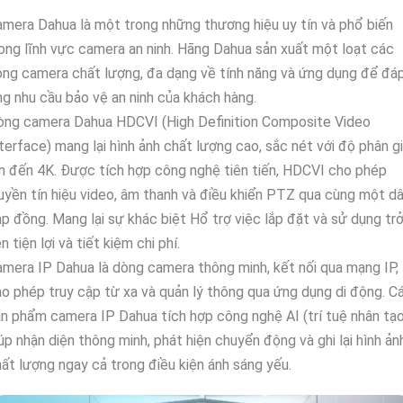
mera Dahua là một trong những thương hiệu uy tín và phổ biến
ong lĩnh vực camera an ninh. Hãng Dahua sản xuất một loạt các
ng camera chất lượng, đa dạng về tính năng và ứng dụng để đá
g nhu cầu bảo vệ an ninh của khách hàng.
òng camera Dahua HDCVI (High Definition Composite Video
terface) mang lại hình ảnh chất lượng cao, sắc nét với độ phân gi
n đến 4K. Được tích hợp công nghệ tiên tiến, HDCVI cho phép
uyền tín hiệu video, âm thanh và điều khiển PTZ qua cùng một d
p đồng. Mang lại sự khác biệt Hổ trợ việc lắp đặt và sử dụng tr
n tiện lợi và tiết kiệm chi phí.
mera IP Dahua là dòng camera thông minh, kết nối qua mạng IP,
o phép truy cập từ xa và quản lý thông qua ứng dụng di động. C
n phẩm camera IP Dahua tích hợp công nghệ AI (trí tuệ nhân tạo
úp nhận diện thông minh, phát hiện chuyển động và ghi lại hình ản
ất lượng ngay cả trong điều kiện ánh sáng yếu.