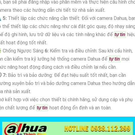
, bạn sẽ phải đăng nhập vào phần mềm và thực hiện cấu hình ch
mera theo các hướng dẫn chi tiết từ nhà sản xuất.

5:
Thiết lập các chức năng cần thiết: Đối với camera Dahua, bạ
 thể thiết lập các chức năng như cài đặt góc quay, độ nhạy sáng
ế độ ghi hình, lưu trữ dữ liệu và các tính năng khác để
tự tin
hiệ
ất hoạt động tốt nhất.
️ Chống Ngược Sáng
6:
Kiểm tra và điều chỉnh: Sau khi cấu hình,
n cần kiểm tra kỹ lưỡng hệ thống camera Dahua để
tự tin
mọi
ức năng hoạt động đúng cách và điều chỉnh lại nếu cần.
💭
7:
Bảo trì và bảo dưỡng: Để đạt hiệu suất tốt nhất, bạn cần
hường xuyên bảo trì và bảo dưỡng camera Dahua theo hướng dẫn
a nhà sản xuất.
ớ kết hợp với việc chọn thiết bị chính hãng, sử dụng cáp và phụ
ện chất lượng để
tự tin
hoạt động ổn định và an toàn.