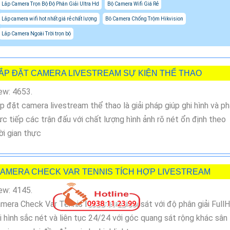
Lắp Camera Trọn Bộ Độ Phân Giải Ultra Hd
Bộ Camera Wifi Giá Rẻ
Lắp camera wifi hot nhất giá rẻ chất lượng
Bô Camera Chống Trộm Hikvision
Lắp Camera Ngoài Trời trọn bộ
ẮP ĐẶT CAMERA LIVESTREAM SỰ KIỆN THỂ THAO
ew: 4653.
p đặt camera livestream thể thao là giải pháp giúp ghi hình và p
ực tiếp các trận đấu với chất lượng hình ảnh rõ nét ổn định theo
ời gian thực
AMERA CHECK VAR TENNIS TÍCH HỢP LIVESTREAM
ew: 4145.
mera Check Var Tennis là camera giám sát với độ phân giải Full
i hình sắc nét và liên tục 24/24 với góc quang sát rộng khác sân