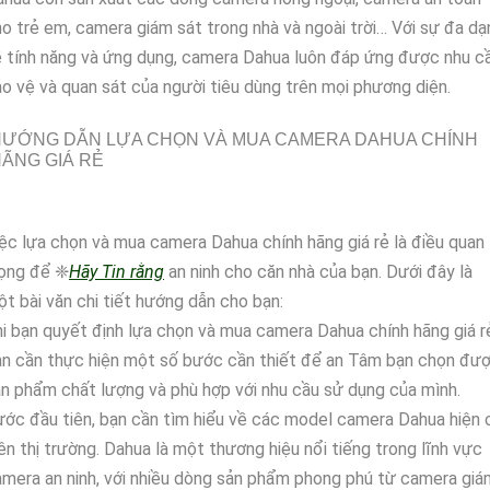
o trẻ em, camera giám sát trong nhà và ngoài trời… Với sự đa dạ
 tính năng và ứng dụng, camera Dahua luôn đáp ứng được nhu c
o vệ và quan sát của người tiêu dùng trên mọi phương diện.
HƯỚNG DẪN LỰA CHỌN VÀ MUA CAMERA DAHUA CHÍNH
ÃNG GIÁ RẺ
ệc lựa chọn và mua camera Dahua chính hãng giá rẻ là điều quan
rọng để ❈
Hãy Tin rằng
an ninh cho căn nhà của bạn. Dưới đây là
t bài văn chi tiết hướng dẫn cho bạn:
i bạn quyết định lựa chọn và mua camera Dahua chính hãng giá r
ạn cần thực hiện một số bước cần thiết để an Tâm bạn chọn đư
n phẩm chất lượng và phù hợp với nhu cầu sử dụng của mình.
ớc đầu tiên, bạn cần tìm hiểu về các model camera Dahua hiện 
ên thị trường. Dahua là một thương hiệu nổi tiếng trong lĩnh vực
mera an ninh, với nhiều dòng sản phẩm phong phú từ camera giá