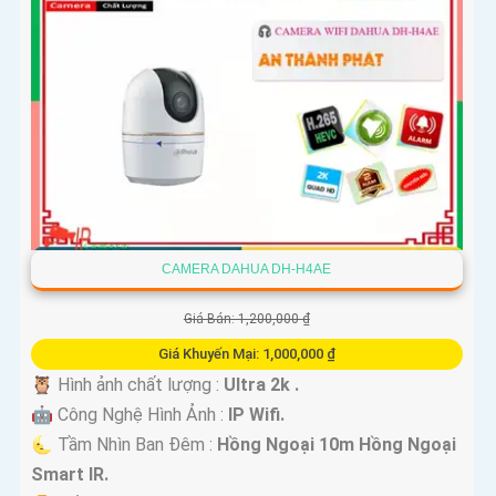
CAMERA DAHUA DH-H4AE
Giá Bán: 1,200,000 ₫
Giá Khuyến Mại: 1,000,000 ₫
🦉 Hình ảnh chất lượng :
Ultra 2k .
🤖️ Công Nghệ Hình Ảnh :
IP Wifi.
🌜 Tầm Nhìn Ban Đêm :
Hồng Ngoại 10m Hồng Ngoại
Smart IR.