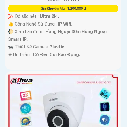
Giá Khuyến Mại: 1,200,000 ₫
💯 Độ sắc nét :
Ultra 2k .
👍 Công Nghệ Sử Dụng :
IP Wifi.
🌔 Xem ban đêm :
Hồng Ngoại 30m Hồng Ngoại
Smart IR.
🐜 Thiết Kế Camera
Plastic.
️♚ Ưu Điểm :
Có Đèn Còi Báo Động.