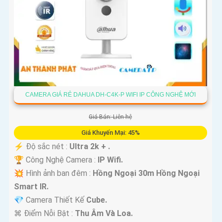
CAMERA GIÁ RẺ DAHUA DH-C4K-P WIFI IP CÔNG NGHỆ MỚI
Giá Bán: Liên hệ
Giá Khuyến Mại: 45%
️⚡ Độ sắc nét :
Ultra 2k + .
🏆 Công Nghệ Camera :
IP Wifi.
💥 Hình ảnh ban đêm :
Hồng Ngoại 30m Hồng Ngoại
Smart IR.
💎 Camera Thiết Kế
Cube.
️⌘ Điểm Nỗi Bật :
Thu Âm Và Loa.