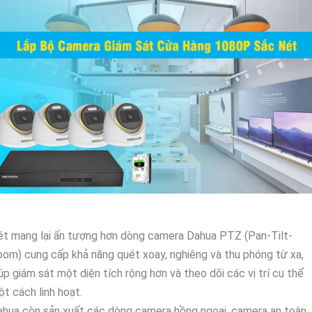
t mang lại ấn tượng hơn dòng camera Dahua PTZ (Pan-Tilt-
om) cung cấp khả năng quét xoay, nghiêng và thu phóng từ xa,
úp giám sát một diện tích rộng hơn và theo dõi các vị trí cụ thể
t cách linh hoạt.
hua còn sản xuất các dòng camera hồng ngoại, camera an toàn