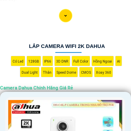
"Camera Dahua chính hãng mang đến cho bạn sự tin cậy và chất
lượng vượt trội. Với hình ảnh sắc nét và tính năng an ninh hiện
đại, sản phẩm này hứa hẹn đáp ứng mọi nhu cầu giám sát của
bạn. Đừng ngần ngại trải nghiệm sự ổn định và chất lượng vượt
trội của Camera Dahua chính hãng với mức giá vô cùng hấp dẫn."
LẮP CAMERA WIFI 2K DAHUA
Có Led
128GB
IP66
3D DNR
Full Color
Hồng Ngoại
AI
Dual Light
Thân
Speed Dome
CMOS
Xoay 360
Camera Dahua Chính Hãng Giá Rẻ
'