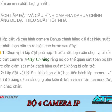
ẩm an ninh chất lượng nhất!
ÁCH LẮP ĐẶT VÀ CẤU HÌNH CAMERA DAHUA CHÍNH
ÃNG ĐỂ ĐẠT HIỆU SUẤT TỐT NHẤT
 lắp đặt và cấu hình camera Dahua chính hãng để đạt hiệu suất
t nhất, bạn cần thực hiện các bước sau đây:

1:
Chọn vị trí lắp đặt phù hợp: Trước hết, bạn cần chọn vị trí cầ
p đặt camera, ❈
Hãy Tin rằng
rằng nó có thể quan sát toàn bộ kh
c cần giám sát một cách hiệu quả mà không bị cản trở.
₩
2:
Lắp đặt vật lý: Sau khi chọn vị trí, bạn tiến hành lắp camera v
 trí đó bằng cách sử dụng phụ kiện đi kèm và an Tâm camera đư
n chắc chắn.