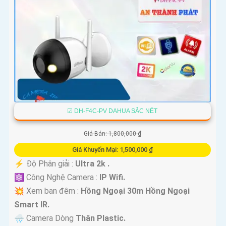
☑ DH-F4C-PV DAHUA SẮC NÉT
Giá Bán: 1,800,000 ₫
Giá Khuyến Mại: 1,500,000 ₫
️⚡ Độ Phân giải :
Ultra 2k .
⚛️ Công Nghệ Camera :
IP Wifi.
💥 Xem ban đêm :
Hồng Ngoại 30m Hồng Ngoại
Smart IR.
🌧️ Camera Dòng
Thân Plastic.