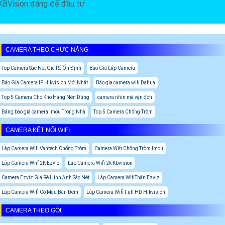
KBVision đáng để đầu tư
CAMERA THEO CHỨC NĂNG
Top Camera Sắc Nét Giá Rẻ Ổn Định
Báo Giá Lắp Camera
Báo Giá Camera IP Hikvision Mới Nhất
Báo gia camera wifi Dahua
Top 5 Camera Cho Kho Hàng Nên Dùng
camera nhìn mã vận đơn
Bảng báo giá camera imou Trong Nhà
Top 5 Camera Chống Trộm
CAMERA KẾT NỐI WIFI
Lăp Camera Wifi Vantech Chống Trộm
Camera Wifi Chống Trộm Imou
Lắp Camera Wiif 2K Ezviz
Lắp Camera Wifi 2k Kbvision
Camera Ezviz Giá Rẻ Hình Ảnh Sắc Nét
Lắp Camera WifiThân Ezviz
Lắp Camera Wifi Có Màu Ban Đêm
Lắp Camera Wifi Full HD Hikvision
CAMERA THEO GÓI