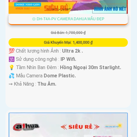
۞ DH-T4A-PV CAMERA DAHUA MẪU ĐẸP
Giá Bán: 1,700,000 ₫
Giá Khuyến Mại: 1,400,000 ₫
💯 Chất lượng hình Ảnh :
Ultra 2k .
🕉️ Sử dụng công nghệ :
IP Wifi.
💡 Tầm Nhìn Ban Đêm :
Hồng Ngoại 30m Starlight.
💦 Mẫu Camera
Dome Plastic.
️⇝ Khả Năng :
Thu Âm.