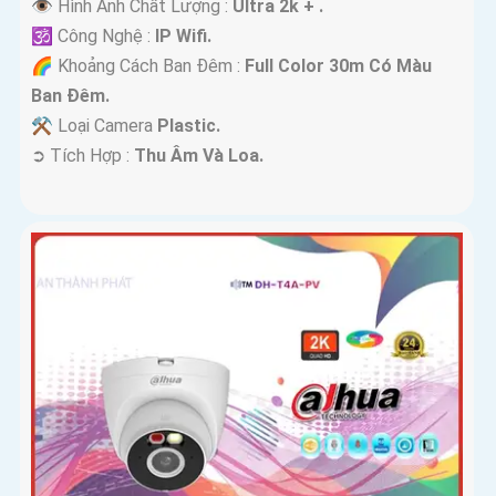
👁 Hình Ành Chất Lượng :
Ultra 2k + .
🕉️ Công Nghệ :
IP Wifi.
🌈 Khoảng Cách Ban Đêm :
Full Color 30m Có Màu
Ban Ðêm.
⚒ Loại Camera
Plastic.
️➲ Tích Hợp :
Thu Âm Và Loa.