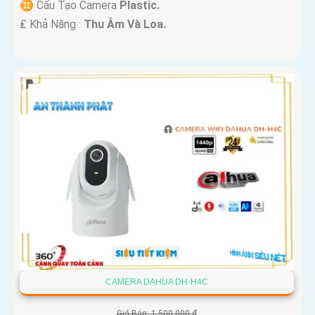
♊ Cấu Tạo Camera
Plastic.
️₤ Khả Năng :
Thu Âm Và Loa.
CAMERA DAHUA DH-H4C
Giá Bán: 1,500,000 ₫