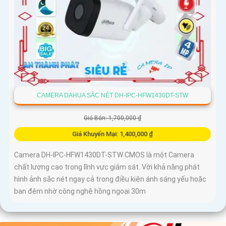
CAMERA DAHUA SẮC NÉT DH-IPC-HFW1430DT-STW
Giá Bán: 1,700,000 ₫
Giá Khuyến Mại: 1,400,000 ₫
Camera DH-IPC-HFW1430DT-STW CMOS là một Camera
chất lượng cao trong lĩnh vực giám sát. Với khả năng phát
hình ảnh sắc nét ngay cả trong điều kiện ánh sáng yếu hoặc
ban đêm nhờ công nghệ hồng ngoại 30m