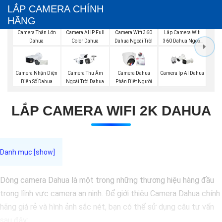
LẮP CAMERA CHÍNH
HÃNG
Lắp Camera Wifi
Camera Thân Lớn
Camera AI IP Full
Camera Wifi 360
360 Dahua Ngoài
Dahua
Color Dahua
Dahua Ngoài Trời
Trời
Camera Nhận Diện
Camera Thu Âm
Camera Dahua
Camera Ip AI Dahua
Biển Số Dahua
Ngoài Trời Dahua
Phân Biệt Người
LẮP CAMERA WIFI 2K DAHUA
Dòng camera Dahua là một trong những thương hiệu hàng đầu
trong lĩnh vực camera an ninh. Để giới thiệu Camera Dahua chính
hãng giá rẻ và hình ảnh sắc nét, bạn có thể sử dụng câu tư vấn
sau đây: