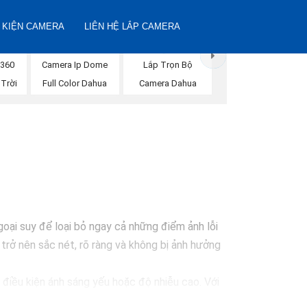
 KIỆN CAMERA
LIÊN HỆ LẮP CAMERA
 360
Camera Ip Dome
Lắp Trọn Bộ
Trời
Full Color Dahua
Camera Dahua
ại suy để loại bỏ ngay cả những điểm ảnh lỗi
rở nên sắc nét, rõ ràng và không bị ảnh hưởng
điều kiện ánh sáng yếu hoặc độ nhiễu cao. Với