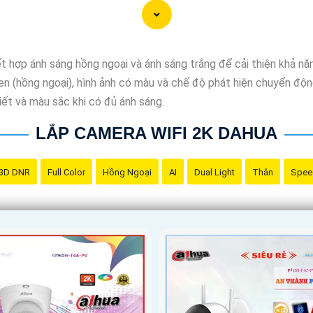
hợp ánh sáng hồng ngoại và ánh sáng trắng để cải thiện khả năn
en (hồng ngoại), hình ảnh có màu và chế độ phát hiện chuyển động
tiết và màu sắc khi có đủ ánh sáng.
LẮP CAMERA WIFI 2K DAHUA
3D DNR
Full Color
Hồng Ngoại
AI
Dual Light
Thân
Spee