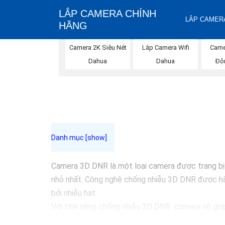
LẮP CAMERA CHÍNH
LẮP CAMERA
HÃNG
Lắp Camera Wifi
Camera 2K Siêu Nét
Came
Dahua
Dahua
Độ
Camera 3D DNR là một loại camera được trang bị 
nhỏ nhất. Công nghệ chống nhiễu 3D DNR được hãn
bởi nhiễu hạt.
Với tính năng chống nhiễu 3D DNR camera sẽ giúp 
Những Trang bị cao cấp làm cho việc giám sát, qu