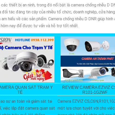
 các thiết bị an ninh, trong đó nổi bật là camera chống nhễu D 
à đối tác đáng tin cậy của nhiều tổ chức, doanh nghiệp, cửa hàng 
và am hiểu về các sản phẩm. Camera chống nhễu D DNR giúp hình ả
y hôm nay để được tư vấn và hỗ trợ tốt nhất.
AMERA QUAN SÁT TRẠM Y
REVIEW CAMERA EZVIZ C
TẾ
R101-1G2WF
ao sự an toàn và giám sát tại
Camera EZVIZ CS,C6N,R101,1G
, việc lắp đặt camera quan sát
một lựa chọn tuyệt vời cho việc