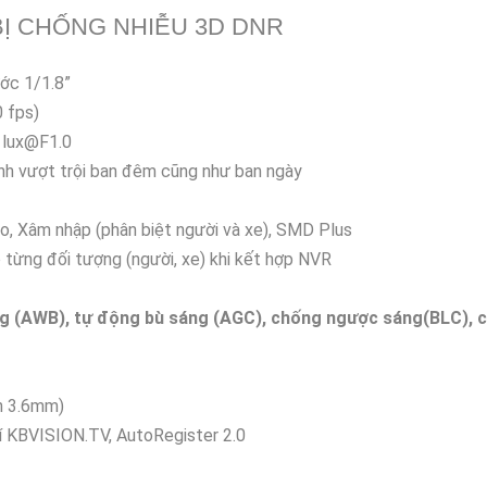
Ị CHỐNG NHIỄU 3D DNR
ớc 1/1.8”
 fps)
5 lux@F1.0
ảnh vượt trội ban đêm cũng như ban ngày
ảo, Xâm nhập (phân biệt người và xe), SMD Plus
 từng đối tượng (người, xe) khi kết hợp NVR
ng (AWB), tự động bù sáng (AGC), chống ngược sáng(BLC), 
on 3.6mm)
hí KBVISION.TV, AutoRegister 2.0