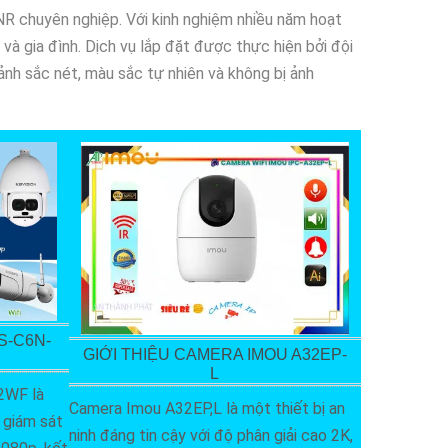
DNR chuyên nghiệp. Với kinh nghiệm nhiều năm hoạt
và gia đình. Dịch vụ lắp đặt được thực hiện bởi đội
nh sắc nét, màu sắc tự nhiên và không bị ảnh
S-C6N-
GIỚI THIỆU CAMERA IMOU A32EP-
L
2WF là
Camera Imou A32EP,L là một thiết bị an
 giám sát
ninh đáng tin cậy với độ phân giải cao 2K,