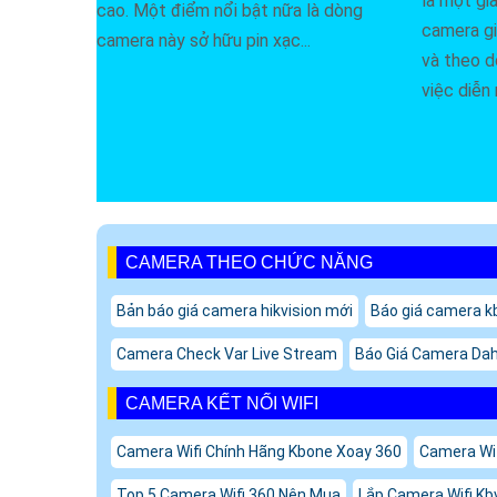
là một gi
cao. Một điểm nổi bật nữa là dòng
camera gi
camera này sở hữu pin xạc...
và theo d
việc diễn 
CAMERA THEO CHỨC NĂNG
Bản báo giá camera hikvision mới
Báo giá camera k
Camera Check Var Live Stream
Báo Giá Camera Dah
CAMERA KẾT NỐI WIFI
Camera Wifi Chính Hãng Kbone Xoay 360
Camera Wif
Top 5 Camera Wifi 360 Nên Mua
Lắp Camera Wifi K