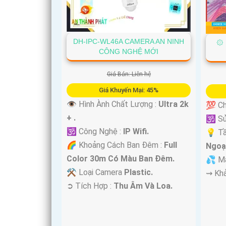
DH-IPC-WL46A CAMERA AN NINH
۞ 
CÔNG NGHỆ MỚI
'
Giá Bán: Liên hệ
Giá Khuyến Mại: 45%
👁 Hình Ành Chất Lượng :
Ultra 2k
💯 Ch
+ .
🕉️ S
🕉️ Công Nghệ :
IP Wifi.
💡 T
🌈 Khoảng Cách Ban Đêm :
Full
Ngoại
Color 30m Có Màu Ban Ðêm.
💦 M
⚒ Loại Camera
Plastic.
️⇝ Kh
️➲ Tích Hợp :
Thu Âm Và Loa.