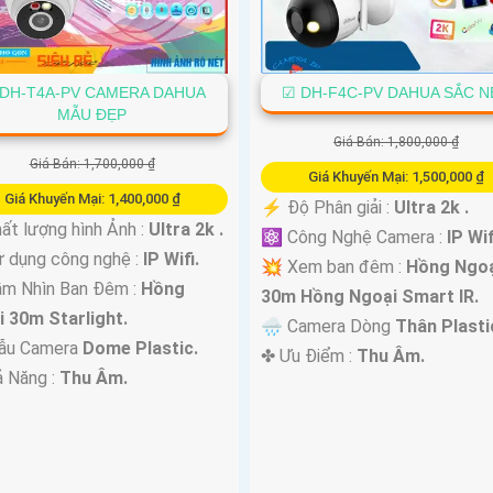
DH-T4A-PV CAMERA DAHUA
☑ DH-F4C-PV DAHUA SẮC N
MẪU ĐẸP
Giá Bán: 1,800,000 ₫
Giá Bán: 1,700,000 ₫
Giá Khuyến Mại: 1,500,000 ₫
Giá Khuyến Mại: 1,400,000 ₫
️⚡ Độ Phân giải :
Ultra 2k .
ất lượng hình Ảnh :
Ultra 2k .
⚛️ Công Nghệ Camera :
IP Wif
ử dụng công nghệ :
IP Wifi.
💥 Xem ban đêm :
Hồng Ngoạ
ầm Nhìn Ban Đêm :
Hồng
30m Hồng Ngoại Smart IR.
 30m Starlight.
🌧️ Camera Dòng
Thân Plasti
ẫu Camera
Dome Plastic.
️✤ Ưu Điểm :
Thu Âm.
ả Năng :
Thu Âm.