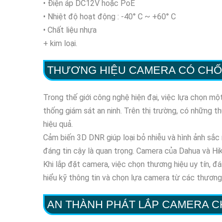
• Điện áp DC12V hoặc PoE
• Nhiệt độ hoạt động : -40° C ~ +60° C
• Chất liệu nhựa
+ kim loại.
THƯƠNG HIỆU CAMERA CÓ CHỐ
Trong thế giới công nghệ hiện đại, việc lựa chọn m
thống giám sát an ninh. Trên thị trường, có những t
hiệu quả.
Cảm biến 3D DNR giúp loại bỏ nhiễu và hình ảnh sắc 
đáng tin cậy là quan trọng. Camera của Dahua và Hik
Khi lắp đặt camera, việc chọn thương hiệu uy tín, đá
hiểu kỹ thông tin và chọn lựa camera từ các thương h
AN THÀNH PHÁT LẮP CAMERA 