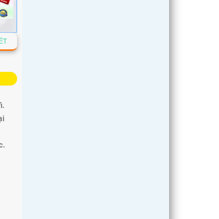
ÉT
i.
i
c.