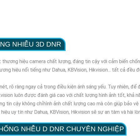
NG NHIỄU 3D DNR
ột thương hiệu camera chất lượng, đáng tin cậy với cảm biến chố
hương hiệu nổi tiếng như Dahua, KBVision, Hikvision... tất cả đề
nét, rõ ràng ngay cả trong điều kiện ánh sáng yếu. Tuy nhiên, để 
vision luôn được đánh giá cao với chất lượng hình ảnh tốt, khả n
ng tin cậy không chỉhình ảnh chất lượng cao mà còn giúp bảo vệ an
iệu uy tín như Dahua, KBVision, Hikvision sẽ sự an tâm và hài lòn
CHỐNG NHỄU D DNR CHUYÊN NGHIỆP