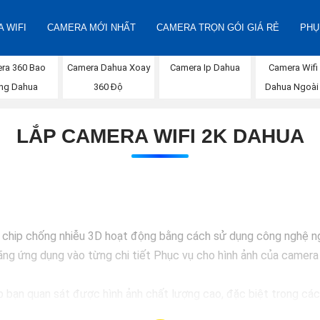
 WIFI
CAMERA MỚI NHẤT
CAMERA TRỌN GÓI GIÁ RẺ
PHỤ
ra 360 Bao
Camera Dahua Xoay
Camera Ip Dahua
Camera Wifi
ng Dahua
360 Độ
Dahua Ngoài 
LẮP CAMERA WIFI 2K DAHUA
chip chống nhiễu 3D hoạt động bằng cách sử dụng công nghệ ngo
g ứng dụng vào từng chi tiết Phục vụ cho hình ảnh của camera t
bạn quan sát được hình ảnh chất lượng cao, đặc biệt trong các 
an sát trở nên dễ dàng và chính xác hơn.