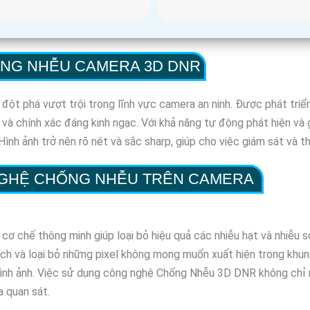
ỐNG NHỄU CAMERA 3D DNR
 phá vượt trội trong lĩnh vực camera an ninh. Được phát triển 
 và chính xác đáng kinh ngạc. Với khả năng tự động phát hiện v
ình ảnh trở nên rõ nét và sắc sharp, giúp cho việc giám sát và th
NGHỆ CHỐNG NHỄU TRÊN CAMERA
chế thông minh giúp loại bỏ hiệu quả các nhiễu hạt và nhiễu sọ
ch và loại bỏ những pixel không mong muốn xuất hiện trong khung
hình ảnh. Việc sử dụng công nghệ Chống Nhễu 3D DNR không chỉ m
a quan sát.