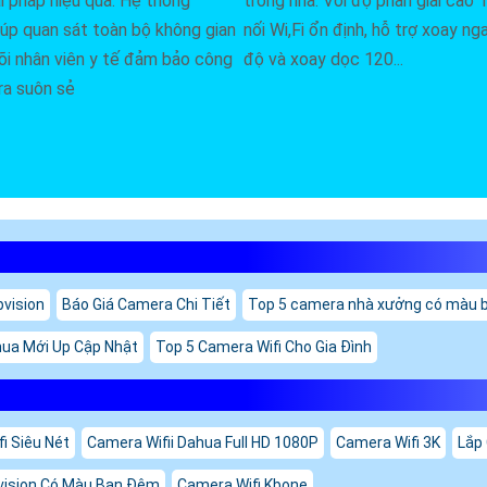
ải pháp hiệu quả. Hệ thống
trong nhà. Với độ phân giải cao 
úp quan sát toàn bộ không gian
nối Wi,Fi ổn định, hỗ trợ xoay n
õi nhân viên y tế đảm bảo công
độ và xoay dọc 120...
ra suôn sẻ
bvision
Báo Giá Camera Chi Tiết
Top 5 camera nhà xưởng có màu 
ua Mới Up Cập Nhật
Top 5 Camera Wifi Cho Gia Đình
i Siêu Nét
Camera Wifii Dahua Full HD 1080P
Camera Wifi 3K
Lắp
bvision Có Màu Ban Đêm
Camera Wifi Kbone