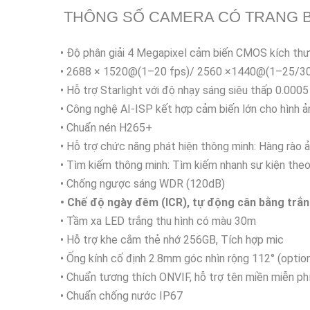
THÔNG SỐ CAMERA CÓ TRANG B
• Độ phân giải 4 Megapixel cảm biến CMOS kích thư
• 2688 × 1520@(1–20 fps)/ 2560 ×1440@(1–25/30
• Hỗ trợ Starlight với độ nhạy sáng siêu thấp 0.000
• Công nghệ AI-ISP kết hợp cảm biến lớn cho hình 
• Chuẩn nén H265+
• Hỗ trợ chức năng phát hiện thông minh: Hàng rào 
• Tìm kiếm thông minh: Tìm kiếm nhanh sự kiện theo
• Chống ngược sáng WDR (120dB)
• Chế độ ngày đêm (ICR), tự động cân bằng trắ
• Tầm xa LED trắng thu hình có màu 30m
• Hỗ trợ khe cắm thẻ nhớ 256GB, Tích hợp mic
• Ống kính cố định 2.8mm góc nhìn rộng 112° (opti
• Chuẩn tương thích ONVIF, hỗ trợ tên miền miễn p
• Chuẩn chống nước IP67