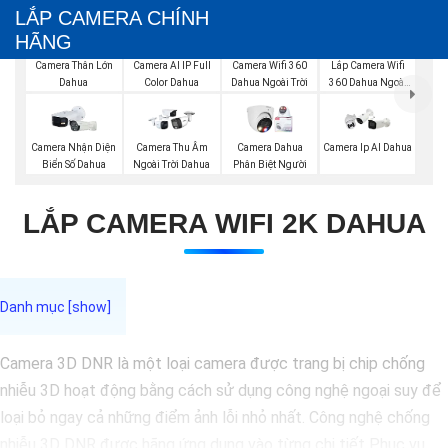
LẮP CAMERA CHÍNH
HÃNG
Lắp Camera Wifi
Camera Thân Lớn
Camera AI IP Full
Camera Wifi 360
360 Dahua Ngoài
Dahua
Color Dahua
Dahua Ngoài Trời
Trời
Camera Nhận Diện
Camera Thu Âm
Camera Dahua
Camera Ip AI Dahua
Biển Số Dahua
Ngoài Trời Dahua
Phân Biệt Người
LẮP CAMERA WIFI 2K DAHUA
Camera 3D DNR là một loại camera được trang bị chip chống
nhiễu 3D hoạt động bằng cách sử dụng công nghệ ngoại suy để
loại bỏ ngay cả những điểm ảnh lỗi nhỏ nhất. Công nghệ chống
nhiễu 3D DNR được hãng ứng dụng vào từng chi tiết Phục vụ