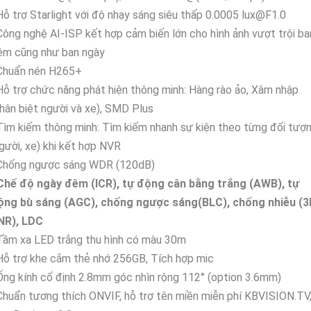
Hỗ trợ Starlight với độ nhạy sáng siêu thấp 0.0005 lux@F1.0
Công nghệ AI-ISP kết hợp cảm biến lớn cho hình ảnh vượt trội ba
êm cũng như ban ngày
 Chuẩn nén H265+
Hỗ trợ chức năng phát hiện thông minh: Hàng rào ảo, Xâm nhập
hân biệt người và xe), SMD Plus
Tìm kiếm thông minh: Tìm kiếm nhanh sự kiện theo từng đối tượ
gười, xe) khi kết hợp NVR
 Chống ngược sáng WDR (120dB)
 Chế độ ngày đêm (ICR), tự động cân bằng trắng (AWB), tự
ộng bù sáng (AGC), chống ngược sáng(BLC), chống nhiễu (3
NR), LDC
Tầm xa LED trắng thu hình có màu 30m
Hỗ trợ khe cắm thẻ nhớ 256GB, Tích hợp mic
Ống kính cố định 2.8mm góc nhìn rộng 112° (option 3.6mm)
Chuẩn tương thích ONVIF, hỗ trợ tên miền miễn phí KBVISION.TV