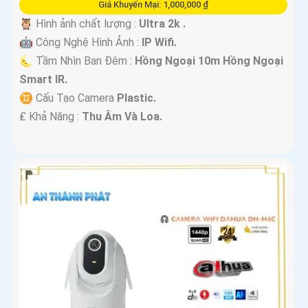
Giá Khuyến Mại: 1,000,000 ₫
🦉 Hình ảnh chất lượng :
Ultra 2k .
🤖️ Công Nghệ Hình Ảnh :
IP Wifi.
🌜 Tầm Nhìn Ban Đêm :
Hồng Ngoại 10m Hồng Ngoại
Smart IR.
♊ Cấu Tạo Camera
Plastic.
️₤ Khả Năng :
Thu Âm Và Loa.