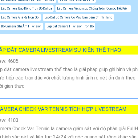
Lắp Camera Báo Động Trọn Bộ Dahua
Lắp Camera Visioncop Chống Trộm Combo Tiết Kiệm
Lắp Camera Giá Rẻ Trọn Gói
Lắp Đặt Bộ Camera Có Màu Ban Đêm Chính Hãng
Bộ Camera Ghi Âm Hikvision
Lắp Đặt Camera Hikvision Trọn Bộ
ẮP ĐẶT CAMERA LIVESTREAM SỰ KIỆN THỂ THAO
ew: 4605.
p đặt camera livestream thể thao là giải pháp giúp ghi hình và p
ực tiếp các trận đấu với chất lượng hình ảnh rõ nét ổn định theo
ời gian thực
AMERA CHECK VAR TENNIS TÍCH HỢP LIVESTREAM
ew: 4103.
mera Check Var Tennis là camera giám sát với độ phân giải Full
i hình sắc nét và liên tục 24/24 với góc quang sát rộng khác sân