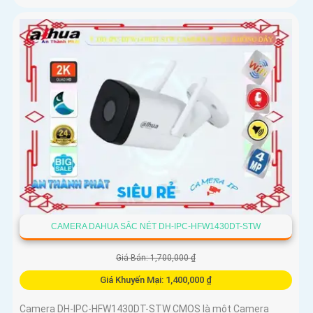
CAMERA DAHUA SẮC NÉT DH-IPC-HFW1430DT-STW
Giá Bán: 1,700,000 ₫
Giá Khuyến Mại: 1,400,000 ₫
Camera DH-IPC-HFW1430DT-STW CMOS là một Camera