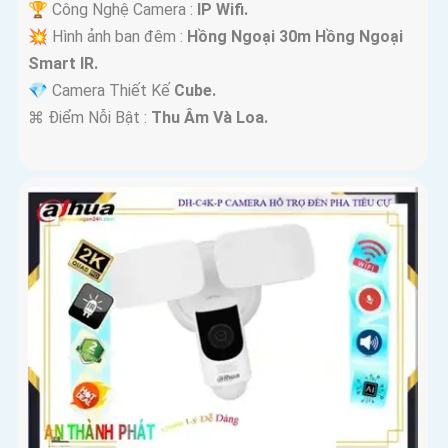
🏆 Công Nghệ Camera :
IP Wifi.
💥 Hình ảnh ban đêm :
Hồng Ngoại 30m Hồng Ngoại
Smart IR.
💎 Camera Thiết Kế
Cube.
️⌘ Điểm Nỗi Bật :
Thu Âm Và Loa.