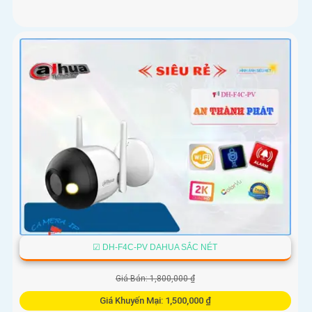
☑ DH-F4C-PV DAHUA SẮC NÉT
Giá Bán: 1,800,000 ₫
Giá Khuyến Mại: 1,500,000 ₫