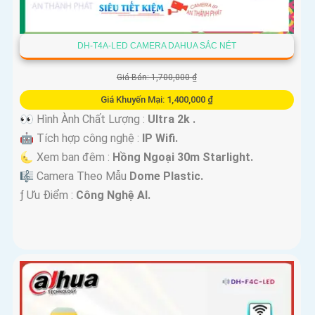
DH-T4A-LED CAMERA DAHUA SẮC NÉT
Giá Bán: 1,700,000 ₫
Giá Khuyến Mại: 1,400,000 ₫
👀 Hình Ành Chất Lượng :
Ultra 2k .
🤖️ Tích hợp công nghệ :
IP Wifi.
🌜 Xem ban đêm :
Hồng Ngoại 30m Starlight.
🎼️ Camera Theo Mẫu
Dome Plastic.
️ƒ Ưu Điểm :
Công Nghệ AI.