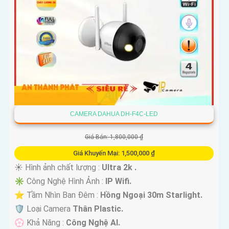
CAMERA DAHUA DH-F4C-LED
Giá Bán: 1,800,000 ₫
Giá Khuyến Mại: 1,500,000 ₫
☀️ Hình ảnh chất lượng :
Ultra 2k .
✳️ Công Nghệ Hình Ảnh :
IP Wifi.
⭐ Tầm Nhìn Ban Đêm :
Hồng Ngoại 30m Starlight.
🛡 Loại Camera
Thân Plastic.
️💮 Khả Năng :
Công Nghệ AI.