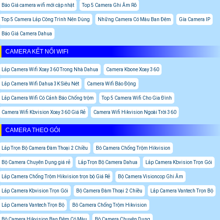
Báo Giá camera wifi mới cập nhật
Top 5 Camera Ghi Âm Rõ
Top 5 Camera Lắp Công Trình Nên Dùng
Những Camera Có Màu Ban Đêm
Gía Camera IP
Báo Giá Camera Dahua
CAMERA KẾT NỐI WIFI
Lắp Camera Wifi Xoay 360 Trong Nhà Dahua
Camera Kbone Xoay 360
Lắp Camera Wifi Dahua 3K Siêu Nét
Camera Wifi Báo Động
Lắp Camera Wifi Có Cảnh Báo Chống trộm
Top 5 Camera Wifi Cho Gia Đình
Camera Wifi Kbvision Xoay 360 Giá Rẻ
Camera Wifi Hikvision Ngoài Trời 360
CAMERA THEO GÓI
Lắp Trọn Bộ Camera Đàm Thoại 2 Chiều
Bô Camera Chống Trộm Hikvision
Bộ Camera Chuyên Dụng giá rẻ
Lắp Trọn Bộ Camera Dahua
Lắp Camera Kbvision Trọn Gói
Lắp Camera Chống Trộm Hikvision trọn bộ Giá Rẻ
Bộ Camera Visioncop Ghi Âm
Lắp Camera Kbvision Trọn Gói
Bộ Camera Đàm Thoại 2 Chiều
Lắp Camera Vantech Trọn Bộ
Lắp Camera Vantech Trọn Bộ
Bô Camera Chống Trộm Hikvision
Bộ Camera Hikvision Ban Đêm Có Màu
Bộ Camera Chuyên Dụng