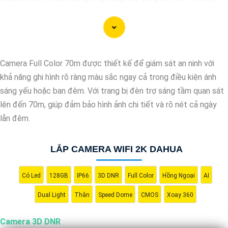
cho hình ảnh của camera trở nên sắc nét, rõ ràng và không bị ảnh
hưởng bởi nhiễu hạt.
Với tính năng chống nhiễu 3D DNR camera sẽ giúp bạn quan sát
được hình ảnh chất lượng cao, đặc biệt trong các điều kiện ánh
Camera Full Color 70m được thiết kế để giám sát an ninh với
sáng yếu hoặc độ nhiễu cao. Với Những Trang bị cao cấp làm
khả năng ghi hình rõ ràng màu sắc ngay cả trong điều kiện ánh
cho việc giám sát, quan sát trở nên dễ dàng và chính xác hơn.
sáng yếu hoặc ban đêm. Với trang bị đèn trợ sáng tầm quan sát
lên đến 70m, giúp đảm bảo hình ảnh chi tiết và rõ nét cả ngày
lẫn đêm.
LẮP CAMERA WIFI 2K DAHUA
Có Led
128GB
IP66
3D DNR
Full Color
Hồng Ngoại
AI
Dual Light
Thân
Speed Dome
CMOS
Xoay 360
'
Camera 3D DNR