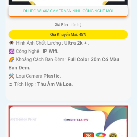
DH-IPC-WL46A CAMERA AN NINH CÔNG NGHỆ MỚI
Giá Bán: Liên hệ
Giá Khuyến Mại: 45%
👁 Hình Ành Chất Lượng :
Ultra 2k + .
🕉️ Công Nghệ :
IP Wifi.
🌈 Khoảng Cách Ban Đêm :
Full Color 30m Có Màu
Ban Ðêm.
⚒ Loại Camera
Plastic.
️➲ Tích Hợp :
Thu Âm Và Loa.