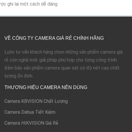
ợc ghi lại một cách dễ dàng
VỀ CÔNG TY CAMERA GIÁ RẺ CHÍNH HÃNG
Luôn tư vấn khách hàng chọn những sản phẩm camera giá
rẻ côn nghệ mới. giải pháp phù hợp cho từng công trình.
đảm bảo sản phẩm camera quan sát có độ nét cao chất
lượng ổn định.
THƯƠNG HIỆU CAMERA NÊN DÙNG
Camera KBVISION Chất Lượng
Camera Dahua Tiết Kiệm
Camera HIKVISION Giá Rẻ