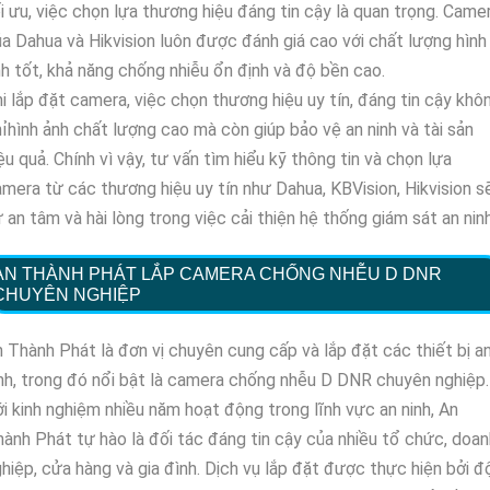
i ưu, việc chọn lựa thương hiệu đáng tin cậy là quan trọng. Came
a Dahua và Hikvision luôn được đánh giá cao với chất lượng hình
h tốt, khả năng chống nhiễu ổn định và độ bền cao.
i lắp đặt camera, việc chọn thương hiệu uy tín, đáng tin cậy khô
ỉhình ảnh chất lượng cao mà còn giúp bảo vệ an ninh và tài sản
ệu quả. Chính vì vậy, tư vấn tìm hiểu kỹ thông tin và chọn lựa
mera từ các thương hiệu uy tín như Dahua, KBVision, Hikvision s
 an tâm và hài lòng trong việc cải thiện hệ thống giám sát an ninh
AN THÀNH PHÁT LẮP CAMERA CHỐNG NHỄU D DNR
CHUYÊN NGHIỆP
 Thành Phát là đơn vị chuyên cung cấp và lắp đặt các thiết bị a
nh, trong đó nổi bật là camera chống nhễu D DNR chuyên nghiệp.
i kinh nghiệm nhiều năm hoạt động trong lĩnh vực an ninh, An
ành Phát tự hào là đối tác đáng tin cậy của nhiều tổ chức, doan
hiệp, cửa hàng và gia đình. Dịch vụ lắp đặt được thực hiện bởi đ