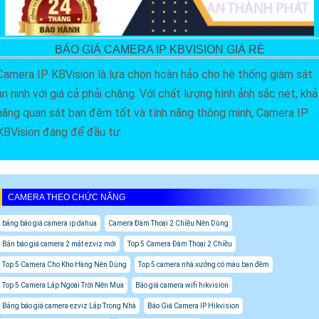
BÁO GIÁ CAMERA IP KBVISION GIÁ RÈ
Camera IP KBVision là lựa chọn hoàn hảo cho hệ thống giám sát
an ninh với giá cả phải chăng. Với chất lượng hình ảnh sắc nét, khả
năng quan sát ban đêm tốt và tính năng thông minh, Camera IP
KBVision đáng để đầu tư
CAMERA THEO CHỨC NĂNG
bảng báo giá camera ip dahua
Camera Đàm Thoại 2 Chiều Nên Dùng
Bản báo giá camera 2 mắt ezviz mới
Top 5 Camera Đàm Thoại 2 Chiều
Top 5 Camera Cho Kho Hàng Nên Dùng
Top 5 camera nhà xưởng có màu ban đêm
Top 5 Camera Lắp Ngoài Trời Nên Mua
Báo giá camera wifi hikvision
Bảng báo giá camera ezviz Lắp Trong Nhà
Báo Giá Camera IP Hikvision