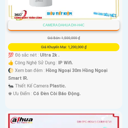
CAMERA DAHUA DH-H4C
Giá Bán: 1,500,000 ₫
Giá Khuyến Mại: 1,200,000 ₫
💯 Độ sắc nét :
Ultra 2k .
👍 Công Nghệ Sử Dụng :
IP Wifi.
🌔 Xem ban đêm :
Hồng Ngoại 30m Hồng Ngoại
Smart IR.
🐜 Thiết Kế Camera
Plastic.
️♚ Ưu Điểm :
Có Đèn Còi Báo Động.