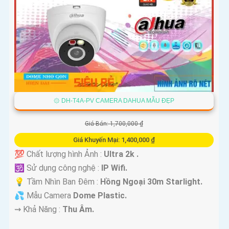
۞ DH-T4A-PV CAMERA DAHUA MẪU ĐẸP
Giá Bán: 1,700,000 ₫
Giá Khuyến Mại: 1,400,000 ₫
💯 Chất lượng hình Ảnh :
Ultra 2k .
🕉️ Sử dụng công nghệ :
IP Wifi.
💡 Tầm Nhìn Ban Đêm :
Hồng Ngoại 30m Starlight.
💦 Mẫu Camera
Dome Plastic.
️⇝ Khả Năng :
Thu Âm.