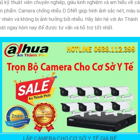
ũ kỹ thuật viên chuyên nghiệp, giàu kinh nghiệm và am hiểu về c
n phẩm. Camera chống nhễu D DNR giúp hình ảnh sắc nét, màu s
 nhiên và không bị ảnh hưởng bởi nhiễu. Hãy liên hệ với An Thành
át ngay hôm nay để được tư vấn và hỗ trợ tốt nhất.
LẮP CAMERA CHO CƠ SỞ Y TẾ GIÁ RẺ