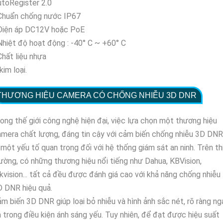
toRegister 2.0
 Chuẩn chống nước IP67
 Điện áp DC12V hoặc PoE
Nhiệt độ hoạt động : -40° C ~ +60° C
Chất liệu nhựa
kim loại.
THƯƠNG HIỆU CAMERA CÓ CHỐNG NHIỄU 3D DNR
ong thế giới công nghệ hiện đại, việc lựa chọn một thương hiệu
mera chất lượng, đáng tin cậy với cảm biến chống nhiễu 3D DNR
 một yếu tố quan trọng đối với hệ thống giám sát an ninh. Trên th
ường, có những thương hiệu nổi tiếng như Dahua, KBVision,
kvision... tất cả đều được đánh giá cao với khả năng chống nhiễu
 DNR hiệu quả.
m biến 3D DNR giúp loại bỏ nhiễu và hình ảnh sắc nét, rõ ràng ng
 trong điều kiện ánh sáng yếu. Tuy nhiên, để đạt được hiệu suất