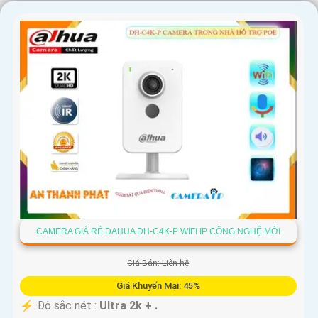
CAMERA GIÁ RẺ DAHUA DH-C4K-P WIFI IP CÔNG NGHỆ MỚI
Giá Bán: Liên hệ
Giá Khuyến Mại: 45%
️⚡ Độ sắc nét :
Ultra 2k + .