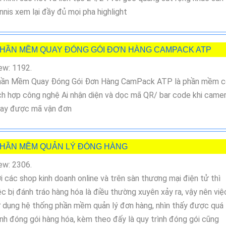
nnis xem lại đầy đủ mọi pha highlight
HẦN MỀM QUAY ĐÓNG GÓI ĐƠN HÀNG CAMPACK ATP
ew: 1192.
ần Mềm Quay Đóng Gói Đơn Hàng CamPack ATP là phần mềm c
ch hợp công nghệ Ai nhận diện và dọc mã QR/ bar code khi came
ay được mã vận đơn
HẦN MỀM QUẢN LÝ ĐÓNG HÀNG
ew: 2306.
i các shop kinh doanh online và trên sàn thương mại điện tử thì
ệc bị đánh tráo hàng hóa là điều thường xuyên xảy ra, vậy nên việ
 dụng hệ thống phần mềm quản lý đơn hàng, nhìn thấy được quá
ình đóng gói hàng hóa, kèm theo đấy là quy trình đóng gói cũng