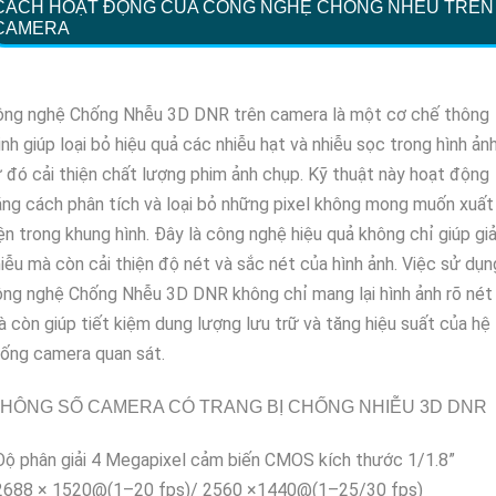
CÁCH HOẠT ĐỘNG CỦA CÔNG NGHỆ CHỐNG NHỄU TRÊN
CAMERA
ông nghệ Chống Nhễu 3D DNR trên camera là một cơ chế thông
nh giúp loại bỏ hiệu quả các nhiễu hạt và nhiễu sọc trong hình ảnh
 đó cải thiện chất lượng phim ảnh chụp. Kỹ thuật này hoạt động
ng cách phân tích và loại bỏ những pixel không mong muốn xuất
ện trong khung hình. Đây là công nghệ hiệu quả không chỉ giúp gi
iễu mà còn cải thiện độ nét và sắc nét của hình ảnh. Việc sử dụn
ng nghệ Chống Nhễu 3D DNR không chỉ mang lại hình ảnh rõ nét
 còn giúp tiết kiệm dung lượng lưu trữ và tăng hiệu suất của hệ
ống camera quan sát.
HÔNG SỐ CAMERA CÓ TRANG BỊ CHỐNG NHIỄU 3D DNR
Độ phân giải 4 Megapixel cảm biến CMOS kích thước 1/1.8”
 2688 × 1520@(1–20 fps)/ 2560 ×1440@(1–25/30 fps)