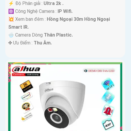
️⚡ Độ Phân giải :
Ultra 2k .
⚛️ Công Nghệ Camera :
IP Wifi.
💥 Xem ban đêm :
Hồng Ngoại 30m Hồng Ngoại
Smart IR.
🌧️ Camera Dòng
Thân Plastic.
️✤ Ưu Điểm :
Thu Âm.