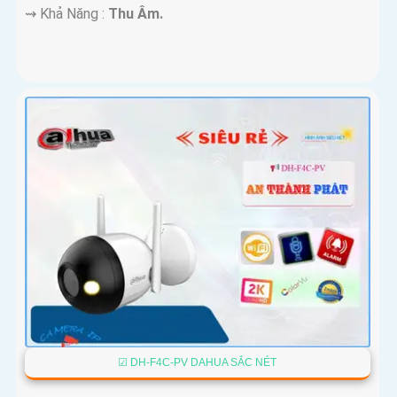
️⇝ Khả Năng :
Thu Âm.
☑ DH-F4C-PV DAHUA SẮC NÉT