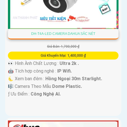
DH-T4A-LED CAMERA DAHUA SẮC NÉT
Giá Bán: 1,700,000 ₫
Giá Khuyến Mại: 1,400,000 ₫
👀 Hình Ành Chất Lượng :
Ultra 2k .
🤖️ Tích hợp công nghệ :
IP Wifi.
🌜 Xem ban đêm :
Hồng Ngoại 30m Starlight.
🎼️ Camera Theo Mẫu
Dome Plastic.
️ƒ Ưu Điểm :
Công Nghệ AI.