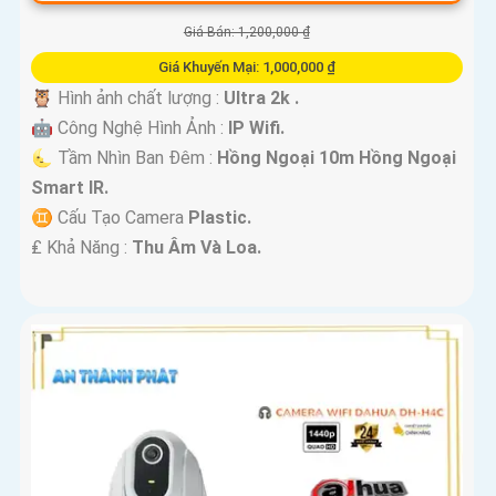
Giá Bán: 1,200,000 ₫
Giá Khuyến Mại: 1,000,000 ₫
🦉 Hình ảnh chất lượng :
Ultra 2k .
🤖️ Công Nghệ Hình Ảnh :
IP Wifi.
🌜 Tầm Nhìn Ban Đêm :
Hồng Ngoại 10m Hồng Ngoại
Smart IR.
♊ Cấu Tạo Camera
Plastic.
️₤ Khả Năng :
Thu Âm Và Loa.