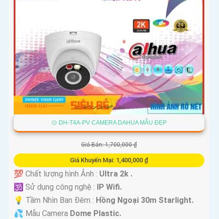
۞ DH-T4A-PV CAMERA DAHUA MẪU ĐẸP
Giá Bán: 1,700,000 ₫
Giá Khuyến Mại: 1,400,000 ₫
💯 Chất lượng hình Ảnh :
Ultra 2k .
🕉️ Sử dụng công nghệ :
IP Wifi.
💡 Tầm Nhìn Ban Đêm :
Hồng Ngoại 30m Starlight.
💦 Mẫu Camera
Dome Plastic.