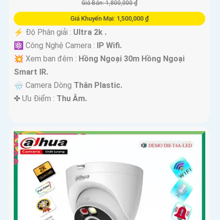
Giá Bán: 1,800,000 ₫
Giá Khuyến Mại: 1,500,000 ₫
️⚡ Độ Phân giải :
Ultra 2k .
⚛️ Công Nghệ Camera :
IP Wifi.
💥 Xem ban đêm :
Hồng Ngoại 30m Hồng Ngoại
Smart IR.
🌧️ Camera Dòng
Thân Plastic.
️✤ Ưu Điểm :
Thu Âm.