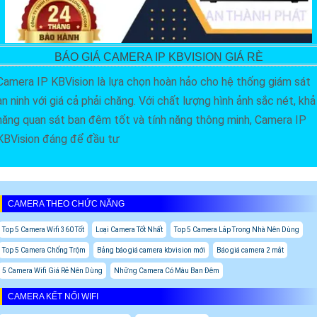
BÁO GIÁ CAMERA IP KBVISION GIÁ RÈ
Camera IP KBVision là lựa chọn hoàn hảo cho hệ thống giám sát
an ninh với giá cả phải chăng. Với chất lượng hình ảnh sắc nét, khả
năng quan sát ban đêm tốt và tính năng thông minh, Camera IP
KBVision đáng để đầu tư
CAMERA THEO CHỨC NĂNG
Top 5 Camera Wifi 360 Tốt
Loại Camera Tốt Nhất
Top 5 Camera Lắp Trong Nhà Nên Dùng
Top 5 Camera Chống Trộm
Bảng báo giá camera kbvision mới
Báo giá camera 2 mắt
5 Camera Wifi Giá Rẻ Nên Dùng
Những Camera Có Màu Ban Đêm
CAMERA KẾT NỐI WIFI