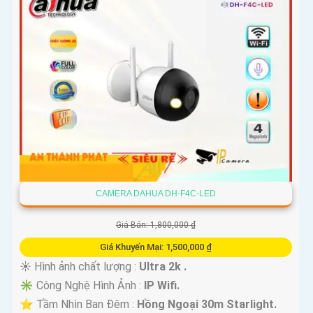
CAMERA DAHUA DH-F4C-LED
Giá Bán: 1,800,000 ₫
Giá Khuyến Mại: 1,500,000 ₫
☀️ Hình ảnh chất lượng :
Ultra 2k .
✳️ Công Nghệ Hình Ảnh :
IP Wifi.
⭐ Tầm Nhìn Ban Đêm :
Hồng Ngoại 30m Starlight.