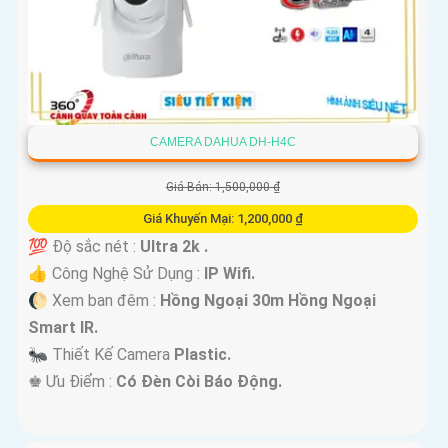
CAMERA DAHUA DH-H4C
Giá Bán: 1,500,000 ₫
Giá Khuyến Mại: 1,200,000 ₫
💯 Độ sắc nét :
Ultra 2k .
👍 Công Nghệ Sử Dụng :
IP Wifi.
🌔 Xem ban đêm :
Hồng Ngoại 30m Hồng Ngoại
Smart IR.
🐜 Thiết Kế Camera
Plastic.
️♚ Ưu Điểm :
Có Đèn Còi Báo Động.