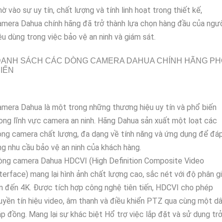
ờ vào sự uy tín, chất lượng và tính linh hoạt trong thiết kế,
mera Dahua chính hãng đã trở thành lựa chọn hàng đầu của ngư
êu dùng trong việc bảo vệ an ninh và giám sát.
DANH SÁCH CÁC DÒNG CAMERA DAHUA CHÍNH HÃNG PH
IẾN
mera Dahua là một trong những thương hiệu uy tín và phổ biến
ong lĩnh vực camera an ninh. Hãng Dahua sản xuất một loạt các
ng camera chất lượng, đa dạng về tính năng và ứng dụng để đá
g nhu cầu bảo vệ an ninh của khách hàng.
òng camera Dahua HDCVI (High Definition Composite Video
terface) mang lại hình ảnh chất lượng cao, sắc nét với độ phân gi
n đến 4K. Được tích hợp công nghệ tiên tiến, HDCVI cho phép
uyền tín hiệu video, âm thanh và điều khiển PTZ qua cùng một d
p đồng. Mang lại sự khác biệt Hổ trợ việc lắp đặt và sử dụng tr