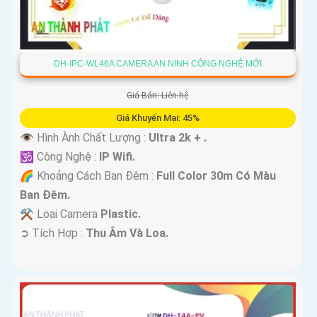
DH-IPC-WL46A CAMERA AN NINH CÔNG NGHỆ MỚI
Giá Bán: Liên hệ
Giá Khuyến Mại: 45%
👁 Hình Ành Chất Lượng :
Ultra 2k + .
🕉️ Công Nghệ :
IP Wifi.
🌈 Khoảng Cách Ban Đêm :
Full Color 30m Có Màu
Ban Ðêm.
⚒ Loại Camera
Plastic.
️➲ Tích Hợp :
Thu Âm Và Loa.