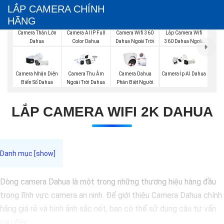
LẮP CAMERA CHÍNH
HÃNG
Lắp Camera Wifi
Camera Thân Lớn
Camera AI IP Full
Camera Wifi 360
360 Dahua Ngoài
Dahua
Color Dahua
Dahua Ngoài Trời
Trời
Camera Nhận Diện
Camera Thu Âm
Camera Dahua
Camera Ip AI Dahua
Biển Số Dahua
Ngoài Trời Dahua
Phân Biệt Người
LẮP CAMERA WIFI 2K DAHUA
Dòng camera Dahua là một trong những thương hiệu hàng đầu
trong lĩnh vực camera an ninh. Để giới thiệu Camera Dahua chính
hãng giá rẻ và hình ảnh sắc nét, bạn có thể sử dụng câu tư vấn
sau đây: