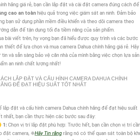
ính hãng giá rẻ, bạn cần lắp đặt và cài đặt camera đúng cách để
âng cao an toàn
hiệu quả trong việc giám sát an ninh. Đảm bảo
ng bạn sử dụng phần mềm điều khiển và theo dõi camera theo
ớng dẫn để tận dụng tối đa tiềm năng của sản phẩm.
a bài viết trên, hy vọng bạn đã hiểu được quy trình và các bước
n thiết để lựa chọn và mua camera Dahua chính hãng giá rẻ. Hãy
 tin và sẵn sàng bảo vệ căn nhà của mình bằng việc chọn lựa sản
ẩm an ninh chất lượng nhất!
ÁCH LẮP ĐẶT VÀ CẤU HÌNH CAMERA DAHUA CHÍNH
ÃNG ĐỂ ĐẠT HIỆU SUẤT TỐT NHẤT
 lắp đặt và cấu hình camera Dahua chính hãng để đạt hiệu suất
t nhất, bạn cần thực hiện các bước sau đây:

1:
Chọn vị trí lắp đặt phù hợp: Trước hết, bạn cần chọn vị trí cầ
p đặt camera, ❈
Hãy Tin rằng
rằng nó có thể quan sát toàn bộ kh