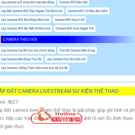
Lắp camera wifi Imou tích hợp báo động
Camera Wifi Siêu Nét
Lắp Đặt Camera Wifi Thân Ngoài Trời Kbvision
Camera Wifi Có Màu Ban Đêm
Lắp Camera Wifi Báo Động Kbvision
Camera Wifi Imou 360
Lắp Camera Wifi Sắc Nét 2K Kbvsiion
Camera Wifi Imou Ngoài Trời
CAMERA THEO GÓI
Lắp Camera Giá Rẻ Trọn Gói chính hãng
Trọn Bộ Camera Nên Dùng
Lắp Camera Báo Động Trọn Bộ
Lắp Camera Trọn Bộ Ultra HD
Lắp Camera Chống Trộm Hikvision trọn bộ Giá Rẻ
ẮP ĐẶT CAMERA LIVESTREAM SỰ KIỆN THỂ THAO
ew: 4627.
p đặt camera livestream thể thao là giải pháp giúp ghi hình và p
ực tiếp các trận đấu với chất lượng hình ảnh rõ nét ổn định theo
ời gian thực