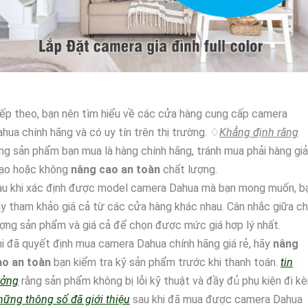
ếp theo, bạn nên tìm hiểu về các cửa hàng cung cấp camera
hua chính hãng và có uy tín trên thị trường. ♢
Khẳng định rằng
ng sản phẩm bạn mua là hàng chính hãng, tránh mua phải hàng giả
ạo hoặc không
nâng cao an toàn
chất lượng.
au khi xác định được model camera Dahua mà bạn mong muốn, b
y tham khảo giá cả từ các cửa hàng khác nhau. Cân nhắc giữa c
ợng sản phẩm và giá cả để chọn được mức giá hợp lý nhất.
i đã quyết định mua camera Dahua chính hãng giá rẻ, hãy
nâng
ao an toàn
bạn kiểm tra kỹ sản phẩm trước khi thanh toán.
tin
ưởng
rằng sản phẩm không bị lỗi kỹ thuật và đầy đủ phụ kiện đi k
ững thông số đã giới thiệu
sau khi đã mua được camera Dahua