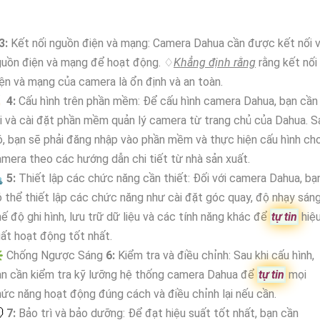
3:
Kết nối nguồn điện và mạng: Camera Dahua cần được kết nối v
guồn điện và mạng để hoạt động. ♢
Khẳng định rằng
rằng kết nối
ện và mạng của camera là ổn định và an toàn.

4:
Cấu hình trên phần mềm: Để cấu hình camera Dahua, bạn cần
i và cài đặt phần mềm quản lý camera từ trang chủ của Dahua. S
, bạn sẽ phải đăng nhập vào phần mềm và thực hiện cấu hình ch
mera theo các hướng dẫn chi tiết từ nhà sản xuất.

5:
Thiết lập các chức năng cần thiết: Đối với camera Dahua, bạ
 thể thiết lập các chức năng như cài đặt góc quay, độ nhạy sáng
ế độ ghi hình, lưu trữ dữ liệu và các tính năng khác để
tự tin
hiệ
ất hoạt động tốt nhất.
️ Chống Ngược Sáng
6:
Kiểm tra và điều chỉnh: Sau khi cấu hình,
n cần kiểm tra kỹ lưỡng hệ thống camera Dahua để
tự tin
mọi
ức năng hoạt động đúng cách và điều chỉnh lại nếu cần.
💭
7:
Bảo trì và bảo dưỡng: Để đạt hiệu suất tốt nhất, bạn cần