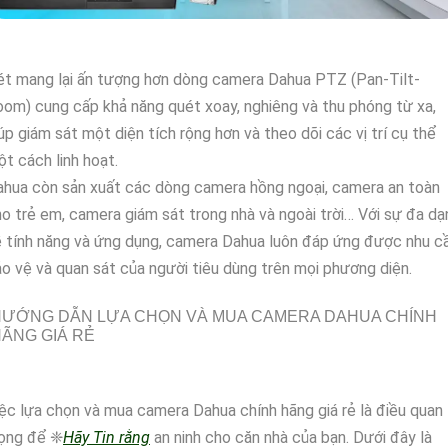
t mang lại ấn tượng hơn dòng camera Dahua PTZ (Pan-Tilt-
om) cung cấp khả năng quét xoay, nghiêng và thu phóng từ xa,
úp giám sát một diện tích rộng hơn và theo dõi các vị trí cụ thể
t cách linh hoạt.
hua còn sản xuất các dòng camera hồng ngoại, camera an toàn
o trẻ em, camera giám sát trong nhà và ngoài trời… Với sự đa dạ
 tính năng và ứng dụng, camera Dahua luôn đáp ứng được nhu c
o vệ và quan sát của người tiêu dùng trên mọi phương diện.
HƯỚNG DẪN LỰA CHỌN VÀ MUA CAMERA DAHUA CHÍNH
ÃNG GIÁ RẺ
ệc lựa chọn và mua camera Dahua chính hãng giá rẻ là điều quan
rọng để ❈
Hãy Tin rằng
an ninh cho căn nhà của bạn. Dưới đây là