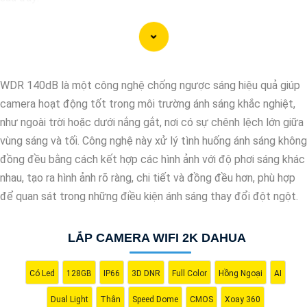
"Camera Dahua chính hãng mang đến cho bạn sự tin cậy và chất
lượng vượt trội. Với hình ảnh sắc nét và tính năng an ninh hiện
đại, sản phẩm này hứa hẹn đáp ứng mọi nhu cầu giám sát của
bạn. Đừng ngần ngại trải nghiệm sự ổn định và chất lượng vượt
WDR 140dB là một công nghệ chống ngược sáng hiệu quả giúp
trội của Camera Dahua chính hãng với mức giá vô cùng hấp dẫn."
camera hoạt động tốt trong môi trường ánh sáng khắc nghiệt,
như ngoài trời hoặc dưới nắng gắt, nơi có sự chênh lệch lớn giữa
vùng sáng và tối. Công nghệ này xử lý tình huống ánh sáng không
đồng đều bằng cách kết hợp các hình ảnh với độ phơi sáng khác
nhau, tạo ra hình ảnh rõ ràng, chi tiết và đồng đều hơn, phù hợp
để quan sát trong những điều kiện ánh sáng thay đổi đột ngột.
LẮP CAMERA WIFI 2K DAHUA
'
Có Led
128GB
IP66
3D DNR
Full Color
Hồng Ngoại
AI
Dual Light
Thân
Speed Dome
CMOS
Xoay 360