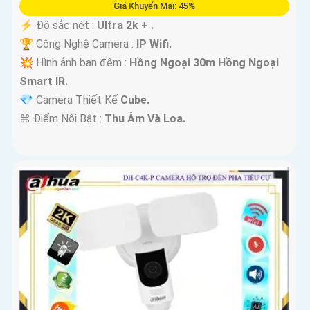
Giá Khuyến Mại: 45%
️⚡ Độ sắc nét :
Ultra 2k + .
🏆 Công Nghệ Camera :
IP Wifi.
💥 Hình ảnh ban đêm :
Hồng Ngoại 30m Hồng Ngoại
Smart IR.
💎 Camera Thiết Kế
Cube.
️⌘ Điểm Nỗi Bật :
Thu Âm Và Loa.