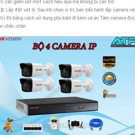
c cần giám sát một cách hiệu quả mà không bị cản trở.
₩
2:
Lắp đặt vật lý: Sau khi chọn vị trí, bạn tiến hành lắp camera v
 trí đó bằng cách sử dụng phụ kiện đi kèm và an Tâm camera đư
n chắc chắn.