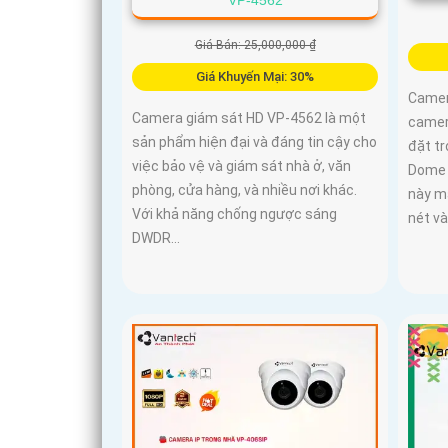
Giá Bán: 25,000,000 ₫
Giá Khuyến Mại: 30%
Camer
Camera giám sát HD VP-4562 là một
camera
sản phẩm hiện đại và đáng tin cậy cho
đặt tr
việc bảo vệ và giám sát nhà ở, văn
Dome 
phòng, cửa hàng, và nhiều nơi khác.
này m
Với khả năng chống ngược sáng
nét và
DWDR...