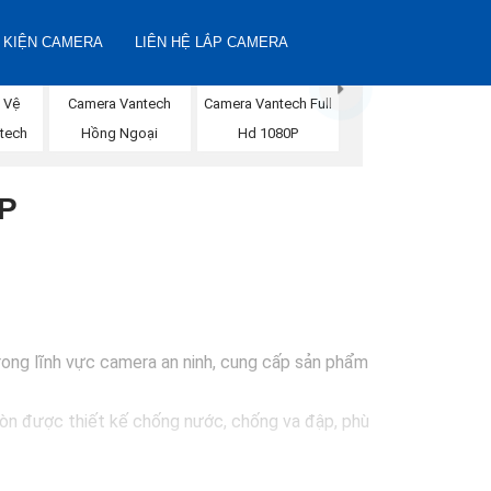
 KIỆN CAMERA
LIÊN HỆ LẮP CAMERA
 Vệ
Camera Vantech
Camera Vantech Full
tech
Hồng Ngoại
Hd 1080P
P
rong lĩnh vực camera an ninh, cung cấp sản phẩm
còn được thiết kế chống nước, chống va đập, phù
 sát và bảo vệ tài sản. Đồng thời, giá cả của sản