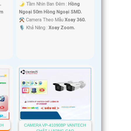
.
🌛 Tầm Nhìn Ban Đêm :
Hồng
im
Ngoại 50m Hồng Ngoại SMD.
⚒ Camera Theo Mẫu
Xoay 360.
️🎙 Khả Năng :
Xoay Zoom.
CH
CAMERA VP-41090BP VANTECH
CHẤT LƯỢNG CAO