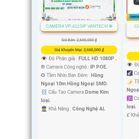
CAMERA VP-411SIP VANTECH ❇
C
Giá Bán: 2,600,000 ₫
Giá Khuyến Mại: 2,600,000 ₫
👁 Độ Phân giải :
FULL HD 1080P .
'
👁 Độ
®️ Camera Công nghệ :
IP POE.
🌠 Ca
✪ Tầm Nhìn Ban Đêm :
Hồng
🌛 T
Ngoại 10m Hồng Ngoại SMD.
Ngoạ
⛓ Cấu Tạo Camera
Dome Kim
🕉️ C
loại.
loại.
️👮 Khả Năng :
Công Nghệ AI.
️₤ Kh