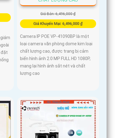
Giá Bán: 6,496,000 ₫
Giá Khuyến Mại: 6,496,000 ₫
Camera IP POE VP-41090BP là một
 giám
loại camera văn phòng dome kim loại
ngoài
chất lượng cao, được trang bị cảm
 đặt
biến hình ảnh 2.0 MP FULL HD 1080P,
thống
mang lại hình ảnh sắt nét và chất
lượng cao