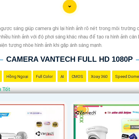
ay muốn tư vấn, hãy liên hệ với đại lý phân phối chính thức của
ợc sáng giúp camera ghi lại hình ảnh rõ nét trong môi trường c
nhiều hình ảnh với độ phơi sáng khác nhau để tạo ra hình ảnh cân 
 hiện tượng nhòe hình ảnh khi gặp ánh sáng mạnh.
CAMERA VANTECH FULL HD 1080P
Hồng Ngoại
Full Color
AI
CMOS
Xoay 360
Speed Dome
ụ Tốt