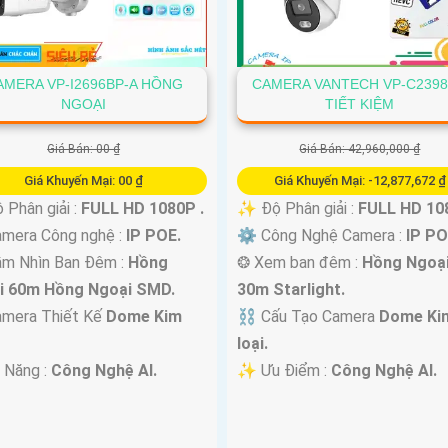
AMERA VP-I2696BP-A HỒNG
CAMERA VANTECH VP-C239
NGOẠI
TIẾT KIỆM
Giá Bán: 00 ₫
Giá Bán: 42,960,000 ₫
Giá Khuyến Mại: 00 ₫
Giá Khuyến Mại: -12,877,672 ₫
 Phân giải :
FULL HD 1080P .
✨ Độ Phân giải :
FULL HD 108
mera Công nghệ :
IP POE.
⚙ Công Nghệ Camera :
IP PO
ầm Nhìn Ban Đêm :
Hồng
❂ Xem ban đêm :
Hồng Ngoạ
i 60m Hồng Ngoại SMD.
30m Starlight.
amera Thiết Kế
Dome Kim
⛓ Cấu Tạo Camera
Dome Ki
loại.
ả Năng :
Công Nghệ AI.
️✨ Ưu Điểm :
Công Nghệ AI.