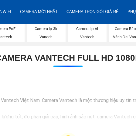
 WIFI
CAMERA MỚI NHẤT
CAMERA TRỌN GÓI GIÁ RẺ
PHỤ
mera PoE
Camera Ip 3k
Camera Ip AI
Camera Bảo
Vantech
Vanech
Vantech
Vành Đai Van
CAMERA VANTECH FULL HD 1080
a Vantech Việt Nam. Camera Vantech là một thương hiệu uy tín t
ượng tốt, độ phân giải cao, hình ảnh sắc nét. camera Vantech 
tech Việt Nam mang lại sự an tâm cho người dùng trong việc giám