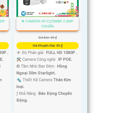
8DP
❇ CAMERA VP-C2398BP 2.0MP
CHUẨN
Giá Bán: 00 ₫
Giá Khuyến Mại: 00 ₫
0P .
☀️ Độ Phân giải :
FULL HD 1080P .
E.
⚒ Camera Công nghệ :
IP POE.
i
✪ Tầm Nhìn Ban Đêm :
Hồng
Ngoại 30m Starlight.
m
🔩 Thiết Kế Camera
Thân Kim
loại.
️ƒ Khả Năng :
Báo Động Chuyển
Động.