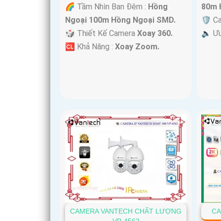
🌈 Tầm Nhìn Ban Đêm :
Hồng
80m 
Ngoại 100m Hồng Ngoại SMD.
🛡 C
🎲 Thiết Kế Camera
Xoay 360.
️🔈 Ư
️🆑 Khả Năng :
Xoay Zoom.
CAMERA VANTECH CHẤT LƯỢNG
CA
VP-4562