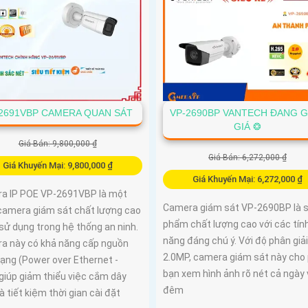
2691VBP CAMERA QUAN SÁT
VP-2690BP VANTECH ĐANG G
GIÁ ❂
Giá Bán: 9,800,000 ₫
Giá Bán: 6,272,000 ₫
Giá Khuyến Mại: 9,800,000 ₫
Giá Khuyến Mại: 6,272,000 ₫
a IP POE VP-2691VBP là một
Camera giám sát VP-2690BP là 
camera giám sát chất lượng cao
phẩm chất lượng cao với các tín
sử dụng trong hệ thống an ninh.
năng đáng chú ý. Với độ phân giải
a này có khả năng cấp nguồn
2.0MP, camera giám sát này cho
ạng (Power over Ethernet -
bạn xem hình ảnh rõ nét cả ngày 
giúp giảm thiểu việc cắm dây
đêm
à tiết kiệm thời gian cài đặt