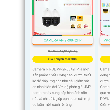
CAMERA VP-2R0842HP
VP-
Giá Bán: 64,960,000 ₫
Giá Khuyến Mại: 30%
Camera IP POE VP-2R0842HP là một
Camer
sản phẩm chất lượng cao, được thiết
dòng 
kế để đáp ứng các nhu cầu giám sát
được 
an ninh hiện đại. Với độ phân giải 4MP,
Camer
camera này cung cấp hình ảnh sắc
qua m
nét và chi tiết, giúp bạn quan sát mọi
POE), 
sự kiện một cách rõ ràng
điện v