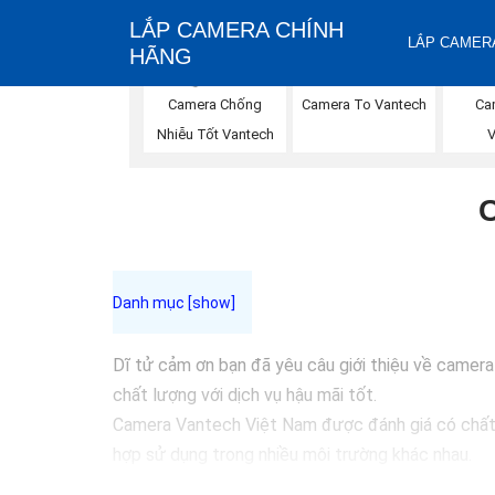
LẮP CAMERA CHÍNH
LẮP CAMERA
HÃNG
Ca
Camera Chống
Camera To Vantech
Nhiễu Tốt Vantech
Dĩ tử cảm ơn bạn đã yêu câu giới thiệu về camer
chất lượng với dịch vụ hậu mãi tốt.
Camera Vantech Việt Nam được đánh giá có chất l
hợp sử dụng trong nhiều môi trường khác nhau.
Với cam kết về chất lượng và dịch vụ, camera Van