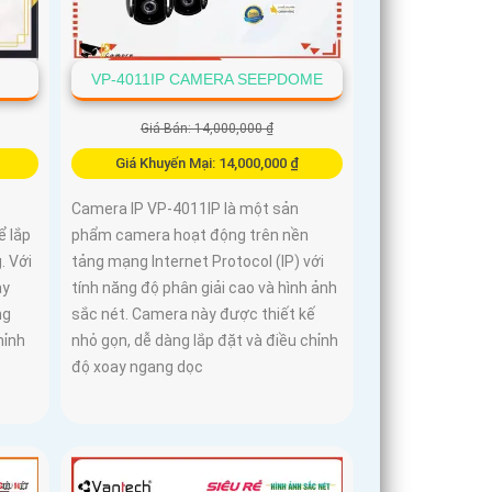
VP-4011IP CAMERA SEEPDOME
Giá Bán: 14,000,000 ₫
Giá Khuyến Mại: 14,000,000 ₫
Camera IP VP-4011IP là một sản
ể lắp
phẩm camera hoạt động trên nền
. Với
tảng mạng Internet Protocol (IP) với
ày
tính năng độ phân giải cao và hình ảnh
ng
sắc nét. Camera này được thiết kế
hỉnh
nhỏ gọn, dễ dàng lắp đặt và điều chỉnh
độ xoay ngang dọc