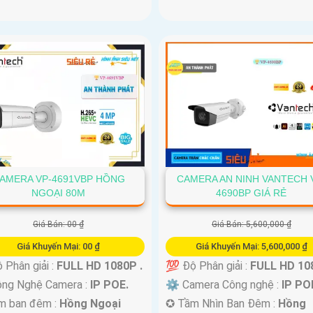
AMERA VP-4691VBP HỒNG
CAMERA AN NINH VANTECH 
NGOẠI 80M
4690BP GIÁ RẺ
Giá Bán: 00 ₫
Giá Bán: 5,600,000 ₫
Giá Khuyến Mại: 00 ₫
Giá Khuyến Mại: 5,600,000 ₫
 Phân giải :
FULL HD 1080P .
💯 Độ Phân giải :
FULL HD 108
ông Nghệ Camera :
IP POE.
⚙ Camera Công nghệ :
IP PO
m ban đêm :
Hồng Ngoại
✪ Tầm Nhìn Ban Đêm :
Hồng