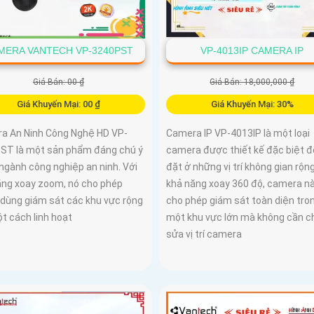
MERA VANTECH VP-3240PST
VP-4013IP CAMERA IP
Giá Bán: 00 ₫
Giá Bán: 18,000,000 ₫
Giá Khuyến Mại: 00 ₫
Giá Khuyến Mại: 30%
a An Ninh Công Nghệ HD VP-
Camera IP VP-4013IP là một loại
ST là một sản phẩm đáng chú ý
camera được thiết kế đặc biệt đ
ngành công nghiệp an ninh. Với
đặt ở những vị trí không gian rộng
ăng xoay zoom, nó cho phép
khả năng xoay 360 độ, camera n
 dùng giám sát các khu vực rộng
cho phép giám sát toàn diện tro
t cách linh hoạt
một khu vực lớn mà không cần c
sửa vị trí camera