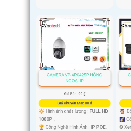
CAMERA VP-4R0425P HỒNG
C
NGOẠI IP
Giá Bán: 00 ₫
Giá Khuyến Mại: 00 ₫
🔆 Hình ảnh chất lượng :
FULL HD
🦉 Độ
1080P .
🌠 C
🏆 Công Nghệ Hình Ảnh :
IP POE.
❂ Xe