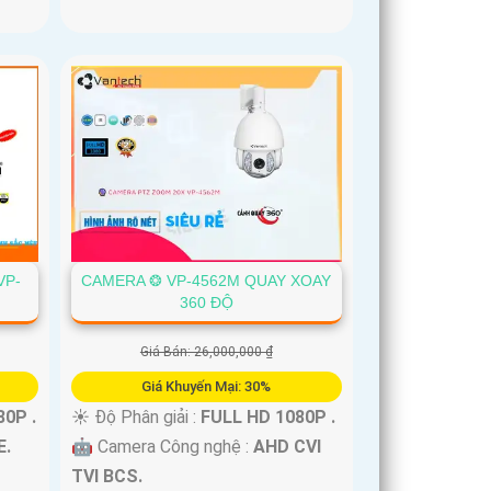
VP-
CAMERA ❂ VP-4562M QUAY XOAY
360 ĐỘ
Giá Bán: 26,000,000 ₫
Giá Khuyến Mại: 30%
0P .
☀️ Độ Phân giải :
FULL HD 1080P .
E.
🤖️ Camera Công nghệ :
AHD CVI
TVI BCS.