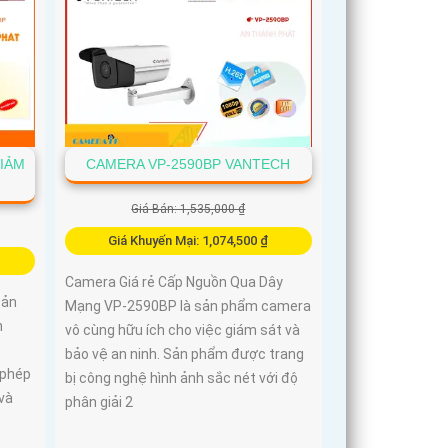
IẢM
CAMERA VP-2590BP VANTECH
Giá Bán: 1,535,000 ₫
Giá Khuyến Mại: 1,074,500 ₫
Camera Giá rẻ Cấp Nguồn Qua Dây
sản
Mạng VP-2590BP là sản phẩm camera
h
vô cùng hữu ích cho việc giám sát và
bảo vệ an ninh. Sản phẩm được trang
 phép
bị công nghệ hình ảnh sắc nét với độ
và
phân giải 2