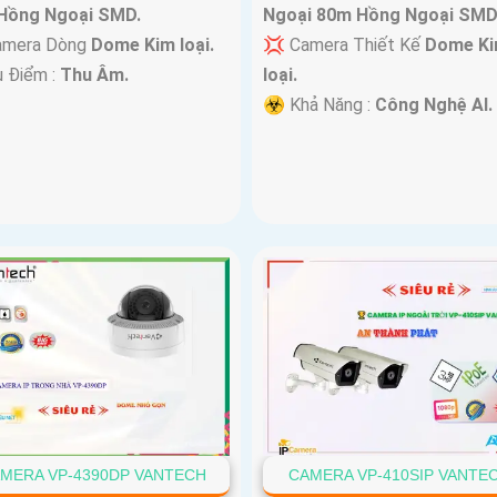
Hồng Ngoại SMD.
Ngoại 80m Hồng Ngoại SMD
amera Dòng
Dome Kim loại.
💢 Camera Thiết Kế
Dome K
u Điểm :
Thu Âm.
loại.
️☣️ Khả Năng :
Công Nghệ AI.
MERA VP-4390DP VANTECH
CAMERA VP-410SIP VANTE