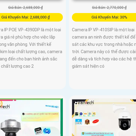
Giá Bán: 2,688,000 ₫
Giá Bán: 2,770,000 ₫
Giá Khuyến Mại: 2,688,000 ₫
Giá Khuyến Mại: 30%
a IP POE VP-4390DP là một loại
Camera IP VP-410SIP là một loại
 giá rẻ phù hợp cho việc lắp
camera an ninh được thiết kế để
ong văn phòng. Với thiết kế
sát các khu vực trong nhà hoặc 
kim loại chất lượng cao, camera
trời. Camera này có thể được cài
ang đến cho bạn hình ảnh sắc
dễ dàng và tích hợp vào các hệ 
 chất lượng cao 2
giám sát hiện có