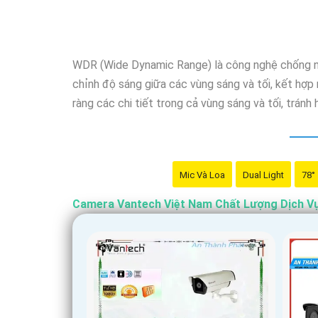
phẩm cũng được đánh giá là hợp lý, phải chăng.
Nếu bạn cần thêm thông tin chi tiết về sản phẩm h
WDR (Wide Dynamic Range) là công nghệ chống ngư
chỉnh độ sáng giữa các vùng sáng và tối, kết hợp 
ràng các chi tiết trong cả vùng sáng và tối, tránh
Mic Và Loa
Dual Light
78°
Camera Vantech Việt Nam Chất Lượng Dịch V