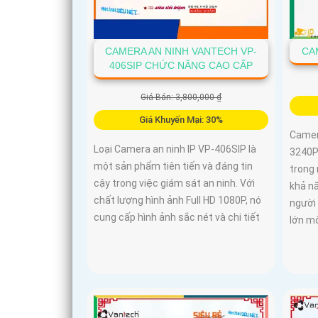
CAMERA AN NINH VANTECH VP-
CA
406SIP CHỨC NĂNG CAO CẤP
Giá Bán: 3,800,000 ₫
Giá Khuyến Mại: 30%
Camer
Loại Camera an ninh IP VP-406SIP là
3240P
một sản phẩm tiên tiến và đáng tin
trong 
cậy trong việc giám sát an ninh. Với
khả n
chất lượng hình ảnh Full HD 1080P, nó
người
cung cấp hình ảnh sắc nét và chi tiết
lớn mộ