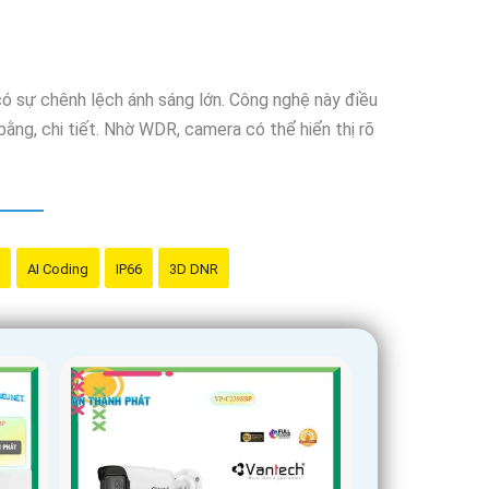
 Vantech để được hỗ trợ tốt nhất.
ó sự chênh lệch ánh sáng lớn. Công nghệ này điều
bằng, chi tiết. Nhờ WDR, camera có thể hiển thị rõ
AI Coding
IP66
3D DNR