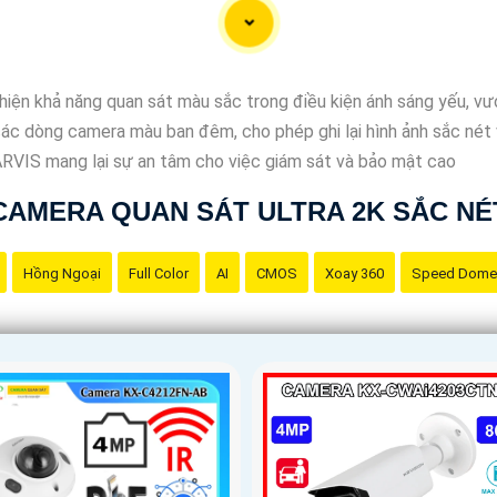
hiện khả năng quan sát màu sắc trong điều kiện ánh sáng yếu, vượ
c dòng camera màu ban đêm, cho phép ghi lại hình ảnh sắc nét v
ARVIS mang lại sự an tâm cho việc giám sát và bảo mật cao
CAMERA QUAN SÁT ULTRA 2K SẮC NÉ
Hồng Ngoại
Full Color
AI
CMOS
Xoay 360
Speed Dome