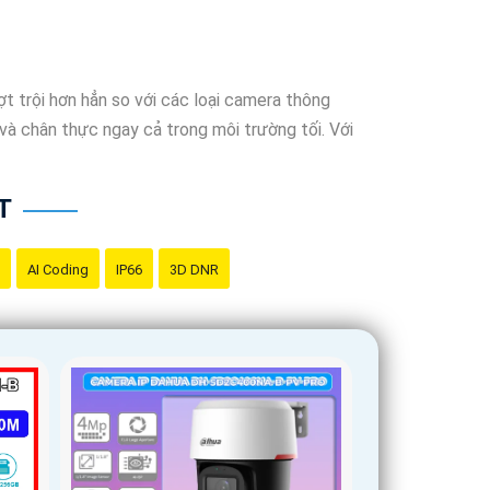
t trội hơn hẳn so với các loại camera thông
à chân thực ngay cả trong môi trường tối. Với
T
AI Coding
IP66
3D DNR