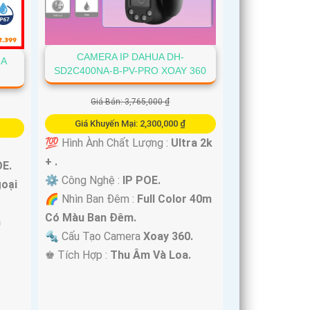
CAMERA IP DAHUA DH-
RA
SD2C400NA-B-PV-PRO XOAY 360
Giá Bán: 3,765,000 ₫
Giá Khuyến Mại: 2,300,000 ₫
💯 Hình Ành Chất Lượng :
Ultra 2k
+ .
OE.
⚙ Công Nghệ :
IP POE.
oại
🌈 Nhìn Ban Đêm :
Full Color 40m
Có Màu Ban Ðêm.
m
🔩 Cấu Tạo Camera
Xoay 360.
️♚ Tích Hợp :
Thu Âm Và Loa.