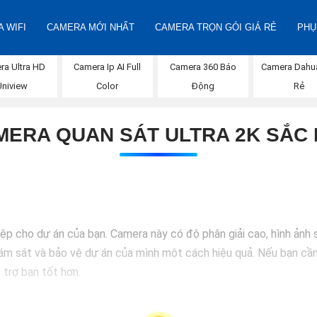
 WIFI
CAMERA MỚI NHẤT
CAMERA TRỌN GÓI GIÁ RẺ
PHỤ
ra Ultra HD
Camera Ip AI Full
Camera 360 Báo
Camera Dahu
Uniview
Color
Động
Rẻ
MERA QUAN SÁT ULTRA 2K SẮC 
p cho dự án của bạn. Camera này có độ phân giải cao, hình ảnh s
m sát và bảo vệ dự án của mình một cách hiệu quả. Nếu bạn cần 
 trợ bạn tốt hơn.