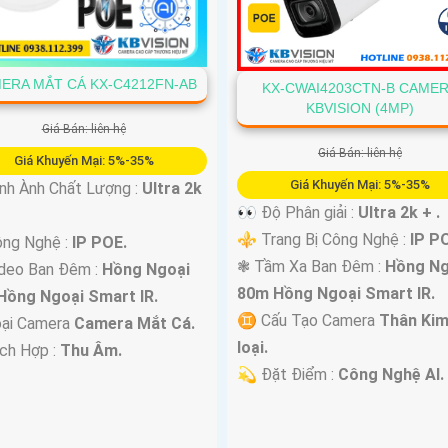
ERA MẮT CÁ KX-C4212FN-AB
KX-CWAI4203CTN-B CAME
KBVISION (4MP)
Giá Bán: liên hệ
Giá Bán: liên hệ
Giá Khuyến Mại: 5%-35%
Giá Khuyến Mại: 5%-35%
h Ành Chất Lượng :
Ultra 2k
👀 Độ Phân giải :
Ultra 2k + .
⚜️ Trang Bị Công Nghệ :
IP P
ông Nghệ :
IP POE.
❃ Tầm Xa Ban Đêm :
Hồng Ng
deo Ban Đêm :
Hồng Ngoại
80m Hồng Ngoại Smart IR.
Hồng Ngoại Smart IR.
♊ Cấu Tạo Camera
Thân Ki
oại Camera
Camera Mắt Cá.
loại.
ích Hợp :
Thu Âm.
️💫 Đặt Điểm :
Công Nghệ AI.