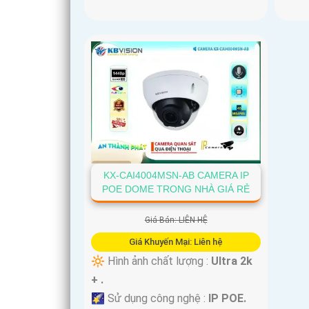
KX-CAI4004MSN-AB CAMERA IP
POE DOME TRONG NHÀ GIÁ RẺ
Giá Bán: LIÊN HỆ
Giá Khuyến Mại: Liên hệ
🔆 Hình ảnh chất lượng :
Ultra 2k
+ .
🌠 Sử dụng công nghệ :
IP POE.