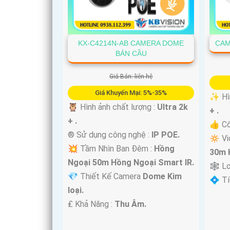
KX-C4214N-AB CAMERA DOME
CAM
BÁN CẦU
Giá Bán: liên hệ
'
Giá Khuyến Mại: 5%-35%
✨ Hìn
🦉 Hình ảnh chất lượng :
Ultra 2k
+ .
+ .
👍 C
®️ Sử dụng công nghệ :
IP POE.
🔅 Vi
💥 Tầm Nhìn Ban Đêm :
Hồng
30m 
Ngoại 50m Hồng Ngoại Smart IR.
🕸️ L
💎 Thiết Kế Camera
Dome Kim
️💠 T
loại.
️₤ Khả Năng :
Thu Âm.