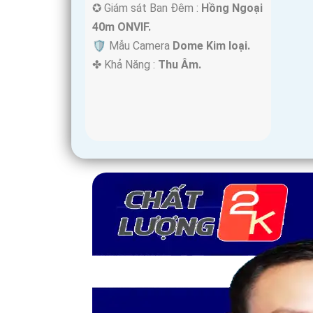
✪ Giám sát Ban Đêm :
Hồng Ngoại
40m ONVIF.
🛡 Mẫu Camera
Dome Kim loại.
️✤ Khả Năng :
Thu Âm.