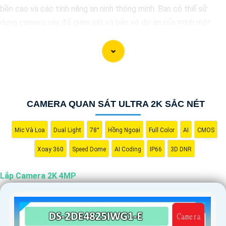
bền cao và các tính năng an ninh thông minh. Bạn có thể sử
dụng camera này để giám sát và bảo vệ dự án của mình một
cách hiệu quả. Nếu bạn cần thêm thông tin hoặc hỗ trợ, vui lòng
cho biết thêm chi tiết để chúng Từng công trình có thể hỗ trợ
bạn tốt hơn.
CAMERA QUAN SÁT ULTRA 2K SẮC NÉT
Mic Và Loa
Dual Light
78°
Hồng Ngoại
Full Color
AI
CMOS
Xoay 360
Speed Dome
AI Coding
IP66
3D DNR
Lắp Camera 2K 4MP
'