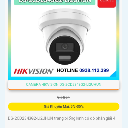
CAMERA HIKVISION DS-2CD2343G2-LI2UHUN
Giá Bán:
Giá Khuyến Mại: 5%-35%
DS-2CD2343G2-LI2UHUN trang bị ống kính có độ phân giải 4