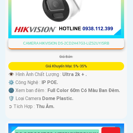
CAMERA HIKVISION DS-2CD2H47G3-LIZS2UY/SRB
Giá Bán:
Giá Khuyến Mại: 5%-35%
👁 Hình Ành Chất Lượng :
Ultra 2k + .
⚙ Công Nghệ :
IP POE.
🌚 Xem ban đêm :
Full Color 60m Có Màu Ban Ðêm.
🛡 Loại Camera
Dome Plastic.
️➲ Tích Hợp :
Thu Âm.