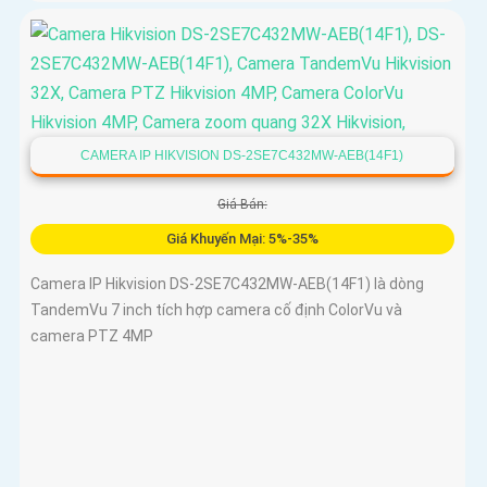
CAMERA IP HIKVISION DS-2SE7C432MW-AEB(14F1)
Giá Bán:
Giá Khuyến Mại: 5%-35%
Camera IP Hikvision DS-2SE7C432MW-AEB(14F1) là dòng
TandemVu 7 inch tích hợp camera cố định ColorVu và
camera PTZ 4MP