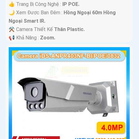
👍 Trang Bị Công Nghệ :
IP POE.
🌙 Xem Được Ban Đêm :
Hồng Ngoại 60m Hồng
Ngoại Smart IR.
⚒ Camera Thiết Kế
Thân Plastic.
️📢 Khả Năng :
Zoom.