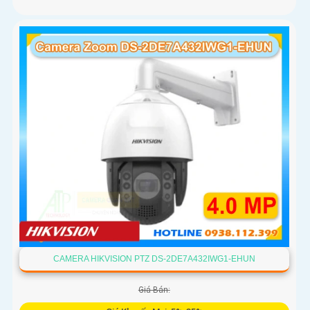
CAMERA HIKVISION PTZ DS-2DE7A432IWG1-EHUN
Giá Bán: