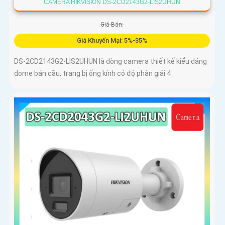
CAMERA HIKVISION DS-2CD2143G2-LIS2UHUN
Giá Bán:
Giá Khuyến Mại: 5%-35%
DS-2CD2143G2-LIS2UHUN là dòng camera thiết kế kiểu dáng
dome bán cầu, trang bị ống kính có độ phân giải 4