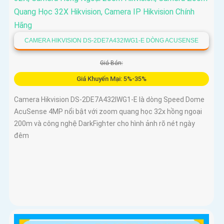
CAMERA HIKVISION DS-2DE7A432IWG1-E DÒNG ACUSENSE
Giá Bán:
Giá Khuyến Mại: 5%-35%
Camera Hikvision DS-2DE7A432IWG1-E là dòng Speed Dome
AcuSense 4MP nổi bật với zoom quang học 32x hồng ngoại
200m và công nghệ DarkFighter cho hình ảnh rõ nét ngày
đêm