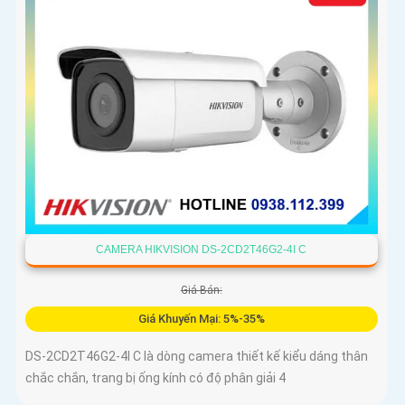
CAMERA HIKVISION DS-2CD2T46G2-4I C
Giá Bán:
Giá Khuyến Mại: 5%-35%
DS-2CD2T46G2-4I C là dòng camera thiết kế kiểu dáng thân
chắc chắn, trang bị ống kính có độ phân giải 4