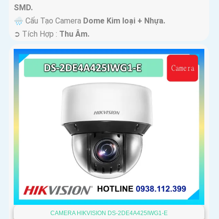
SMD.
🌧️ Cấu Tạo Camera
Dome Kim loại + Nhựa.
️➲ Tích Hợp :
Thu Âm.
CAMERA HIKVISION DS-2DE4A425IWG1-E