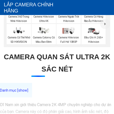
LẮP CAMERA CHÍNH
HÃNG
Camera 360 Trong
Camera Hikvision
Camera Ngoài Trời
Camera Có Hàng
Nhà Hikvision
Ultra 4K
Hikvision
Rào Ảo Hikvision
Camera Có Thẻ Nhớ
Camera Colorvu Có
Camera Hikvision
Đầu Ghi H.265+
SD HIKVISION
Màu Ban Đêm
Full Hd 1080P
Hikvision
CAMERA QUAN SÁT ULTRA 2K
SẮC NÉT
Dĩ Nam xin giới thiệu Camera 2K 4MP chuyên nghiệp cho dự án
của bạn. Camera này có độ phân giải cao, hình ảnh sắc nét, độ