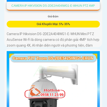
CAMERA IP HIKVISION DS-2DE2A404IWG1-E-WHUN PTZ 4MP
Giá Bán:
Giá Khuyến Mại: 5%-35%
Camera IP Hikvision DS-2DE2A404IWG1-E-WHUN Mini PTZ
AcuSense Wi-Fi là dòng camera có độ phân giải 4MP tích hợp
zoom quang 4X, AI nhận diện người và phương tiện, đàm
thoại hai chiều, hồng ngoại 20m cùng khả năng kết nối không
dây linh hoạt cho hệ thống giám sát hiện đại