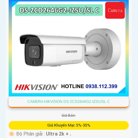
CAMERA HIKVISION DS-2CD2646G2-IZSU/SL C
Giá Bán:
Giá Khuyến Mại: 5%-35%
🔅 Độ Phân giải :
Ultra 2k + .