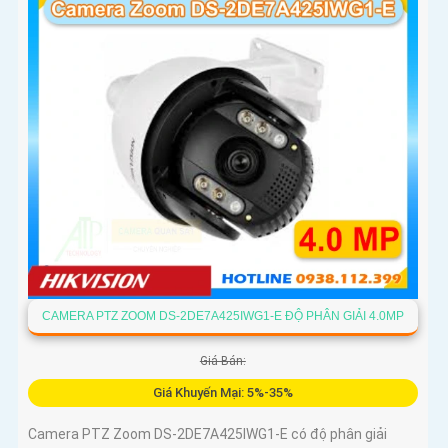
CAMERA PTZ ZOOM DS-2DE7A425IWG1-E ĐỘ PHÂN GIẢI 4.0MP
Giá Bán:
Giá Khuyến Mại: 5%-35%
Camera PTZ Zoom DS-2DE7A425IWG1-E có độ phân giải