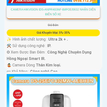
CAMERA HIKVISION IDS-ANPR403NF-BI/POE/0832 NHẬN DIỆN
BIỂN SỐ XE
Giá Bán:
Giá Khuyến Mại: 5%-35%
✨ Hình ảnh chất lượng :
Ultra 2k + .
⚒ Sử dụng công nghệ :
IP.
❂ Xem Được Ban Đêm :
Công Nghệ Chuyên Dụng
Hồng Ngoại Smart IR.
🤹 Camera Dòng
Thân Kim loại.
️ლ Khả Năng :
Công nghệ Cao.