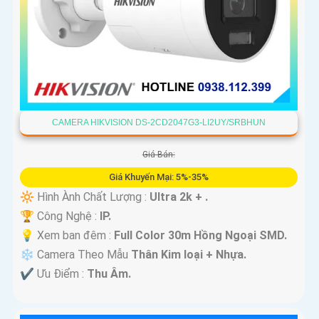
CAMERA HIKVISION DS-2CD2047G3-LI2UY/SRBHUN
Giá Bán:
Giá Khuyến Mại: 5%-35%
🔆 Hình Ành Chất Lượng :
Ultra 2k + .
🏆 Công Nghệ :
IP.
💡 Xem ban đêm :
Full Color 30m Hồng Ngoại SMD.
❄ Camera Theo Mẫu
Thân Kim loại + Nhựa.
️✔️ Ưu Điểm :
Thu Âm.