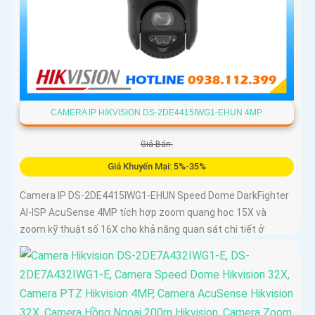
CAMERA IP HIKVISION DS-2DE4415IWG1-EHUN 4MP
Giá Bán:
Giá Khuyến Mại: 5%-35%
Camera IP DS-2DE4415IWG1-EHUN Speed Dome DarkFighter
AI-ISP AcuSense 4MP tích hợp zoom quang học 15X và
zoom kỹ thuật số 16X cho khả năng quan sát chi tiết ở
khoảng cách xa, AI AcuSense nhận diện người và phương
tiện hỗ trợ chụp đồng thời tối đa 5 khuôn mặt