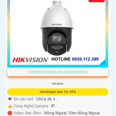
CAMERA HIKVISION DS-2DE4825IWG1-E
Giá Bán:
Giá Khuyến Mại: 5%-35%
👁 Độ sắc nét :
Ultra 2k + .
👍 Công Nghệ Camera :
IP.
🔴 Video Ban Đêm :
Hồng Ngoại 10m Hồng Ngoại