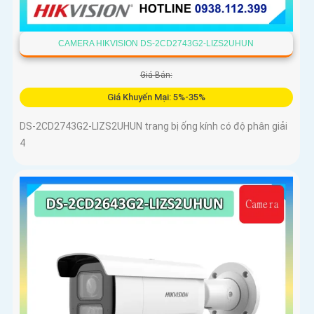
CAMERA HIKVISION DS-2CD2743G2-LIZS2UHUN
Giá Bán:
Giá Khuyến Mại: 5%-35%
DS-2CD2743G2-LIZS2UHUN trang bị ống kính có độ phân giải
4