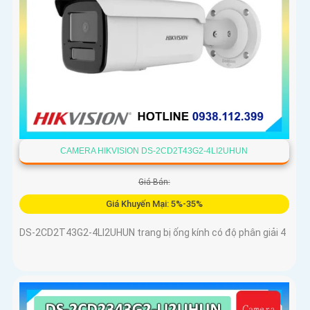
CAMERA HIKVISION DS-2CD2T43G2-4LI2UHUN
Giá Bán:
Giá Khuyến Mại: 5%-35%
DS-2CD2T43G2-4LI2UHUN trang bị ống kính có độ phân giải 4