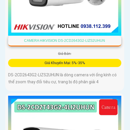
CAMERA HIKVISION DS-2CD2643G2-LIZS2UHUN
Giá Bán:
Giá Khuyến Mại: 5%-35%
DS-2CD2643G2-LIZS2UHUN là dòng camera với ống kính có
thể zoom thay đổi tiêu cự, trang bị độ phân giải 4