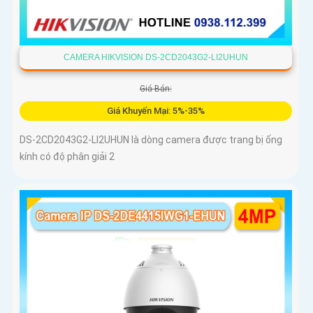
CAMERA HIKVISION DS-2CD2043G2-LI2UHUN
Giá Bán:
Giá Khuyến Mại: 5%-35%
DS-2CD2043G2-LI2UHUN là dòng camera được trang bị ống
kính có độ phân giải 2