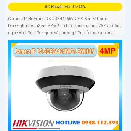
Giá Khuyến Mại: 5%-35%
Camera IP Hikvision DS-2DE4425IWG-E B Speed Dome
DarkFighter AcuSense 4MP sở hữu zoom quang 25X và Công
nghệ AI nhận diện người và phương tiện, hỗ trợ chụp ảnh
khuôn mặt lên đến 5 khuôn mặt cùng 1 thời điểm