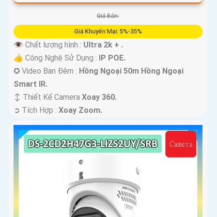
Giá Bán:
Giá Khuyến Mại: 5%-35%
👁 Chất lượng hình :
Ultra 2k + .
👍 Công Nghệ Sử Dụng :
IP POE.
✪ Video Ban Đêm :
Hồng Ngoại 50m Hồng Ngoại
Smart IR.
↕️ Thiết Kế Camera
Xoay 360.
️➲ Tích Hợp :
Xoay Zoom.