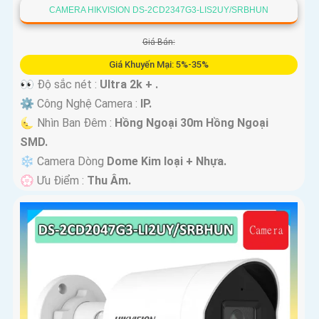
CAMERA HIKVISION DS-2CD2347G3-LIS2UY/SRBHUN
Giá Bán:
Giá Khuyến Mại: 5%-35%
👀 Độ sắc nét :
Ultra 2k + .
⚙ Công Nghệ Camera :
IP.
🌜 Nhìn Ban Đêm :
Hồng Ngoại 30m Hồng Ngoại
SMD.
❄ Camera Dòng
Dome Kim loại + Nhựa.
️💮 Ưu Điểm :
Thu Âm.