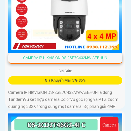
CAMERA IP HIKVISION DS-2SE7C432MW-AEBHUN
Giá Bán:
Giá Khuyến Mại: 5%-35%
Camera IP HIKVISION DS-2SE7C432MW-AEBHUN là dòng
TandemVu kết hợp camera ColorVu góc rộng và PTZ zoom
quang học 32X trong cùng một camera. Độ phân giải 4MP
hồng ngoại 200m chuẩn nén H