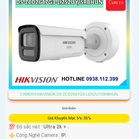
CAMERA HIKVISION DS-2CD2647G3-LIZS2UY/SRBHUN
Giá Bán:
Giá Khuyến Mại: 5%-35%
💯 Độ sắc nét :
Ultra 2k + .
⚜️ Công Nghệ Camera :
IP.