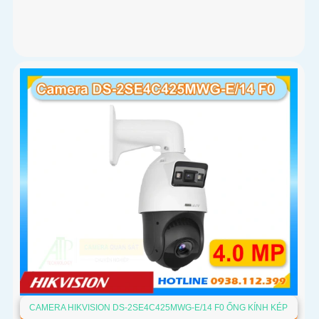
CAMERA HIKVISION DS-2SE4C425MWG-E/14 F0 ỐNG KÍNH KÉP