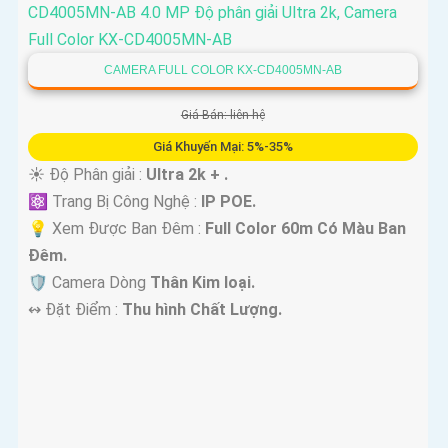
CAMERA FULL COLOR KX-CD4005MN-AB
Giá Bán: liên hệ
Giá Khuyến Mại: 5%-35%
☀️ Độ Phân giải :
Ultra 2k + .
⚛️ Trang Bị Công Nghệ :
IP POE.
💡 Xem Được Ban Đêm :
Full Color 60m Có Màu Ban
Ðêm.
🛡 Camera Dòng
Thân Kim loại.
️↭ Đặt Điểm :
Thu hình Chất Lượng.