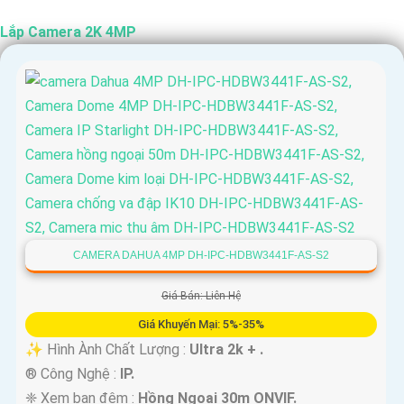
Lắp Camera 2K 4MP
CAMERA DAHUA 4MP DH-IPC-HDBW3441F-AS-S2
Giá Bán: Liên Hệ
Giá Khuyến Mại: 5%-35%
✨ Hình Ành Chất Lượng :
Ultra 2k + .
®️ Công Nghệ :
IP.
❈ Xem ban đêm :
Hồng Ngoại 30m ONVIF.