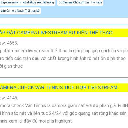
Lắp camera wifi hot nhất giá rẻ chất lượng
Bô Camera Chống Trộm Hikvision
Lắp Camera Ngoài Trời trọn bộ
ẮP ĐẶT CAMERA LIVESTREAM SỰ KIỆN THỂ THAO
ew: 4653.
p đặt camera livestream thể thao là giải pháp giúp ghi hình và p
ực tiếp các trận đấu với chất lượng hình ảnh rõ nét ổn định theo
ời gian thực
AMERA CHECK VAR TENNIS TÍCH HỢP LIVESTREAM
ew: 4145.
mera Check Var Tennis là camera giám sát với độ phân giải Full
i hình sắc nét và liên tục 24/24 với góc quang sát rộng khác sân
nnis xem lại đầy đủ mọi pha highlight