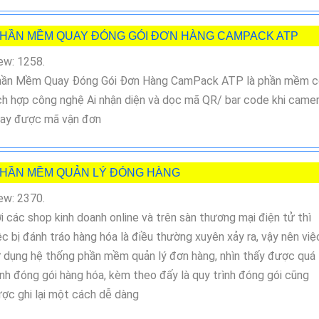
HẦN MỀM QUAY ĐÓNG GÓI ĐƠN HÀNG CAMPACK ATP
ew: 1258.
ần Mềm Quay Đóng Gói Đơn Hàng CamPack ATP là phần mềm c
ch hợp công nghệ Ai nhận diện và dọc mã QR/ bar code khi came
ay được mã vận đơn
HẦN MỀM QUẢN LÝ ĐÓNG HÀNG
ew: 2370.
i các shop kinh doanh online và trên sàn thương mại điện tử thì
ệc bị đánh tráo hàng hóa là điều thường xuyên xảy ra, vậy nên việ
 dụng hệ thống phần mềm quản lý đơn hàng, nhìn thấy được quá
ình đóng gói hàng hóa, kèm theo đấy là quy trình đóng gói cũng
ợc ghi lại một cách dễ dàng