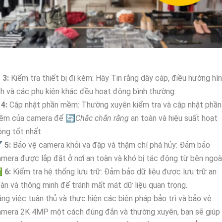
↱
3:
Kiểm tra thiết bị đi kèm: Hãy Tin rằng dây cáp, điều hướng hì
h và các phụ kiện khác đều hoạt động bình thường.
⋩
4:
Cập nhật phần mềm: Thường xuyên kiểm tra và cập nhật phần
ềm của camera để 🔄
Chắc chắn rằng
an toàn và hiệu suất hoạt
ng tốt nhất.
️
5:
Bảo vệ camera khỏi va đập và thậm chí phá hủy: Đảm bảo
mera được lắp đặt ở nơi an toàn và khó bị tác động từ bên ngoài
✅
6:
Kiểm tra hệ thống lưu trữ: Đảm bảo dữ liệu được lưu trữ an
àn và thông minh để tránh mất mát dữ liệu quan trọng.
ng việc tuân thủ và thực hiện các biện pháp bảo trì và bảo vệ
amera 2K 4MP một cách đúng đắn và thường xuyên, bạn sẽ giúp