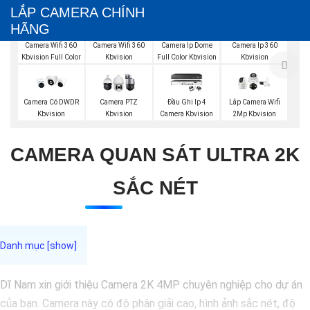
LẮP CAMERA CHÍNH
HÃNG
Camera Wifi 360
Camera Wifi 360
Camera Ip Dome
Camera Ip 360
Kbvision
Kbvision Full Color
Full Color Kbvision
Kbvision
Camera Có DWDR
Camera PTZ
Đầu Ghi Ip 4
Lắp Camera Wifi
Kbvision
Kbvision
Camera Kbvision
2Mp Kbvision
CAMERA QUAN SÁT ULTRA 2K
SẮC NÉT
Dĩ Nam xin giới thiệu Camera 2K 4MP chuyên nghiệp cho dự án
của bạn. Camera này có độ phân giải cao, hình ảnh sắc nét, độ