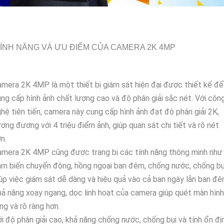
ÍNH NĂNG VÀ ƯU ĐIỂM CỦA CAMERA 2K 4MP
mera 2K 4MP là một thiết bị giám sát hiện đại được thiết kế để
ng cấp hình ảnh chất lượng cao và độ phân giải sắc nét. Với côn
hệ tiên tiến, camera này cung cấp hình ảnh đạt độ phân giải 2K,
ơng đương với 4 triệu điểm ảnh, giúp quan sát chi tiết và rõ nét
n.
amera 2K 4MP cũng được trang bị các tính năng thông minh như
m biến chuyển động, hồng ngoại ban đêm, chống nước, chống bụ
úp việc giám sát dễ dàng và hiệu quả vào cả ban ngày lẫn ban đê
ả năng xoay ngang, dọc linh hoạt của camera giúp quét màn hình
ng và rõ ràng hơn.
i độ phân giải cao, khả năng chống nước, chống bụi và tính ổn đị