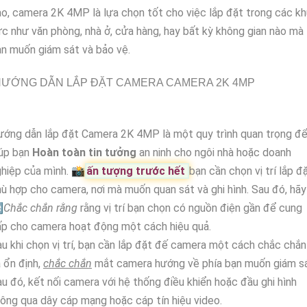
o, camera 2K 4MP là lựa chọn tốt cho việc lắp đặt trong các kh
c như văn phòng, nhà ở, cửa hàng, hay bất kỳ không gian nào mà
n muốn giám sát và bảo vệ.
HƯỚNG DẪN LẮP ĐẶT CAMERA CAMERA 2K 4MP
ớng dẫn lắp đặt Camera 2K 4MP là một quy trình quan trọng đ
iúp bạn
Hoàn toàn tin tưởng
an ninh cho ngôi nhà hoặc doanh
hiệp của mình. 📸
ấn tượng trước hết
bạn cần chọn vị trí lắp đ
ù hợp cho camera, nơi mà muốn quan sát và ghi hình. Sau đó, hãy

Chắc chắn rằng
rằng vị trí bạn chọn có nguồn điện gần để cung
ấp cho camera hoạt động một cách hiệu quả.
u khi chọn vị trí, bạn cần lắp đặt đế camera một cách chắc chắn
 ổn định,
chắc chắn
mắt camera hướng về phía bạn muốn giám sá
u đó, kết nối camera với hệ thống điều khiển hoặc đầu ghi hình
ông qua dây cáp mạng hoặc cáp tín hiệu video.