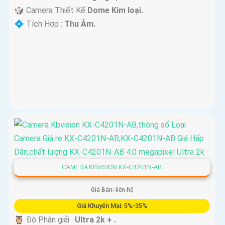
🎲 Camera Thiết Kế
Dome Kim loại.
️💠 Tích Hợp :
Thu Âm.
CAMERA KBVISION KX-C4201N-AB
Giá Bán: liên hệ
Giá Khuyến Mại: 5%-35%
🦉 Độ Phân giải :
Ultra 2k + .