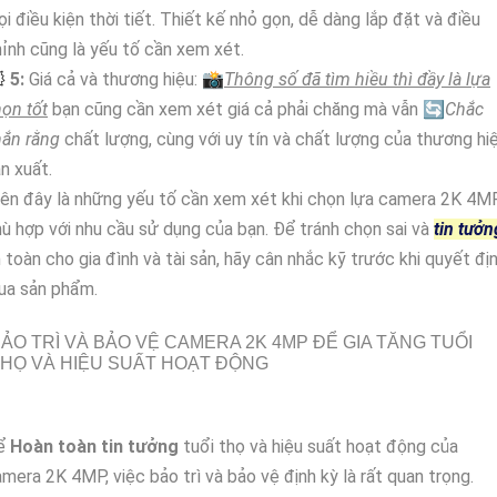
i điều kiện thời tiết. Thiết kế nhỏ gọn, dễ dàng lắp đặt và điều
ỉnh cũng là yếu tố cần xem xét.
️
5:
Giá cả và thương hiệu: 📸
Thông số đã tìm hiều thì đầy là lựa
ọn tốt
bạn cũng cần xem xét giá cả phải chăng mà vẫn 🔄
Chắc
hắn rằng
chất lượng, cùng với uy tín và chất lượng của thương hi
n xuất.
ên đây là những yếu tố cần xem xét khi chọn lựa camera 2K 4M
ù hợp với nhu cầu sử dụng của bạn. Để tránh chọn sai và
tin tưởn
 toàn cho gia đình và tài sản, hãy cân nhắc kỹ trước khi quyết đị
ua sản phẩm.
ẢO TRÌ VÀ BẢO VỆ CAMERA 2K 4MP ĐỂ GIA TĂNG TUỔI
HỌ VÀ HIỆU SUẤT HOẠT ĐỘNG
ể
Hoàn toàn tin tưởng
tuổi thọ và hiệu suất hoạt động của
mera 2K 4MP, việc bảo trì và bảo vệ định kỳ là rất quan trọng.