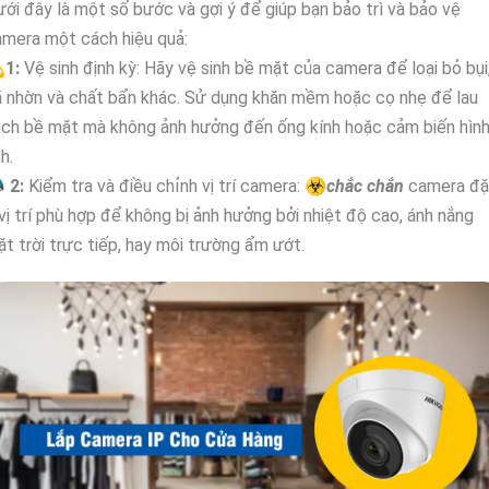
ới đây là một số bước và gợi ý để giúp bạn bảo trì và bảo vệ
mera một cách hiệu quả:

1:
Vệ sinh định kỳ: Hãy vệ sinh bề mặt của camera để loại bỏ bụi
 nhờn và chất bẩn khác. Sử dụng khăn mềm hoặc cọ nhẹ để lau
ch bề mặt mà không ảnh hưởng đến ống kính hoặc cảm biến hìn
h.

2:
Kiểm tra và điều chỉnh vị trí camera: ☣️
chắc chắn
camera đặ
vị trí phù hợp để không bị ảnh hưởng bởi nhiệt độ cao, ánh nắng
t trời trực tiếp, hay môi trường ẩm ướt.