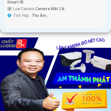
Smart IR.
🕸️ Loại Camera
Camera Mắt Cá.
️💠 Tích Hợp :
Thu Âm.