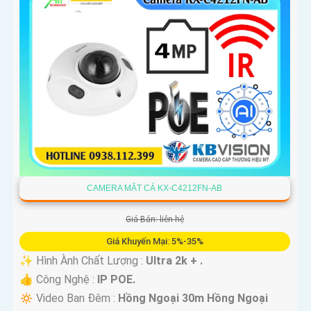
CAMERA MẮT CÁ KX-C4212FN-AB
Giá Bán: liên hệ
Giá Khuyến Mại: 5%-35%
✨ Hình Ành Chất Lượng :
Ultra 2k + .
👍 Công Nghệ :
IP POE.
🔅 Video Ban Đêm :
Hồng Ngoại 30m Hồng Ngoại