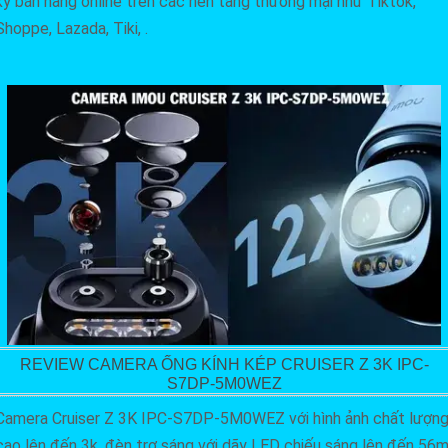
ký bán hàng online trên các nền tảng thương mại như Tiktok,
Shoppe, Lazada, Tiki, .
REVIEW CAMERA ỐNG KÍNH KÉP CRUISER Z 3K IPC-
S7DP-5M0WEZ
Camera Cruiser Z 3K IPC-S7DP-5M0WEZ với hình ảnh chất lượn
cao lên đến 3k, đèn trợ sáng với dãy LED chiếu sáng lên đến 56m