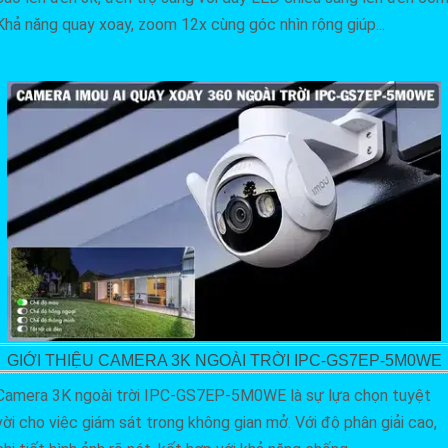
Khả năng quay xoay, zoom 12x cùng góc nhìn rộng giúp...
GIỚI THIỆU CAMERA 3K NGOÀI TRỜI IPC-GS7EP-5M0WE
Camera 3K ngoài trời IPC-GS7EP-5M0WE là sự lựa chọn tuyệt
vời cho việc giám sát trong không gian mở. Với độ phân giải cao,