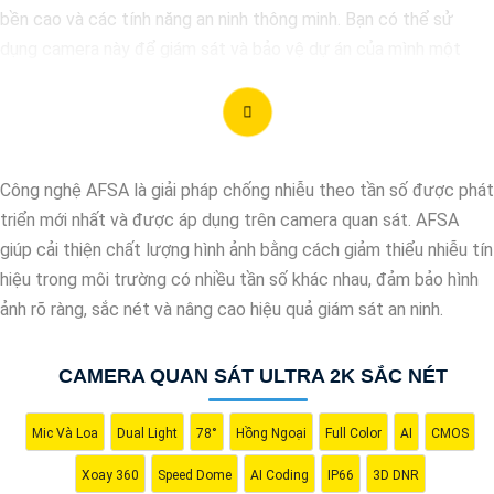
bền cao và các tính năng an ninh thông minh. Bạn có thể sử
dụng camera này để giám sát và bảo vệ dự án của mình một
cách hiệu quả. Nếu bạn cần thêm thông tin hoặc hỗ trợ, vui lòng
cho biết thêm chi tiết để chúng Từng công trình có thể hỗ trợ
bạn tốt hơn.
Công nghệ AFSA là giải pháp chống nhiễu theo tần số được phát
triển mới nhất và được áp dụng trên camera quan sát. AFSA
giúp cải thiện chất lượng hình ảnh bằng cách giảm thiểu nhiễu tín
hiệu trong môi trường có nhiều tần số khác nhau, đảm bảo hình
ảnh rõ ràng, sắc nét và nâng cao hiệu quả giám sát an ninh.
CAMERA QUAN SÁT ULTRA 2K SẮC NÉT
Mic Và Loa
Dual Light
78°
Hồng Ngoại
Full Color
AI
CMOS
'
Xoay 360
Speed Dome
AI Coding
IP66
3D DNR