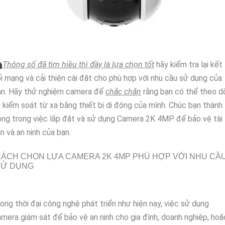

Thông số đã tìm hiều thì đầy là lựa chọn tốt
hãy kiểm tra lại kết
i mạng và cải thiện cài đặt cho phù hợp với nhu cầu sử dụng của
ạn. Hãy thử nghiệm camera để
chắc chắn
rằng bạn có thể theo d
 kiểm soát từ xa bằng thiết bị di động của mình. Chúc bạn thành
ng trong việc lắp đặt và sử dụng Camera 2K 4MP để bảo vệ tài
n và an ninh của bạn.
ÁCH CHỌN LỰA CAMERA 2K 4MP PHÙ HỢP VỚI NHU CẦ
SỬ DỤNG
ong thời đại công nghệ phát triển như hiện nay, việc sử dụng
mera giám sát để bảo vệ an ninh cho gia đình, doanh nghiệp, hoặ