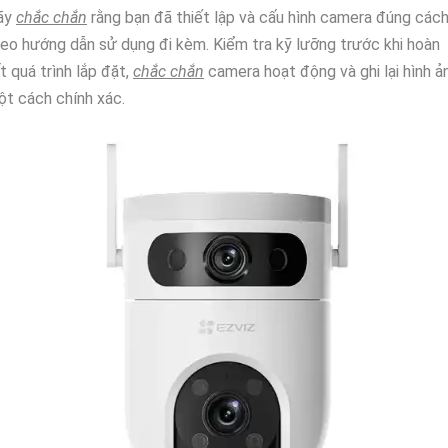
ãy
chắc chắn
rằng bạn đã thiết lập và cấu hình camera đúng các
eo hướng dẫn sử dụng đi kèm. Kiểm tra kỹ lưỡng trước khi hoàn
t quá trình lắp đặt,
chắc chắn
camera hoạt động và ghi lại hình ả
t cách chính xác.