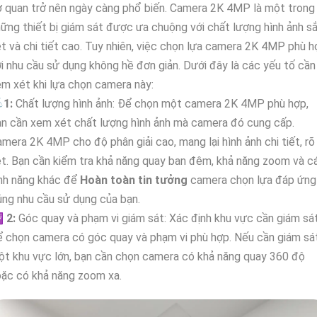
 quan trở nên ngày càng phổ biến. Camera 2K 4MP là một trong
ững thiết bị giám sát được ưa chuộng với chất lượng hình ảnh s
t và chi tiết cao. Tuy nhiên, việc chọn lựa camera 2K 4MP phù h
i nhu cầu sử dụng không hề đơn giản. Dưới đây là các yếu tố cần
m xét khi lựa chọn camera này:

1:
Chất lượng hình ảnh: Để chọn một camera 2K 4MP phù hợp,
n cần xem xét chất lượng hình ảnh mà camera đó cung cấp.
mera 2K 4MP cho độ phân giải cao, mang lại hình ảnh chi tiết, rõ
t. Bạn cần kiểm tra khả năng quay ban đêm, khả năng zoom và c
ính năng khác để
Hoàn toàn tin tưởng
camera chọn lựa đáp ứng
ng nhu cầu sử dụng của bạn.
🕎
2:
Góc quay và phạm vi giám sát: Xác định khu vực cần giám sá
 chọn camera có góc quay và phạm vi phù hợp. Nếu cần giám sá
t khu vực lớn, bạn cần chọn camera có khả năng quay 360 độ
ặc có khả năng zoom xa.