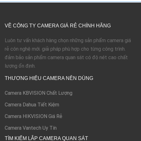
VỀ CÔNG TY CAMERA GIÁ RẺ CHÍNH HÃNG
Luôn tư vấn khách hàng chọn những sản phẩm camera giá
rẻ côn nghệ mới. giải pháp phù hợp cho từng công trình.
đảm bảo sản phẩm camera quan sát có độ nét cao chất
lượng ổn định.
THƯƠNG HIỆU CAMERA NÊN DÙNG
Camera KBVISION Chất Lượng
Camera Dahua Tiết Kiệm
Camera HIKVISION Giá Rẻ
Camera Vantech Uy Tín
TÌM KIẾM LẮP CAMERA QUAN SÁT