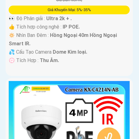
Giá Bán: liên hệ
Giá Khuyến Mại: 5%-35%
👀 Độ Phân giải :
Ultra 2k + .
👍 Tích hợp công nghệ :
IP POE.
🔅 Nhìn Ban Đêm :
Hồng Ngoại 40m Hồng Ngoại
Smart IR.
💦 Cấu Tạo Camera
Dome Kim loại.
️💮 Tích Hợp :
Thu Âm.