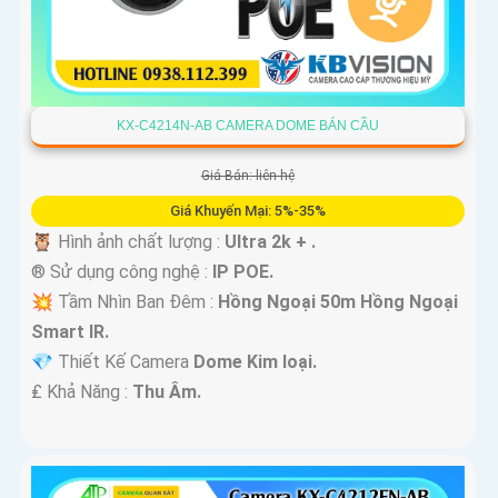
KX-C4214N-AB CAMERA DOME BÁN CẦU
Giá Bán: liên hệ
Giá Khuyến Mại: 5%-35%
🦉 Hình ảnh chất lượng :
Ultra 2k + .
®️ Sử dụng công nghệ :
IP POE.
💥 Tầm Nhìn Ban Đêm :
Hồng Ngoại 50m Hồng Ngoại
Smart IR.
💎 Thiết Kế Camera
Dome Kim loại.
️₤ Khả Năng :
Thu Âm.