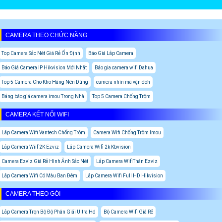
CAMERA THEO CHỨC NĂNG
Top Camera Sắc Nét Giá Rẻ Ổn Định
Báo Giá Lắp Camera
Báo Giá Camera IP Hikvision Mới Nhất
Báo gia camera wifi Dahua
Top 5 Camera Cho Kho Hàng Nên Dùng
camera nhìn mã vận đơn
Bảng báo giá camera imou Trong Nhà
Top 5 Camera Chống Trộm
CAMERA KẾT NỐI WIFI
Lăp Camera Wifi Vantech Chống Trộm
Camera Wifi Chống Trộm Imou
Lắp Camera Wiif 2K Ezviz
Lắp Camera Wifi 2k Kbvision
Camera Ezviz Giá Rẻ Hình Ảnh Sắc Nét
Lắp Camera WifiThân Ezviz
Lắp Camera Wifi Có Màu Ban Đêm
Lắp Camera Wifi Full HD Hikvision
CAMERA THEO GÓI
Lắp Camera Trọn Bộ Độ Phân Giải Ultra Hd
Bộ Camera Wifi Giá Rẻ