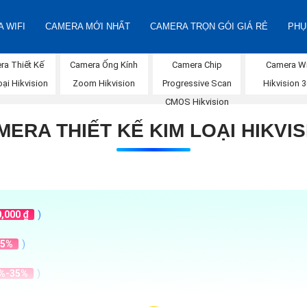
 WIFI
CAMERA MỚI NHẤT
CAMERA TRỌN GÓI GIÁ RẺ
PHỤ
Camera Wi
ra Thiết Kế
Camera Ống Kính
Camera Chip
Hikvision 
ại Hikvision
Zoom Hikvision
Progressive Scan
CMOS Hikvision
MERA THIẾT KẾ KIM LOẠI HIKVIS
0,000 ₫
)
35%
)
%-35%
)
,000 ₫
)