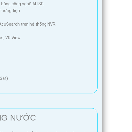
 bằng công nghệ AI-ISP.
phương tiện
AcuSearch trên hệ thống NVR.
us, VR View
.3at)
ỐNG NƯỚC