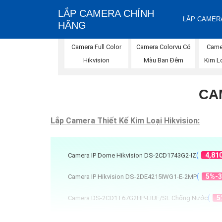
LẮP CAMERA CHÍNH
LẮP CAMERA
HÃNG
Camera Full Color
Camera Colorvu Có
Came
Hikvision
Màu Ban Đêm
Kim Lo
CA
Lắp Camera Thiết Kế Kim Loại Hikvision:
(
4,81
Camera IP Dome Hikvision DS-2CD1743G2-IZ
(
5%-
Camera IP Hikvision DS-2DE4215IWG1-E-2MP
(
5
Camera DS-2CD1T67G2HP-LIUF/SL Chống Nước
(
2,149
Camera Hikvision DS-2CD1B47G2H-LIUF/SL