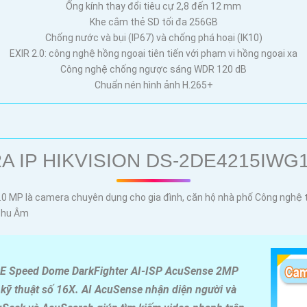
Ống kính thay đổi tiêu cự 2,8 đến 12 mm
Khe cắm thẻ SD tối đa 256GB
Chống nước và bụi (IP67) và chống phá hoại (IK10)
EXIR 2.0: công nghệ hồng ngoại tiên tiến với phạm vi hồng ngoại xa
Công nghệ chống ngược sáng WDR 120 dB
Chuẩn nén hình ảnh H.265+
 IP HIKVISION DS-2DE4215IWG
.0 MP là camera chuyên dụng cho gia đình, căn hộ nhà phố Công nghệ 
 Thu Âm
E Speed Dome DarkFighter AI-ISP AcuSense 2MP
kỹ thuật số 16X. AI AcuSense nhận diện người và