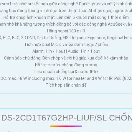
vượt trội nhờ sự kết hợp giữa công nghệ DarkFighter và xử lý hình ảnh
ăng báo động thông minh dựa trên thuật toán AI nhận dạng người & 
Hỗ trợ chụp ảnh khuôn mặt. Lên đến 5 khuôn mặt cùng 1 thời điểm
hơn nhờ khả năng tương thích đồng bộ với các công nghệ AcuSeek và 
Hồng ngoại 100 m IR
 HLC, BLC, 3D DNR, Digital Defog, EIS, Regional Exposure, Regional Foc
Tích hợp Dual Micro và loa đàm thoại 2 chiều
Alarm: 1 in / 1 out | Audio: 1 in / 1 out
Cảnh báo chủ động: Đèn chớp và còi hú giúp xua đuổi kẻ xâm nhập
Hỗ trợ Heater chống đọng sương
Tiêu chuẩn chống bụi & nước: IP67
DC, max. 18 W, including max. 1.6 W for heater and 9 W for IR; PoE (802
Tích hợp sẵn chân đế
DS-2CD1T67G2HP-LIUF/SL CH