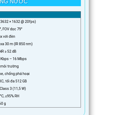
ỐNG NƯỚC
 (3632 × 1632 @ 20fps)
°, FOV dọc 79°
ux với đèn
 xa 30 m (IR 850 nm)
NR ≥ 52 dB
2 Kbps – 16 Mbps
n môi trường
xe, chống phá hoại
, tối đa 512 GB
Class 3 (11,5 W)
 °C, ≤95% RH
60 g