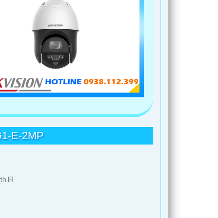
1-E-2MP
th IR