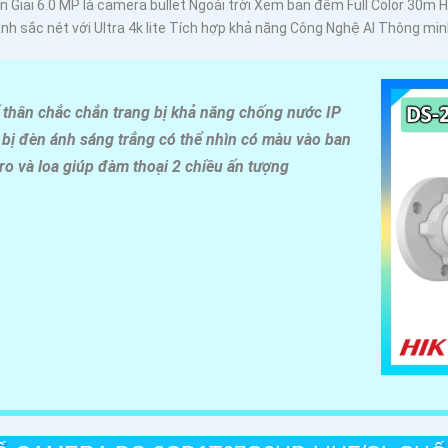
iải 6.0 MP là camera bullet Ngoài trời Xem ban đêm Full Color 30m H
 sắc nét với Ultra 4k lite Tích hợp khả năng Công Nghệ AI Thông mi
thân chắc chắn trang bị khả năng chống nước IP
g bị đèn ánh sáng trắng có thể nhìn có màu vào ban
o và loa giúp đàm thoại 2 chiều ấn tượng