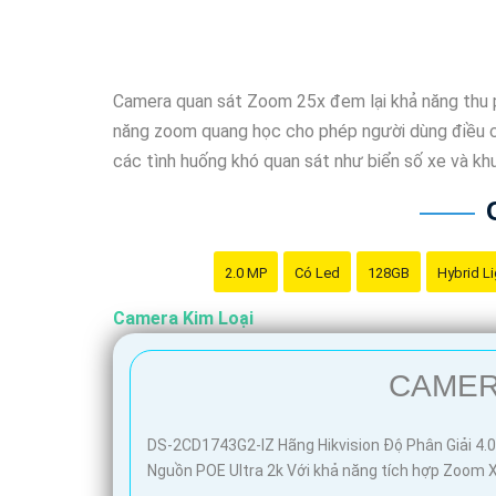
(
5%-
Camera DS-2CD1B47G3H-LIUF/SRB Hikvision
Camera Thiết Kế Kim Loại Hikvision
Camera quan sát Zoom 25x đem lại khả năng thu p
năng zoom quang học cho phép người dùng điều chỉ
các tình huống khó quan sát như biển số xe và kh
Dạ chào bạn, dưới đây là một mẫu câu giới thiệu 
2.0 MP
Có Led
128GB
Hybrid Li
"Camera Kim Loại Hình ảnh sắt nét là giải pháp an 
Camera Kim Loại
đẹp mắt cùng chất lượng hình ảnh sắc nét, Camer
cho gia đình và tài sản của bạn với Camera Kim Loạ
CAMERA
Hy vọng câu giới thiệu này có thể giúp bạn. Bạn c
DS-2CD1743G2-IZ Hãng Hikvision Độ Phân Giải 4.
Nguồn POE Ultra 2k Với khả năng tích hợp Zoom 