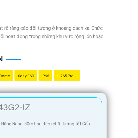
t rõ ràng các đối tượng ở khoảng cách xa. Chức
dõi hoạt động trong những khu vực rộng lớn hoặc
N
 Dome
Xoay 360
IP66
H.265 Pro +
bạn. Với chất liệu kim loại chắc chắn, thiết kế
ch chi tiết và đáng tin cậy. Đảm bảo an toàn
43G2-IZ
a mình.
m Hồng Ngoại 30m ban đêm chất lượng tốt Cấp