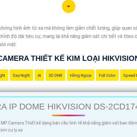
35%
)
hóng hình ảnh từ xa mà không làm giảm chất lượng, giúp quan sá
nh độ dài tiêu cự, mang lại khả năng giám sát chi tiết và theo 
uôn mặt.
CAMERA THIẾT KẾ KIM LOẠI HIKVISIO
về Camera Kim Loại Hình ảnh sắt nét mà bạn có thể sử dụng:
ght
Day Night
AI
3D DNR
Hồng Ngoại
Full Color
Speed
ninh hiệu quả và đáng tin cậy cho ngôi nhà hoặc doanh nghiệp của 
a Kim Loại sẽ giúp bạn giám sát mọi hoạt động xung quanh một cá
i Hình ảnh sắt nét."
 IP DOME HIKVISION DS-2CD17
ó thể thay đổi và điều chỉnh nó để phù hợp với nhu cầu cụ thể củ
0 MP Camera Thiết kế dạng bán cầu tinh tế khả năng giám sát ban đê
Xem cự ly xa