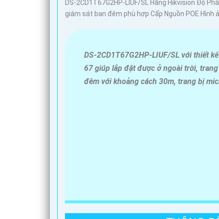
DS-2CD1T67G2HP-LIUF/SL Hãng Hikvision Độ Phân G
giám sát ban đêm phù hợp Cấp Nguồn POE Hình ảnh
DS-2CD1T67G2HP-LIUF/SL với thiết kế 
67 giúp lắp đặt được ở ngoài trời, tran
đêm với khoảng cách 30m, trang bị micr