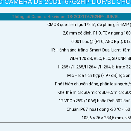
Ố CAMERA DS-2CD1T67G2HP-LIUF/SL CH
Thông số Camera Hikvision DS-2CD1T67G2HP-LIUF/SL
CMOS quét liên tục 1/2,5", độ phân giải 6MP
2,8 mm cố định, F1.0, FOV ngang 180
0,001 Lux @ (F1.0, AGC Bật); 0 L
IR + ánh sáng trắng, Smart Dual Light, tầm
WDR 120 dB, BLC, HLC, 3D DNR, S
H.265+/H.265/H.264+/H.264; bitrate 3
Mic + loa tích hợp (~97 dB), lọc ồ
Phát hiện chuyển động, phân loại người/
Khe thẻ microSD/microSDHC/microSDXC
12 VDC ±25% (10 W) hoặc PoE 802.3af 
Chuẩn IP67, hoạt động -30 °C ~ 60
103,6 × 76 × 234,5 mm; ~5