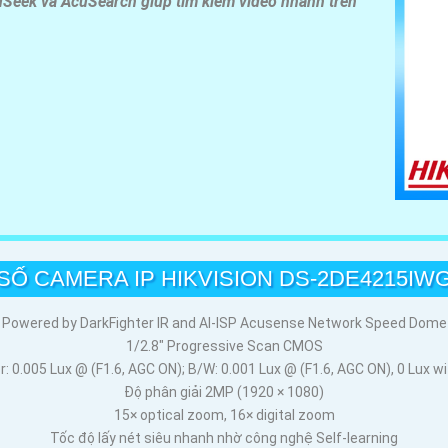
Seek và AcuSearch giúp tìm kiếm video nhanh trên
SỐ CAMERA IP HIKVISION DS-2DE4215IWG
Powered by DarkFighter IR and AI-ISP Acusense Network Speed Dome
1/2.8" Progressive Scan CMOS
r: 0.005 Lux @ (F1.6, AGC ON); B/W: 0.001 Lux @ (F1.6, AGC ON), 0 Lux wi
Độ phân giải 2MP (1920 × 1080)
15× optical zoom, 16× digital zoom
Tốc độ lấy nét siêu nhanh nhờ công nghệ Self-learning