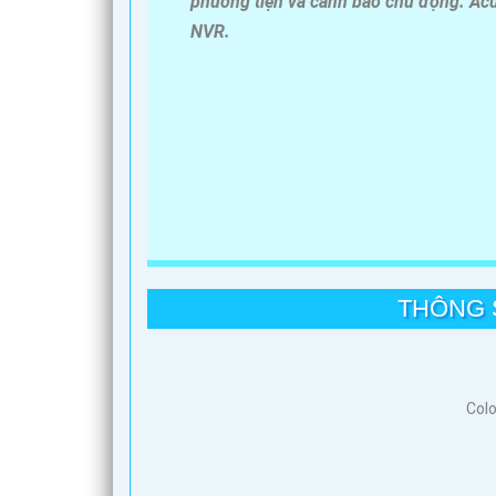
phương tiện và cảnh báo chủ động. Acu
NVR.
THÔNG 
Colo