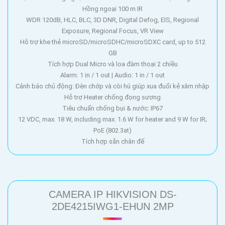
Hồng ngoại 100 m IR
WDR 120dB, HLC, BLC, 3D DNR, Digital Defog, EIS, Regional
Exposure, Regional Focus, VR View
Hỗ trợ khe thẻ microSD/microSDHC/microSDXC card, up to 512
GB
Tích hợp Dual Micro và loa đàm thoại 2 chiều
Alarm: 1 in / 1 out | Audio: 1 in / 1 out
Cảnh báo chủ động: Đèn chớp và còi hú giúp xua đuổi kẻ xâm nhập
Hỗ trợ Heater chống đọng sương
Tiêu chuẩn chống bụi & nước: IP67
12 VDC, max. 18 W, including max. 1.6 W for heater and 9 W for IR;
PoE (802.3at)
Tích hợp sẵn chân đế
CAMERA IP HIKVISION DS-
2DE4215IWG1-EHUN 2MP