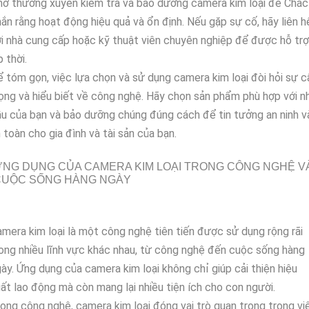
ớ thường xuyên kiểm tra và bảo dưỡng camera kim loại để Chắc
ắn rằng hoạt động hiệu quả và ổn định. Nếu gặp sự cố, hãy liên h
i nhà cung cấp hoặc kỹ thuật viên chuyên nghiệp để được hỗ trợ
p thời.
 tóm gọn, việc lựa chọn và sử dụng camera kim loại đòi hỏi sự c
ọng và hiểu biết về công nghệ. Hãy chọn sản phẩm phù hợp với n
u của bạn và bảo dưỡng chúng đúng cách để tin tưởng an ninh v
 toàn cho gia đình và tài sản của bạn.
NG DỤNG CỦA CAMERA KIM LOẠI TRONG CÔNG NGHỆ V
CUỘC SỐNG HÀNG NGÀY
mera kim loại là một công nghệ tiên tiến được sử dụng rộng rãi
ong nhiều lĩnh vực khác nhau, từ công nghệ đến cuộc sống hàng
ày. Ứng dụng của camera kim loại không chỉ giúp cải thiện hiệu
ất lao động mà còn mang lại nhiều tiện ích cho con người.
ong công nghệ, camera kim loại đóng vai trò quan trọng trong vi