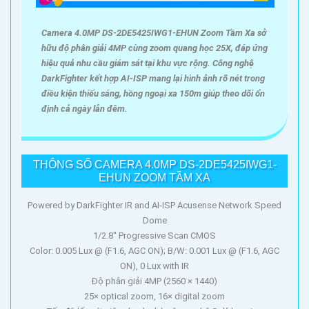
Camera 4.0MP DS-2DE5425IWG1-EHUN Zoom Tầm Xa sở
hữu độ phân giải 4MP cùng zoom quang học 25X, đáp ứng
hiệu quả nhu cầu giám sát tại khu vực rộng. Công nghệ
DarkFighter kết hợp AI-ISP mang lại hình ảnh rõ nét trong
điều kiện thiếu sáng, hồng ngoại xa 150m giúp theo dõi ổn
định cả ngày lẫn đêm.
THÔNG SỐ CAMERA 4.0MP DS-2DE5425IWG1-
EHUN ZOOM TẦM XA
Powered by DarkFighter IR and AI-ISP Acusense Network Speed
Dome
1/2.8" Progressive Scan CMOS
Color: 0.005 Lux @ (F1.6, AGC ON); B/W: 0.001 Lux @ (F1.6, AGC
ON), 0 Lux with IR
Độ phân giải 4MP (2560 × 1440)
25× optical zoom, 16× digital zoom