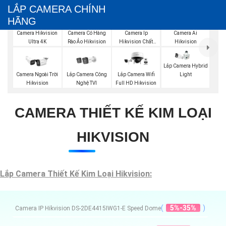
LẮP CAMERA CHÍNH
HÃNG
Camera Hikvision
Camera Có Hàng
Camera Ip
Camera Ai
Ultra 4K
Rào Ảo Hikvision
Hikvision Chất
Hikvision
Lượng
Lắp Camera Hybrid
Light
Lắp Camera Công
Camera Ngoài Trời
Lắp Camera Wifi
Nghệ TVI
Hikvision
Full HD Hikvision
CAMERA THIẾT KẾ KIM LOẠI
HIKVISION
Lắp Camera Thiết Kế Kim Loại Hikvision:
(
5%-35%
)
Camera IP Hikvision DS-2DE4415IWG1-E Speed Dome