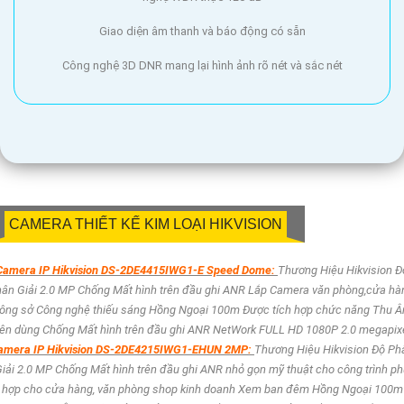
Giao diện âm thanh và báo động có sẵn
Công nghệ 3D DNR mang lại hình ảnh rõ nét và sắc nét
CAMERA THIẾT KẾ KIM LOẠI HIKVISION
Camera IP Hikvision DS-2DE4415IWG1-E Speed Dome:
Thương Hiệu Hikvision Đ
ân Giải 2.0 MP Chống Mất hình trên đầu ghi ANR Lắp Camera văn phòng,cửa hà
ông sở Công nghệ thiếu sáng Hồng Ngoại 100m Được tích hợp chức năng Thu 
ên dùng Chống Mất hình trên đầu ghi ANR NetWork FULL HD 1080P 2.0 megapix
amera IP Hikvision DS-2DE4215IWG1-EHUN 2MP:
Thương Hiệu Hikvision Độ Ph
iải 2.0 MP Chống Mất hình trên đầu ghi ANR nhỏ gọn mỹ thuật cho công trình p
hợp cho cửa hàng, văn phòng shop kinh doanh Xem ban đêm Hồng Ngoại 100m