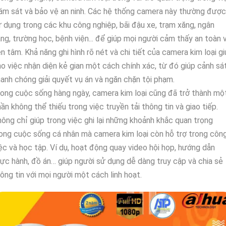
ám sát và bảo vệ an ninh. Các hệ thống camera này thường được
 dụng trong các khu công nghiệp, bãi đậu xe, trạm xăng, ngân
ng, trường học, bệnh viện... để giúp mọi người cảm thấy an toàn 
n tâm. Khả năng ghi hình rõ nét và chi tiết của camera kim loại g
o việc nhận diện kẻ gian một cách chính xác, từ đó giúp cảnh sá
anh chóng giải quyết vụ án và ngăn chặn tội phạm.
ong cuộc sống hàng ngày, camera kim loại cũng đã trở thành mộ
ần không thể thiếu trong việc truyền tải thông tin và giao tiếp.
ông chỉ giúp trong việc ghi lại những khoảnh khắc quan trọng
ong cuộc sống cá nhân mà camera kim loại còn hỗ trợ trong côn
ệc và học tập. Ví dụ, hoạt động quay video hội họp, hướng dẫn
ực hành, đồ án… giúp người sử dụng dễ dàng truy cập và chia sẻ
ông tin với mọi người một cách linh hoạt.