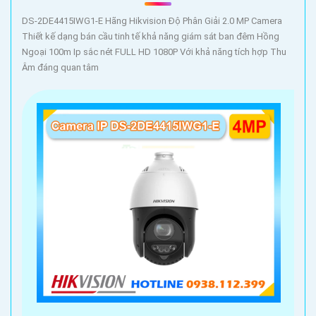
và đáng tin cậy cho ngôi nhà hoặc doanh nghiệp của bạn. Với
chất liệu kim loại chắc chắn, thiết kế đẹp mắt cùng chất lượng
DS-2DE4415IWG1-E Hãng Hikvision Độ Phân Giải 2.0 MP Camera
Thiết kế dạng bán cầu tinh tế khả năng giám sát ban đêm Hồng
hình ảnh sắc nét, Camera Kim Loại sẽ giúp bạn giám sát mọi hoạt
Ngoại 100m Ip sắc nét FULL HD 1080P Với khả năng tích hợp Thu
động xung quanh một cách chi tiết và đáng tin cậy. Đảm bảo an
Âm đáng quan tâm
toàn cho gia đình và tài sản của bạn với Camera Kim Loại Hình
ảnh sắt nét."
Hy vọng câu giới thiệu này có thể giúp bạn. Bạn có thể thay đổi
và điều chỉnh nó để phù hợp với nhu cầu cụ thể của mình.