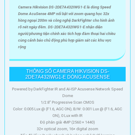
Camera Hikvision DS-2DE7A432IWG1-E là dòng Speed
Dome AcuSense 4MP nổi bật với zoom quang học 32x
hồng ngoại 200m và công nghệ DarkFighter cho hình ảnh
rõ nét ngày đêm. DS-2DE7A432IWG1-E nhận diện
người/phương tiện chính xác tích hợp đàm thoại hai chiều
cùng cảnh báo chủ động phù hợp giám sát các khu vực
rộng
THÔNG SỐ CAMERA HIKVISION DS-
2DE7A432IWG1-E DÒNG ACUSENSE
Powered by DarkFighter IR and AI-ISP Acusense Network Speed
Dome
1/2.8" Progressive Scan CMOS
Color: 0.005 Lux @ (F1.6, AGC ON); B/W: 0.001 Lux @ (F1.6, AGC
ON), 0 Lux with IR
Độ phân giải 4MP (2560 × 1440)
32× optical zoom, 16× digital zoom