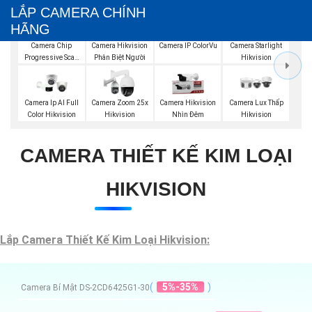
LẮP CAMERA CHÍNH
HÃNG
Camera Chip
Camera Hikvision
Camera IP ColorVu
Camera Starlight
Progressive Scan
Phân Biệt Người
Hikvision
CMOS Hikvision
Camera Ip AI Full
Camera Zoom 25x
Camera Hikvision
Camera Lux Thấp
Color Hikvision
Hikvision
Nhìn Đêm
Hikvision
CAMERA THIẾT KẾ KIM LOẠI
HIKVISION
Lắp Camera Thiết Kế Kim Loại Hikvision:
(
5%-35%
)
Camera Bí Mật DS-2CD6425G1-30