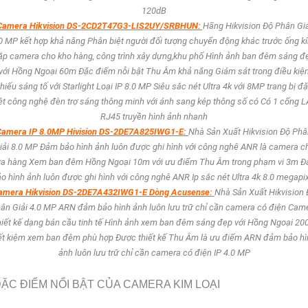
120dB
Camera Hikvision DS-2CD2T47G3-LIS2UY/SRBHUN:
Hãng Hikvision Độ Phân Giả
0 MP kết hợp khả năng Phân biệt người đối tượng chuyển động khác trước ống k
ắp camera cho kho hàng, công trình xây dựng,khu phố Hình ảnh ban đêm sáng đ
với Hồng Ngoại 60m Đặc điểm nỗi bật Thu Âm khả năng Giám sát trong điều kiệ
thiếu sáng tố với Starlight Loại IP 8.0 MP Siêu sắc nét Ultra 4k với 8MP trang bị đặ
ệt công nghệ đèn trợ sáng thông minh với ánh sang kép thông số có Có 1 cổng 
RJ45 truyền hình ảnh nhanh
Camera IP 8.0MP Hivision DS-2DE7A825IWG1-E:
Nhà Sản Xuất Hikvision Độ Phâ
iải 8.0 MP Đảm bảo hình ảnh luôn được ghi hình với công nghê ANR là camera c
a hàng Xem ban đêm Hồng Ngoại 10m với ưu điểm Thu Âm trong phạm vi 3m 
o hình ảnh luôn được ghi hình với công nghê ANR Ip sắc nét Ultra 4k 8.0 megapi
amera Hikvision DS-2DE7A432IWG1-E Dòng Acusense:
Nhà Sản Xuất Hikvision 
ân Giải 4.0 MP ARN đảm bảo hình ảnh luôn lưu trữ chỉ cần camera có điện Cam
iết kế dạng bán cầu tinh tế Hình ảnh xem ban đêm sáng đẹp với Hồng Ngoại 2
iết kiệm xem ban đêm phù hợp Được thiết kế Thu Âm là ưu điểm ARN đảm bảo hì
ảnh luôn lưu trữ chỉ cần camera có điện IP 4.0 MP
ẶC ĐIỂM NỔI BẬT CỦA CAMERA KIM LOẠI