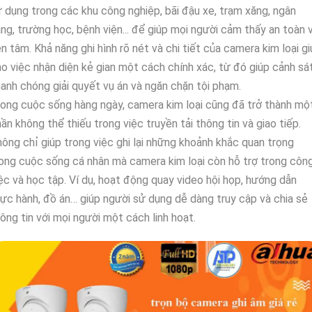
 dụng trong các khu công nghiệp, bãi đậu xe, trạm xăng, ngân
ng, trường học, bệnh viện... để giúp mọi người cảm thấy an toàn 
n tâm. Khả năng ghi hình rõ nét và chi tiết của camera kim loại g
o việc nhận diện kẻ gian một cách chính xác, từ đó giúp cảnh sá
anh chóng giải quyết vụ án và ngăn chặn tội phạm.
ong cuộc sống hàng ngày, camera kim loại cũng đã trở thành mộ
ần không thể thiếu trong việc truyền tải thông tin và giao tiếp.
ông chỉ giúp trong việc ghi lại những khoảnh khắc quan trọng
ong cuộc sống cá nhân mà camera kim loại còn hỗ trợ trong côn
ệc và học tập. Ví dụ, hoạt động quay video hội họp, hướng dẫn
ực hành, đồ án… giúp người sử dụng dễ dàng truy cập và chia sẻ
ông tin với mọi người một cách linh hoạt.