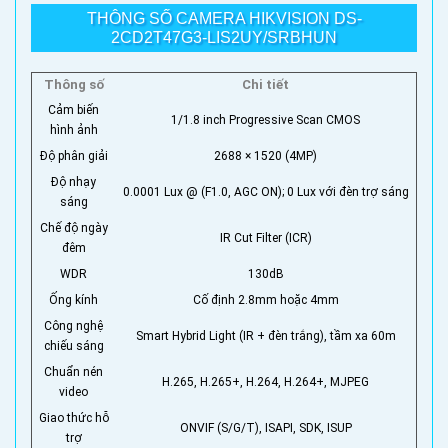
THÔNG SỐ CAMERA HIKVISION DS-
2CD2T47G3-LIS2UY/SRBHUN
Thông số
Chi tiết
Cảm biến
1/1.8 inch Progressive Scan CMOS
hình ảnh
Độ phân giải
2688 × 1520 (4MP)
Độ nhạy
0.0001 Lux @ (F1.0, AGC ON); 0 Lux với đèn trợ sáng
sáng
Chế độ ngày
IR Cut Filter (ICR)
đêm
WDR
130dB
Ống kính
Cố định 2.8mm hoặc 4mm
Công nghệ
Smart Hybrid Light (IR + đèn trắng), tầm xa 60m
chiếu sáng
Chuẩn nén
H.265, H.265+, H.264, H.264+, MJPEG
video
Giao thức hỗ
ONVIF (S/G/T), ISAPI, SDK, ISUP
trợ