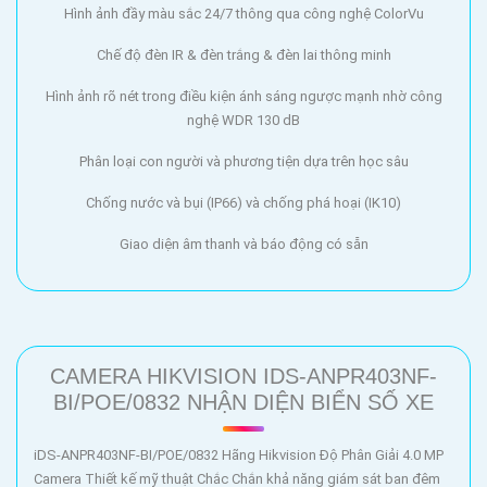
Hình ảnh đầy màu sắc 24/7 thông qua công nghệ ColorVu
Chế độ đèn IR & đèn trắng & đèn lai thông minh
Hình ảnh rõ nét trong điều kiện ánh sáng ngược mạnh nhờ công
nghệ WDR 130 dB
Phân loại con người và phương tiện dựa trên học sâu
Chống nước và bụi (IP66) và chống phá hoại (IK10)
Giao diện âm thanh và báo động có sẵn
CAMERA HIKVISION IDS-ANPR403NF-
BI/POE/0832 NHẬN DIỆN BIỂN SỐ XE
iDS-ANPR403NF-BI/POE/0832 Hãng Hikvision Độ Phân Giải 4.0 MP
Camera Thiết kế mỹ thuật Chắc Chắn khả năng giám sát ban đêm