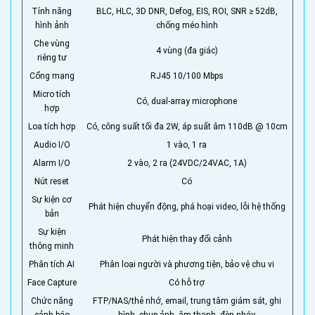
Tính năng
BLC, HLC, 3D DNR, Defog, EIS, ROI, SNR ≥ 52dB,
hình ảnh
chống méo hình
Che vùng
4 vùng (đa giác)
riêng tư
Cổng mạng
RJ45 10/100 Mbps
Micro tích
Có, dual-array microphone
hợp
Loa tích hợp
Có, công suất tối đa 2W, áp suất âm 110dB @ 10cm
Audio I/O
1 vào, 1 ra
Alarm I/O
2 vào, 2 ra (24VDC/24VAC, 1A)
Nút reset
Có
Sự kiện cơ
Phát hiện chuyển động, phá hoại video, lỗi hệ thống
bản
Sự kiện
Phát hiện thay đổi cảnh
thông minh
Phân tích AI
Phân loại người và phương tiện, bảo vệ chu vi
Face Capture
Có hỗ trợ
Chức năng
FTP/NAS/thẻ nhớ, email, trung tâm giám sát, ghi