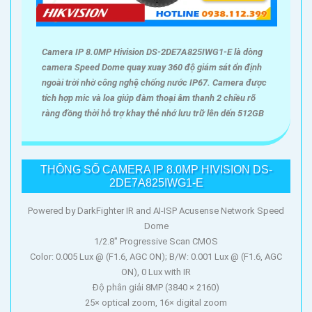
Camera IP 8.0MP Hivision DS-2DE7A825IWG1-E là dòng
camera Speed Dome quay xuay 360 độ giám sát ổn định
ngoài trời nhờ công nghệ chống nước IP67. Camera được
tích hợp mic và loa giúp đàm thoại âm thanh 2 chiều rõ
ràng đồng thời hỗ trợ khay thẻ nhớ lưu trữ lên dến 512GB
THÔNG SỐ CAMERA IP 8.0MP HIVISION DS-
2DE7A825IWG1-E
Powered by DarkFighter IR and AI-ISP Acusense Network Speed
Dome
1/2.8" Progressive Scan CMOS
Color: 0.005 Lux @ (F1.6, AGC ON); B/W: 0.001 Lux @ (F1.6, AGC
ON), 0 Lux with IR
Độ phân giải 8MP (3840 × 2160)
25× optical zoom, 16× digital zoom