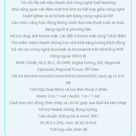
Tốc độ lấy nét siêu nhanh nhờ công nghệ Self-learning
Khả năng quan sát đêm vượt trội nhờ sự kết hợp giữa công nghệ
DarkFighter và xử lý hình ảnh bằng công nghệ AI-ISP.
Các chức năng báo động thông minh dựa trên thuật toán AI nhận
dạng người & phương tiện
Hỗ trợ chụp ảnh khuôn mặt. Lên đến 5 khuôn mặt cùng 1 thời điểm
Tìm kiếm video nhanh chóng hơn nhờ khả năng tương thích đồng
bộ với các công nghệ AcuSeek và AcuSearch trên hệ thống NVR.
Hồng ngoại 200 m IR
WDR 120dB, HLC, BLC, 3D DNR, Digital Defog, EIS, Regional
Exposure, Regional Focus, VR View
Hỗ trợ khe thẻ microSD/microSDHC/microSDXC card, up to 512
GB
Tích hợp Dual Micro và loa đàm thoại 2 chiều
Alarm: 2 in / 1 out | Audio: 1 in / 1 out
Cảnh báo chủ động: Đèn chớp và còi hú giúp xua đuổi kẻ xâm nhập
Hỗ trợ Heater chống đọng sương
Tiêu chuẩn chống bụi & nước: IP67
36 VDC ± 25%, max. 42 W, Hi-PoE
Tích hợp sẵn chân đế