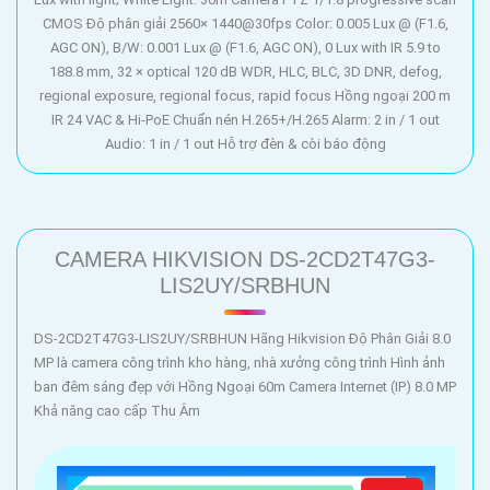
CMOS Độ phân giải 2560× 1440@30fps Color: 0.005 Lux @ (F1.6,
AGC ON), B/W: 0.001 Lux @ (F1.6, AGC ON), 0 Lux with IR 5.9 to
188.8 mm, 32 × optical 120 dB WDR, HLC, BLC, 3D DNR, defog,
regional exposure, regional focus, rapid focus Hồng ngoại 200 m
IR 24 VAC & Hi-PoE Chuẩn nén H.265+/H.265 Alarm: 2 in / 1 out
Audio: 1 in / 1 out Hỗ trợ đèn & còi báo động
CAMERA HIKVISION DS-2CD2T47G3-
LIS2UY/SRBHUN
DS-2CD2T47G3-LIS2UY/SRBHUN Hãng Hikvision Độ Phân Giải 8.0
MP là camera công trình kho hàng, nhà xưởng công trình Hình ảnh
ban đêm sáng đẹp với Hồng Ngoại 60m Camera Internet (IP) 8.0 MP
Khả năng cao cấp Thu Âm