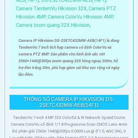
Camera IP Hikvision DS-2SE7C432MW-AEB(14F1) là dòng
TandemVu 7 inch tích hợp camera cố định ColorVu và
camera PTZ 4MP. Sản phẩm cho hình ảnh sắc nét
2560×1440@30fps zoom quang 32X hồng ngoại 200m, hỗ
trợ đèn trắng 30m, phù hợp giám sát khu vực rộng cả ngày
lẫn đêm.
THÔNG SỐ CAMERA IP HIKVISION DS-
2SE7C432MW-AEB(14F1)
TandemVu 7-inch 4 MP 32X Colorful & IR Network Speed Dome
Camera ColorVu cố định 1/1.8 Progressive Scan CMOS Lens 4mm
Độ phân giải 2560× 1440@30fps 0.0005 Lux @ (F1.0, AGC ON), 0
Lux with light; White Light: 30m Camera PTZ 1/1.8 progressive scan