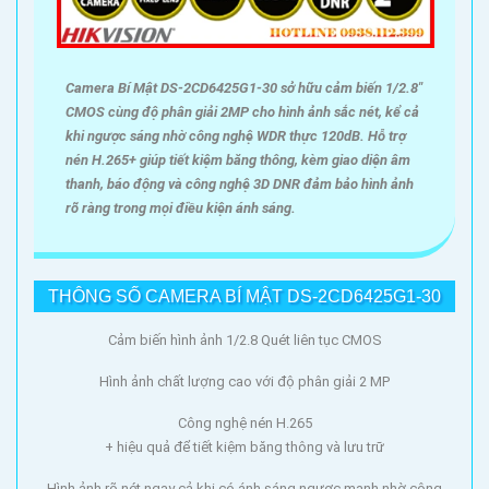
'
Camera Bí Mật DS-2CD6425G1-30 sở hữu cảm biến 1/2.8"
CMOS cùng độ phân giải 2MP cho hình ảnh sắc nét, kể cả
khi ngược sáng nhờ công nghệ WDR thực 120dB. Hỗ trợ
nén H.265+ giúp tiết kiệm băng thông, kèm giao diện âm
thanh, báo động và công nghệ 3D DNR đảm bảo hình ảnh
rõ ràng trong mọi điều kiện ánh sáng.
THÔNG SỐ CAMERA BÍ MẬT DS-2CD6425G1-30
Cảm biến hình ảnh 1/2.8 Quét liên tục CMOS
Hình ảnh chất lượng cao với độ phân giải 2 MP
Công nghệ nén H.265
+ hiệu quả để tiết kiệm băng thông và lưu trữ
Hình ảnh rõ nét ngay cả khi có ánh sáng ngược mạnh nhờ công