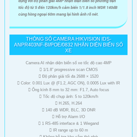
dụng với độ phân giải 4MP nhận diện biển số phương tiện
tốc độ từ 5 đến 120km/h cảm biến 1/1.8 inch WDR 140dB
cùng hồng ngoại 60m mang lại hình ảnh rõ nét.
THÔNG SỐ CAMERA HIKVISION IDS-
ANPR403NF-BI/POE/0832 NHẬN DIỆN BIỂN SỐ
XE
Camera AI nhận diện biển số xe tốc độ cao 4MP
 1/1.8” progressive scan CMOS
 Độ phân giải tối đa 2688 × 1520
 Color: 0.001 Lux @ (F1.2, AGC ON), 0.0005 Lux with IR
 Ống kính 8 mm to 32 mm: F1.7, Auto focus
 Tốc độ chụp ảnh: 5 to 120km/h
 H.265, H.264
 140 dB WDR, BLC, 3D DNR
 Hỗ trợ Alarm I/O
 1 RS-485 interface & 1 Wiegand
 IR range up to 60 m
 Không hỗ trợ khe cắm thẻ nhớ