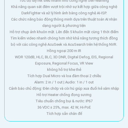
Tốc độ lấy nét siêu nhanh nhờ công nghệ Self-learning
Khả năng quan sát đêm vượt trội nhờ sự kết hợp giữa công nghệ
DarkFighter và xử lý hình ảnh bằng công nghệ AI-ISP.
Các chức năng báo động thông minh dựa trên thuật toán AI nhận
dạng người & phương tiện
Hỗ trợ chụp ảnh khuôn mặt. Lên đến 5 khuôn mặt cùng 1 thời điểm
Tìm kiếm video nhanh chóng hơn nhờ khả năng tương thích đồng
bộ với các công nghệ AcuSeek và AcuSearch trên hệ thống NVR.
Hồng ngoại 200 m IR
WDR 120dB, HLC, BLC, 3D DNR, Digital Defog, EIS, Regional
Exposure, Regional Focus, VR View
không hỗ trợ khe thẻ
Tích hợp Dual Micro và loa đàm thoại 2 chiều
Alarm: 2 in / 1 out | Audio: 1 in / 1 out
Cảnh báo chủ động: Đèn chớp và còi hú giúp xua đuổi kẻ xâm nhập
Hỗ trợ Heater chống đọng sương
Tiêu chuẩn chống bụi & nước: IP67
36 VDC ± 25%, max. 42 W, Hi-PoE
Tích hợp sẵn chân đế