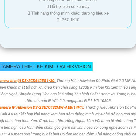
 Hỗ trợ biển số xe máy
 Tính năng thông minh khác: thương hiệu xe
 IP67, IK10
CAMERA THIẾT KẾ KIM LOẠI HIKVISION
mera bí mật DS-2CD6425G1-30:
Thương Hiệu Hikvision Độ Phân Giải 2.0 MP N
diên khuôn mặt tốt hơn khi điều kiện chói sáng 120dB Kim loại Khi xem thiếu sán
Công Nghệ Chuyên Dụng Tích hợp khả năng Thu hình Chất Lượng với Trang bị ba
đêm có màu IP Wifi 2.0 megapixel FULL HD 1080P
amera IP Hikvision DS-2SE7C432MW-AEB(14F1):
Thương Hiệu Hikvision Độ Ph
Giải 4.0 MP kết hợp khả năng xem ban đêm thông minh với 4 chế độ nhỏ gọn mỹ
uật cho công trình Xem được ban đêm Hồng Ngoại 10m Với trang bị chức năng 
m tiên nghi cấu Hình Điều chỉnh góc giám sát linh hoặc với công nghệ zoom và P
D IP 4.0 megapixel trang bị đặt biệt Có đèn led ban đêm Khả năng chống chói c