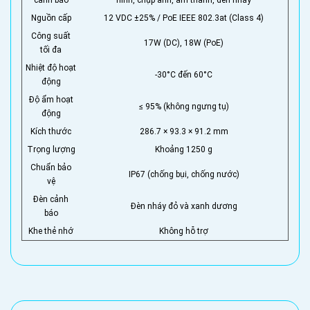
cảnh báo
hình, chụp ảnh, âm thanh, đèn nháy
Nguồn cấp
12 VDC ±25% / PoE IEEE 802.3at (Class 4)
Công suất
17W (DC), 18W (PoE)
tối đa
Nhiệt độ hoạt
-30°C đến 60°C
động
Độ ẩm hoạt
≤ 95% (không ngưng tụ)
động
Kích thước
286.7 × 93.3 × 91.2 mm
Trọng lượng
Khoảng 1250 g
Chuẩn bảo
IP67 (chống bụi, chống nước)
vệ
Đèn cảnh
Đèn nháy đỏ và xanh dương
báo
Khe thẻ nhớ
Không hỗ trợ