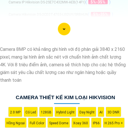
(
5%-35%
)
Camera IP Hikvision DS-2SE7C432MW-AEB(14F1)
(
5%-35%
)
Camera Hikvision DS-2CD2T47G3-LIS2UY/SRBHUN
(
5%-35%
)
Camera IP 8.0MP Hivision DS-2DE7A825IWG1-E
(
5%-35%
)
Camera Hikvision DS-2DE7A432IWG1-E Dòng Acusense
Camera 8MP có khả năng ghi hình với độ phân giải 3840 x 2160
Camera Thiết Kế Kim Loại Hikvision
pixel, mang lại hình ảnh sắc nét với chuẩn hình ảnh chất lượng
4K. Với 8 triệu điểm ảnh, camera sẽ thích hợp cho các hệ thống
giám sát yêu cầu chất lượng cao như ngân hàng hoặc quầy
thanh toán
CAMERA THIẾT KẾ KIM LOẠI HIKVISION
Dạ chào bạn, dưới đây là một mẫu câu giới thiệu về Camera Kim
Loại Hình ảnh sắt nét mà bạn có thể sử dụng:
2.0 MP
Có Led
128GB
Hybrid Light
Day Night
AI
3D DNR
"Camera Kim Loại Hình ảnh sắt nét là giải pháp an ninh hiệu quả
và đáng tin cậy cho ngôi nhà hoặc doanh nghiệp của bạn. Với
Hồng Ngoại
Full Color
Speed Dome
Xoay 360
IP66
H.265 Pro +