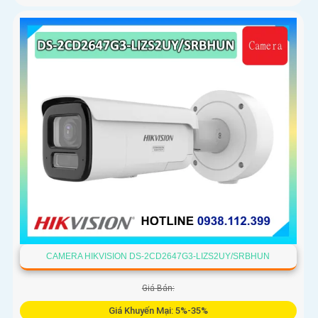
CAMERA HIKVISION DS-2CD2647G3-LIZS2UY/SRBHUN
Giá Bán:
Giá Khuyến Mại: 5%-35%