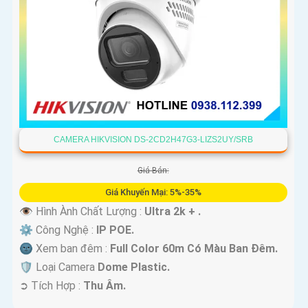
CAMERA HIKVISION DS-2CD2H47G3-LIZS2UY/SRB
Giá Bán:
Giá Khuyến Mại: 5%-35%
👁 Hình Ành Chất Lượng :
Ultra 2k + .
⚙ Công Nghệ :
IP POE.
🌚 Xem ban đêm :
Full Color 60m Có Màu Ban Ðêm.
🛡 Loại Camera
Dome Plastic.
️➲ Tích Hợp :
Thu Âm.