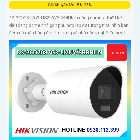
Giá Khuyến Mại: 5%-35%
DS-2CD2347G3-LIS2UY/SRBHUN là dòng camera thiết kế
kiểu dáng dome nhỏ gọn phù hợp lắp đặt trong nhà, nhìn ban
đêm có màu bằng đèn trợ sáng và nhờ công nghệ ColorVU
HikAI-ISP, có tính năng AI giúp nhận diện người và phương
tiện, tích hợp micro kép