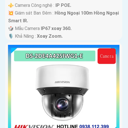
⚜️ Camera Công nghệ :
IP POE.
💥 Giám sát Ban Đêm :
Hồng Ngoại 100m Hồng Ngoại
Smart IR.
🎲 Mẫu Camera
IP67 xoay 360.
️🎙 Khả Năng :
Xoay Zoom.