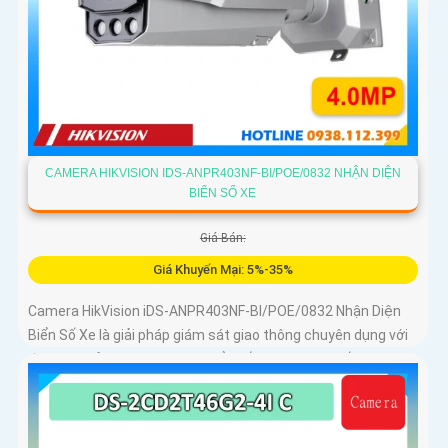
CAMERA HIKVISION IDS-ANPR403NF-BI/POE/0832 NHẬN DIỆN
BIỂN SỐ XE
Giá Bán:
Giá Khuyến Mại: 5%-35%
Camera HikVision iDS-ANPR403NF-BI/POE/0832 Nhận Diện
Biển Số Xe là giải pháp giám sát giao thông chuyên dụng với
độ phân giải 4MP nhận diện biển số phương tiện tốc độ từ 5
đến 120km/h cảm biến 1/1