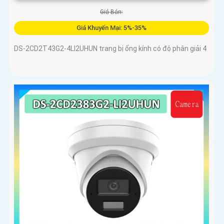
Giá Bán:
Giá Khuyến Mại: 5%-35%
DS-2CD2T43G2-4LI2UHUN trang bị ống kính có độ phân giải 4