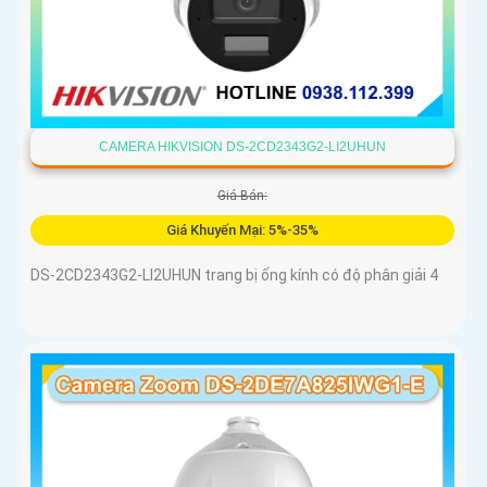
CAMERA HIKVISION DS-2CD2343G2-LI2UHUN
Giá Bán:
Giá Khuyến Mại: 5%-35%
DS-2CD2343G2-LI2UHUN trang bị ống kính có độ phân giải 4