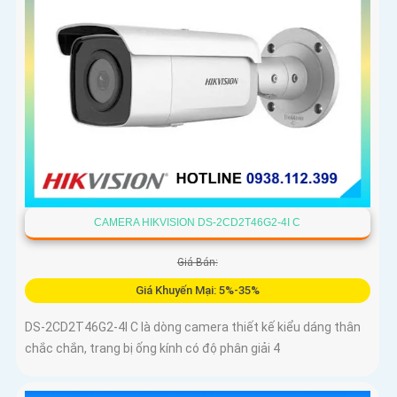
CAMERA HIKVISION DS-2CD2T46G2-4I C
Giá Bán:
Giá Khuyến Mại: 5%-35%
DS-2CD2T46G2-4I C là dòng camera thiết kế kiểu dáng thân
chắc chắn, trang bị ống kính có độ phân giải 4