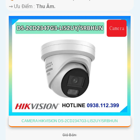
️⇝ Ưu Điểm :
Thu Âm.
CAMERA HIKVISION DS-2CD2347G3-LIS2UY/SRBHUN
Giá Bán: