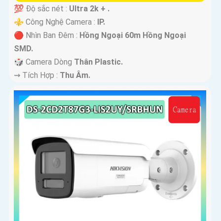
💯 Độ sắc nét :
Ultra 2k + .
⚜️ Công Nghệ Camera :
IP.
🔴 Nhìn Ban Đêm :
Hồng Ngoại 60m Hồng Ngoại
SMD.
🎲 Camera Dòng
Thân Plastic.
️⇝ Tích Hợp :
Thu Âm.