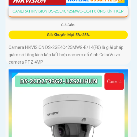
CAMERA HIKVISION DS-2SE4C425MWG-E/14 F0 ỐNG KÍNH KÉP
Giá Bán:
Giá Khuyến Mại: 5%-35%
Camera HIKVISION DS-2SE4C425MWG-E/14(F0) là giải pháp
giám sát ống kính kép kết hợp camera cố định ColorVu và
camera PTZ 4MP