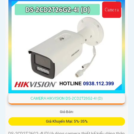
CAMERA HIKVISION DS-2CD2T26G2-4I (D)
Giá Bán:
Giá Khuyến Mại: 5%-35%
DS-2CD2T26G2-4I (D) là dòng camera thiết kế kiểu dáng thân