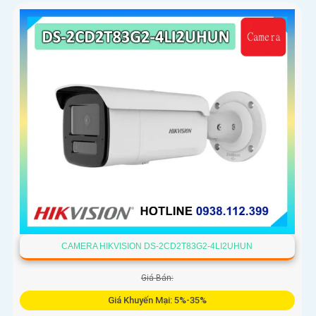
CAMERA HIKVISION DS-2CD2T83G2-4LI2UHUN
Giá Bán:
Giá Khuyến Mại: 5%-35%