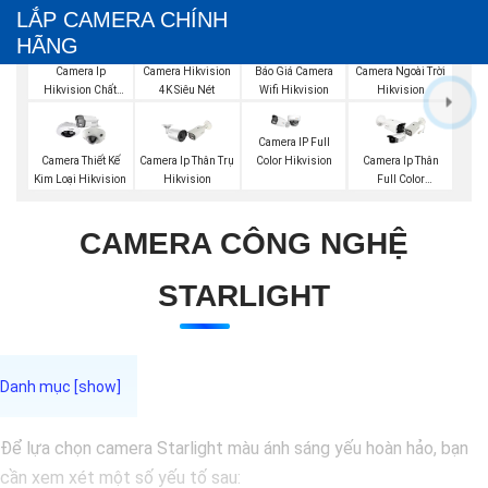
LẮP CAMERA CHÍNH
HÃNG
Báo Giá Camera
Camera Ip
Camera Hikvision
Camera Ngoài Trời
Wifi Hikvision
Hikvision Chất
4K Siêu Nét
Hikvision
Lượng
Camera IP Full
Color Hikvision
Camera Thiết Kế
Camera Ip Thân Trụ
Camera Ip Thân
Kim Loại Hikvision
Hikvision
Full Color
Hikvision
CAMERA CÔNG NGHỆ
STARLIGHT
Để lựa chọn camera Starlight màu ánh sáng yếu hoàn hảo, bạn
cần xem xét một số yếu tố sau: