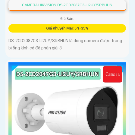
CAMERA HIKVISION DS-2CD2087G3-LI2UY/SRBHUN
Giá Bán:
Giá Khuyến Mại: 5%-35%
DS-2CD2087G3-LI2UY/SRBHUN là dòng camera được trang
bị ống kính có độ phân giải 8