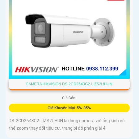
CAMERA HIKVISION DS-2CD2643G2-LIZS2UHUN
Giá Bán:
Giá Khuyến Mại: 5%-35%
DS-2CD2643G2-LIZS2UHUN là dòng camera với ống kính có
thể zoom thay đổi tiêu cự, trang bị độ phân giải 4