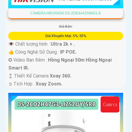
CAMERA HIKVISION DS-2DE4A425IWG1-E
Giá Bán:
Giá Khuyến Mại: 5%-35%
👁 Chất lượng hình :
Ultra 2k + .
👍 Công Nghệ Sử Dụng :
IP POE.
✪ Video Ban Đêm :
Hồng Ngoại 50m Hồng Ngoại
Smart IR.
↕️ Thiết Kế Camera
Xoay 360.
️➲ Tích Hợp :
Xoay Zoom.