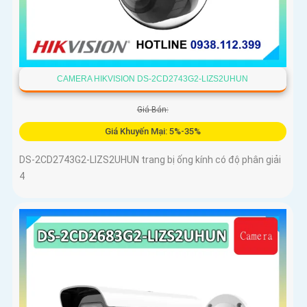
CAMERA HIKVISION DS-2CD2743G2-LIZS2UHUN
Giá Bán:
Giá Khuyến Mại: 5%-35%
DS-2CD2743G2-LIZS2UHUN trang bị ống kính có độ phân giải
4