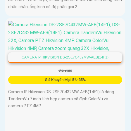
chắc chắn, ống kính có độ phân giải 2
CAMERA IP HIKVISION DS-2SE7C432MW-AEB(14F1)
Giá Bán:
Giá Khuyến Mại: 5%-35%
Camera IP Hikvision DS-2SE7C432MW-AEB(14F1) là dòng
TandemVu 7 inch tích hợp camera cố định ColorVu và
camera PTZ 4MP