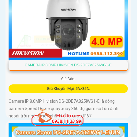
CAMERA IP 8.0MP HIVISION DS-2DE7A825IWG1-E
Giá Bán:
Giá Khuyến Mại: 5%-35%
Camera IP 8.0MP Hivision DS-2DE7A825IWG1-E là dòng
camera Speed Dome quay xuay 360 độ giám sát ổn định
ngoài trời nhờ công nghệ chống nước IP67