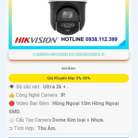
CAMERA HIKVISION DS-2DE4825IWG1-E
Giá Bán:
Giá Khuyến Mại: 5%-35%
👁 Độ sắc nét :
Ultra 2k + .
👍 Công Nghệ Camera :
IP.
🔴 Video Ban Đêm :
Hồng Ngoại 10m Hồng Ngoại
SMD.
🌧️ Cấu Tạo Camera
Dome Kim loại + Nhựa.
️➲ Tích Hợp :
Thu Âm.