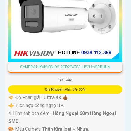
CAMERA HIKVISION DS-2CD2T47G3-LIS2UY/SRBHUN
Giá Bán:
Giá Khuyến Mại: 5%-35%
🔅 Độ Phân giải :
Ultra 4k 👍🏾 .
⚜️ Tích hợp công nghệ :
IP.
❈ Hình ảnh ban đêm :
Hồng Ngoại 60m Hồng Ngoại
SMD.
🎨 Mẫu Camera
Thân Kim loại + Nhựa.