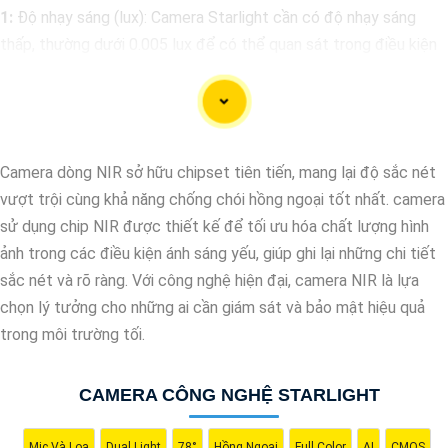
1:
Độ nhạy sáng (lux): Camera Starlight cần có độ nhạy sáng
thấp, thường dưới 0.005 lux để có thể quan sát trong điều kiện
ánh sáng yếu.
🎥
2:
Độ phân giải: Chọn camera có độ phân giải cao để có hình
ảnh rõ nét, đặc biệt trong điều kiện ánh sáng yếu.
❂
3:
Chức năng hồng ngoại: Camera cần hỗ trợ chức năng hồng
Camera dòng NIR sở hữu chipset tiên tiến, mang lại độ sắc nét
ngoại để cung cấp hình ảnh trong bóng tối. Chọn camera có
vượt trội cùng khả năng chống chói hồng ngoại tốt nhất. camera
thông số hồng ngoại phù hợp với nhu cầu giám sát của bạn.
sử dụng chip NIR được thiết kế để tối ưu hóa chất lượng hình
🛑
4:
Chất lượng và thương hiệu: Chọn camera từ các nhà sản
ảnh trong các điều kiện ánh sáng yếu, giúp ghi lại những chi tiết
xuất uy tín, có chất lượng sản phẩm tốt và hỗ trợ kỹ thuật sau
sắc nét và rõ ràng. Với công nghệ hiện đại, camera NIR là lựa
bán hàng đáng tin cậy.
chọn lý tưởng cho những ai cần giám sát và bảo mật hiệu quả
♋
5:
Khả năng chống nước và bụi: Nếu bạn sử dụng camera
trong môi trường tối.
ngoài trời, hãy chọn camera có khả năng chống nước và bụi để
nâng cao an toàn hoạt động ổn định trong mọi điều kiện thời
CAMERA CÔNG NGHỆ STARLIGHT
tiết.
Tùy thuộc vào nhu cầu sử dụng cụ thể của bạn, bạn nên tham
Mic Và Loa
Dual Light
78°
Hồng Ngoại
Full Color
AI
CMOS