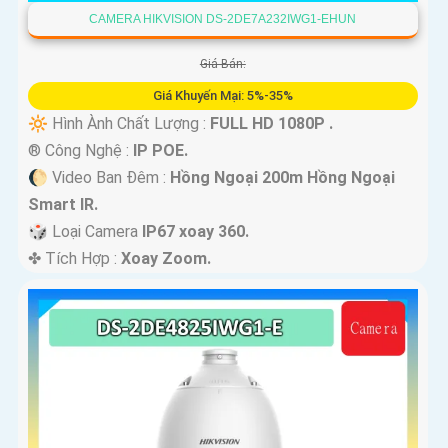
CAMERA HIKVISION DS-2DE7A232IWG1-EHUN
Giá Bán:
Giá Khuyến Mại: 5%-35%
🔆 Hình Ành Chất Lượng :
FULL HD 1080P .
®️ Công Nghệ :
IP POE.
🌔 Video Ban Đêm :
Hồng Ngoại 200m Hồng Ngoại
Smart IR.
🎲 Loại Camera
IP67 xoay 360.
️✤ Tích Hợp :
Xoay Zoom.