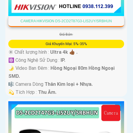
CAMERA HIKVISION DS-2CD2T87G3-LIS2UY/SRBHUN
Giá Bán:
Giá Khuyến Mại: 5%-35%
☀️ Chất lượng hình :
Ultra 4k 👍🏾 .
⚛️ Công Nghệ Sử Dụng :
IP.
🌛 Video Ban Đêm :
Hồng Ngoại 80m Hồng Ngoại
SMD.
🎼️ Camera Dòng
Thân Kim loại + Nhựa.
️💫 Tích Hợp :
Thu Âm.