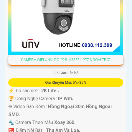
CAMERA WIFI UNV IPC-P2S-M33F34 PTZ NGOÀI TRỜI
Giá Bán: liên hệ
Giá Khuyến Mại: 5%-35%
️⚡ Độ sắc nét :
2K Lite .
🏆 Công Nghệ Camera :
IP Wifi.
❈ Video Ban Đêm :
Hồng Ngoại 30m Hồng Ngoại
SMD.
🔩 Camera Theo Mẫu
Xoay 360.
️🆑 Điểm Nỗi Bật :
Thu Âm Và Loa.