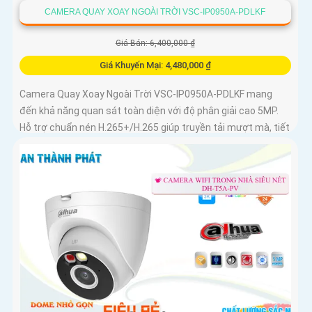
CAMERA QUAY XOAY NGOÀI TRỜI VSC-IP0950A-PDLKF
Giá Bán: 6,400,000 ₫
Giá Khuyến Mại: 4,480,000 ₫
Camera Quay Xoay Ngoài Trời VSC-IP0950A-PDLKF mang
đến khả năng quan sát toàn diện với độ phân giải cao 5MP.
Hỗ trợ chuẩn nén H.265+/H.265 giúp truyền tải mượt mà, tiết
kiệm dung lượng lưu trữ