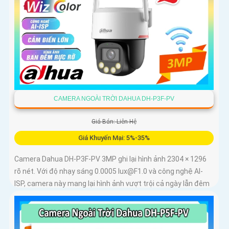
CAMERA NGOÀI TRỜI DAHUA DH-P3F-PV
Giá Bán: Liên Hệ
Giá Khuyến Mại: 5%-35%
Camera Dahua DH-P3F-PV 3MP ghi lại hình ảnh 2304 × 1296
rõ nét. Với độ nhạy sáng 0.0005 lux@F1.0 và công nghệ AI-
ISP, camera này mang lại hình ảnh vượt trội cả ngày lẫn đêm