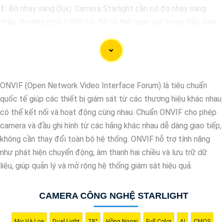
1:
Độ nhạy sáng (lux): Camera Starlight cần có độ nhạy sáng
thấp, thường dưới 0.005 lux để có thể quan sát trong điều kiện
ánh sáng yếu.
🎥
2:
Độ phân giải: Chọn camera có độ phân giải cao để có hình
ảnh rõ nét, đặc biệt trong điều kiện ánh sáng yếu.
❂
3:
Chức năng hồng ngoại: Camera cần hỗ trợ chức năng hồng
ONVIF (Open Network Video Interface Forum) là tiêu chuẩn
ngoại để cung cấp hình ảnh trong bóng tối. Chọn camera có
quốc tế giúp các thiết bị giám sát từ các thương hiệu khác nhau
thông số hồng ngoại phù hợp với nhu cầu giám sát của bạn.
có thể kết nối và hoạt động cùng nhau. Chuẩn ONVIF cho phép
🛑
4:
Chất lượng và thương hiệu: Chọn camera từ các nhà sản
camera và đầu ghi hình từ các hãng khác nhau dễ dàng giao tiếp,
xuất uy tín, có chất lượng sản phẩm tốt và hỗ trợ kỹ thuật sau
không cần thay đổi toàn bộ hệ thống. ONVIF hỗ trợ tính năng
bán hàng đáng tin cậy.
như phát hiện chuyển động, âm thanh hai chiều và lưu trữ dữ
♋
5:
Khả năng chống nước và bụi: Nếu bạn sử dụng camera
liệu, giúp quản lý và mở rộng hệ thống giám sát hiệu quả.
ngoài trời, hãy chọn camera có khả năng chống nước và bụi để
nâng cao an toàn hoạt động ổn định trong mọi điều kiện thời
CAMERA CÔNG NGHỆ STARLIGHT
tiết.
Tùy thuộc vào nhu cầu sử dụng cụ thể của bạn, bạn nên tham
Mic Và Loa
Dual Light
78°
Hồng Ngoại
Full Color
AI
CMOS