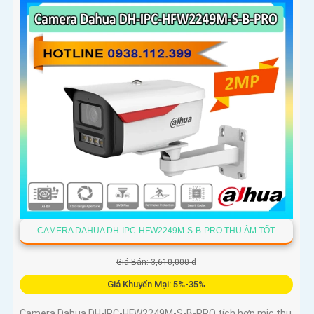
CAMERA DAHUA DH-IPC-HFW2249M-S-B-PRO THU ÂM TỐT
Giá Bán: 3,610,000 ₫
Giá Khuyến Mại: 5%-35%
Camera Dahua DH-IPC-HFW2249M-S-B-PRO tích hợp mic thu