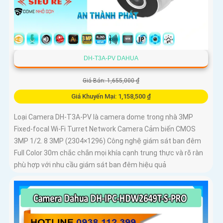
DH-T3A-PV DAHUA
Giá Bán: 1,655,000 ₫
Giá Khuyến Mại: 1,158,500 ₫
Loại Camera DH-T3A-PV là camera dome trong nhà 3MP
Fixed-focal Wi-Fi Turret Network Camera Cảm biến CMOS
3MP 1/2. 8 3MP (2304×1296) Công nghệ giám sát ban đêm
Full Color 30m chắc chắn mọi khía cạnh trung thực và rõ ràn
phù hợp với nhu cầu giám sát ban đêm hiệu quả