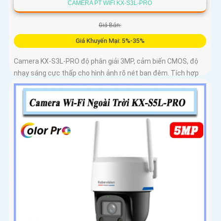
CAMERA PT WIFI KX-S3L-PRO
Giá Bán:
Giá Khuyến Mại: 5%-35%
Camera KX-S3L-PRO độ phân giải 3MP, cảm biến CMOS, độ
nhạy sáng cực thấp cho hình ảnh rõ nét ban đêm. Tích hợp
WiFi 6, hỗ trợ Auto Tracking, phát hiện người và phương tiện,
đàm thoại 2 chiều, báo động còi hú, đèn chớp