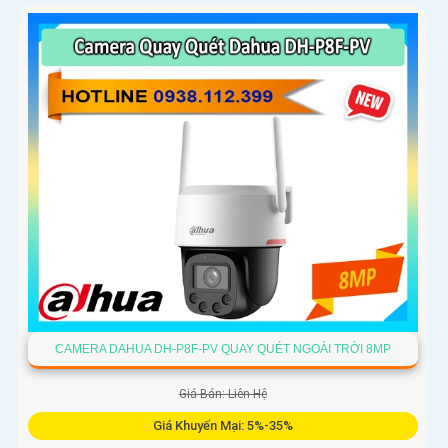
vượt trội cả ngày lẫn đêm
CAMERA DAHUA DH-P8F-PV QUAY QUÉT NGOÀI TRỜI 8MP
Giá Bán: Liên Hệ
Giá Khuyến Mại: 5%-35%