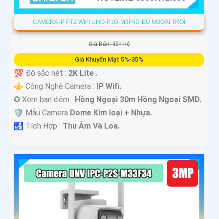
CAMERA IP PTZ WIFI UHO-P1G-M3F4D-EU NGOAI TROI
Giá Bán: liên hệ
Giá Khuyến Mại: 5%-35%
💯 Độ sắc nét :
2K Lite .
⚜️ Công Nghệ Camera :
IP Wifi.
✪ Xem ban đêm :
Hồng Ngoại 30m Hồng Ngoại SMD.
🛡 Mẫu Camera
Dome Kim loại + Nhựa.
️🛃 Tích Hợp :
Thu Âm Và Loa.