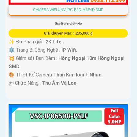
CAMERA WIFI UNV IPC-B2D-M3F4D 3MP
Giá Bán: Liên Hệ
Giá Khuyến Mại: 1,235,000 ₫
✨ Độ Phân giải :
2K Lite .
⚙ Trang Bị Công Nghệ :
IP Wifi.
💥 Giám sát Ban Đêm :
Hồng Ngoại 10m Hồng Ngoại
SMD.
🎨 Thiết Kế Camera
Thân Kim loại + Nhựa.
️ლ Chức Năng :
Thu Âm Và Loa.