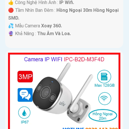
👍 Công Nghệ Hình Ảnh :
IP Wifi.
🔴 Tầm Nhìn Ban Đêm :
Hồng Ngoại 30m Hồng Ngoại
SMD.
💦 Mẫu Camera
Xoay 360.
️🔮 Khả Năng :
Thu Âm Và Loa.