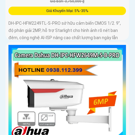
Giá Bán: 3,750,000 ₫
Giá Khuyến Mại: 5%-35%
DH-IPC-HFW2249TL-S-PRO sở hữu cảm biến CMOS 1/2. 9”,
độ phân giải 2MP, hỗ trợ Starlight cho hình ảnh rõ nét ban
đêm, công nghệ AI-ISP nâng cao chất lượng ban ngày lẫn
đêm, ghi âm rõ nhờ mic tích hợp, hỗ trợ thẻ nhớ 256GB,
chống nước IP67, hoạt động ổn định ngoài trời