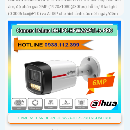
âm, độ phân giải 2MP (1920×1080@30fps), hỗ trợ Starlight
(0.0006 lux@F1.0) và AI-ISP cho hình ảnh sắc nét ngày/đêm
CAMERA THÂN DH-IPC-HFW2249TL-S-PRO NGOÀI TRỜI