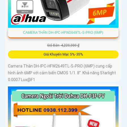
CAMERA THÂN DH-IPC-HFW2649TL-S-PRO (6MP)
Giá Bán: 4,220,000 ₫
Giá Khuyến Mại: 5%-35%
Camera Thân DH-IPC-HFW2649TL-S-PRO (6MP) cung cấp
hình ảnh 6MP với cảm biến CMOS 1/1. 8”. Khả năng Starlight
0.0007 Lux@F1