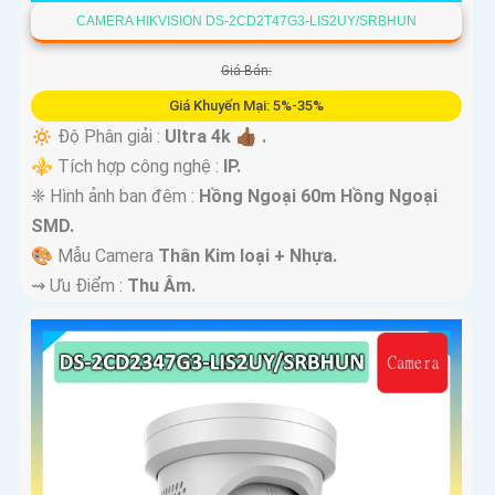
CAMERA HIKVISION DS-2CD2T47G3-LIS2UY/SRBHUN
Giá Bán:
Giá Khuyến Mại: 5%-35%
🔅 Độ Phân giải :
Ultra 4k 👍🏾 .
⚜️ Tích hợp công nghệ :
IP.
❈ Hình ảnh ban đêm :
Hồng Ngoại 60m Hồng Ngoại
SMD.
🎨 Mẫu Camera
Thân Kim loại + Nhựa.
️⇝ Ưu Điểm :
Thu Âm.