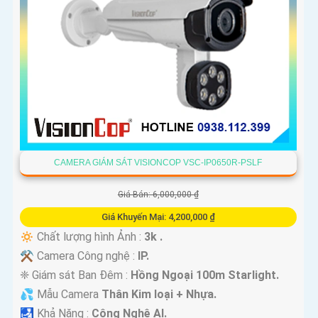
CAMERA GIÁM SÁT VISIONCOP VSC-IP0650R-PSLF
Giá Bán: 6,000,000 ₫
Giá Khuyến Mại: 4,200,000 ₫
🔅 Chất lượng hình Ảnh :
3k .
⚒ Camera Công nghệ :
IP.
❈ Giám sát Ban Đêm :
Hồng Ngoại 100m Starlight.
💦 Mẫu Camera
Thân Kim loại + Nhựa.
️🛃 Khả Năng :
Công Nghệ AI.