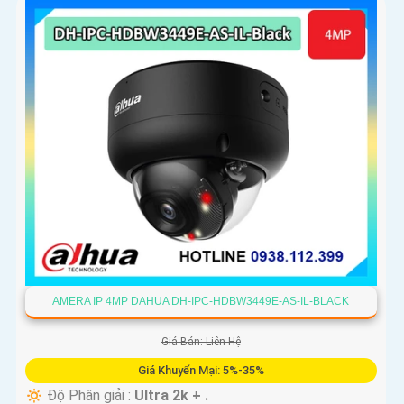
AMERA IP 4MP DAHUA DH-IPC-HDBW3449E-AS-IL-BLACK
Giá Bán: Liên Hệ
Giá Khuyến Mại: 5%-35%
🔅 Độ Phân giải :
Ultra 2k + .