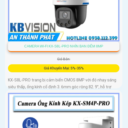
CAMERA WI-FI KX-S8L-PRO NHÌN BAN ĐÊM 8MP
Giá Bán:
Giá Khuyến Mại: 5%-35%
KX-S8L-PRO trang bị cảm biến CMOS 8MP với độ nhạy sáng
siêu thấp, ống kính cố định 3. 6mm góc rộng 82. 9°, hỗ trợ
quay quét tự động, Auto Tracking theo dõi đối tượng