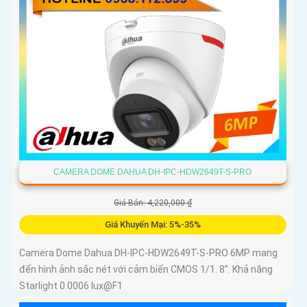
CAMERA DOME DAHUA DH-IPC-HDW2649T-S-PRO
Giá Bán: 4,220,000 ₫
Giá Khuyến Mại: 5%-35%
Camera Dome Dahua DH-IPC-HDW2649T-S-PRO 6MP mang
đến hình ảnh sắc nét với cảm biến CMOS 1/1. 8”. Khả năng
Starlight 0.0006 lux@F1