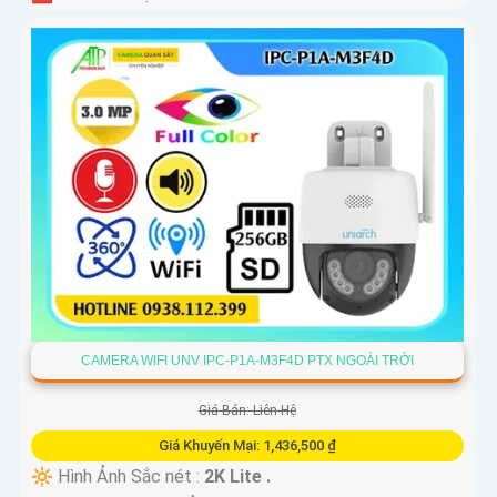
CAMERA WIFI UNV IPC-P1A-M3F4D PTX NGOÀI TRỜI
Giá Bán: Liên Hệ
Giá Khuyến Mại: 1,436,500 ₫
🔆 Hình Ảnh Sắc nét :
2K Lite .