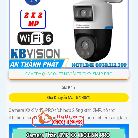
CAMERA QUAY QUÉT NGOÀI TRỜI KX-SM4P-PRO
Giá Bán:
Giá Khuyến Mại: 5%-35%
Camera KX-SM4P-PRO tích hợp 2 ống kính 2MP, hỗ trợ
Starlight siêu nhạy sáng, quay quét linh hoạt, chiếu sáng kép
thông minh và LED ánh sáng ấm 30m. Công nghệ AI-ISP kết
hợp cảm biến lớn tối ưu hình ảnh ban đêm