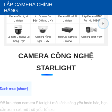
LẮP CAMERA CHÍNH
HÃNG
Lắp Camera Ban
Lắp Camera UNV
Camera Starlight
Camera Ultra HD
Đêm Có Màu UNV
Full Hd 1080P
Uniview
Uniview
Camera Uniview Có
Camera Hồng
Đầu Ghi Camera
Camera Ip Uniview
Chống Trộm
Ngoại UMV
Uniview
CAMERA CÔNG NGHỆ
STARLIGHT
Để lựa chọn camera Starlight màu ánh sáng yếu hoàn hảo, bạn
cần xem xét một số yếu tố sau: