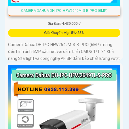
CAMERA DAHUA DH-IPC-HFW2649M-S-B-PRO (6MP)
Giá Bán: 4,430,000 ₫
Giá Khuyến Mại: 5%-35%
Camera Dahua DH-IPC-HFW2649M-S-B-PRO (6MP) mang
đến hình ảnh 6MP sắc nét với cảm biến CMOS 1/1. 8”. Khả
năng Starlight và công nghệ AI-ISP đảm bảo chất lượng vượt
trội cả ngày lẫn đêm