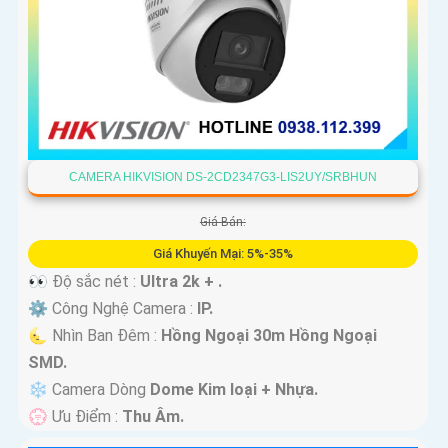
CAMERA HIKVISION DS-2CD2347G3-LIS2UY/SRBHUN
Giá Bán:
Giá Khuyến Mại: 5%-35%
👀 Độ sắc nét :
Ultra 2k + .
⚙ Công Nghệ Camera :
IP.
🌜 Nhìn Ban Đêm :
Hồng Ngoại 30m Hồng Ngoại
SMD.
❄ Camera Dòng
Dome Kim loại + Nhựa.
️💮 Ưu Điểm :
Thu Âm.