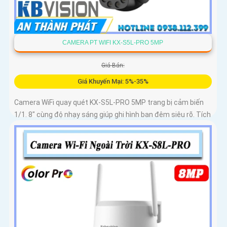
CAMERA PT WIFI KX-S5L-PRO 5MP
Giá Bán:
Giá Khuyến Mại: 5%-35%
Camera WiFi quay quét KX-S5L-PRO 5MP trang bị cảm biến
1/1. 8" cùng độ nhạy sáng giúp ghi hình ban đêm siêu rõ. Tích
hợp Auto Tracking, phát hiện người, phương tiện, quay quét
tự...